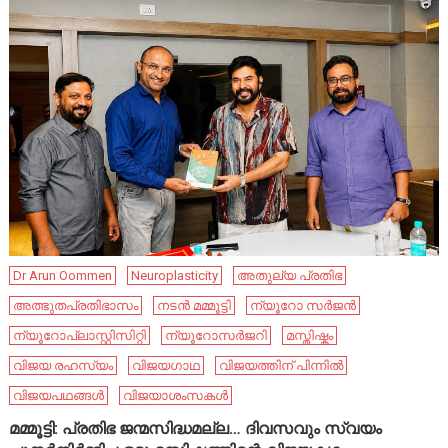
Dr Arun Oommen
Neuroplasticity
അതുല്യ പ്രതിഭ
അത്ഭുതപ്രതിഭാസം
നടൻ മമ്മൂട്ടി
ന്യൂറോ സർജൻ
ന്യൂറോപ്ലാസ്റ്റിസിറ്റി
ന്യൂറോസർജറി
മസ്തിഷ്കം
വിജയ രഹസ്യം
വിജയഗാഥ
വിജയത്തിന് പിന്നിൽ
വിജയപഥങ്ങൾ
വിജയാശംസകൾ
മമ്മൂട്ടി: പ്രതിഭ ജന്മസിദ്ധമല്ല… ദിവസവും സ്വയം