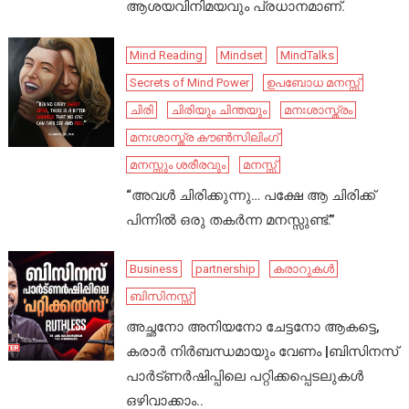
ആശയവിനിമയവും പ്രധാനമാണ്.
Mind Reading
Mindset
MindTalks
Secrets of Mind Power
ഉപബോധ മനസ്സ്
ചിരി
ചിരിയും ചിന്തയും
മനഃശാസ്ത്രം
മനഃശാസ്ത്ര കൗൺസിലിംഗ്
മനസ്സും ശരീരവും
മനസ്സ്
“അവൾ ചിരിക്കുന്നു… പക്ഷേ ആ ചിരിക്ക്
പിന്നിൽ ഒരു തകർന്ന മനസ്സുണ്ട്.”
Business
partnership
കരാറുകൾ
ബിസിനസ്സ്
അച്ഛനോ അനിയനോ ചേട്ടനോ ആകട്ടെ,
കരാർ നിർബന്ധമായും വേണം |ബിസിനസ്
പാർട്ണർഷിപ്പിലെ പറ്റിക്കപ്പെടലുകൾ
ഒഴിവാക്കാം..