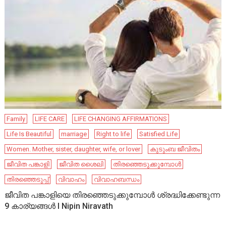
Family
LIFE CARE
LIFE CHANGING AFFIRMATIONS
Life Is Beautiful
marriage
Right to life
Satisfied Life
Women. Mother, sister, daughter, wife, or lover
കുടുംബ ജീവിതം
ജീവിത പങ്കാളി
ജീവിത ശൈലി
തിരഞ്ഞെടുക്കുമ്പോൾ
തിരഞ്ഞെടുപ്പ്
വിവാഹം
വിവാഹബന്ധം
ജീവിത പങ്കാളിയെ തിരഞ്ഞെടുക്കുമ്പോൾ ശ്രദ്ധിക്കേണ്ടുന്ന
9 കാര്യങ്ങൾ I Nipin Niravath