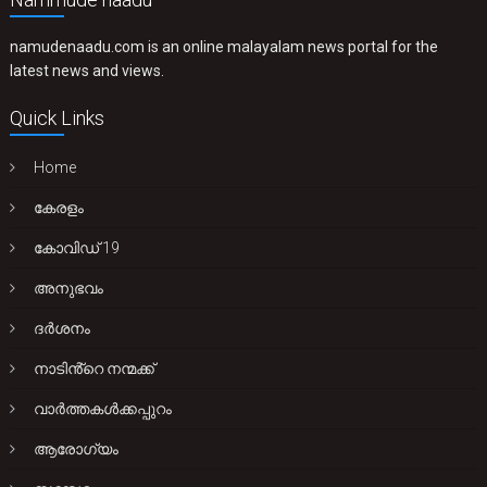
namudenaadu.com is an online malayalam news portal for the
latest news and views.
Quick Links
Home
കേരളം
കോവിഡ് 19
അനുഭവം
ദർശനം
നാടിൻ്റെ നന്മക്ക്
വാർത്തകൾക്കപ്പുറം
ആരോഗ്യം