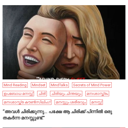
Mind Reading
Mindset
MindTalks
Secrets of Mind Power
ഉപബോധ മനസ്സ്
ചിരി
ചിരിയും ചിന്തയും
മനഃശാസ്ത്രം
മനഃശാസ്ത്ര കൗൺസിലിംഗ്
മനസ്സും ശരീരവും
മനസ്സ്
“അവൾ ചിരിക്കുന്നു… പക്ഷേ ആ ചിരിക്ക് പിന്നിൽ ഒരു
തകർന്ന മനസ്സുണ്ട്.”