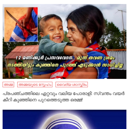
അമ്മ
അമ്മയുടെ സ്നേഹം
വൈദ്യ ശാസ്ത്രം
പ്രപഞ്ചത്തിലെ ഏറ്റവും വലിയ പോരാളി: സ്വന്തം വയർ
കീറി കുഞ്ഞിനെ പുറത്തെടുത്ത ഒരമ്മ!