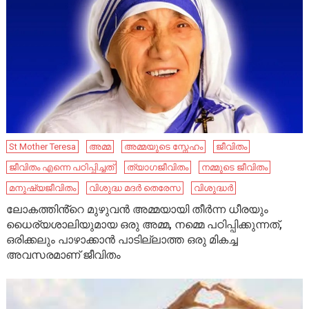
St Mother Teresa
അമ്മ
അമ്മയുടെ സ്നേഹം
ജീവിതം
ജീവിതം എന്നെ പഠിപ്പിച്ചത്
ത്യാഗജീവിതം
നമ്മുടെ ജീവിതം
മനുഷ്യജീവിതം
വിശുദ്ധ മദർ തെരേസ
വിശുദ്ധർ
ലോകത്തിൻ്റെ മുഴുവൻ അമ്മയായി തീർന്ന ധീരയും
ധൈര്യശാലിയുമായ ഒരു അമ്മ, നമ്മെ പഠിപ്പിക്കുന്നത്,
ഒരിക്കലും പാഴാക്കാൻ പാടില്ലാത്ത ഒരു മികച്ച
അവസരമാണ് ജീവിതം