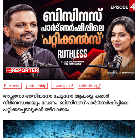
Business
partnership
കരാറുകൾ
ബിസിനസ്സ്
അച്ഛനോ അനിയനോ ചേട്ടനോ ആകട്ടെ, കരാർ
നിർബന്ധമായും വേണം |ബിസിനസ് പാർട്ണർഷിപ്പിലെ
പറ്റിക്കപ്പെടലുകൾ ഒഴിവാക്കാം..