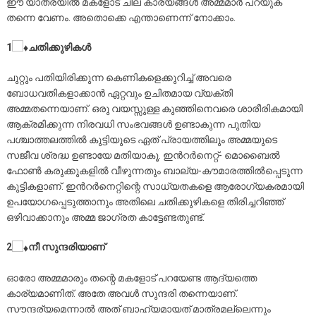
ഈ യാത്രയില്‍ മകളോട് ചില കാര്യങ്ങള്‍ അമ്മമാര്‍ പറയുക
തന്നെ വേണം. അതൊക്കെ എന്താണെന്ന് നോക്കാം.
1
ചതിക്കുഴികൾ
ചുറ്റും പതിയിരിക്കുന്ന കെണികളെക്കുറിച്ച്​ അവരെ
ബോധവതികളാക്കാൻ ഏറ്റവും ഉചിതമായ വ്യക്​തി
അമ്മതന്നെയാണ്​. ഒരു വയസ്സുള്ള കുഞ്ഞിനെവരെ ശാരീരികമായി
ആക്രമിക്കുന്ന നിരവധി സംഭവങ്ങൾ ഉണ്ടാകുന്ന പുതിയ
പശ്ചാത്തലത്തിൽ കുട്ടിയുടെ ഏത്​ പ്രായത്തിലും അമ്മയുടെ
സജീവ ശ്രദ്ധ ഉണ്ടായേ മതിയാകൂ. ഇൻറർനെറ്റ്​- മൊബൈൽ
ഫോൺ കരുക്കുകളിൽ വീഴുന്നതും ബാല്യ-കൗമാരത്തിൽപ്പെടുന്ന
കുട്ടികളാണ്​. ഇൻറർനെറ്റി​​​​​ന്റെ സാധ്യതകളെ ആ​രോഗ്യകരമായി
ഉപയോഗപ്പെടുത്താനും അതിലെ ചതിക്കുഴികളെ തിരിച്ചറിഞ്ഞ്​
ഒഴിവാക്കാനും അമ്മ ജാഗ്രത കാ​ട്ടേണ്ടതുണ്ട്​.
2
നീ സുന്ദരിയാണ്
ഓരോ അമ്മമാരും തന്റെ മകളോട് പറയേണ്ട ആദ്യത്തെ
കാര്യമാണിത്. അതേ അവള്‍ സുന്ദരി തന്നെയാണ്.
സൗന്ദര്യമെന്നാല്‍ അത് ബാഹ്യമായത് മാത്രമല്ലെന്നും