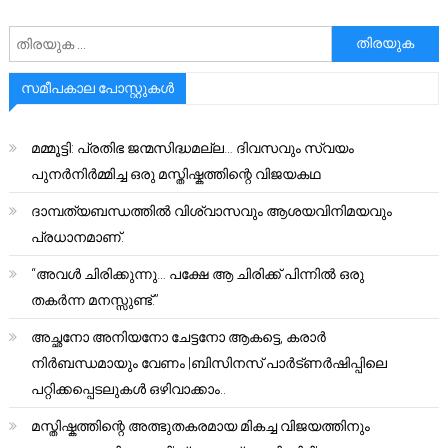
അനേഷിക്കുക
സമീപകാല പോസ്റ്റുകൾ
മമ്മൂട്ടി: പ്രതിഭ ജന്മസിദ്ധമല്ല… ദിവസവും സ്വയം
പുനർനിർമ്മിച്ച ഒരു മസ്തിഷ്കത്തിന്റെ വിജയകഥ
ദാമ്പത്യബന്ധത്തിൽ വിശ്വാസവും ആശയവിനിമയവും
പ്രധാനമാണ്.
“അവൾ ചിരിക്കുന്നു… പക്ഷേ ആ ചിരിക്ക് പിന്നിൽ ഒരു
തകർന്ന മനസ്സുണ്ട്.”
അച്ഛനോ അനിയനോ ചേട്ടനോ ആകട്ടെ, കരാർ
നിർബന്ധമായും വേണം |ബിസിനസ് പാർട്ണർഷിപ്പിലെ
പറ്റിക്കപ്പെടലുകൾ ഒഴിവാക്കാം..
മസ്തിഷ്കത്തിന്റെ അത്ഭുതകരമായ മികച്ച വിജയത്തിനും