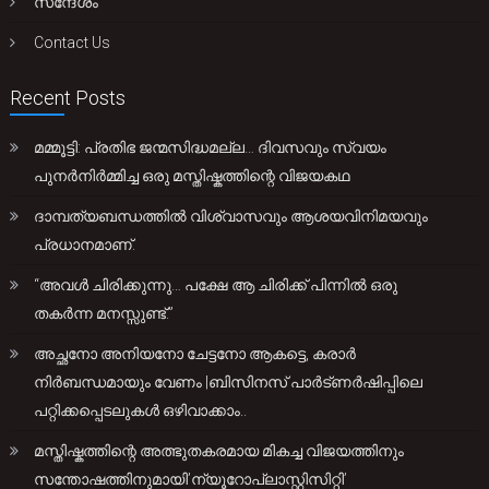
സന്ദേശം
Contact Us
Recent Posts
മമ്മൂട്ടി: പ്രതിഭ ജന്മസിദ്ധമല്ല… ദിവസവും സ്വയം
പുനർനിർമ്മിച്ച ഒരു മസ്തിഷ്കത്തിന്റെ വിജയകഥ
ദാമ്പത്യബന്ധത്തിൽ വിശ്വാസവും ആശയവിനിമയവും
പ്രധാനമാണ്.
“അവൾ ചിരിക്കുന്നു… പക്ഷേ ആ ചിരിക്ക് പിന്നിൽ ഒരു
തകർന്ന മനസ്സുണ്ട്.”
അച്ഛനോ അനിയനോ ചേട്ടനോ ആകട്ടെ, കരാർ
നിർബന്ധമായും വേണം |ബിസിനസ് പാർട്ണർഷിപ്പിലെ
പറ്റിക്കപ്പെടലുകൾ ഒഴിവാക്കാം..
മസ്തിഷ്കത്തിന്റെ അത്ഭുതകരമായ മികച്ച വിജയത്തിനും
സന്തോഷത്തിനുമായി’ന്യൂറോപ്ലാസ്റ്റിസിറ്റി’