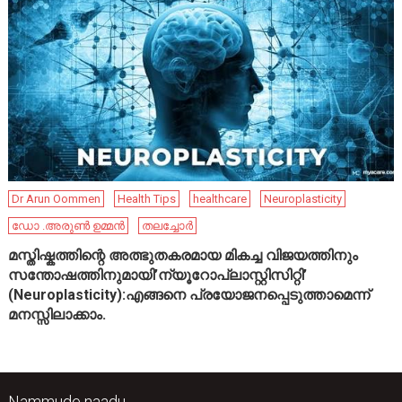
Dr Arun Oommen
Health Tips
healthcare
Neuroplasticity
ഡോ .അരുൺ ഉമ്മൻ
തലച്ചോർ
മസ്തിഷ്കത്തിന്റെ അത്ഭുതകരമായ മികച്ച വിജയത്തിനും
സന്തോഷത്തിനുമായി’ന്യൂറോപ്ലാസ്റ്റിസിറ്റി’
(Neuroplasticity):എങ്ങനെ പ്രയോജനപ്പെടുത്താമെന്ന്
മനസ്സിലാക്കാം.
Nammude naadu