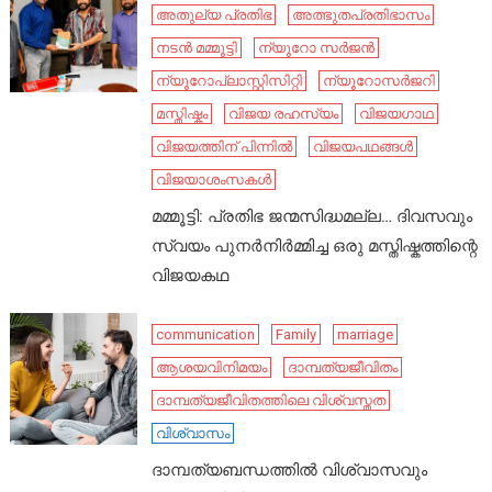
അതുല്യ പ്രതിഭ
അത്ഭുതപ്രതിഭാസം
നടൻ മമ്മൂട്ടി
ന്യൂറോ സർജൻ
ന്യൂറോപ്ലാസ്റ്റിസിറ്റി
ന്യൂറോസർജറി
മസ്തിഷ്കം
വിജയ രഹസ്യം
വിജയഗാഥ
വിജയത്തിന് പിന്നിൽ
വിജയപഥങ്ങൾ
വിജയാശംസകൾ
മമ്മൂട്ടി: പ്രതിഭ ജന്മസിദ്ധമല്ല… ദിവസവും
സ്വയം പുനർനിർമ്മിച്ച ഒരു മസ്തിഷ്കത്തിന്റെ
വിജയകഥ
communication
Family
marriage
ആശയവിനിമയം
ദാമ്പത്യജീവിതം
ദാമ്പത്യജീവിതത്തിലെ വിശ്വസ്തത
വിശ്വാസം
ദാമ്പത്യബന്ധത്തിൽ വിശ്വാസവും