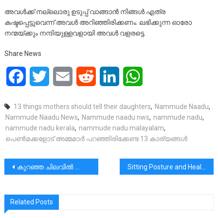
അവള്‍ക്ക് നല്ലൊരു ഉടുപ്പ് വാങ്ങാന്‍ നിങ്ങള്‍ എത്ര
കഷ്ടപ്പെട്ടുവെന്ന് അവള്‍ അറിഞ്ഞിരിക്കണം. ലഭിക്കുന്ന ഓരോ
നന്മയ്ക്കും നന്ദിയുള്ളവളായി അവള്‍ വളരട്ടെ.
Share News
Facebook
Twitter
Email
Reddit
LinkedIn
WhatsApp
13 things mothers should tell their daughters
,
Nammude Naadu
,
Nammude Naadu News
,
Nammude naadu nws
,
nammude nadu
,
nammude nadu kerala
,
nammude nadu malayalam
,
പെണ്‍മക്കളോട് അമ്മമാര്‍ പറഞ്ഞിരിക്കേണ്ട 13 കാര്യങ്ങള്‍
പോസ്റ്റുകളിലൂടെ
കുറഞ്ഞ ചിലവിൽ പോയി വരാവുന്ന 4 രാജ്യങ്ങൾ..
Sitting Posture and Health
Related Posts