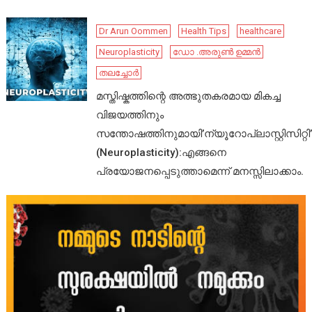
Dr Arun Oommen
Health Tips
healthcare
Neuroplasticity
ഡോ .അരുൺ ഉമ്മൻ
തലച്ചോർ
മസ്തിഷ്കത്തിന്റെ അത്ഭുതകരമായ മികച്ച
വിജയത്തിനും
സന്തോഷത്തിനുമായി’ന്യൂറോപ്ലാസ്റ്റിസിറ്റി’
(Neuroplasticity):എങ്ങനെ
പ്രയോജനപ്പെടുത്താമെന്ന് മനസ്സിലാക്കാം.