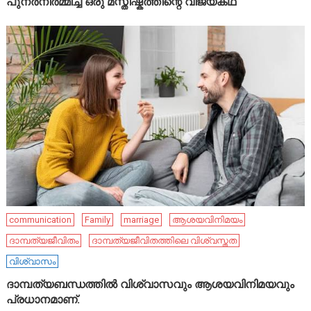
പുനർനിർമ്മിച്ച ഒരു മസ്തിഷ്കത്തിന്റെ വിജയകഥ
communication
Family
marriage
ആശയവിനിമയം
ദാമ്പത്യജീവിതം
ദാമ്പത്യജീവിതത്തിലെ വിശ്വസ്തത
വിശ്വാസം
ദാമ്പത്യബന്ധത്തിൽ വിശ്വാസവും ആശയവിനിമയവും
പ്രധാനമാണ്.