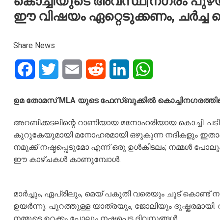
കൊച്ചിയുടെ അവസ്ഥ|നഗരം പുഴയ
ഈ വിഷയം ഏറ്റെടുക്കണം, ചർച്
Share News
Facebook
Twitter
Email
Reddit
LinkedIn
WhatsApp
ഉമ തോമസ് MLA യുടെ ഫേസ്ബുക്കിൽ കൊച്ചിനഗരത്തിൻ
അറബിക്കടലിന്റെ റാണിയായ മനോഹരിയായ കൊച്ചി. പടിഞ്ഞ
കുറുകേയുമായി മനോഹരമായി ഒഴുകുന്ന നദികളും ഇതാണ് ക
നമുക്ക് നഷ്ടപ്പെടുമോ എന്ന് ഒരു ഉൾകിടലം; നമ്മൾ പോലു
ഈ കാഴ്ചകൾ കാണുമ്പോൾ.
മാർച്ചും, ഏപ്രിലും, മെയ് പകുതി വരെയും ചൂട് കൊണ്ട്
ഉയർന്നു. പുറത്തുള്ള യാത്രയും, ജോലിയും ദുഷ്കരമായി.
നമ്മുടെ ഉറക്കം പോലും നഷ്ടപെട്ട ദിവസങ്ങൾ.