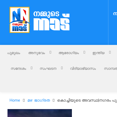
Skip
to
ന
content
Nammude Naadu
നമ്മുടെ നാട്
പൂമുഖം
അനുഭവം
ആരോഗ്യം
ഇന്ത്യ
സന്ദേശം
സംഘടന
വിദ്യാഭ്യാസം
സാമ്പത
Home
മഴ: ജാഗ്രത
കൊച്ചിയുടെ അവസ്ഥ|നഗരം പുഴ