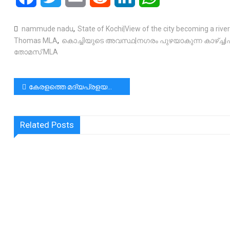
nammude nadu
,
State of Kochi|View of the city becoming a riv
Thomas MLA
,
കൊച്ചിയുടെ അവസ്ഥ|നഗരം പുഴയാകുന്ന കാഴ്ച്
തോമസ് MLA
പോസ്റ്റുകളിലൂടെ
കേരളത്തെ മദ്യപ്രളയത്തിൽമുക്കരുത്:പ്രൊ ലൈഫ്അപ്പോസ്‌തലെറ്റ്
Related Posts