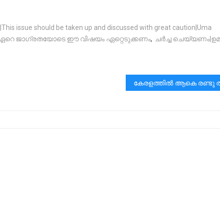
er|This issue should be taken up and discussed with great caution|Uma
ച|ഏറെ ജാഗ്രതയോടെ ഈ വിഷയം ഏറ്റെടുക്കണം
,
ചർച്ച ചെയ്യണം|ഉ