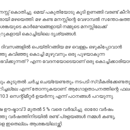
്സ് കൊതിച്ചു. മെയ് പകുതിയോടു കൂടി ഉണങ്ങി വരണ്ട് കീറ
ളിരായി മഴയെത്തി. മഴ കണ്ട മനസ്സിന്റെ വേഴാമ്പൽ സന്തോഷത
ശങ്കയുടെ കാർമേഘങ്ങളായി നമ്മുടെ മനസ്സിലേക്ക്
റുകളായി കൊച്ചിയിലെ ദൃശ്യങ്ങൾ.
 ദിവസങ്ങളിൽ പെയ്തിറങ്ങിയ മഴ വെള്ളം ഒഴുകിപ്പോവാൻ
ു കവിഞ്ഞു കൊച്ചി മുഴുവനും ഒരു പുഴയാകുന്ന
ഭവിക്കുന്നത് ? എന്ന വേദനയോടെയാണ് ഒരു കൊച്ചിക്കാരിയ
 കൂടുതൽ ചർച്ച ചെയ്യേണ്ടതും നടപടി സ്വീകരിക്കേണ്ടതു
ിച്ചല്ലേ എന്ന് തോന്നുകയാണ്. ആഗോളതാപനത്തിന്റെ ഫല
.3 സെന്റിമീറ്റർ ഉയർന്നു എന്ന് പഠനങ്ങൾ പറയുന്നു.
ഷ ഊഷ്മാവ് 3 മുതൽ 5 % വരെ വർദ്ധിച്ചു. ഓരോ വർഷം
ത്തു വർഷത്തിനിടയിൽ രണ്ട്‌ പ്രളയങ്ങൾ നമ്മൾ കണ്ടു,
 ഇതെല്ലം ആശങ്കയിലാഴ്ത്തി.