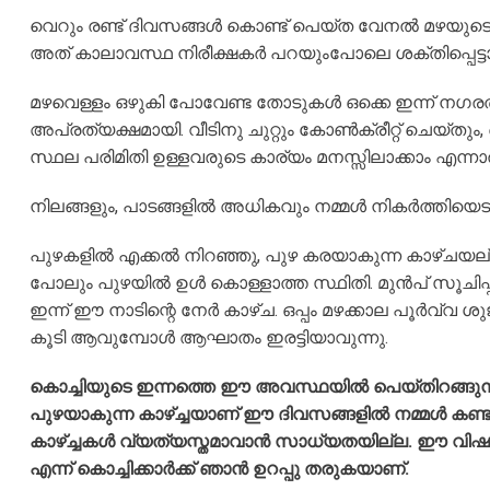
വെറും രണ്ട്‌ ദിവസങ്ങൾ കൊണ്ട്‌ പെയ്ത വേനൽ മഴയ
അത് കാലാവസ്ഥ നിരീക്ഷകർ പറയുംപോലെ ശക്തിപ്പെട്ടാ
മഴവെള്ളം ഒഴുകി പോവേണ്ട തോടുകൾ ഒക്കെ ഇന്ന് നഗരത
അപ്രത്യക്ഷമായി. വീടിനു ചുറ്റും കോൺക്രീറ്റ് ചെയ്തു
സ്ഥല പരിമിതി ഉള്ളവരുടെ കാര്യം മനസ്സിലാക്കാം എന്നാ
നിലങ്ങളും, പാടങ്ങളിൽ അധികവും നമ്മൾ നികർത്തിയെടു
പുഴകളിൽ എക്കൽ നിറഞ്ഞു, പുഴ കരയാകുന്ന കാഴ്ചയല്ല
പോലും പുഴയിൽ ഉൾ കൊള്ളാത്ത സ്ഥിതി. മുൻപ് സൂചിപ്പ
ഇന്ന് ഈ നാടിന്റെ നേർ കാഴ്ച. ഒപ്പം മഴക്കാല പൂർവ്
കൂടി ആവുമ്പോൾ ആഘാതം ഇരട്ടിയാവുന്നു.
കൊച്ചിയുടെ ഇന്നത്തെ ഈ അവസ്ഥയിൽ പെയ്തിറങ്ങുന്ന
പുഴയാകുന്ന കാഴ്ച്ചയാണ് ഈ ദിവസങ്ങളിൽ നമ്മൾ കണ്
കാഴ്ച്ചകൾ വ്യത്യസ്തമാവാൻ സാധ്യതയില്ല. ഈ വി
എന്ന് കൊച്ചിക്കാർക്ക് ഞാൻ ഉറപ്പു തരുകയാണ്‌.