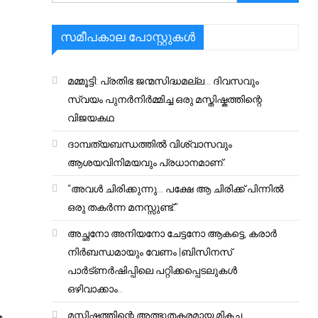
സമീപകാല പോസ്റ്റുകൾ
മമ്മൂട്ടി: പ്രതിഭ ജന്മസിദ്ധമല്ല… ദിവസവും
സ്വയം പുനർനിർമ്മിച്ച ഒരു മസ്തിഷ്കത്തിന്റെ
വിജയകഥ
ദാമ്പത്യബന്ധത്തിൽ വിശ്വാസവും
ആശയവിനിമയവും പ്രധാനമാണ്.
“അവൾ ചിരിക്കുന്നു… പക്ഷേ ആ ചിരിക്ക് പിന്നിൽ
ഒരു തകർന്ന മനസ്സുണ്ട്.”
അച്ഛനോ അനിയനോ ചേട്ടനോ ആകട്ടെ, കരാർ
നിർബന്ധമായും വേണം |ബിസിനസ്
പാർട്ണർഷിപ്പിലെ പറ്റിക്കപ്പെടലുകൾ
ഒഴിവാക്കാം..
മസ്തിഷ്കത്തിന്റെ അത്ഭുതകരമായ മികച്ച