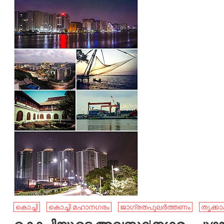
കൊച്ചി
കൊച്ചി മഹാനഗരം
ജാഗ്രതപുലര്‍ത്തണം
തൃക്കാ