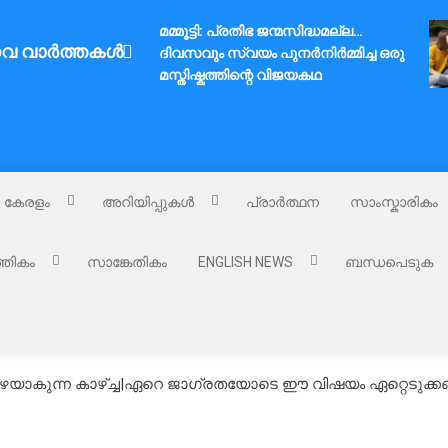
മമ്മൂട്ടി: പ്രതിഭ ജന്മസിദ്ധമല്ല…
വ വാർത്തകൾ
ദിവസവും സ്വയം പുനർനിർമ്മിച്ച ഒരു
മസ്തിഷ്കത്തിന്റെ വിജയകഥ
കേരളം
അറിയിപ്പുകൾ
പ്രാർത്ഥന
സാംസ്കാരികം
്തികം
സാങ്കേതികം
ENGLISH NEWS
ബന്ധപെടുക
യാകുന്ന കാഴ്ച്ച|ഏറെ ജാഗ്രതയോടെ ഈ വിഷയം ഏറ്റെടുക്ക