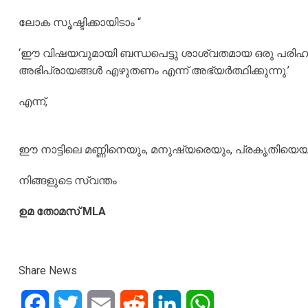
ലോക സൃഷ്ടിക്കായിടാം “
‘ഈ വിഷയവുമായി ബന്ധപെട്ടു ശാശ്വതമായ ഒരു പരിഹാര
അഭിപ്രായങ്ങൾ എഴുതണം എന്ന് അഭ്യർത്ഥിക്കുന്നു.’
എന്ന്,
ഈ നാട്ടിലെ മണ്ണിനെയും, മനുഷ്യരെയും, പ്രകൃതിയെയും ഒ
നിങ്ങളുടെ സ്വന്തം
ഉമ തോമസ് MLA
Share News
Facebook
Twitter
Email
Reddit
LinkedIn
WhatsApp