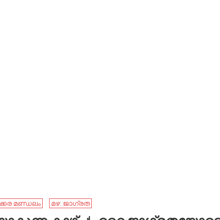
ക്കര മണ്ഡലം
മഴ: ജാഗ്രത