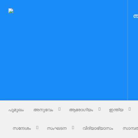
Skip
to
Nammude Naadu
ന
നമ്മുടെ നാട്
content
പൂമുഖം
അനുഭവം
ആരോഗ്യം
ഇന്ത്യ
സന്ദേശം
സംഘടന
വിദ്യാഭ്യാസം
സാമ്പത