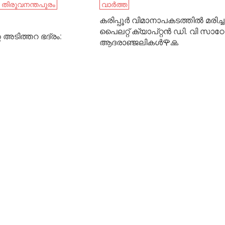
തിരുവനന്തപുരം
വാർത്ത
കരിപ്പൂർ വിമാനാപകടത്തിൽ മരിച്ച
പൈലറ്റ് ക്യാപ്റ്റൻ ഡി. വി സാഠേ
അടിത്തറ ഭദ്രം:
ആദരാഞ്ജലികൾ🌹🙏