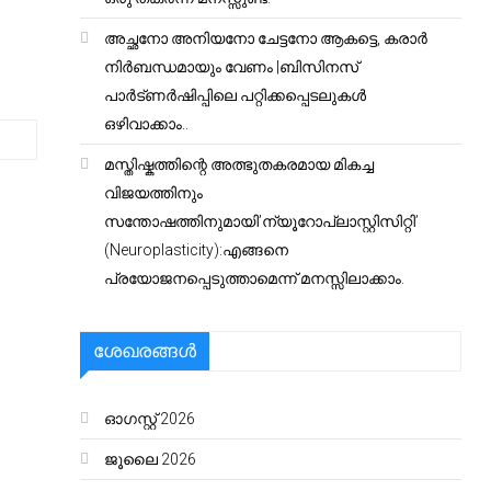
അച്ഛനോ അനിയനോ ചേട്ടനോ ആകട്ടെ, കരാർ
നിർബന്ധമായും വേണം |ബിസിനസ്
പാർട്ണർഷിപ്പിലെ പറ്റിക്കപ്പെടലുകൾ
ഒഴിവാക്കാം..
മസ്തിഷ്കത്തിന്റെ അത്ഭുതകരമായ മികച്ച
വിജയത്തിനും
സന്തോഷത്തിനുമായി’ന്യൂറോപ്ലാസ്റ്റിസിറ്റി’
(Neuroplasticity):എങ്ങനെ
പ്രയോജനപ്പെടുത്താമെന്ന് മനസ്സിലാക്കാം.
ശേഖരങ്ങൾ
ഓഗസ്റ്റ്‌ 2026
ജൂലൈ 2026