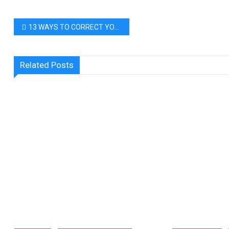
പോസ്റ്റുകളിലൂടെ
13 WAYS TO CORRECT YOUR WIFE WITHOUT HURTING HER FEELINGS
Related Posts