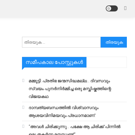
അനേഷിക്കുക
സമീപകാല പോസ്റ്റുകൾ
മമ്മൂട്ടി: പ്രതിഭ ജന്മസിദ്ധമല്ല… ദിവസവും
സ്വയം പുനർനിർമ്മിച്ച ഒരു മസ്തിഷ്കത്തിന്റെ
വിജയകഥ
ദാമ്പത്യബന്ധത്തിൽ വിശ്വാസവും
ആശയവിനിമയവും പ്രധാനമാണ്.
“അവൾ ചിരിക്കുന്നു… പക്ഷേ ആ ചിരിക്ക് പിന്നിൽ
ഒരു തകർന്ന മനസ്സുണ്ട്.”