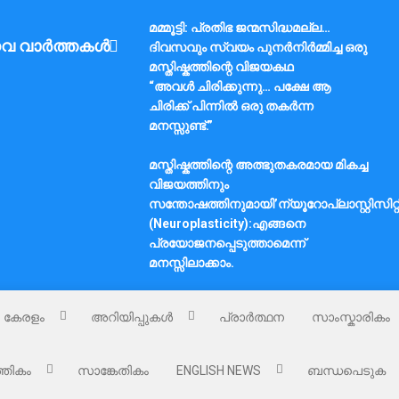
മമ്മൂട്ടി: പ്രതിഭ ജന്മസിദ്ധമല്ല…
വ വാർത്തകൾ
ദിവസവും സ്വയം പുനർനിർമ്മിച്ച ഒരു
മസ്തിഷ്കത്തിന്റെ വിജയകഥ
“അവൾ ചിരിക്കുന്നു… പക്ഷേ ആ
ചിരിക്ക് പിന്നിൽ ഒരു തകർന്ന
മനസ്സുണ്ട്.”
മസ്തിഷ്കത്തിന്റെ അത്ഭുതകരമായ മികച്ച
വിജയത്തിനും
സന്തോഷത്തിനുമായി’ന്യൂറോപ്ലാസ്റ്റിസിറ്റ
(Neuroplasticity):എങ്ങനെ
പ്രയോജനപ്പെടുത്താമെന്ന്
മനസ്സിലാക്കാം.
കേരളം
അറിയിപ്പുകൾ
പ്രാർത്ഥന
സാംസ്കാരികം
്തികം
സാങ്കേതികം
ENGLISH NEWS
ബന്ധപെടുക