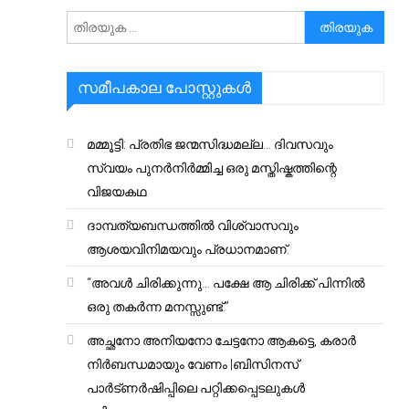
അനേഷിക്കുക
സമീപകാല പോസ്റ്റുകൾ
മമ്മൂട്ടി: പ്രതിഭ ജന്മസിദ്ധമല്ല… ദിവസവും
സ്വയം പുനർനിർമ്മിച്ച ഒരു മസ്തിഷ്കത്തിന്റെ
വിജയകഥ
ദാമ്പത്യബന്ധത്തിൽ വിശ്വാസവും
ആശയവിനിമയവും പ്രധാനമാണ്.
“അവൾ ചിരിക്കുന്നു… പക്ഷേ ആ ചിരിക്ക് പിന്നിൽ
ഒരു തകർന്ന മനസ്സുണ്ട്.”
അച്ഛനോ അനിയനോ ചേട്ടനോ ആകട്ടെ, കരാർ
നിർബന്ധമായും വേണം |ബിസിനസ്
പാർട്ണർഷിപ്പിലെ പറ്റിക്കപ്പെടലുകൾ