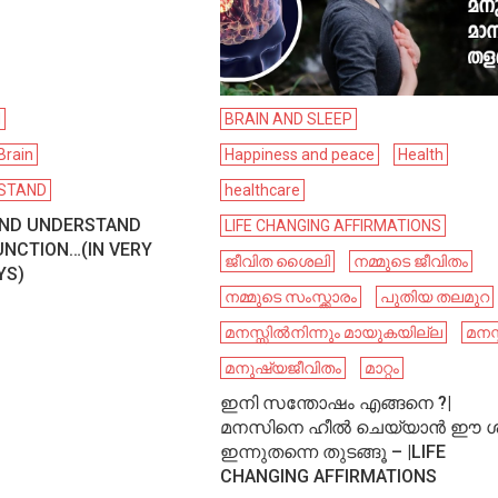
N
BRAIN AND SLEEP
Brain
Happiness and peace
Health
RSTAND
healthcare
AND UNDERSTAND
LIFE CHANGING AFFIRMATIONS
UNCTION…(IN VERY
ജീവിത ശൈലി
നമ്മുടെ ജീവിതം
YS)
നമ്മുടെ സംസ്ക്കാരം
പുതിയ തലമുറ
മനസ്സിൽനിന്നും മായുകയില്ല
മനസ്
മനുഷ്യജീവിതം
മാറ്റം
ഇനി സന്തോഷം എങ്ങനെ ?|
മനസിനെ ഹീൽ ചെയ്യാൻ ഈ ശ
ഇന്നുതന്നെ തുടങ്ങൂ – |LIFE
CHANGING AFFIRMATIONS