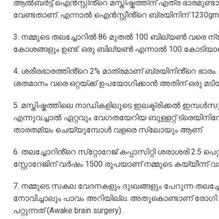
ആൽബർട്ട് ഐൻസ്റ്റിൻ്റെ മസ്തിഷ്കത്തിന് എത്ര ഭാരമുണ്
വേണ്ടതാണ്. എന്നാൽ ഐൻസ്റ്റീൻ്റെ ബ്രയിനിന് 1230gm ഭ
3. നമ്മുടെ തലച്ചോറിൽ 86 മുതൽ 100 ബില്യൺ വരെ ന
കോശങ്ങളും ഉണ്ട്. ഒരു ബില്യൺ എന്നാൽ 100 കോടിയാ
4. ശരീരഭാരത്തിൻ്റെ 2% മാത്രമാണ് ബ്രയിനിൻ്റെ ഭ
ശതമാനം വരെ ഒറ്റയ്ക്ക് ഉപയോഗിക്കാൻ അതിന് ഒരു മടിയ
5. മസ്തിഷ്കത്തിലെ നാഡികളിലൂടെ ഇലക്ട്രിക്കൽ ഇമ്പ
എന്നുവച്ചാൽ ഏറ്റവും വേഗതയേറിയ ബുള്ളറ്റ് ട്രെയിന
താരതമ്യം ചെയ്യുമ്പോൾ വളരെ സ്ലോയും ആണ്.
6. തലച്ചോറിൻ്റെ സ്‌റ്റോറേജ് കപ്പാസിറ്റി ശരാശരി 2.5 
സ്റ്റോറേജിന് വർഷം 1500 രൂപയാണ് നമ്മുടെ കയ്യീന്ന് വാ
7. നമ്മുടെ സകല വേദനകളും ദുഃഖങ്ങളും പേറുന്ന തലച്ച
നോവിച്ചാലും പാവം അറിയില്ല. അതുകൊണ്ടാണ് രോഗി
പറ്റുന്നത് (Awake brain surgery).