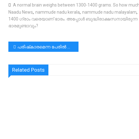
A normal brain weighs between 1300-1400 grams. So how much did
Naadu News
,
nammude nadu kerala
,
nammude nadu malayalam
,
1400 ഗ്രാം വരെയാണ് ഭാരം. അപ്പോൾ ബുദ്ധിരാക്ഷസനായിരുന്ന 
ഭാരമുണ്ടാവും?
പോസ്റ്റുകളിലൂടെ
പരിഷ്‌കാരമെന്ന പേരിൽ കല്യാണ വീടുകളിൽ കാണുന്ന ഒരു ഏർപ്പാടാണ് “ബഫേ”|ആദിത്യം എന്ന യാഥാർത്ഥ്യത്തിന്റെ കേരള പാരമ്പര്യവും അതിലെ ആത്മീയതയും നഷ്ടപ്പെടുത്തരുത്.
Related Posts