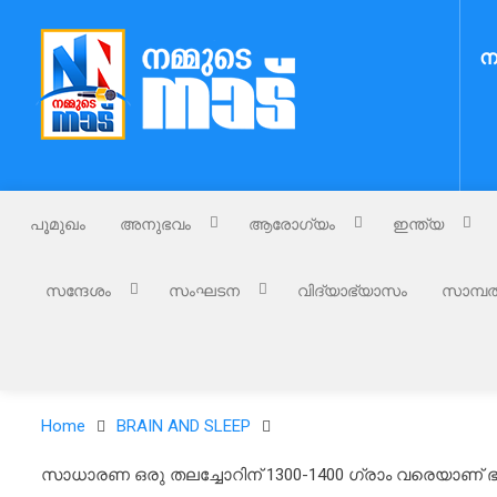
Skip
to
ന
content
Nammude Naadu
നമ്മുടെ നാട്
പൂമുഖം
അനുഭവം
ആരോഗ്യം
ഇന്ത്യ
സന്ദേശം
സംഘടന
വിദ്യാഭ്യാസം
സാമ്പത
Home
BRAIN AND SLEEP
സാധാരണ ഒരു തലച്ചോറിന് 1300-1400 ഗ്രാം വരെയാണ് ഭാര