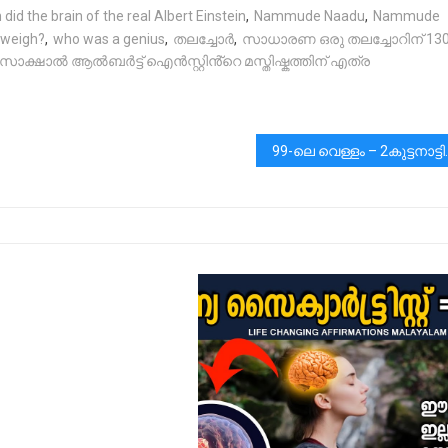
 the brain of the real Albert Einstein
,
Nammude Naadu
,
Nammude
weigh?
,
who was a genius
,
തലച്ചോർ
,
സാധാരണ ഒരു തലച്ചോറിന് 130
സാക്ഷാൽ ആൽബർട്ട് ഐൻസ്റ്റിൻ്റെ മസ്തിഷ്കത്തിന് എത്ര
99-ലെ വെള്ള