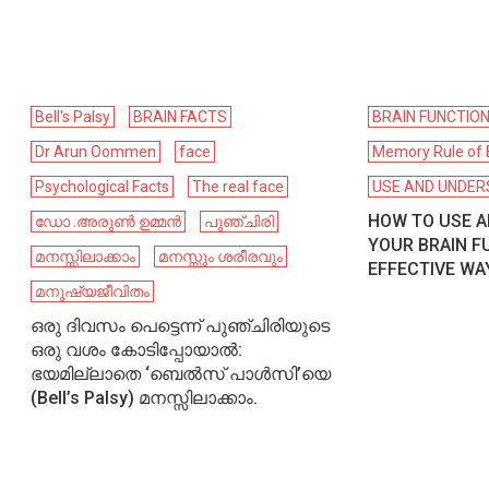
Bell's Palsy
BRAIN FACTS
BRAIN FUNCTIO
Dr Arun Oommen
face
Memory Rule of 
Psychological Facts
The real face
USE AND UNDE
HOW TO USE 
ഡോ .അരുൺ ഉമ്മൻ
പുഞ്ചിരി
YOUR BRAIN F
മനസ്സിലാക്കാം
മനസ്സും ശരീരവും
EFFECTIVE WA
മനുഷ്യജീവിതം
ഒരു ദിവസം പെട്ടെന്ന് പുഞ്ചിരിയുടെ
ഒരു വശം കോടിപ്പോയാൽ:
ഭയമില്ലാതെ ‘ബെൽസ് പാൾസി’യെ
(Bell’s Palsy) മനസ്സിലാക്കാം.