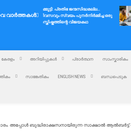
മമ്മൂട്ടി: പ്രതിഭ ജന്മസിദ്ധമല്ല…
വ വാർത്തകൾ
ദിവസവും സ്വയം പുനർനിർമ്മിച്ച ഒരു
മസ്തിഷ്കത്തിന്റെ വിജയകഥ
കേരളം
അറിയിപ്പുകൾ
പ്രാർത്ഥന
സാംസ്കാരികം
്തികം
സാങ്കേതികം
ENGLISH NEWS
ബന്ധപെടുക
ം. അപ്പോൾ ബുദ്ധിരാക്ഷസനായിരുന്ന സാക്ഷാൽ ആൽബർട്ട് ഐൻസ്