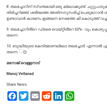
8. തലച്ചോറിന് സ്വന്തമായി ഒരു ക്ലോക്കുണ്ട്. ചുറ്റുപാടു
തിരിച്ചറിഞ്ഞ്, ശരീരത്തെ അതിനനുസരിച്ച് പെരുമാറാൻ ശീലിപ
ഉണ്ടാവാൻ കാരണം ഇങ്ങനെ നേരത്തേ കീ കൊടുത്ത് വച്ചിരി
9. തലച്ചോറിൻ്റെ ഡ്രൈ വെയ്റ്റിൻ്റെ 60%- വും കൊഴുപ്
തന്നെ.
10. ബുദ്ധിയുടെ കേന്ദ്രമാണല്ലോ തലച്ചോർ. എന്നാൽ ഏറ്
തന്നെ.
മനോജ് വെള്ളനാട്
Manoj Vellanad
Share News
Facebook
Twitter
Email
Reddit
LinkedIn
WhatsApp