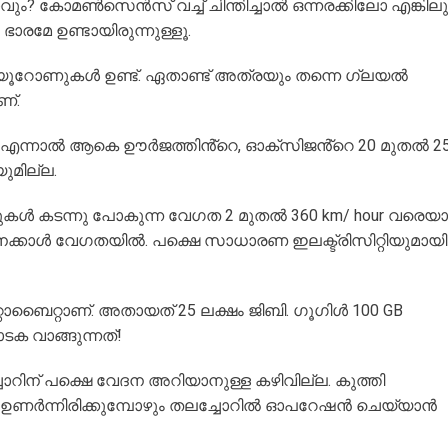
ടാവും? കോമൺസെൻസ് വച്ച് ചിന്തിച്ചാൽ ഒന്നരക്കിലോ എങ്കിലു
ാരമേ ഉണ്ടായിരുന്നുള്ളൂ.
്യൂറോണുകൾ ഉണ്ട്. ഏതാണ്ട് അത്രയും തന്നെ ഗ്ലയൽ
ണ്.
ാരം. എന്നാൽ ആകെ ഊർജത്തിൻ്റെ, ഓക്സിജൻ്റെ 20 മുതൽ 2
ുമില്ല.
ൾസുകൾ കടന്നു പോകുന്ന വേഗത 2 മുതൽ 360 km/ hour വരെയാ
ിനേക്കാൾ വേഗതയിൽ. പക്ഷെ സാധാരണ ഇലക്ട്രിസിറ്റിയുമായി
പെറ്റാബൈറ്റാണ്. അതായത് 25 ലക്ഷം ജിബി. ഗൂഗിൾ 100 GB
ടക വാങ്ങുന്നത്!
ോറിന് പക്ഷെ വേദന അറിയാനുള്ള കഴിവില്ല. കുത്തി
 ഉണർന്നിരിക്കുമ്പോഴും തലച്ചോറിൽ ഓപറേഷൻ ചെയ്യാൻ