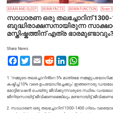
BRAIN AND SLEEP
BRAIN FACTS
BRAIN FUNCTION
Brain 
സാധാരണ ഒരു തലച്ചോറിന് 1300-
ബുദ്ധിരാക്ഷസനായിരുന്ന സാക്ഷാ
മസ്തിഷ്കത്തിന് എത്ര ഭാരമുണ്ടാവും
Share News
Facebook
Twitter
Email
Reddit
LinkedIn
WhatsApp
1.
‘നമ്മുടെ തലച്ചോറിൻ്റെ 5% മാത്രമേ നമ്മളുപയോഗിക്
കഷ്ടിച്ച് 10% വരെ ഉപയോഗിച്ചേക്കും’ ഇങ്ങനൊരു ഡയലോഗ് പല
മോട്ടിവേഷൻ ചെയ്തു ജീവിക്കുന്നവരുടെ സ്ഥിരം ഡയലോ
ജീനിയസായിട്ട് ജീവിക്കണമെങ്കിലും മണ്ടനായിട്ട് ജീവിക്ക
2. സാധാരണ ഒരു തലച്ചോറിന് 1300-1400 ഗ്രാം വരെയാ