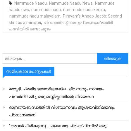
Nammude Naadu
,
Nammude Naadu News
,
Nammude
naadu nws
,
nammude nadu
,
nammude nadu kerala
,
nammude nadu malayalam
,
Piravam's Anoop Jacob: Second
stint as a minister
,
പിറവത്തിന്റെ അനൂപ് ജേക്കബ്:മന്ത്രി
പദവിയിൽ രണ്ടാംമൂഴം
അനേഷിക്കുക
സമീപകാല പോസ്റ്റുകൾ
മമ്മൂട്ടി: പ്രതിഭ ജന്മസിദ്ധമല്ല… ദിവസവും സ്വയം
പുനർനിർമ്മിച്ച ഒരു മസ്തിഷ്കത്തിന്റെ വിജയകഥ
ദാമ്പത്യബന്ധത്തിൽ വിശ്വാസവും ആശയവിനിമയവും
പ്രധാനമാണ്.
“അവൾ ചിരിക്കുന്നു… പക്ഷേ ആ ചിരിക്ക് പിന്നിൽ ഒരു