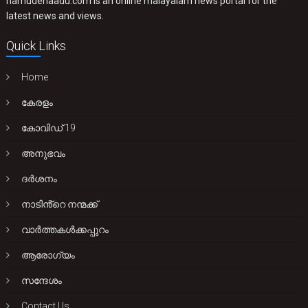
namudenaadu.com is an online malayalam news portal for the
latest news and views.
Quick Links
Home
കേരളം
കോവിഡ് 19
അനുഭവം
ദർശനം
നാടിൻ്റെ നന്മക്ക്
വാർത്തകൾക്കപ്പുറം
ആരോഗ്യം
സന്ദേശം
Contact Us