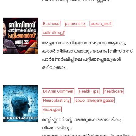
Business
partnership
കരാറുകൾ
ബിസിനസ്സ്
അച്ഛനോ അനിയനോ ചേട്ടനോ ആകട്ടെ,
കരാർ നിർബന്ധമായും വേണം |ബിസിനസ്
പാർട്ണർഷിപ്പിലെ പറ്റിക്കപ്പെടലുകൾ
ഒഴിവാക്കാം..
Dr Arun Oommen
Health Tips
healthcare
Neuroplasticity
ഡോ .അരുൺ ഉമ്മൻ
തലച്ചോർ
മസ്തിഷ്കത്തിന്റെ അത്ഭുതകരമായ മികച്ച
വിജയത്തിനും