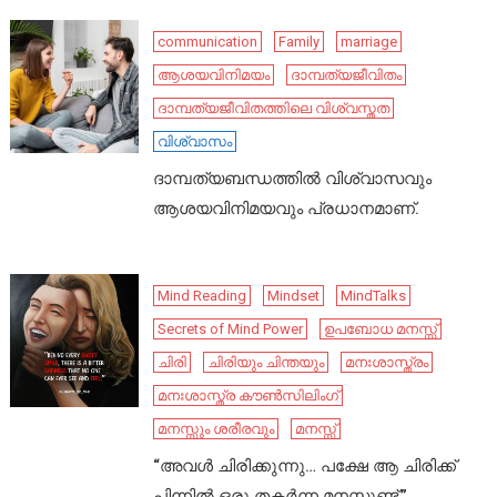
communication
Family
marriage
ആശയവിനിമയം
ദാമ്പത്യജീവിതം
ദാമ്പത്യജീവിതത്തിലെ വിശ്വസ്തത
വിശ്വാസം
ദാമ്പത്യബന്ധത്തിൽ വിശ്വാസവും
ആശയവിനിമയവും പ്രധാനമാണ്.
Mind Reading
Mindset
MindTalks
Secrets of Mind Power
ഉപബോധ മനസ്സ്
ചിരി
ചിരിയും ചിന്തയും
മനഃശാസ്ത്രം
മനഃശാസ്ത്ര കൗൺസിലിംഗ്
മനസ്സും ശരീരവും
മനസ്സ്
“അവൾ ചിരിക്കുന്നു… പക്ഷേ ആ ചിരിക്ക്
പിന്നിൽ ഒരു തകർന്ന മനസ്സുണ്ട്.”