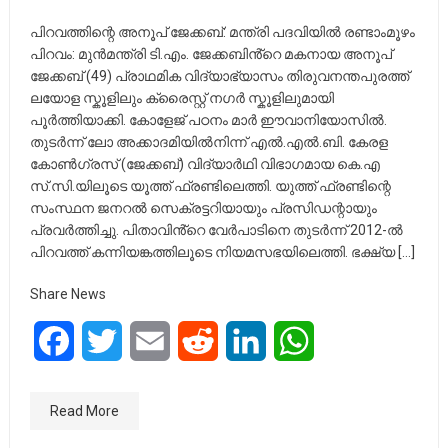
പിറവത്തിന്റെ അനൂപ് ജേക്കബ്: മന്ത്രി പദവിയിൽ രണ്ടാംമൂഴം
പിറവം: മുൻമന്ത്രി ടി.എം. ജേക്കബിൻ്റെ മകനായ അനൂപ്
ജേക്കബ് (49) പ്രാഥമിക വിദ്യാഭ്യാസം തിരുവനന്തപുരത്ത്
ലയോള സ്കൂളിലും ക്രൈസ്റ്റ് നഗർ സ്കൂളിലുമായി
പൂർത്തിയാക്കി. കോളേജ് പഠനം മാർ ഈവാനിയോസിൽ.
തുടർന്ന് ലോ അക്കാദമിയിൽനിന്ന് എൽ.എൽ.ബി. കേരള
കോൺഗ്രസ് (ജേക്കബ്) വിദ്യാർഥി വിഭാഗമായ കെ.എ
സ്.സി.യിലൂടെ യൂത്ത് ഫ്രണ്ടിലെത്തി. യുത്ത് ഫ്രണ്ടിന്റെ
സംസ്ഥന ജനറൽ സെക്രട്ടറിയായും പ്രസിഡന്റായും
പ്രവർത്തിച്ചു. പിതാവിൻ്റെ വേർപാടിനെ തുടർന്ന് 2012-ൽ
പിറവത്ത് കന്നിയങ്കത്തിലൂടെ നിയമസഭയിലെത്തി. ഭക്ഷ്യ […]
Share News
Facebook
Twitter
Email
Reddit
LinkedIn
WhatsApp
Read More