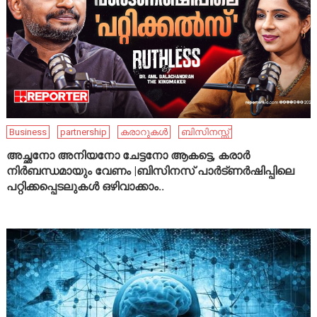
Business
partnership
കരാറുകൾ
ബിസിനസ്സ്
അച്ഛനോ അനിയനോ ചേട്ടനോ ആകട്ടെ, കരാർ
നിർബന്ധമായും വേണം |ബിസിനസ് പാർട്ണർഷിപ്പിലെ
പറ്റിക്കപ്പെടലുകൾ ഒഴിവാക്കാം..