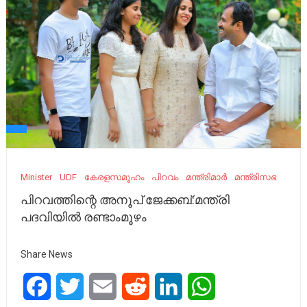
Minister
UDF
കേരളസമൂഹം
പിറവം
മന്ത്രിമാർ
മന്ത്രിസഭ
പിറവത്തിന്റെ അനൂപ് ജേക്കബ്:മന്ത്രി
പദവിയിൽ രണ്ടാംമൂഴം
Share News
Facebook
Twitter
Email
Reddit
LinkedIn
WhatsApp