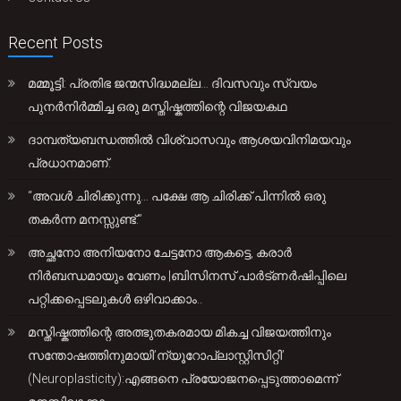
Recent Posts
മമ്മൂട്ടി: പ്രതിഭ ജന്മസിദ്ധമല്ല… ദിവസവും സ്വയം
പുനർനിർമ്മിച്ച ഒരു മസ്തിഷ്കത്തിന്റെ വിജയകഥ
ദാമ്പത്യബന്ധത്തിൽ വിശ്വാസവും ആശയവിനിമയവും
പ്രധാനമാണ്.
“അവൾ ചിരിക്കുന്നു… പക്ഷേ ആ ചിരിക്ക് പിന്നിൽ ഒരു
തകർന്ന മനസ്സുണ്ട്.”
അച്ഛനോ അനിയനോ ചേട്ടനോ ആകട്ടെ, കരാർ
നിർബന്ധമായും വേണം |ബിസിനസ് പാർട്ണർഷിപ്പിലെ
പറ്റിക്കപ്പെടലുകൾ ഒഴിവാക്കാം..
മസ്തിഷ്കത്തിന്റെ അത്ഭുതകരമായ മികച്ച വിജയത്തിനും
സന്തോഷത്തിനുമായി’ന്യൂറോപ്ലാസ്റ്റിസിറ്റി’
(Neuroplasticity):എങ്ങനെ പ്രയോജനപ്പെടുത്താമെന്ന്