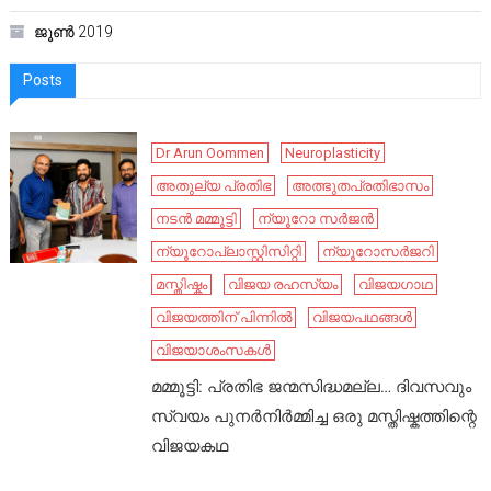
ജൂൺ 2019
Posts
Dr Arun Oommen
Neuroplasticity
അതുല്യ പ്രതിഭ
അത്ഭുതപ്രതിഭാസം
നടൻ മമ്മൂട്ടി
ന്യൂറോ സർജൻ
ന്യൂറോപ്ലാസ്റ്റിസിറ്റി
ന്യൂറോസർജറി
മസ്തിഷ്കം
വിജയ രഹസ്യം
വിജയഗാഥ
വിജയത്തിന് പിന്നിൽ
വിജയപഥങ്ങൾ
വിജയാശംസകൾ
മമ്മൂട്ടി: പ്രതിഭ ജന്മസിദ്ധമല്ല… ദിവസവും
സ്വയം പുനർനിർമ്മിച്ച ഒരു മസ്തിഷ്കത്തിന്റെ
വിജയകഥ