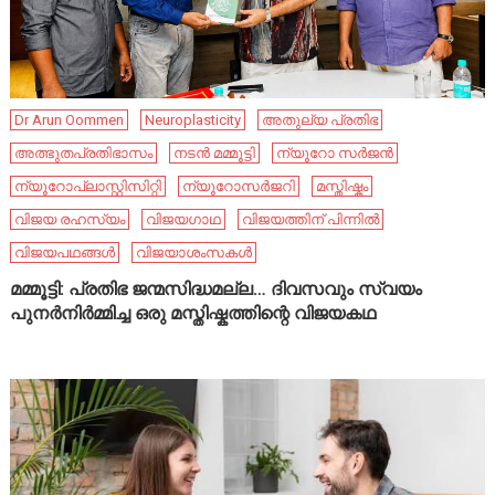
Dr Arun Oommen
Neuroplasticity
അതുല്യ പ്രതിഭ
അത്ഭുതപ്രതിഭാസം
നടൻ മമ്മൂട്ടി
ന്യൂറോ സർജൻ
ന്യൂറോപ്ലാസ്റ്റിസിറ്റി
ന്യൂറോസർജറി
മസ്തിഷ്കം
വിജയ രഹസ്യം
വിജയഗാഥ
വിജയത്തിന് പിന്നിൽ
വിജയപഥങ്ങൾ
വിജയാശംസകൾ
മമ്മൂട്ടി: പ്രതിഭ ജന്മസിദ്ധമല്ല… ദിവസവും സ്വയം
പുനർനിർമ്മിച്ച ഒരു മസ്തിഷ്കത്തിന്റെ വിജയകഥ