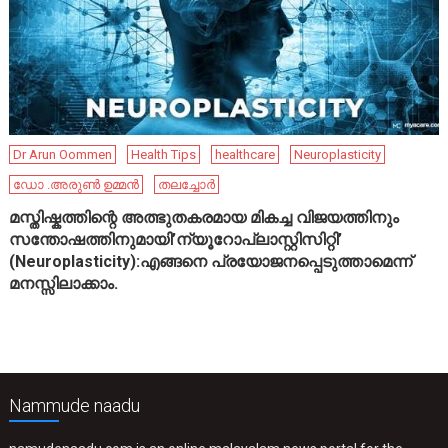
Dr Arun Oommen
Health Tips
healthcare
Neuroplasticity
ഡോ .അരുൺ ഉമ്മൻ
തലച്ചോർ
മസ്തിഷ്കത്തിന്റെ അത്ഭുതകരമായ മികച്ച വിജയത്തിനും
സന്തോഷത്തിനുമായി’ന്യൂറോപ്ലാസ്റ്റിസിറ്റി’
(Neuroplasticity):എങ്ങനെ പ്രയോജനപ്പെടുത്താമെന്ന്
മനസ്സിലാക്കാം.
Nammude naadu