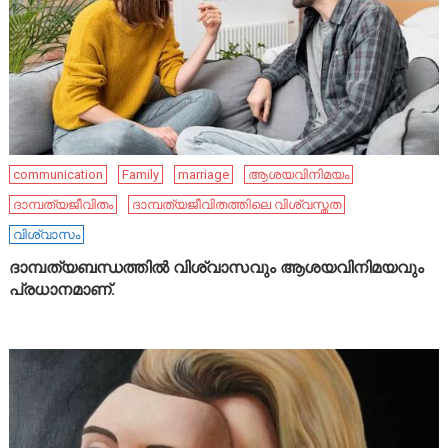
communication
Family
marriage
ആശയവിനിമയം
ദാമ്പത്യജീവിതം
ദാമ്പത്യജീവിതത്തിലെ വിശ്വസ്തത
വിശ്വാസം
ദാമ്പത്യബന്ധത്തിൽ വിശ്വാസവും ആശയവിനിമയവും
പ്രധാനമാണ്.