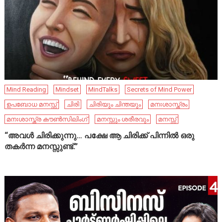
Mind Reading
Mindset
MindTalks
Secrets of Mind Power
ഉപബോധ മനസ്സ്
ചിരി
ചിരിയും ചിന്തയും
മനഃശാസ്ത്രം
മനഃശാസ്ത്ര കൗൺസിലിംഗ്
മനസ്സും ശരീരവും
മനസ്സ്
“അവൾ ചിരിക്കുന്നു… പക്ഷേ ആ ചിരിക്ക് പിന്നിൽ ഒരു
തകർന്ന മനസ്സുണ്ട്.”