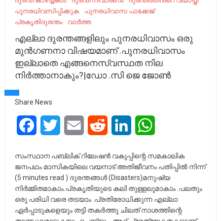
ദുരന്ത കാഴ്ച്ചകൾ
ദുരന്ത നിവാരണം
ദുരന്തത്തിൻ്റെ വ്യാപ്തി
പുനരധിവസിപ്പിക്കുക
പുനരധിവാസ പാക്കേജ്
പ്രകൃതിദുരന്തം
വാർത്ത
എല്ലാ ദുരന്തങ്ങളിലും പുനരധിവാസം ഒരു
മുൻഗണനാ വിഷയമാണ് .പുനരധിവാസം
ഇല്ലാതെ എങ്ങനെസ്വസ്ഥത നില
നിർത്താനാകും?|ഡോ .സി ജെ ജോൺ
Share News
Facebook
Twitter
Email
Reddit
LinkedIn
WhatsApp
സംസ്ഥാന പബ്ലിക് റിലേഷൻ വകുപ്പിന്റെ സമകാലിക
ജനപഥം മാസികയിലെ വയനാട് അതിജീവനം പതിപ്പിൽ നിന്ന്
(5 minutes read ) ദുരന്തങ്ങൾ (Disasters)മനുഷ്യ
നിർമ്മിതമാകാം.പ്രകൃതിയുടെ കലി തുള്ളലുമാകാം .പലതും
ഒരു പരിധി വരെ തടയാം .പ്രതിരോധിക്കുന്ന എല്ലാ
ഏർപ്പാടുകളെയും തട്ടി തകർത്തു ചിലത്‌ നാശത്തിന്റെ