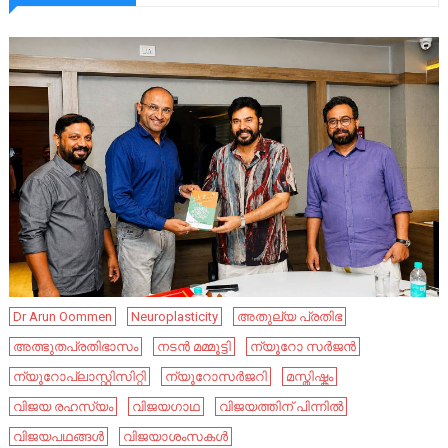
Dr Arun Oommen
Neuroplasticity
അതുല്യ പ്രതിഭ
അത്ഭുതപ്രതിഭാസം
നടൻ മമ്മൂട്ടി
ന്യൂറോ സർജൻ
ന്യൂറോപ്ലാസ്റ്റിസിറ്റി
ന്യൂറോസർജറി
മസ്തിഷ്കം
വിജയ രഹസ്യം
വിജയഗാഥ
വിജയത്തിന് പിന്നിൽ
വിജയപഥങ്ങൾ
വിജയാശംസകൾ