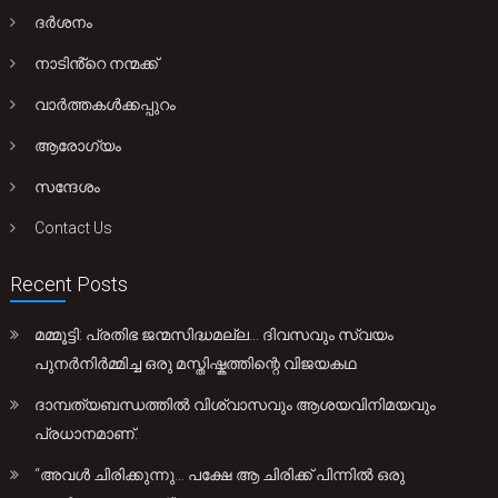
ദർശനം
നാടിൻ്റെ നന്മക്ക്
വാർത്തകൾക്കപ്പുറം
ആരോഗ്യം
സന്ദേശം
Contact Us
Recent Posts
മമ്മൂട്ടി: പ്രതിഭ ജന്മസിദ്ധമല്ല… ദിവസവും സ്വയം
പുനർനിർമ്മിച്ച ഒരു മസ്തിഷ്കത്തിന്റെ വിജയകഥ
ദാമ്പത്യബന്ധത്തിൽ വിശ്വാസവും ആശയവിനിമയവും
പ്രധാനമാണ്.
“അവൾ ചിരിക്കുന്നു… പക്ഷേ ആ ചിരിക്ക് പിന്നിൽ ഒരു