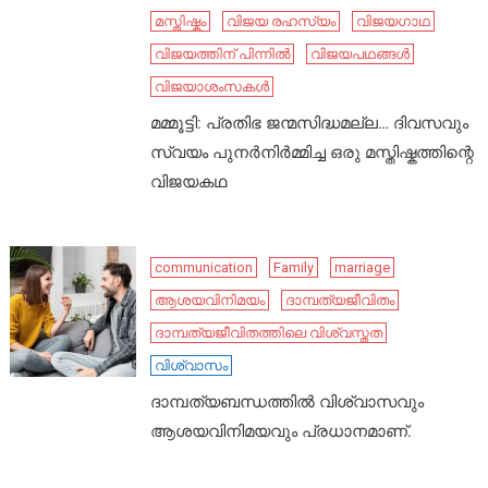
മസ്തിഷ്കം
വിജയ രഹസ്യം
വിജയഗാഥ
വിജയത്തിന് പിന്നിൽ
വിജയപഥങ്ങൾ
വിജയാശംസകൾ
മമ്മൂട്ടി: പ്രതിഭ ജന്മസിദ്ധമല്ല… ദിവസവും
സ്വയം പുനർനിർമ്മിച്ച ഒരു മസ്തിഷ്കത്തിന്റെ
വിജയകഥ
communication
Family
marriage
ആശയവിനിമയം
ദാമ്പത്യജീവിതം
ദാമ്പത്യജീവിതത്തിലെ വിശ്വസ്തത
വിശ്വാസം
ദാമ്പത്യബന്ധത്തിൽ വിശ്വാസവും
ആശയവിനിമയവും പ്രധാനമാണ്.