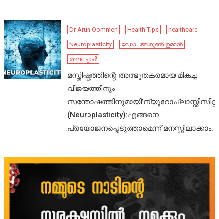
Dr Arun Oommen
Health Tips
healthcare
Neuroplasticity
ഡോ .അരുൺ ഉമ്മൻ
തലച്ചോർ
മസ്തിഷ്കത്തിന്റെ അത്ഭുതകരമായ മികച്ച
വിജയത്തിനും
സന്തോഷത്തിനുമായി’ന്യൂറോപ്ലാസ്റ്റിസിറ്റി’
(Neuroplasticity):എങ്ങനെ
പ്രയോജനപ്പെടുത്താമെന്ന് മനസ്സിലാക്കാം.