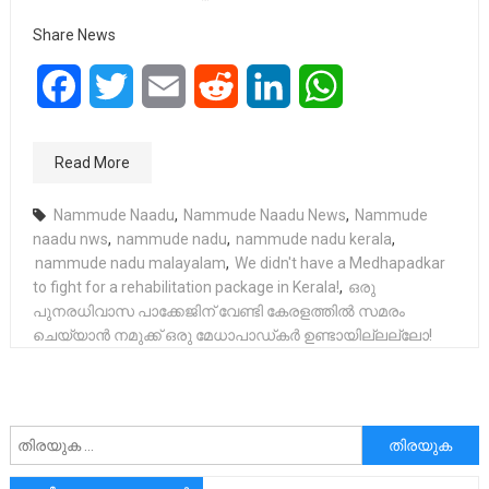
Share News
Facebook
Twitter
Email
Reddit
LinkedIn
WhatsApp
Read More
Nammude Naadu
,
Nammude Naadu News
,
Nammude
naadu nws
,
nammude nadu
,
nammude nadu kerala
,
nammude nadu malayalam
,
We didn't have a Medhapadkar
to fight for a rehabilitation package in Kerala!
,
ഒരു
പുനരധിവാസ പാക്കേജിന് വേണ്ടി കേരളത്തിൽ സമരം
ചെയ്യാൻ നമുക്ക് ഒരു മേധാപാഡ്കർ ഉണ്ടായില്ലല്ലോ!
അനേഷിക്കുക