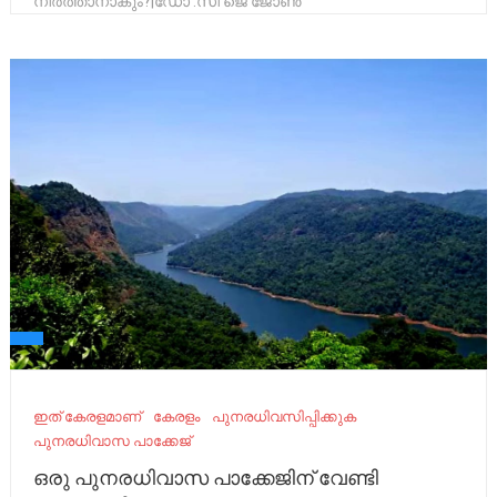
നിർത്താനാകും?|ഡോ .സി ജെ ജോൺ
ഇത് കേരളമാണ്
കേരളം
പുനരധിവസിപ്പിക്കുക
പുനരധിവാസ പാക്കേജ്
ഒരു പുനരധിവാസ പാക്കേജിന് വേണ്ടി