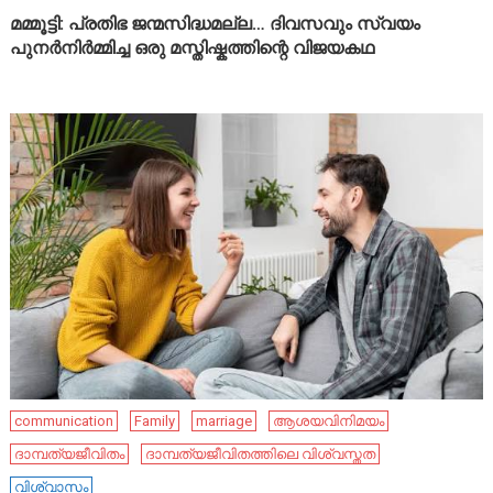
മമ്മൂട്ടി: പ്രതിഭ ജന്മസിദ്ധമല്ല… ദിവസവും സ്വയം
പുനർനിർമ്മിച്ച ഒരു മസ്തിഷ്കത്തിന്റെ വിജയകഥ
communication
Family
marriage
ആശയവിനിമയം
ദാമ്പത്യജീവിതം
ദാമ്പത്യജീവിതത്തിലെ വിശ്വസ്തത
വിശ്വാസം