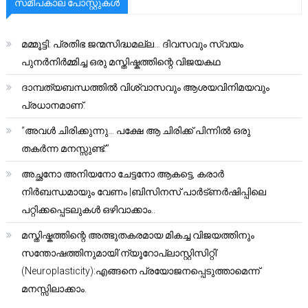
സമീപകാല പോസ്റ്റുകൾ
മമ്മൂട്ടി: പ്രതിഭ ജന്മസിദ്ധമല്ല… ദിവസവും സ്വയം
പുനർനിർമ്മിച്ച ഒരു മസ്തിഷ്കത്തിന്റെ വിജയകഥ
ദാമ്പത്യബന്ധത്തിൽ വിശ്വാസവും ആശയവിനിമയവും
പ്രധാനമാണ്.
“അവൾ ചിരിക്കുന്നു… പക്ഷേ ആ ചിരിക്ക് പിന്നിൽ ഒരു
തകർന്ന മനസ്സുണ്ട്.”
അച്ഛനോ അനിയനോ ചേട്ടനോ ആകട്ടെ, കരാർ
നിർബന്ധമായും വേണം |ബിസിനസ് പാർട്ണർഷിപ്പിലെ
പറ്റിക്കപ്പെടലുകൾ ഒഴിവാക്കാം..
മസ്തിഷ്കത്തിന്റെ അത്ഭുതകരമായ മികച്ച വിജയത്തിനും
സന്തോഷത്തിനുമായി’ന്യൂറോപ്ലാസ്റ്റിസിറ്റി’
(Neuroplasticity):എങ്ങനെ പ്രയോജനപ്പെടുത്താമെന്ന്
മനസ്സിലാക്കാം.