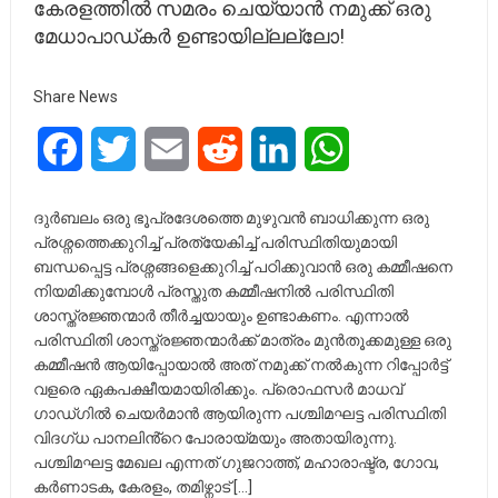
കേരളത്തിൽ സമരം ചെയ്യാൻ നമുക്ക് ഒരു
മേധാപാഡ്കർ ഉണ്ടായില്ലല്ലോ!
Share News
Facebook
Twitter
Email
Reddit
LinkedIn
WhatsApp
ദുർബലം ഒരു ഭൂപ്രദേശത്തെ മുഴുവൻ ബാധിക്കുന്ന ഒരു
പ്രശ്നത്തെക്കുറിച്ച് പ്രത്യേകിച്ച് പരിസ്ഥിതിയുമായി
ബന്ധപ്പെട്ട പ്രശ്നങ്ങളെക്കുറിച്ച് പഠിക്കുവാൻ ഒരു കമ്മീഷനെ
നിയമിക്കുമ്പോൾ പ്രസ്തുത കമ്മീഷനിൽ പരിസ്ഥിതി
ശാസ്ത്രജ്ഞന്മാർ തീർച്ചയായും ഉണ്ടാകണം. എന്നാൽ
പരിസ്ഥിതി ശാസ്ത്രജ്ഞന്മാർക്ക് മാത്രം മുൻതൂക്കമുള്ള ഒരു
കമ്മീഷൻ ആയിപ്പോയാൽ അത് നമുക്ക് നൽകുന്ന റിപ്പോർട്ട്
വളരെ ഏകപക്ഷീയമായിരിക്കും. പ്രൊഫസർ മാധവ്
ഗാഡ്ഗിൽ ചെയർമാൻ ആയിരുന്ന പശ്ചിമഘട്ട പരിസ്ഥിതി
വിദഗ്ധ പാനലിൻ്റെ പോരായ്മയും അതായിരുന്നു.
പശ്ചിമഘട്ട മേഖല എന്നത് ഗുജറാത്ത്, മഹാരാഷ്ട്ര, ഗോവ,
കർണാടക, കേരളം, തമിഴ്നാട് […]