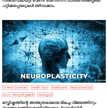
നിർബന്ധമായും വേണം |ബിസിനസ് പാർട്ണർഷിപ്പിലെ
പറ്റിക്കപ്പെടലുകൾ ഒഴിവാക്കാം..
Dr Arun Oommen
Health Tips
healthcare
Neuroplasticity
ഡോ .അരുൺ ഉമ്മൻ
തലച്ചോർ
മസ്തിഷ്കത്തിന്റെ അത്ഭുതകരമായ മികച്ച വിജയത്തിനും
സന്തോഷത്തിനുമായി’ന്യൂറോപ്ലാസ്റ്റിസിറ്റി’