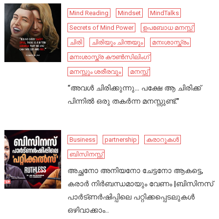
Mind Reading
Mindset
MindTalks
Secrets of Mind Power
ഉപബോധ മനസ്സ്
ചിരി
ചിരിയും ചിന്തയും
മനഃശാസ്ത്രം
മനഃശാസ്ത്ര കൗൺസിലിംഗ്
മനസ്സും ശരീരവും
മനസ്സ്
“അവൾ ചിരിക്കുന്നു… പക്ഷേ ആ ചിരിക്ക്
പിന്നിൽ ഒരു തകർന്ന മനസ്സുണ്ട്.”
Business
partnership
കരാറുകൾ
ബിസിനസ്സ്
അച്ഛനോ അനിയനോ ചേട്ടനോ ആകട്ടെ,
കരാർ നിർബന്ധമായും വേണം |ബിസിനസ്
പാർട്ണർഷിപ്പിലെ പറ്റിക്കപ്പെടലുകൾ
ഒഴിവാക്കാം..