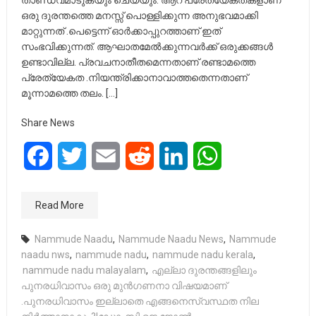
താണ്ഡവമാടുകയും ചെയ്യും. ആറ് പ്രേത്യേകതകളാണ്
ഒരു ദുരന്തത്തെ മനസ്സ് പൊള്ളിക്കുന്ന അനുഭവമാക്കി
മാറ്റുന്നത് .പെട്ടെന്ന് ഓർക്കാപ്പുറത്താണ് ഇത്
സംഭവിക്കുന്നത്. ആഘാതമേൽക്കുന്നവർക്ക് ഒരുക്കങ്ങൾ
ഉണ്ടാവില്ല. പ്രവചനാതീതമെന്നതാണ് രണ്ടാമത്തെ
പ്രേത്യേകത .നിയന്ത്രിക്കാനാവാത്തതെന്നതാണ്
മൂന്നാമത്തെ തലം. […]
Share News
Facebook
Twitter
Email
Reddit
LinkedIn
WhatsApp
Read More
Nammude Naadu
,
Nammude Naadu News
,
Nammude
naadu nws
,
nammude nadu
,
nammude nadu kerala
,
nammude nadu malayalam
,
എല്ലാ ദുരന്തങ്ങളിലും
പുനരധിവാസം ഒരു മുൻഗണനാ വിഷയമാണ്
.പുനരധിവാസം ഇല്ലാതെ എങ്ങനെസ്വസ്ഥത നില