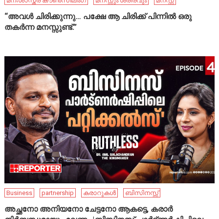
മനഃശാസ്ത്ര കൗൺസിലിംഗ്
മനസ്സും ശരീരവും
മനസ്സ്
“അവൾ ചിരിക്കുന്നു… പക്ഷേ ആ ചിരിക്ക് പിന്നിൽ ഒരു
തകർന്ന മനസ്സുണ്ട്.”
Business
partnership
കരാറുകൾ
ബിസിനസ്സ്
അച്ഛനോ അനിയനോ ചേട്ടനോ ആകട്ടെ, കരാർ