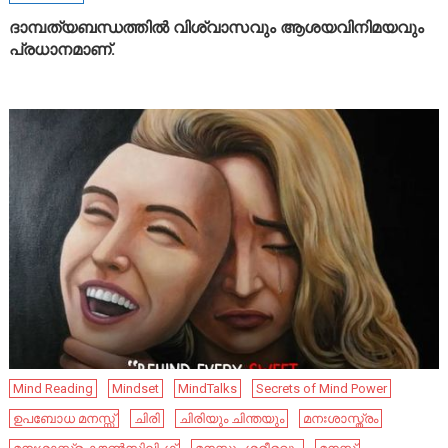
ദാമ്പത്യബന്ധത്തിൽ വിശ്വാസവും ആശയവിനിമയവും
പ്രധാനമാണ്.
Mind Reading
Mindset
MindTalks
Secrets of Mind Power
ഉപബോധ മനസ്സ്
ചിരി
ചിരിയും ചിന്തയും
മനഃശാസ്ത്രം