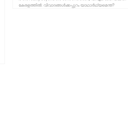
കേരളത്തിൽ: വിവാദങ്ങൾക്കപ്പുറം യാഥാർഥ്യമെന്ത്?