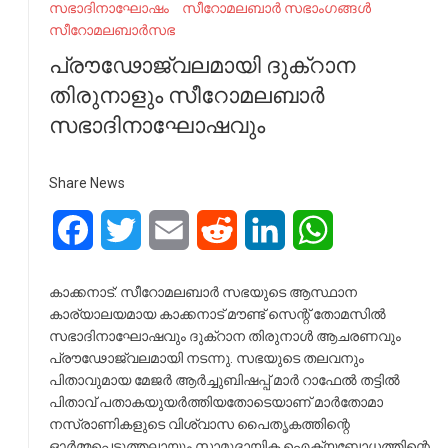
സഭാദിനാഘോഷം
സീറോമലബാർ സഭാംഗങ്ങൾ
സീറോമലബാർസഭ
പ്രൗഢോജ്വലമായി ദുക്റാന
തിരുനാളും സീറോമലബാർ
സഭാദിനാഘോഷവും
Share News
Facebook
Twitter
Email
Reddit
LinkedIn
WhatsApp
കാക്കനാട്: സീറോമലബാർ സഭയുടെ ആസ്ഥാന
കാര്യാലയമായ കാക്കനാട് മൗണ്ട് സെന്റ് തോമസിൽ
സഭാദിനാഘോഷവും ദുക്റാന തിരുനാൾ ആചരണവും
പ്രൗഢോജ്വലമായി നടന്നു. സഭയുടെ തലവനും
പിതാവുമായ മേജർ ആർച്ചുബിഷപ്പ് മാർ റാഫേൽ തട്ടിൽ
പിതാവ് പതാകയുയർത്തിയതോടെയാണ് മാർതോമാ
നസ്രാണികളുടെ വിശ്വാസ പൈതൃകത്തിന്റെ
ഓർമ്മപ്പെടുത്തലായും സാമുദായിക ഐക്യബോധത്തിന്റെ