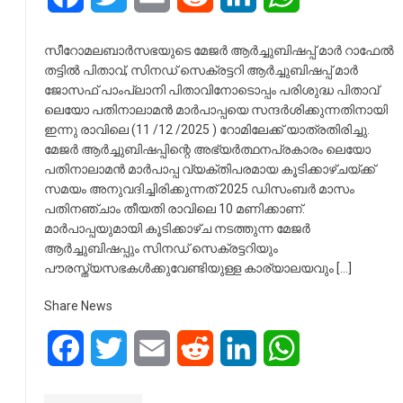
സീറോമലബാർസഭയുടെ മേജർ ആർച്ചുബിഷപ്പ് മാർ റാഫേൽ
തട്ടിൽ പിതാവ്, സിനഡ് സെക്രട്ടറി ആർച്ചുബിഷപ്പ് മാർ
ജോസഫ് പാംപ്ലാനി പിതാവിനോടൊപ്പം പരിശുദ്ധ പിതാവ്
ലെയോ പതിനാലാമൻ മാർപാപ്പയെ സന്ദർശിക്കുന്നതിനായി
ഇന്നു രാവിലെ (11 /12 /2025 ) റോമിലേക്ക് യാത്രതിരിച്ചു.
മേജർ ആർച്ചുബിഷപ്പിന്റെ അഭ്യർത്ഥനപ്രകാരം ലെയോ
പതിനാലാമൻ മാർപാപ്പ വ്യക്തിപരമായ കൂടിക്കാഴ്ചയ്ക്ക്
സമയം അനുവദിച്ചിരിക്കുന്നത് 2025 ഡിസംബർ മാസം
പതിനഞ്ചാം തീയതി രാവിലെ 10 മണിക്കാണ്.
മാർപാപ്പയുമായി കൂടിക്കാഴ്ച നടത്തുന്ന മേജർ
ആർച്ചുബിഷപ്പും സിനഡ് സെക്രട്ടറിയും
പൗരസ്ത്യസഭകൾക്കുവേണ്ടിയുള്ള കാര്യാലയവും […]
Share News
Facebook
Twitter
Email
Reddit
LinkedIn
WhatsApp