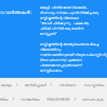
മമ്മൂട്ടി: പ്രതിഭ ജന്മസിദ്ധമല്ല…
വ വാർത്തകൾ
ദിവസവും സ്വയം പുനർനിർമ്മിച്ച ഒരു
മസ്തിഷ്കത്തിന്റെ വിജയകഥ
“അവൾ ചിരിക്കുന്നു… പക്ഷേ ആ
ചിരിക്ക് പിന്നിൽ ഒരു തകർന്ന
മനസ്സുണ്ട്.”
മസ്തിഷ്കത്തിന്റെ അത്ഭുതകരമായ മികച്ച
വിജയത്തിനും
സന്തോഷത്തിനുമായി’ന്യൂറോപ്ലാസ്റ്റിസിറ്റ
(Neuroplasticity):എങ്ങനെ
പ്രയോജനപ്പെടുത്താമെന്ന്
മനസ്സിലാക്കാം.
കേരളം
അറിയിപ്പുകൾ
പ്രാർത്ഥന
സാംസ്കാരികം
്തികം
സാങ്കേതികം
ENGLISH NEWS
ബന്ധപെടുക