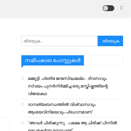
അനേഷിക്കുക
സമീപകാല പോസ്റ്റുകൾ
മമ്മൂട്ടി: പ്രതിഭ ജന്മസിദ്ധമല്ല… ദിവസവും
സ്വയം പുനർനിർമ്മിച്ച ഒരു മസ്തിഷ്കത്തിന്റെ
വിജയകഥ
ദാമ്പത്യബന്ധത്തിൽ വിശ്വാസവും
ആശയവിനിമയവും പ്രധാനമാണ്.
“അവൾ ചിരിക്കുന്നു… പക്ഷേ ആ ചിരിക്ക് പിന്നിൽ
ഒരു തകർന്ന മനസ്സുണ്ട്.”