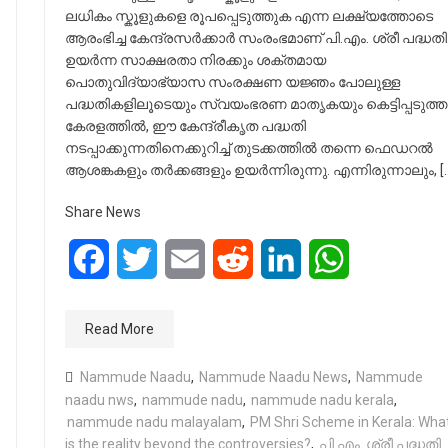
ലധികം സ്കൂളുകളെ രൂപപ്പെടുത്തുക എന്ന ലക്ഷ്യത്തോടെ
ആരംഭിച്ച കേന്ദ്രസർക്കാർ സംരംഭമാണ് പി.എം. ശ്രീ പദ്ധതി
ഉയർന്ന സാക്ഷരതാ നിരക്കും ശക്തമായ
പൊതുവിദ്യാഭ്യാസ സംരക്ഷണ യജ്ഞം പോലുള്ള
പദ്ധതികളിലൂടെയും സ്വയംഭരണ മാതൃകയും കെട്ടിപ്പടുത്ത
കേരളത്തിൽ, ഈ കേന്ദ്രീകൃത പദ്ധതി
നടപ്പാക്കുന്നതിനെക്കുറിച്ച് തുടക്കത്തിൽ തന്നെ ഫെഡറൽ
ആശങ്കകളും തർക്കങ്ങളും ഉയർന്നിരുന്നു. എന്നിരുന്നാലും, [
Share News
Facebook
Twitter
Email
Reddit
LinkedIn
WhatsApp
Read More
Nammude Naadu
,
Nammude Naadu News
,
Nammude
naadu nws
,
nammude nadu
,
nammude nadu kerala
,
nammude nadu malayalam
,
PM Shri Scheme in Kerala: Wha
is the reality beyond the controversies?
,
പി.എം. ശ്രീ പദ്ധതി