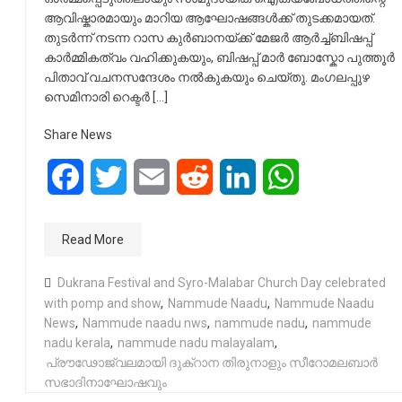
ആവിഷ്കാരമായും മാറിയ ആഘോഷങ്ങൾക്ക് തുടക്കമായത്.
തുടർന്ന് നടന്ന റാസ കുർബാനയ്ക്ക് മേജർ ആർച്ച്ബിഷപ്പ്
കാർമ്മികത്വം വഹിക്കുകയും, ബിഷപ്പ് മാർ ബോസ്കോ പുത്തൂർ
പിതാവ് വചനസന്ദേശം നൽകുകയും ചെയ്തു. മംഗലപ്പുഴ
സെമിനാരി റെക്ടർ […]
Share News
Facebook
Twitter
Email
Reddit
LinkedIn
WhatsApp
Read More
Dukrana Festival and Syro-Malabar Church Day celebrated
with pomp and show
,
Nammude Naadu
,
Nammude Naadu
News
,
Nammude naadu nws
,
nammude nadu
,
nammude
nadu kerala
,
nammude nadu malayalam
,
പ്രൗഢോജ്വലമായി ദുക്റാന തിരുനാളും സീറോമലബാർ
സഭാദിനാഘോഷവും