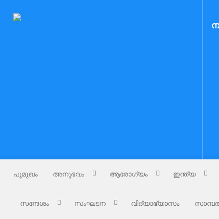
Skip
to
Nammude Naadu
ന
നമ്മുടെ നാട്
content
പൂമുഖം
അനുഭവം
ആരോഗ്യം
ഇന്ത്യ
സന്ദേശം
സംഘടന
വിദ്യാഭ്യാസം
സാമ്പത