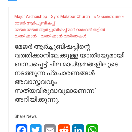
Major Archbishop
Syro Malabar Church
പ്രചാരണങ്ങൾ
മേജർ ആർച്ചുബിഷപ്പ്
മേജർ മേജർ ആർച്ചുബിഷപ്പ് മാർ റാഫേൽ തട്ടിൽ
വത്തിക്കാൻ
വത്തിക്കാൻ വാർത്തകൾ
മേജർ ആർച്ചുബിഷപ്പിന്റെ
വത്തിക്കാനിലേക്കുള്ള യാത്രയുമായി
ബന്ധപ്പെട്ട് ചില മാധ്യമങ്ങളിലൂടെ
നടത്തുന്ന പ്രചാരണങ്ങൾ
അവാസ്തവവും
സത്യവിരുദ്ധവുമാണെന്ന്
അറിയിക്കുന്നു.
Share News
Facebook
Twitter
Email
Reddit
LinkedIn
WhatsApp