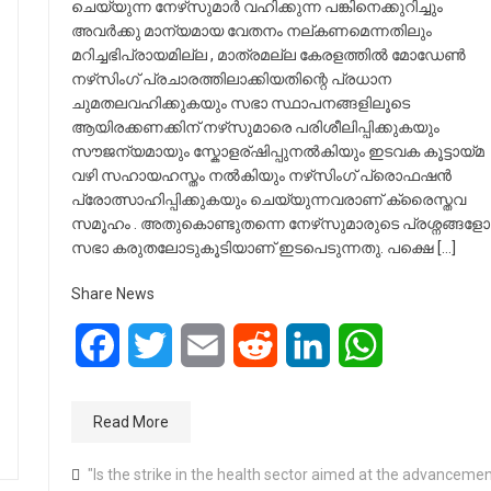
ചെയ്യുന്ന നേഴ്‌സുമാർ വഹിക്കുന്ന പങ്കിനെക്കുറിച്ചും
അവർക്കു മാന്യമായ വേതനം നല്കണമെന്നതിലും
മറിച്ചഭിപ്രായമില്ല , മാത്രമല്ല കേരളത്തിൽ മോഡേൺ
നഴ്‌സിംഗ് പ്രചാരത്തിലാക്കിയതിന്റെ പ്രധാന
ചുമതലവഹിക്കുകയും സഭാ സ്ഥാപനങ്ങളിലൂടെ
ആയിരക്കണക്കിന് നഴ്‌സുമാരെ പരിശീലിപ്പിക്കുകയും
സൗജന്യമായും സ്കോളര്ഷിപ്പുനൽകിയും ഇടവക കൂട്ടായ്മ
വഴി സഹായഹസ്തം നൽകിയും നഴ്‌സിംഗ് പ്രൊഫഷൻ
പ്രോത്സാഹിപ്പിക്കുകയും ചെയ്യുന്നവരാണ് ക്രൈസ്തവ
സമൂഹം . അതുകൊണ്ടുതന്നെ നേഴ്‌സുമാരുടെ പ്രശ്നങ്ങളോട
സഭാ കരുതലോടുകൂടിയാണ് ഇടപെടുന്നതു. പക്ഷെ […]
Share News
Facebook
Twitter
Email
Reddit
LinkedIn
WhatsApp
Read More
"Is the strike in the health sector aimed at the advanceme