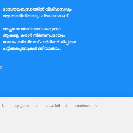
ദാമ്പത്യബന്ധത്തിൽ വിശ്വാസവും
ആശയവിനിമയവും പ്രധാനമാണ്.
അച്ഛനോ അനിയനോ ചേട്ടനോ
ആകട്ടെ, കരാർ നിർബന്ധമായും
വേണം |ബിസിനസ് പാർട്ണർഷിപ്പിലെ
പറ്റിക്കപ്പെടലുകൾ ഒഴിവാക്കാം..
ി’
കുടുംബം
പംക്തി
വാർത്ത