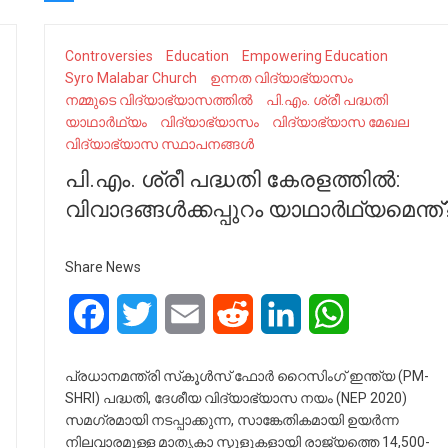
Controversies
Education
Empowering Education
Syro Malabar Church
ഉന്നത വിദ്യാഭ്യാസം
നമ്മുടെ വിദ്യാഭ്യാസത്തിൽ
പി.എം. ശ്രീ പദ്ധതി
യാഥാർഥ്യം
വിദ്യാഭ്യാസം
വിദ്യാഭ്യാസ മേഖല
വിദ്യാഭ്യാസ സ്ഥാപനങ്ങള്‍
പി.എം. ശ്രീ പദ്ധതി കേരളത്തിൽ:
വിവാദങ്ങൾക്കപ്പുറം യാഥാർഥ്യമെന്ത്
Share News
Facebook
Twitter
Email
Reddit
LinkedIn
WhatsApp
പ്രധാനമന്ത്രി സ്‌കൂൾസ് ഫോർ റൈസിംഗ് ഇന്ത്യ (PM-
SHRI) പദ്ധതി, ദേശീയ വിദ്യാഭ്യാസ നയം (NEP 2020)
സമഗ്രമായി നടപ്പാക്കുന്ന, സാങ്കേതികമായി ഉയർന്ന
നിലവാരമുള്ള മാതൃകാ സ്കൂളുകളായി രാജ്യത്തെ 14,500-