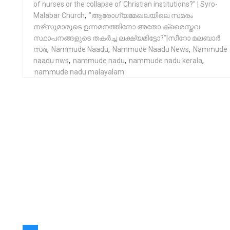
of nurses or the collapse of Christian institutions?" | Syro-
Malabar Church
,
"ആരോഗ്യമേഖലയിലെ സമരം
നഴ്‌സുമാരുടെ ഉന്നമനത്തിനോ അതോ ക്രൈസ്തവ
സ്ഥാപനങ്ങളുടെ തകർച്ച ലക്ഷ്യമിട്ടോ?"|സീറോ മലബാർ
സഭ
,
Nammude Naadu
,
Nammude Naadu News
,
Nammude
naadu nws
,
nammude nadu
,
nammude nadu kerala
,
nammude nadu malayalam