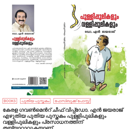
BOOKS
പുതിയ പുസ്തകം
ഫേ​സ്ബു​ക്ക് പോ​സ്റ്റ്
കേരള ഗവൺമെൻറ് ചീഫ് വിപ്പ്ഡോ. എൻ ജയരാജ്
എഴുതിയ പുതിയ പുസ്തകം പുള്ളിപുലികളും
വള്ളിപുലികളും പ്രസാധനത്തിന്
തയ്യാറാവുകയാണ്.