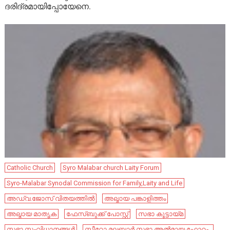
ദരിദ്രമായിപ്പോയേനെ.
Catholic Church
Syro Malabar church Laity Forum
Syro-Malabar Synodal Commission for Family,Laity and Life
അഡ്വ.ജോസ് വിതയത്തില്‍
അല്മായ പങ്കാളിത്തം
അല്മായ മാതൃക
ഫേ​സ്ബു​ക്ക് പോ​സ്റ്റ്
സഭാ കൂട്ടായ്മ
സഭാ സംവിധാനങ്ങൾ
സീറോ മലബാർ സഭാ അൽമായ ഫോറം