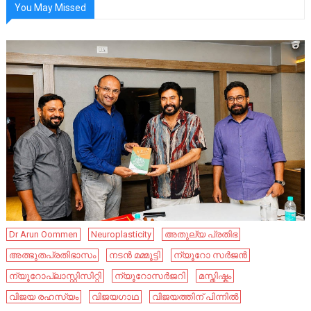
You May Missed
Dr Arun Oommen
Neuroplasticity
അതുല്യ പ്രതിഭ
അത്ഭുതപ്രതിഭാസം
നടൻ മമ്മൂട്ടി
ന്യൂറോ സർജൻ
ന്യൂറോപ്ലാസ്റ്റിസിറ്റി
ന്യൂറോസർജറി
മസ്തിഷ്കം
വിജയ രഹസ്യം
വിജയഗാഥ
വിജയത്തിന് പിന്നിൽ