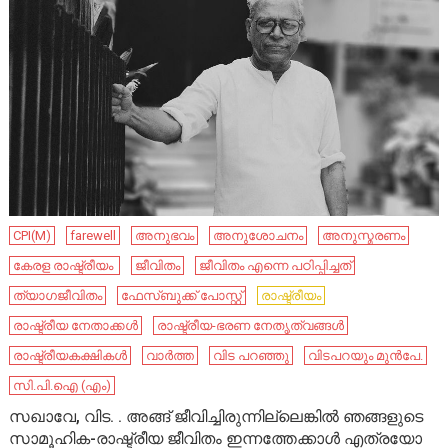
CPI(M)
farewell
അനുഭവം
അനുശോചനം
അനുസ്മരണം
കേ​രള രാഷ്ട്രീയം ​
ജീവിതം
ജീവിതം എന്നെ പഠിപ്പിച്ചത്
ത്യാഗജീവിതം
ഫേ​സ്ബു​ക്ക് പോ​സ്റ്റ്
രാഷ്ട്രീയം
രാഷ്ട്രീയ നേതാക്കൾ
രാഷ്ട്രീയ-ഭരണ നേതൃത്വങ്ങൾ
രാഷ്ട്രീയകക്ഷികൾ
വാർത്ത
വിട പറഞ്ഞു
വിടപറയും മുൻപേ.
സി.പി.ഐ (എം)
സഖാവേ, വിട. . അങ്ങ് ജീവിച്ചിരുന്നില്ലെങ്കിൽ ഞങ്ങളുടെ
സാമൂഹിക-രാഷ്ട്രീയ ജീവിതം ഇന്നത്തേക്കാൾ എത്രയോ