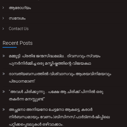
ആരോഗ്യം
സന്ദേശം
Contact Us
Recent Posts
മമ്മൂട്ടി: പ്രതിഭ ജന്മസിദ്ധമല്ല… ദിവസവും സ്വയം
പുനർനിർമ്മിച്ച ഒരു മസ്തിഷ്കത്തിന്റെ വിജയകഥ
ദാമ്പത്യബന്ധത്തിൽ വിശ്വാസവും ആശയവിനിമയവും
പ്രധാനമാണ്.
“അവൾ ചിരിക്കുന്നു… പക്ഷേ ആ ചിരിക്ക് പിന്നിൽ ഒരു
തകർന്ന മനസ്സുണ്ട്.”
അച്ഛനോ അനിയനോ ചേട്ടനോ ആകട്ടെ, കരാർ
നിർബന്ധമായും വേണം |ബിസിനസ് പാർട്ണർഷിപ്പിലെ
പറ്റിക്കപ്പെടലുകൾ ഒഴിവാക്കാം..