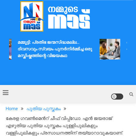
Skip
to
content
Nammude Naadu
മമ്മൂട്ടി: പ്രതിഭ ജന്മസിദ്ധമല്ല…
ദാമ്പത
ദിവസവും സ്വയം പുനർനിർമ്മിച്ച ഒരു
ആശയവി
മസ്തിഷ്കത്തിന്റെ വിജയകഥ
Home
പുതിയ പുസ്തകം
കേരള ഗവൺമെൻറ് ചീഫ് വിപ്പ്ഡോ. എൻ ജയരാജ്
എഴുതിയ പുതിയ പുസ്തകം പുള്ളിപുലികളും
വള്ളിപുലികളും പ്രസാധനത്തിന് തയ്യാറാവുകയാണ്.