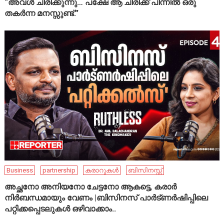
“അവൾ ചിരിക്കുന്നു… പക്ഷേ ആ ചിരിക്ക് പിന്നിൽ ഒരു
തകർന്ന മനസ്സുണ്ട്.”
Business
partnership
കരാറുകൾ
ബിസിനസ്സ്
അച്ഛനോ അനിയനോ ചേട്ടനോ ആകട്ടെ, കരാർ
നിർബന്ധമായും വേണം |ബിസിനസ് പാർട്ണർഷിപ്പിലെ
പറ്റിക്കപ്പെടലുകൾ ഒഴിവാക്കാം..