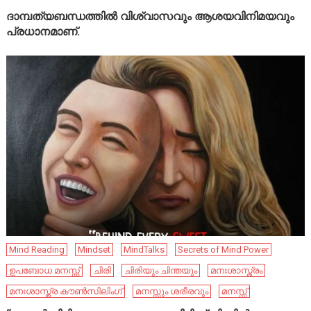
ദാമ്പത്യബന്ധത്തിൽ വിശ്വാസവും ആശയവിനിമയവും
പ്രധാനമാണ്.
Mind Reading
Mindset
MindTalks
Secrets of Mind Power
ഉപബോധ മനസ്സ്
ചിരി
ചിരിയും ചിന്തയും
മനഃശാസ്ത്രം
മനഃശാസ്ത്ര കൗൺസിലിംഗ്
മനസ്സും ശരീരവും
മനസ്സ്