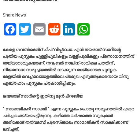
Share News
Facebook
Twitter
Email
Reddit
LinkedIn
WhatsApp
കേരള ഗവൺമെൻറ് ചീഫ് വിപ്പ്ഡോ. എൻ ജയരാജ് സാറിന്റെ
പുതിയ പുസ്തകം പുള്ളിപുലികളും വള്ളിപുലികളും പ്രസാധനത്തിന്
തയ്യാറാവുകയാണ്. നവംബർ നാലിന് രാവിലെ പത്തിന് ,
നിയമസഭാ സമുച്ചയത്തിൽ നടക്കുന്ന രാജ്യാന്തര പുസ്തക
മേളയിൽ വെച്ച് മലയാളത്തിലെ പ്രമുഖ എഴുത്തുകാരനായ വിനു
എബ്രഹാം പുസ്തകം പ്രകാശിപ്പിക്കും.
ജയരാജ് സാറിന്റെ ഇതിനു മുൻപിറങ്ങിയ
” സാമാജികൻ സാക്ഷി ” എന്ന പുസ്തകം പൊതു സമൂഹത്തിൽ ഏറെ
ചർച്ച ചെയ്യപെട്ടിരുന്നു. കഴിഞ്ഞ വർഷത്തെ സുകുമാർ
അഴീക്കോട് തത്വമസി പുരസ്‌ക്കാരം സാമാജികൻ സാക്ഷിക്കാണ്
ലഭിച്ചത്.