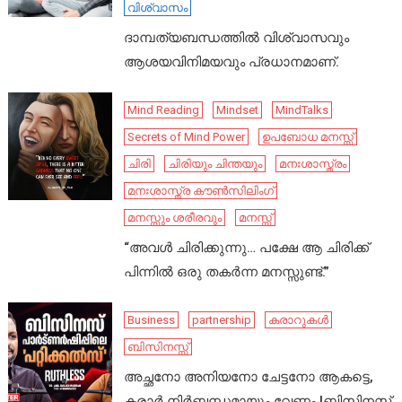
വിശ്വാസം
ദാമ്പത്യബന്ധത്തിൽ വിശ്വാസവും
ആശയവിനിമയവും പ്രധാനമാണ്.
Mind Reading
Mindset
MindTalks
Secrets of Mind Power
ഉപബോധ മനസ്സ്
ചിരി
ചിരിയും ചിന്തയും
മനഃശാസ്ത്രം
മനഃശാസ്ത്ര കൗൺസിലിംഗ്
മനസ്സും ശരീരവും
മനസ്സ്
“അവൾ ചിരിക്കുന്നു… പക്ഷേ ആ ചിരിക്ക്
പിന്നിൽ ഒരു തകർന്ന മനസ്സുണ്ട്.”
Business
partnership
കരാറുകൾ
ബിസിനസ്സ്
അച്ഛനോ അനിയനോ ചേട്ടനോ ആകട്ടെ,
കരാർ നിർബന്ധമായും വേണം |ബിസിനസ്