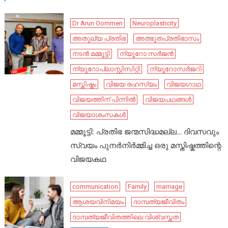
Dr Arun Oommen
Neuroplasticity
അതുല്യ പ്രതിഭ
അത്ഭുതപ്രതിഭാസം
നടൻ മമ്മൂട്ടി
ന്യൂറോ സർജൻ
ന്യൂറോപ്ലാസ്റ്റിസിറ്റി
ന്യൂറോസർജറി
മസ്തിഷ്കം
വിജയ രഹസ്യം
വിജയഗാഥ
വിജയത്തിന് പിന്നിൽ
വിജയപഥങ്ങൾ
വിജയാശംസകൾ
മമ്മൂട്ടി: പ്രതിഭ ജന്മസിദ്ധമല്ല… ദിവസവും
സ്വയം പുനർനിർമ്മിച്ച ഒരു മസ്തിഷ്കത്തിന്റെ
വിജയകഥ
communication
Family
marriage
ആശയവിനിമയം
ദാമ്പത്യജീവിതം
ദാമ്പത്യജീവിതത്തിലെ വിശ്വസ്തത