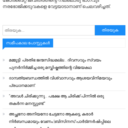
കോർബെറ്റ് ജീവിതത്തിന്റെ നല്ലൊരു ഭാഗവും
നരഭോജിക്കടുവകളെ വേട്ടയാടാനാണ് ചെലവഴിച്ചത്.
അനേഷിക്കുക
സമീപകാല പോസ്റ്റുകൾ
മമ്മൂട്ടി: പ്രതിഭ ജന്മസിദ്ധമല്ല… ദിവസവും സ്വയം
പുനർനിർമ്മിച്ച ഒരു മസ്തിഷ്കത്തിന്റെ വിജയകഥ
ദാമ്പത്യബന്ധത്തിൽ വിശ്വാസവും ആശയവിനിമയവും
പ്രധാനമാണ്.
“അവൾ ചിരിക്കുന്നു… പക്ഷേ ആ ചിരിക്ക് പിന്നിൽ ഒരു
തകർന്ന മനസ്സുണ്ട്.”
അച്ഛനോ അനിയനോ ചേട്ടനോ ആകട്ടെ, കരാർ
നിർബന്ധമായും വേണം |ബിസിനസ് പാർട്ണർഷിപ്പിലെ