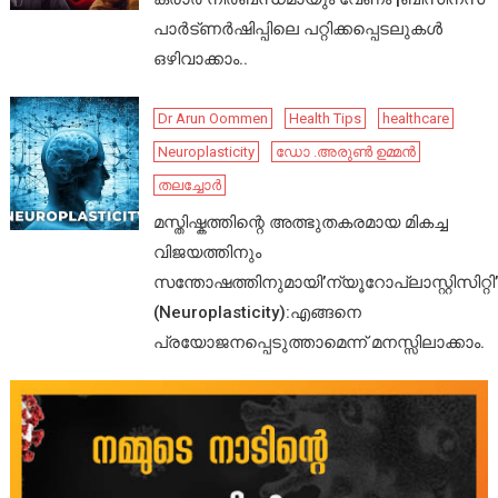
പാർട്ണർഷിപ്പിലെ പറ്റിക്കപ്പെടലുകൾ
ഒഴിവാക്കാം..
Dr Arun Oommen
Health Tips
healthcare
Neuroplasticity
ഡോ .അരുൺ ഉമ്മൻ
തലച്ചോർ
മസ്തിഷ്കത്തിന്റെ അത്ഭുതകരമായ മികച്ച
വിജയത്തിനും
സന്തോഷത്തിനുമായി’ന്യൂറോപ്ലാസ്റ്റിസിറ്റി’
(Neuroplasticity):എങ്ങനെ
പ്രയോജനപ്പെടുത്താമെന്ന് മനസ്സിലാക്കാം.