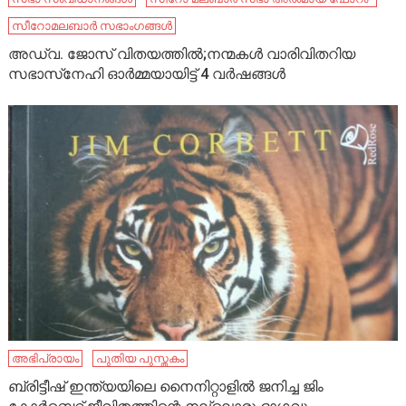
സീറോമലബാർ സഭാംഗങ്ങൾ
അഡ്വ. ജോസ് വിതയത്തില്‍;നന്മകള്‍ വാരിവിതറിയ
സഭാസ്‌നേഹി ഓര്‍മ്മയായിട്ട് 4 വര്‍ഷങ്ങള്‍
അഭിപ്രായം
പുതിയ പുസ്തകം
ബ്രിട്ടീഷ് ഇന്ത്യയിലെ നൈനിറ്റാളിൽ ജനിച്ച ജിം