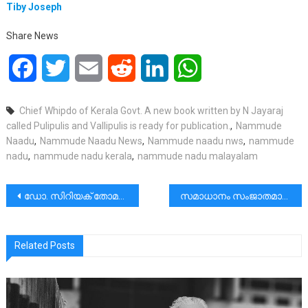
Tiby Joseph
Share News
Facebook
Twitter
Email
Reddit
LinkedIn
WhatsApp
Chief Whipdo of Kerala Govt. A new book written by N Jayaraj
called Pulipulis and Vallipulis is ready for publication.
,
Nammude
Naadu
,
Nammude Naadu News
,
Nammude naadu nws
,
nammude
nadu
,
nammude nadu kerala
,
nammude nadu malayalam
പോസ്റ്റുകളിലൂടെ
ഡോ. സിറിയക് തോമസ് @80|അനുഗ്രഹ പൂമഴയുടെ എട്ടു പതിറ്റാണ്ടുകള്‍
സമാധാനം സംജാതമാകുന്നതിനുവേണ്ടി പ്രാർഥിക്കാം: കർദിനാൾ മാർ ആലഞ്ചേരി
Related Posts