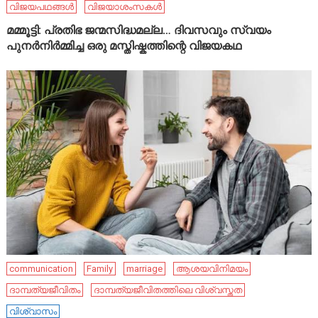
വിജയപഥങ്ങൾ
വിജയാശംസകൾ
മമ്മൂട്ടി: പ്രതിഭ ജന്മസിദ്ധമല്ല… ദിവസവും സ്വയം
പുനർനിർമ്മിച്ച ഒരു മസ്തിഷ്കത്തിന്റെ വിജയകഥ
communication
Family
marriage
ആശയവിനിമയം
ദാമ്പത്യജീവിതം
ദാമ്പത്യജീവിതത്തിലെ വിശ്വസ്തത
വിശ്വാസം