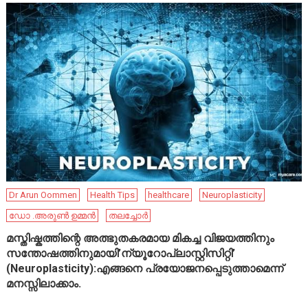
Dr Arun Oommen
Health Tips
healthcare
Neuroplasticity
ഡോ .അരുൺ ഉമ്മൻ
തലച്ചോർ
മസ്തിഷ്കത്തിന്റെ അത്ഭുതകരമായ മികച്ച വിജയത്തിനും
സന്തോഷത്തിനുമായി’ന്യൂറോപ്ലാസ്റ്റിസിറ്റി’
(Neuroplasticity):എങ്ങനെ പ്രയോജനപ്പെടുത്താമെന്ന്
മനസ്സിലാക്കാം.