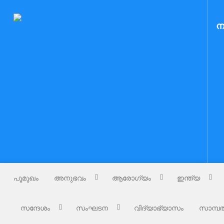
Skip
to
Nammude Naadu
ന
നമ്മുടെ നാട്
content
പൂമുഖം
അനുഭവം
ആരോഗ്യം
ഇന്ത്യ
സന്ദേശം
സംഘടന
വിദ്യാഭ്യാസം
സാമ്പത