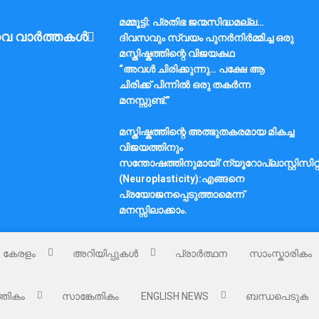
മമ്മൂട്ടി: പ്രതിഭ ജന്മസിദ്ധമല്ല…
വ വാർത്തകൾ
ദിവസവും സ്വയം പുനർനിർമ്മിച്ച ഒരു
മസ്തിഷ്കത്തിന്റെ വിജയകഥ
“അവൾ ചിരിക്കുന്നു… പക്ഷേ ആ
ചിരിക്ക് പിന്നിൽ ഒരു തകർന്ന
മനസ്സുണ്ട്.”
മസ്തിഷ്കത്തിന്റെ അത്ഭുതകരമായ മികച്ച
വിജയത്തിനും
സന്തോഷത്തിനുമായി’ന്യൂറോപ്ലാസ്റ്റിസിറ്റ
(Neuroplasticity):എങ്ങനെ
പ്രയോജനപ്പെടുത്താമെന്ന്
മനസ്സിലാക്കാം.
കേരളം
അറിയിപ്പുകൾ
പ്രാർത്ഥന
സാംസ്കാരികം
്തികം
സാങ്കേതികം
ENGLISH NEWS
ബന്ധപെടുക