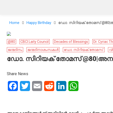
Home
Happy Birthday
ഡോ. സിറിയക് തോമസ് @80|അനു
@80
CBCI Laity Council
Decades of Blessings
Dr. Cyriac 
ജന്മദിനം
ജന്മദിനാശംസകൾ
ഡോ. സിറിയക് തോമസ്.
വ്
ഡോ. സിറിയക് തോമസ് @80|അനുഗ്ര
Share News
Facebook
Twitter
Email
Reddit
LinkedIn
WhatsApp