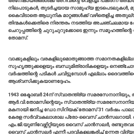
അനേകായിരങ്ങള്‍ക്ക് അറിവിന്റെ വെളിച്ചം പകര്‍ന്ന അദ്ധ്
നിലപാടുകള്‍, തുടര്‍ച്ചയായ സാമുഹ്യ ഇടപെടലുകള്‍, മ
കൈവിടാതെ ആധുനിക മാറ്റങ്ങള്‍ക്ക് വഴിതെളിച്ച അതുല
തിന്മകള്‍ക്കെതിരെ നിരന്തരം നടത്തിയ അചഞ്ചലമായ പോരാട
ചെറുപ്പത്തിന്റെ ചുറുചുറുക്കോടെ ഇന്നും സമൂഹത്തിന
തോമസ്.
വാക്കുകളിലും വരകളിലുമൊതുങ്ങാത്ത സമാനതകളില്
സുഹൃത്തുക്കളെയും ബന്ധുമിത്രാദികളെയും നെഞ്ചോടു 
വര്‍ഷത്തിന്റെ പടികള്‍ ചവിട്ടുമ്പോള്‍ എല്ലാം ദൈവത്
ആശ്വസിക്കുകയാണദ്ദേഹം.
1943 ഒക്ടോബര്‍ 24ന് സ്വാതന്ത്ര്യ സമരസേനാനിയും, 
ആര്‍.വി.തോമസിന്റെയും സ്വാതന്ത്ര്യ സമരസേനാനിയു
മകനായി ജനിച്ച ഡോ.സിറിയക് തോമസ് 31 വര്‍ഷം പാലാ 
കേരള സര്‍വ്വകലാശാല പ്രോ-വൈസ് ചാന്‍സലറായി. തുടര്
എം.ജി.യൂണിവേഴ്സിറ്റിയുടെ വൈസ് ചാന്‍സലര്‍, രണ്ടു
വൈസ് ചാന്‍സലര്‍ എന്നീ പദവികളലങ്കരിച്ച് ഉന്നത വിദ്യ