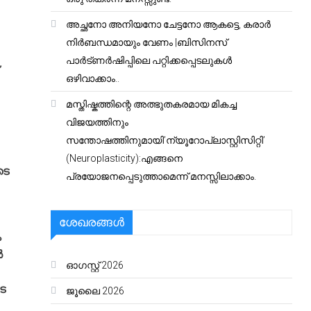
അച്ഛനോ അനിയനോ ചേട്ടനോ ആകട്ടെ, കരാർ
നിർബന്ധമായും വേണം |ബിസിനസ്
പാർട്ണർഷിപ്പിലെ പറ്റിക്കപ്പെടലുകൾ
ഒഴിവാക്കാം..
മസ്തിഷ്കത്തിന്റെ അത്ഭുതകരമായ മികച്ച
വിജയത്തിനും
സന്തോഷത്തിനുമായി’ന്യൂറോപ്ലാസ്റ്റിസിറ്റി’
(Neuroplasticity):എങ്ങനെ
ടെ
പ്രയോജനപ്പെടുത്താമെന്ന് മനസ്സിലാക്കാം.
ശേഖരങ്ങൾ
ം
‍
ഓഗസ്റ്റ്‌ 2026
െ
ജൂലൈ 2026