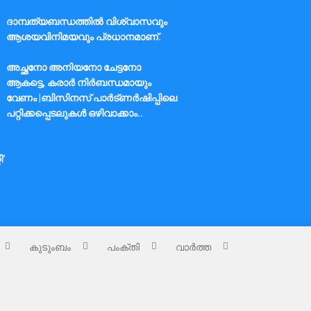
ദാമ്പത്യബന്ധത്തിൽ വിശ്വാസവും
ആശയവിനിമയവും പ്രധാനമാണ്.
അച്ഛനോ അനിയനോ ചേട്ടനോ
ആകട്ടെ, കരാർ നിർബന്ധമായും
വേണം |ബിസിനസ് പാർട്ണർഷിപ്പിലെ
പറ്റിക്കപ്പെടലുകൾ ഒഴിവാക്കാം..
ി’
കുടുംബം
പംക്തി
വാർത്ത