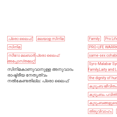
പ്രൊ ലൈഫ്
മലയാള സിനിമ
Family
Pro Lif
സിനിമ
PRO-LIFE WARR
സീറോ മലബാർ പ്രൊ ലൈഫ്
same-sex cohabi
അപ്പോസ്‌തലേറ്റ്
Syro-Malabar Sy
സിനിമകാണുവാനുള്ള അനുവാദം
Family,Laity and L
രാഷ്ട്രീയ നേതൃത്വം
the dignity of hu
നൽകേണ്ടതില്ല: പ്രൊ ലൈഫ്
കുടുംബ ജീവിതം
കുടുംബം പവിത്
കുടുംബങ്ങളുടെ 
തിരുവിവാഹം