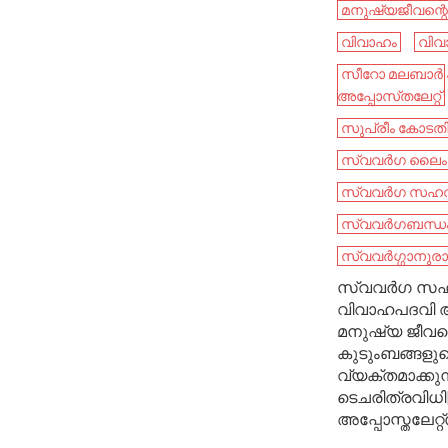
മനുഷ്യജീവന്റെ
വിവാഹം
വിവ
സീറോ മലബാർ 
അപ്പോസ്‌തലേറ്റ്
സുപ്രീം കോടതി
സ്വവർഗ ലൈം
സ്വവർഗ സഹ
സ്വവർഗബന്ധ
സ്വവർഗ്ഗാനുര
സ്വവർഗ സഹ
വിവാഹപദവി അ
മനുഷ്യ ജീവന
കുടുംബങ്ങളുട
വ്യക്തമാക്കു
ടെചരിത്രവിധ
അപ്പോസ്തലേറ്