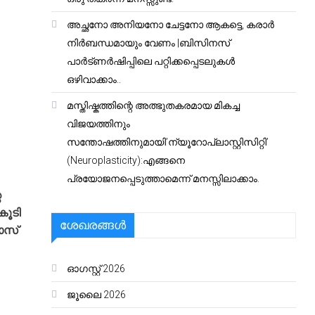
അച്ഛനോ അനിയനോ ചേട്ടനോ ആകട്ടെ, കരാർ
നിർബന്ധമായും വേണം |ബിസിനസ്
പാർട്ണർഷിപ്പിലെ പറ്റിക്കപ്പെടലുകൾ
ഒഴിവാക്കാം..
മസ്തിഷ്കത്തിന്റെ അത്ഭുതകരമായ മികച്ച
വിജയത്തിനും
സന്തോഷത്തിനുമായി’ന്യൂറോപ്ലാസ്റ്റിസിറ്റി’
(Neuroplasticity):എങ്ങനെ
പ്രയോജനപ്പെടുത്താമെന്ന് മനസ്സിലാക്കാം.
െ
കൂടി
ശേഖരങ്ങൾ
ോസ്
ഓഗസ്റ്റ്‌ 2026
ജൂലൈ 2026