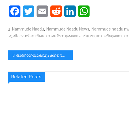
Facebook
Twitter
Email
Reddit
LinkedIn
WhatsApp
Nammude Naadu
,
Nammude Naadu News
,
Nammude naadu n
മുല്ലപെരിയാറിലെ സമഗ്രസുരക്ഷാ പരിശോധന : തീരുമാനം സ്വ
പോസ്റ്റുകളിലൂടെ
ഓണാഘോഷവും ക്രൈസ്തവ വിശ്വാസവം
Related Posts