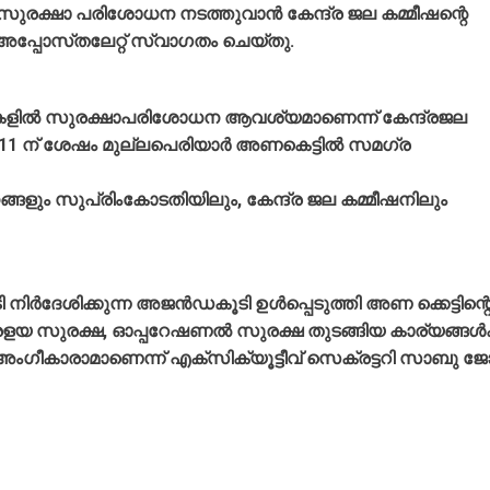
സുരക്ഷാ പരിശോധന നടത്തുവാൻ കേന്ദ്ര ജല കമ്മീഷന്റെ
പോസ്‌തലേറ്റ് സ്വാഗതം ചെയ്തു.
ുകളിൽ സുരക്ഷാപരിശോധന ആവശ്യമാണെന്ന് കേന്ദ്രജല
2011 ന് ശേഷം മുല്ലപെരിയാർ അണകെട്ടിൽ സമഗ്ര
ളും സുപ്രിംകോടതിയിലും, കേന്ദ്ര ജല കമ്മീഷനിലും
 നിർദേശിക്കുന്ന അജൻഡകൂടി ഉൾപ്പെടുത്തി അണ ക്കെട്ടിന്റ
രളയ സുരക്ഷ, ഓപ്പറേഷണൽ സുരക്ഷ തുടങ്ങിയ കാര്യങ്ങൾ
ച അംഗീകാരാമാണെന്ന് എക്സിക്യൂട്ടീവ് സെക്രട്ടറി സാബു ജ