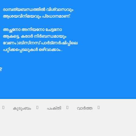
ദാമ്പത്യബന്ധത്തിൽ വിശ്വാസവും
ആശയവിനിമയവും പ്രധാനമാണ്.
അച്ഛനോ അനിയനോ ചേട്ടനോ
ആകട്ടെ, കരാർ നിർബന്ധമായും
വേണം |ബിസിനസ് പാർട്ണർഷിപ്പിലെ
പറ്റിക്കപ്പെടലുകൾ ഒഴിവാക്കാം..
ി’
കുടുംബം
പംക്തി
വാർത്ത