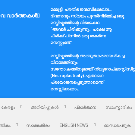
മമ്മൂട്ടി: പ്രതിഭ ജന്മസിദ്ധമല്ല…
വ വാർത്തകൾ
ദിവസവും സ്വയം പുനർനിർമ്മിച്ച ഒരു
മസ്തിഷ്കത്തിന്റെ വിജയകഥ
“അവൾ ചിരിക്കുന്നു… പക്ഷേ ആ
ചിരിക്ക് പിന്നിൽ ഒരു തകർന്ന
മനസ്സുണ്ട്.”
മസ്തിഷ്കത്തിന്റെ അത്ഭുതകരമായ മികച്ച
വിജയത്തിനും
സന്തോഷത്തിനുമായി’ന്യൂറോപ്ലാസ്റ്റിസിറ്റ
(Neuroplasticity):എങ്ങനെ
പ്രയോജനപ്പെടുത്താമെന്ന്
മനസ്സിലാക്കാം.
കേരളം
അറിയിപ്പുകൾ
പ്രാർത്ഥന
സാംസ്കാരികം
്തികം
സാങ്കേതികം
ENGLISH NEWS
ബന്ധപെടുക