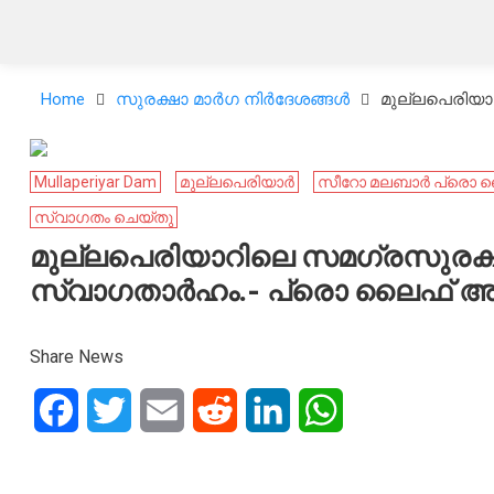
Home
സുരക്ഷാ മാർഗ നിർദേശങ്ങൾ
മുല്ലപെരിയാ
Mullaperiyar Dam
മുല്ലപെരിയാർ
സീറോ മലബാർ പ്രൊ ലൈഫ
സ്വാഗതം ചെയ്തു
മുല്ലപെരിയാറിലെ സമഗ്രസുരക്
സ്വാഗതാർഹം.- പ്രൊ ലൈഫ് അപ്പോ
Share News
Facebook
Twitter
Email
Reddit
LinkedIn
WhatsApp