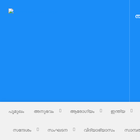
Skip
to
Nammude Naadu
ന
നമ്മുടെ നാട്
content
പൂമുഖം
അനുഭവം
ആരോഗ്യം
ഇന്ത്യ
സന്ദേശം
സംഘടന
വിദ്യാഭ്യാസം
സാമ്പത