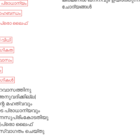
 പ്രാധാന്യം
ചോദ്യങ്ങൾ
ാഹബന്ധം
പ്രൊ ലൈഫ്
 വിധി
ഗികത
വാസം
ം
ാഗികൾ
വാസത്തിനു
നുവദിക്കില്ല|
്റെ മഹത്വവും
െ പ്രാധാന്യവും
ന്നസുപ്രിംകോടതിയു
ി|പ്രൊ ലൈഫ്
റ്സ്വാഗതം ചെയ്‌തു