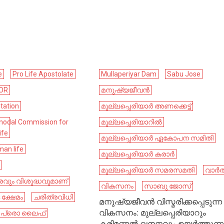
e
Pro Life Apostolate
Mullaperiyar Dam
Sabu Jose
IOR
മനുഷ്യജീവൻ
tation
മുല്ലപ്പെരിയാര്‍ അണക്കെട്ട്
nodal Commission for
മുല്ലപ്പെരിയാറിൽ
ife
മുല്ലപ്പെരിയാർ ഏകോപന സമിതി
man life
മുല്ലപ്പെരിയാർ കരാർ
മുല്ലപ്പെരിയാർ സമരസമതി
വാർത
രവും വിശുദ്ധവുമാണ്
വികസനം
സാബു ജോസ്
ക്ഷേമം
ചരിത്രവിധി
മനുഷ്യജീവൻ വിസ്മരിക്കപ്പെടുന്ന
വികസനം: മുല്ലപ്പെരിയാറും
പ്രൊ ലൈഫ്
കരിമണൽ ഖനനവും ഉയർത്തുന്ന