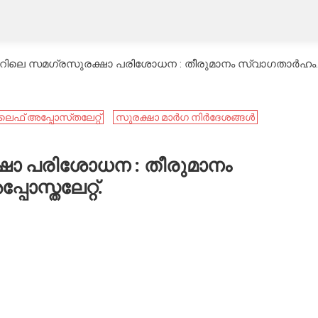
റിലെ സമഗ്രസുരക്ഷാ പരിശോധന : തീരുമാനം സ്വാഗതാർഹം.- 
് അപ്പോസ്‌തലേറ്റ്
സുരക്ഷാ മാർഗ നിർദേശങ്ങൾ
ഷാ പരിശോധന : തീരുമാനം
സ്തലേറ്റ്.