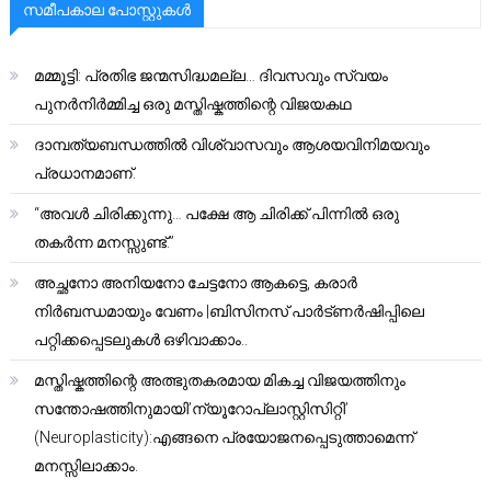
സമീപകാല പോസ്റ്റുകൾ
മമ്മൂട്ടി: പ്രതിഭ ജന്മസിദ്ധമല്ല… ദിവസവും സ്വയം
പുനർനിർമ്മിച്ച ഒരു മസ്തിഷ്കത്തിന്റെ വിജയകഥ
ദാമ്പത്യബന്ധത്തിൽ വിശ്വാസവും ആശയവിനിമയവും
പ്രധാനമാണ്.
“അവൾ ചിരിക്കുന്നു… പക്ഷേ ആ ചിരിക്ക് പിന്നിൽ ഒരു
തകർന്ന മനസ്സുണ്ട്.”
അച്ഛനോ അനിയനോ ചേട്ടനോ ആകട്ടെ, കരാർ
നിർബന്ധമായും വേണം |ബിസിനസ് പാർട്ണർഷിപ്പിലെ
പറ്റിക്കപ്പെടലുകൾ ഒഴിവാക്കാം..
മസ്തിഷ്കത്തിന്റെ അത്ഭുതകരമായ മികച്ച വിജയത്തിനും
സന്തോഷത്തിനുമായി’ന്യൂറോപ്ലാസ്റ്റിസിറ്റി’
(Neuroplasticity):എങ്ങനെ പ്രയോജനപ്പെടുത്താമെന്ന്
മനസ്സിലാക്കാം.