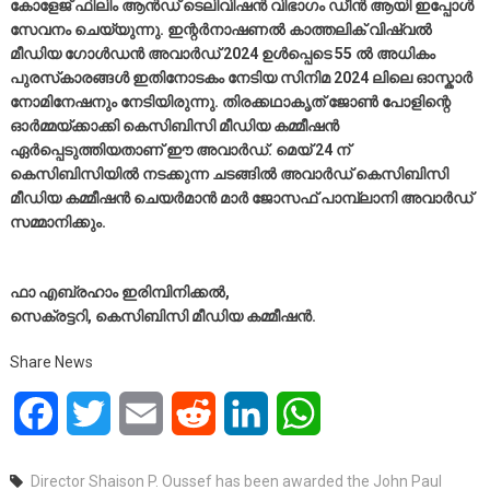
കോളേജ് ഫിലിം ആൻഡ് ടെലിവിഷൻ വിഭാഗം ഡീൻ ആയി ഇപ്പോൾ
സേവനം ചെയ്യുന്നു. ഇന്റർനാഷണൽ കാത്തലിക് വിഷ്വൽ
മീഡിയ ഗോൾഡൻ അവാർഡ് 2024 ഉൾപ്പെടെ 55 ൽ അധികം
പുരസ്‌കാരങ്ങൾ ഇതിനോടകം നേടിയ സിനിമ 2024 ലിലെ ഓസ്കാർ
നോമിനേഷനും നേടിയിരുന്നു. തിരക്കഥാകൃത് ജോൺ പോളിന്റെ
ഓർമ്മയ്ക്കാക്കി കെസിബിസി മീഡിയ കമ്മീഷൻ
ഏർപ്പെടുത്തിയതാണ് ഈ അവാർഡ്. മെയ്‌ 24 ന്
കെസിബിസിയിൽ നടക്കുന്ന ചടങ്ങിൽ അവാർഡ് കെസിബിസി
മീഡിയ കമ്മീഷൻ ചെയർമാൻ മാർ ജോസഫ് പാമ്പ്ലാനി അവാർഡ്
സമ്മാനിക്കും.
ഫാ എബ്രഹാം ഇരിമ്പിനിക്കൽ,
സെക്രട്ടറി, കെസിബിസി മീഡിയ കമ്മീഷൻ.
Share News
Facebook
Twitter
Email
Reddit
LinkedIn
WhatsApp
Director Shaison P. Oussef has been awarded the John Paul