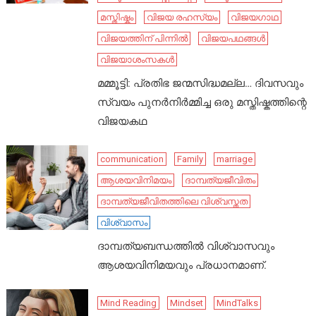
മസ്തിഷ്കം
വിജയ രഹസ്യം
വിജയഗാഥ
വിജയത്തിന് പിന്നിൽ
വിജയപഥങ്ങൾ
വിജയാശംസകൾ
മമ്മൂട്ടി: പ്രതിഭ ജന്മസിദ്ധമല്ല… ദിവസവും
സ്വയം പുനർനിർമ്മിച്ച ഒരു മസ്തിഷ്കത്തിന്റെ
വിജയകഥ
communication
Family
marriage
ആശയവിനിമയം
ദാമ്പത്യജീവിതം
ദാമ്പത്യജീവിതത്തിലെ വിശ്വസ്തത
വിശ്വാസം
ദാമ്പത്യബന്ധത്തിൽ വിശ്വാസവും
ആശയവിനിമയവും പ്രധാനമാണ്.
Mind Reading
Mindset
MindTalks