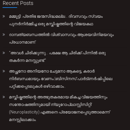
Recent Posts
മമ്മൂട്ടി: പ്രതിഭ ജന്മസിദ്ധമല്ല… ദിവസവും സ്വയം
പുനർനിർമ്മിച്ച ഒരു മസ്തിഷ്കത്തിന്റെ വിജയകഥ
ദാമ്പത്യബന്ധത്തിൽ വിശ്വാസവും ആശയവിനിമയവും
പ്രധാനമാണ്.
“അവൾ ചിരിക്കുന്നു… പക്ഷേ ആ ചിരിക്ക് പിന്നിൽ ഒരു
തകർന്ന മനസ്സുണ്ട്.”
അച്ഛനോ അനിയനോ ചേട്ടനോ ആകട്ടെ, കരാർ
നിർബന്ധമായും വേണം |ബിസിനസ് പാർട്ണർഷിപ്പിലെ
പറ്റിക്കപ്പെടലുകൾ ഒഴിവാക്കാം..
മസ്തിഷ്കത്തിന്റെ അത്ഭുതകരമായ മികച്ച വിജയത്തിനും
സന്തോഷത്തിനുമായി’ന്യൂറോപ്ലാസ്റ്റിസിറ്റി’
(Neuroplasticity):എങ്ങനെ പ്രയോജനപ്പെടുത്താമെന്ന്
മനസ്സിലാക്കാം.