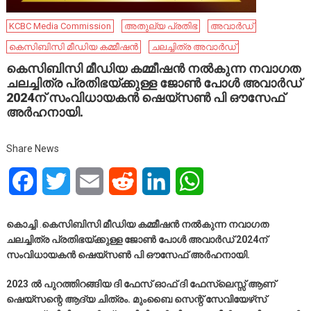
KCBC Media Commission
അതുല്യ പ്രതിഭ
അവാർഡ്
കെസിബിസി മീഡിയ കമ്മീഷൻ
ചലച്ചിത്ര അവാർഡ്
കെസിബിസി മീഡിയ കമ്മീഷൻ നൽകുന്ന നവാഗത
ചലച്ചിത്ര പ്രതിഭയ്ക്കുള്ള ജോൺ പോൾ അവാർഡ്
2024ന് സംവിധായകൻ ഷെയ്സൺ പി ഔസേഫ്
അർഹനായി.
Share News
Facebook
Twitter
Email
Reddit
LinkedIn
WhatsApp
കൊച്ചി
.
കെസിബിസി മീഡിയ കമ്മീഷൻ നൽകുന്ന നവാഗത
ചലച്ചിത്ര പ്രതിഭയ്ക്കുള്ള ജോൺ പോൾ അവാർഡ് 2024ന്
സംവിധായകൻ ഷെയ്സൺ പി ഔസേഫ് അർഹനായി.
2023 ൽ പുറത്തിറങ്ങിയ ദി ഫേസ് ഓഫ് ദി ഫേസ്ലെസ്സ് ആണ്
ഷെയ്സന്റെ ആദ്യ ചിത്രം. മുംബൈ സെന്റ് സേവിയേഴ്‌സ്