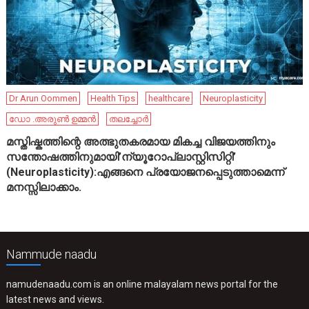
Dr Arun Oommen
Health Tips
healthcare
Neuroplasticity
ഡോ .അരുൺ ഉമ്മൻ
തലച്ചോർ
മസ്തിഷ്കത്തിന്റെ അത്ഭുതകരമായ മികച്ച വിജയത്തിനും
സന്തോഷത്തിനുമായി’ന്യൂറോപ്ലാസ്റ്റിസിറ്റി’
(Neuroplasticity):എങ്ങനെ പ്രയോജനപ്പെടുത്താമെന്ന്
മനസ്സിലാക്കാം.
Nammude naadu
namudenaadu.com is an online malayalam news portal for the
latest news and views.