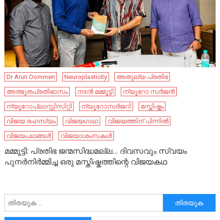
Dr Arun Oommen
Neuroplasticity
അതുല്യ പ്രതിഭ
അത്ഭുതപ്രതിഭാസം
നടൻ മമ്മൂട്ടി
ന്യൂറോ സർജൻ
ന്യൂറോപ്ലാസ്റ്റിസിറ്റി
ന്യൂറോസർജറി
മസ്തിഷ്കം
വിജയ രഹസ്യം
വിജയഗാഥ
വിജയത്തിന് പിന്നിൽ
വിജയപഥങ്ങൾ
വിജയാശംസകൾ
മമ്മൂട്ടി: പ്രതിഭ ജന്മസിദ്ധമല്ല… ദിവസവും സ്വയം
പുനർനിർമ്മിച്ച ഒരു മസ്തിഷ്കത്തിന്റെ വിജയകഥ
അനേഷിക്കുക