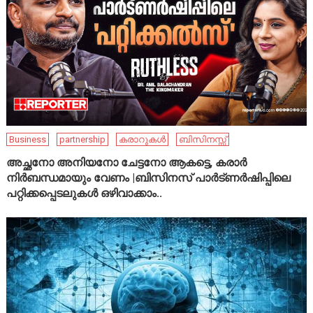
Business
partnership
കരാറുകൾ
ബിസിനസ്സ്
അച്ഛനോ അനിയനോ ചേട്ടനോ ആകട്ടെ, കരാർ
നിർബന്ധമായും വേണം |ബിസിനസ് പാർട്ണർഷിപ്പിലെ
പറ്റിക്കപ്പെടലുകൾ ഒഴിവാക്കാം..