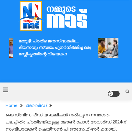
Skip
to
content
Nammude Naadu
മമ്മൂട്ടി: പ്രതിഭ ജന്മസിദ്ധമല്ല…
ദാമ്പ
ദിവസവും സ്വയം പുനർനിർമ്മിച്ച ഒരു
ആശയവ
മസ്തിഷ്കത്തിന്റെ വിജയകഥ
Home
അവാർഡ്
കെസിബിസി മീഡിയ കമ്മീഷൻ നൽകുന്ന നവാഗത
ചലച്ചിത്ര പ്രതിഭയ്ക്കുള്ള ജോൺ പോൾ അവാർഡ് 2024ന്
സംവിധായകൻ ഷെയ്സൺ പി ഔസേഫ് അർഹനായി.