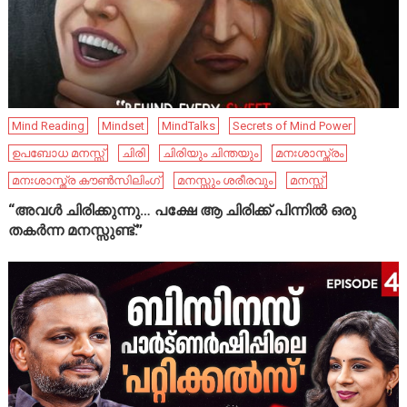
Mind Reading
Mindset
MindTalks
Secrets of Mind Power
ഉപബോധ മനസ്സ്
ചിരി
ചിരിയും ചിന്തയും
മനഃശാസ്ത്രം
മനഃശാസ്ത്ര കൗൺസിലിംഗ്
മനസ്സും ശരീരവും
മനസ്സ്
“അവൾ ചിരിക്കുന്നു… പക്ഷേ ആ ചിരിക്ക് പിന്നിൽ ഒരു
തകർന്ന മനസ്സുണ്ട്.”