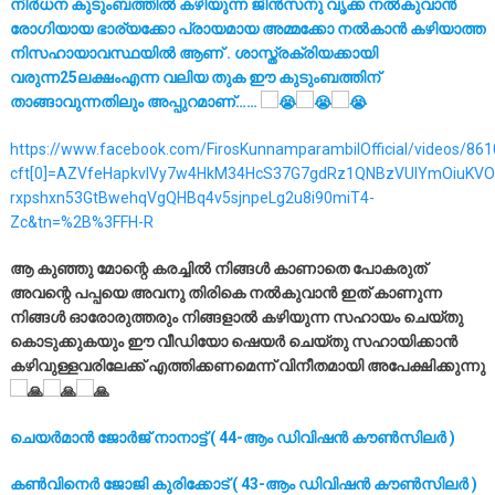
നിർധന കുടുംബത്തിൽ കഴിയുന്ന ജിൻസനു വൃക്ക നൽകുവാൻ
രോഗിയായ ഭാര്യക്കോ പ്രായമായ അമ്മക്കോ നൽകാൻ കഴിയാത്ത
നിസഹായാവസ്ഥയിൽ ആണ് . ശാസ്ത്രക്രിയക്കായി
വരുന്ന25ലക്ഷംഎന്ന വലിയ തുക ഈ കുടുംബത്തിന്
താങ്ങാവുന്നതിലും അപ്പുറമാണ്……
https://www.facebook.com/FirosKunnamparambilOfficial/videos/8
cft[0]=AZVfeHapkvlVy7w4HkM34HcS37G7gdRz1QNBzVUlYmOiuKVO
rxpshxn53GtBwehqVgQHBq4v5sjnpeLg2u8i90miT4-
Zc&tn=%2B%3FFH-R
ആ കുഞ്ഞു മോന്റെ കരച്ചിൽ നിങ്ങൾ കാണാതെ പോകരുത്
അവന്റെ പപ്പയെ അവനു തിരികെ നൽകുവാൻ ഇത് കാണുന്ന
നിങ്ങൾ ഓരോരുത്തരും നിങ്ങളാൽ കഴിയുന്ന സഹായം ചെയ്തു
കൊടുക്കുകയും ഈ വീഡിയോ ഷെയർ ചെയ്തു സഹായിക്കാൻ
കഴിവുള്ളവരിലേക്ക് എത്തിക്കണമെന്ന് വിനീതമായി അപേക്ഷിക്കുന്നു
ചെയർമാൻ ജോർജ് നാനാട്ട് ( 44-ആം ഡിവിഷൻ കൗൺസിലർ )
കൺവിനെർ ജോജി കുരിക്കോട് ( 43-ആം ഡിവിഷൻ കൗൺസിലർ )