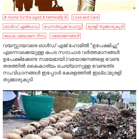
A Home for the aged & terminally ill
Love and Care
ഓൾഡ് ഏജ്ഹോം
ഫേ​സ്ബു​ക്ക് പോ​സ്റ്റ്
മുരളി തുമ്മാരുകുടി
ലോക വയോജന ദിനം
വയോജനങ്ങൾ
വയസ്സായവരെ ഓൾഡ് ഏജ് ഹോമിൽ “ഉപേക്ഷിച്ചു”
എന്നൊക്കെയുള്ള കപട സദാചാര വർത്തമാനങ്ങൾ
ഉപേക്ഷിക്കേണ്ട സമയമായി.|വയോജനങ്ങളെ വേണ്ട
തരത്തിൽ കൈകാര്യം ചെയ്യാനുള്ള വേണ്ടത്ര
സംവിധാനങ്ങൾ ഇപ്പോൾ കേരളത്തിൽ ഇല്ല.|മുരളി
തുമ്മാരുകുടി