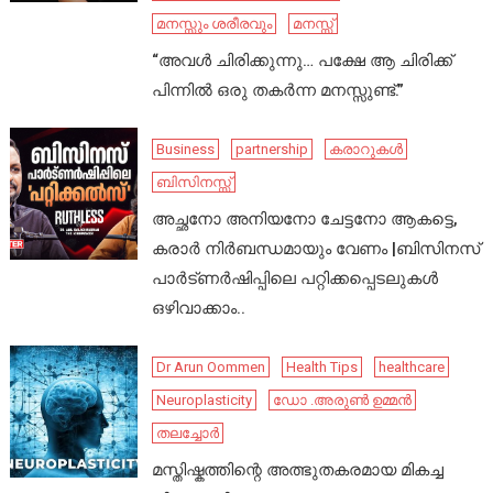
മനസ്സും ശരീരവും
മനസ്സ്
“അവൾ ചിരിക്കുന്നു… പക്ഷേ ആ ചിരിക്ക്
പിന്നിൽ ഒരു തകർന്ന മനസ്സുണ്ട്.”
Business
partnership
കരാറുകൾ
ബിസിനസ്സ്
അച്ഛനോ അനിയനോ ചേട്ടനോ ആകട്ടെ,
കരാർ നിർബന്ധമായും വേണം |ബിസിനസ്
പാർട്ണർഷിപ്പിലെ പറ്റിക്കപ്പെടലുകൾ
ഒഴിവാക്കാം..
Dr Arun Oommen
Health Tips
healthcare
Neuroplasticity
ഡോ .അരുൺ ഉമ്മൻ
തലച്ചോർ
മസ്തിഷ്കത്തിന്റെ അത്ഭുതകരമായ മികച്ച