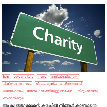
help
Love and Care
mercy
അഭ്യർത്ഥിക്കുന്നു.
ചികിത്സാ സഹായം
ജീവകാരുണ്യ പ്രവർത്തനങ്ങൾ
ധനസഹായം
ധനസഹായത്തിനുള്ള അപേക്ഷ
നിസ്സഹായത
സഹായിക്കുക
ആ കുഞ്ഞുമോന്റെ കരച്ചിൽ നിങ്ങൾ കാണാതെ