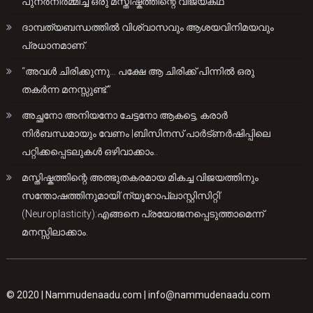
പുനർനിർമ്മിച്ച ഒരു മസ്തിഷ്കത്തിന്റെ വിജയകഥ
ദാമ്പത്യബന്ധത്തിൽ വിശ്വാസവും ആശയവിനിമയവും
പ്രധാനമാണ്.
“അവൾ ചിരിക്കുന്നു… പക്ഷേ ആ ചിരിക്ക് പിന്നിൽ ഒരു
തകർന്ന മനസ്സുണ്ട്.”
അച്ഛനോ അനിയനോ ചേട്ടനോ ആകട്ടെ, കരാർ
നിർബന്ധമായും വേണം |ബിസിനസ് പാർട്ണർഷിപ്പിലെ
പറ്റിക്കപ്പെടലുകൾ ഒഴിവാക്കാം..
മസ്തിഷ്കത്തിന്റെ അത്ഭുതകരമായ മികച്ച വിജയത്തിനും
സന്തോഷത്തിനുമായി’ന്യൂറോപ്ലാസ്റ്റിസിറ്റി’
(Neuroplasticity):എങ്ങനെ പ്രയോജനപ്പെടുത്താമെന്ന്
മനസ്സിലാക്കാം.
© 2020 |
Nammudenaadu.com
|
info@nammudenaadu.com