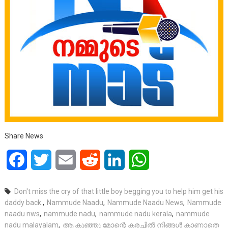
Share News
Facebook
Twitter
Email
Reddit
LinkedIn
WhatsApp
Don't miss the cry of that little boy begging you to help him get his
daddy back.
,
Nammude Naadu
,
Nammude Naadu News
,
Nammude
naadu nws
,
nammude nadu
,
nammude nadu kerala
,
nammude
nadu malayalam
,
ആ കുഞ്ഞു മോന്റെ കരച്ചിൽ നിങ്ങൾ കാണാതെ