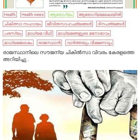
Health
Health news
ആരോഗ്യം
ആരോഗ്യമേഖലയിൽ
ചികിത്സാ സഹായം
ജീവിതസാഹചര്യങ്ങൾ
ദിനപത്രങ്ങൾ
പരസ്യം
മാധ്യമ വീഥി
മാധ്യമങ്ങളുടെ മനോഭാവം
മാധ്യമലോകം
രാജസ്ഥാൻ
വാർത്തയും വീക്ഷണവും
രാജസ്ഥാനിലെ സൗജന്യ ചികിൽസാ വിവരം കേരളത്തെ
അറിയിച്ചു .