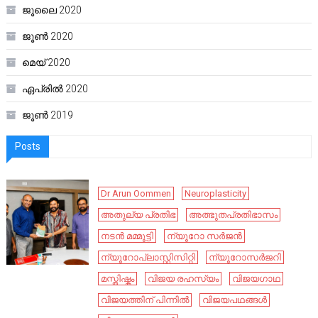
ജൂലൈ 2020
ജൂൺ 2020
മെയ്‌ 2020
ഏപ്രിൽ 2020
ജൂൺ 2019
Posts
Dr Arun Oommen
Neuroplasticity
അതുല്യ പ്രതിഭ
അത്ഭുതപ്രതിഭാസം
നടൻ മമ്മൂട്ടി
ന്യൂറോ സർജൻ
ന്യൂറോപ്ലാസ്റ്റിസിറ്റി
ന്യൂറോസർജറി
മസ്തിഷ്കം
വിജയ രഹസ്യം
വിജയഗാഥ
വിജയത്തിന് പിന്നിൽ
വിജയപഥങ്ങൾ