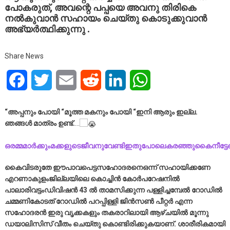
പോകരുത്, അവന്റെ പപ്പയെ അവനു തിരികെ
നൽകുവാൻ സഹായം ചെയ്തു കൊടുക്കുവാൻ
അഭ്യർത്ഥിക്കുന്നു .
Share News
Facebook
Twitter
Email
Reddit
LinkedIn
WhatsApp
“അപ്പനും പോയി “മൂത്ത മകനും പോയി “ഇനി ആരും ഇല്ല.
ഞങ്ങൾ മാത്രം ഉണ്ട്.
…
ഒരമ്മമാർക്കുംമക്കളുടെജീവനുവേണ്ടിഇതുപോലെകരഞ്ഞുകൈനീട്ട
കൈവിടരുതേ ഈപാവപെട്ടസഹോദരനെഒന്ന് സഹായിക്കണേ
എറണാകുളംജില്ലയിലെ കൊച്ചിൻ കോർപറേഷനിൽ
പാലാരിവട്ടംഡിവിഷൻ 43 ൽ താമസിക്കുന്ന പള്ളിച്ചമ്പേൽ റോഡിൽ
ചമ്മണികോടത് റോഡിൽ പറപ്പിള്ളി ജിൻസൺ പീറ്റർ എന്ന
സഹോദരൻ ഇരു വൃക്കകളും തകരാറിലായി ആഴ്ചയിൽ മൂന്നു
ഡയാലിസിസ് വീതം ചെയ്തു കൊണ്ടിരിക്കുകയാണ്. ശാരീരികമായി