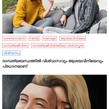
communication
Family
marriage
ആശയവിനിമയം
ദാമ്പത്യജീവിതം
ദാമ്പത്യജീവിതത്തിലെ വിശ്വസ്തത
വിശ്വാസം
ദാമ്പത്യബന്ധത്തിൽ വിശ്വാസവും ആശയവിനിമയവും
പ്രധാനമാണ്.