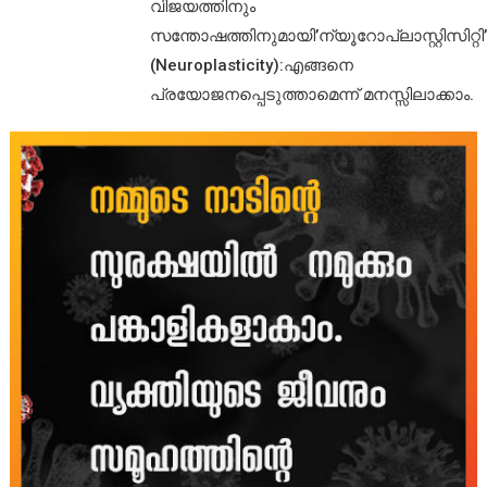
വിജയത്തിനും
സന്തോഷത്തിനുമായി’ന്യൂറോപ്ലാസ്റ്റിസിറ്റി’
(Neuroplasticity):എങ്ങനെ
പ്രയോജനപ്പെടുത്താമെന്ന് മനസ്സിലാക്കാം.