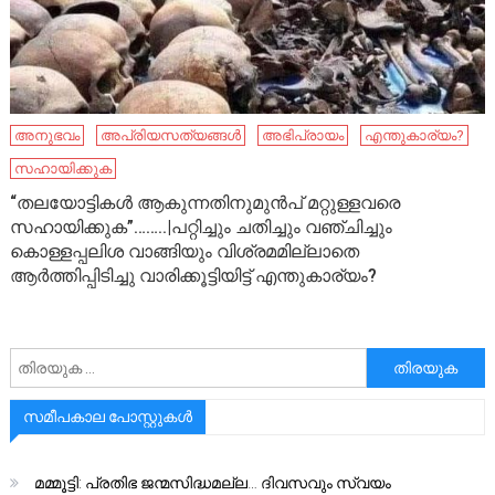
അനുഭവം
അപ്രിയസത്യങ്ങൾ
അഭിപ്രായം
എന്തുകാര്യം?
സഹായിക്കുക
“തലയോട്ടികൾ ആകുന്നതിനുമുൻപ്‌ മറ്റുള്ളവരെ
സഹായിക്കുക”……..|പറ്റിച്ചും ചതിച്ചും വഞ്ചിച്ചും
കൊള്ളപ്പലിശ വാങ്ങിയും വിശ്രമമില്ലാതെ
ആർത്തിപ്പിടിച്ചു വാരിക്കൂട്ടിയിട്ട് എന്തുകാര്യം?
അനേഷിക്കുക
സമീപകാല പോസ്റ്റുകൾ
മമ്മൂട്ടി: പ്രതിഭ ജന്മസിദ്ധമല്ല… ദിവസവും സ്വയം