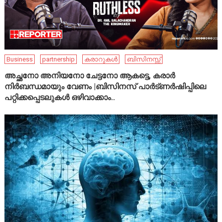
Business
partnership
കരാറുകൾ
ബിസിനസ്സ്
അച്ഛനോ അനിയനോ ചേട്ടനോ ആകട്ടെ, കരാർ
നിർബന്ധമായും വേണം |ബിസിനസ് പാർട്ണർഷിപ്പിലെ
പറ്റിക്കപ്പെടലുകൾ ഒഴിവാക്കാം..