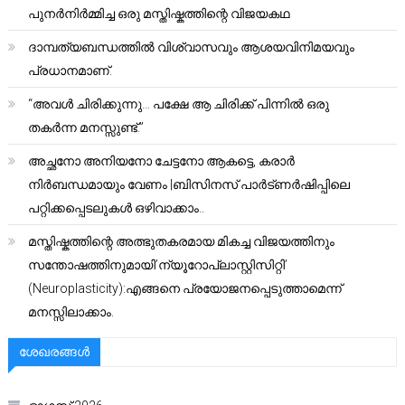
പുനർനിർമ്മിച്ച ഒരു മസ്തിഷ്കത്തിന്റെ വിജയകഥ
ദാമ്പത്യബന്ധത്തിൽ വിശ്വാസവും ആശയവിനിമയവും
പ്രധാനമാണ്.
“അവൾ ചിരിക്കുന്നു… പക്ഷേ ആ ചിരിക്ക് പിന്നിൽ ഒരു
തകർന്ന മനസ്സുണ്ട്.”
അച്ഛനോ അനിയനോ ചേട്ടനോ ആകട്ടെ, കരാർ
നിർബന്ധമായും വേണം |ബിസിനസ് പാർട്ണർഷിപ്പിലെ
പറ്റിക്കപ്പെടലുകൾ ഒഴിവാക്കാം..
മസ്തിഷ്കത്തിന്റെ അത്ഭുതകരമായ മികച്ച വിജയത്തിനും
സന്തോഷത്തിനുമായി’ന്യൂറോപ്ലാസ്റ്റിസിറ്റി’
(Neuroplasticity):എങ്ങനെ പ്രയോജനപ്പെടുത്താമെന്ന്
മനസ്സിലാക്കാം.
ശേഖരങ്ങൾ