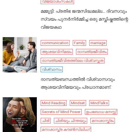
വിജയാശംസകൾ
മമ്മൂട്ടി: പ്രതിഭ ജന്മസിദ്ധമല്ല… ദിവസവും
സ്വയം പുനർനിർമ്മിച്ച ഒരു മസ്തിഷ്കത്തിന്റെ
വിജയകഥ
communication
Family
marriage
ആശയവിനിമയം
ദാമ്പത്യജീവിതം
ദാമ്പത്യജീവിതത്തിലെ വിശ്വസ്തത
വിശ്വാസം
ദാമ്പത്യബന്ധത്തിൽ വിശ്വാസവും
ആശയവിനിമയവും പ്രധാനമാണ്.
Mind Reading
Mindset
MindTalks
Secrets of Mind Power
ഉപബോധ മനസ്സ്
ചിരി
ചിരിയും ചിന്തയും
മനഃശാസ്ത്രം
മനഃശാസ്ത്ര കൗൺസിലിംഗ്