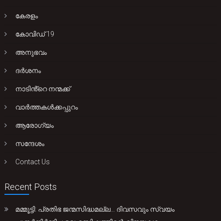
കേരളം
കോവിഡ് 19
അനുഭവം
ദർശനം
നാടിൻ്റെ നന്മക്ക്
വാർത്തകൾക്കപ്പുറം
ആരോഗ്യം
സന്ദേശം
Contact Us
Recent Posts
മമ്മൂട്ടി: പ്രതിഭ ജന്മസിദ്ധമല്ല… ദിവസവും സ്വയം