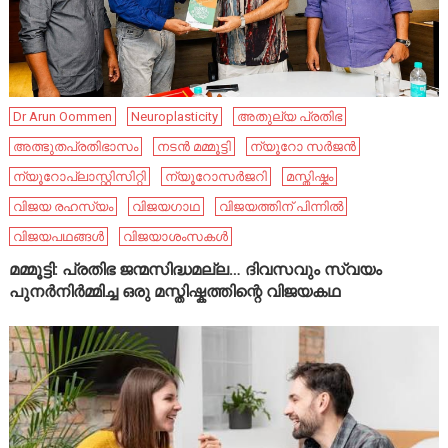
Dr Arun Oommen
Neuroplasticity
അതുല്യ പ്രതിഭ
അത്ഭുതപ്രതിഭാസം
നടൻ മമ്മൂട്ടി
ന്യൂറോ സർജൻ
ന്യൂറോപ്ലാസ്റ്റിസിറ്റി
ന്യൂറോസർജറി
മസ്തിഷ്കം
വിജയ രഹസ്യം
വിജയഗാഥ
വിജയത്തിന് പിന്നിൽ
വിജയപഥങ്ങൾ
വിജയാശംസകൾ
മമ്മൂട്ടി: പ്രതിഭ ജന്മസിദ്ധമല്ല… ദിവസവും സ്വയം
പുനർനിർമ്മിച്ച ഒരു മസ്തിഷ്കത്തിന്റെ വിജയകഥ