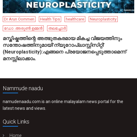
Dr Arun Oommen
Health Tips
healthcare
Neuroplasticity
ഡോ .അരുൺ ഉമ്മൻ
തലച്ചോർ
മസ്തിഷ്കത്തിന്റെ അത്ഭുതകരമായ മികച്ച വിജയത്തിനും
സന്തോഷത്തിനുമായി’ന്യൂറോപ്ലാസ്റ്റിസിറ്റി’
(Neuroplasticity):എങ്ങനെ പ്രയോജനപ്പെടുത്താമെന്ന്
മനസ്സിലാക്കാം.
Nammude naadu
namudenaadu.com is an online malayalam news portal for the
latest news and views.
Quick Links
Home