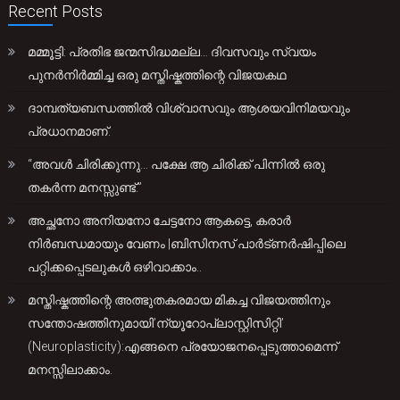
Recent Posts
മമ്മൂട്ടി: പ്രതിഭ ജന്മസിദ്ധമല്ല… ദിവസവും സ്വയം
പുനർനിർമ്മിച്ച ഒരു മസ്തിഷ്കത്തിന്റെ വിജയകഥ
ദാമ്പത്യബന്ധത്തിൽ വിശ്വാസവും ആശയവിനിമയവും
പ്രധാനമാണ്.
“അവൾ ചിരിക്കുന്നു… പക്ഷേ ആ ചിരിക്ക് പിന്നിൽ ഒരു
തകർന്ന മനസ്സുണ്ട്.”
അച്ഛനോ അനിയനോ ചേട്ടനോ ആകട്ടെ, കരാർ
നിർബന്ധമായും വേണം |ബിസിനസ് പാർട്ണർഷിപ്പിലെ
പറ്റിക്കപ്പെടലുകൾ ഒഴിവാക്കാം..
മസ്തിഷ്കത്തിന്റെ അത്ഭുതകരമായ മികച്ച വിജയത്തിനും
സന്തോഷത്തിനുമായി’ന്യൂറോപ്ലാസ്റ്റിസിറ്റി’
(Neuroplasticity):എങ്ങനെ പ്രയോജനപ്പെടുത്താമെന്ന്
മനസ്സിലാക്കാം.