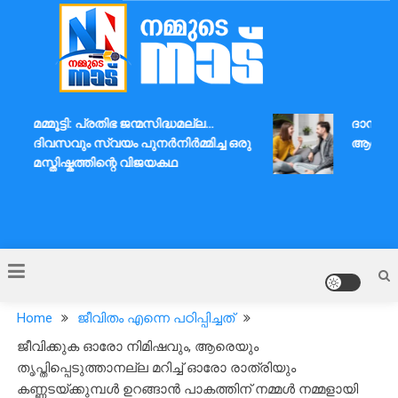
Skip
to
content
Nammude Naadu
മമ്മൂട്ടി: പ്രതിഭ ജന്മസിദ്ധമല്ല…
ദാമ്പത്യ
ദിവസവും സ്വയം പുനർനിർമ്മിച്ച ഒരു
ആശയവിനി
മസ്തിഷ്കത്തിന്റെ വിജയകഥ
Home
ജീവിതം എന്നെ പഠിപ്പിച്ചത്
ജീവിക്കുക ഓരോ നിമിഷവും, ആരെയും
തൃപ്തിപ്പെടുത്താനല്ല മറിച്ച് ഓരോ രാത്രിയും
കണ്ണടയ്ക്കുമ്പൾ ഉറങ്ങാൻ പാകത്തിന് നമ്മൾ നമ്മളായി