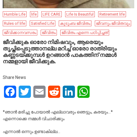
Humble Life
life
LIFE CARE
Life Is Beautiful
Retirement life
Rules of life
Satisfied Life
കുടുംബ ജീവിതം
ജീവനും ജീവിതവും
ജീവിക്കാനവസരം
ജീവിതം
ജീവിതം എന്നെ പഠിപ്പിച്ചത്
ജീവിക്കുക ഓരോ നിമിഷവും, ആരെയും
തൃപ്തിപ്പെടുത്താനല്ല മറിച്ച് ഓരോ രാത്രിയും
കണ്ണടയ്ക്കുമ്പൾ ഉറങ്ങാൻ പാകത്തിന് നമ്മൾ
നമ്മളായി ജീവിക്കുക.
Share News
Facebook
Twitter
Email
Reddit
LinkedIn
WhatsApp
*ഞാൻ മരിച്ചു പോയാൽ എല്ലാവരും ഞെട്ടും, കരയും…*
എന്നൊക്കെ നമ്മൾ വിചാരിക്കും
എന്നാൽ ഒന്നും ഉണ്ടാകില്ല…