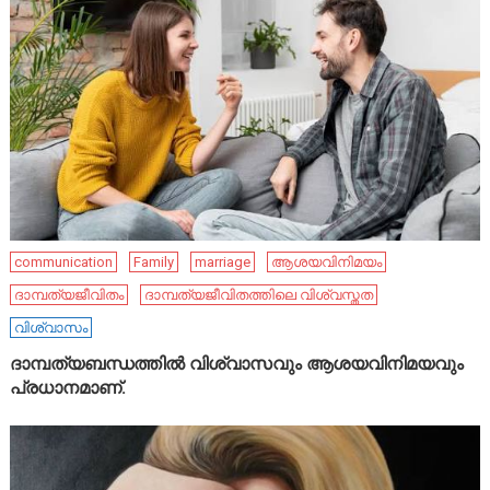
communication
Family
marriage
ആശയവിനിമയം
ദാമ്പത്യജീവിതം
ദാമ്പത്യജീവിതത്തിലെ വിശ്വസ്തത
വിശ്വാസം
ദാമ്പത്യബന്ധത്തിൽ വിശ്വാസവും ആശയവിനിമയവും
പ്രധാനമാണ്.