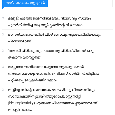
സമീപകാല പോസ്റ്റുകൾ
മമ്മൂട്ടി: പ്രതിഭ ജന്മസിദ്ധമല്ല… ദിവസവും സ്വയം
പുനർനിർമ്മിച്ച ഒരു മസ്തിഷ്കത്തിന്റെ വിജയകഥ
ദാമ്പത്യബന്ധത്തിൽ വിശ്വാസവും ആശയവിനിമയവും
പ്രധാനമാണ്.
“അവൾ ചിരിക്കുന്നു… പക്ഷേ ആ ചിരിക്ക് പിന്നിൽ ഒരു
തകർന്ന മനസ്സുണ്ട്.”
അച്ഛനോ അനിയനോ ചേട്ടനോ ആകട്ടെ, കരാർ
നിർബന്ധമായും വേണം |ബിസിനസ് പാർട്ണർഷിപ്പിലെ
പറ്റിക്കപ്പെടലുകൾ ഒഴിവാക്കാം..
മസ്തിഷ്കത്തിന്റെ അത്ഭുതകരമായ മികച്ച വിജയത്തിനും
സന്തോഷത്തിനുമായി’ന്യൂറോപ്ലാസ്റ്റിസിറ്റി’
(Neuroplasticity):എങ്ങനെ പ്രയോജനപ്പെടുത്താമെന്ന്
മനസ്സിലാക്കാം.