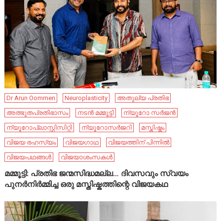
Dr Arun Oommen
Neuroplasticity
അതുല്യ പ്രതിഭ
അത്ഭുതപ്രതിഭാസം
നടൻ മമ്മൂട്ടി
ന്യൂറോ സർജൻ
ന്യൂറോപ്ലാസ്റ്റിസിറ്റി
ന്യൂറോസർജറി
മസ്തിഷ്കം
വിജയ രഹസ്യം
വിജയഗാഥ
വിജയത്തിന് പിന്നിൽ
വിജയപഥങ്ങൾ
വിജയാശംസകൾ
മമ്മൂട്ടി: പ്രതിഭ ജന്മസിദ്ധമല്ല… ദിവസവും സ്വയം
പുനർനിർമ്മിച്ച ഒരു മസ്തിഷ്കത്തിന്റെ വിജയകഥ