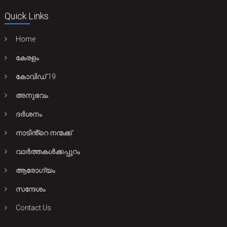
Quick Links
Home
കേരളം
കോവിഡ് 19
അനുഭവം
ദർശനം
നാടിൻ്റെ നന്മക്ക്
വാർത്തകൾക്കപ്പുറം
ആരോഗ്യം
സന്ദേശം
Contact Us