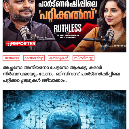
Business
partnership
കരാറുകൾ
ബിസിനസ്സ്
അച്ഛനോ അനിയനോ ചേട്ടനോ ആകട്ടെ, കരാർ
നിർബന്ധമായും വേണം |ബിസിനസ് പാർട്ണർഷിപ്പിലെ
പറ്റിക്കപ്പെടലുകൾ ഒഴിവാക്കാം..