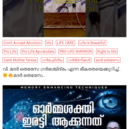
Don't Accept Abortion
life
LIFE CARE
Life Is Beautiful
Pro Life
Pro Life Apostolate
PRO-LIFE WARRIOR
Right to life
Saint Mother Teresa
ഗർഭഛിദ്രം
ഗർഭിണികൾ
മദർ തെരേസ
വി. മദർ തെരേസ ഗർഭശ്ചിദ്രം എന്ന ഭീകരതയെക്കുറിച്ച്..
മദർ തെരേസ..