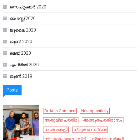
സെപ്റ്റംബർ 2020
ഓഗസ്റ്റ്‌ 2020
ജൂലൈ 2020
ജൂൺ 2020
മെയ്‌ 2020
ഏപ്രിൽ 2020
ജൂൺ 2019
Posts
Dr Arun Oommen
Neuroplasticity
അതുല്യ പ്രതിഭ
അത്ഭുതപ്രതിഭാസം
നടൻ മമ്മൂട്ടി
ന്യൂറോ സർജൻ
ന്യൂറോപ്ലാസ്റ്റിസിറ്റി
ന്യൂറോസർജറി