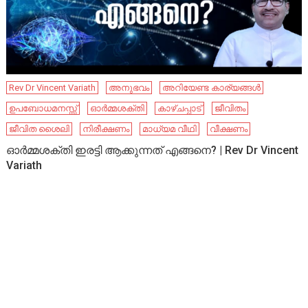
Rev Dr Vincent Variath
അനുഭവം
അറിയേണ്ട കാര്യങ്ങൾ
ഉപബോധമനസ്സ്
ഓർമ്മശക്തി
കാഴ്ചപ്പാട്
ജീവിതം
ജീവിത ശൈലി
നിരീക്ഷണം
മാധ്യമ വീഥി
വീക്ഷണം
ഓർമ്മശക്തി ഇരട്ടി ആക്കുന്നത് എങ്ങനെ? | Rev Dr Vincent
Variath