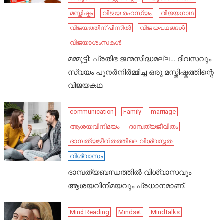
മസ്തിഷ്കം
വിജയ രഹസ്യം
വിജയഗാഥ
വിജയത്തിന് പിന്നിൽ
വിജയപഥങ്ങൾ
വിജയാശംസകൾ
മമ്മൂട്ടി: പ്രതിഭ ജന്മസിദ്ധമല്ല… ദിവസവും
സ്വയം പുനർനിർമ്മിച്ച ഒരു മസ്തിഷ്കത്തിന്റെ
വിജയകഥ
communication
Family
marriage
ആശയവിനിമയം
ദാമ്പത്യജീവിതം
ദാമ്പത്യജീവിതത്തിലെ വിശ്വസ്തത
വിശ്വാസം
ദാമ്പത്യബന്ധത്തിൽ വിശ്വാസവും
ആശയവിനിമയവും പ്രധാനമാണ്.
Mind Reading
Mindset
MindTalks