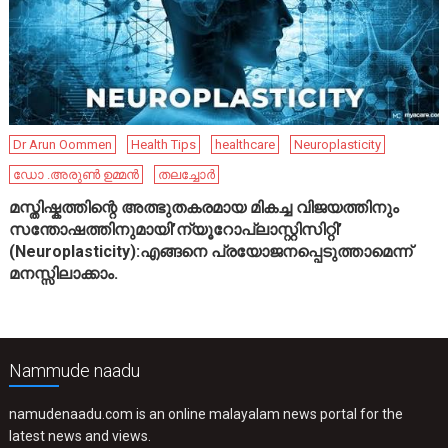
Dr Arun Oommen
Health Tips
healthcare
Neuroplasticity
ഡോ .അരുൺ ഉമ്മൻ
തലച്ചോർ
മസ്തിഷ്കത്തിന്റെ അത്ഭുതകരമായ മികച്ച വിജയത്തിനും
സന്തോഷത്തിനുമായി’ന്യൂറോപ്ലാസ്റ്റിസിറ്റി’
(Neuroplasticity):എങ്ങനെ പ്രയോജനപ്പെടുത്താമെന്ന്
മനസ്സിലാക്കാം.
Nammude naadu
namudenaadu.com is an online malayalam news portal for the
latest news and views.