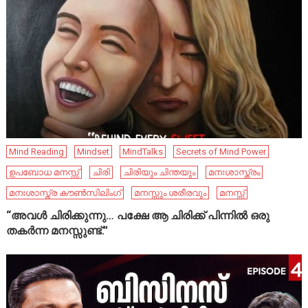
Mind Reading
Mindset
MindTalks
Secrets of Mind Power
ഉപബോധ മനസ്സ്
ചിരി
ചിരിയും ചിന്തയും
മനഃശാസ്ത്രം
മനഃശാസ്ത്ര കൗൺസിലിംഗ്
മനസ്സും ശരീരവും
മനസ്സ്
“അവൾ ചിരിക്കുന്നു… പക്ഷേ ആ ചിരിക്ക് പിന്നിൽ ഒരു
തകർന്ന മനസ്സുണ്ട്.”