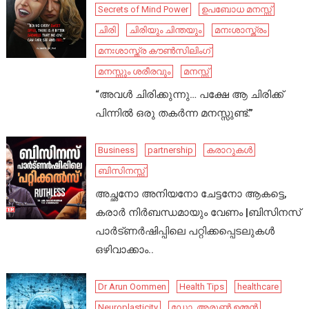
Secrets of Mind Power
ഉപബോധ മനസ്സ്
ചിരി
ചിരിയും ചിന്തയും
മനഃശാസ്ത്രം
മനഃശാസ്ത്ര കൗൺസിലിംഗ്
മനസ്സും ശരീരവും
മനസ്സ്
“അവൾ ചിരിക്കുന്നു… പക്ഷേ ആ ചിരിക്ക്
പിന്നിൽ ഒരു തകർന്ന മനസ്സുണ്ട്.”
Business
partnership
കരാറുകൾ
ബിസിനസ്സ്
അച്ഛനോ അനിയനോ ചേട്ടനോ ആകട്ടെ,
കരാർ നിർബന്ധമായും വേണം |ബിസിനസ്
പാർട്ണർഷിപ്പിലെ പറ്റിക്കപ്പെടലുകൾ
ഒഴിവാക്കാം..
Dr Arun Oommen
Health Tips
healthcare
Neuroplasticity
ഡോ .അരുൺ ഉമ്മൻ