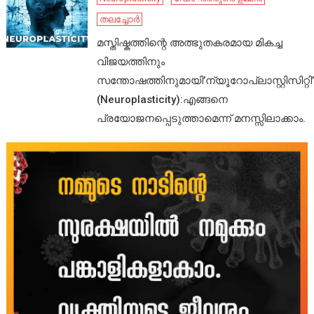
തലച്ചോർ
മസ്തിഷ്കത്തിന്റെ അത്ഭുതകരമായ മികച്ച
വിജയത്തിനും
സന്തോഷത്തിനുമായി’ന്യൂറോപ്ലാസ്റ്റിസിറ്റി’
(Neuroplasticity):എങ്ങനെ
പ്രയോജനപ്പെടുത്താമെന്ന് മനസ്സിലാക്കാം.