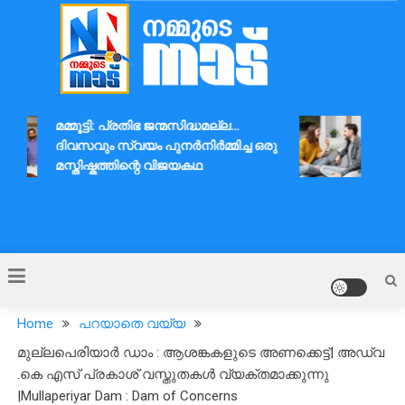
Skip
to
content
Nammude Naadu
മമ്മൂട്ടി: പ്രതിഭ ജന്മസിദ്ധമല്ല…
ദാമ്പ
ദിവസവും സ്വയം പുനർനിർമ്മിച്ച ഒരു
ആശയവ
മസ്തിഷ്കത്തിന്റെ വിജയകഥ
Home
പറയാതെ വയ്യ
മുല്ലപെരിയാർ ഡാം : ആശങ്കകളുടെ അണക്കെട്ട്| അഡ്വ
.കെ എസ് പ്രകാശ് വസ്തുതകൾ വ്യക്തമാക്കുന്നു
|Mullaperiyar Dam : Dam of Concerns