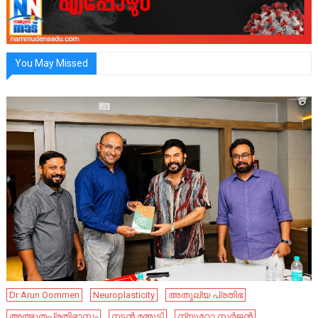
You May Missed
Dr Arun Oommen
Neuroplasticity
അതുല്യ പ്രതിഭ
അത്ഭുതപ്രതിഭാസം
നടൻ മമ്മൂട്ടി
ന്യൂറോ സർജൻ