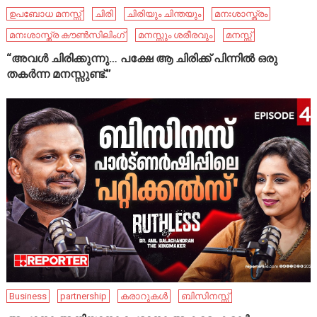
ഉപബോധ മനസ്സ്
ചിരി
ചിരിയും ചിന്തയും
മനഃശാസ്ത്രം
മനഃശാസ്ത്ര കൗൺസിലിംഗ്
മനസ്സും ശരീരവും
മനസ്സ്
“അവൾ ചിരിക്കുന്നു… പക്ഷേ ആ ചിരിക്ക് പിന്നിൽ ഒരു
തകർന്ന മനസ്സുണ്ട്.”
Business
partnership
കരാറുകൾ
ബിസിനസ്സ്