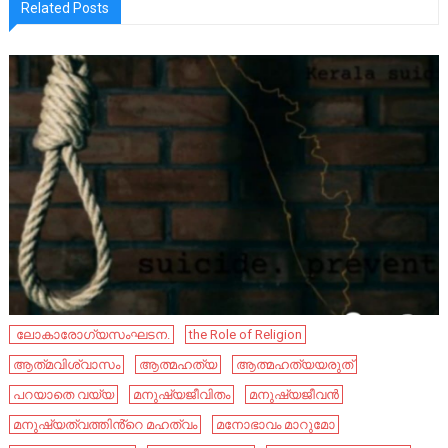
Related Posts
‌ ലോകാരോഗ്യസംഘടന.
the Role of Religion
ആത്‍മവിശ്വാസം
ആത്മഹത്യ
ആത്മഹത്യയരുത്
പറയാതെ വയ്യ
മനുഷ്യജീവിതം
മനുഷ്യജീവൻ
മനുഷ്യത്വത്തിൻ്റെ മഹത്വം
മനോഭാവം മാറുമോ