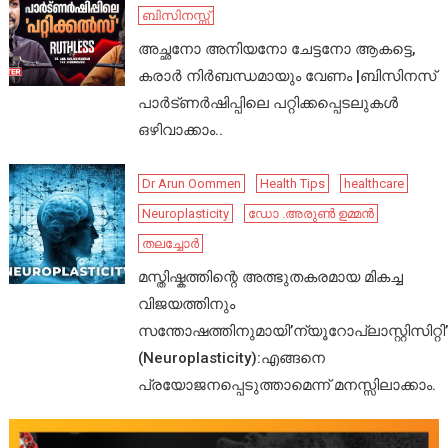
ബിസിനസ്സ്
അച്ഛനോ അനിയനോ ചേട്ടനോ ആകട്ടെ,
കരാർ നിർബന്ധമായും വേണം |ബിസിനസ്
പാർട്ണർഷിപ്പിലെ പറ്റിക്കപ്പെടലുകൾ
ഒഴിവാക്കാം..
Dr Arun Oommen
Health Tips
healthcare
Neuroplasticity
ഡോ .അരുൺ ഉമ്മൻ
തലച്ചോർ
മസ്തിഷ്കത്തിന്റെ അത്ഭുതകരമായ മികച്ച
വിജയത്തിനും
സന്തോഷത്തിനുമായി’ന്യൂറോപ്ലാസ്റ്റിസിറ്റി’
(Neuroplasticity):എങ്ങനെ
പ്രയോജനപ്പെടുത്താമെന്ന് മനസ്സിലാക്കാം.