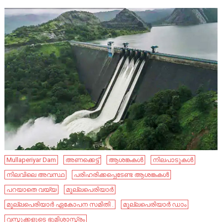
Mullaperiyar Dam
അണക്കെട്ട്
ആശങ്കകൾ
നിലപാടുകൾ
നിലവിലെ അവസ്ഥ
പരിഹരിക്കപ്പെടേണ്ട ആശങ്കകൾ
പറയാതെ വയ്യ
മുല്ലപെരിയാർ
മുല്ലപെരിയാർ ഏകോപന സമിതി .
മുല്ലപെരിയാർ ഡാം
വസ്തുക്കളുടെ ഭൂമിശാസ്ത്രം