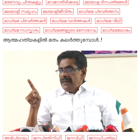
മരണവും ചിന്തകളും
മറക്കാതിരിക്കട്ടെ
മലയാള ദിനപത്രങ്ങൾ
മലയാളി സമൂഹം
മലയാളിജീവിതം
മാധ്യമ പ്രവര്‍ത്തനം
മാധ്യമ പ്രവർത്തകർ
മാധ്യമ വാർത്തകൾ
മാധ്യമ വീഥി
മാധ്യമ സംസ്കാരം
മാധ്യമങ്ങളുടെ മനോഭാവം
മാധ്യമലോകം
ആത്മഹത്യകളിൽ മതം കലർത്തുമ്പോൾ..!
അഭിപ്രായം
ജനപ്രതിനിധി
ജനവിധി
ജനാധിപത്യം