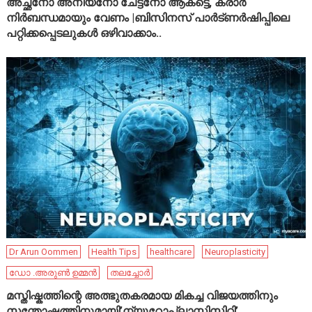
അച്ഛനോ അനിയനോ ചേട്ടനോ ആകട്ടെ, കരാർ
നിർബന്ധമായും വേണം |ബിസിനസ് പാർട്ണർഷിപ്പിലെ
പറ്റിക്കപ്പെടലുകൾ ഒഴിവാക്കാം..
Dr Arun Oommen
Health Tips
healthcare
Neuroplasticity
ഡോ .അരുൺ ഉമ്മൻ
തലച്ചോർ
മസ്തിഷ്കത്തിന്റെ അത്ഭുതകരമായ മികച്ച വിജയത്തിനും
സന്തോഷത്തിനുമായി’ന്യൂറോപ്ലാസ്റ്റിസിറ്റി’