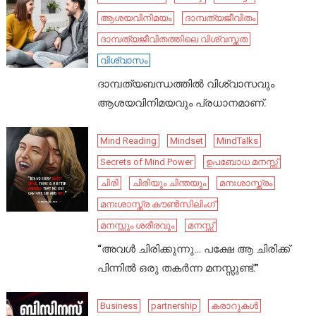
ആശയവിനിമയം
ദാമ്പത്യജീവിതം
ദാമ്പത്യജീവിതത്തിലെ വിശ്വസ്തത
വിശ്വാസം
ദാമ്പത്യബന്ധത്തിൽ വിശ്വാസവും
ആശയവിനിമയവും പ്രധാനമാണ്.
Mind Reading
Mindset
MindTalks
Secrets of Mind Power
ഉപബോധ മനസ്സ്
ചിരി
ചിരിയും ചിന്തയും
മനഃശാസ്ത്രം
മനഃശാസ്ത്ര കൗൺസിലിംഗ്
മനസ്സും ശരീരവും
മനസ്സ്
“അവൾ ചിരിക്കുന്നു… പക്ഷേ ആ ചിരിക്ക്
പിന്നിൽ ഒരു തകർന്ന മനസ്സുണ്ട്.”
Business
partnership
കരാറുകൾ