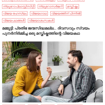
ന്യൂറോപ്ലാസ്റ്റിസിറ്റി
ന്യൂറോസർജറി
മസ്തിഷ്കം
വിജയ രഹസ്യം
വിജയഗാഥ
വിജയത്തിന് പിന്നിൽ
വിജയപഥങ്ങൾ
വിജയാശംസകൾ
മമ്മൂട്ടി: പ്രതിഭ ജന്മസിദ്ധമല്ല… ദിവസവും സ്വയം
പുനർനിർമ്മിച്ച ഒരു മസ്തിഷ്കത്തിന്റെ വിജയകഥ