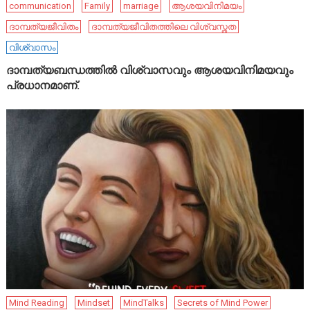
communication
Family
marriage
ആശയവിനിമയം
ദാമ്പത്യജീവിതം
ദാമ്പത്യജീവിതത്തിലെ വിശ്വസ്തത
വിശ്വാസം
ദാമ്പത്യബന്ധത്തിൽ വിശ്വാസവും ആശയവിനിമയവും
പ്രധാനമാണ്.
Mind Reading
Mindset
MindTalks
Secrets of Mind Power