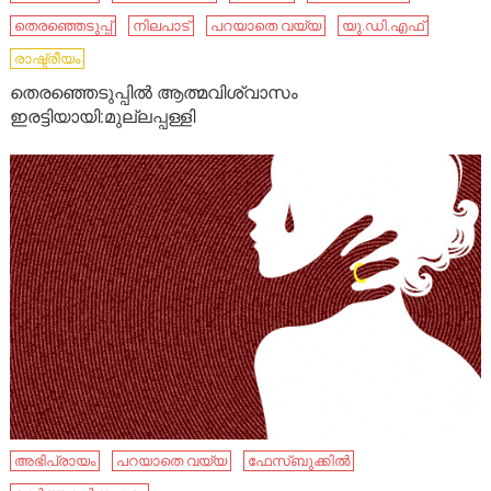
തെരഞ്ഞെടുപ്പ്
നിലപാട്
പറയാതെ വയ്യ
യു.ഡി.എഫ്
രാഷ്ട്രീയം
തെരഞ്ഞെടുപ്പില്‍ ആത്മവിശ്വാസം
ഇരട്ടിയായി:മുല്ലപ്പള്ളി
അഭിപ്രായം
പറയാതെ വയ്യ
ഫേസ്ബുക്കിൽ