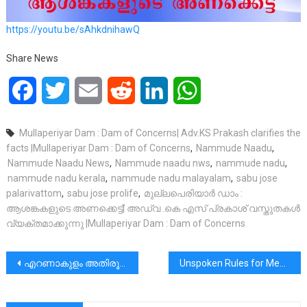
https://youtu.be/sAhkdnihawQ
Share News
Facebook
Twitter
Email
Reddit
LinkedIn
WhatsApp
Mullaperiyar Dam : Dam of Concerns| Adv.KS Prakash clarifies the
facts |Mullaperiyar Dam : Dam of Concerns
,
Nammude Naadu
,
Nammude Naadu News
,
Nammude naadu nws
,
nammude nadu
,
nammude nadu kerala
,
nammude nadu malayalam
,
sabu jose
palarivattom
,
sabu jose prolife
,
മുല്ലപെരിയാർ ഡാം :
ആശങ്കകളുടെ അണക്കെട്ട്| അഡ്വ .കെ എസ് പ്രകാശ് വസ്തുതകൾ
വ്യക്തമാക്കുന്നു |Mullaperiyar Dam : Dam of Concerns
പോസ്റ്റുകളിലൂടെ
എറണാകുളം അതിരൂപതയിലെ വൈദികരുംവിശ്വാസികളും ശ്രദ്ധിക്കുവാൻ |മാർ ബോസ്കോ പുത്തുരിന്റെ നിർദേശങ്ങൾ.
Unspoken Rules for Men: