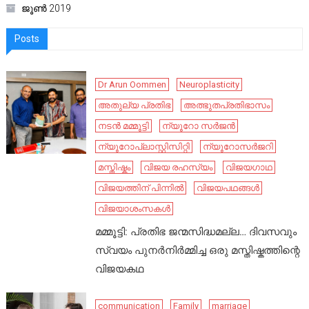
ജൂൺ 2019
Posts
Dr Arun Oommen
Neuroplasticity
അതുല്യ പ്രതിഭ
അത്ഭുതപ്രതിഭാസം
നടൻ മമ്മൂട്ടി
ന്യൂറോ സർജൻ
ന്യൂറോപ്ലാസ്റ്റിസിറ്റി
ന്യൂറോസർജറി
മസ്തിഷ്കം
വിജയ രഹസ്യം
വിജയഗാഥ
വിജയത്തിന് പിന്നിൽ
വിജയപഥങ്ങൾ
വിജയാശംസകൾ
മമ്മൂട്ടി: പ്രതിഭ ജന്മസിദ്ധമല്ല… ദിവസവും
സ്വയം പുനർനിർമ്മിച്ച ഒരു മസ്തിഷ്കത്തിന്റെ
വിജയകഥ
communication
Family
marriage