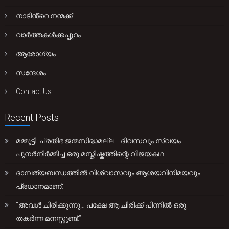
നാടിൻ്റെ നന്മക്ക്
വാർത്തകൾക്കപ്പുറം
ആരോഗ്യം
സന്ദേശം
Contact Us
Recent Posts
മമ്മൂട്ടി: പ്രതിഭ ജന്മസിദ്ധമല്ല… ദിവസവും സ്വയം
പുനർനിർമ്മിച്ച ഒരു മസ്തിഷ്കത്തിന്റെ വിജയകഥ
ദാമ്പത്യബന്ധത്തിൽ വിശ്വാസവും ആശയവിനിമയവും
പ്രധാനമാണ്.
“അവൾ ചിരിക്കുന്നു… പക്ഷേ ആ ചിരിക്ക് പിന്നിൽ ഒരു
തകർന്ന മനസ്സുണ്ട്.”