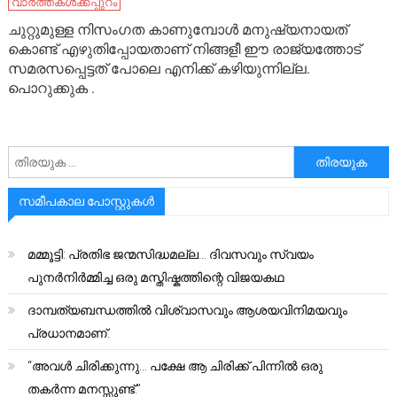
വാർത്തകൾക്കപ്പുറം
ചുറ്റുമുള്ള നിസംഗത കാണുമ്പോൾ മനുഷ്യനായത്
കൊണ്ട് എഴുതിപ്പോയതാണ് നിങ്ങളീ ഈ രാജ്യത്തോട്
സമരസപ്പെട്ടത് പോലെ എനിക്ക് കഴിയുന്നില്ല.
പൊറുക്കുക .
അനേഷിക്കുക
സമീപകാല പോസ്റ്റുകൾ
മമ്മൂട്ടി: പ്രതിഭ ജന്മസിദ്ധമല്ല… ദിവസവും സ്വയം
പുനർനിർമ്മിച്ച ഒരു മസ്തിഷ്കത്തിന്റെ വിജയകഥ
ദാമ്പത്യബന്ധത്തിൽ വിശ്വാസവും ആശയവിനിമയവും
പ്രധാനമാണ്.
“അവൾ ചിരിക്കുന്നു… പക്ഷേ ആ ചിരിക്ക് പിന്നിൽ ഒരു
തകർന്ന മനസ്സുണ്ട്.”