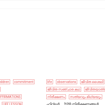
hildren
commitment
life
observations
ജീവിത ശൈലി
ജീവിത സഞ്ചാര കഥ
ജീവിതയാത്
AFFIRMATIONS
നിരീക്ഷണം
സത്യവും മിഥ്യയും
ഹിറ്റ്ലർ…..?|20 നിരീക്ഷണങ്ങൾ
LIFE LESSON