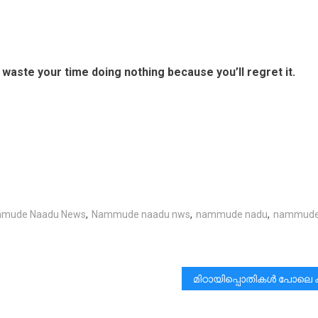
 waste your time doing nothing because you’ll regret it.
mude Naadu News
,
Nammude naadu nws
,
nammude nadu
,
nammud