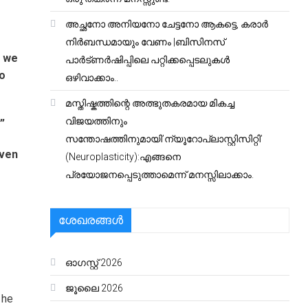
അച്ഛനോ അനിയനോ ചേട്ടനോ ആകട്ടെ, കരാർ
നിർബന്ധമായും വേണം |ബിസിനസ്
t we
പാർട്ണർഷിപ്പിലെ പറ്റിക്കപ്പെടലുകൾ
to
ഒഴിവാക്കാം..
മസ്തിഷ്കത്തിന്റെ അത്ഭുതകരമായ മികച്ച
വിജയത്തിനും
”
സന്തോഷത്തിനുമായി’ന്യൂറോപ്ലാസ്റ്റിസിറ്റി’
even
(Neuroplasticity):എങ്ങനെ
പ്രയോജനപ്പെടുത്താമെന്ന് മനസ്സിലാക്കാം.
ശേഖരങ്ങൾ
ഓഗസ്റ്റ്‌ 2026
ജൂലൈ 2026
 he