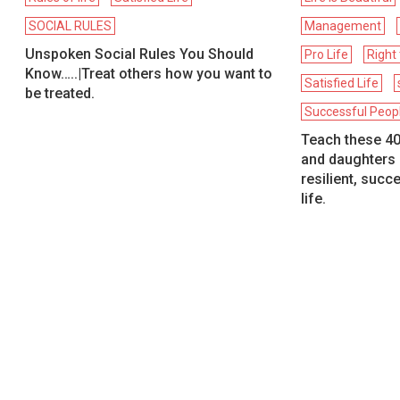
SOCIAL RULES
Management
Unspoken Social Rules You Should
Pro Life
Right 
Know…..|Treat others how you want to
Satisfied Life
be treated.
Successful Peop
Teach these 40
and daughters 
resilient, succ
life.