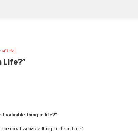
 𝐨𝐟 𝐋𝐢𝐟𝐞
 Life?”
t valuable thing in life?”
 The most valuable thing in life is time.”