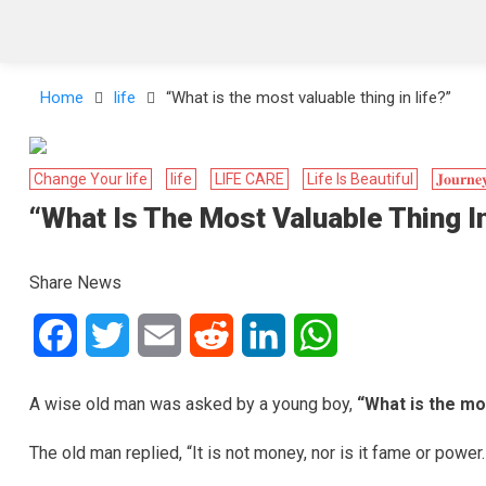
Home
life
“What is the most valuable thing in life?”
Change Your life
life
LIFE CARE
Life Is Beautiful
𝐉𝐨𝐮𝐫𝐧𝐞𝐲
“What Is The Most Valuable Thing In
Share News
Facebook
Twitter
Email
Reddit
LinkedIn
WhatsApp
A wise old man was asked by a young boy,
“What is the mos
The old man replied, “It is not money, nor is it fame or power.