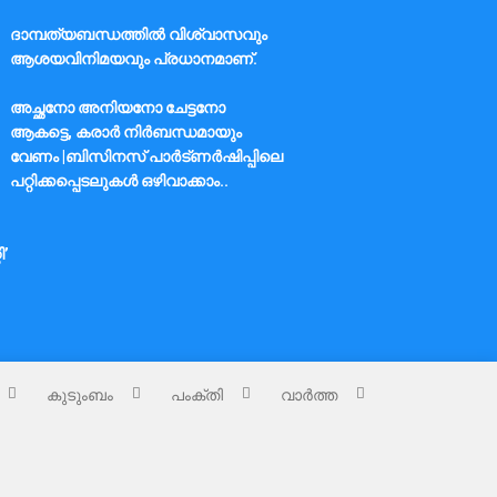
ദാമ്പത്യബന്ധത്തിൽ വിശ്വാസവും
ആശയവിനിമയവും പ്രധാനമാണ്.
അച്ഛനോ അനിയനോ ചേട്ടനോ
ആകട്ടെ, കരാർ നിർബന്ധമായും
വേണം |ബിസിനസ് പാർട്ണർഷിപ്പിലെ
പറ്റിക്കപ്പെടലുകൾ ഒഴിവാക്കാം..
ി’
കുടുംബം
പംക്തി
വാർത്ത