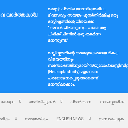
മമ്മൂട്ടി: പ്രതിഭ ജന്മസിദ്ധമല്ല…
വ വാർത്തകൾ
ദിവസവും സ്വയം പുനർനിർമ്മിച്ച ഒരു
മസ്തിഷ്കത്തിന്റെ വിജയകഥ
“അവൾ ചിരിക്കുന്നു… പക്ഷേ ആ
ചിരിക്ക് പിന്നിൽ ഒരു തകർന്ന
മനസ്സുണ്ട്.”
മസ്തിഷ്കത്തിന്റെ അത്ഭുതകരമായ മികച്ച
വിജയത്തിനും
സന്തോഷത്തിനുമായി’ന്യൂറോപ്ലാസ്റ്റിസിറ്റ
(Neuroplasticity):എങ്ങനെ
പ്രയോജനപ്പെടുത്താമെന്ന്
മനസ്സിലാക്കാം.
കേരളം
അറിയിപ്പുകൾ
പ്രാർത്ഥന
സാംസ്കാരികം
്തികം
സാങ്കേതികം
ENGLISH NEWS
ബന്ധപെടുക