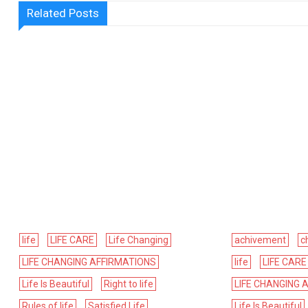
Related Posts
life
LIFE CARE
Life Changing
achivement
c
LIFE CHANGING AFFIRMATIONS
life
LIFE CARE
Life Is Beautiful
Right to life
LIFE CHANGING 
Rules of life
Satisfied Life
Life Is Beautiful