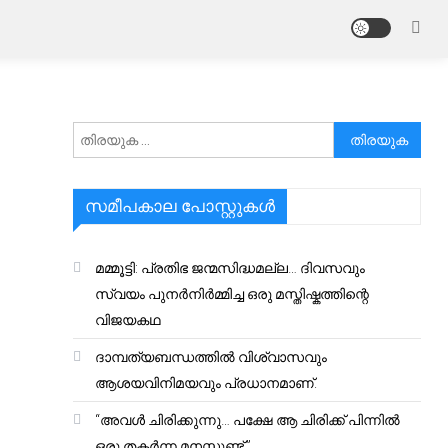
അനേഷിക്കുക
സമീപകാല പോസ്റ്റുകൾ
മമ്മൂട്ടി: പ്രതിഭ ജന്മസിദ്ധമല്ല… ദിവസവും
സ്വയം പുനർനിർമ്മിച്ച ഒരു മസ്തിഷ്കത്തിന്റെ
വിജയകഥ
ദാമ്പത്യബന്ധത്തിൽ വിശ്വാസവും
ആശയവിനിമയവും പ്രധാനമാണ്.
“അവൾ ചിരിക്കുന്നു… പക്ഷേ ആ ചിരിക്ക് പിന്നിൽ
ഒരു തകർന്ന മനസ്സുണ്ട്.”