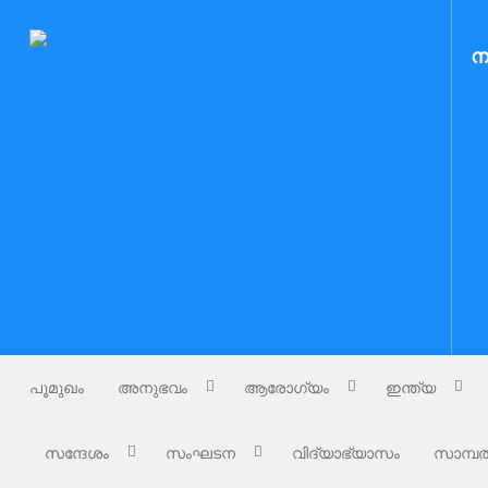
Skip
to
Nammude Naadu
ന
നമ്മുടെ നാട്
content
പൂമുഖം
അനുഭവം
ആരോഗ്യം
ഇന്ത്യ
സന്ദേശം
സംഘടന
വിദ്യാഭ്യാസം
സാമ്പത