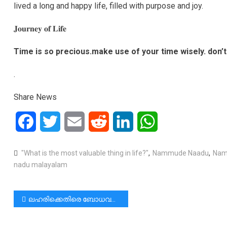
lived a long and happy life, filled with purpose and joy.
𝐉𝐨𝐮𝐫𝐧𝐞𝐲 𝐨𝐟 𝐋𝐢𝐟𝐞
Time is so precious.make use of your time wisely. don’t
.
Share News
Facebook
Twitter
Email
Reddit
LinkedIn
WhatsApp
"What is the most valuable thing in life?"
,
Nammude Naadu
,
Nam
nadu malayalam
പോസ്റ്റുകളിലൂടെ
ലഹരിക്കെതിരെ ബോധവത്ക്കരണ സംഘനൃത്തം