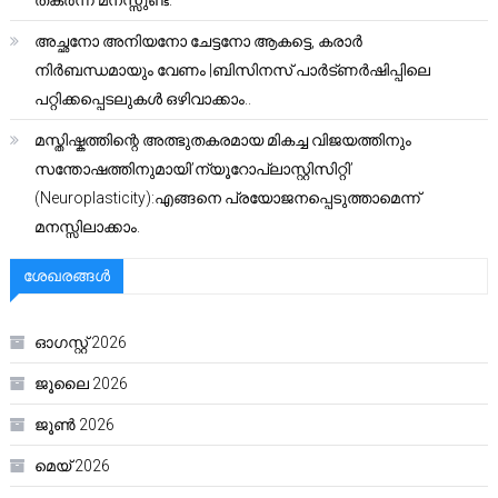
തകർന്ന മനസ്സുണ്ട്.”
അച്ഛനോ അനിയനോ ചേട്ടനോ ആകട്ടെ, കരാർ
നിർബന്ധമായും വേണം |ബിസിനസ് പാർട്ണർഷിപ്പിലെ
പറ്റിക്കപ്പെടലുകൾ ഒഴിവാക്കാം..
മസ്തിഷ്കത്തിന്റെ അത്ഭുതകരമായ മികച്ച വിജയത്തിനും
സന്തോഷത്തിനുമായി’ന്യൂറോപ്ലാസ്റ്റിസിറ്റി’
(Neuroplasticity):എങ്ങനെ പ്രയോജനപ്പെടുത്താമെന്ന്
മനസ്സിലാക്കാം.
ശേഖരങ്ങൾ
ഓഗസ്റ്റ്‌ 2026
ജൂലൈ 2026
ജൂൺ 2026
മെയ്‌ 2026