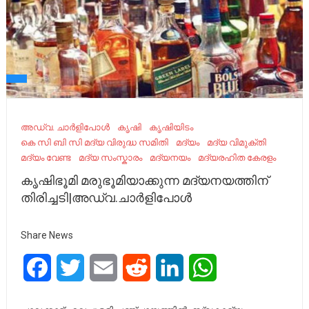
അഡ്വ. ചാര്‍ളിപോള്‍
കൃഷി
കൃഷിയിടം
കെ സി ബി സി മദ്യ വിരുദ്ധ സമിതി
മദ്യം
മദ്യ വിമുക്തി
മദ്യം വേണ്ട
മദ്യ സംസ്കാരം
മദ്യനയം
മദ്യരഹിത കേരളം
കൃഷിഭൂമി മരുഭൂമിയാക്കുന്ന മദ്യനയത്തിന്
തിരിച്ചടി|അഡ്വ.ചാര്‍ളിപോള്‍
Share News
Facebook
Twitter
Email
Reddit
LinkedIn
WhatsApp