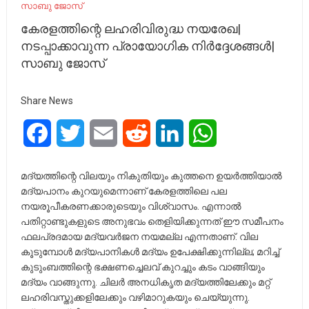
സാബു ജോസ്
കേരളത്തിന്റെ ലഹരിവിരുദ്ധ നയരേഖ|
നടപ്പാക്കാവുന്ന പ്രായോഗിക നിർദ്ദേശങ്ങൾ|
സാബു ജോസ്
Share News
Facebook
Twitter
Email
Reddit
LinkedIn
WhatsApp
മദ്യത്തിന്റെ വിലയും നികുതിയും കുത്തനെ ഉയർത്തിയാൽ
മദ്യപാനം കുറയുമെന്നാണ് കേരളത്തിലെ പല
നയരൂപീകരണക്കാരുടെയും വിശ്വാസം. എന്നാൽ
പതിറ്റാണ്ടുകളുടെ അനുഭവം തെളിയിക്കുന്നത് ഈ സമീപനം
ഫലപ്രദമായ മദ്യവർജന നയമല്ല എന്നതാണ്. വില
കൂടുമ്പോൾ മദ്യപാനികൾ മദ്യം ഉപേക്ഷിക്കുന്നില്ല; മറിച്ച്
കുടുംബത്തിന്റെ ഭക്ഷണച്ചെലവ് കുറച്ചും കടം വാങ്ങിയും
മദ്യം വാങ്ങുന്നു. ചിലർ അനധികൃത മദ്യത്തിലേക്കും മറ്റ്
ലഹരിവസ്തുക്കളിലേക്കും വഴിമാറുകയും ചെയ്യുന്നു.