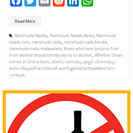
Facebook
Twitter
Email
Reddit
LinkedIn
WhatsApp
Read More
Nammude Naadu
,
Nammude Naadu News
,
Nammude
naadu nws
,
nammude nadu
,
nammude nadu kerala
,
nammude nadu malayalam
,
those who have become free
from alcohol should strictly say no to alcohol.
,
Whether Onam
comes or Unni is born
,
ഓണം വന്നാലും ഉണ്ണി പിറന്നാലും
മദ്യ വിമുക്തി നേടിയവർ കണിശ്ശമായി മദ്യത്തോട് നോ
പറയുക.