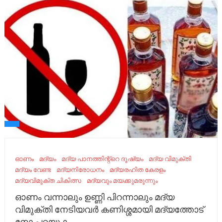
ഓണം
മദ്യം
മദ്യ പാനത്തിന്റ്റെ ദൂഷ്യം
മദ്യ വിമുക്തി
മദ്യം വേണ്ട
മദ്യനിരോധനം
മദ്യരഹിത കേരളം
മദ്യവിമുക്ത ചികിത്സ
മദ്യവും മയക്കുമരുന്നും
ഓണം വന്നാലും ഉണ്ണി പിറന്നാലും മദ്യ
വിമുക്തി നേടിയവർ കണിശ്ശമായി മദ്യത്തോട്
നോ പറയുക.