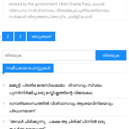
revised by the government. | Adv.Charlie Paul
,
ലഹരി
വ്യാപനം സർവ്വനാശം വിതയ്ക്കും|പുതിയ മദ്യനയം
സർക്കാർ തിരുത്തണം.|അഡ്വ .ചാർളി പോൾ
പോസ്റ്റുക്കളിലൂടെ
1
2
3
അടുത്തത്
അനേഷിക്കുക
സമീപകാല പോസ്റ്റുകൾ
മമ്മൂട്ടി: പ്രതിഭ ജന്മസിദ്ധമല്ല… ദിവസവും സ്വയം
പുനർനിർമ്മിച്ച ഒരു മസ്തിഷ്കത്തിന്റെ വിജയകഥ
ദാമ്പത്യബന്ധത്തിൽ വിശ്വാസവും ആശയവിനിമയവും
പ്രധാനമാണ്.
“അവൾ ചിരിക്കുന്നു… പക്ഷേ ആ ചിരിക്ക് പിന്നിൽ ഒരു