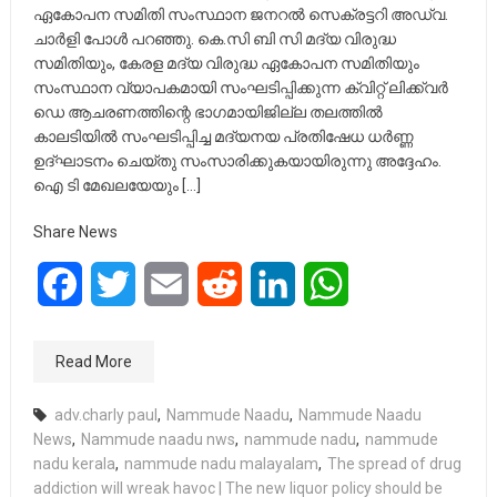
ഏകോപന സമിതി സംസ്ഥാന ജനറൽ സെക്രട്ടറി അഡ്വ.
ചാർളി പോൾ പറഞ്ഞു. കെ.സി ബി സി മദ്യ വിരുദ്ധ
സമിതിയും, കേരള മദ്യ വിരുദ്ധ ഏകോപന സമിതിയും
സംസ്ഥാന വ്യാപകമായി സംഘടിപ്പിക്കുന്ന ക്വിറ്റ് ലിക്ക്വർ
ഡെ ആചരണത്തിന്റെ ഭാഗമായിജില്ല തലത്തിൽ
കാലടിയിൽ സംഘടിപ്പിച്ച മദ്യനയ പ്രതിഷേധ ധർണ്ണ
ഉദ്ഘാടനം ചെയ്തു സംസാരിക്കുകയായിരുന്നു അദ്ദേഹം.
ഐ ടി മേഖലയേയും […]
Share News
Facebook
Twitter
Email
Reddit
LinkedIn
WhatsApp
Read More
adv.charly paul
,
Nammude Naadu
,
Nammude Naadu
News
,
Nammude naadu nws
,
nammude nadu
,
nammude
nadu kerala
,
nammude nadu malayalam
,
The spread of drug
addiction will wreak havoc | The new liquor policy should be