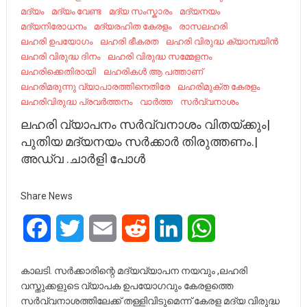
മദ്യം
മദ്യം വേണ്ട
മദ്യ സംസ്കാരം
മദ്യനയം
മദ്യനിരോധനം
മദ്യരഹിത കേരളം
രാസലഹരി
ലഹരി ഉപയോഗം
ലഹരി ഭീകരത
ലഹരി വിരുദ്ധ ക്യാമ്പയിൻ
ലഹരി വിരുദ്ധ ദിനം
ലഹരി വിരുദ്ധ സമ്മേളനം
ലഹരിക്കെതിരായി
ലഹരികൾ ആ പത്താണ്
ലഹരിമരുന്നു വ്യാപാരത്തിനെതിരേ
ലഹരിമുക്ത കേരളം
ലഹരിവിരുദ്ധ പ്രവര്‍ത്തനം
വാർത്ത
സർവ്വനാശം
ലഹരി വ്യാപനം സർവ്വനാശം വിതയ്ക്കും|
പുതിയ മദ്യനയം സർക്കാർ തിരുത്തണം.|
അഡ്വ .ചാർളി പോൾ
Share News
Facebook
Twitter
Email
Reddit
LinkedIn
WhatsApp
കാലടി. സർക്കാരിന്റെ മദ്യവ്യാപന നയവും ,ലഹരി
വസ്തുക്കളുടെ വ്യാപക ഉപയോഗവും കേരളത്തെ
സർവ്വനാശത്തിലേക്ക് തള്ളിവിടുമെന്ന് കേരള മദ്യ വിരുദ്ധ