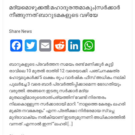
മദ്യമൊഴുക്കൽ:മഹാദുരന്തമാകും|സർക്കാർ
നീങ്ങുന്നത് ബാറുടമകളുടെ വഴിയേ
Share News
Facebook
Twitter
Email
Reddit
LinkedIn
WhatsApp
ബാറുകളുടെ പ്രവർത്തന സമയം രണ്ട് മണിക്കൂർ കൂട്ടി
രാവിലെ 10 മുതൽ രാത്രി 12 വരെയാക്കി. പഞ്ചനക്ഷത്ര
ഹോട്ടലുകൾക്ക് 5 ലക്ഷം രൂപ വാർഷിക ഫീസ് അധികം നല്കി
പുലർച്ചേ 3 വരെ ബാർ പ്രവർത്തിപ്പിക്കാമെന്ന ഭേദഗതിയും
വരുത്തി. അങ്ങനെ ഇടതു സർക്കാർ മദ്യ
മുതലാളിമാരുടെതാത്പര്യത്തിന് വേണ്ടി നിരന്തരം
നിലകൊള്ളുന്ന സർക്കാരായി മാറി. “നാളത്തെ കേരളം ലഹരി
മുക്ത നവകേരളം” എന്ന പ്രതീക്ഷാ നിർഭരമായ സ്വപ്ന
മുദ്രാവാക്യം നൽകിയാണ് ഇടതുമുന്നണി അധികാരത്തിൽ
വന്നത് .എന്നാൽ ഇന്ന് “ലഹരി […]