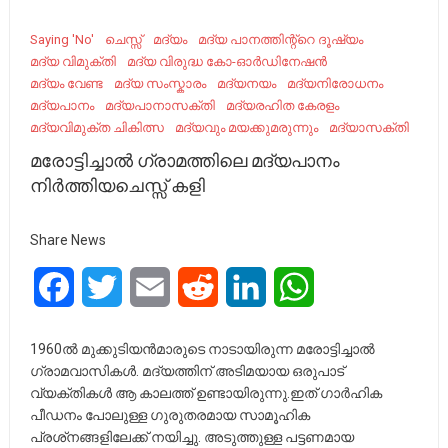
Saying 'No'
ചെസ്സ്
മദ്യം
മദ്യ പാനത്തിന്റ്റെ ദൂഷ്യം
മദ്യ വിമുക്തി
മദ്യ വിരുദ്ധ കോ-ഓർഡിനേഷൻ
മദ്യം വേണ്ട
മദ്യ സംസ്കാരം
മദ്യനയം
മദ്യനിരോധനം
മദ്യപാനം
മദ്യപാനാസക്തി
മദ്യരഹിത കേരളം
മദ്യവിമുക്ത ചികിത്സ
മദ്യവും മയക്കുമരുന്നും
മദ്യാസക്തി
മരോട്ടിച്ചാൽ ഗ്രാമത്തിലെ മദ്യപാനം
നിർത്തിയചെസ്സ് കളി
Share News
Facebook
Twitter
Email
Reddit
LinkedIn
WhatsApp
1960ൽ മുക്കുടിയൻമാരുടെ നാടായിരുന്ന മരോട്ടിച്ചാൽ
ഗ്രാമവാസികൾ. മദ്യത്തിന് അടിമയായ ഒരുപാട്
വ്യക്തികൾ ആ കാലത്ത് ഉണ്ടായിരുന്നു.ഇത് ഗാർഹിക
പീഡനം പോലുള്ള ഗുരുതരമായ സാമൂഹിക
പ്രശ്‌നങ്ങളിലേക്ക് നയിച്ചു. അടുത്തുള്ള പട്ടണമായ