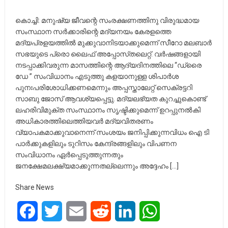
കൊച്ചി: മനുഷ്യ ജീവന്റെ സംരക്ഷണത്തിനു വിരുദ്ധമായ
സംസ്ഥാന സർക്കാരിന്റെ മദ്യനയം കേരളത്തെ
മദ്യപ്രളയത്തിൽ മുക്കുവാനിടയാക്കുമെന്ന് സീറോ മലബാർ
സഭയുടെ പ്രൊ ലൈഫ് അപ്പോസ്‌തലെറ്റ്. വർഷങ്ങളായി
നടപ്പാക്കിവരുന്ന മാസത്തിന്റെ ആദ്യദിനത്തിലെ “ഡ്രൈ
ഡേ ” സംവിധാനം എടുത്തു കളയാനുള്ള ശിപാർശ
പുനഃപരിശോധിക്കണമെന്നും അപ്പസ്താലേറ്റ് സെക്രട്ടറി
സാബു ജോസ് ആവശ്യപ്പെട്ടു. മദ്യലഭ്യത കുറച്ചുകൊണ്ട്
ലഹരിവിമുക്ത സംസ്ഥാനം സൃഷ്ടിക്കുമെന്ന് ഉറപ്പുനൽകി
അധികാരത്തിലെത്തിയവർ മദ്യവിതരണം
വ്യാപകമാക്കുവാനെന്ന് സംശയം ജനിപ്പിക്കുന്നവിധം ഐ ടി
പാർക്കുകളിലും ടുറിസം കേന്ദ്രങ്ങളിലും വിപണന
സംവിധാനം ഏർപ്പെടുത്തുന്നതും
ജനക്ഷേമലക്ഷ്യമാക്കുന്നതല്ലെന്നും അദ്ദേഹം […]
Share News
Facebook
Twitter
Email
Reddit
LinkedIn
WhatsApp