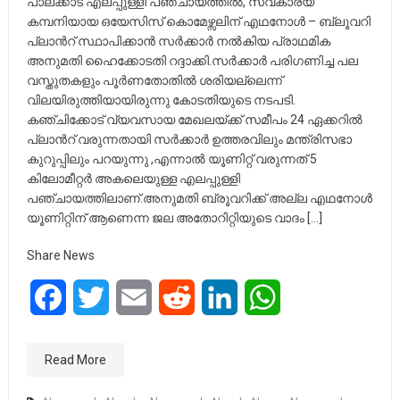
പാലക്കാട് എലപ്പുള്ളി പഞ്ചായത്തിൽ, സ്വകാര്യ
കമ്പനിയായ ഒയേസിസ് കൊമേഴ്സലിന് എഥനോൾ – ബ്ലൂവറി
പ്ലാൻറ് സ്ഥാപിക്കാൻ സർക്കാർ നൽകിയ പ്രാഥമിക
അനുമതി ഹൈക്കോടതി റദ്ദാക്കി.സർക്കാർ പരിഗണിച്ച പല
വസ്തുതകളും പൂർണതോതിൽ ശരിയല്ലെന്ന്
വിലയിരുത്തിയായിരുന്നു കോടതിയുടെ നടപടി.
കഞ്ചിക്കോട് വ്യവസായ മേഖലയ്ക്ക് സമീപം 24 ഏക്കറിൽ
പ്ലാൻറ് വരുന്നതായി സർക്കാർ ഉത്തരവിലും മന്ത്രിസഭാ
കുറുപ്പിലും പറയുന്നു ,എന്നാൽ യൂണിറ്റ് വരുന്നത് 5
കിലോമീറ്റർ അകലെയുള്ള എലപ്പുള്ളി
പഞ്ചായത്തിലാണ്.അനുമതി ബ്രൂവറിക്ക് അല്ല എഥനോൾ
യൂണിറ്റിന് ആണെന്ന ജല അതോറിറ്റിയുടെ വാദം […]
Share News
Facebook
Twitter
Email
Reddit
LinkedIn
WhatsApp
Read More