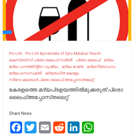
Pro Life
Pro-Life Apostolate of Syro-Malabar Church
കെസിബിസി പ്രൊ ലൈഫ് സമിതി
പ്രൊ ലൈഫ്
മദ്യം
മദ്യ പാനത്തിന്റ്റെ ദൂഷ്യം
മദ്യം വേണ്ട
മദ്യനിരോധനം
മദ്യപാനാസക്തി
മദ്യരഹിത കേരളം
സീറോ മലബാർ പ്രൊ ലൈഫ് അപ്പോസ്‌തലേറ്റ്
കേരളത്തെ മദ്യപ്രളയത്തിൽമുക്കരുത്:പ്രൊ
ലൈഫ്അപ്പോസ്‌തലെറ്റ്
Share News
Facebook
Twitter
Email
Reddit
LinkedIn
WhatsApp