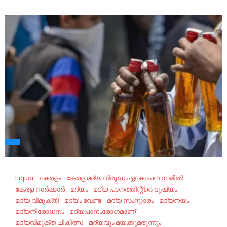
Liquor
കേരളം
കേരള മദ്യ വിരുദ്ധ ഏകോപന സമിതി
കേരള സർക്കാർ
മദ്യം
മദ്യ പാനത്തിന്റ്റെ ദൂഷ്യം
മദ്യ വിമുക്തി
മദ്യം വേണ്ട
മദ്യ സംസ്കാരം
മദ്യനയം
മദ്യനിരോധനം
മദ്യപാനംരോഗമാണ്
മദ്യവിമുക്ത ചികിത്സ
മദ്യവും മയക്കുമരുന്നും