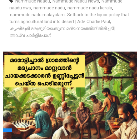
Nammude Naadu
,
Nammude Naadu News
,
Nammude
naadu nws
,
nammude nadu
,
nammude nadu kerala
,
nammude nadu malayalam
,
Setback to the liquor policy that
turns agricultural land into desert | Adv. Charlie Paul
,
കൃഷിഭൂമി മരുഭൂമിയാക്കുന്ന മദ്യനയത്തിന് തിരിച്ചടി|
അഡ്വ.ചാര്‍ളിപോള്‍