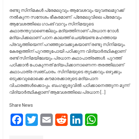
രണ്ടു സിനിമകൾ പ്രേമലുവും ആവേശവും യുവതലമുറക്ക്
നൽകുന്ന സന്ദേശം ഭീകരമാണ്. പ്രേമലുവിലെ പ്രേമവും
ആവേശത്തിലെ ഗാംങ് വാറും സിനിമയുടെ
കഥാതന്തുവാണെങ്കിലും മദ്യത്തിനാണ് പ്രധാന റോൾ.
മദ്യപിക്കലാണ് പഠന കാലത്ത് ചെയ്യേണ്ട മഹത്തായ
പ്രവൃത്തിയെന്ന് പറഞ്ഞുവെക്കുകയാണ് രണ്ടു സിനിമയും.
കേരളത്തിന് പുറത്തുപോയി പഠിക്കുന്ന വിദ്യാർത്ഥികളാണ്
രണ്ട് സിനിമയിലേയും പ്രധാന കഥാപാത്രങ്ങൾ. പുറത്ത്
പഠിക്കാൻ പോകുന്നത് മദ്യപിക്കാനാണെന്ന തരത്തിലാണ്
കഥാപാത്ര സഞ്ചാരം. സിനിമയുടെ തുടക്കവും ഒഴുക്കും
ഒടുക്കവുമൊക്കെ കൗമാരക്കാരുടെ മദ്യപാന
വിചാരങ്ങൾക്കൊപ്പം. ബംഗളൂരുവിൽ പഠിക്കാനെത്തുന്ന മൂന്ന്
വിദ്യാർത്ഥികളാണ് ആവേശത്തിലെ പ്രധാന […]
Share News
Facebook
Twitter
Email
Reddit
LinkedIn
WhatsApp