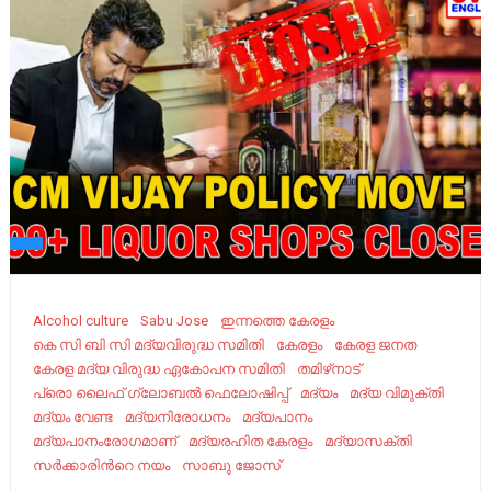
Alcohol culture
Sabu Jose
ഇന്നത്തെ കേരളം
കെ സി ബി സി മദ്യവിരുദ്ധ സമിതി
കേരളം
കേരള ജനത
കേരള മദ്യ വിരുദ്ധ ഏകോപന സമിതി
തമിഴ്‌നാട്
പ്രൊ ലൈഫ് ഗ്ലോബൽ ഫെലോഷിപ്പ്
മദ്യം
മദ്യ വിമുക്തി
മദ്യം വേണ്ട
മദ്യനിരോധനം
മദ്യപാനം
മദ്യപാനംരോഗമാണ്
മദ്യരഹിത കേരളം
മദ്യാസക്തി
സര്‍ക്കാരിന്‍റെ നയം
സാബു ജോസ്