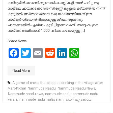
കല്ലൂരിൽ താമസിക്കുമ്പോൾ ചെസ്സ് കളിക്കാൻ പഠിച്ച ആ
നാട്ടിലെ ചായക്കടക്കാരൻ സി ഉണ്ണികൃഷ്ണൻ, മദ്യത്തിൽ നിന്ന്
കൂടുതൽ അർത്ഥവത്തായ ഒരു ലക്ഷ്യത്തിലേക്ക് ഈ
നാടിന്റെ ശ്രദ്ധ തിരിക്കാനുള്ള ശ്രമം തുടർന്നു.
ചായക്കടയിൽ എല്ലാം കുടിച്ചിട്ടാണ് വരവ് . അദ്ദേഹം ഈ
നാടിനെ രക്ഷിക്കാൻ 1,000 വർഷം പഴക്കമുള്ള […]
Share News
Facebook
Twitter
Email
Reddit
LinkedIn
WhatsApp
Read More
A game of chess that stopped drinking in the village after
Marottichal
,
Nammude Naadu
,
Nammude Naadu News
,
Nammude naadu nws
,
nammude nadu
,
nammude nadu
kerala
,
nammude nadu malayalam
,
ജെറി പൂവക്കാല