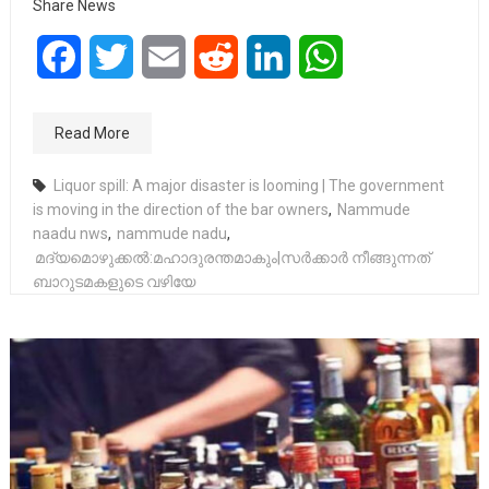
Share News
Facebook
Twitter
Email
Reddit
LinkedIn
WhatsApp
Read More
Liquor spill: A major disaster is looming | The government
is moving in the direction of the bar owners
,
Nammude
naadu nws
,
nammude nadu
,
മദ്യമൊഴുക്കൽ:മഹാദുരന്തമാകും|സർക്കാർ നീങ്ങുന്നത്
ബാറുടമകളുടെ വഴിയേ