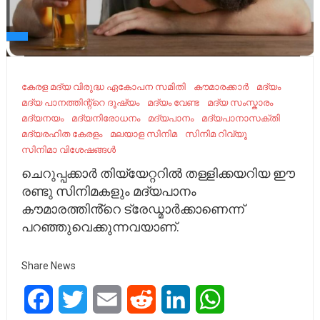
കേരള മദ്യ വിരുദ്ധ ഏകോപന സമിതി
കൗമാരക്കാർ
മദ്യം
മദ്യ പാനത്തിന്റ്റെ ദൂഷ്യം
മദ്യം വേണ്ട
മദ്യ സംസ്കാരം
മദ്യനയം
മദ്യനിരോധനം
മദ്യപാനം
മദ്യപാനാസക്തി
മദ്യരഹിത കേരളം
മലയാള സിനിമ
സിനിമ റിവ്യൂ
സിനിമാ വിശേഷങ്ങൾ
ചെറുപ്പക്കാർ തിയ്യേറ്ററിൽ തള്ളിക്കയറിയ ഈ
രണ്ടു സിനിമകളും മദ്യപാനം
കൗമാരത്തിൻ്റെ ട്രേഡ്മാർക്കാണെന്ന്
പറഞ്ഞുവെക്കുന്നവയാണ്.
Share News
Facebook
Twitter
Email
Reddit
LinkedIn
WhatsApp