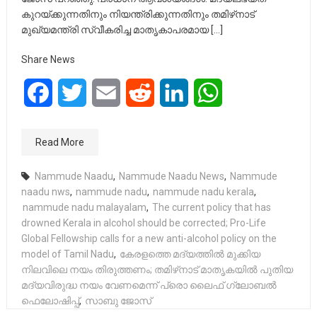
കുറയ്ക്കുന്നതിനും നിയന്ത്രിക്കുന്നതിനും തമിഴ്‌നാട്
മുഖ്യമന്ത്രി സ്വീകരിച്ച മാതൃകാപരമായ […]
Share News
Facebook
Twitter
Email
Reddit
LinkedIn
WhatsApp
Read More
Nammude Naadu
,
Nammude Naadu News
,
Nammude
naadu nws
,
nammude nadu
,
nammude nadu kerala
,
nammude nadu malayalam
,
The current policy that has
drowned Kerala in alcohol should be corrected; Pro-Life
Global Fellowship calls for a new anti-alcohol policy on the
model of Tamil Nadu
,
കേരളത്തെ മദ്യത്തിൽ മുക്കിയ
നിലവിലെ നയം തിരുത്തണം; തമിഴ്‌നാട് മാതൃകയിൽ പുതിയ
മദ്യവിരുദ്ധ നയം വേണമെന്ന് പ്രൊ ലൈഫ് ഗ്ലോബൽ
ഫെലോഷിപ്പ്
,
സാബു ജോസ്