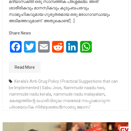
മദ്യാസക്തി ഒരു സാമ്പത്തിക പ്രശ്നമല്ല. അത്
ശാരീരികവും മാനസികവും കുടുംബപരവും
സാമൂഹികവുമായ ഗുരുതരമായ ഒരു രോഗാവസ്ഥയും
അടിമത്തവുമാണ്. അതുകൊണ്ട് […]
Share News
Facebook
Twitter
Email
Reddit
LinkedIn
WhatsApp
Read More
Kerala's Anti-Drug Policy | Practical Suggestions that can
be Implemented | Sabu Jose
,
Nammude naadu nws
,
nammude nadu kerala
,
nammude nadu malayalam
,
കേരളത്തിന്റെ ലഹരിവിരുദ്ധ നയരേഖ| നടപ്പാക്കാവുന്ന
പ്രായോഗിക നിർദ്ദേശങ്ങൾ|സാബു ജോസ്