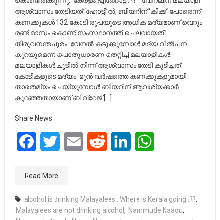
കൊണ്ടിരിക്കുന്നു.. കേരളം എങ്ങോട്ട്..?? “”വേനലിന് മലയാളി
ആശ്വാസം തേടിയത് ‘ഹോട്ടി’ൽ, ബിയറിന് ‘കിക്ക്’ പോരെന്ന്
കണക്കുകൾ 132 കോടി രൂപയുടെ അധിക മദ്യമാണ് വെറും
രണ്ട് മാസം കൊണ്ട് സംസ്ഥാനത്ത് ചെലവായത്’”
തിരുവനന്തപുരം: വേനൽ കടുക്കുമ്പോൾ മദ്യ വിൽപന
കുറയുമെന്ന പൊതുധാരണ തെറ്റിച്ച് മലയാളികൾ.
മലയാളികൾ ചൂടിൽ നിന്ന് ആശ്വാസം തേടി കുടിച്ചത്
കോടികളുടെ മദ്യം. മുൻ വർഷത്തെ കണക്കുകളുമായി
താരതമ്യം ചെയ്യുമ്പോൾ ബിയറിന് ആവശ്യക്കാർ
കുറഞ്ഞതായാണ് ബിവ്റേജ് […]
Share News
Facebook
Twitter
Email
Reddit
LinkedIn
WhatsApp
Read More
alcohol is drinking Malayalees.. Where is Kerala going..??
,
Malayalees are not drinking alcohol
,
Nammude Naadu
,