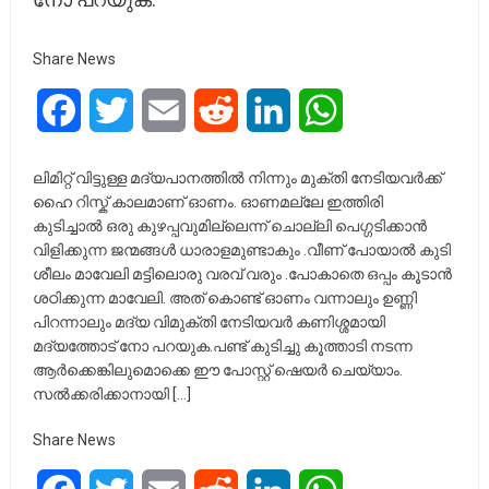
Share News
Facebook
Twitter
Email
Reddit
LinkedIn
WhatsApp
ലിമിറ്റ് വിട്ടുള്ള മദ്യപാനത്തിൽ നിന്നും മുക്തി നേടിയവർക്ക്
ഹൈ റിസ്ക് കാലമാണ് ഓണം. ഓണമല്ലേ ഇത്തിരി
കുടിച്ചാൽ ഒരു കുഴപ്പവുമില്ലെന്ന് ചൊല്ലി പെഗ്ഗടിക്കാൻ
വിളിക്കുന്ന ജന്മങ്ങൾ ധാരാളമുണ്ടാകും .വീണ്‌ പോയാൽ കുടി
ശീലം മാവേലി മട്ടിലൊരു വരവ് വരും .പോകാതെ ഒപ്പം കൂടാൻ
ശഠിക്കുന്ന മാവേലി. അത് കൊണ്ട് ഓണം വന്നാലും ഉണ്ണി
പിറന്നാലും മദ്യ വിമുക്തി നേടിയവർ കണിശ്ശമായി
മദ്യത്തോട് നോ പറയുക.പണ്ട് കുടിച്ചു കൂത്താടി നടന്ന
ആർക്കെങ്കിലുമൊക്കെ ഈ പോസ്റ്റ് ഷെയർ ചെയ്യാം.
സൽക്കരിക്കാനായി […]
Share News