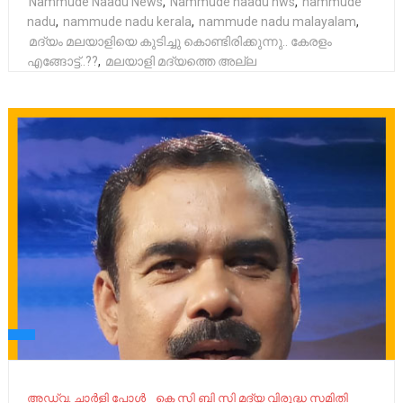
Nammude Naadu News
,
Nammude naadu nws
,
nammude
nadu
,
nammude nadu kerala
,
nammude nadu malayalam
,
മദ്യം മലയാളിയെ കുടിച്ചു കൊണ്ടിരിക്കുന്നു.. കേരളം
എങ്ങോട്ട്..??
,
മലയാളി മദ്യത്തെ അല്ല
അഡ്വ. ചാർളി പോൾ
കെ സി ബി സി മദ്യ വിരുദ്ധ സമിതി