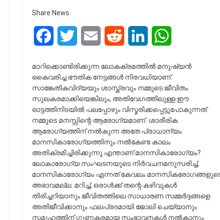
Share News
Facebook
Twitter
Email
Reddit
LinkedIn
WhatsApp
മാറിക്കൊണ്ടിരിക്കുന്ന ലോകക്രമത്തിൽ മനുഷ്യൻ
കൈവരിച്ച ഭൗതിക നേട്ടങ്ങൾ നിരവധിയാണ്.
സാങ്കേതികവിദ്യയും ശാസ്ത്രവും നമ്മുടെ ജീവിതം
സുഖകരമാക്കിയെങ്കിലും, അതിവേഗത്തിലുള്ള ഈ
ഓട്ടത്തിനിടയിൽ പലപ്പോഴും വിസ്മരിക്കപ്പെട്ടുപോകുന്നത്
നമ്മുടെ മനസ്സിന്റെ ആരോഗ്യമാണ്. ശാരീരിക
ആരോഗ്യത്തിന് നൽകുന്ന അതേ പ്രാധാന്യം
മാനസികാരോഗ്യത്തിനും നൽകേണ്ട കാലം
അതിക്രമിച്ചിരിക്കുന്നു.എന്താണ് മാനസികാരോഗ്യം?
ലോകാരോഗ്യ സംഘടനയുടെ നിർവചനമനുസരിച്ച്,
മാനസികാരോഗ്യം എന്നത് കേവലം മാനസികരോഗങ്ങളുട
അഭാവമല്ല. മറിച്ച്, ഒരാൾക്ക് തന്റെ കഴിവുകൾ
തിരിച്ചറിയാനും ജീവിതത്തിലെ സാധാരണ സമ്മർദ്ദങ്ങളെ
അതിജീവിക്കാനും ഫലപ്രദമായി ജോലി ചെയ്യാനും
സമൂഹത്തിന് ഗുണകരമായ സംഭാവനകൾ നൽകാനും