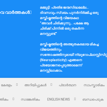
മമ്മൂട്ടി: പ്രതിഭ ജന്മസിദ്ധമല്ല…
വ വാർത്തകൾ
ദിവസവും സ്വയം പുനർനിർമ്മിച്ച ഒരു
മസ്തിഷ്കത്തിന്റെ വിജയകഥ
“അവൾ ചിരിക്കുന്നു… പക്ഷേ ആ
ചിരിക്ക് പിന്നിൽ ഒരു തകർന്ന
മനസ്സുണ്ട്.”
മസ്തിഷ്കത്തിന്റെ അത്ഭുതകരമായ മികച്ച
വിജയത്തിനും
സന്തോഷത്തിനുമായി’ന്യൂറോപ്ലാസ്റ്റിസിറ്റ
(Neuroplasticity):എങ്ങനെ
പ്രയോജനപ്പെടുത്താമെന്ന്
മനസ്സിലാക്കാം.
കേരളം
അറിയിപ്പുകൾ
പ്രാർത്ഥന
സാംസ്കാരികം
്തികം
സാങ്കേതികം
ENGLISH NEWS
ബന്ധപെടുക