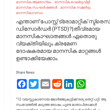
മാനസിക ആരോഗ്യം
മാനസിക വെല്ലുവിളി
മാനസിക സംഘർഷങ്ങൾ
മാനസിക സമ്മർദ്ദം
മാനസികാവസ്ഥ
എന്താണ് പോസ്റ്റ് ട്രോമാറ്റിക് സ്ട്രെസ
ഡിസോർഡർ (PTSD)?|തീവ്രമായ
മാനസികാഘാതങ്ങൾ ഏതൊരു
വ്യക്തിയിലും ക്രമേണ
ദോഷകരമായ മാനസിക മാറ്റങ്ങൾ
ഉണ്ടാക്കിയേക്കാം.
Share News
Facebook
Twitter
Email
Reddit
LinkedIn
WhatsApp
“12 വയസ്സുകാരനായ ജോർജ്ജുകുട്ടിക്ക് ഒരു തെറ്റ് പറ്റി. ആ
സംഭവത്തിൽ കടുത്ത രോഷം പൂണ്ട മാതാപിതാക്കൾ