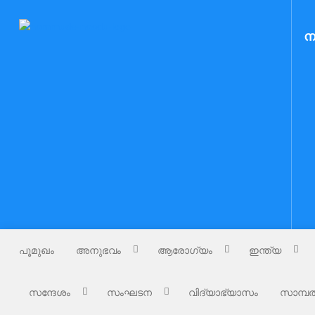
Skip
to
Nammude Naadu
ന
നമ്മുടെ നാട്
content
പൂമുഖം
അനുഭവം
ആരോഗ്യം
ഇന്ത്യ
സന്ദേശം
സംഘടന
വിദ്യാഭ്യാസം
സാമ്പത