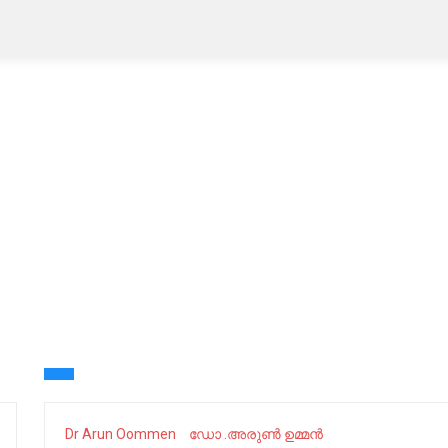
Dr Arun Oommen
ഡോ .അരുൺ ഉമ്മൻ