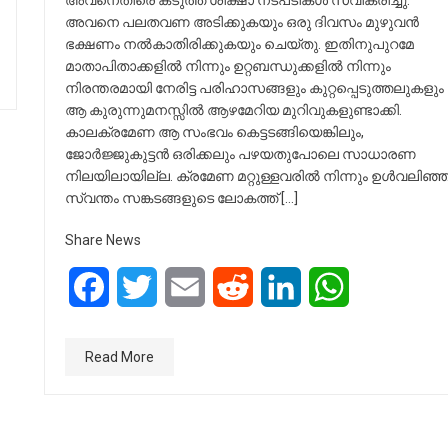
അവനെതിരെ കടുത്ത ശിക്ഷാ നടപടികൾ സ്വീകരിച്ചു.
അവനെ പലതവണ അടിക്കുകയും ഒരു ദിവസം മുഴുവൻ
ഭക്ഷണം നൽകാതിരിക്കുകയും ചെയ്തു. ഇതിനുപുറമേ
മാതാപിതാക്കളിൽ നിന്നും ഉറ്റബന്ധുക്കളിൽ നിന്നും
നിരന്തരമായി നേരിട്ട പരിഹാസങ്ങളും കുറ്റപ്പെടുത്തലുകളും
ആ കുരുന്നുമനസ്സിൽ ആഴമേറിയ മുറിവുകളുണ്ടാക്കി.
കാലക്രമേണ ആ സംഭവം കെട്ടടങ്ങിയെങ്കിലും,
ജോർജ്ജുകുട്ടൻ ഒരിക്കലും പഴയതുപോലെ സാധാരണ
നിലയിലായില്ല. ക്രമേണ മറ്റുള്ളവരിൽ നിന്നും ഉൾവലിഞ്ഞ
സ്വന്തം സങ്കടങ്ങളുടെ ലോകത്ത് […]
Share News
Facebook
Twitter
Email
Reddit
LinkedIn
WhatsApp
Read More