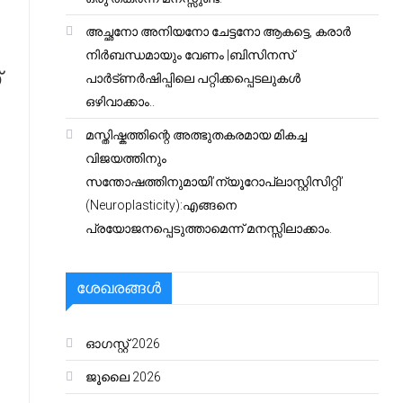
അച്ഛനോ അനിയനോ ചേട്ടനോ ആകട്ടെ, കരാർ
നിർബന്ധമായും വേണം |ബിസിനസ്
്
പാർട്ണർഷിപ്പിലെ പറ്റിക്കപ്പെടലുകൾ
ഒഴിവാക്കാം..
മസ്തിഷ്കത്തിന്റെ അത്ഭുതകരമായ മികച്ച
വിജയത്തിനും
സന്തോഷത്തിനുമായി’ന്യൂറോപ്ലാസ്റ്റിസിറ്റി’
(Neuroplasticity):എങ്ങനെ
പ്രയോജനപ്പെടുത്താമെന്ന് മനസ്സിലാക്കാം.
ശേഖരങ്ങൾ
ഓഗസ്റ്റ്‌ 2026
ജൂലൈ 2026