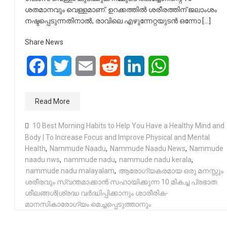
ശതമാനവും വെള്ളമാണ്. ഉറക്കത്തിൽ ശരീരത്തിന് ജലാംശം
നഷ്ടപ്പെടുന്നതിനാൽ, രാവിലെ എഴുന്നേറ്റയുടൻ ഒന്നോ […]
Share News
Facebook
Twitter
Email
Reddit
LinkedIn
WhatsApp
Read More
10 Best Morning Habits to Help You Have a Healthy Mind and
Body | To Increase Focus and Improve Physical and Mental
Health
,
Nammude Naadu
,
Nammude Naadu News
,
Nammude
naadu nws
,
nammude nadu
,
nammude nadu kerala
,
nammude nadu malayalam
,
ആരോഗ്യകരമായ ഒരു മനസ്സും
ശരീരവും സ്വന്തമാക്കാൻ സഹായിക്കുന്ന 10 മികച്ച പ്രഭാത
ശീലങ്ങൾ|ശ്രദ്ധ വർദ്ധിപ്പിക്കാനും ശാരീരിക-
മാനസികാരോഗ്യം മെച്ചപ്പെടുത്താനും