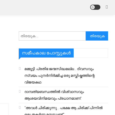
അനേഷിക്കുക
സമീപകാല പോസ്റ്റുകൾ
മമ്മൂട്ടി: പ്രതിഭ ജന്മസിദ്ധമല്ല… ദിവസവും
സ്വയം പുനർനിർമ്മിച്ച ഒരു മസ്തിഷ്കത്തിന്റെ
വിജയകഥ
ദാമ്പത്യബന്ധത്തിൽ വിശ്വാസവും
ആശയവിനിമയവും പ്രധാനമാണ്.
“അവൾ ചിരിക്കുന്നു… പക്ഷേ ആ ചിരിക്ക് പിന്നിൽ
ഒരു തകർന്ന മനസ്സുണ്ട്.”