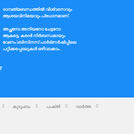
ദാമ്പത്യബന്ധത്തിൽ വിശ്വാസവും
ആശയവിനിമയവും പ്രധാനമാണ്.
അച്ഛനോ അനിയനോ ചേട്ടനോ
ആകട്ടെ, കരാർ നിർബന്ധമായും
വേണം |ബിസിനസ് പാർട്ണർഷിപ്പിലെ
പറ്റിക്കപ്പെടലുകൾ ഒഴിവാക്കാം..
ി’
കുടുംബം
പംക്തി
വാർത്ത