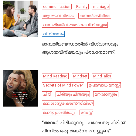
communication
Family
marriage
ആശയവിനിമയം
ദാമ്പത്യജീവിതം
ദാമ്പത്യജീവിതത്തിലെ വിശ്വസ്തത
വിശ്വാസം
ദാമ്പത്യബന്ധത്തിൽ വിശ്വാസവും
ആശയവിനിമയവും പ്രധാനമാണ്.
Mind Reading
Mindset
MindTalks
Secrets of Mind Power
ഉപബോധ മനസ്സ്
ചിരി
ചിരിയും ചിന്തയും
മനഃശാസ്ത്രം
മനഃശാസ്ത്ര കൗൺസിലിംഗ്
മനസ്സും ശരീരവും
മനസ്സ്
“അവൾ ചിരിക്കുന്നു… പക്ഷേ ആ ചിരിക്ക്
പിന്നിൽ ഒരു തകർന്ന മനസ്സുണ്ട്.”