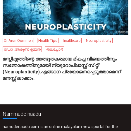
Dr Arun Oommen
Health Tips
healthcare
Neuroplasticity
ഡോ .അരുൺ ഉമ്മൻ
തലച്ചോർ
മസ്തിഷ്കത്തിന്റെ അത്ഭുതകരമായ മികച്ച വിജയത്തിനും
സന്തോഷത്തിനുമായി’ന്യൂറോപ്ലാസ്റ്റിസിറ്റി’
(Neuroplasticity):എങ്ങനെ പ്രയോജനപ്പെടുത്താമെന്ന്
മനസ്സിലാക്കാം.
Nammude naadu
namudenaadu.com is an online malayalam news portal for the