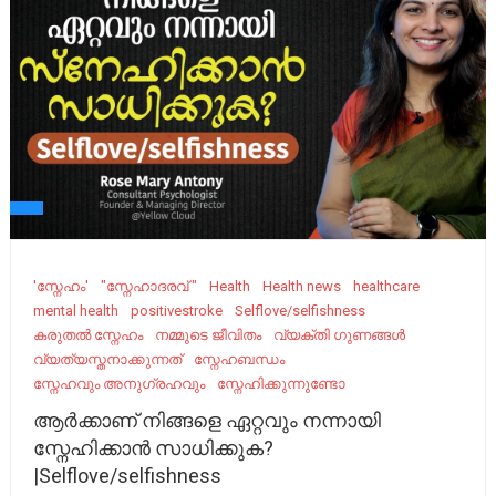
'സ്നേഹം'
"സ്നേഹാദരവ് "
Health
Health news
healthcare
mental health
positivestroke
Selflove/selfishness
കരുതൽ സ്നേഹം
നമ്മുടെ ജീവിതം
വ്യക്തി ഗുണങ്ങൾ
വ്യത്യസ്തനാക്കുന്നത്
സ്നേഹബന്ധം
സ്നേഹവും അനുഗ്രഹവും
സ്നേഹിക്കുന്നുണ്ടോ
ആർക്കാണ് നിങ്ങളെ ഏറ്റവും നന്നായി
സ്നേഹിക്കാൻ സാധിക്കുക?
|Selflove/selfishness