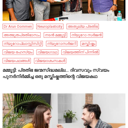
Dr Arun Oommen
Neuroplasticity
അതുല്യ പ്രതിഭ
അത്ഭുതപ്രതിഭാസം
നടൻ മമ്മൂട്ടി
ന്യൂറോ സർജൻ
ന്യൂറോപ്ലാസ്റ്റിസിറ്റി
ന്യൂറോസർജറി
മസ്തിഷ്കം
വിജയ രഹസ്യം
വിജയഗാഥ
വിജയത്തിന് പിന്നിൽ
വിജയപഥങ്ങൾ
വിജയാശംസകൾ
മമ്മൂട്ടി: പ്രതിഭ ജന്മസിദ്ധമല്ല… ദിവസവും സ്വയം
പുനർനിർമ്മിച്ച ഒരു മസ്തിഷ്കത്തിന്റെ വിജയകഥ