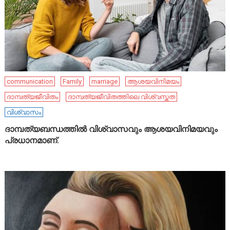
communication
Family
marriage
ആശയവിനിമയം
ദാമ്പത്യജീവിതം
ദാമ്പത്യജീവിതത്തിലെ വിശ്വസ്തത
വിശ്വാസം
ദാമ്പത്യബന്ധത്തിൽ വിശ്വാസവും ആശയവിനിമയവും
പ്രധാനമാണ്.