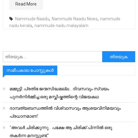
Read More
Nammude Naadu
,
Nammude Naadu News
,
nammude
nadu kerala
,
nammude nadu malayalam
അനേഷിക്കുക
സമീപകാല പോസ്റ്റുകൾ
മമ്മൂട്ടി: പ്രതിഭ ജന്മസിദ്ധമല്ല… ദിവസവും സ്വയം
പുനർനിർമ്മിച്ച ഒരു മസ്തിഷ്കത്തിന്റെ വിജയകഥ
ദാമ്പത്യബന്ധത്തിൽ വിശ്വാസവും ആശയവിനിമയവും
പ്രധാനമാണ്.
“അവൾ ചിരിക്കുന്നു… പക്ഷേ ആ ചിരിക്ക് പിന്നിൽ ഒരു
തകർന്ന മനസ്സുണ്ട്.”