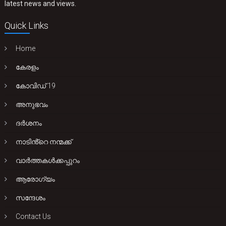
latest news and views.
Quick Links
Home
കേരളം
കോവിഡ് 19
അനുഭവം
ദർശനം
നാടിൻ്റെ നന്മക്ക്
വാർത്തകൾക്കപ്പുറം
ആരോഗ്യം
സന്ദേശം
Contact Us