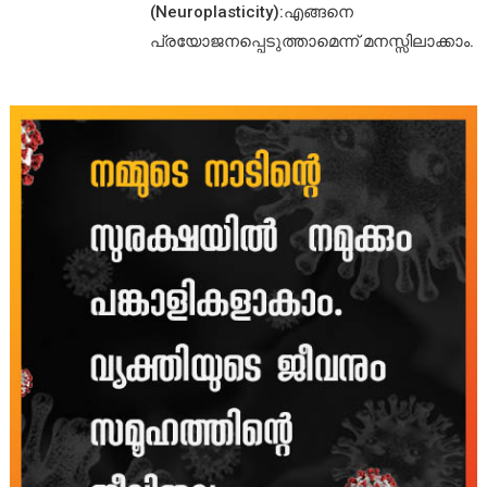
(Neuroplasticity):എങ്ങനെ
പ്രയോജനപ്പെടുത്താമെന്ന് മനസ്സിലാക്കാം.