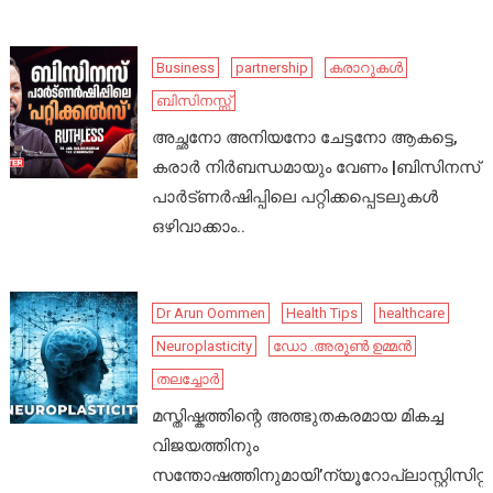
Business
partnership
കരാറുകൾ
ബിസിനസ്സ്
അച്ഛനോ അനിയനോ ചേട്ടനോ ആകട്ടെ,
കരാർ നിർബന്ധമായും വേണം |ബിസിനസ്
പാർട്ണർഷിപ്പിലെ പറ്റിക്കപ്പെടലുകൾ
ഒഴിവാക്കാം..
Dr Arun Oommen
Health Tips
healthcare
Neuroplasticity
ഡോ .അരുൺ ഉമ്മൻ
തലച്ചോർ
മസ്തിഷ്കത്തിന്റെ അത്ഭുതകരമായ മികച്ച
വിജയത്തിനും
സന്തോഷത്തിനുമായി’ന്യൂറോപ്ലാസ്റ്റിസിറ്റി’