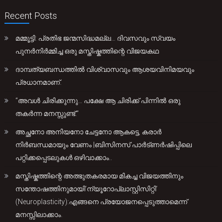
Recent Posts
മമ്മൂട്ടി: പ്രതിഭ ജന്മസിദ്ധമല്ല… ദിവസവും സ്വയം
പുനർനിർമ്മിച്ച ഒരു മസ്തിഷ്കത്തിന്റെ വിജയകഥ
ദാമ്പത്യബന്ധത്തിൽ വിശ്വാസവും ആശയവിനിമയവും
പ്രധാനമാണ്.
“അവൾ ചിരിക്കുന്നു… പക്ഷേ ആ ചിരിക്ക് പിന്നിൽ ഒരു
തകർന്ന മനസ്സുണ്ട്.”
അച്ഛനോ അനിയനോ ചേട്ടനോ ആകട്ടെ, കരാർ
നിർബന്ധമായും വേണം |ബിസിനസ് പാർട്ണർഷിപ്പിലെ
പറ്റിക്കപ്പെടലുകൾ ഒഴിവാക്കാം..
മസ്തിഷ്കത്തിന്റെ അത്ഭുതകരമായ മികച്ച വിജയത്തിനും
സന്തോഷത്തിനുമായി’ന്യൂറോപ്ലാസ്റ്റിസിറ്റി’
(Neuroplasticity):എങ്ങനെ പ്രയോജനപ്പെടുത്താമെന്ന്
മനസ്സിലാക്കാം.