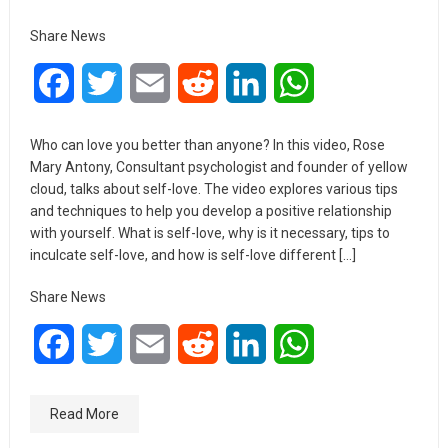
Share News
Facebook
Twitter
Email
Reddit
LinkedIn
WhatsApp
Who can love you better than anyone? In this video, Rose
Mary Antony, Consultant psychologist and founder of yellow
cloud, talks about self-love. The video explores various tips
and techniques to help you develop a positive relationship
with yourself. What is self-love, why is it necessary, tips to
inculcate self-love, and how is self-love different […]
Share News
Facebook
Twitter
Email
Reddit
LinkedIn
WhatsApp
Read More