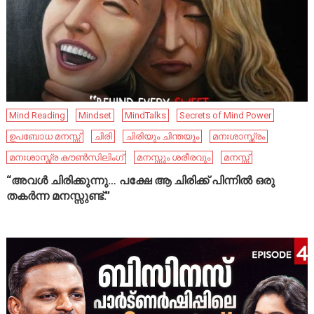
Mind Reading
Mindset
MindTalks
Secrets of Mind Power
ഉപബോധ മനസ്സ്
ചിരി
ചിരിയും ചിന്തയും
മനഃശാസ്ത്രം
മനഃശാസ്ത്ര കൗൺസിലിംഗ്
മനസ്സും ശരീരവും
മനസ്സ്
“അവൾ ചിരിക്കുന്നു… പക്ഷേ ആ ചിരിക്ക് പിന്നിൽ ഒരു
തകർന്ന മനസ്സുണ്ട്.”