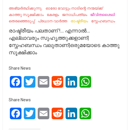
അഭ്യർത്ഥിക്കുന്നു.
ഓരോ വോട്ടും നാടിന്റെ നന്മയ്ക്ക്
കാത്തു സൂക്ഷിക്കാം
കേരളം
ജനാധിപത്യം
ജീവിതശൈലി
തെരഞ്ഞെടുപ്പ്
പ്രധാന വാർത്ത
രാഷ്ട്രീയം
സ്നേഹബന്ധം
രാഷ്ട്രീയം പലതാണ് !… എന്നാൽ…
എല്ലാവരും സുഹൃത്തുക്കളാണ്|
സ്നേഹബന്ധം വലുതാണ്|ഒരുമയോടെ കാത്തു
സൂക്ഷിക്കാം
Share News
Facebook
Twitter
Email
Reddit
LinkedIn
WhatsApp
Share News
Facebook
Twitter
Email
Reddit
LinkedIn
WhatsApp