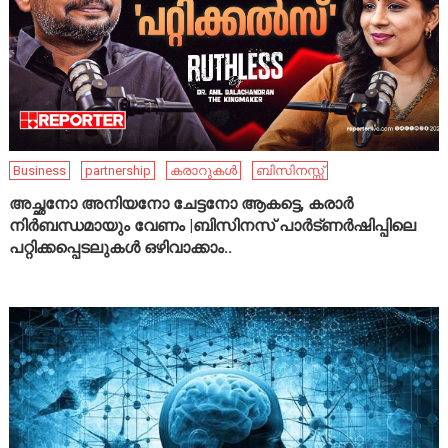
Business
partnership
കരാറുകൾ
ബിസിനസ്സ്
അച്ഛനോ അനിയനോ ചേട്ടനോ ആകട്ടെ, കരാർ
നിർബന്ധമായും വേണം |ബിസിനസ് പാർട്ണർഷിപ്പിലെ
പറ്റിക്കപ്പെടലുകൾ ഒഴിവാക്കാം..