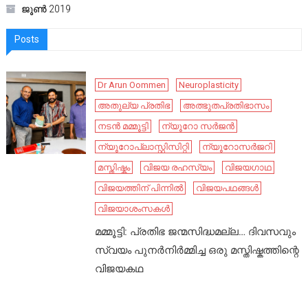
ജൂൺ 2019
Posts
Dr Arun Oommen
Neuroplasticity
അതുല്യ പ്രതിഭ
അത്ഭുതപ്രതിഭാസം
നടൻ മമ്മൂട്ടി
ന്യൂറോ സർജൻ
ന്യൂറോപ്ലാസ്റ്റിസിറ്റി
ന്യൂറോസർജറി
മസ്തിഷ്കം
വിജയ രഹസ്യം
വിജയഗാഥ
വിജയത്തിന് പിന്നിൽ
വിജയപഥങ്ങൾ
വിജയാശംസകൾ
മമ്മൂട്ടി: പ്രതിഭ ജന്മസിദ്ധമല്ല… ദിവസവും
സ്വയം പുനർനിർമ്മിച്ച ഒരു മസ്തിഷ്കത്തിന്റെ
വിജയകഥ