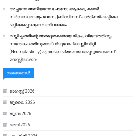
അച്ഛനോ അനിയനോ ചേട്ടനോ ആകട്ടെ, കരാർ
നിർബന്ധമായും വേണം |ബിസിനസ് പാർട്ണർഷിപ്പിലെ
പറ്റിക്കപ്പെടലുകൾ ഒഴിവാക്കാം..
മസ്തിഷ്കത്തിന്റെ അത്ഭുതകരമായ മികച്ച വിജയത്തിനും
സന്തോഷത്തിനുമായി’ന്യൂറോപ്ലാസ്റ്റിസിറ്റി’
(Neuroplasticity):എങ്ങനെ പ്രയോജനപ്പെടുത്താമെന്ന്
മനസ്സിലാക്കാം.
ശേഖരങ്ങൾ
ഓഗസ്റ്റ്‌ 2026
ജൂലൈ 2026
ജൂൺ 2026
മെയ്‌ 2026