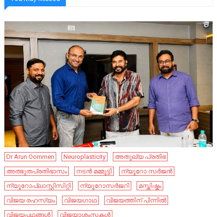
Dr Arun Oommen
Neuroplasticity
അതുല്യ പ്രതിഭ
അത്ഭുതപ്രതിഭാസം
നടൻ മമ്മൂട്ടി
ന്യൂറോ സർജൻ
ന്യൂറോപ്ലാസ്റ്റിസിറ്റി
ന്യൂറോസർജറി
മസ്തിഷ്കം
വിജയ രഹസ്യം
വിജയഗാഥ
വിജയത്തിന് പിന്നിൽ
വിജയപഥങ്ങൾ
വിജയാശംസകൾ