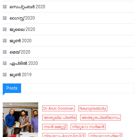
സെപ്റ്റംബർ 2020
ഓഗസ്റ്റ്‌ 2020
ജൂലൈ 2020
ജൂൺ 2020
മെയ്‌ 2020
ഏപ്രിൽ 2020
ജൂൺ 2019
Posts
Dr Arun Oommen
Neuroplasticity
അതുല്യ പ്രതിഭ
അത്ഭുതപ്രതിഭാസം
നടൻ മമ്മൂട്ടി
ന്യൂറോ സർജൻ
ന്യൂറോപ്ലാസ്റ്റിസിറ്റി
ന്യൂറോസർജറി