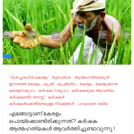
'വിശപ്പുരഹിത കേരളം'
Agriculture
ആത്മഹത്യയരുത്
ഇന്നത്തെ കേരളം
കൃഷി
കൃഷിയിടം
കേരളം
കേരള ജനത
കേരളസമൂഹം
കർഷക സമൂഹം
കർഷകരുടെ ആവശ്യം
കർഷകൻെറ മനസ്സ്
കർഷകർ
കർഷകർക്കെതിരേയുള്ള നിയമങ്ങള്‍
പറയാതെ വയ്യ
എങ്ങോട്ടാണ് കേരളം
പൊയ്ക്കൊണ്ടിരിക്കുന്നത്.? കർഷക
ആത്മഹത്യകൾ ആവർത്തിച്ചുണ്ടാവുന്നു.!