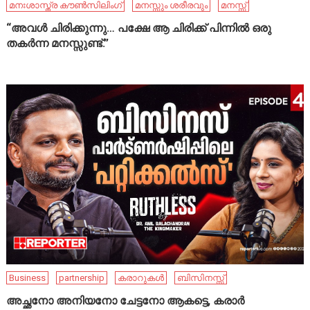
മനഃശാസ്ത്ര കൗൺസിലിംഗ്
മനസ്സും ശരീരവും
മനസ്സ്
“അവൾ ചിരിക്കുന്നു… പക്ഷേ ആ ചിരിക്ക് പിന്നിൽ ഒരു
തകർന്ന മനസ്സുണ്ട്.”
Business
partnership
കരാറുകൾ
ബിസിനസ്സ്
അച്ഛനോ അനിയനോ ചേട്ടനോ ആകട്ടെ, കരാർ