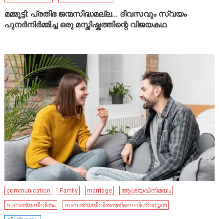
മമ്മൂട്ടി: പ്രതിഭ ജന്മസിദ്ധമല്ല… ദിവസവും സ്വയം
പുനർനിർമ്മിച്ച ഒരു മസ്തിഷ്കത്തിന്റെ വിജയകഥ
communication
Family
marriage
ആശയവിനിമയം
ദാമ്പത്യജീവിതം
ദാമ്പത്യജീവിതത്തിലെ വിശ്വസ്തത