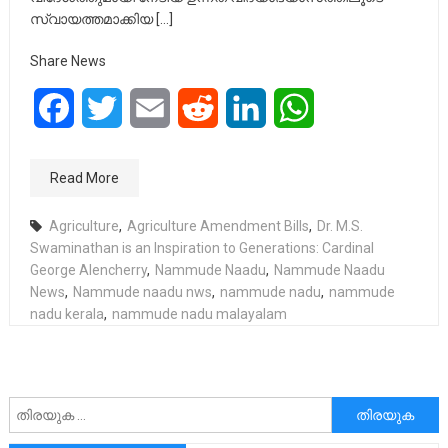
സ്വായത്തമാക്കിയ […]
Share News
Facebook
Twitter
Email
Reddit
LinkedIn
WhatsApp
Read More
Agriculture
,
Agriculture Amendment Bills
,
Dr. M.S.
Swaminathan is an Inspiration to Generations: Cardinal
George Alencherry
,
Nammude Naadu
,
Nammude Naadu
News
,
Nammude naadu nws
,
nammude nadu
,
nammude
nadu kerala
,
nammude nadu malayalam
അനേഷിക്കുക