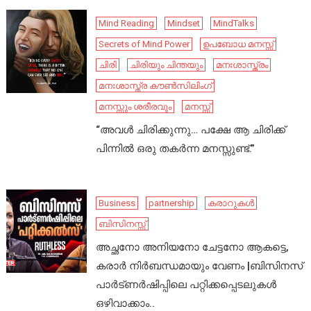
Mind Reading
Mindset
MindTalks
Secrets of Mind Power
ഉപബോധ മനസ്സ്
ചിരി
ചിരിയും ചിന്തയും
മനഃശാസ്ത്രം
മനഃശാസ്ത്ര കൗൺസിലിംഗ്
മനസ്സും ശരീരവും
മനസ്സ്
“അവൾ ചിരിക്കുന്നു… പക്ഷേ ആ ചിരിക്ക്
പിന്നിൽ ഒരു തകർന്ന മനസ്സുണ്ട്.”
Business
partnership
കരാറുകൾ
ബിസിനസ്സ്
അച്ഛനോ അനിയനോ ചേട്ടനോ ആകട്ടെ,
കരാർ നിർബന്ധമായും വേണം |ബിസിനസ്
പാർട്ണർഷിപ്പിലെ പറ്റിക്കപ്പെടലുകൾ
ഒഴിവാക്കാം..