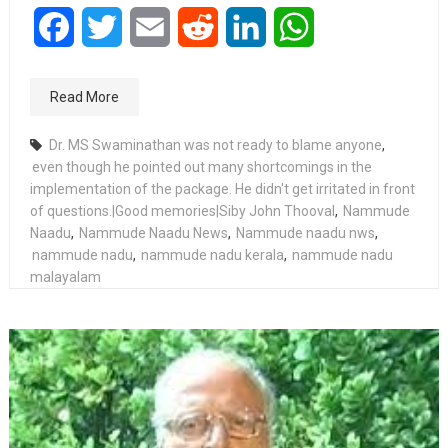
Facebook
Twitter
Email
Reddit
LinkedIn
WhatsApp
Read More
Dr. MS Swaminathan was not ready to blame anyone
,
even though he pointed out many shortcomings in the
implementation of the package. He didn't get irritated in front
of questions.|Good memories|Siby John Thooval
,
Nammude
Naadu
,
Nammude Naadu News
,
Nammude naadu nws
,
nammude nadu
,
nammude nadu kerala
,
nammude nadu
malayalam