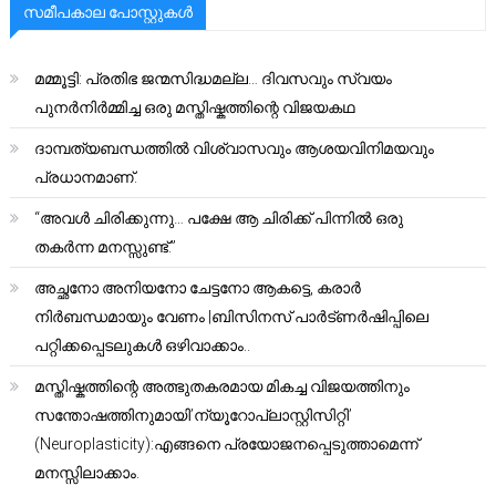
സമീപകാല പോസ്റ്റുകൾ
മമ്മൂട്ടി: പ്രതിഭ ജന്മസിദ്ധമല്ല… ദിവസവും സ്വയം
പുനർനിർമ്മിച്ച ഒരു മസ്തിഷ്കത്തിന്റെ വിജയകഥ
ദാമ്പത്യബന്ധത്തിൽ വിശ്വാസവും ആശയവിനിമയവും
പ്രധാനമാണ്.
“അവൾ ചിരിക്കുന്നു… പക്ഷേ ആ ചിരിക്ക് പിന്നിൽ ഒരു
തകർന്ന മനസ്സുണ്ട്.”
അച്ഛനോ അനിയനോ ചേട്ടനോ ആകട്ടെ, കരാർ
നിർബന്ധമായും വേണം |ബിസിനസ് പാർട്ണർഷിപ്പിലെ
പറ്റിക്കപ്പെടലുകൾ ഒഴിവാക്കാം..
മസ്തിഷ്കത്തിന്റെ അത്ഭുതകരമായ മികച്ച വിജയത്തിനും
സന്തോഷത്തിനുമായി’ന്യൂറോപ്ലാസ്റ്റിസിറ്റി’
(Neuroplasticity):എങ്ങനെ പ്രയോജനപ്പെടുത്താമെന്ന്
മനസ്സിലാക്കാം.