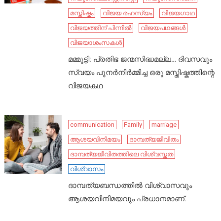
മസ്തിഷ്കം
വിജയ രഹസ്യം
വിജയഗാഥ
വിജയത്തിന് പിന്നിൽ
വിജയപഥങ്ങൾ
വിജയാശംസകൾ
മമ്മൂട്ടി: പ്രതിഭ ജന്മസിദ്ധമല്ല… ദിവസവും
സ്വയം പുനർനിർമ്മിച്ച ഒരു മസ്തിഷ്കത്തിന്റെ
വിജയകഥ
communication
Family
marriage
ആശയവിനിമയം
ദാമ്പത്യജീവിതം
ദാമ്പത്യജീവിതത്തിലെ വിശ്വസ്തത
വിശ്വാസം
ദാമ്പത്യബന്ധത്തിൽ വിശ്വാസവും
ആശയവിനിമയവും പ്രധാനമാണ്.