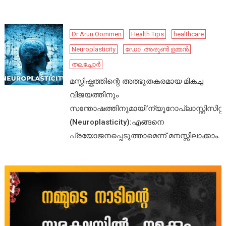
Dr Arun Oommen
Health Tips
healthcare
Neuroplasticity
ഡോ .അരുൺ ഉമ്മൻ
തലച്ചോർ
മസ്തിഷ്കത്തിന്റെ അത്ഭുതകരമായ മികച്ച
വിജയത്തിനും
സന്തോഷത്തിനുമായി’ന്യൂറോപ്ലാസ്റ്റിസിറ്റി’
(Neuroplasticity):എങ്ങനെ
പ്രയോജനപ്പെടുത്താമെന്ന് മനസ്സിലാക്കാം.