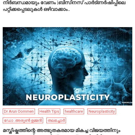
നിർബന്ധമായും വേണം |ബിസിനസ് പാർട്ണർഷിപ്പിലെ
പറ്റിക്കപ്പെടലുകൾ ഒഴിവാക്കാം..
Dr Arun Oommen
Health Tips
healthcare
Neuroplasticity
ഡോ .അരുൺ ഉമ്മൻ
തലച്ചോർ
മസ്തിഷ്കത്തിന്റെ അത്ഭുതകരമായ മികച്ച വിജയത്തിനും