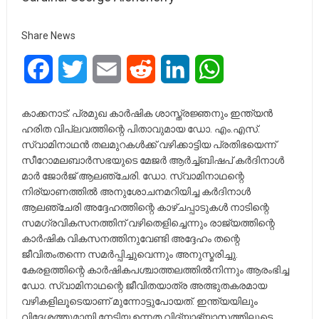
Share News
Facebook
Twitter
Email
Reddit
LinkedIn
WhatsApp
കാക്കനാട്: പ്രമുഖ കാർഷിക ശാസ്ത്രജ്ഞനും ഇന്ത്യൻ
ഹരിത വിപ്ലവത്തിന്റെ പിതാവുമായ ഡോ. എം.എസ്.
സ്വാമിനാഥൻ തലമുറകൾക്ക് വഴിക്കാട്ടിയ പ്രതിഭയെന്ന്
സീറോമലബാർസഭയുടെ മേജർ ആർച്ച്ബിഷപ് കർദിനാൾ
മാർ ജോർജ് ആലഞ്ചേരി. ഡോ. സ്വാമിനാഥന്റെ
നിര്യാണത്തിൽ അനുശോചനമറിയിച്ച കർദിനാൾ
ആലഞ്ചേരി അദ്ദേഹത്തിന്റെ കാഴ്ചപ്പാടുകൾ നാടിന്റെ
സമഗ്രവികസനത്തിന് വഴിതെളിച്ചെന്നും രാജ്യത്തിന്റെ
കാർഷിക വികസനത്തിനുവേണ്ടി അദ്ദേഹം തന്റെ
ജീവിതംതന്നെ സമർപ്പിച്ചുവെന്നും അനുസ്മരിച്ചു.
കേരളത്തിന്റെ കാർഷികപശ്ചാത്തലത്തിൽനിന്നും ആരംഭിച്ച
ഡോ. സ്വാമിനാഥന്റെ ജീവിതയാത്ര അത്ഭുതകരമായ
വഴികളിലൂടെയാണ് മുന്നോട്ടുപോയത്. ഇന്ത്യയിലും
വിദേശത്തുമായി നേടിയ ഉന്നത വിദ്യാഭ്യാസത്തിലൂടെ