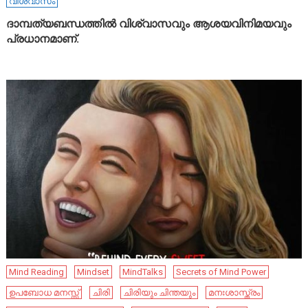
വിശ്വാസം
ദാമ്പത്യബന്ധത്തിൽ വിശ്വാസവും ആശയവിനിമയവും
പ്രധാനമാണ്.
Mind Reading
Mindset
MindTalks
Secrets of Mind Power
ഉപബോധ മനസ്സ്
ചിരി
ചിരിയും ചിന്തയും
മനഃശാസ്ത്രം