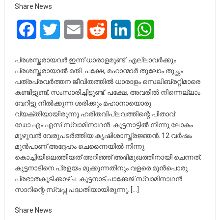
Share News
Facebook
Twitter
Email
Reddit
LinkedIn
WhatsApp
പ്രശസ്തരായവർ ഇന്ന് ധാരാളമുണ്ട്. എല്ലാവർക്കും
പ്രശസ്തരായാൽ മതി. പക്ഷേ, മഹാന്മാർ തുലോം തുച്ഛം.
പത്രപ്രവർത്തന ജീവിതത്തിൽ ധാരാളം സെലിബ്രറ്റിമാരെ
കണ്ടിട്ടുണ്ട്, സംസാരിച്ചിട്ടുണ്ട്. പക്ഷേ, അവരിൽ നിന്നെല്ലാം
വേറിട്ടു നിൽക്കുന്ന ശരിക്കും മഹാനായൊരു
വ്യക്തിയായിരുന്നു ഹരിതവിപ്ലവത്തിന്റെ പിതാവ്
ഡോ.എം.എസ്.സ്വാമിനാഥൻ. കുട്ടനാട്ടിൽ നിന്നു ലോകം
മുഴുവൻ വേരുപടർത്തിയ കൃഷിശാസ്ത്രജ്ഞൻ. 12 വർഷം
മുൻപാണ് അദ്ദേഹം ചെന്നൈയിൽ നിന്നു
കൊച്ചിയിലെത്തിയത് അറിഞ്ഞ് അഭിമുഖത്തിനായി ചെന്നത്.
കുട്ടനാടിനെ പ്രളയം മുക്കുന്നതിനും വളരെ മുൻപൊരു
പ്രഭാതകൂടിക്കാഴ്ച. കുട്ടനാട് പാക്കേജ് സ്വാമിനാഥൻ
സാറിന്റെ സ്വപ്ന പദ്ധതിയായിരുന്നു. […]
Share News