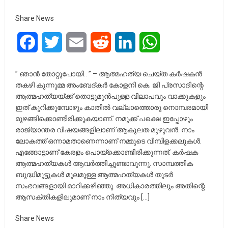
Share News
Facebook
Twitter
Email
Reddit
LinkedIn
WhatsApp
” ഞാൻ തോറ്റുപോയി.. ” – ആത്മഹത്യ ചെയ്ത കർഷകൻ
തകഴി കുന്നുമ്മ അംബേദ്കർ കോളനി കെ. ജി പ്രസാദിന്റെ
ആത്മഹത്യയ്ക്ക് തൊട്ടുമുൻപുള്ള വിലാപവും വാക്കുകളും
ഇത് കുറിക്കുമ്പോഴും കാതിൽ വല്ലാത്തൊരു നൊമ്പരമായി
മുഴങ്ങിക്കൊണ്ടിരിക്കുകയാണ്. നമുക്ക് പക്ഷെ ഇപ്പോഴും
രാജ്യാന്തര വിഷയങ്ങളിലാണ് ആകുലത മുഴുവൻ. നാം
ലോകത്ത് ഒന്നാമതാണെന്നാണ് നമ്മുടെ വീമ്പിളക്കലുകൾ.
എങ്ങോട്ടാണ് കേരളം പൊയ്ക്കൊണ്ടിരിക്കുന്നത്. കർഷക
ആത്മഹത്യകൾ ആവർത്തിച്ചുണ്ടാവുന്നു. സാമ്പത്തിക
ബുദ്ധിമുട്ടുകൾ മൂലമുള്ള ആത്മഹത്യകൾ തുടർ
സംഭവങ്ങളായി മാറിക്കഴിഞ്ഞു. അധികാരത്തിലും അതിന്റെ
ആസക്തികളിലുമാണ് നാം നിത്യവും […]
Share News