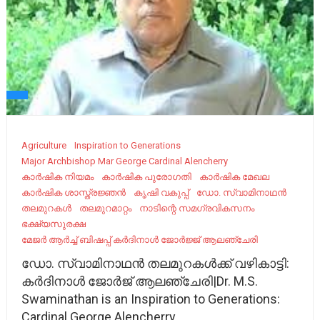
Agriculture
Inspiration to Generations
Major Archbishop Mar George Cardinal Alencherry
കാർഷിക നിയമം
കാർഷിക പുരോഗതി
കാർഷിക മേഖല
കാർഷിക ശാസ്ത്രജ്ഞൻ
കൃഷി വകുപ്പ്
ഡോ. സ്വാമിനാഥൻ
തലമുറകൾ
തലമുറമാറ്റം
നാടിന്റെ സമഗ്രവികസനം
ഭക്ഷ്യസുരക്ഷ
മേജർ ആർച്ച് ബിഷപ്പ് കർദിനാൾ ജോർജ്ജ് ആലഞ്ചേരി
ഡോ. സ്വാമിനാഥൻ തലമുറകൾക്ക് വഴികാട്ടി:
കർദിനാൾ ജോർജ് ആലഞ്ചേരി|Dr. M.S.
Swaminathan is an Inspiration to Generations:
Cardinal George Alencherry