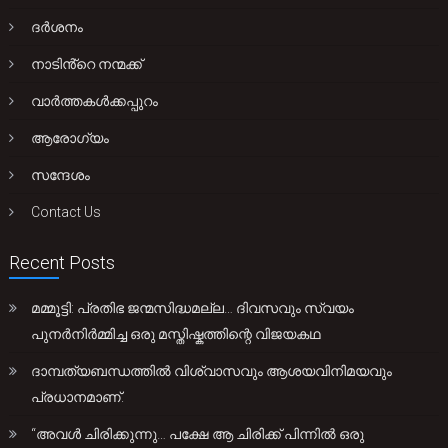
ദർശനം
നാടിൻ്റെ നന്മക്ക്
വാർത്തകൾക്കപ്പുറം
ആരോഗ്യം
സന്ദേശം
Contact Us
Recent Posts
മമ്മൂട്ടി: പ്രതിഭ ജന്മസിദ്ധമല്ല… ദിവസവും സ്വയം
പുനർനിർമ്മിച്ച ഒരു മസ്തിഷ്കത്തിന്റെ വിജയകഥ
ദാമ്പത്യബന്ധത്തിൽ വിശ്വാസവും ആശയവിനിമയവും
പ്രധാനമാണ്.
“അവൾ ചിരിക്കുന്നു… പക്ഷേ ആ ചിരിക്ക് പിന്നിൽ ഒരു