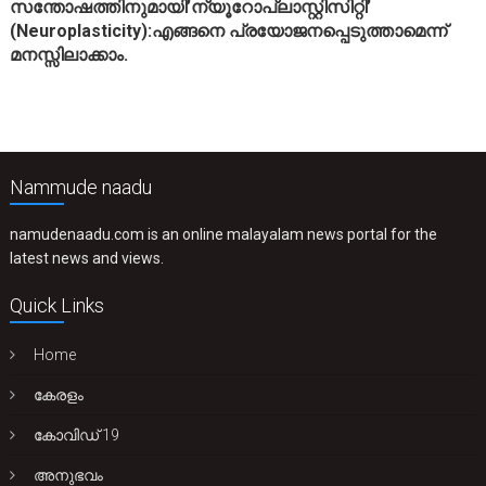
സന്തോഷത്തിനുമായി’ന്യൂറോപ്ലാസ്റ്റിസിറ്റി’
(Neuroplasticity):എങ്ങനെ പ്രയോജനപ്പെടുത്താമെന്ന്
മനസ്സിലാക്കാം.
Nammude naadu
namudenaadu.com is an online malayalam news portal for the
latest news and views.
Quick Links
Home
കേരളം
കോവിഡ് 19
അനുഭവം