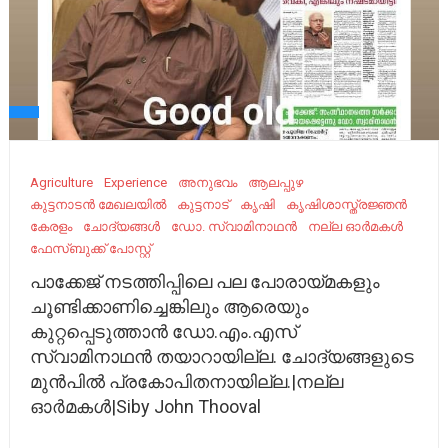
Agriculture
Experience
അനുഭവം
ആലപ്പുഴ
കുട്ടനാടന്‍ മേഖലയില്‍
കുട്ടനാട്
കൃഷി
കൃഷിശാസ്ത്രജ്ഞൻ
കേരളം
ചോദ്യങ്ങൾ
ഡോ. സ്വാമിനാഥൻ
നല്ല ഓർമകൾ
ഫേ​സ്ബു​ക്ക് പോ​സ്റ്റ്
പാക്കേജ് നടത്തിപ്പിലെ പല പോരായ്മകളും
ചൂണ്ടിക്കാണിച്ചെങ്കിലും ആരെയും
കുറ്റപ്പെടുത്താൻ ഡോ.എം.എസ്
സ്വാമിനാഥൻ തയാറായില്ല. ചോദ്യങ്ങളുടെ
മുൻപിൽ പ്രകോപിതനായില്ല.|നല്ല
ഓർമകൾ|Siby John Thooval