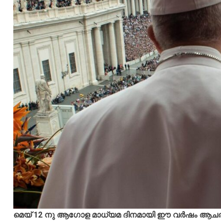
മെയ്‌ 12 നു ആഗോള മാധ്യമ ദിനമായി ഈ വർഷം ആചര