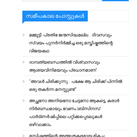
സമീപകാല പോസ്റ്റുകൾ
മമ്മൂട്ടി: പ്രതിഭ ജന്മസിദ്ധമല്ല… ദിവസവും
സ്വയം പുനർനിർമ്മിച്ച ഒരു മസ്തിഷ്കത്തിന്റെ
വിജയകഥ
ദാമ്പത്യബന്ധത്തിൽ വിശ്വാസവും
ആശയവിനിമയവും പ്രധാനമാണ്.
“അവൾ ചിരിക്കുന്നു… പക്ഷേ ആ ചിരിക്ക് പിന്നിൽ
ഒരു തകർന്ന മനസ്സുണ്ട്.”
അച്ഛനോ അനിയനോ ചേട്ടനോ ആകട്ടെ, കരാർ
നിർബന്ധമായും വേണം |ബിസിനസ്
പാർട്ണർഷിപ്പിലെ പറ്റിക്കപ്പെടലുകൾ
ഒഴിവാക്കാം..
മസ്തിഷ്കത്തിന്റെ അത്ഭുതകരമായ മികച്ച