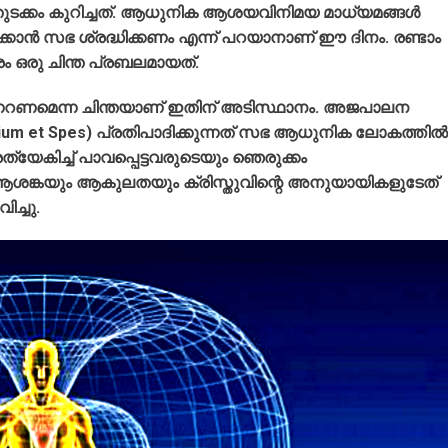
 തുടക്കം കുറിച്ചത്. ആധുനിക ആശയവിനിമയ മാധ്യമങ്ങൾ
്കാൻ സഭ ശ്രദ്ധിക്കണം എന്ന് പറയാനാണ് ഈ ദിനം. രണ്ടാം
ം ഒരു ചിന്ത പ്രബലമായത്.
േറണമെന്ന ചിന്തയാണ് ഇതിന് അടിസ്ഥാനം. അജപാലന
um et Spes) പ്രതിപാദിക്കുന്നത് സഭ ആധുനിക ലോകത്തിൽ
യേകിച്ച് പാവപ്പെട്ടവരുടെയും ഞെരുക്കം
ആശങ്കയും ആകുലതയും ക്രിസ്തുവിന്റെ അനുയായികളുടേത്
ച്ചു.