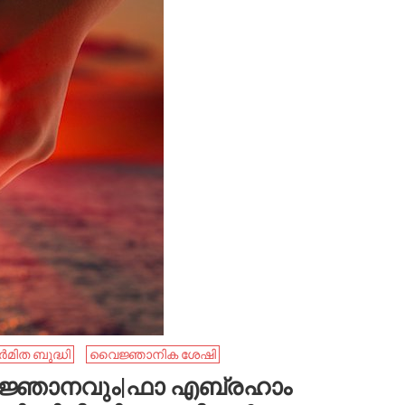
ർമിത ബുദ്ധി
വൈജ്ഞാനിക ശേഷി
റെ ജ്ഞാനവും|ഫാ എബ്രഹാം