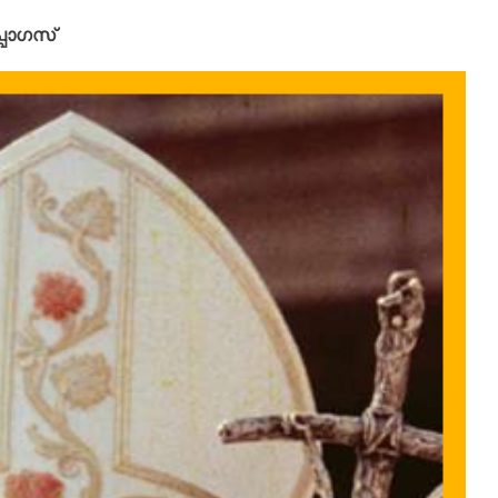
പാഗസ്