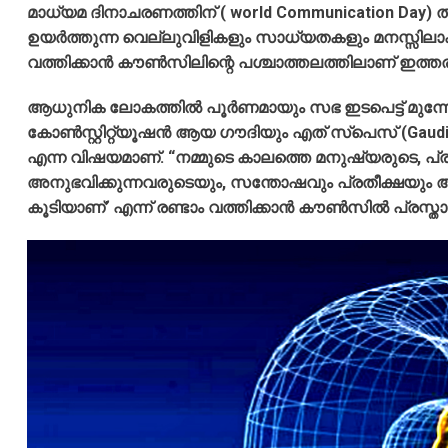
മാധ്യമ ദിനാചരണത്തിന് ( world Communication Day)
ഉയർത്തുന്ന വെല്ലുവിളികളും സാധ്യതകളും മനസ്സിലാക
വത്തിക്കാൻ കൗൺസിലിന്റെ പശ്ചാത്തലത്തിലാണ് ഇത്തര
ആധുനിക ലോകത്തിൽ പൂർണമായും സഭ ഇടപെട്ട് മുന്ന
കോൺസ്റ്റിറ്റ്യൂഷൻ ആയ ഗൗദിയും എത് സ്പെസ് (Gaudi
എന്ന വിഷയമാണ്. “നമ്മുടെ കാലത്തെ മനുഷ്യരുടെ, പ്രത്
അനുഭവിക്കുന്നവരുടെയും, സന്തോഷവും പ്രതീക്ഷയും 
കൂടിയാണ്’ എന്ന് രണ്ടാം വത്തിക്കാൻ കൗൺസിൽ പ്രസ്താവി