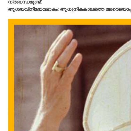
നിർബന്ധമുണ്ട്.
ആശയവിനിമയലോകം: ആധുനികകാലത്തെ അരെയൊപ്