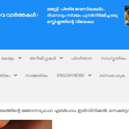
മമ്മൂട്ടി: പ്രതിഭ ജന്മസിദ്ധമല്ല…
വ വാർത്തകൾ
ദിവസവും സ്വയം പുനർനിർമ്മിച്ച ഒരു
മസ്തിഷ്കത്തിന്റെ വിജയകഥ
കേരളം
അറിയിപ്പുകൾ
പ്രാർത്ഥന
സാംസ്കാരികം
്തികം
സാങ്കേതികം
ENGLISH NEWS
ബന്ധപെടുക
ദയത്തിന്റെ ജ്ഞാനവും|ഫാ എബ്രഹാം ഇരിമ്പിനിക്കൽ, സെക്രട്