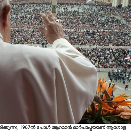
ിക്കുന്നു. 1967ൽ പോൾ ആറാമൻ മാർപാപ്പയാണ് ആഗോള