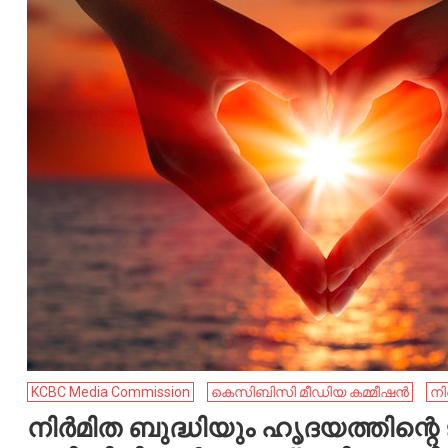
KCBC Media Commission
കെസിബിസി മീഡിയ കമ്മീഷൻ
നി
നിർമിത ബുദ്ധിയും ഹൃദയത്തിന്