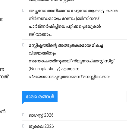
അച്ഛനോ അനിയനോ ചേട്ടനോ ആകട്ടെ, കരാർ
നിർബന്ധമായും വേണം |ബിസിനസ്
്ത
പാർട്ണർഷിപ്പിലെ പറ്റിക്കപ്പെടലുകൾ
ഒഴിവാക്കാം..
മസ്തിഷ്കത്തിന്റെ അത്ഭുതകരമായ മികച്ച
വിജയത്തിനും
സന്തോഷത്തിനുമായി’ന്യൂറോപ്ലാസ്റ്റിസിറ്റി’
്ന
(Neuroplasticity):എങ്ങനെ
നത്.
പ്രയോജനപ്പെടുത്താമെന്ന് മനസ്സിലാക്കാം.
ശേഖരങ്ങൾ
ാൻ
ഓഗസ്റ്റ്‌ 2026
ജൂലൈ 2026