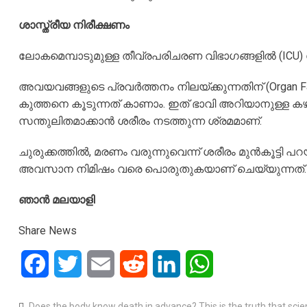
ശാസ്ത്രീയ നിരീക്ഷണം
ലോകമെമ്പാടുമുള്ള തീവ്രപരിചരണ വിഭാഗങ്ങളിൽ (ICU) ഡോ
അവയവങ്ങളുടെ പ്രവർത്തനം നിലയ്ക്കുന്നതിന് (Organ Fa
കുത്തനെ കൂടുന്നത് കാണാം. ഇത് ഭാവി അറിയാനുള്ള കഴി
സന്തുലിതമാക്കാൻ ശരീരം നടത്തുന്ന ശ്രമമാണ്.
ചുരുക്കത്തിൽ, മരണം വരുന്നുവെന്ന് ശരീരം മുൻകൂട്ടി പ
അവസാന നിമിഷം വരെ പൊരുതുകയാണ് ചെയ്യുന്നത്.
ഞാൻ മലയാളി
Share News
Facebook
Twitter
Email
Reddit
LinkedIn
WhatsApp
Does the body know death in advance? This is the truth that scie