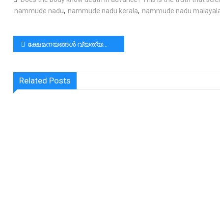
nammude nadu
,
nammude nadu kerala
,
nammude nadu malayal
പോസ്റ്റുകളിലൂടെ
ക്ഷേമനയങ്ങൾ വ്യത്യസ്തമായേക്കാം.പക്ഷേ ഭരണനീതിക്ക് വ്യത്യാസം പാടില്ല
Related Posts