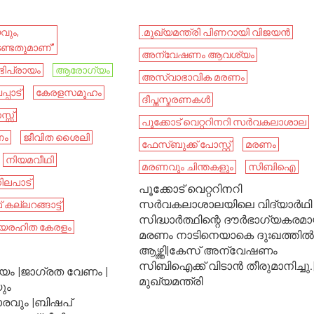
വും,
.മുഖ്യമന്ത്രി പിണറായി വിജയൻ
േണ്ടതുമാണ്”
അന്വേഷണം ആവശ്യം
ിപ്രായം
ആരോഗ്യം
അസ്വാഭാവിക മരണം
്പാട്
കേരളസമൂഹം
ദീപ്തസ്മരണകള്‍
്സ്
പൂക്കോട് വെറ്ററിനറി സർവകലാശാല
ണം
ജീവിത ശൈലി
ഫേസ്ബുക്ക് പോസ്റ്റ്
മരണം
നിയമവീഥി
മരണവും ചിന്തകളും
സിബിഐ
ിലപാട്
പൂക്കോട് വെറ്ററിനറി
സർവകലാശാലയിലെ വിദ്യാർഥി
ല്ലറങ്ങാട്ട്
സിദ്ധാർത്ഥിന്റെ ദൗർഭാഗ്യകരമ
്യരഹിത കേരളം
മരണം നാടിനെയാകെ ദുഃഖത്തിൽ
ആഴ്ത്തി|കേസ് അന്വേഷണം
സിബിഐക്ക് വിടാൻ തീരുമാനിച്ചു.
യം |ജാഗ്രത വേണം |
മുഖ്യമന്ത്രി
ും
രവും |ബിഷപ്