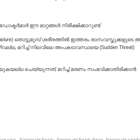
ക്ടർമാർ ഈ മാറ്റങ്ങൾ നിരീക്ഷിക്കാറുണ്ട്.
ilure) തൊട്ടുമുമ്പ് ശരീരത്തിൽ ഇത്തരം രാസവസ്തുക്കളുടെ 
വല്ല, മറിച്ച് നിലവിലെ അപകടാവസ്ഥയെ (Sudden Threat)
റയുകയല്ല ചെയ്യുന്നത്; മറിച്ച് മരണം സംഭവിക്കാതിരിക്കാൻ
nce says.
,
Nammude Naadu
,
Nammude Naadu News
,
Nammude naadu