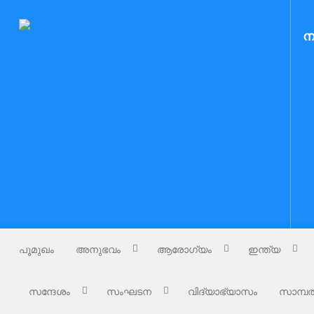
Skip
to
Nammude Naadu
ന
നമ്മുടെ നാട്
content
പൂമുഖം
അനുഭവം
ആരോഗ്യം
ഇന്ത്യ
സന്ദേശം
സംഘടന
വിദ്യാഭ്യാസം
സാമ്പത