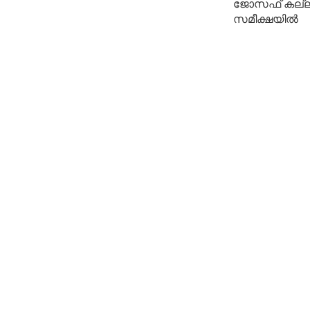
ജോസഫ് കല്ലറങ്
സമീക്ഷയിൽ