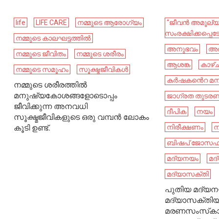
life
LIFE CARE
നമ്മുടെ ആരോഗ്യം
“ജീവന്‍ അമൂല്യ
സംരക്ഷിക്കപ്പെട
നമ്മുടെ കാലഘട്ടത്തിൽ
അനുഭവം
അഭ
നമ്മുടെ ജീവിതം
നമ്മുടെ ശരീരം
ആശങ്ക
കാഴ്ചപ
നമ്മുടെ സമൂഹം
സൂക്ഷ്മജീവികൾ
കർഷകൻെറ മനസ
നമ്മുടെ ശരീരത്തിൽ
മനുഷ്യകോശങ്ങളോടൊപ്പം
ജാഗ്രത തുടര
ജീവിക്കുന്ന അനവധി
ദീപിക
നയം
സൂക്ഷ്മജീവികളുടെ ഒരു വമ്പൻ ലോകം
കൂടി ഉണ്ട്.
നിരീക്ഷണം
ന
ബിഷപ് ജോസഫ് ക
മദ്യനയം
മദ
മദ്യാസക്തി
പുതിയ മദ്യന
മദ്യാസക്തിയ
മരണസംസ്‌കാ