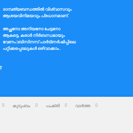
ദാമ്പത്യബന്ധത്തിൽ വിശ്വാസവും
ആശയവിനിമയവും പ്രധാനമാണ്.
അച്ഛനോ അനിയനോ ചേട്ടനോ
ആകട്ടെ, കരാർ നിർബന്ധമായും
വേണം |ബിസിനസ് പാർട്ണർഷിപ്പിലെ
പറ്റിക്കപ്പെടലുകൾ ഒഴിവാക്കാം..
ി’
കുടുംബം
പംക്തി
വാർത്ത