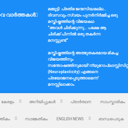
മമ്മൂട്ടി: പ്രതിഭ ജന്മസിദ്ധമല്ല…
വ വാർത്തകൾ
ദിവസവും സ്വയം പുനർനിർമ്മിച്ച ഒരു
മസ്തിഷ്കത്തിന്റെ വിജയകഥ
“അവൾ ചിരിക്കുന്നു… പക്ഷേ ആ
ചിരിക്ക് പിന്നിൽ ഒരു തകർന്ന
മനസ്സുണ്ട്.”
മസ്തിഷ്കത്തിന്റെ അത്ഭുതകരമായ മികച്ച
വിജയത്തിനും
സന്തോഷത്തിനുമായി’ന്യൂറോപ്ലാസ്റ്റിസിറ്റ
(Neuroplasticity):എങ്ങനെ
പ്രയോജനപ്പെടുത്താമെന്ന്
മനസ്സിലാക്കാം.
കേരളം
അറിയിപ്പുകൾ
പ്രാർത്ഥന
സാംസ്കാരികം
്തികം
സാങ്കേതികം
ENGLISH NEWS
ബന്ധപെടുക