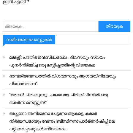
ഇനി എന്ത് ?
അനേഷിക്കുക
സമീപകാല പോസ്റ്റുകൾ
മമ്മൂട്ടി: പ്രതിഭ ജന്മസിദ്ധമല്ല… ദിവസവും സ്വയം
പുനർനിർമ്മിച്ച ഒരു മസ്തിഷ്കത്തിന്റെ വിജയകഥ
ദാമ്പത്യബന്ധത്തിൽ വിശ്വാസവും ആശയവിനിമയവും
പ്രധാനമാണ്.
“അവൾ ചിരിക്കുന്നു… പക്ഷേ ആ ചിരിക്ക് പിന്നിൽ ഒരു
തകർന്ന മനസ്സുണ്ട്.”
അച്ഛനോ അനിയനോ ചേട്ടനോ ആകട്ടെ, കരാർ
നിർബന്ധമായും വേണം |ബിസിനസ് പാർട്ണർഷിപ്പിലെ
പറ്റിക്കപ്പെടലുകൾ ഒഴിവാക്കാം..