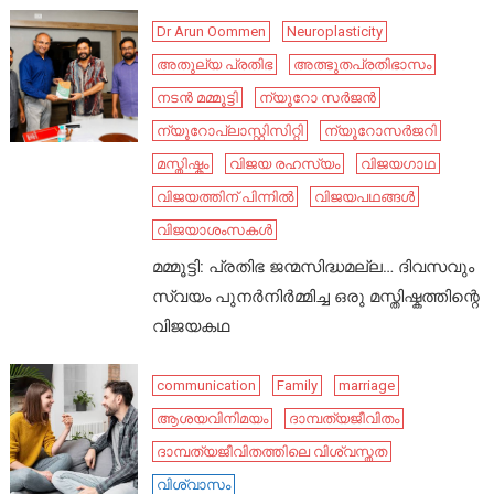
Dr Arun Oommen
Neuroplasticity
അതുല്യ പ്രതിഭ
അത്ഭുതപ്രതിഭാസം
നടൻ മമ്മൂട്ടി
ന്യൂറോ സർജൻ
ന്യൂറോപ്ലാസ്റ്റിസിറ്റി
ന്യൂറോസർജറി
മസ്തിഷ്കം
വിജയ രഹസ്യം
വിജയഗാഥ
വിജയത്തിന് പിന്നിൽ
വിജയപഥങ്ങൾ
വിജയാശംസകൾ
മമ്മൂട്ടി: പ്രതിഭ ജന്മസിദ്ധമല്ല… ദിവസവും
സ്വയം പുനർനിർമ്മിച്ച ഒരു മസ്തിഷ്കത്തിന്റെ
വിജയകഥ
communication
Family
marriage
ആശയവിനിമയം
ദാമ്പത്യജീവിതം
ദാമ്പത്യജീവിതത്തിലെ വിശ്വസ്തത
വിശ്വാസം