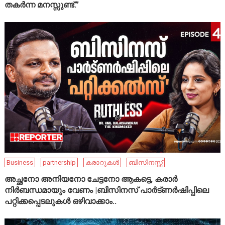
തകർന്ന മനസ്സുണ്ട്.”
Business
partnership
കരാറുകൾ
ബിസിനസ്സ്
അച്ഛനോ അനിയനോ ചേട്ടനോ ആകട്ടെ, കരാർ
നിർബന്ധമായും വേണം |ബിസിനസ് പാർട്ണർഷിപ്പിലെ
പറ്റിക്കപ്പെടലുകൾ ഒഴിവാക്കാം..