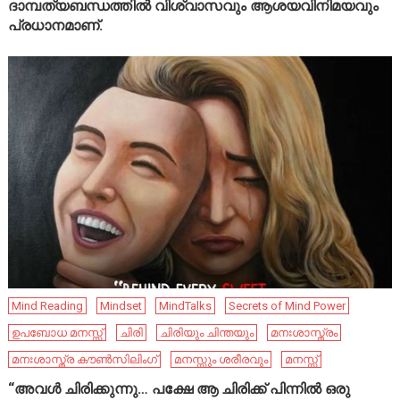
ദാമ്പത്യബന്ധത്തിൽ വിശ്വാസവും ആശയവിനിമയവും
പ്രധാനമാണ്.
Mind Reading
Mindset
MindTalks
Secrets of Mind Power
ഉപബോധ മനസ്സ്
ചിരി
ചിരിയും ചിന്തയും
മനഃശാസ്ത്രം
മനഃശാസ്ത്ര കൗൺസിലിംഗ്
മനസ്സും ശരീരവും
മനസ്സ്
“അവൾ ചിരിക്കുന്നു… പക്ഷേ ആ ചിരിക്ക് പിന്നിൽ ഒരു