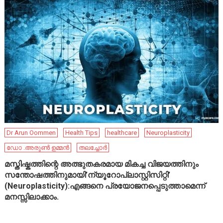
Dr Arun Oommen
Health Tips
healthcare
Neuroplasticity
ഡോ .അരുൺ ഉമ്മൻ
തലച്ചോർ
മസ്തിഷ്കത്തിന്റെ അത്ഭുതകരമായ മികച്ച വിജയത്തിനും
സന്തോഷത്തിനുമായി’ന്യൂറോപ്ലാസ്റ്റിസിറ്റി’
(Neuroplasticity):എങ്ങനെ പ്രയോജനപ്പെടുത്താമെന്ന്
മനസ്സിലാക്കാം.