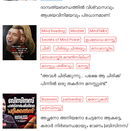
ദാമ്പത്യബന്ധത്തിൽ വിശ്വാസവും
ആശയവിനിമയവും പ്രധാനമാണ്.
Mind Reading
Mindset
MindTalks
Secrets of Mind Power
ഉപബോധ മനസ്സ്
ചിരി
ചിരിയും ചിന്തയും
മനഃശാസ്ത്രം
മനഃശാസ്ത്ര കൗൺസിലിംഗ്
മനസ്സും ശരീരവും
മനസ്സ്
“അവൾ ചിരിക്കുന്നു… പക്ഷേ ആ ചിരിക്ക്
പിന്നിൽ ഒരു തകർന്ന മനസ്സുണ്ട്.”
Business
partnership
കരാറുകൾ
ബിസിനസ്സ്
അച്ഛനോ അനിയനോ ചേട്ടനോ ആകട്ടെ,
കരാർ നിർബന്ധമായും വേണം |ബിസിനസ്