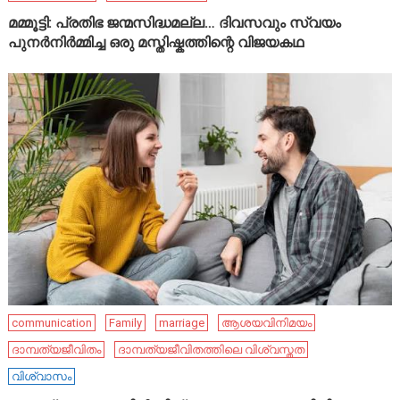
മമ്മൂട്ടി: പ്രതിഭ ജന്മസിദ്ധമല്ല… ദിവസവും സ്വയം
പുനർനിർമ്മിച്ച ഒരു മസ്തിഷ്കത്തിന്റെ വിജയകഥ
communication
Family
marriage
ആശയവിനിമയം
ദാമ്പത്യജീവിതം
ദാമ്പത്യജീവിതത്തിലെ വിശ്വസ്തത
വിശ്വാസം