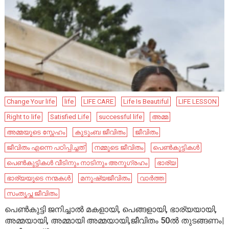
Change Your life
life
LIFE CARE
Life Is Beautiful
LIFE LESSON
Right to life
Satisfied Life
successful life
അമ്മ
അമ്മയുടെ സ്നേഹം
കുടുംബ ജീവിതം
ജീവിതം
ജീവിതം എന്നെ പഠിപ്പിച്ചത്
നമ്മുടെ ജീവിതം
പെൺകുട്ടികൾ
പെൺകുട്ടികൾ വീടിനും നാടിനും അനുഗ്രഹം
ഭാര്യ
ഭാര്യയുടെ നന്മകൾ
മനുഷ്യജീവിതം
വാർത്ത
സംതൃപ്ത ജീവിതം
പെൺകുട്ടി ജനിച്ചാൽ മകളായി, പെങ്ങളായി, ഭാര്യയായി,
അമ്മയായി, അമ്മായി അമ്മയായി,ജീവിതം 50ൽ തുടങ്ങണം|