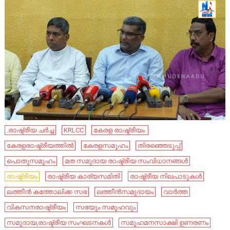
.രാഷ്ട്രീയ ചർച്ച
KRLCC
കേ​രള രാഷ്ട്രീയം ​
കേരളരാഷ്ട്രീയത്തിൽ
കേരളസമൂഹം
തിരഞ്ഞെടുപ്പ്
പൊതുസമൂഹം
മത സമുദായ രാഷ്ട്രീയ സംവിധാനങ്ങൾ
രാഷ്ട്രീയം
രാഷ്ട്രീയ കാര്യസമിതി
രാഷ്ട്രീയ നിലപാടുകൾ
ലത്തീൻ കത്തോലിക്ക സഭ
ലത്തീൻസമുദായം
വാർത്ത
വികസനരാഷ്ട്രീയം
സഭയും സമൂഹവും
സമുദായ,രാഷ്ട്രീയ സംഘടനകൾ
സമൂഹമനസാക്ഷി ഉണരണം