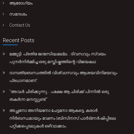
ആരോഗ്യം
സന്ദേശം
Contact Us
Recent Posts
മമ്മൂട്ടി: പ്രതിഭ ജന്മസിദ്ധമല്ല… ദിവസവും സ്വയം
പുനർനിർമ്മിച്ച ഒരു മസ്തിഷ്കത്തിന്റെ വിജയകഥ
ദാമ്പത്യബന്ധത്തിൽ വിശ്വാസവും ആശയവിനിമയവും
പ്രധാനമാണ്.
“അവൾ ചിരിക്കുന്നു… പക്ഷേ ആ ചിരിക്ക് പിന്നിൽ ഒരു
തകർന്ന മനസ്സുണ്ട്.”
അച്ഛനോ അനിയനോ ചേട്ടനോ ആകട്ടെ, കരാർ
നിർബന്ധമായും വേണം |ബിസിനസ് പാർട്ണർഷിപ്പിലെ
പറ്റിക്കപ്പെടലുകൾ ഒഴിവാക്കാം..