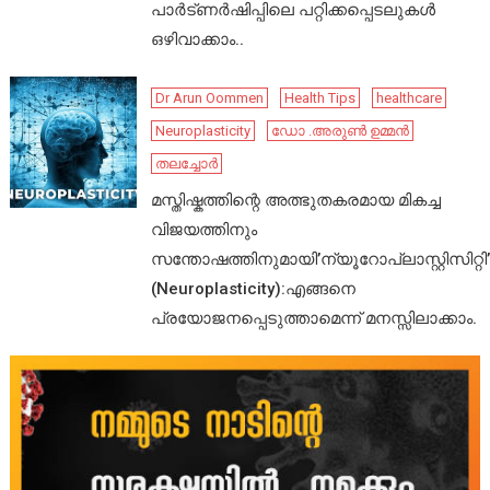
പാർട്ണർഷിപ്പിലെ പറ്റിക്കപ്പെടലുകൾ
ഒഴിവാക്കാം..
Dr Arun Oommen
Health Tips
healthcare
Neuroplasticity
ഡോ .അരുൺ ഉമ്മൻ
തലച്ചോർ
മസ്തിഷ്കത്തിന്റെ അത്ഭുതകരമായ മികച്ച
വിജയത്തിനും
സന്തോഷത്തിനുമായി’ന്യൂറോപ്ലാസ്റ്റിസിറ്റി’
(Neuroplasticity):എങ്ങനെ
പ്രയോജനപ്പെടുത്താമെന്ന് മനസ്സിലാക്കാം.