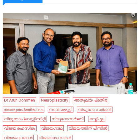
Dr Arun Oommen
Neuroplasticity
അതുല്യ പ്രതിഭ
അത്ഭുതപ്രതിഭാസം
നടൻ മമ്മൂട്ടി
ന്യൂറോ സർജൻ
ന്യൂറോപ്ലാസ്റ്റിസിറ്റി
ന്യൂറോസർജറി
മസ്തിഷ്കം
വിജയ രഹസ്യം
വിജയഗാഥ
വിജയത്തിന് പിന്നിൽ
വിജയപഥങ്ങൾ
വിജയാശംസകൾ