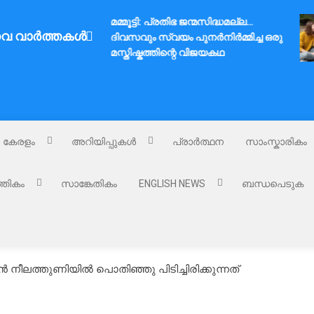
മമ്മൂട്ടി: പ്രതിഭ ജന്മസിദ്ധമല്ല…
വ വാർത്തകൾ
ദിവസവും സ്വയം പുനർനിർമ്മിച്ച ഒരു
മസ്തിഷ്കത്തിന്റെ വിജയകഥ
കേരളം
അറിയിപ്പുകൾ
പ്രാർത്ഥന
സാംസ്കാരികം
്തികം
സാങ്കേതികം
ENGLISH NEWS
ബന്ധപെടുക
നീലത്തുണിയിൽ പൊതിഞ്ഞു പിടിച്ചിരിക്കുന്നത്