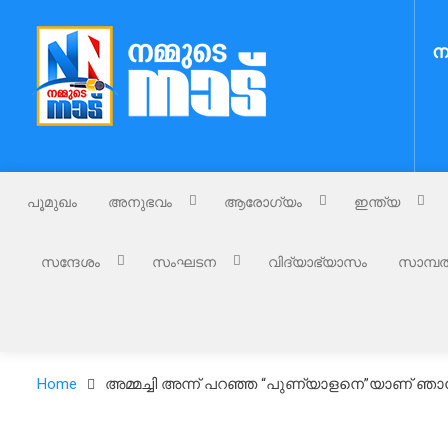
Skip
to
ന
content
Nammude Naadu
നമ്മുടെ നാട്
പൂമുഖം
അനുഭവം
ആരോഗ്യം
ഇന്ത്യ
സന്ദേശം
സംഘടന
വിദ്യാഭ്യാസം
സാമ്പത
Home
അമ്മച്ചി അന്ന് പറഞ്ഞ “പുണ്യാളനെ”യാണ് ഞാൻ 