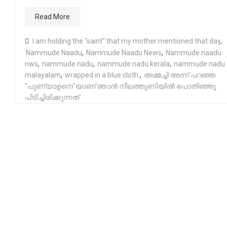
Read More
I am holding the "saint" that my mother mentioned that day
,
Nammude Naadu
,
Nammude Naadu News
,
Nammude naadu
nws
,
nammude nadu
,
nammude nadu kerala
,
nammude nadu
malayalam
,
wrapped in a blue cloth.
,
അമ്മച്ചി അന്ന് പറഞ്ഞ
"പുണ്യാളനെ"യാണ് ഞാൻ നീലത്തുണിയിൽ പൊതിഞ്ഞു
പിടിച്ചിരിക്കുന്നത്