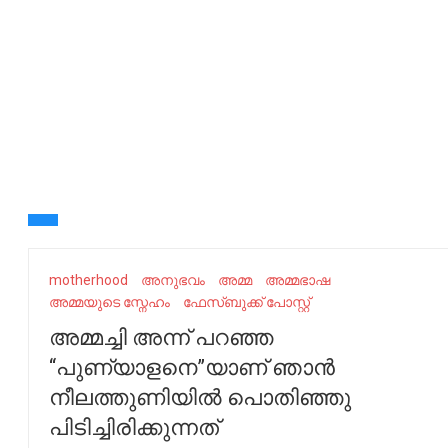
motherhood
അനുഭവം
അമ്മ
അമ്മഭാഷ
അമ്മയുടെ സ്നേഹം
ഫേ​സ്ബു​ക്ക് പോ​സ്റ്റ്
അമ്മച്ചി അന്ന് പറഞ്ഞ
“പുണ്യാളനെ”യാണ് ഞാൻ
നീലത്തുണിയിൽ പൊതിഞ്ഞു
പിടിച്ചിരിക്കുന്നത്