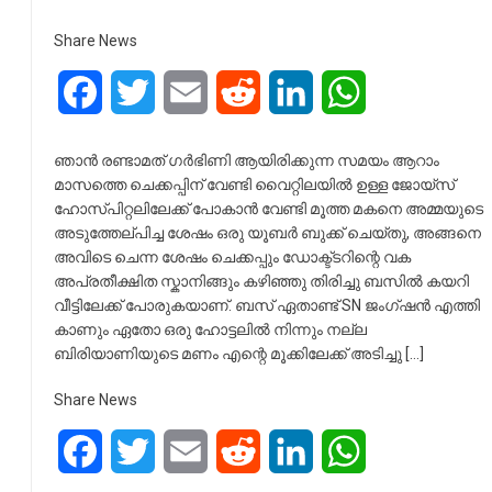
Share News
Facebook
Twitter
Email
Reddit
LinkedIn
WhatsApp
ഞാൻ രണ്ടാമത് ഗർഭിണി ആയിരിക്കുന്ന സമയം ആറാം
മാസത്തെ ചെക്കപ്പിന് വേണ്ടി വൈറ്റിലയിൽ ഉള്ള ജോയ്സ്
ഹോസ്പിറ്റലിലേക്ക് പോകാൻ വേണ്ടി മൂത്ത മകനെ അമ്മയുടെ
അടുത്തേല്പിച്ച ശേഷം ഒരു യൂബർ ബുക്ക്‌ ചെയ്തു, അങ്ങനെ
അവിടെ ചെന്ന ശേഷം ചെക്കപ്പും ഡോക്ട്ടറിന്റെ വക
അപ്രതീക്ഷിത സ്കാനിങ്ങും കഴിഞ്ഞു തിരിച്ചു ബസിൽ കയറി
വീട്ടിലേക്ക് പോരുകയാണ്. ബസ് ഏതാണ്ട് SN ജംഗ്ഷൻ എത്തി
കാണും ഏതോ ഒരു ഹോട്ടലിൽ നിന്നും നല്ല
ബിരിയാണിയുടെ മണം എന്റെ മൂക്കിലേക്ക് അടിച്ചു […]
Share News
Facebook
Twitter
Email
Reddit
LinkedIn
WhatsApp