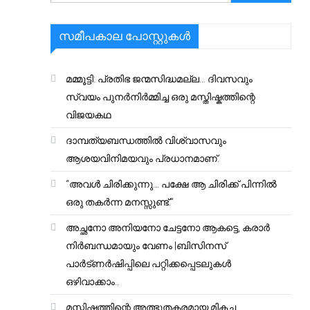
സമീപകാല പോസ്റ്റുകൾ
മമ്മൂട്ടി: പ്രതിഭ ജന്മസിദ്ധമല്ല… ദിവസവും
സ്വയം പുനർനിർമ്മിച്ച ഒരു മസ്തിഷ്കത്തിന്റെ
വിജയകഥ
ദാമ്പത്യബന്ധത്തിൽ വിശ്വാസവും
ആശയവിനിമയവും പ്രധാനമാണ്.
“അവൾ ചിരിക്കുന്നു… പക്ഷേ ആ ചിരിക്ക് പിന്നിൽ
ഒരു തകർന്ന മനസ്സുണ്ട്.”
അച്ഛനോ അനിയനോ ചേട്ടനോ ആകട്ടെ, കരാർ
നിർബന്ധമായും വേണം |ബിസിനസ്
പാർട്ണർഷിപ്പിലെ പറ്റിക്കപ്പെടലുകൾ
ഒഴിവാക്കാം..
മസ്തിഷ്കത്തിന്റെ അത്ഭുതകരമായ മികച്ച