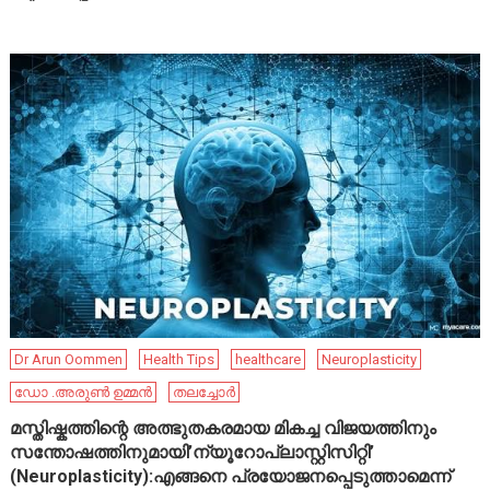
Dr Arun Oommen
Health Tips
healthcare
Neuroplasticity
ഡോ .അരുൺ ഉമ്മൻ
തലച്ചോർ
മസ്തിഷ്കത്തിന്റെ അത്ഭുതകരമായ മികച്ച വിജയത്തിനും
സന്തോഷത്തിനുമായി’ന്യൂറോപ്ലാസ്റ്റിസിറ്റി’
(Neuroplasticity):എങ്ങനെ പ്രയോജനപ്പെടുത്താമെന്ന്