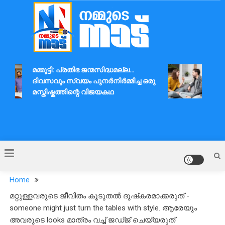
Skip
to
content
Nammude Naadu
മമ്മൂട്ടി: പ്രതിഭ ജന്മസിദ്ധമല്ല…
ദാമ്
ദിവസവും സ്വയം പുനർനിർമ്മിച്ച ഒരു
ആശയവ
മസ്തിഷ്കത്തിന്റെ വിജയകഥ
Home
മറ്റുള്ളവരുടെ ജീവിതം കൂടുതൽ ദുഷ്‌കരമാക്കരുത് -
someone might just turn the tables with style. ആരേയും
അവരുടെ looks മാത്രം വച്ച് ജഡ്ജ് ചെയ്യരുത്