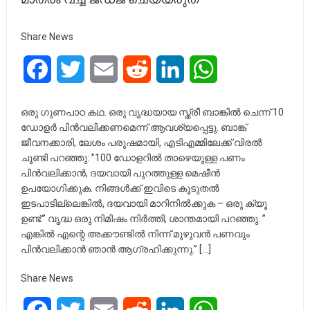
Share News
Facebook
Twitter
Email
Reddit
LinkedIn
WhatsApp
ഒരു ഗുണപാഠ കഥ. ഒരു വൃദ്ധയായ സ്ത്രീ ബാങ്കിൽ ചെന്ന് 10
ഡോളർ പിൻവലിക്കണമെന്ന് ആവശ്യപ്പെട്ടു. ബാങ്ക്
ജീവനക്കാരി, ലേശം പരുഷമായി, എടിഎമ്മിലേക്ക് വിരൽ
ചൂണ്ടി പറഞ്ഞു: ”100 ഡോളറിൽ താഴെയുള്ള പണം
പിൻവലിക്കാൻ, ദയവായി പുറത്തുള്ള മെഷീൻ
ഉപയോഗിക്കുക. നിങ്ങൾക്ക് ഇവിടെ കൂടുതൽ
ഇടപാടില്ലെങ്കിൽ, ദയവായി മാറിനിൽക്കുക – ഒരു ക്യൂ
ഉണ്ട്.” വൃദ്ധ ഒരു നിമിഷം നിർത്തി, ശാന്തമായി പറഞ്ഞു. ”
എങ്കിൽ എന്റെ അക്കൗണ്ടിൽ നിന്ന് മുഴുവൻ പണവും
പിൻവലിക്കാൻ ഞാൻ ആഗ്രഹിക്കുന്നു.” […]
Share News