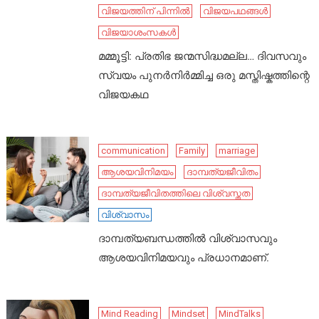
വിജയത്തിന് പിന്നിൽ
വിജയപഥങ്ങൾ
വിജയാശംസകൾ
മമ്മൂട്ടി: പ്രതിഭ ജന്മസിദ്ധമല്ല… ദിവസവും
സ്വയം പുനർനിർമ്മിച്ച ഒരു മസ്തിഷ്കത്തിന്റെ
വിജയകഥ
communication
Family
marriage
ആശയവിനിമയം
ദാമ്പത്യജീവിതം
ദാമ്പത്യജീവിതത്തിലെ വിശ്വസ്തത
വിശ്വാസം
ദാമ്പത്യബന്ധത്തിൽ വിശ്വാസവും
ആശയവിനിമയവും പ്രധാനമാണ്.
Mind Reading
Mindset
MindTalks