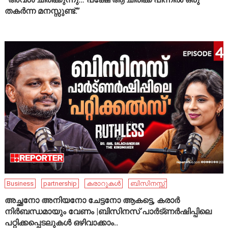
തകർന്ന മനസ്സുണ്ട്.”
Business
partnership
കരാറുകൾ
ബിസിനസ്സ്
അച്ഛനോ അനിയനോ ചേട്ടനോ ആകട്ടെ, കരാർ
നിർബന്ധമായും വേണം |ബിസിനസ് പാർട്ണർഷിപ്പിലെ
പറ്റിക്കപ്പെടലുകൾ ഒഴിവാക്കാം..