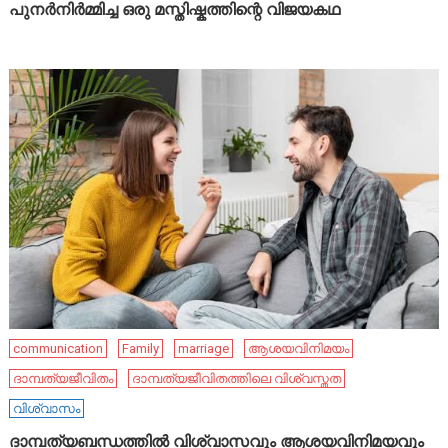
പുനർനിർമ്മിച്ച ഒരു മസ്തിഷ്കത്തിന്റെ വിജയകഥ
communication
Family
marriage
ആശയവിനിമയം
ദാമ്പത്യജീവിതം
ദാമ്പത്യജീവിതത്തിലെ വിശ്വസ്തത
വിശ്വാസം
ദാമ്പത്യബന്ധത്തിൽ വിശ്വാസവും ആശയവിനിമയവും