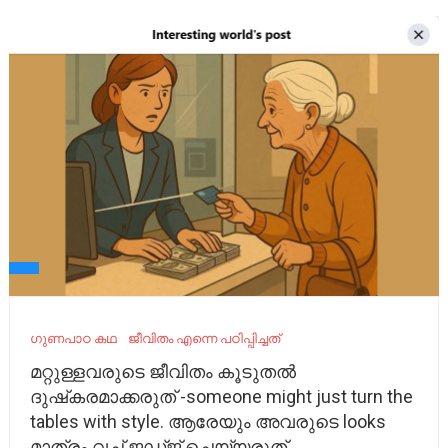
ഗുണപാഠ കഥ
ജീവിതം എന്നെ പഠിപ്പിച്ചത്
മറ്റുള്ളവരുടെ ജീവിതം കൂടുതൽ
ദുഷ്‌കരമാക്കരുത് -someone might just turn the
tables with style. ആരേയും അവരുടെ looks
മാത്രം വച്ച് ജഡ്ജ് ചെയ്യരുത്