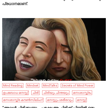
പ്രധാനമാണ്.
Mind Reading
Mindset
MindTalks
Secrets of Mind Power
ഉപബോധ മനസ്സ്
ചിരി
ചിരിയും ചിന്തയും
മനഃശാസ്ത്രം
മനഃശാസ്ത്ര കൗൺസിലിംഗ്
മനസ്സും ശരീരവും
മനസ്സ്
“അവൾ ചിരിക്കുന്നു… പക്ഷേ ആ ചിരിക്ക് പിന്നിൽ ഒരു