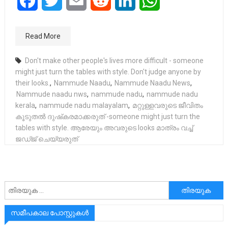
Facebook
Twitter
Email
Reddit
LinkedIn
WhatsApp
Read More
Don't make other people's lives more difficult - someone
might just turn the tables with style. Don't judge anyone by
their looks.
,
Nammude Naadu
,
Nammude Naadu News
,
Nammude naadu nws
,
nammude nadu
,
nammude nadu
kerala
,
nammude nadu malayalam
,
മറ്റുള്ളവരുടെ ജീവിതം
കൂടുതൽ ദുഷ്‌കരമാക്കരുത് -someone might just turn the
tables with style. ആരേയും അവരുടെ looks മാത്രം വച്ച്
ജഡ്ജ് ചെയ്യരുത്
അനേഷിക്കുക
സമീപകാല പോസ്റ്റുകൾ