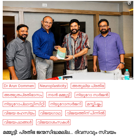
Dr Arun Oommen
Neuroplasticity
അതുല്യ പ്രതിഭ
അത്ഭുതപ്രതിഭാസം
നടൻ മമ്മൂട്ടി
ന്യൂറോ സർജൻ
ന്യൂറോപ്ലാസ്റ്റിസിറ്റി
ന്യൂറോസർജറി
മസ്തിഷ്കം
വിജയ രഹസ്യം
വിജയഗാഥ
വിജയത്തിന് പിന്നിൽ
വിജയപഥങ്ങൾ
വിജയാശംസകൾ
മമ്മൂട്ടി: പ്രതിഭ ജന്മസിദ്ധമല്ല… ദിവസവും സ്വയം