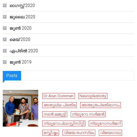
ഓഗസ്റ്റ്‌ 2020
ജൂലൈ 2020
ജൂൺ 2020
മെയ്‌ 2020
ഏപ്രിൽ 2020
ജൂൺ 2019
Posts
Dr Arun Oommen
Neuroplasticity
അതുല്യ പ്രതിഭ
അത്ഭുതപ്രതിഭാസം
നടൻ മമ്മൂട്ടി
ന്യൂറോ സർജൻ
ന്യൂറോപ്ലാസ്റ്റിസിറ്റി
ന്യൂറോസർജറി
മസ്തിഷ്കം
വിജയ രഹസ്യം
വിജയഗാഥ