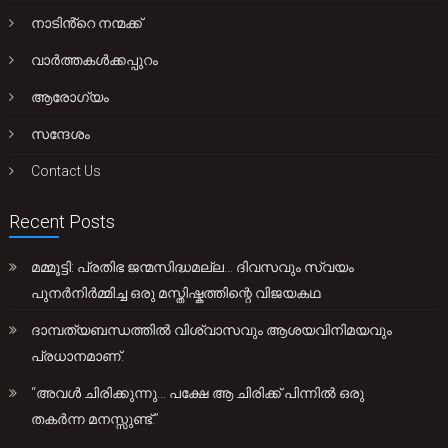
നാടിൻ്റെ നന്മക്ക്
വാർത്തകൾക്കപ്പുറം
ആരോഗ്യം
സന്ദേശം
Contact Us
Recent Posts
മമ്മൂട്ടി: പ്രതിഭ ജന്മസിദ്ധമല്ല… ദിവസവും സ്വയം
പുനർനിർമ്മിച്ച ഒരു മസ്തിഷ്കത്തിന്റെ വിജയകഥ
ദാമ്പത്യബന്ധത്തിൽ വിശ്വാസവും ആശയവിനിമയവും
പ്രധാനമാണ്.
“അവൾ ചിരിക്കുന്നു… പക്ഷേ ആ ചിരിക്ക് പിന്നിൽ ഒരു
തകർന്ന മനസ്സുണ്ട്.”