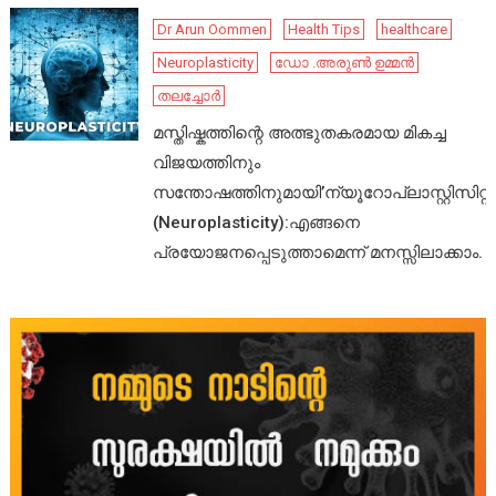
Dr Arun Oommen
Health Tips
healthcare
Neuroplasticity
ഡോ .അരുൺ ഉമ്മൻ
തലച്ചോർ
മസ്തിഷ്കത്തിന്റെ അത്ഭുതകരമായ മികച്ച
വിജയത്തിനും
സന്തോഷത്തിനുമായി’ന്യൂറോപ്ലാസ്റ്റിസിറ്റി’
(Neuroplasticity):എങ്ങനെ
പ്രയോജനപ്പെടുത്താമെന്ന് മനസ്സിലാക്കാം.