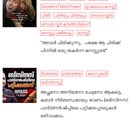
Secrets of Mind Power
ഉപബോധ മനസ്സ്
ചിരി
ചിരിയും ചിന്തയും
മനഃശാസ്ത്രം
മനഃശാസ്ത്ര കൗൺസിലിംഗ്
മനസ്സും ശരീരവും
മനസ്സ്
“അവൾ ചിരിക്കുന്നു… പക്ഷേ ആ ചിരിക്ക്
പിന്നിൽ ഒരു തകർന്ന മനസ്സുണ്ട്.”
Business
partnership
കരാറുകൾ
ബിസിനസ്സ്
അച്ഛനോ അനിയനോ ചേട്ടനോ ആകട്ടെ,
കരാർ നിർബന്ധമായും വേണം |ബിസിനസ്
പാർട്ണർഷിപ്പിലെ പറ്റിക്കപ്പെടലുകൾ
ഒഴിവാക്കാം..