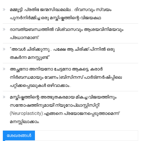
മമ്മൂട്ടി: പ്രതിഭ ജന്മസിദ്ധമല്ല… ദിവസവും സ്വയം
പുനർനിർമ്മിച്ച ഒരു മസ്തിഷ്കത്തിന്റെ വിജയകഥ
ദാമ്പത്യബന്ധത്തിൽ വിശ്വാസവും ആശയവിനിമയവും
പ്രധാനമാണ്.
“അവൾ ചിരിക്കുന്നു… പക്ഷേ ആ ചിരിക്ക് പിന്നിൽ ഒരു
തകർന്ന മനസ്സുണ്ട്.”
അച്ഛനോ അനിയനോ ചേട്ടനോ ആകട്ടെ, കരാർ
നിർബന്ധമായും വേണം |ബിസിനസ് പാർട്ണർഷിപ്പിലെ
പറ്റിക്കപ്പെടലുകൾ ഒഴിവാക്കാം..
മസ്തിഷ്കത്തിന്റെ അത്ഭുതകരമായ മികച്ച വിജയത്തിനും
സന്തോഷത്തിനുമായി’ന്യൂറോപ്ലാസ്റ്റിസിറ്റി’
(Neuroplasticity):എങ്ങനെ പ്രയോജനപ്പെടുത്താമെന്ന്
മനസ്സിലാക്കാം.
ശേഖരങ്ങൾ