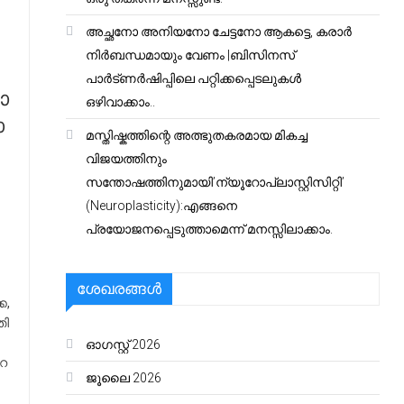
അച്ഛനോ അനിയനോ ചേട്ടനോ ആകട്ടെ, കരാർ
നിർബന്ധമായും വേണം |ബിസിനസ്
പാർട്ണർഷിപ്പിലെ പറ്റിക്കപ്പെടലുകൾ
​​
ഒഴിവാക്കാം..
​
മസ്തിഷ്കത്തിന്റെ അത്ഭുതകരമായ മികച്ച
വിജയത്തിനും
സന്തോഷത്തിനുമായി’ന്യൂറോപ്ലാസ്റ്റിസിറ്റി’
(Neuroplasticity):എങ്ങനെ
പ്രയോജനപ്പെടുത്താമെന്ന് മനസ്സിലാക്കാം.
ശേഖരങ്ങൾ
കൈ,
​​​
ഓഗസ്റ്റ്‌ 2026
റെ
ജൂലൈ 2026