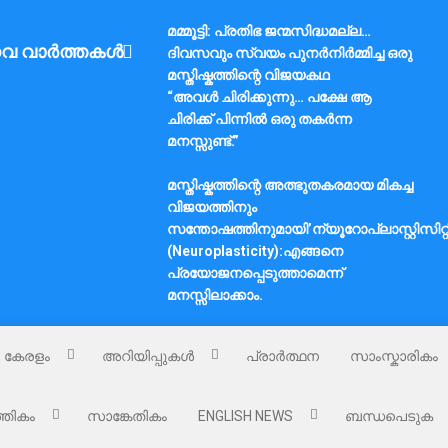
മമ്മൂട്ടി: പ്രതിഭ ജന്മസിദ്ധമല്ല…
വ വാർത്തകൾ
ദിവസവും സ്വയം പുനർനിർമ്മിച്ച ഒരു
മസ്തിഷ്കത്തിന്റെ വിജയകഥ
“അവൾ ചിരിക്കുന്നു… പക്ഷേ ആ
ചിരിക്ക് പിന്നിൽ ഒരു തകർന്ന
മനസ്സുണ്ട്.”
മസ്തിഷ്കത്തിന്റെ അത്ഭുതകരമായ മികച്ച
വിജയത്തിനും
സന്തോഷത്തിനുമായി’ന്യൂറോപ്ലാസ്റ്റിസിറ്റ
(Neuroplasticity):എങ്ങനെ
പ്രയോജനപ്പെടുത്താമെന്ന്
മനസ്സിലാക്കാം.
കേരളം
അറിയിപ്പുകൾ
പ്രാർത്ഥന
സാംസ്കാരികം
്തികം
സാങ്കേതികം
ENGLISH NEWS
ബന്ധപെടുക