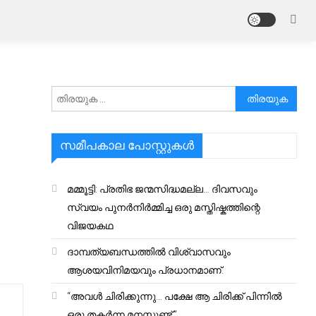
അനേഷിക്കുക
സമീപകാല പോസ്റ്റുകൾ
മമ്മൂട്ടി: പ്രതിഭ ജന്മസിദ്ധമല്ല… ദിവസവും
സ്വയം പുനർനിർമ്മിച്ച ഒരു മസ്തിഷ്കത്തിന്റെ
വിജയകഥ
ദാമ്പത്യബന്ധത്തിൽ വിശ്വാസവും
ആശയവിനിമയവും പ്രധാനമാണ്.
“അവൾ ചിരിക്കുന്നു… പക്ഷേ ആ ചിരിക്ക് പിന്നിൽ
ഒരു തകർന്ന മനസ്സുണ്ട്.”