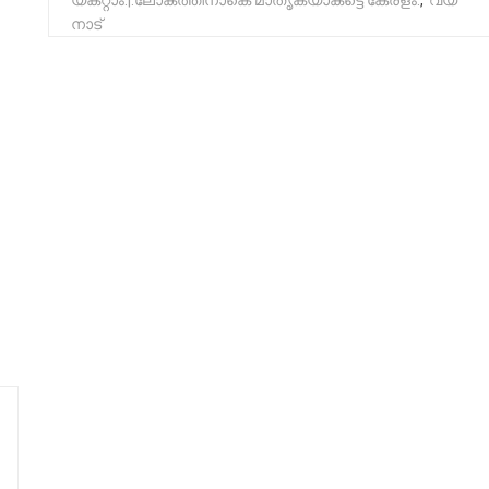
യ​​​ക​​​റ്റാം.|.ലോ​​​ക​​​ത്തി​​​നാ​​​കെ മാ​​​തൃ​​​ക​​​യാ​​​ക​​​ട്ടെ കേ​​​ര​​​ളം.
,
വ​​​യ​​​
നാട്