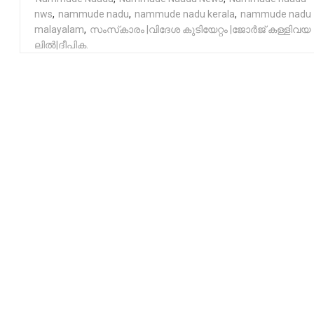
nws
,
nammude nadu
,
nammude nadu kerala
,
nammude nadu
malayalam
,
സം​സ്‌​കാ​രം |വി​​​ദേ​​​ശ കു​​​ടി​​​യേ​​​റ്റം |ജോ​​​ർ​​​ജ് ക​​​ള്ളി​​​വ​​​യ​​​
ലി​​​ൽ|ദീപിക.