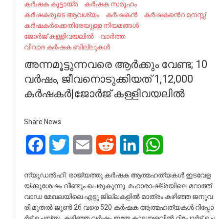
കർഷക കൂട്ടായ്മ
കർഷക സമൂഹം
കർഷകരുടെ ആവശ്യം
കർഷകൻ
കർഷകൻെറ മനസ്സ്
കർഷകർക്കെതിരേയുള്ള നിയമങ്ങള്‍
ജോ​​​ർ​​​ജ് ക​​​ള്ളി​​​വ​​​യ​​​ലി​​​ൽ
വാർത്ത
വിവാദ കർഷക ബില്ലുകൾ
അ​ന്നമൂട്ടുന്നവരെ ആ​ർ​ക്കും വേ​ണ്ട; 10
വർഷം, ജീവനൊടുക്കിയത് 1,12,000
കർഷകർ|ജോ​​​ർ​​​ജ് ക​​​ള്ളി​​​വ​​​യ​​​ലി​​​ൽ
Share News
Facebook
Twitter
Email
Reddit
LinkedIn
WhatsApp
ന്യൂ​​​ഡ​​​ൽ​​​ഹി: രാ​​​ജ്യ​​​ത്തു ക​​​ർ​​​ഷ​​​ക ആ​​​ത്മ​​​ഹ​​​ത്യ​​​ക​​​ൾ ഇ​​​ട​​​വേ​​​ള​​​
യ്ക്കു​​​ശേ​​​ഷം വീ​​​ണ്ടും പെ​​​രു​​​കു​​​ന്നു. മ​​​ഹാ​​​രാ​​​ഷ്‌​​​ട്ര​​​യി​​​ലെ മ​​​റാ​​​ത്ത്‌​​​
വാ​​​ഡ മേ​​​ഖ​​​ല​​​യി​​​ലെ എ​​​ട്ടു ജി​​​ല്ല​​​ക​​​ളി​​​ൽ മാ​​​ത്രം ക​​​ഴി​​​ഞ്ഞ ജ​​​നു​​​വ​​​
രി മു​​​ത​​​ൽ ജൂ​​​ണ്‍ 26 വ​​​രെ 520 ക​​​ർ​​​ഷ​​​ക ആ​​​ത്മ​​​ഹ​​​ത്യ​​​ക​​​ൾ റി​​​പ്പോ​​​
ർ​​​ട്ട് ചെ​​​യ്തു. ക​​​ഴി​​​ഞ്ഞ വ​​​ർ​​​ഷം ഇ​​​തേ കാ​​​ല​​​യ​​​ള​​​വി​​​ൽ റി​​​പ്പോ​​​ർ​​​ട്ട് ചെ​​​