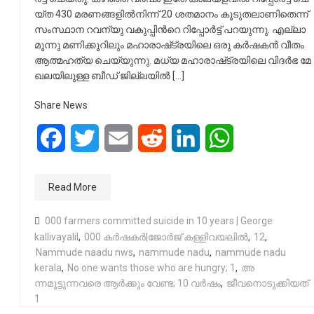
യ്ത 430 മ​​​ര​​​ണ​​​ങ്ങ​​​ളി​​​ൽ​​​നി​​​ന്ന് 20 ശ​​​ത​​​മാ​​​നം കൂ​​​ടു​​​ത​​​ലാ​​​ണി​​​തെ​​​ന്ന്
സം​​​സ്ഥാ​​​ന റ​​​വ​​​ന്യു വ​​​കു​​​പ്പി​​​ന്‍റെ റി​​​പ്പോ​​​ർ​​​ട്ട് പ​​​റ​​​യു​​​ന്നു. എ​​​ല്ലാ
മൂ​​​ന്നു മ​​​ണി​​​ക്കൂ​​​റി​​​ലും മ​​​ഹാ​​​രാ​​​ഷ്‌​​​ട്ര​​​യി​​​ലെ ഒ​​​രു ക​​​ർ​​​ഷ​​​ക​​​ൻ വീ​​​തം
ആ​​​ത്മ​​​ഹ​​​ത്യ ചെ​​​യ്യു​​​ന്നു. മ​​​ധ്യ മ​​​ഹാ​​​രാ​​​ഷ്‌​​​ട്ര​​​യി​​​ലെ വി​​​ദ​​​ർ​​​ഭ മേ​​​
ഖ​​​ല​​​യി​​​ലു​​​ള്ള ബീ​​​ഡ് ജി​​​ല്ല​​​യി​​​ൽ […]
Share News
Facebook
Twitter
Email
Reddit
LinkedIn
WhatsApp
Read More
000 farmers committed suicide in 10 years | George
kallivayalil
,
000 കർഷകർ|ജോ​​​ർ​​​ജ് ക​​​ള്ളി​​​വ​​​യ​​​ലി​​​ൽ
,
12
,
Nammude naadu nws
,
nammude nadu
,
nammude nadu
kerala
,
No one wants those who are hungry; 1
,
അ​
ന്നമൂട്ടുന്നവരെ ആ​ർ​ക്കും വേ​ണ്ട; 10 വർഷം
,
ജീവനൊടുക്കിയത്
1