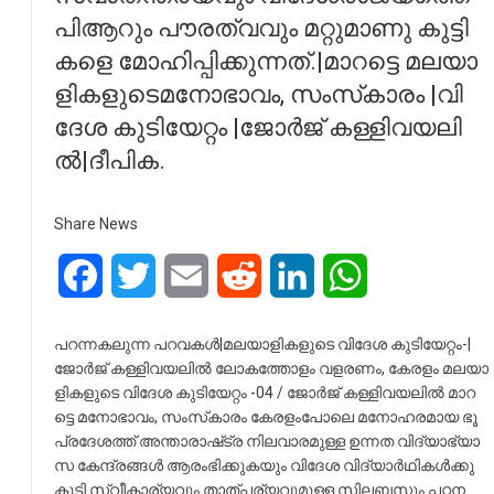
പി​​​ആ​​​റും പൗ​​​ര​​​ത്വവും മ​​​റ്റു​​​മാ​​​ണു കു​​​ട്ടി​​​
ക​​​ളെ മോ​​​ഹി​​​പ്പി​​​ക്കു​​​ന്ന​​​ത്.|മാ​റ​ട്ടെ മ​​​ല​​​യാ​​​
ളി​​​ക​​​ളു​​​ടെമ​നോ​ഭാ​വം, സം​സ്‌​കാ​രം |വി​​​
ദേ​​​ശ കു​​​ടി​​​യേ​​​റ്റം |ജോ​​​ർ​​​ജ് ക​​​ള്ളി​​​വ​​​യ​​​ലി​​​
ൽ|ദീപിക.
Share News
Facebook
Twitter
Email
Reddit
LinkedIn
WhatsApp
പറന്നകലുന്ന പറവകൾ|മ​​​ല​​​യാ​​​ളി​​​ക​​​ളു​​​ടെ വി​​​ദേ​​​ശ കു​​​ടി​​​യേ​​​റ്റം-|
ജോ​​​ർ​​​ജ് ക​​​ള്ളി​​​വ​​​യ​​​ലി​​​ൽ ലോകത്തോളം വളരണം, കേരളം മ​​​ല​​​യാ​​​
ളി​​​ക​​​ളു​​​ടെ വി​​​ദേ​​​ശ കു​​​ടി​​​യേ​​​റ്റം -04 / ജോ​ര്‍​ജ് ക​ള്ളി​വ​യ​ലി​ല്‍ മാ​റ​
ട്ടെ മ​നോ​ഭാ​വം, സം​സ്‌​കാ​രം കേ​ര​ളം​പോ​ലെ മ​നോ​ഹ​ര​മാ​യ ഭൂ​
പ്ര​ദേ​ശ​ത്ത് അ​ന്താ​രാ​ഷ്‌​ട്ര നി​ല​വാ​ര​മു​ള്ള ഉ​ന്ന​ത വി​ദ്യാ​ഭ്യാ​
സ കേ​ന്ദ്ര​ങ്ങ​ള്‍ ആ​രം​ഭി​ക്കു​ക​യും വി​ദേ​ശ വി​ദ്യാ​ര്‍​ഥി​ക​ള്‍​ക്കു​
കൂ​ടി സ്വീ​കാ​ര്യ​വും താ​ത്പ​ര്യ​വു​മു​ള്ള സി​ല​ബ​സും പ​ഠ​ന