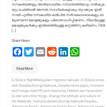
സൗ​ക​ര്യ​ങ്ങ​ളും അ​ത്യാ​വ​ശ്യം സ്വാ​ത​ന്ത്ര്യ​വും ന​ല്‍​കു​ക​
യും ചെ​യ്താ​ല്‍ അ​ന​ന്ത സാ​ധ്യ​ത​ക​ളാ​കും തു​റ​ക്കു​ക. ഇ​തി​
നാ​യി പു​തി​യ സ്വ​കാ​ര്യ ക​ല്‍​പി​ത സ​ര്‍​വ​ക​ലാ​ശാ​ല​ക​ളും ഓ​
ട്ടോ​ണ​മ​സ് കോ​ള​ജു​ക​ളും പ്രോ​ത്സാ​ഹി​പ്പി​ക്ക​ണം. നി​ല​വി​ലു​ള്ള
കോ​ള​ജു​ക​ള്‍​ക്കും ഇ​ത്ത​ര​ത്തി​ലു​ള്ള മാ​റ്റ​ത്തി​നു ക​ഴി​യ​ണം. Click
[…]
Share News
Facebook
Twitter
Email
Reddit
LinkedIn
WhatsApp
Read More
Birds in flight|Malayalam migration abroad -01 |Eduta series
with Deepika.|George Kallivyal
,
Deepika news paper
,
Freedom
and foreign state PR and citizenship Children are fascinated
by skin and other things. Change the attitude and culture of
the Malayalis. Desha Kudietam |George Kallivyail Deepika.
,
Nammude Naadu
,
Nammude Naadu News
,
Nammude naadu