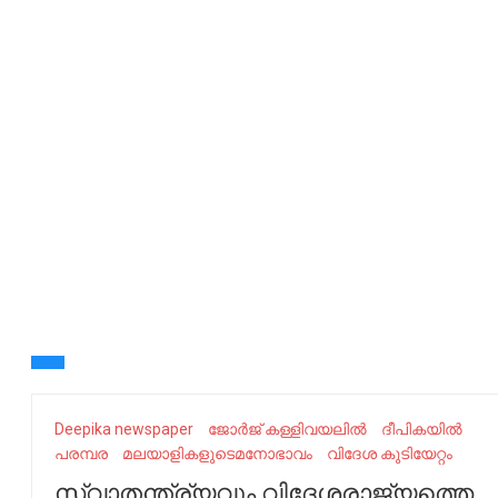
Deepika newspaper
ജോ​​​ർ​​​ജ് ക​​​ള്ളി​​​വ​​​യ​​​ലി​​​ൽ
ദീപികയിൽ
പരമ്പര
മ​​​ല​​​യാ​​​ളി​​​ക​​​ളു​​​ടെമ​നോ​ഭാ​വം
വി​​​ദേ​​​ശ കു​​​ടി​​​യേ​​​റ്റം
സ്വാ​​​ത​​​ന്ത്ര്യ​​​വും വി​​​ദേ​​​ശ​​​രാ​​​ജ്യ​​​ത്തെ