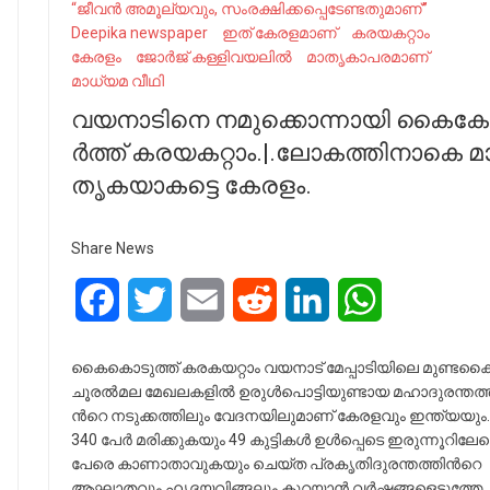
“ജീവന്‍ അമൂല്യവും, സംരക്ഷിക്കപ്പെടേണ്ടതുമാണ്”
Deepika newspaper
ഇത് കേരളമാണ്
ക​​​ര​​​യ​​​ക​​​റ്റാം
കേരളം
ജോ​​​ർ​​​ജ് ക​​​ള്ളി​​​വ​​​യ​​​ലി​​​ൽ
മാതൃകാപരമാണ്
മാധ്യമ വീഥി
വ​​​യ​​​നാ​​​ടി​​​നെ ന​​​മു​​​ക്കൊ​​​ന്നാ​​​യി കൈ​​​കോ​
ർ​​​ത്ത് ക​​​ര​​​യ​​​ക​​​റ്റാം.|.ലോ​​​ക​​​ത്തി​​​നാ​​​കെ മാ​​
തൃ​​​ക​​​യാ​​​ക​​​ട്ടെ കേ​​​ര​​​ളം.
Share News
Facebook
Twitter
Email
Reddit
LinkedIn
WhatsApp
കൈകൊടുത്ത് കരകയറ്റാം വ​​​യ​​​നാ​​​ട് മേ​​​പ്പാ​​​ടി​​​യി​​​ലെ മു​​​ണ്ട​​​ക്
ചൂ​​​ര​​​ൽ​​​മ​​​ല മേ​​​ഖ​​​ലക​​​ളി​​​ൽ ഉ​​​രു​​​ൾ​​​പൊ​​​ട്ടി​​​യു​​​ണ്ടാ​​​യ മ​​​ഹാ​​​ദു​​​ര​​​ന്ത​​​ത്തി
ന്‍റെ ന​​​ടു​​​ക്ക​​​ത്തി​​​ലും വേ​​​ദ​​​ന​​​യി​​​ലു​​​മാ​​​ണ് കേ​​​ര​​​ള​​​വും ഇ​​​ന്ത്യ​​​യും.
340 പേ​​​ർ മ​​​രി​​​ക്കു​​​ക​​​യും 49 കു​​​ട്ടി​​​ക​​​ൾ ഉ​​​ൾ​​​പ്പെ​​​ടെ ഇ​​​രു​​​ന്നൂറി​​​ലേ​​​
പേ​​​രെ കാ​​​ണാ​​​താ​​​വു​​​ക​​​യും ചെ​​​യ്ത പ്ര​​​കൃ​​​തി​​​ദു​​​ര​​​ന്ത​​​ത്തി​​​ന്‍റെ
ആ​​​ഘാ​​​ത​​​വും ഹൃ​​​ദ​​​യ​​​വി​​​ങ്ങ​​ലും കു​​​റ​​​യാ​​​ൻ വ​​​ർ​​​ഷ​​​ങ്ങ​​​ളെ​​​ടു​​​ത്തേ​​​