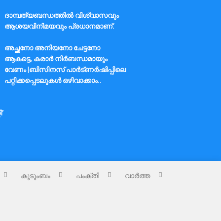
ദാമ്പത്യബന്ധത്തിൽ വിശ്വാസവും
ആശയവിനിമയവും പ്രധാനമാണ്.
അച്ഛനോ അനിയനോ ചേട്ടനോ
ആകട്ടെ, കരാർ നിർബന്ധമായും
വേണം |ബിസിനസ് പാർട്ണർഷിപ്പിലെ
പറ്റിക്കപ്പെടലുകൾ ഒഴിവാക്കാം..
ി’
കുടുംബം
പംക്തി
വാർത്ത