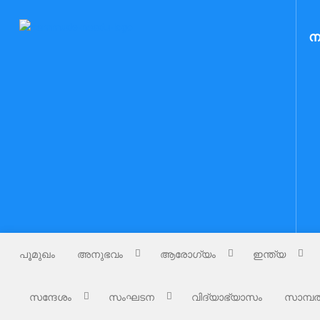
Skip
to
Nammude Naadu
ന
നമ്മുടെ നാട്
content
പൂമുഖം
അനുഭവം
ആരോഗ്യം
ഇന്ത്യ
സന്ദേശം
സംഘടന
വിദ്യാഭ്യാസം
സാമ്പത