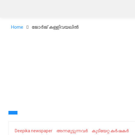
Home
ജോ​​​ർ​​​ജ് ക​​​ള്ളി​​​വ​​​യ​​​ലി​​​ൽ
Deepika newspaper
അ​ന്നമൂട്ടുന്നവർ
കുടിയേറ്റ കർഷകർ