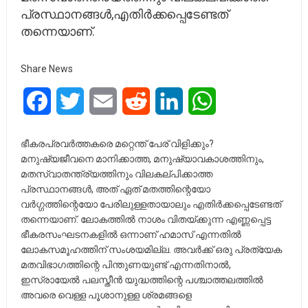
പ്രസ്ഥാനങ്ങൾ,എതിർക്കപ്പെടേണ്ടത്
തന്നെയാണ്.
Share News
Facebook
Twitter
Email
Reddit
LinkedIn
WhatsApp
ഭീകരപ്രവർത്തകരെ മറ്റെന്ത് പേര് വിളിക്കും?
മനുഷ്യജീവനെ മാനിക്കാത്ത, മനുഷ്യാവകാശത്തിനും,
മതസ്വാതന്ത്ര്യത്തിനും വിലകല്പിക്കാത്ത
പ്രസ്ഥാനങ്ങൾ, അത് ഏത് മതത്തിന്റെയോ
വർഗ്ഗത്തിന്റെയോ പേരിലുള്ളതായാലും എതിർക്കപ്പെടേണ്ടത്
തന്നെയാണ്. ലോകത്തിൽ നാശം വിതയ്ക്കുന്ന എണ്ണപ്പെട്ട
ഭീകരസംഘടനകളിൽ ഒന്നാണ് ഹമാസ് എന്നതിൽ
ലോകസമൂഹത്തിന് സംശയമില്ല. അവർക്ക് ഒരു പ്രത്യേക
മതവിഭാഗത്തിന്റെ പിന്തുണയുണ്ട് എന്നതിനാൽ,
ഇസ്രായേൽ പലസ്തീൻ യുദ്ധത്തിന്റെ പശ്ചാത്തലത്തിൽ
അവരെ വെള്ള പൂശാനുള്ള ശ്രമങ്ങളെ