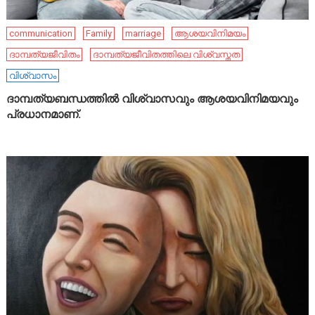
communication
Family
marriage
ആശയവിനിമയം
ദാമ്പത്യജീവിതം
ദാമ്പത്യജീവിതത്തിലെ വിശ്വസ്തത
വിശ്വാസം
ദാമ്പത്യബന്ധത്തിൽ വിശ്വാസവും ആശയവിനിമയവും
പ്രധാനമാണ്.