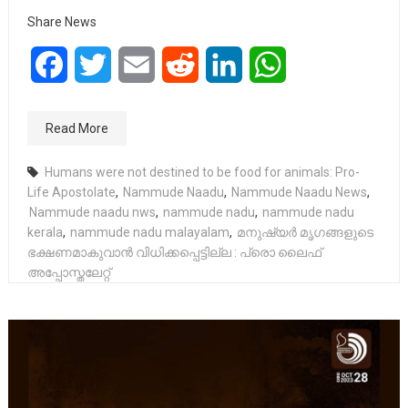
Share News
Facebook
Twitter
Email
Reddit
LinkedIn
WhatsApp
Read More
Humans were not destined to be food for animals: Pro-
Life Apostolate
,
Nammude Naadu
,
Nammude Naadu News
,
Nammude naadu nws
,
nammude nadu
,
nammude nadu
kerala
,
nammude nadu malayalam
,
മനുഷ്യർ മൃഗങ്ങളുടെ
ഭക്ഷണമാകുവാൻ വിധിക്കപ്പെട്ടില്ല : പ്രൊ ലൈഫ്
അപ്പോസ്തലേറ്റ്