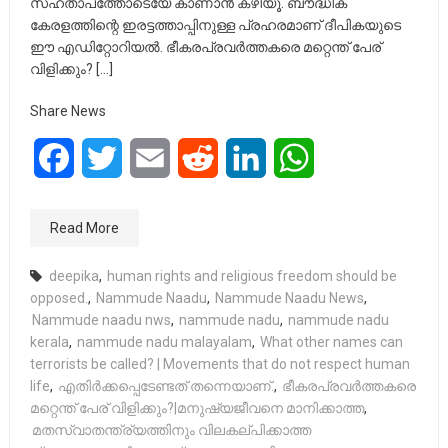
സഹതാപത്തോടെയേ കാണാൻ കഴിയൂ. ബൗദ്ധിക
കേരളത്തിന്റെ ഇരട്ടത്താപ്പിനുള്ള പ്രഹരമാണ് ദീപികയുടെ
ഈ എഡിറ്റോറിയൽ. ഭീകരപ്രവർത്തകരെ മറ്റെന്ത് പേര്
വിളിക്കും? […]
Share News
Facebook
Twitter
Email
Reddit
LinkedIn
WhatsApp
Read More
deepika
,
human rights and religious freedom should be
opposed.
,
Nammude Naadu
,
Nammude Naadu News
,
Nammude naadu nws
,
nammude nadu
,
nammude nadu
kerala
,
nammude nadu malayalam
,
What other names can
terrorists be called? | Movements that do not respect human
life
,
എതിർക്കപ്പെടേണ്ടത് തന്നെയാണ്.
,
ഭീകരപ്രവർത്തകരെ
മറ്റെന്ത് പേര് വിളിക്കും?|മനുഷ്യജീവനെ മാനിക്കാത്ത
,
മതസ്വാതന്ത്ര്യത്തിനും വിലകല്പിക്കാത്ത