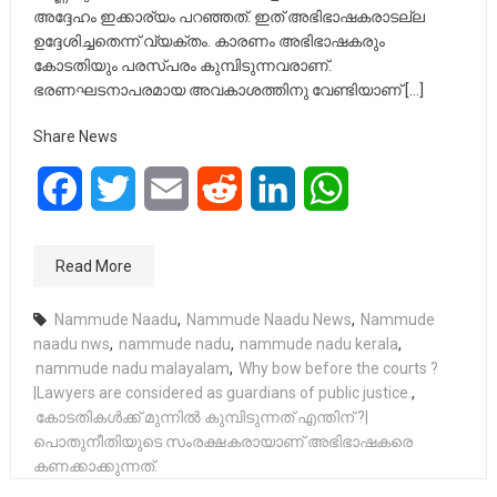
അദ്ദേഹം ഇക്കാര്യം പറഞ്ഞത്. ഇത് അഭിഭാഷകരാടല്ല
ഉദ്ദേശിച്ചതെന്ന് വ്യക്തം. കാരണം അഭിഭാഷകരും
കോടതിയും പരസ്പരം കുമ്പിടുന്നവരാണ്.
ഭരണഘടനാപരമായ അവകാശത്തിനു വേണ്ടിയാണ് […]
Share News
Facebook
Twitter
Email
Reddit
LinkedIn
WhatsApp
Read More
Nammude Naadu
,
Nammude Naadu News
,
Nammude
naadu nws
,
nammude nadu
,
nammude nadu kerala
,
nammude nadu malayalam
,
Why bow before the courts ?
|Lawyers are considered as guardians of public justice.
,
കോടതികൾക്ക് മുന്നിൽ കുമ്പിടുന്നത് എന്തിന് ?|
പൊതുനീതിയുടെ സംരക്ഷകരായാണ് അഭിഭാഷകരെ
കണക്കാക്കുന്നത്.