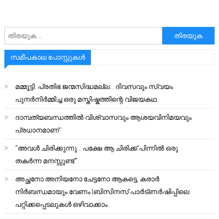
അനേഷിക്കുക
സമീപകാല പോസ്റ്റുകൾ
മമ്മൂട്ടി: പ്രതിഭ ജന്മസിദ്ധമല്ല… ദിവസവും സ്വയം
പുനർനിർമ്മിച്ച ഒരു മസ്തിഷ്കത്തിന്റെ വിജയകഥ
ദാമ്പത്യബന്ധത്തിൽ വിശ്വാസവും ആശയവിനിമയവും
പ്രധാനമാണ്.
“അവൾ ചിരിക്കുന്നു… പക്ഷേ ആ ചിരിക്ക് പിന്നിൽ ഒരു
തകർന്ന മനസ്സുണ്ട്.”
അച്ഛനോ അനിയനോ ചേട്ടനോ ആകട്ടെ, കരാർ
നിർബന്ധമായും വേണം |ബിസിനസ് പാർട്ണർഷിപ്പിലെ
പറ്റിക്കപ്പെടലുകൾ ഒഴിവാക്കാം..