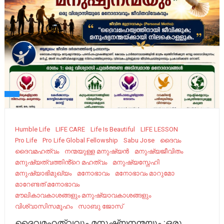
Humble Life
LIFE CARE
Life Is Beautiful
LIFE LESSON
Pro Life
Pro Life Global Fellowship
Sabu Jose
ദൈവം
ദൈവമഹത്വം
നന്മയുള്ള മനുഷ്യൻ
മനുഷ്യജീവിതം
മനുഷ്യത്വത്തിൻ്റെ മഹത്വം
മനുഷ്യസ്നേഹി
മനുഷ്യാഭിമുഖ്യം
മനോഭാവം
മനോഭാവം മാറുമോ
മാറേണ്ടത് മനോഭാവം
മൗലികാവകാശങ്ങളും മനുഷ്യാവകാശങ്ങളും
വിശ്വാസിസമൂഹം
സാബു ജോസ്
ദൈവമഹത്വവും മനുഷ്യനന്മയും :ഒരു