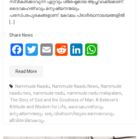
സ്വീകരിക്കാവുന്ന ഏറ്റവും ശ്രേഷ്ഠമായ ആപ്തവാക്യമാണ്.
ദൈവമഹത്വവും മനുഷ്യനന്മയും
പരസ്പരപൂരകങ്ങളാണ്. കേവലം പ്രാർത്ഥനാലയങ്ങളിൽ
[…]
Share News
Facebook
Twitter
Email
Reddit
LinkedIn
WhatsApp
Read More
Nammude Naadu
,
Nammude Naadu News
,
Nammude
naadu nws
,
nammude nadu
,
nammude nadu malayalam
,
The Glory of God and the Goodness of Man: A Believer's
Attitude and Wisdom for Life
,
ദൈവമഹത്വവും
മനുഷ്യനന്മയും :ഒരു വിശ്വാസിയുടെ മനോഭാവവും
ജീവിതവിവേകവും