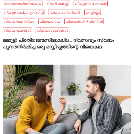
അത്ഭുതപ്രതിഭാസം
നടൻ മമ്മൂട്ടി
ന്യൂറോ സർജൻ
ന്യൂറോപ്ലാസ്റ്റിസിറ്റി
ന്യൂറോസർജറി
മസ്തിഷ്കം
വിജയ രഹസ്യം
വിജയഗാഥ
വിജയത്തിന് പിന്നിൽ
വിജയപഥങ്ങൾ
വിജയാശംസകൾ
മമ്മൂട്ടി: പ്രതിഭ ജന്മസിദ്ധമല്ല… ദിവസവും സ്വയം
പുനർനിർമ്മിച്ച ഒരു മസ്തിഷ്കത്തിന്റെ വിജയകഥ