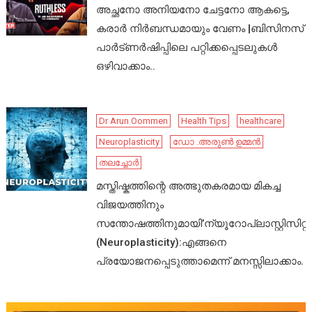
അച്ഛനോ അനിയനോ ചേട്ടനോ ആകട്ടെ,
കരാർ നിർബന്ധമായും വേണം |ബിസിനസ്
പാർട്ണർഷിപ്പിലെ പറ്റിക്കപ്പെടലുകൾ
ഒഴിവാക്കാം..
Dr Arun Oommen
Health Tips
healthcare
Neuroplasticity
ഡോ .അരുൺ ഉമ്മൻ
തലച്ചോർ
മസ്തിഷ്കത്തിന്റെ അത്ഭുതകരമായ മികച്ച
വിജയത്തിനും
സന്തോഷത്തിനുമായി’ന്യൂറോപ്ലാസ്റ്റിസിറ്റി’
(Neuroplasticity):എങ്ങനെ
പ്രയോജനപ്പെടുത്താമെന്ന് മനസ്സിലാക്കാം.