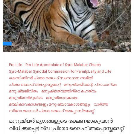
Pro Life
Pro-Life Apostolate of Syro-Malabar Church
Syro-Malabar Synodal Commission for Family,Laity and Life
കെസിബിസി പ്രൊ ലൈഫ് സംസ്ഥാന സമിതി
പ്രൊ ലൈഫ് അപ്പോസ്തലേറ്റ്
മനുഷ്യജീവന്റെ പ്രാധാന്യം
മനുഷ്യജീവിതം
മനുഷ്യത്വത്തിൻ്റെ മഹത്വം
മനുഷ്യാഭിമുഖ്യം
മനുഷ്യാവകാശം
മൗലികാവകാശങ്ങളും മനുഷ്യാവകാശങ്ങളും
വാർത്ത
സീറോ മലബാർ പ്രൊ ലൈഫ് അപ്പോസ്‌തലേറ്റ്
മനുഷ്യർ മൃഗങ്ങളുടെ ഭക്ഷണമാകുവാൻ
വിധിക്കപ്പെട്ടില്ല : പ്രൊ ലൈഫ് അപ്പോസ്തലേറ്റ്