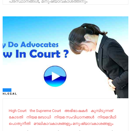
പ്രസ്ഥാനങ്ങൾ
,
മനുഷ്യാവകാശത്തിനും
High Court
the Supreme Court
അഭിഭാഷകർ
കുമ്പിടുന്നത്
കോടതി
നിയമ ബോധി
നിയമ സംവിധാനങ്ങൾ
നിയമവീഥി
പൊതുനീതി
മൗലികാവകാശങ്ങളും മനുഷ്യാവകാശങ്ങളും