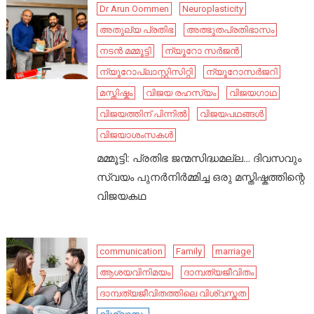
Dr Arun Oommen
Neuroplasticity
അതുല്യ പ്രതിഭ
അത്ഭുതപ്രതിഭാസം
നടൻ മമ്മൂട്ടി
ന്യൂറോ സർജൻ
ന്യൂറോപ്ലാസ്റ്റിസിറ്റി
ന്യൂറോസർജറി
മസ്തിഷ്കം
വിജയ രഹസ്യം
വിജയഗാഥ
വിജയത്തിന് പിന്നിൽ
വിജയപഥങ്ങൾ
വിജയാശംസകൾ
മമ്മൂട്ടി: പ്രതിഭ ജന്മസിദ്ധമല്ല… ദിവസവും
സ്വയം പുനർനിർമ്മിച്ച ഒരു മസ്തിഷ്കത്തിന്റെ
വിജയകഥ
communication
Family
marriage
ആശയവിനിമയം
ദാമ്പത്യജീവിതം
ദാമ്പത്യജീവിതത്തിലെ വിശ്വസ്തത