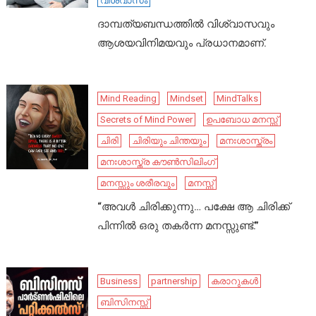
വിശ്വാസം
ദാമ്പത്യബന്ധത്തിൽ വിശ്വാസവും
ആശയവിനിമയവും പ്രധാനമാണ്.
Mind Reading
Mindset
MindTalks
Secrets of Mind Power
ഉപബോധ മനസ്സ്
ചിരി
ചിരിയും ചിന്തയും
മനഃശാസ്ത്രം
മനഃശാസ്ത്ര കൗൺസിലിംഗ്
മനസ്സും ശരീരവും
മനസ്സ്
“അവൾ ചിരിക്കുന്നു… പക്ഷേ ആ ചിരിക്ക്
പിന്നിൽ ഒരു തകർന്ന മനസ്സുണ്ട്.”
Business
partnership
കരാറുകൾ
ബിസിനസ്സ്