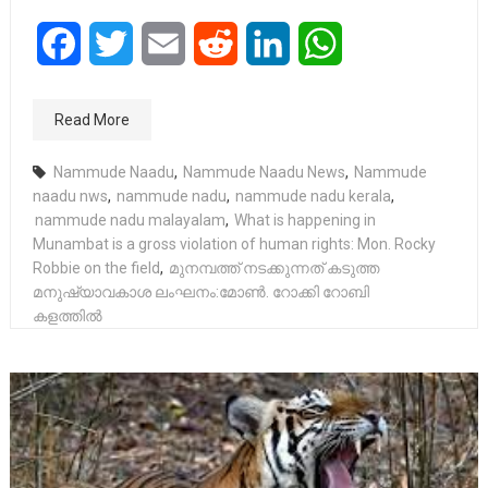
Facebook
Twitter
Email
Reddit
LinkedIn
WhatsApp
Read More
Nammude Naadu
,
Nammude Naadu News
,
Nammude
naadu nws
,
nammude nadu
,
nammude nadu kerala
,
nammude nadu malayalam
,
What is happening in
Munambat is a gross violation of human rights: Mon. Rocky
Robbie on the field
,
മുനമ്പത്ത് നടക്കുന്നത് കടുത്ത
മനുഷ്യാവകാശ ലംഘനം:മോണ്‍. റോക്കി റോബി
കളത്തില്‍