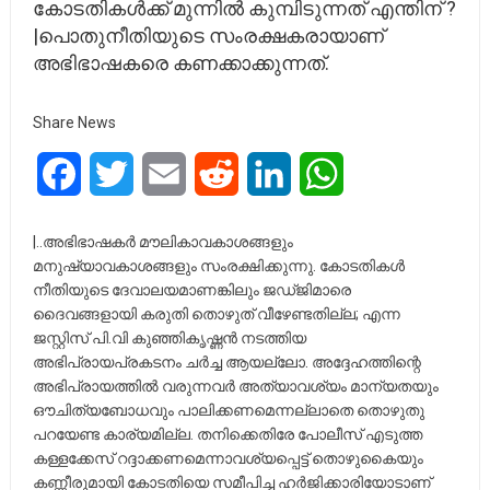
കോടതികൾക്ക് മുന്നിൽ കുമ്പിടുന്നത് എന്തിന് ?
|പൊതുനീതിയുടെ സംരക്ഷകരായാണ്
അഭിഭാഷകരെ കണക്കാക്കുന്നത്.
Share News
Facebook
Twitter
Email
Reddit
LinkedIn
WhatsApp
|..അഭിഭാഷകർ മൗലികാവകാശങ്ങളും
മനുഷ്യാവകാശങ്ങളും സംരക്ഷിക്കുന്നു. കോടതികള്‍
നീതിയുടെ ദേവാലയമാണങ്കിലും ജഡ്ജിമാരെ
ദൈവങ്ങളായി കരുതി തൊഴുത് വീഴേണ്ടതില്ല; എന്ന
ജസ്റ്റിസ് പി.വി കുഞ്ഞികൃഷ്ണന്‍ നടത്തിയ
അഭിപ്രായപ്രകടനം ചർച്ച ആയല്ലോ. അദ്ദേഹത്തിന്റെ
അഭിപ്രായത്തിൽ വരുന്നവര്‍ അത്യാവശ്യം മാന്യതയും
ഔചിത്യബോധവും പാലിക്കണമെന്നല്ലാതെ തൊഴുതു
പറയേണ്ട കാര്യമില്ല. തനിക്കെതിരേ പോലീസ് എടുത്ത
കള്ളക്കേസ് റദ്ദാക്കണമെന്നാവശ്യപ്പെട്ട് തൊഴുകൈയും
കണ്ണീരുമായി കോടതിയെ സമീപിച്ച ഹര്‍ജിക്കാരിയോടാണ്‌