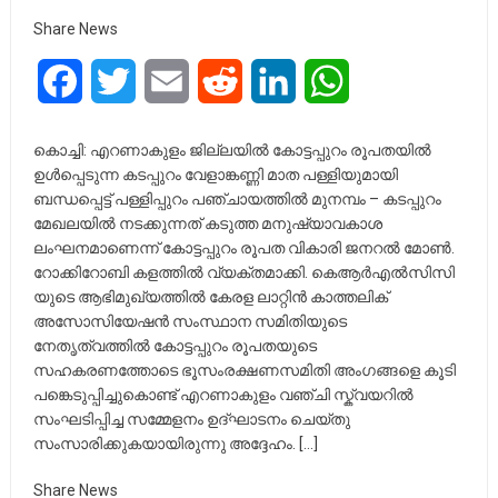
Share News
Facebook
Twitter
Email
Reddit
LinkedIn
WhatsApp
കൊച്ചി: എറണാകുളം ജില്ലയില്‍ കോട്ടപ്പുറം രൂപതയില്‍
ഉള്‍പ്പെടുന്ന കടപ്പുറം വേളാങ്കണ്ണി മാത പള്ളിയുമായി
ബന്ധപ്പെട്ട് പള്ളിപ്പുറം പഞ്ചായത്തില്‍ മുനമ്പം – കടപ്പുറം
മേഖലയില്‍ നടക്കുന്നത് കടുത്ത മനുഷ്യാവകാശ
ലംഘനമാണെന്ന് കോട്ടപ്പുറം രൂപത വികാരി ജനറല്‍ മോണ്‍.
റോക്കിറോബി കളത്തില്‍ വ്യക്തമാക്കി. കെആര്‍എല്‍സിസി
യുടെ ആഭിമുഖ്യത്തില്‍ കേരള ലാറ്റിന്‍ കാത്തലിക്
അസോസിയേഷന്‍ സംസ്ഥാന സമിതിയുടെ
നേതൃത്വത്തില്‍ കോട്ടപ്പുറം രൂപതയുടെ
സഹകരണത്തോടെ ഭൂസംരക്ഷണസമിതി അംഗങ്ങളെ കൂടി
പങ്കെടുപ്പിച്ചുകൊണ്ട് എറണാകുളം വഞ്ചി സ്ക്വയറില്‍
സംഘടിപ്പിച്ച സമ്മേളനം ഉദ്ഘാടനം ചെയ്തു
സംസാരിക്കുകയായിരുന്നു അദ്ദേഹം. […]
Share News