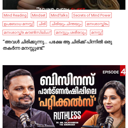
Mind Reading
Mindset
MindTalks
Secrets of Mind Power
ഉപബോധ മനസ്സ്
ചിരി
ചിരിയും ചിന്തയും
മനഃശാസ്ത്രം
മനഃശാസ്ത്ര കൗൺസിലിംഗ്
മനസ്സും ശരീരവും
മനസ്സ്
“അവൾ ചിരിക്കുന്നു… പക്ഷേ ആ ചിരിക്ക് പിന്നിൽ ഒരു
തകർന്ന മനസ്സുണ്ട്.”