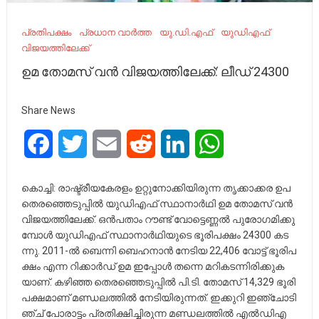
പ്രതിപക്ഷം
പ്രധാന വാർത്ത
യു.ഡി.എഫ്
യുഡിഎഫ്
വിജയത്തിലേക്ക്
ഉമ തോമസ് വൻ വിജയത്തിലേക്ക്: ലീഡ് 24300
Share News
Facebook
Twitter
Email
Reddit
LinkedIn
WhatsApp
കൊ​ച്ചി: രാ​ഷ്ട്രീ​യ​കേ​ര​ളം ഉ​റ്റു​നോ​ക്കി​യി​രു​ന്ന തൃ​ക്കാ​ക്ക​ര ഉ​പ​
തെ​ര​ഞ്ഞെ​ടു​പ്പി​ല്‍ യു​ഡി​എ​ഫ് സ്ഥാ​നാ​ര്‍​ഥി ഉ​മ തോ​മ​സ് വ​ന്‍
വി​ജ​യ​ത്തി​ലേ​ക്ക്. ഒ​ൻ​പ​താം റൗ​ണ്ട് വോ​ട്ടെ​ണ്ണ​ൽ പു​രോ​ഗ​മി​ക്കു​
മ്പോ​ൾ യു​ഡി​എ​ഫ് സ്ഥാ​നാ​ര്‍​ഥി​യു​ടെ ഭൂ​രി​പ​ക്ഷം 24300 ക​ട​
ന്നു. 2011-ല്‍ ​ബെ​ന്നി ബെ​ഹ​നാ​ന്‍ നേ​ടി​യ 22,406 വോ​ട്ട് ഭൂ​രി​പ​
ക്ഷം എ​ന്ന റി​ക്കാ​ർ​ഡ് ഉ​മ ഇ​പ്പോ​ൾ ത​ന്നെ മ​റി​ക​ട​ന്നി​രി​ക്കു​ക​
യാ​ണ്. ക​ഴി​ഞ്ഞ തെ​ര​ഞ്ഞെ​ടു​പ്പി​ല്‍ പി.​ടി. തോ​മ​സ് 14,329 ഭൂ​രി​
പ​ക്ഷ​മാ​ണ് മ​ണ്ഡ​ല​ത്തി​ൽ നേ​ടി​യി​രു​ന്ന​ത്. ഇ​ക്കു​റി ഇ​ഞ്ചോ​ടി​
ഞ്ച് പോ​രാ​ട്ടം പ്ര​തി​ക്ഷി​ച്ചി​രു​ന്ന മ​ണ്ഡ​ല​ത്തി​ല്‍ എ​ല്‍​ഡി​എ​