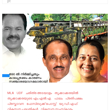
pt
MLA
UDF
ചരിത്ര അടയാളം
തൃക്കാക്കരയില്‍
തൃക്കാക്കരയുടെ എം.എൽ.എ.
പാലം
പ്രതിപക്ഷം
പ്രസ്താവന
ഫേസ്ബുക്ക് പോസ്റ്റ്
യു.ഡി.എഫ്
വികസന പദ്ധതികള്‍
വികസന സംസ്‌കാരം