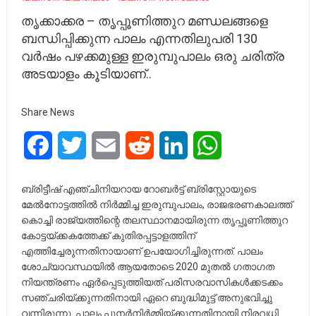
തൃക്കാക്കര – തൃപ്പൂണിത്തുറ മണ്ഡലങ്ങളെ
ബന്ധിപ്പിക്കുന്ന പാലം എന്നതിലുപരി 130
വർഷം പഴക്കമുള്ള ഇരുമ്പുപാലം ഒരു ചരിത്ര
അടയാളം കൂടിയാണ്..
Share News
Facebook
Twitter
Email
Reddit
LinkedIn
WhatsApp
ബ്രിട്ടീഷ് എഞ്ചിനിയറായ റോബർട്ട് ബ്രിസ്റ്റോയുടെ
മേൽനോട്ടത്തിൽ നിർമ്മിച്ച ഇരുമ്പുപാലം, രാജഭരണകാലത്ത്
കൊച്ചി രാജ്യത്തിന്റെ തലസ്ഥാനമായിരുന്ന തൃപ്പൂണിത്തുറ
കോട്ടയ്ക്കകത്തേക്ക് കുതിരപ്പട്ടാളത്തിന്
എത്തിച്ചേരുന്നതിനായാണ് ഉപയോഗിച്ചിരുന്നത്. പാലം
ശോച്യാവസ്ഥയിൽ ആയതോടെ 2020 മുതൽ ഗതാഗത
നിയന്ത്രണം ഏർപ്പെടുത്തിയത് പരിസരവാസികൾക്കടക്കം
സഞ്ചരിയ്ക്കുന്നതിനായി ഏറെ ബുദ്ധിമുട്ട് അനുഭവിച്ചു
വന്നിരുന്നു..പാലം പുനർനിർമ്മിയ്ക്കുന്നതിനായി നിരവധി