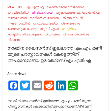
MLA
UDF
എം എൽ എ
കോൺഗ്രസ് നേതാക്കൾ
ജനപ്രതിനിധി
ജീവിതശൈലി
തൃക്കാക്കരയുടെ എം.എൽ.എ.
നമ്മുടെ നാട്‌
നാടിന്റെ സമാധാനം
നിയമ നടപടി
നിയമസഭയില്‍
പറയാതെ വയ്യ
പ്രതികരണം
ഫേസ്ബുക്ക് പോസ്റ്റ്
യു.ഡി.എഫ്
രാഷ്ട്രീയം
രാഷ്ട്രീയ നിലപാടുകൾ
വിധവകൾ
വിവാദ പരാമർശം
വീക്ഷണം
നാക്കിന് ലൈസൻസ് ഇല്ലാത്ത എം.എം. മണി
യുടെ പ്രസ്താവനകൾ കേരളത്തിന്‌
അപമാനമാണ്..|ഉമ തോമസ് എം എൽ എ
Share News
Facebook
Twitter
Email
Reddit
LinkedIn
WhatsApp
നാക്കിന് ലൈസൻസ് ഇല്ലാത്ത എം.എം. മണി യുടെ
പ്രസ്താവനകൾ കേരളത്തിന്‌ അപമാനമാണ്..MM മണി