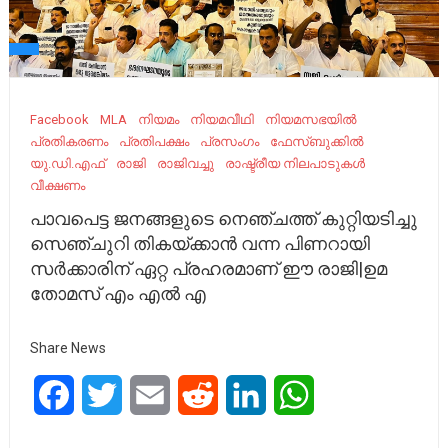
Facebook
MLA
നിയമം
നിയമവീഥി
നിയമസഭയില്‍
പ്രതികരണം
പ്രതിപക്ഷം
പ്രസംഗം
ഫേസ്ബുക്കിൽ
യു.ഡി.എഫ്
രാജി
രാ​ജി​വ​ച്ചു
രാഷ്ട്രീയ നിലപാടുകൾ
വീക്ഷണം
പാവപെട്ട ജനങ്ങളുടെ നെഞ്ചത്ത് കുറ്റിയടിച്ചു
സെഞ്ചുറി തികയ്ക്കാൻ വന്ന പിണറായി
സർക്കാരിന് ഏറ്റ പ്രഹരമാണ് ഈ രാജി|ഉമ
തോമസ് എം എൽ എ
Share News
Facebook
Twitter
Email
Reddit
LinkedIn
WhatsApp