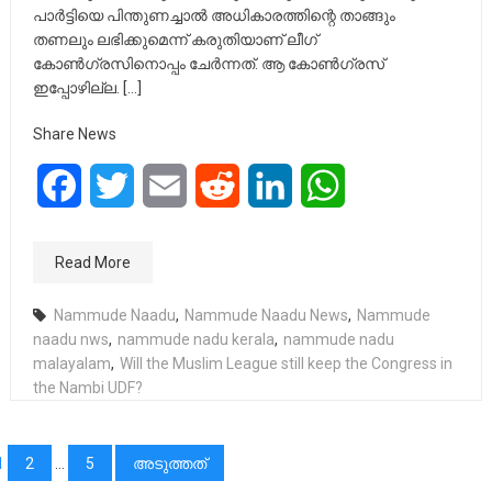
പാർട്ടിയെ പിന്തുണച്ചാൽ അധികാരത്തിന്റെ താങ്ങും
തണലും ലഭിക്കുമെന്ന് കരുതിയാണ് ലീഗ്
കോൺഗ്രസിനൊപ്പം ചേർന്നത്. ആ കോൺഗ്രസ്
ഇപ്പോഴില്ല. […]
Share News
Facebook
Twitter
Email
Reddit
LinkedIn
WhatsApp
Read More
Nammude Naadu
,
Nammude Naadu News
,
Nammude
naadu nws
,
nammude nadu kerala
,
nammude nadu
malayalam
,
Will the Muslim League still keep the Congress in
the Nambi UDF?
പോസ്റ്റുക്കളിലൂടെ
1
2
…
5
അടുത്തത്