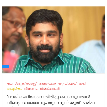
ഫേ​സ്ബു​ക്ക് പോ​സ്റ്റ്
ഭരണഘടന
യു.ഡി.എഫ്
രാജി
രാഷ്ട്രീയം
വീക്ഷണം
വ്യക്തമാക്കി.
‘സജി ചെറിയാനെ തിരിച്ചു കൊണ്ടുവരാന്‍
വീണ്ടും ഡാമൊന്നും തുറന്നുവിടരുത്’: പ​രി​ഹ​