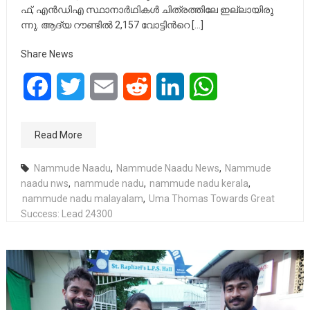
ഫ്, എ​ന്‍​ഡി​എ സ്ഥാ​നാ​ര്‍​ഥി​ക​ള്‍ ചി​ത്ര​ത്തി​ലേ ഇ​ല്ലാ​യി​രു​
ന്നു. ആ​ദ്യ റൗ​ണ്ടി​ല്‍ 2,157 വോ​ട്ടി​ന്‍റെ […]
Share News
Facebook
Twitter
Email
Reddit
LinkedIn
WhatsApp
Read More
Nammude Naadu
,
Nammude Naadu News
,
Nammude
naadu nws
,
nammude nadu
,
nammude nadu kerala
,
nammude nadu malayalam
,
Uma Thomas Towards Great
Success: Lead 24300