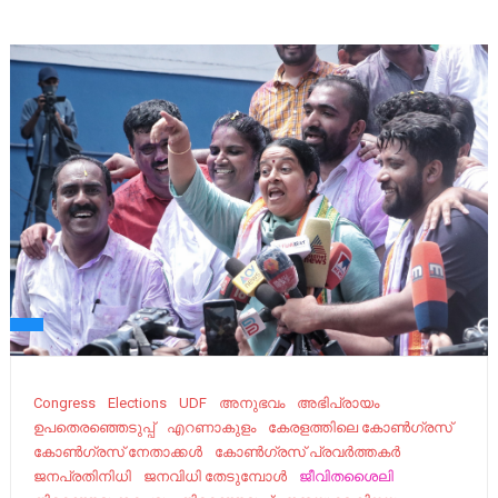
Congress
Elections
UDF
അനുഭവം
അഭിപ്രായം
ഉ​പ​തെ​ര​ഞ്ഞെ​ടു​പ്പ്
എറണാകുളം
കേരളത്തിലെ കോൺഗ്രസ്
കോൺഗ്രസ് നേതാക്കൾ
കോൺഗ്രസ്‌ പ്രവർത്തകർ
ജനപ്രതിനിധി
ജനവിധി തേടുമ്പോൾ
ജീവിതശൈലി