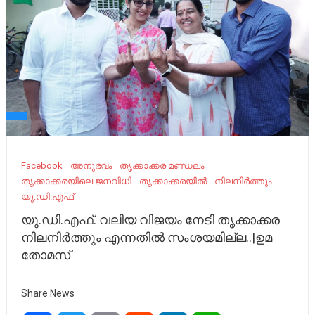
Facebook
അനുഭവം
തൃക്കാക്കര മണ്ഡലം
തൃക്കാക്കരയിലെ ജനവിധി
തൃക്കാക്കരയില്‍
നിലനിർത്തും
യു.ഡി.എഫ്
യു.ഡി.എഫ്. വലിയ വിജയം നേടി തൃക്കാക്കര
നിലനിർത്തും എന്നതിൽ സംശയമില്ല..|ഉമ
തോമസ്
Share News