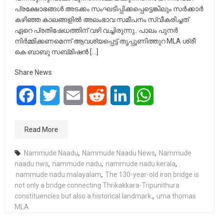
പ്രക്ഷോഭങ്ങൾ അടക്കം സംഘടിപ്പിക്കപ്പെട്ടെങ്കിലും സർക്കാർ
കഴിഞ്ഞ കാലങ്ങളിൽ അലംഭാവ സമീപനം സ്വീകരിച്ചത്
ഏറെ പ്രതിഷേധത്തിന് വഴി വച്ചിരുന്നു.. പാലം പുനർ
നിർമ്മിക്കണമെന്ന് ആവശ്യപ്പെട്ട് തൃപ്പൂണിത്തുറ MLA ശ്രീ
കെ ബാബു സബ്മിഷൻ […]
Share News
Facebook
Twitter
Email
Reddit
LinkedIn
WhatsApp
Read More
Nammude Naadu
,
Nammude Naadu News
,
Nammude
naadu nws
,
nammude nadu
,
nammude nadu kerala
,
nammude nadu malayalam
,
The 130-year-old iron bridge is
not only a bridge connecting Thrikakkara-Tripunithura
constituencies but also a historical landmark.
,
uma thomas
MLA