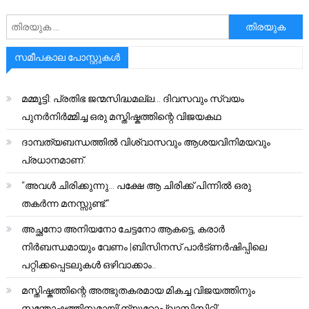
അനേഷിക്കുക
സമീപകാല പോസ്റ്റുകൾ
മമ്മൂട്ടി: പ്രതിഭ ജന്മസിദ്ധമല്ല… ദിവസവും സ്വയം
പുനർനിർമ്മിച്ച ഒരു മസ്തിഷ്കത്തിന്റെ വിജയകഥ
ദാമ്പത്യബന്ധത്തിൽ വിശ്വാസവും ആശയവിനിമയവും
പ്രധാനമാണ്.
“അവൾ ചിരിക്കുന്നു… പക്ഷേ ആ ചിരിക്ക് പിന്നിൽ ഒരു
തകർന്ന മനസ്സുണ്ട്.”
അച്ഛനോ അനിയനോ ചേട്ടനോ ആകട്ടെ, കരാർ
നിർബന്ധമായും വേണം |ബിസിനസ് പാർട്ണർഷിപ്പിലെ
പറ്റിക്കപ്പെടലുകൾ ഒഴിവാക്കാം..
മസ്തിഷ്കത്തിന്റെ അത്ഭുതകരമായ മികച്ച വിജയത്തിനും
സന്തോഷത്തിനുമായി’ന്യൂറോപ്ലാസ്റ്റിസിറ്റി’