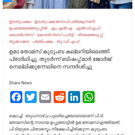
ഇടതുപക്ഷം
ഇടതുപക്ഷ ജനാധിപത്യമുന്നണി
ഉപതെരഞ്ഞെടുപ്പില്‍
എം എൽ എ
എല്‍ഡിഎഫ്
കോണ്‍ഗ്രസ്
കോണ്‍ഗ്രസ് പാര്‍ട്ടി
തിരഞ്ഞെടുപ്പ്
തൃക്കാക്കര
പ്രതിപക്ഷം
യു.ഡി.എഫ്
ഉമാ തോമസ് കുടുംബ കല്ലറിയിലെത്തി
പ്രാർഥിച്ചു. തുടർന്ന് ബിഷപ്പ് മാർ ജോർജ്
നെല്ലിക്കുന്നേലിനെ സന്ദർശിച്ചു
Share News
Facebook
Twitter
Email
Reddit
LinkedIn
WhatsApp
കൊച്ചി . ബുധനാഴ്ച പുലർച്ചെയോടെയാണ് പി.ടി
തോമസിന്റെ നാടായ ഉപ്പുതോട്ടിൽ ഉമ തോമസ്എത്തിയത്.
പി.ടിയുടെ ചിതാഭസ്മം നിക്ഷേപിച്ചിരിക്കുന്ന കുടുംബ