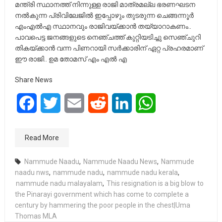
മന്ത്രി സ്ഥാനത്ത് നിന്നുള്ള രാജി മാത്രമല്ല ഭരണഘടന
നൽകുന്ന പ്രിവിലേജിൽ ഇപ്പോഴും തുടരുന്ന ചെങ്ങന്നൂർ
എംഎൽഎ സ്ഥാനവും രാജിവയ്ക്കാൻ തയ്യാറാകണം..
പാവപെട്ട ജനങ്ങളുടെ നെഞ്ചത്ത് കുറ്റിയടിച്ചു സെഞ്ചുറി
തികയ്ക്കാൻ വന്ന പിണറായി സർക്കാരിന് ഏറ്റ പ്രഹരമാണ്
ഈ രാജി.. ഉമ തോമസ് എം എൽ എ
Share News
Facebook
Twitter
Email
Reddit
LinkedIn
WhatsApp
Read More
Nammude Naadu
,
Nammude Naadu News
,
Nammude
naadu nws
,
nammude nadu
,
nammude nadu kerala
,
nammude nadu malayalam
,
This resignation is a big blow to
the Pinarayi government which has come to complete a
century by hammering the poor people in the chest|Uma
Thomas MLA