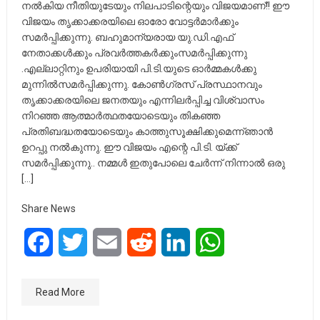
നൽകിയ നീതിയുടേയും നിലപാടിന്റെയും വിജയമാണ്!! ഈ
വിജയം തൃക്കാക്കരയിലെ ഓരോ വോട്ടർമാർക്കും
സമർപ്പിക്കുന്നു. ബഹുമാന്യരായ യു.ഡി.എഫ്
നേതാക്കൾക്കും പ്രവർത്തകർക്കുംസമർപ്പിക്കുന്നു
.എല്ലാറ്റിനും ഉപരിയായി പി.ടി.യുടെ ഓർമ്മകൾക്കു
മുന്നിൽസമർപ്പിക്കുന്നു. കോൺഗ്രസ് പ്രസ്ഥാനവും
തൃക്കാക്കരയിലെ ജനതയും എന്നിലർപ്പിച്ച വിശ്വാസം
നിറഞ്ഞ ആത്മാർത്ഥതയോടെയും തികഞ്ഞ
പ്രതിബദ്ധതയോടെയും കാത്തുസൂക്ഷിക്കുമെന്ന്ഞാൻ
ഉറപ്പു നൽകുന്നു. ഈ വിജയം എന്റെ പി.ടി. യ്ക്ക്
സമർപ്പിക്കുന്നു.. നമ്മൾ ഇതുപോലെ ചേർന്ന് നിന്നാൽ ഒരു
[…]
Share News
Facebook
Twitter
Email
Reddit
LinkedIn
WhatsApp
Read More