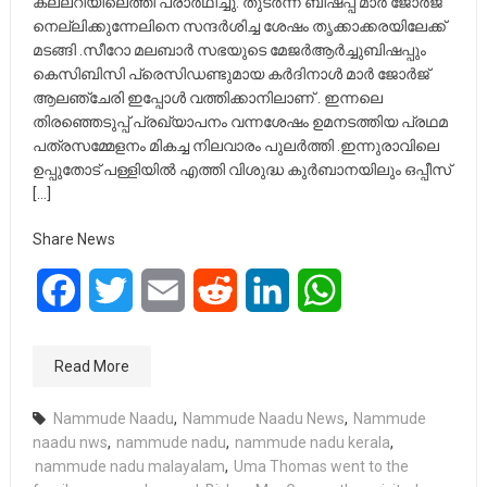
കല്ലറിയിലെത്തി പ്രാർഥിച്ചു. തുടർന്ന് ബിഷപ്പ് മാർ ജോർജ്
നെല്ലിക്കുന്നേലിനെ സന്ദർശിച്ച ശേഷം തൃക്കാക്കരയിലേക്ക്
മടങ്ങി .സീറോ മലബാർ സഭയുടെ മേജർആർച്ചുബിഷപ്പും
കെസിബിസി പ്രെസിഡണ്ടുമായ കർദിനാൾ മാർ ജോർജ്
ആലഞ്ചേരി ഇപ്പോൾ വത്തിക്കാനിലാണ് . ഇന്നലെ
തിരഞ്ഞെടുപ്പ് പ്രഖ്യാപനം വന്നശേഷം ഉമനടത്തിയ പ്രഥമ
പത്രസമ്മേളനം മികച്ച നിലവാരം പുലർത്തി .ഇന്നുരാവിലെ
ഉപ്പുതോട് പള്ളിയിൽ എത്തി വിശുദ്ധ കുർബാനയിലും ഒപ്പീസ്
[…]
Share News
Facebook
Twitter
Email
Reddit
LinkedIn
WhatsApp
Read More
Nammude Naadu
,
Nammude Naadu News
,
Nammude
naadu nws
,
nammude nadu
,
nammude nadu kerala
,
nammude nadu malayalam
,
Uma Thomas went to the