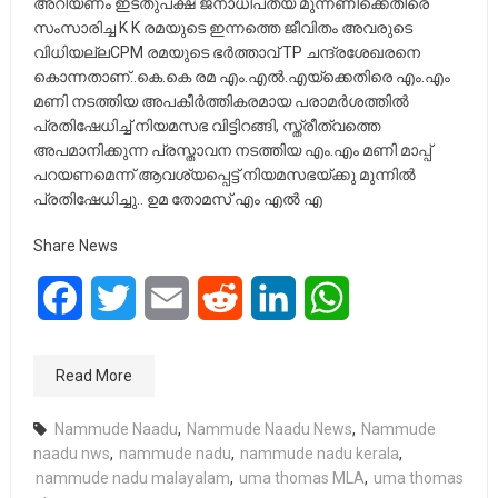
അറിയണം ഇടതുപക്ഷ ജനാധിപത്യ മുന്നണിക്കെതിരെ
സംസാരിച്ച K K രമയുടെ ഇന്നത്തെ ജീവിതം അവരുടെ
വിധിയല്ലCPM രമയുടെ ഭർത്താവ് TP ചന്ദ്രശേഖരനെ
കൊന്നതാണ്..കെ.കെ രമ എം.എൽ.എയ്ക്കെതിരെ എം.എം
മണി നടത്തിയ അപകീർത്തികരമായ പരാമർശത്തിൽ
പ്രതിഷേധിച്ച് നിയമസഭ വിട്ടിറങ്ങി, സ്ത്രീത്വത്തെ
അപമാനിക്കുന്ന പ്രസ്താവന നടത്തിയ എം.എം മണി മാപ്പ്
പറയണമെന്ന് ആവശ്യപ്പെട്ട് നിയമസഭയ്ക്കു മുന്നിൽ
പ്രതിഷേധിച്ചു.. ഉമ തോമസ് എം എൽ എ
Share News
Facebook
Twitter
Email
Reddit
LinkedIn
WhatsApp
Read More
Nammude Naadu
,
Nammude Naadu News
,
Nammude
naadu nws
,
nammude nadu
,
nammude nadu kerala
,
nammude nadu malayalam
,
uma thomas MLA
,
uma thomas