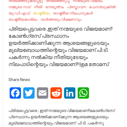
തിരഞ്ഞെടുക്കപ്പെട്ടു
തിരഞ്ഞെടുപ്പ്
നന്മയുടെ വിജയം
നമ്മുടെ നാട്‌
നീതി
നേതൃത്വം
പ്രസ്താവന
ഫേസ്ബുക്കിൽ
യു.ഡി.എഫ്
രാഷ്ട്രീയം
രാഷ്ട്രീയ നിലപാടുകൾ
രാ​ഷ്ട്രീ​യ​കാര്യം
വാർത്തയും വീക്ഷണവും
പ്രിയപ്പെട്ടവരെ ,ഇത് നന്മയുടെ വിജയമാണ്!
കോൺഗ്രസ് പ്രസ്ഥാനം
ഉയർത്തിക്കാണിക്കുന്ന ആശയങ്ങളുടെയും
മൂല്യബോധത്തിന്റെയും വിജയമാണ്.പി.ടി.
പകർന്നു നൽകിയ നീതിയുടേയും
നിലപാടിന്റെയും വിജയമാണ്!!|ഉമ തോമസ്
Share News
Facebook
Twitter
Email
Reddit
LinkedIn
WhatsApp
പ്രിയപ്പെട്ടവരെ , ഇത് നന്മയുടെ വിജയമാണ്!കോൺഗ്രസ്
പ്രസ്ഥാനം ഉയർത്തിക്കാണിക്കുന്ന ആശയങ്ങളുടെയും
മൂല്യബോധത്തിന്റെയും വിജയമാണ്. പി.ടി. പകർന്നു