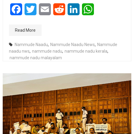
Facebook
Twitter
Email
Reddit
LinkedIn
WhatsApp
Read More
Nammude Naadu
,
Nammude Naadu News
,
Nammude
naadu nws
,
nammude nadu
,
nammude nadu kerala
,
nammude nadu malayalam