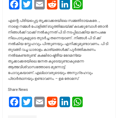
Facebook
Twitter
Email
Reddit
LinkedIn
WhatsApp
എന്റെ പ്രിയപ്പെട്ട തൃക്കാക്കരയിലെ സമ്മതിദായകരേ…,
നാളെ നമ്മൾ പോളിങ്ങ് ബൂത്തിലേയ്ക്ക് കടക്കുമ്പോൾ ഞാൻ
നിങ്ങൾക്ക് വാക്ക് നൽകുന്നത് പി.ടി നടപ്പിലാക്കിയ ജനപക്ഷ
നിലപാടുകളുടെ തുടർച്ച തന്നെയാണ്…നിങ്ങൾ പി ടി ക്ക്
നൽകിയ സ്നേഹവും പിന്തുണയും എനിക്കുമുണ്ടാവണം. പി ടി
തുടങ്ങി വച്ച ധാരാളം കാര്യങ്ങൾക്ക് പൂർത്തികരണം
നൽകേണ്ടതുണ്ട്. കക്ഷിരാഷ്ട്രീയ ഭേദമന്യേ
തൃക്കാക്കരയിലെ ജനത കൂടെയുണ്ടാകുമെന്ന
ആത്മവിശ്വാസത്തോടെ മുന്നോട്ട്
പോവുകയാണ്..എല്ലാവരുടെയും അനുഗ്രഹവും
പ്രാർത്ഥനയും ഉണ്ടാവണം. – ഉമ തോമസ്
Share News
Facebook
Twitter
Email
Reddit
LinkedIn
WhatsApp