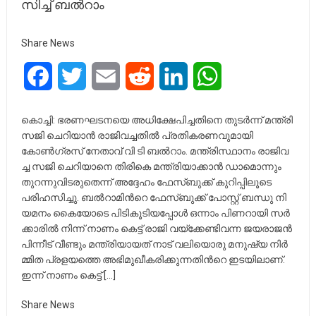
സി​ച്ച് ബ​ൽ​റാം
Share News
Facebook
Twitter
Email
Reddit
LinkedIn
WhatsApp
കൊച്ചി: ഭരണഘടനയെ അധിക്ഷേപിച്ചതിനെ തുടര്‍ന്ന് മന്ത്രി
സജി ചെറിയാന്‍ രാജിവച്ചതില്‍ പ്രതികരണവുമായി
കോണ്‍ഗ്രസ് നേതാവ് വി ടി ബല്‍റാം. മ​ന്ത്രി​സ്ഥാ​നം രാ​ജി​വ​
ച്ച സ​ജി ചെ​റി​യാ​നെ തി​രി​കെ മ​ന്ത്രി​യാ​ക്കാ​ൻ ഡാ​മൊ​ന്നും
തു​റ​ന്നു​വി​ട​രു​തെന്ന് അദ്ദേഹം ഫേസ്ബുക്ക് കുറിപ്പിലൂടെ
പരിഹസിച്ചു. ബ​ൽ​റാ​മി​ന്‍റെ ഫേ​സ്ബു​ക്ക് പോ​സ്റ്റ് ബ​ന്ധു നി​
യ​മ​നം കൈ​യോ​ടെ പി​ടി​കൂ​ടി​യ​പ്പോ​ൾ ഒ​ന്നാം പി​ണ​റാ​യി സ​ർ​
ക്കാ​രി​ൽ നി​ന്ന് നാ​ണം കെ​ട്ട് രാ​ജി വ​യ്ക്കേ​ണ്ടി​വ​ന്ന ജ​യ​രാ​ജ​ൻ
പി​ന്നീ​ട് വീ​ണ്ടും മ​ന്ത്രി​യാ​യ​ത് നാ​ട് വ​ലി​യൊ​രു മ​നു​ഷ്യ നി​ർ​
മ്മി​ത പ്ര​ള​യ​ത്തെ അ​ഭി​മു​ഖീ​ക​രി​ക്കു​ന്ന​തി​ന്‍റെ ഇ​ട​യി​ലാ​ണ്.
ഇ​ന്ന് നാ​ണം കെ​ട്ട് […]
Share News