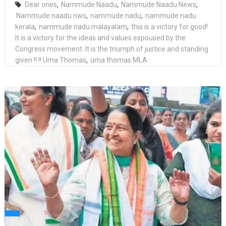
Dear ones
,
Nammude Naadu
,
Nammude Naadu News
,
Nammude naadu nws
,
nammude nadu
,
nammude nadu
kerala
,
nammude nadu malayalam
,
this is a victory for good!
It is a victory for the ideas and values espoused by the
Congress movement. It is the triumph of justice and standing
given !! !! Uma Thomas
,
uma thomas MLA