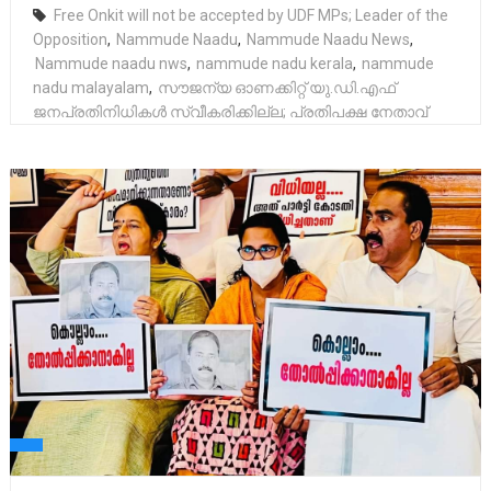
Free Onkit will not be accepted by UDF MPs; Leader of the
Opposition
,
Nammude Naadu
,
Nammude Naadu News
,
Nammude naadu nws
,
nammude nadu kerala
,
nammude
nadu malayalam
,
സൗജന്യ ഓണക്കിറ്റ് യു.ഡി.എഫ്
ജനപ്രതിനിധികള്‍ സ്വീകരിക്കില്ല; പ്രതിപക്ഷ നേതാവ്