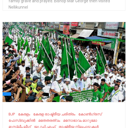
family grave and prayed. Bishop Mar George then visited
Nellikunnel
BJP
കേരളം
കേരള രാഷ്ട്രീയ ചരിത്രം
കോണ്‍ഗ്രസ്
ഫേസ്ബുക്കിൽ
മതേതരത്വം
മനോഭാവം മാറുമോ
മുസ്ലീം ലീഗ്
യു.ഡി.എഫ്
രാഷ്ട്രീയ നിലപാടുകൾ