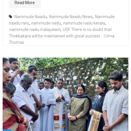
Read More
Nammude Naadu
,
Nammude Naadu News
,
Nammude
naadu nws
,
nammude nadu
,
nammude nadu kerala
,
nammude nadu malayalam
,
UDF There is no doubt that
Thrikkakara will be maintained with great success .. | Uma
Thomas