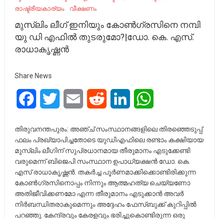
രാ​ഷ്ട്രീ​യ​കാര്യം
വീക്ഷണം
മുസ്ലിം ലീഗ് ഇനിയും കോൺഗ്രസിനെ നമ്പി
യു ഡി എഫിൽ തുടരുമോ?|ഡോ. കെ. എസ്.
രാധാകൃഷ്ണൻ
Share News
Facebook
Twitter
Email
Reddit
LinkedIn
WhatsApp
തിരുവനന്തപുരം: അഞ്ച് സംസ്ഥാനങ്ങളിലെ തിരഞ്ഞെടുപ്പ്
ഫലം പ്രഖ്യാപിച്ചതോടെ യുഡിഎഫിലെ രണ്ടാം കക്ഷിയായ
മുസ്ലിം ലീഗിന് സുപ്രധാനമായ തീരുമാനം എടുക്കേണ്ടി
വരുമെന്ന് ബിജെപി സംസ്ഥാന ഉപാധ്യക്ഷൻ ഡോ. കെ.
എസ് രാധാകൃഷ്ണൻ. തകർച്ച പൂർണമാക്കിക്കൊണ്ടിരിക്കുന്ന
കോൺഗ്രസിനൊപ്പം നിന്നും ആത്മഹത്യ ചെയ്യണോ
അതിജീവിക്കണമോ എന്ന തീരുമാനം എടുക്കാൻ അവർ
നിർബന്ധിതരാകുമെന്നും അദ്ദേഹം ഫേസ്ബുക്ക് കുറിപ്പിൽ
പറഞ്ഞു. കേന്ദ്രവും കേരളവും ഭരിച്ചുകൊണ്ടിരുന്ന ഒരു