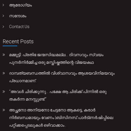
ആരോഗ്യം
സന്ദേശം
Contact Us
Recent Posts
മമ്മൂട്ടി: പ്രതിഭ ജന്മസിദ്ധമല്ല… ദിവസവും സ്വയം
പുനർനിർമ്മിച്ച ഒരു മസ്തിഷ്കത്തിന്റെ വിജയകഥ
ദാമ്പത്യബന്ധത്തിൽ വിശ്വാസവും ആശയവിനിമയവും
പ്രധാനമാണ്.
“അവൾ ചിരിക്കുന്നു… പക്ഷേ ആ ചിരിക്ക് പിന്നിൽ ഒരു
തകർന്ന മനസ്സുണ്ട്.”
അച്ഛനോ അനിയനോ ചേട്ടനോ ആകട്ടെ, കരാർ
നിർബന്ധമായും വേണം |ബിസിനസ് പാർട്ണർഷിപ്പിലെ
പറ്റിക്കപ്പെടലുകൾ ഒഴിവാക്കാം..