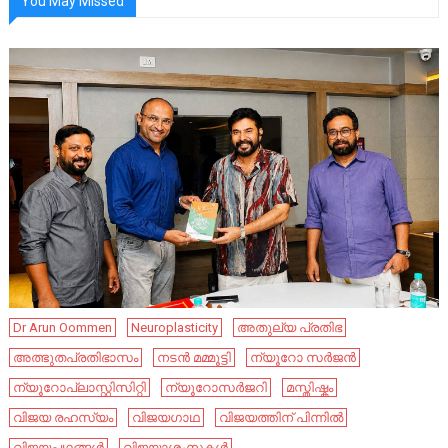
You May Missed
Dr Arun Oommen
Neuroplasticity
അതുല്യ പ്രതിഭ
അത്ഭുതപ്രതിഭാസം
നടൻ മമ്മൂട്ടി
ന്യൂറോ സർജൻ
ന്യൂറോപ്ലാസ്റ്റിസിറ്റി
ന്യൂറോസർജറി
മസ്തിഷ്കം
വിജയ രഹസ്യം
വിജയഗാഥ
വിജയത്തിന് പിന്നിൽ
വിജയപഥങ്ങൾ
വിജയാശംസകൾ