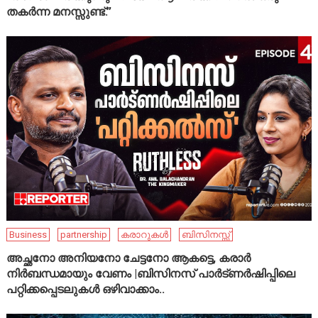
തകർന്ന മനസ്സുണ്ട്.”
Business
partnership
കരാറുകൾ
ബിസിനസ്സ്
അച്ഛനോ അനിയനോ ചേട്ടനോ ആകട്ടെ, കരാർ
നിർബന്ധമായും വേണം |ബിസിനസ് പാർട്ണർഷിപ്പിലെ
പറ്റിക്കപ്പെടലുകൾ ഒഴിവാക്കാം..