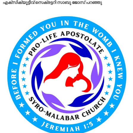
എക്സിക്യൂട്ടീവ് സെക്രട്ടറി സാബു ജോസ് പറഞ്ഞു