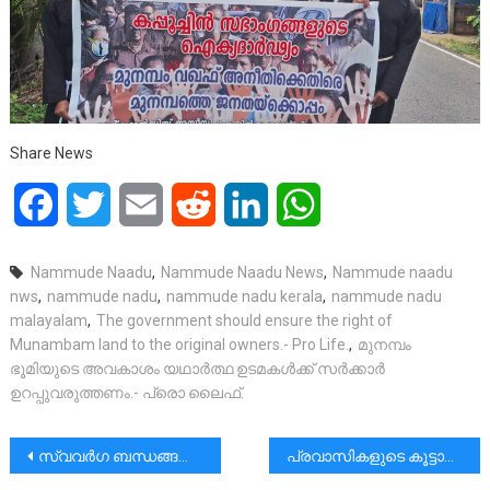
Share News
Facebook
Twitter
Email
Reddit
LinkedIn
WhatsApp
Nammude Naadu
,
Nammude Naadu News
,
Nammude naadu
nws
,
nammude nadu
,
nammude nadu kerala
,
nammude nadu
malayalam
,
The government should ensure the right of
Munambam land to the original owners.- Pro Life.
,
മുനമ്പം
ഭൂമിയുടെ അവകാശം യഥാർത്ഥ ഉടമകൾക്ക് സർക്കാർ
ഉറപ്പുവരുത്തണം.- പ്രൊ ലൈഫ്.
പോസ്റ്റുകളിലൂടെ
സ്വവർഗ ബന്ധങ്ങളെ പ്രോത്സാഹിപ്പിക്കുന്ന വിധിയ്ക്കെതിരെ ഒരുമിച്ച് കൂടിയത് 11 ലക്ഷം കൊറിയൻ ക്രൈസ്തവര്‍
പ്രവാസികളുടെ കൂട്ടായ്മയിൽ രൂപംകൊണ്ട സിഎൻ ​ഗ്ലോബൽ മൂവീസ് ടീമിൻ്റെ ആദ്യചിത്രമായ “സ്വർ​ഗം” നവംബർ 8-ന് ലോകമെമ്പാടുമുള്ള തീയറ്ററുകളിൽ റിലീസ് ചെയ്യും.