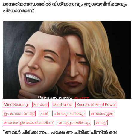
ദാമ്പത്യബന്ധത്തിൽ വിശ്വാസവും ആശയവിനിമയവും
പ്രധാനമാണ്.
Mind Reading
Mindset
MindTalks
Secrets of Mind Power
ഉപബോധ മനസ്സ്
ചിരി
ചിരിയും ചിന്തയും
മനഃശാസ്ത്രം
മനഃശാസ്ത്ര കൗൺസിലിംഗ്
മനസ്സും ശരീരവും
മനസ്സ്
“അവൾ ചിരിക്കുന്നു… പക്ഷേ ആ ചിരിക്ക് പിന്നിൽ ഒരു