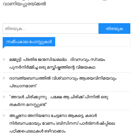
വാണിയപ്പുരയ്ക്കല്‍
അനേഷിക്കുക
സമീപകാല പോസ്റ്റുകൾ
മമ്മൂട്ടി: പ്രതിഭ ജന്മസിദ്ധമല്ല… ദിവസവും സ്വയം
പുനർനിർമ്മിച്ച ഒരു മസ്തിഷ്കത്തിന്റെ വിജയകഥ
ദാമ്പത്യബന്ധത്തിൽ വിശ്വാസവും ആശയവിനിമയവും
പ്രധാനമാണ്.
“അവൾ ചിരിക്കുന്നു… പക്ഷേ ആ ചിരിക്ക് പിന്നിൽ ഒരു
തകർന്ന മനസ്സുണ്ട്.”
അച്ഛനോ അനിയനോ ചേട്ടനോ ആകട്ടെ, കരാർ
നിർബന്ധമായും വേണം |ബിസിനസ് പാർട്ണർഷിപ്പിലെ
പറ്റിക്കപ്പെടലുകൾ ഒഴിവാക്കാം..