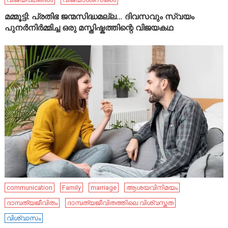
മമ്മൂട്ടി: പ്രതിഭ ജന്മസിദ്ധമല്ല… ദിവസവും സ്വയം
പുനർനിർമ്മിച്ച ഒരു മസ്തിഷ്കത്തിന്റെ വിജയകഥ
communication
Family
marriage
ആശയവിനിമയം
ദാമ്പത്യജീവിതം
ദാമ്പത്യജീവിതത്തിലെ വിശ്വസ്തത
വിശ്വാസം