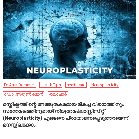
Dr Arun Oommen
Health Tips
healthcare
Neuroplasticity
ഡോ .അരുൺ ഉമ്മൻ
തലച്ചോർ
മസ്തിഷ്കത്തിന്റെ അത്ഭുതകരമായ മികച്ച വിജയത്തിനും
സന്തോഷത്തിനുമായി’ന്യൂറോപ്ലാസ്റ്റിസിറ്റി’
(Neuroplasticity):എങ്ങനെ പ്രയോജനപ്പെടുത്താമെന്ന്
മനസ്സിലാക്കാം.