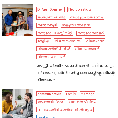
Dr Arun Oommen
Neuroplasticity
അതുല്യ പ്രതിഭ
അത്ഭുതപ്രതിഭാസം
നടൻ മമ്മൂട്ടി
ന്യൂറോ സർജൻ
ന്യൂറോപ്ലാസ്റ്റിസിറ്റി
ന്യൂറോസർജറി
മസ്തിഷ്കം
വിജയ രഹസ്യം
വിജയഗാഥ
വിജയത്തിന് പിന്നിൽ
വിജയപഥങ്ങൾ
വിജയാശംസകൾ
മമ്മൂട്ടി: പ്രതിഭ ജന്മസിദ്ധമല്ല… ദിവസവും
സ്വയം പുനർനിർമ്മിച്ച ഒരു മസ്തിഷ്കത്തിന്റെ
വിജയകഥ
communication
Family
marriage
ആശയവിനിമയം
ദാമ്പത്യജീവിതം
ദാമ്പത്യജീവിതത്തിലെ വിശ്വസ്തത
വിശ്വാസം