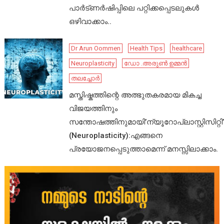
പാർട്ണർഷിപ്പിലെ പറ്റിക്കപ്പെടലുകൾ
ഒഴിവാക്കാം..
Dr Arun Oommen
Health Tips
healthcare
Neuroplasticity
ഡോ .അരുൺ ഉമ്മൻ
തലച്ചോർ
മസ്തിഷ്കത്തിന്റെ അത്ഭുതകരമായ മികച്ച
വിജയത്തിനും
സന്തോഷത്തിനുമായി’ന്യൂറോപ്ലാസ്റ്റിസിറ്റി’
(Neuroplasticity):എങ്ങനെ
പ്രയോജനപ്പെടുത്താമെന്ന് മനസ്സിലാക്കാം.