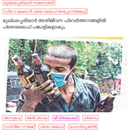
മുല്ലപ്പെരിയാർ സമരസമതി
സീറോ മലബാർ പ്രൊ ലൈഫ് അപ്പോസ്‌തലേറ്റ്
മുല്ലപ്പെരിയാർ അതിജീവന പ്രവർത്തനങ്ങളിൽ
പ്രൊലൈഫ് പങ്കാളികളാകും.
അനുഭവം
അഭിപ്രായം
ജീവിതശൈലി
ദർശനം
നാടിൻ്റെ നന്മക്ക്
പ്രൊ ലൈഫ്
ഫേസ്ബുക്കിൽ