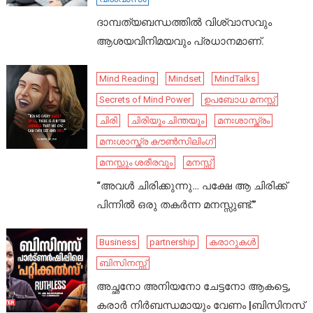
ദാമ്പത്യബന്ധത്തിൽ വിശ്വാസവും
ആശയവിനിമയവും പ്രധാനമാണ്.
Mind Reading
Mindset
MindTalks
Secrets of Mind Power
ഉപബോധ മനസ്സ്
ചിരി
ചിരിയും ചിന്തയും
മനഃശാസ്ത്രം
മനഃശാസ്ത്ര കൗൺസിലിംഗ്
മനസ്സും ശരീരവും
മനസ്സ്
“അവൾ ചിരിക്കുന്നു… പക്ഷേ ആ ചിരിക്ക്
പിന്നിൽ ഒരു തകർന്ന മനസ്സുണ്ട്.”
Business
partnership
കരാറുകൾ
ബിസിനസ്സ്
അച്ഛനോ അനിയനോ ചേട്ടനോ ആകട്ടെ,
കരാർ നിർബന്ധമായും വേണം |ബിസിനസ്