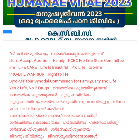
“ജീവന്‍ അമൂല്യവും, സംരക്ഷിക്കപ്പെടേണ്ടതുമാണ്”
Don't Accept Abortion
Family
KCBC Pro Life State Committee
life
LIFE CARE
Life Is Beautiful
Pro Life
pro-life
PRO-LIFE WARRIOR
Right to life
Syro-Malabar Synodal Commission for Family,Laity and Life
Yes 2 Life, No 2 Drugs
ഉദരത്തിലെ കുഞ്ഞിനുവേണ്ടി
ഉദരത്തിലെ കുഞ്ഞുങ്ങൾ
കുടുംബജീവിതം
കുടുംബത്തിനും അൽമായർക്കും ജീവനും വേണ്ടിയുള്ള സീറോ
മലബാർ സിനഡൽ കമ്മീഷൻ
കെസിബിസി പ്രൊ ലൈഫ് സംസ്ഥാന സമിതി
ഗര്‍ഭഛിദ്രം കൊലപാതകം
ഗര്‍ഭശ്ചിദ്രം
ഗര്‍ഭസ്ഥ ശിശു
ഗര്‍ഭസ്ഥ ശിശുക്കൾ
ഗര്‍ഭസ്ഥശിശുഹത്യ
ജീവനും ജീവിതവും
ജീവസമൃദ്ധി|സന്ദേശങ്ങൾ