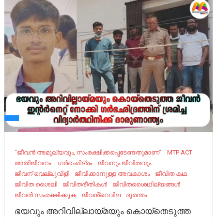
“ജീവന്‍ അമൂല്യവും, സംരക്ഷിക്കപ്പെടേണ്ടതുമാണ്”
MTP ACT
അതിജീവനം.
ഗർഭഛിദ്രം
ജീവനും ജീവിതവും
ജീവന് വെല്ലുവിളി
ജീവിക്കാനുള്ള അവകാശം
ജീവിത കഥ
ജീവിത ശൈലി
ജീവിതരീതികൾ
ജീവിതശൈഥില്യങ്ങൾ
ജീവൻ സംരക്ഷിക്കുക
ജീവൻ്റെവില
ദുരന്തം
ഭയവും അറിവില്ലായ്മയും കൊയ്തെടുത്ത