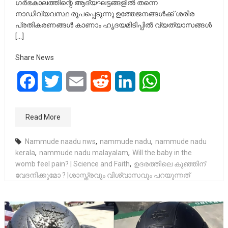
ഗർഭകാലത്തിന്റെ ആദ്യഘട്ടങ്ങളിൽ തന്നെ
നാഡീവ്യവസ്ഥ രൂപപ്പെടുന്നു ഉത്തേജനങ്ങൾക്ക് ശരീര
പ്രതികരണങ്ങൾ കാണാം ഹൃദയമിടിപ്പിൽ വ്യത്യാസങ്ങൾ
[…]
Share News
Facebook
Twitter
Email
Reddit
LinkedIn
WhatsApp
Read More
Nammude naadu nws
,
nammude nadu
,
nammude nadu
kerala
,
nammude nadu malayalam
,
Will the baby in the
womb feel pain? | Science and Faith
,
ഉദരത്തിലെ കുഞ്ഞിന്
വേദനിക്കുമോ ? |ശാസ്ത്രവും വിശ്വാസവും പറയുന്നത്