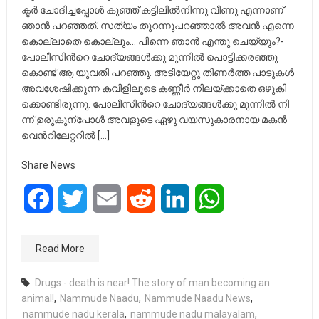
ക്ട​​ർ ചോ​​ദി​​ച്ച​​പ്പോ​​ൾ കു​​ഞ്ഞ് ക​​ട്ടി​​ലി​​ൽ​​നി​​ന്നു വീ​​ണു എ​​ന്നാ​​ണ്
ഞാ​​ൻ പ​​റ​​ഞ്ഞ​​ത്. സ​​ത്യം തു​​റ​​ന്നു​​പ​​റ​​ഞ്ഞാ​​ൽ അ​​വ​​ൻ എ​​ന്നെ
കൊ​​ല്ലാ​​തെ കൊ​​ല്ലും… പി​​ന്നെ ഞാ​​ൻ എ​​ന്തു ചെ​​യ്യും?-
പോ​​ലീ​​സി​​ന്‍റെ ചോ​​ദ്യ​​ങ്ങ​​ൾ​​ക്കു മു​​ന്നി​​ൽ പൊ​​ട്ടി​​ക്ക​​ര​​ഞ്ഞു​​
കൊ​​ണ്ട് ആ ​​യു​​വ​​തി പ​​റ​​ഞ്ഞു. അ​​ടി​​യേ​​റ്റു തി​​ണ​​ർ​​ത്ത പാ​​ടു​​ക​​ൾ
അ​​വ​​ശേ​​ഷി​​ക്കു​​ന്ന കവിളിലൂടെ ക​​ണ്ണീ​​ർ നി​​ല​​യ്ക്കാ​​തെ ഒ​​ഴു​​കി​​
ക്കൊ​​ണ്ടി​​രു​​ന്നു. പോ​​ലീ​​സി​​ന്‍റെ ചോ​​ദ്യ​​ങ്ങ​​ൾ​​ക്കു മു​​ന്നി​​ൽ​​ നി​​
ന്ന് ഉ​​രു​​കു​​ന്പോ​​ൾ അ​​വ​​ളു​​ടെ ഏ​​ഴു വ​​യ​​സു​​കാ​​ര​​നാ​​യ മ​​ക​​ൻ
വെ​​ന്‍റി​​ലേ​​റ്റ​​റി​​ൽ […]
Share News
Facebook
Twitter
Email
Reddit
LinkedIn
WhatsApp
Read More
Drugs - death is near! The story of man becoming an
animal!
,
Nammude Naadu
,
Nammude Naadu News
,
nammude nadu kerala
,
nammude nadu malayalam
,