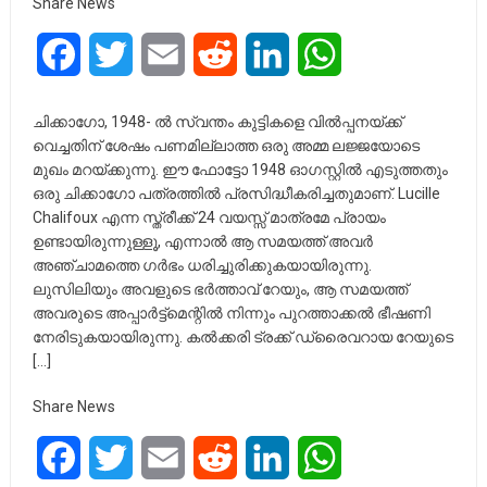
Share News
Facebook
Twitter
Email
Reddit
LinkedIn
WhatsApp
ചിക്കാഗോ, 1948- ൽ സ്വന്തം കുട്ടികളെ വിൽപ്പനയ്ക്ക്
വെച്ചതിന് ശേഷം പണമില്ലാത്ത ഒരു അമ്മ ലജ്ജയോടെ
മുഖം മറയ്ക്കുന്നു. ഈ ഫോട്ടോ 1948 ഓഗസ്റ്റിൽ എടുത്തതും
ഒരു ചിക്കാഗോ പത്രത്തിൽ പ്രസിദ്ധീകരിച്ചതുമാണ്. Lucille
Chalifoux എന്ന സ്ത്രീക്ക് 24 വയസ്സ് മാത്രമേ പ്രായം
ഉണ്ടായിരുന്നുള്ളൂ, എന്നാൽ ആ സമയത്ത് അവർ
അഞ്ചാമത്തെ ഗർഭം ധരിച്ചുരിക്കുകയായിരുന്നു.
ലുസിലിയും അവളുടെ ഭർത്താവ് റേയും, ആ സമയത്ത്
അവരുടെ അപ്പാർട്ട്മെന്റിൽ നിന്നും പുറത്താക്കൽ ഭീഷണി
നേരിടുകയായിരുന്നു. കൽക്കരി ട്രക്ക് ഡ്രൈവറായ റേയുടെ
[…]
Share News
Facebook
Twitter
Email
Reddit
LinkedIn
WhatsApp