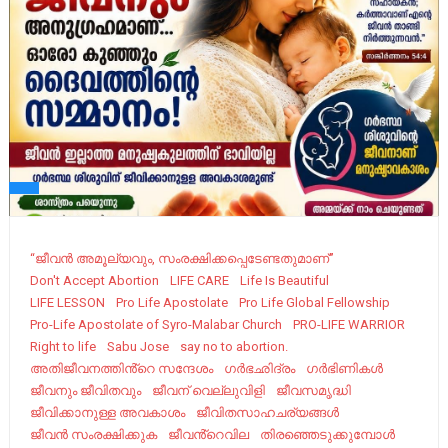
“ജീവന്‍ അമൂല്യവും, സംരക്ഷിക്കപ്പെടേണ്ടതുമാണ്”
Don't Accept Abortion
LIFE CARE
Life Is Beautiful
LIFE LESSON
Pro Life Apostolate
Pro Life Global Fellowship
Pro-Life Apostolate of Syro-Malabar Church
PRO-LIFE WARRIOR
Right to life
Sabu Jose
say no to abortion.
അതിജീവനത്തിൻ്റെ സന്ദേശം
ഗർഭഛിദ്രം
ഗർഭിണികൾ
ജീവനും ജീവിതവും
ജീവന് വെല്ലുവിളി
ജീവസമൃദ്ധി
ജീവിക്കാനുള്ള അവകാശം
ജീവിതസാഹചര്യങ്ങൾ
ജീവൻ സംരക്ഷിക്കുക
ജീവൻ്റെവില
തിരഞ്ഞെടുക്കുമ്പോൾ