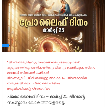
“ജീവന്‍ അമൂല്യവും, സംരക്ഷിക്കപ്പെടേണ്ടതുമാണ്”
കുടുംബത്തിനും അൽമായർക്കും ജീവനും വേണ്ടിയുള്ള സീറോ
മലബാർ സിനഡൽ കമ്മീഷൻ
ജീവസമൃദ്ധി
ജീവിക്കാനുള്ള അവകാശം
ജീവൻ്റെവില
നമ്മുടെ ജീവിതം
പ്രൊ ലൈഫ് ദിനം
മനുഷ്യജീവന്റെ പ്രാധാന്യം
പ്രൊ ലൈഫ് ദിനം – മാർച്ച് 25. ജീവന്റെ
സംസ്കാരം ലോകത്ത് വളരട്ടെ.