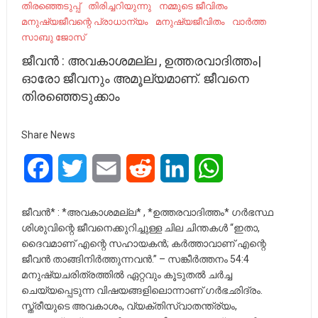
തിരഞ്ഞെടുപ്പ്
തിരിച്ചറിയുന്നു
നമ്മുടെ ജീവിതം
മനുഷ്യജീവന്റെ പ്രാധാന്യം
മനുഷ്യജീവിതം
വാർത്ത
സാബു ജോസ്
ജീവൻ : അവകാശമല്ല , ഉത്തരവാദിത്തം|
ഓരോ ജീവനും അമൂല്യമാണ്. ജീവനെ
തിരഞ്ഞെടുക്കാം
Share News
Facebook
Twitter
Email
Reddit
LinkedIn
WhatsApp
ജീവൻ* : *അവകാശമല്ല* , *ഉത്തരവാദിത്തം* ഗർഭസ്ഥ
ശിശുവിന്റെ ജീവനെക്കുറിച്ചുള്ള ചില ചിന്തകൾ “ഇതാ,
ദൈവമാണ് എന്റെ സഹായകൻ; കർത്താവാണ് എന്റെ
ജീവൻ താങ്ങിനിർത്തുന്നവൻ.” – സങ്കീർത്തനം 54:4
മനുഷ്യചരിത്രത്തിൽ ഏറ്റവും കൂടുതൽ ചർച്ച
ചെയ്യപ്പെടുന്ന വിഷയങ്ങളിലൊന്നാണ് ഗർഭഛിദ്രം.
സ്ത്രീയുടെ അവകാശം, വ്യക്തിസ്വാതന്ത്ര്യം,