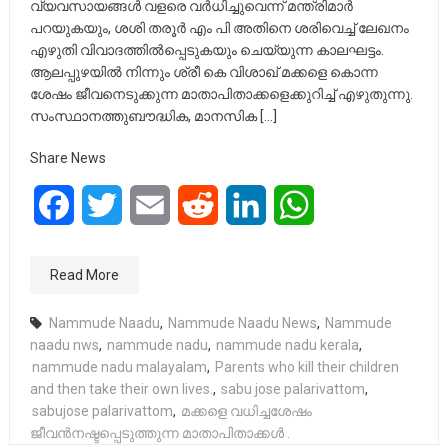
വ്യവസായങ്ങൾ വളരെ വർധിച്ചുവെന്ന് മന്ത്രിമാർ
പറയുകയും, ശശി തരൂർ എം പി അതിനെ ശരിവെച്ച് ലേഖനം
എഴുതി വിവാദത്തിൽപ്പെടുകയും ചെയ്യുന്ന കാലഘട്ടം.
ആലപ്പുഴയിൽ നിന്നും ശ്രീ കെ വിശാഖ് മക്കളെ കൊന്ന
ശേഷം ജീവനെടുക്കുന്ന മാതാപിതാക്കളെക്കുറിച്ച് എഴുതുന്നു.
സംസ്ഥാനത്തുബൗദ്ധിക, മാനസിക […]
Share News
Facebook
Twitter
Email
Reddit
LinkedIn
WhatsApp
Read More
Nammude Naadu
,
Nammude Naadu News
,
Nammude
naadu nws
,
nammude nadu
,
nammude nadu kerala
,
nammude nadu malayalam
,
Parents who kill their children
and then take their own lives.
,
sabu jose palarivattom
,
sabujose palarivattom
,
മക്കളെ വധിച്ചശേഷം
ജീവൻനഷ്ടപ്പെടുത്തുന്ന മാതാപിതാക്കൾ .