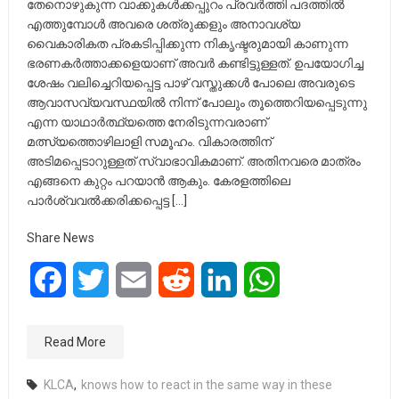
തേനൊഴുകുന്ന വാക്കുകൾക്കപ്പുറം പ്രവർത്തി പദത്തിൽ
എത്തുമ്പോൾ അവരെ ശത്രുക്കളും അനാവശ്യ
വൈകാരികത പ്രകടിപ്പിക്കുന്ന നികൃഷ്ടരുമായി കാണുന്ന
ഭരണകർത്താക്കളെയാണ് അവർ കണ്ടിട്ടുള്ളത്. ഉപയോഗിച്ച
ശേഷം വലിച്ചെറിയപ്പെട്ട പാഴ് വസ്തുക്കൾ പോലെ അവരുടെ
ആവാസവ്യവസ്ഥയിൽ നിന്ന് പോലും തൂത്തെറിയപ്പെടുന്നു
എന്ന യാഥാർത്ഥ്യത്തെ നേരിടുന്നവരാണ്
മത്സ്യത്തൊഴിലാളി സമൂഹം. വികാരത്തിന്
അടിമപ്പെടാറുള്ളത് സ്വാഭാവികമാണ്. അതിനവരെ മാത്രം
എങ്ങനെ കുറ്റം പറയാൻ ആകും. കേരളത്തിലെ
പാർശ്വവൽക്കരിക്കപ്പെട്ട […]
Share News
Facebook
Twitter
Email
Reddit
LinkedIn
WhatsApp
Read More
KLCA
,
knows how to react in the same way in these