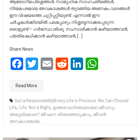
ആരോഗ്യപ്രശ്നങ്ങൾ, സാമൂഹിക സാഹചര്യങ്ങൾ,
നിയമപരമായ അവകാശങ്ങൾ തുടങ്ങിയ അനേകം വാദങ്ങൾ
ഈ വിഷയത്തെ ചുറ്റിപ്പറ്റിയുണ്ട്. എന്നാൽ ഈ
ചർച്ചകൾക്കിടയിൽ പലപ്പോഴും നിശ്ശബ്ദനാക്കപ്പെടുന്ന
ഒരാളുണ്ട് – ഗർഭസ്ഥ ശിശു. സംസാരിക്കാൻ കഴിയാത്തവൻ,
പ്രതിഷേധിക്കാൻ കഴിയാത്തവൻ, […]
Share News
Facebook
Twitter
Email
Reddit
LinkedIn
WhatsApp
Read More
but a Responsibility|Every Life is Precious. We Can Choose
Life
,
Life: Not a Right
,
ഉത്തരവാദിത്തം|ഓരോ ജീവനും
അമൂല്യമാണ്. ജീവനെ തിരഞ്ഞെടുക്കാം
,
ജീവൻ :
അവകാശമല്ല