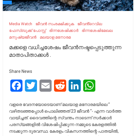
Media Watch
ജീവൻ സംരക്ഷിക്കുക
ജീവൻ്റെവില
ഫേസ്ബുക്ക് പോസ്റ്റ്
ഭിന്നശേഷിക്കാർ
ഭിന്നശേഷിമേഖല
മനുഷ്യജീവൻ
മലയാള മനോരമ
മക്കളെ വധിച്ചശേഷം ജീവൻനഷ്ടപ്പെടുത്തുന്ന
മാതാപിതാക്കൾ .
Share News
Facebook
Twitter
Email
Reddit
LinkedIn
WhatsApp
വളരെ വേദനയോടെയാണ് മലയാള മനോരമയിലെ ”
വഴിതടഞ്ഞപ്പോൾ പൊലിഞ്ഞത് 23 ജീവൻ “- എന്ന വാർത്ത
വായിച്ചത്. ദൈവത്തിന്റെ സ്വന്തം നാടെന്ന് സർക്കാർ
പരസ്യങ്ങളിൽ വിശേഷിപ്പിക്കുന്ന നമ്മുടെ കേരളത്തിൽ
നടക്കുന്ന ദുരവസ്ഥ. കേരളം വികസനത്തിന്റെ പാതയിൽ,