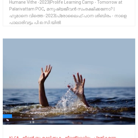
Humane Vithe -2023|Prolife Learning Camp - Tomorrow at
Palarivattam POC
,
മനുഷ്യജീവൻ സംരക്ഷിക്കണോ? |
ഹുമാനെ വിത്തെ -2023|പ്രോലൈഫ് പഠന ശിബിരം - നാളെ
പാലാരിവട്ടം പി.ഒ.സി.യിൽ
KLCA
ജീവൻ സംരക്ഷിക്കുക
ജീവൻ്റെവില
പ്രതികരണം