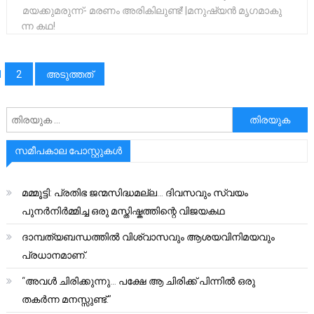
മയക്കുമരുന്ന്- മരണം അരികിലുണ്ട്! |മ​​നു​​ഷ്യ​​ൻ മൃ​​ഗ​​മാ​​കു​​
ന്ന ക​​ഥ!
പോസ്റ്റുക്കളിലൂടെ
1
2
അടുത്തത്
അനേഷിക്കുക
സമീപകാല പോസ്റ്റുകൾ
മമ്മൂട്ടി: പ്രതിഭ ജന്മസിദ്ധമല്ല… ദിവസവും സ്വയം
പുനർനിർമ്മിച്ച ഒരു മസ്തിഷ്കത്തിന്റെ വിജയകഥ
ദാമ്പത്യബന്ധത്തിൽ വിശ്വാസവും ആശയവിനിമയവും
പ്രധാനമാണ്.
“അവൾ ചിരിക്കുന്നു… പക്ഷേ ആ ചിരിക്ക് പിന്നിൽ ഒരു
തകർന്ന മനസ്സുണ്ട്.”