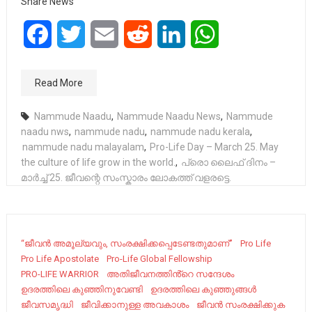
Share News
Facebook
Twitter
Email
Reddit
LinkedIn
WhatsApp
Read More
Nammude Naadu
,
Nammude Naadu News
,
Nammude
naadu nws
,
nammude nadu
,
nammude nadu kerala
,
nammude nadu malayalam
,
Pro-Life Day – March 25. May
the culture of life grow in the world.
,
പ്രൊ ലൈഫ് ദിനം –
മാർച്ച് 25. ജീവന്റെ സംസ്കാരം ലോകത്ത് വളരട്ടെ.
“ജീവന്‍ അമൂല്യവും, സംരക്ഷിക്കപ്പെടേണ്ടതുമാണ്”
Pro Life
Pro Life Apostolate
Pro-Life Global Fellowship
PRO-LIFE WARRIOR
അതിജീവനത്തിൻ്റെ സന്ദേശം
ഉദരത്തിലെ കുഞ്ഞിനുവേണ്ടി
ഉദരത്തിലെ കുഞ്ഞുങ്ങൾ
ജീവസമൃദ്ധി
ജീവിക്കാനുള്ള അവകാശം
ജീവൻ സംരക്ഷിക്കുക