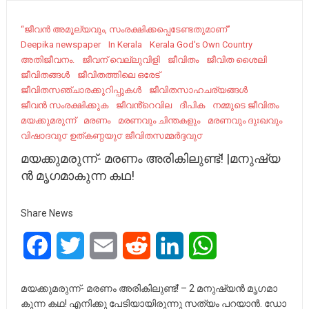
“ജീവന്‍ അമൂല്യവും, സംരക്ഷിക്കപ്പെടേണ്ടതുമാണ്”
Deepika newspaper
In Kerala
Kerala God's Own Country
അതിജീവനം.
ജീവന് വെല്ലുവിളി
ജീവിതം
ജീവിത ശൈലി
ജീവിതങ്ങൾ
ജീവിതത്തിലെ ഒരേട്
ജീവിതസഞ്ചാരക്കുറിപ്പുകൾ
ജീവിതസാഹചര്യങ്ങൾ
ജീവൻ സംരക്ഷിക്കുക
ജീവൻ്റെവില
ദീപിക
നമ്മുടെ ജീവിതം
മയക്കുമരുന്ന്
മരണം
മരണവും ചിന്തകളും
മരണവും ദുഃഖവും
വിഷാദവു൦ ഉത്കണ്ഠയു൦ ജീവിതസമ്മർദ്ദവു൦
മയക്കുമരുന്ന്- മരണം അരികിലുണ്ട്! |മ​​നു​​ഷ്യ​​
ൻ മൃ​​ഗ​​മാ​​കു​​ന്ന ക​​ഥ!
Share News
Facebook
Twitter
Email
Reddit
LinkedIn
WhatsApp
മയക്കുമരുന്ന്- മരണം അരികിലുണ്ട്! – 2 മ​​നു​​ഷ്യ​​ൻ മൃ​​ഗ​​മാ​​
കു​​ന്ന ക​​ഥ! എ​​നി​​ക്കു പേ​​ടി​​യാ​​യി​​രു​​ന്നു സ​​ത്യം പ​​റ​​യാ​​ൻ. ഡോ​​