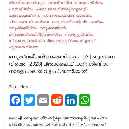
ജീവൻ സംരക്ഷിക്കുക
ജീവൻ്റെവില
നമ്മുടെ ജീവിതം
പഠന ശിബിരം
പ്രൊ ലൈഫ് അപ്പോസ്തലേറ്റ്
പ്രോലൈഫ് ദിനം
പ്രോലൈഫ് പ്രഘോഷണം
പ്രോലൈഫ് സൺഡേ
മനുഷ്യജീവന്റെ പ്രാധാന്യം
മനുഷ്യജീവിതം
മനുഷ്യജീവൻ
മനുഷ്യത്വത്തിൻ്റെ മഹത്വം
സംതൃപ്ത ജീവിതം
സീറോ മലബാർ സഭ പ്രോ ലൈഫ് അപ്പോസ്റ്റലേറ്റ്
ഹുമാനെ വിത്തെ
മനുഷ്യജീവൻ സംരക്ഷിക്കണോ? | ഹുമാനെ
വിത്തെ -2023|പ്രോലൈഫ് പഠന ശിബിരം –
നാളെ പാലാരിവട്ടം പി.ഒ.സി.യിൽ
Share News
Facebook
Twitter
Email
Reddit
LinkedIn
WhatsApp
കൊച്ചി : മനുഷ്യജീവന്റെമൂല്യത്തെക്കുറിച്ചുള്ള പഠന
പരിശീലനങ്ങൾ ക്കായി കെ.സി.ബി. സി. പ്രോലൈഫ്