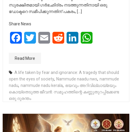
സുരക്ഷിതമായി ഗർഭഛിദ്രം നടത്തുന്നതിനായി ഒരു
ഡോക്ടറെ സമീപിക്കുന്നതിന് പകരം, […]
Share News
Facebook
Twitter
Email
Reddit
LinkedIn
WhatsApp
Read More
A life taken by fear and ignorance: A tragedy that should
open the eyes of society
,
Nammude naadu nws
,
nammude
nadu
,
nammude nadu kerala
,
ഭയവും അറിവില്ലായ്മയും
കൊയ്തെടുത്ത ജീവൻ: സമൂഹത്തിന്റെ കണ്ണുതുറപ്പിക്കേണ്ട
ഒരു ദുരന്തം