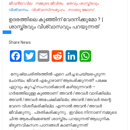
ജീവൻ്റെവില
നമ്മുടെ ജീവിതം
മതവും ശാസ്ത്രവും
വിശ്വാസം
വിശ്വാസിസമൂഹം
സാബു ജോസ്
ഉദരത്തിലെ കുഞ്ഞിന് വേദനിക്കുമോ ? |
ശാസ്ത്രവും വിശ്വാസവും പറയുന്നത്
Share News
Facebook
Twitter
Email
Reddit
LinkedIn
WhatsApp
. മനുഷ്യചരിത്രത്തിൽ ഏറെ ചർച്ച ചെയ്യപ്പെടുന്ന
ചോദ്യം: ജീവൻ എപ്പോഴാണ് ആരംഭിക്കുന്നത്? പക്ഷേ
ഏറ്റവും കുറച്ച് സംസാരിക്കാൻ കഴിയുന്നവൻ —
ഗർഭത്തിലുള്ള കുഞ്ഞാണ്. അവൻ /അവൾ വാദിക്കില്ല.
അവൻ /അവൾ അപേക്ഷിക്കില്ല. അവൻ /അവൾ തന്റെ
വേദന വിശദീകരിക്കില്ല. എന്നാൽ അവൻ /അവൾ
ജീവിക്കുന്നു… പ്രതികരിക്കുന്നു… ഇവിടെ നിന്നാണ് നമ്മുടെ
ചിന്ത ആരംഭിക്കേണ്ടത്. ശാസ്ത്രം പറയുന്നത് ആധുനിക
ഭ്രൂണവികസന പഠനങ്ങൾ കാണിക്കുന്നത്: