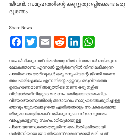
ജീവൻ: സമൂഹത്തിന്റെ കണ്ണുതുറപ്പിക്കേണ്ട ഒരു
ദുരന്തം
Share News
Facebook
Twitter
Email
Reddit
LinkedIn
WhatsApp
നാം ജീവിക്കുന്നത് വിരൽത്തുമ്പിൽ വിവരങ്ങൾ ലഭിക്കുന്ന
ലോകത്താണ്. എന്നാൽ ഇന്റർനെറ്റിൽ നിന്ന് ലഭിക്കുന്ന
പാതിവെന്ത അറിവുകൾ ഒരു മനുഷ്യന്റെ ജീവൻ തന്നെ
അപഹരിച്ചേക്കാം എന്നതിന്റെ ഏറ്റവും ഒടുവിലത്തെ
ഉദാഹരണമാണ് അടുത്തിടെ നടന്ന ഒരു നഴ്സിങ്
വിദ്യാർത്ഥിനിയുടെ മ.ര.ണം. ശരിയായ ലൈംഗിക
വിദ്യാഭ്യാസത്തിന്റെ അഭാവവും സമൂഹത്തെക്കുറിച്ചുള്ള
ഭയവും യുവതലമുറയെ എത്രത്തോളം അപകടകരമായ
തീരുമാനങ്ങളിലേക്ക് നയിക്കുന്നുവെന്ന് ഈ ദുരന്തം
വരച്ചുകാട്ടുന്നു. സഹപാഠിയുമായുള്ള
പ്രണയബന്ധത്തെത്തുടർന്ന് അപ്രതീക്ഷിതമായി
ഗർഭിണിയായ യുവതിയാണ് ദാരുണമായി മ.രി.ച്ച.ത്.