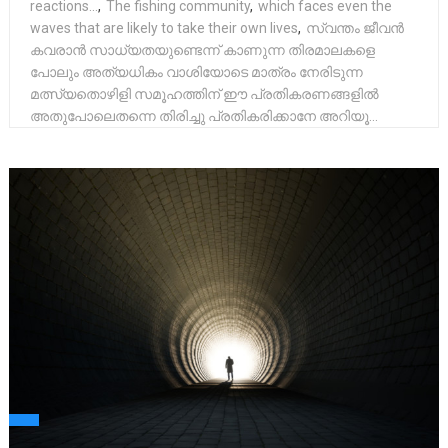
reactions...
,
The fishing community
,
which faces even the
waves that are likely to take their own lives
,
സ്വന്തം ജീവൻ
കവരാൻ സാധ്യതയുണ്ടെന്ന് കാണുന്ന തിരമാലകളെ
പോലും അത്യധികം വാശിയോടെ മാത്രം നേരിടുന്ന
മത്സ്യതൊഴിളി സമൂഹത്തിന് ഈ പ്രതികരണങ്ങളിൽ
അതുപോലെതന്നെ തിരിച്ചു പ്രതികരിക്കാനേ അറിയൂ...