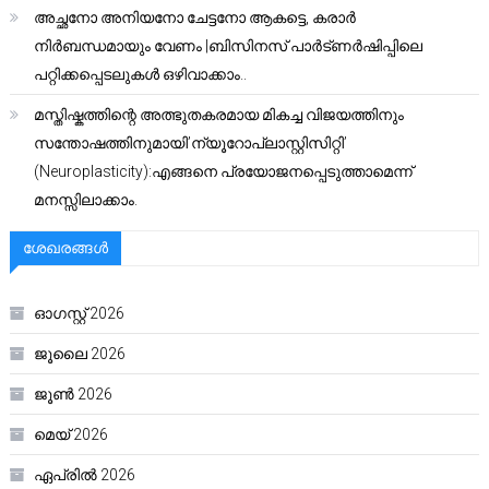
അച്ഛനോ അനിയനോ ചേട്ടനോ ആകട്ടെ, കരാർ
നിർബന്ധമായും വേണം |ബിസിനസ് പാർട്ണർഷിപ്പിലെ
പറ്റിക്കപ്പെടലുകൾ ഒഴിവാക്കാം..
മസ്തിഷ്കത്തിന്റെ അത്ഭുതകരമായ മികച്ച വിജയത്തിനും
സന്തോഷത്തിനുമായി’ന്യൂറോപ്ലാസ്റ്റിസിറ്റി’
(Neuroplasticity):എങ്ങനെ പ്രയോജനപ്പെടുത്താമെന്ന്
മനസ്സിലാക്കാം.
ശേഖരങ്ങൾ
ഓഗസ്റ്റ്‌ 2026
ജൂലൈ 2026
ജൂൺ 2026
മെയ്‌ 2026
ഏപ്രിൽ 2026