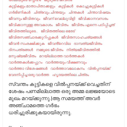
കുട്ടികളും മാതാപിതാക്കളും
കുട്ടികൾ
കൊച്ചുകുട്ടികൾ
ഗർഭിണികൾ
ചിത്രവും ചിന്തയും
ചിന്തകൾ
ചിന്താവിഷയം
ജീവനും ജീവിതവും
ജീവന് വെല്ലുവിളി
ജീവിക്കാനവസരം
ജീവിക്കാനുള്ള അവകാശം
ജീവിതം
ജീവിതം എന്നെ പഠിപ്പിച്ചത്
ജീവിതത്തിലൂടെ..
ജീവിതത്തിലെ ഒരേട്
ജീവിതസഞ്ചാരക്കുറിപ്പുകൾ
ജീവിതസാഹചര്യങ്ങൾ
ജീവൻ സംരക്ഷിക്കുക
ജീവൻ്റെവില
ദാമ്പത്യജീവിതം
ദിനപത്രങ്ങൾ
നമ്മുടെ ജീവിതം
നിത്യജീവിതത്തിൽ
മനുഷ്യജീവിതം
മറയില്ലാത്ത വാർത്തകൾ
വാർത്തകൾക്കപ്പുറം
വാർത്തയും വീക്ഷണവും
വാർത്താ വിശേഷങ്ങൾ
വാർത്താവലോകനം
വിൽപ്പനയ്ക്ക്
വേദനിപ്പിച്ച ഒരു വാർത്ത
ഹൃദയത്തിലെ ചിത്രം
സ്വന്തം കുട്ടികളെ വിൽപ്പനയ്ക്ക് വെച്ചതിന്
ശേഷം പണമില്ലാത്ത ഒരു അമ്മ ലജ്ജയോടെ
മുഖം മറയ്ക്കുന്നു.|ആ സമയത്ത് അവർ
അഞ്ചാമത്തെ ഗർഭം
ധരിച്ചുരിക്കുകയായിരുന്നു.