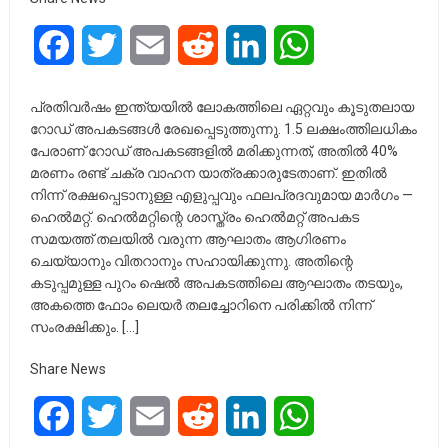
Facebook
Twitter
Email
Reddit
LinkedIn
WhatsApp
പ്രതിവർഷം ഇന്ത്യയിൽ ലോകത്തിലെ ഏറ്റവും കൂടുതലായ
റോഡ് അപകടങ്ങൾ രേഖപ്പെടുത്തുന്നു. 1.5 ലക്ഷംത്തിലധികം
പേരാണ് റോഡ് അപകടങ്ങളിൽ മരിക്കുന്നത്, അതിൽ 40%
മരണം രണ്ട് ചക്ര വാഹന യാത്രക്കാരുടേതാണ്. ഇതിൽ
നിന്ന് രക്ഷപ്പെടാനുള്ള എളുപ്പവും ഫലപ്രദവുമായ മാർഗം —
ഹെൽമറ്റ്. ഹെൽമറ്റിന്റെ ശാസ്ത്രം ഹെൽമറ്റ് അപകട
സമയത്ത് തലയിൽ വരുന്ന ആഘാതം ആഗിരണം
ചെയ്യാനും വിതറാനും സഹായിക്കുന്നു. അതിന്റെ
കടുപ്പമുള്ള പുറം ഷെൽ അപകടത്തിലെ ആഘാതം തടയും,
അകത്തെ ഫോം ലെയർ തലച്ചോറിനെ പരിക്കിൽ നിന്ന്
സംരക്ഷിക്കും. […]
Share News
Facebook
Twitter
Email
Reddit
LinkedIn
WhatsApp