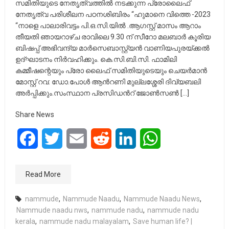
സമിതിയുടെ നേതൃത്വത്തിൽ നടക്കുന്ന പ്രോലൈഫ്
നേതൃത്വ പരിശീലന പഠനശിബിരം “ഹുമാനെ വിത്തെ -2023
“നാളെ പാലാരിവട്ടം പി.ഒ.സി.യിൽ .ആഗസ്റ്റ് മാസം ആറാം
തീയതി ഞായറാഴ്ച രാവിലെ 9.30 ന് സീറോ മലബാർ കൂരിയ
ബിഷപ്പ് അഭിവന്ദ്യ മാർസെബാസ്റ്റ്യൻ വാണിയപുരയ്ക്കൽ
ഉദ്ഘാടനം നിർവഹിക്കും. കെ.സി.ബി.സി. ഫാമിലി
കമ്മീഷന്റെയും പ്രോ ലൈഫ് സമിതിയുടെയും ചെയർമാൻ
മോസ്റ്റ് റവ: ഡോ.പോൾ ആൻറണി മുല്ലശ്ശേരി ദിവ്യബലി
അർപ്പിക്കും.സംസ്ഥാന പ്രസിഡൻറ് ജോൺസൺ […]
Share News
Facebook
Twitter
Email
Reddit
LinkedIn
WhatsApp
Read More
nammude
,
Nammude Naadu
,
Nammude Naadu News
,
Nammude naadu nws
,
nammude nadu
,
nammude nadu
kerala
,
nammude nadu malayalam
,
Save human life? |