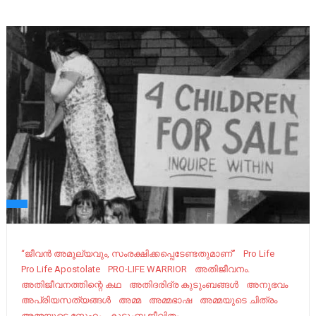
“ജീവന്‍ അമൂല്യവും, സംരക്ഷിക്കപ്പെടേണ്ടതുമാണ്”
Pro Life
Pro Life Apostolate
PRO-LIFE WARRIOR
അതിജീവനം.
അതിജീവനത്തിന്റെ കഥ
അതിദരിദ്ര കുടുംബങ്ങൾ
അനുഭവം
അപ്രിയസത്യങ്ങൾ
അമ്മ
അമ്മഭാഷ
അമ്മയുടെ ചിത്രം
അമ്മയുടെ സ്നേഹം
കുടുംബ ജീവിതം