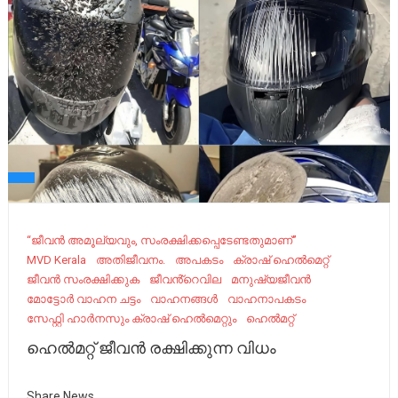
“ജീവന്‍ അമൂല്യവും, സംരക്ഷിക്കപ്പെടേണ്ടതുമാണ്”
MVD Kerala
അതിജീവനം.
അപകടം
ക്രാഷ് ഹെൽമെറ്റ്
ജീവൻ സംരക്ഷിക്കുക
ജീവൻ്റെവില
മനുഷ്യജീവൻ
മോട്ടോർ വാഹന ചട്ടം
വാഹനങ്ങള്‍
വാഹനാപകടം
സേഫ്റ്റി ഹാർനസും ക്രാഷ് ഹെൽമെറ്റും
ഹെൽമറ്റ്
ഹെൽമറ്റ് ജീവൻ രക്ഷിക്കുന്ന വിധം
Share News