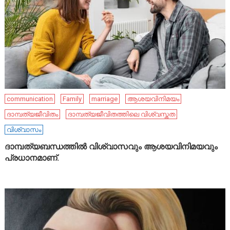
communication
Family
marriage
ആശയവിനിമയം
ദാമ്പത്യജീവിതം
ദാമ്പത്യജീവിതത്തിലെ വിശ്വസ്തത
വിശ്വാസം
ദാമ്പത്യബന്ധത്തിൽ വിശ്വാസവും ആശയവിനിമയവും
പ്രധാനമാണ്.