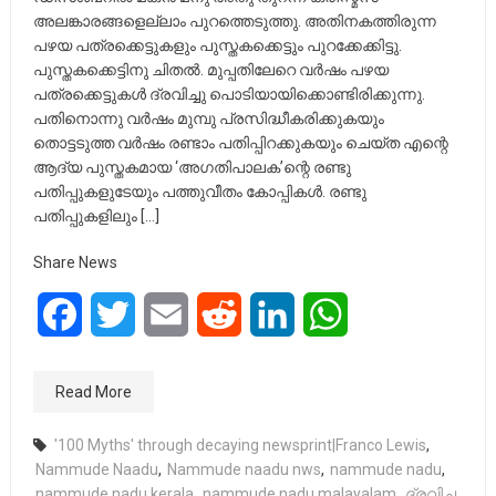
അലങ്കാരങ്ങളെല്ലാം പുറത്തെടുത്തു. അതിനകത്തിരുന്ന
പഴയ പത്രക്കെട്ടുകളും പുസ്തകക്കെട്ടും പുറക്കേക്കിട്ടു.
പുസ്തകക്കെട്ടിനു ചിതല്‍. മുപ്പതിലേറെ വര്‍ഷം പഴയ
പത്രക്കെട്ടുകള്‍ ദ്രവിച്ചു പൊടിയായിക്കൊണ്ടിരിക്കുന്നു.
പതിനൊന്നു വര്‍ഷം മുമ്പു പ്രസിദ്ധീകരിക്കുകയും
തൊട്ടടുത്ത വര്‍ഷം രണ്ടാം പതിപ്പിറക്കുകയും ചെയ്ത എന്റെ
ആദ്യ പുസ്തകമായ ‘അഗതിപാലക’ന്റെ രണ്ടു
പതിപ്പുകളുടേയും പത്തുവീതം കോപ്പികള്‍. രണ്ടു
പതിപ്പുകളിലും […]
Share News
Facebook
Twitter
Email
Reddit
LinkedIn
WhatsApp
Read More
'100 Myths' through decaying newsprint|Franco Lewis
,
Nammude Naadu
,
Nammude naadu nws
,
nammude nadu
,
nammude nadu kerala
,
nammude nadu malayalam
,
ദ്രവിച്ച