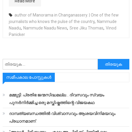
Read More
author of Manorama in Changanassery. | One of the few
journalists who knows the pulse of the country
,
Nammude
Naadu
,
Nammude Naadu News
,
Sree Jiku Thomas
,
Vinod
Panicker
അനേഷിക്കുക
സമീപകാല പോസ്റ്റുകൾ
മമ്മൂട്ടി: പ്രതിഭ ജന്മസിദ്ധമല്ല… ദിവസവും സ്വയം
പുനർനിർമ്മിച്ച ഒരു മസ്തിഷ്കത്തിന്റെ വിജയകഥ
ദാമ്പത്യബന്ധത്തിൽ വിശ്വാസവും ആശയവിനിമയവും
പ്രധാനമാണ്.