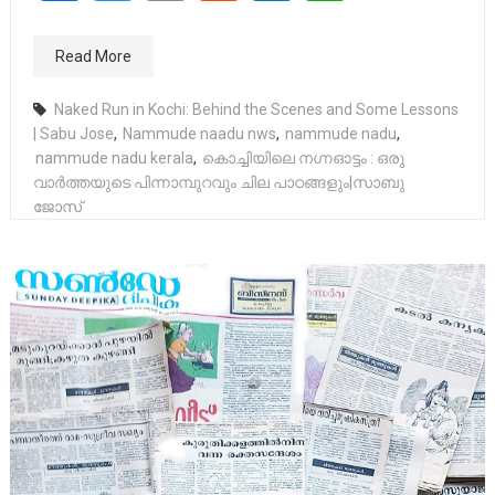
Read More
Naked Run in Kochi: Behind the Scenes and Some Lessons
| Sabu Jose
,
Nammude naadu nws
,
nammude nadu
,
nammude nadu kerala
,
കൊച്ചിയിലെ നഗ്നഓട്ടം : ഒരു
വാർത്തയുടെ പിന്നാമ്പുറവും ചില പാഠങ്ങളും|സാബു
ജോസ്