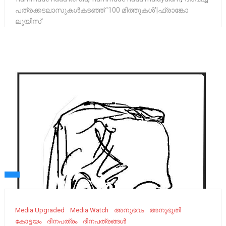
പത്രക്കടലാസുകള്‍കടഞ്ഞ് '100 മിത്തുകള്‍'|ഫ്രാങ്കോ
ലൂയിസ്
Media Upgraded
Media Watch
അനുഭവം
അനുഭൂതി
കോട്ടയം
ദിനപത്രം
ദിനപത്രങ്ങൾ