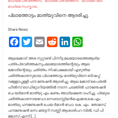
മാധ്യമ പ്രവര്‍ത്തനം
മാധ്യമ പ്രവർത്തനം
മാധ്യമ വീഥി
മാധ്യമ സംസ്കാരം
പ്ലാത്തോട്ടം മാത്യുവിനെ ആദരിച്ചു.
Share News
Facebook
Twitter
Email
Reddit
LinkedIn
WhatsApp
ആലക്കോട് :അര നൂറ്റാണ്ട് പിന്നിട്ട മലയോരത്തെആദ്യ
പത്രപ്രവർത്തകനും,മലയോരത്തിന്റെയും ആല
ക്കോടിന്റെയും ചരിത്രം നിഷ്പക്ഷമായി എഴുതിയ
ചരിത്രകാരനുമായ പ്ലാത്തോട്ടം മാത്യുവിനെ ബിഷപ്പ്
വള്ളോപ്പള്ളി ഫൗ ണ്ടേഷൻ ആദരിച്ചു. ആല ക്കോട് പൈതൽ
ഹിൽസ് ഓഡിറ്റോറിയത്തിൽ നടന്ന ചടങ്ങിൽ ഫൗണ്ടേഷൻ
ചെ യർമാൻ മാത്യു എം കണ്ടം അധ്യക്ഷത വഹിച്ചു. പ്രമുഖ
ചരിത്രകാരനായഡോ.സെബാസ്റ്റ്യൻഐക്കര,കെ.എം.
മാത്യു ഫൗണ്ടേഷൻ ചെയ ർമാൻ ഡോ. കെ .എം . തോമസ്,
ഫൗണ്ടേഷൻ സെ ക്രട്ടറി സണ്ണി ആശാരിപറ മ്പിൽ, ഡി പി
ജോസ് എന്നി […]