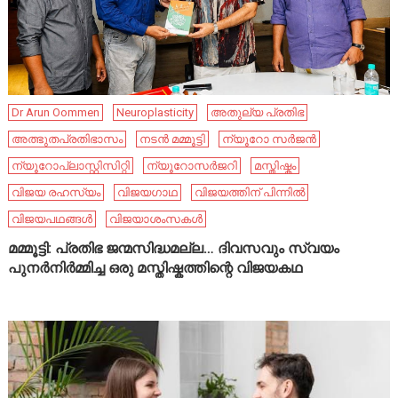
Dr Arun Oommen
Neuroplasticity
അതുല്യ പ്രതിഭ
അത്ഭുതപ്രതിഭാസം
നടൻ മമ്മൂട്ടി
ന്യൂറോ സർജൻ
ന്യൂറോപ്ലാസ്റ്റിസിറ്റി
ന്യൂറോസർജറി
മസ്തിഷ്കം
വിജയ രഹസ്യം
വിജയഗാഥ
വിജയത്തിന് പിന്നിൽ
വിജയപഥങ്ങൾ
വിജയാശംസകൾ
മമ്മൂട്ടി: പ്രതിഭ ജന്മസിദ്ധമല്ല… ദിവസവും സ്വയം
പുനർനിർമ്മിച്ച ഒരു മസ്തിഷ്കത്തിന്റെ വിജയകഥ