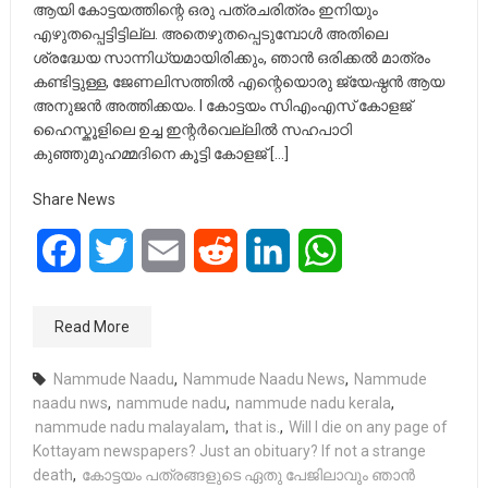
ആയി കോട്ടയത്തിന്റെ ഒരു പത്രചരിത്രം ഇനിയും
എഴുതപ്പെട്ടിട്ടില്ല. അതെഴുതപ്പെടുമ്പോൾ അതിലെ
ശ്രദ്ധേയ സാന്നിധ്യമായിരിക്കും, ഞാൻ ഒരിക്കൽ മാത്രം
കണ്ടിട്ടുള്ള, ജേണലിസത്തിൽ എന്റെയൊരു ജ്യേഷ്ഠൻ ആയ
അനുജൻ അത്തിക്കയം. I കോട്ടയം സിഎംഎസ് കോളജ്
ഹൈസ്കൂളിലെ ഉച്ച ഇന്റർവെല്ലിൽ സഹപാഠി
കുഞ്ഞുമുഹമ്മദിനെ കൂട്ടി കോളജ് […]
Share News
Facebook
Twitter
Email
Reddit
LinkedIn
WhatsApp
Read More
Nammude Naadu
,
Nammude Naadu News
,
Nammude
naadu nws
,
nammude nadu
,
nammude nadu kerala
,
nammude nadu malayalam
,
that is.
,
Will I die on any page of
Kottayam newspapers? Just an obituary? If not a strange
death
,
കോട്ടയം പത്രങ്ങളുടെ ഏതു പേജിലാവും ഞാൻ