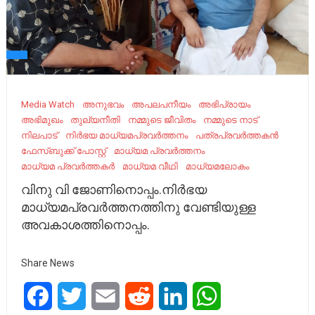
Media Watch
അനുഭവം
അപലപനീയം
അഭിപ്രായം
അഭിമുഖം
തുല്യനീതി
നമ്മുടെ ജീവിതം
നമ്മുടെ നാട്‌
നിലപാട്
നിർഭയ മാധ്യമപ്രവർത്തനം
പത്രപ്രവർത്തകൻ
ഫേസ്ബുക്ക് പോസ്റ്റ്
മാധ്യമ പ്രവര്‍ത്തനം
മാധ്യമ പ്രവർത്തകർ
മാധ്യമ വീഥി
മാധ്യമലോകം
വിനു വി ജോണിനൊപ്പം.നിർഭയ
മാധ്യമപ്രവർത്തനത്തിനു വേണ്ടിയുള്ള
അവകാശത്തിനൊപ്പം.
Share News
Facebook
Twitter
Email
Reddit
LinkedIn
WhatsApp