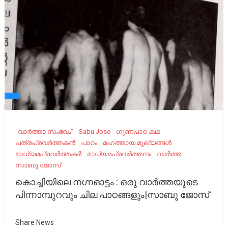
"വാർത്താ സംഭവം"
Sabu Jose
ഗുണപാഠ കഥ
പത്രപ്രവർത്തകൻ
പാഠം
മഹത്തായ മൂല്യങ്ങൾ
മാധ്യമപ്രവർത്തകർ
മാധ്യമപ്രവർത്തനം
വാർത്ത
സാബു ജോസ്
കൊച്ചിയിലെ നഗ്നഓട്ടം : ഒരു വാർത്തയുടെ
പിന്നാമ്പുറവും ചില പാഠങ്ങളും|സാബു ജോസ്
Share News