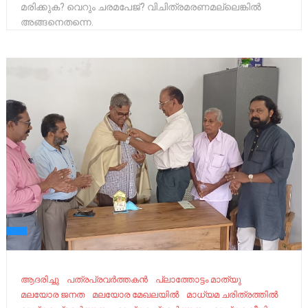
മരിക്കുക? വെറും ചരമപേജ്? വിചിത്രമരണമല്ലെങ്കിൽ
അങ്ങനെതന്നെ.
ആദരിച്ചു
പത്രപ്രവർത്തകൻ
പ്ലാത്തോട്ടം മാത്യു
മലയോര ജനത
മലയോര മേഖലയില്‍
മാധ്യമ ചരിത്രത്തിൽ