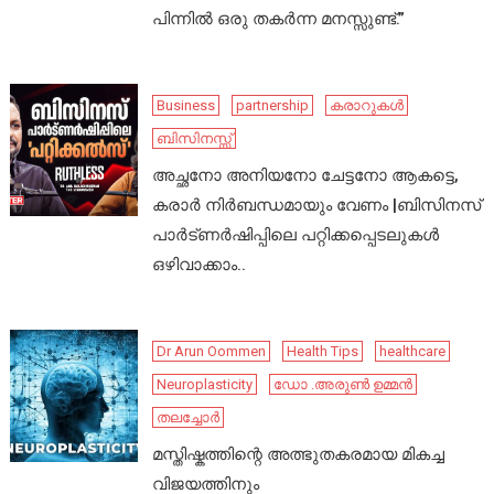
പിന്നിൽ ഒരു തകർന്ന മനസ്സുണ്ട്.”
Business
partnership
കരാറുകൾ
ബിസിനസ്സ്
അച്ഛനോ അനിയനോ ചേട്ടനോ ആകട്ടെ,
കരാർ നിർബന്ധമായും വേണം |ബിസിനസ്
പാർട്ണർഷിപ്പിലെ പറ്റിക്കപ്പെടലുകൾ
ഒഴിവാക്കാം..
Dr Arun Oommen
Health Tips
healthcare
Neuroplasticity
ഡോ .അരുൺ ഉമ്മൻ
തലച്ചോർ
മസ്തിഷ്കത്തിന്റെ അത്ഭുതകരമായ മികച്ച
വിജയത്തിനും