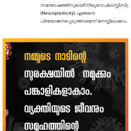
സന്തോഷത്തിനുമായി’ന്യൂറോപ്ലാസ്റ്റിസിറ്റി’
(Neuroplasticity):എങ്ങനെ
പ്രയോജനപ്പെടുത്താമെന്ന് മനസ്സിലാക്കാം.