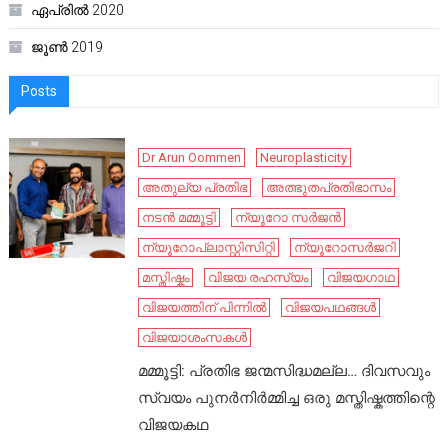
ഏപ്രിൽ 2020
ജൂൺ 2019
Posts
Dr Arun Oommen
Neuroplasticity
അതുല്യ പ്രതിഭ
അത്ഭുതപ്രതിഭാസം
നടൻ മമ്മൂട്ടി
ന്യൂറോ സർജൻ
ന്യൂറോപ്ലാസ്റ്റിസിറ്റി
ന്യൂറോസർജറി
മസ്തിഷ്കം
വിജയ രഹസ്യം
വിജയഗാഥ
വിജയത്തിന് പിന്നിൽ
വിജയപഥങ്ങൾ
വിജയാശംസകൾ
മമ്മൂട്ടി: പ്രതിഭ ജന്മസിദ്ധമല്ല… ദിവസവും
സ്വയം പുനർനിർമ്മിച്ച ഒരു മസ്തിഷ്കത്തിന്റെ
വിജയകഥ