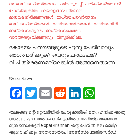
നവമാധ്യമ പ്രവർത്തനം
പത്രക്കുറിപ്പ്
പത്രപ്രവർത്തകൻ
ഫേസ്ബുക്കിൽ
മലയാള ദിനപത്രങ്ങൾ
മാധ്യമ നിരീക്ഷണങ്ങൾ
മാധ്യമ പ്രവര്‍ത്തനം
മാധ്യമ പ്രവർത്തകർ
മാധ്യമ വാർത്തകൾ
മാധ്യമ വീഥി
മാധ്യമ സംസ്കാരം
മാധ്യമ സാക്ഷരത
വാർത്തയും വീക്ഷണവും
വിസ്മരിക്കില്ല
കോട്ടയം പത്രങ്ങളുടെ ഏതു പേജിലാവും
ഞാൻ മരിക്കുക? വെറും ചരമപേജ്?
വിചിത്രമരണമല്ലെങ്കിൽ അങ്ങനെതന്നെ.
Share News
Facebook
Twitter
Email
Reddit
LinkedIn
WhatsApp
തലക്കെട്ടിന്റെ ഒറ്റവരിയിൽ പേരു മാത്രം? മതി, എനിക്ക് അതു
ധാരാളം. എന്നാൽ ഫേസ്ബുക്കിൽ സാഹിത്യ അക്കാദമി
മുൻ സെക്രട്ടറി Gopal Krishnan -ന്റെ പേജിൽ ഒരു ഒബിറ്റ്
ആഗ്രഹിക്കും. അത്രമാത്രം. I അൺസ്പോൺസേർഡ്