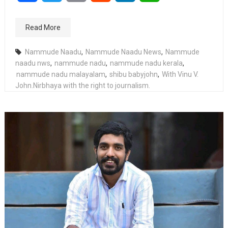
Read More
Nammude Naadu
,
Nammude Naadu News
,
Nammude
naadu nws
,
nammude nadu
,
nammude nadu kerala
,
nammude nadu malayalam
,
shibu babyjohn
,
With Vinu V.
John.Nirbhaya with the right to journalism.