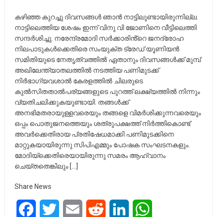
കഴിഞ്ഞ കുറച്ചു ദിവസങ്ങൾ ഞാൻ നാട്ടിലുണ്ടായിരുന്നില്ല.
നാട്ടിലെത്തിയ ശേഷം ഇന്ന് വിനു വി ജോണിനെ വീട്ടിലെത്തി
സന്ദർശിച്ചു. നരേന്ദ്രമോദി സർക്കാരിൻ്റെ ജനദ്രോഹ
നിലപാടുകൾക്കെതിരെ സംയുക്ത ട്രേഡ് യൂണിയൻ
സമിതിയുടെ നേതൃത്വത്തിൽ ഏതാനും ദിവസങ്ങൾക്ക് മുമ്പ്
അഖിലേന്ത്യാതലത്തിൽ നടത്തിയ പണിമുടക്ക്
നിർഭാഗ്യവശാൽ കേരളത്തിൽ ചിലരുടെ
കുൽസിതതാൽപര്യങ്ങളുടെ പുറത്ത് ലക്ഷ്യത്തിൽ നിന്നും
വ്യതിചലിക്കുകയുണ്ടായി. തങ്ങൾക്ക്
അനഭിമതരായുള്ളവരെയും തങ്ങളെ വിമർശിക്കുന്നവരെയും
ഒപ്പം പൊതുജനത്തെയും ശത്രുപക്ഷത്ത് നിർത്തികൊണ്ട്
അവർക്കെതിരായ പ്രതിഷേധമാക്കി പണിമുടക്കിനെ
മാറ്റുകയായിരുന്നു സിപിഎമ്മും പോഷക സംഘടനകളും.
മോദിയ്ക്കെതിരെയായിരുന്നു സമരം ആഹ്വാനം
ചെയ്തതെങ്കിലും […]
Share News
Facebook
Twitter
Email
Reddit
LinkedIn
WhatsApp