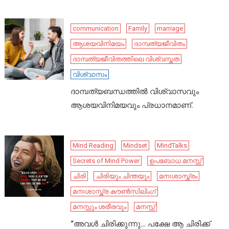
communication
Family
marriage
ആശയവിനിമയം
ദാമ്പത്യജീവിതം
ദാമ്പത്യജീവിതത്തിലെ വിശ്വസ്തത
വിശ്വാസം
ദാമ്പത്യബന്ധത്തിൽ വിശ്വാസവും
ആശയവിനിമയവും പ്രധാനമാണ്.
Mind Reading
Mindset
MindTalks
Secrets of Mind Power
ഉപബോധ മനസ്സ്
ചിരി
ചിരിയും ചിന്തയും
മനഃശാസ്ത്രം
മനഃശാസ്ത്ര കൗൺസിലിംഗ്
മനസ്സും ശരീരവും
മനസ്സ്
“അവൾ ചിരിക്കുന്നു… പക്ഷേ ആ ചിരിക്ക്