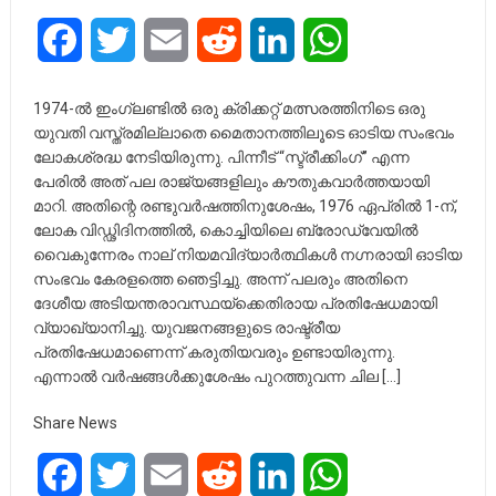
Facebook
Twitter
Email
Reddit
LinkedIn
WhatsApp
1974-ൽ ഇംഗ്ലണ്ടിൽ ഒരു ക്രിക്കറ്റ് മത്സരത്തിനിടെ ഒരു
യുവതി വസ്ത്രമില്ലാതെ മൈതാനത്തിലൂടെ ഓടിയ സംഭവം
ലോകശ്രദ്ധ നേടിയിരുന്നു. പിന്നീട് “സ്ട്രീക്കിംഗ്” എന്ന
പേരിൽ അത് പല രാജ്യങ്ങളിലും കൗതുകവാർത്തയായി
മാറി. അതിന്റെ രണ്ടുവർഷത്തിനുശേഷം, 1976 ഏപ്രിൽ 1-ന്,
ലോക വിഡ്ഢിദിനത്തിൽ, കൊച്ചിയിലെ ബ്രോഡ്‌വേയിൽ
വൈകുന്നേരം നാല് നിയമവിദ്യാർത്ഥികൾ നഗ്നരായി ഓടിയ
സംഭവം കേരളത്തെ ഞെട്ടിച്ചു. അന്ന് പലരും അതിനെ
ദേശീയ അടിയന്തരാവസ്ഥയ്ക്കെതിരായ പ്രതിഷേധമായി
വ്യാഖ്യാനിച്ചു. യുവജനങ്ങളുടെ രാഷ്ട്രീയ
പ്രതിഷേധമാണെന്ന് കരുതിയവരും ഉണ്ടായിരുന്നു.
എന്നാൽ വർഷങ്ങൾക്കുശേഷം പുറത്തുവന്ന ചില […]
Share News
Facebook
Twitter
Email
Reddit
LinkedIn
WhatsApp