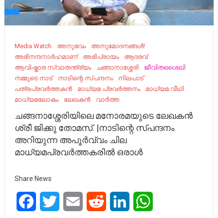
Media Watch
അനുഭവം
അനുമോദനങ്ങൾ!
അഭിനന്ദനാർഹമാണ്
അഭിപ്രായം
ആദരവ്
ആവിഷ്കാര സ്വാതന്ത്ര്യം
ചങ്ങാനാശ്ശേരി
ജീവിതശൈലി
നമ്മുടെ നാട്‌
നാടിന്റെ സ്പന്ദനം
നിലപാട്
പത്രപ്രവർത്തകൻ
മാധ്യമ പ്രവര്‍ത്തനം
മാധ്യമ വീഥി
മാധ്യമലോകം
ലേഖകൻ
വാർത്ത
ചങ്ങനാശ്ശേരിയിലെ മനോരമയുടെ ലേഖകൻ
ശ്രീ ജിക്കു തോമസ്. |നാടിന്റെ സ്പന്ദനം
അറിയുന്ന അപൂർവ്വം ചില
മാധ്യമപ്രവർത്തകരിൽ ഒരാൾ
Share News
Facebook
Twitter
Email
Reddit
LinkedIn
WhatsApp