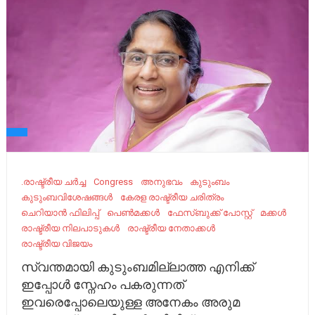
.രാഷ്ട്രീയ ചർച്ച
Congress
അനുഭവം
കുടുംബം
കുടുംബവിശേഷങ്ങൾ
കേരള രാഷ്ട്രീയ ചരിത്രം
ചെറിയാൻ ഫിലിപ്പ്
പെണ്‍മക്കൾ
ഫേസ്ബുക്ക് പോസ്റ്റ്
മക്കൾ
രാഷ്ട്രീയ നിലപാടുകൾ
രാഷ്ട്രീയ നേതാക്കൾ
രാഷ്ട്രീയ വിജയം
സ്വന്തമായി കുടുംബമില്ലാത്ത എനിക്ക്
ഇപ്പോൾ സ്നേഹം പകരുന്നത്
ഇവരെപ്പോലെയുള്ള അനേകം അരുമ