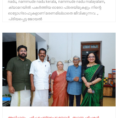
nadu
,
nammude nadu kerala
,
nammude nadu malayalam
,
ക്യാമറയിൽ പകർത്തിയ ഓരോ ഫ്രെയിമുകളും നിന്റെ
ഓട്ടോഗ്രാഫുകളാണ് മരണമില്ലാതെ ജീവിക്കുന്നവ...
,
പ്രിയപ്പെട്ട ജോയൽ
ആലിംഗനം
ചർച്ച ചെയ്യപ്പെടുമ്പോൾ
തുറന്ന ചർച്ചകൾ