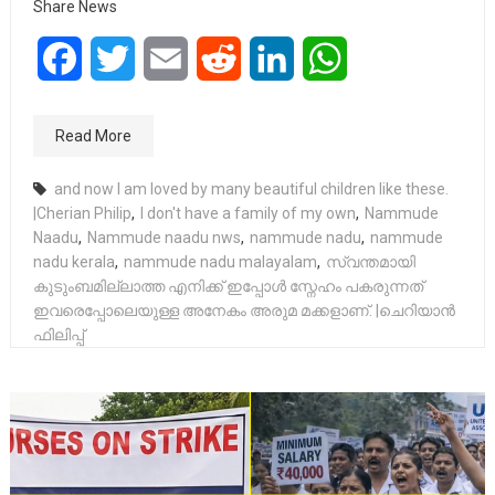
Share News
Facebook
Twitter
Email
Reddit
LinkedIn
WhatsApp
Read More
and now I am loved by many beautiful children like these.
|Cherian Philip
,
I don't have a family of my own
,
Nammude
Naadu
,
Nammude naadu nws
,
nammude nadu
,
nammude
nadu kerala
,
nammude nadu malayalam
,
സ്വന്തമായി
കുടുംബമില്ലാത്ത എനിക്ക് ഇപ്പോൾ സ്നേഹം പകരുന്നത്
ഇവരെപ്പോലെയുള്ള അനേകം അരുമ മക്കളാണ്. |ചെറിയാൻ
ഫിലിപ്പ്