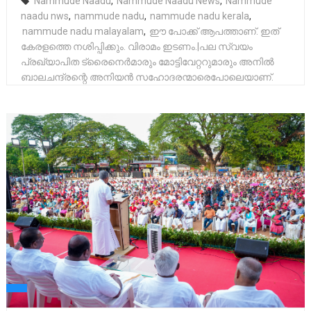
Nammude Naadu
,
Nammude Naadu News
,
Nammude
naadu nws
,
nammude nadu
,
nammude nadu kerala
,
nammude nadu malayalam
,
ഈ പോക്ക്‌ ആപത്താണ്. ഇത്
കേരളത്തെ നശിപ്പിക്കും. വിരാമം ഇടണം.|പല സ്വയം
പ്രഖ്യാപിത ട്രൈനെർമാരും മോട്ടിവേറ്ററുമാരും അനിൽ
ബാലചന്ദ്രന്റെ അനിയൻ സഹോദരന്മാരെപോലെയാണ്.