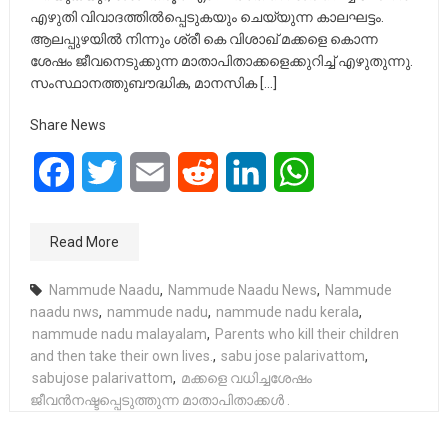
എഴുതി വിവാദത്തിൽപ്പെടുകയും ചെയ്യുന്ന കാലഘട്ടം.
ആലപ്പുഴയിൽ നിന്നും ശ്രീ കെ വിശാഖ് മക്കളെ കൊന്ന
ശേഷം ജീവനെടുക്കുന്ന മാതാപിതാക്കളെക്കുറിച്ച് എഴുതുന്നു.
സംസ്ഥാനത്തുബൗദ്ധിക, മാനസിക […]
Share News
Facebook
Twitter
Email
Reddit
LinkedIn
WhatsApp
Read More
Nammude Naadu
,
Nammude Naadu News
,
Nammude
naadu nws
,
nammude nadu
,
nammude nadu kerala
,
nammude nadu malayalam
,
Parents who kill their children
and then take their own lives.
,
sabu jose palarivattom
,
sabujose palarivattom
,
മക്കളെ വധിച്ചശേഷം
ജീവൻനഷ്ടപ്പെടുത്തുന്ന മാതാപിതാക്കൾ .