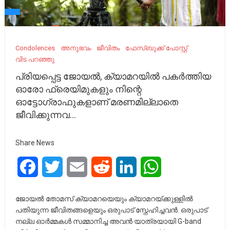
Condolences
അനുഭവം
ജീവിതം
ഫേസ്ബുക്ക് പോസ്റ്റ്
വിട പറഞ്ഞു
പ്രിയപ്പെട്ട ജോയൽ, ക്യാമറയിൽ പകർത്തിയ
ഓരോ ഫ്രെയിമുകളും നിന്റെ
ഓട്ടോഗ്രാഫുകളാണ് മരണമില്ലാതെ
ജീവിക്കുന്നവ…
Share News
Facebook
Twitter
Email
Reddit
LinkedIn
WhatsApp
ജോയൽ തോമസ് ക്യാമറയെയും ക്യാമറയ്ക്കുള്ളിൽ
പതിയുന്ന ജീവിതങ്ങളെയും ഒരുപാട് സ്നേഹിച്ചവൻ. ഒരുപാട്
നല്ല ഓർമ്മകൾ സമ്മാനിച്ച അവൻ യാത്രയായി G-band