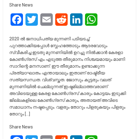
Share News
Facebook
Twitter
Email
Reddit
LinkedIn
WhatsApp
2020 ൽ ജനാധിപത്യ മുന്നണി പടിയടച്ച്
പുറത്താക്കിയപ്പോൾ സ്നേഹത്തോടും ആദരവോടും
സ്വീകരിച്ച ഇടതു മുന്നണിയിൽ ഉറച്ചു നിൽക്കാൻ കേരളാ
കോൺഗ്രസ് എം എടുത്ത തീരുമാനം നിശ്ചയമായും മാണി
സാറിന്റെ മനസാണ്. ഈ തീരുമാനം ഉണ്ടാക്കുന്ന
പ്രത്യാഘാതം എന്തായാലും ഇതാണ് രാഷ്ട്രീയ
സത്യസന്ധത. വിശ്വസ്തത. ജോസും കൂട്ടരും വലത്
മുന്നണിയിൽ ചെല്ലുന്നത് ഇഷ്ടമില്ലാത്തവരാണ്
അവിടെയുള്ള കേരള കോൺഗ്രസ് കാരും കോട്ടയം ഇടുക്കി
ജില്ലകളിലെ കോൺഗ്രസ് കാരും, അതായത് അവിടെ
സമാധാനം നഷ്ടപ്പെടും. വളരും തോറും പിളരുകയും പിളരും
തോറും […]
Share News