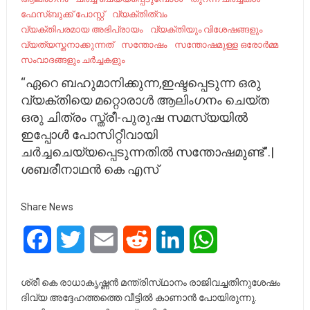
ഫേസ്ബുക്ക് പോസ്റ്റ്
വ്യക്തിത്വം
വ്യക്തിപരമായ അഭിപ്രായം
വ്യക്തിയും വിശേഷങ്ങളും
വ്യത്യസ്തനാക്കുന്നത്
സന്തോഷം
സന്തോഷമുള്ള ഒരോർമ്മ
സംവാദങ്ങളും ചർച്ചകളും
“ഏറെ ബഹുമാനിക്കുന്ന,ഇഷ്ടപ്പെടുന്ന ഒരു
വ്യക്‌തിയെ മറ്റൊരാൾ ആലിംഗനം ചെയ്ത
ഒരു ചിത്രം സ്ത്രീ-പുരുഷ സമസ്യയിൽ
ഇപ്പോൾ പോസിറ്റീവായി
ചർച്ചചെയ്യപ്പെടുന്നതിൽ സന്തോഷമുണ്ട്”.|
ശബരീനാഥൻ കെ എസ്
Share News
Facebook
Twitter
Email
Reddit
LinkedIn
WhatsApp
ശ്രീ കെ രാധാകൃഷ്ണൻ മന്ത്രിസ്‌ഥാനം രാജിവച്ചതിനുശേഷം
ദിവ്യ അദ്ദേഹത്തത്തെ വീട്ടിൽ കാണാൻ പോയിരുന്നു.