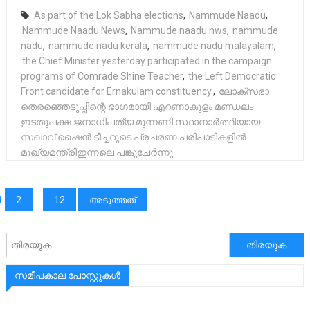
As part of the Lok Sabha elections
,
Nammude Naadu
,
Nammude Naadu News
,
Nammude naadu nws
,
nammude
nadu
,
nammude nadu kerala
,
nammude nadu malayalam
,
the Chief Minister yesterday participated in the campaign
programs of Comrade Shine Teacher
,
the Left Democratic
Front candidate for Ernakulam constituency.
,
ലോക്‌സഭാ
തെരഞ്ഞെടുപ്പിന്റെ ഭാഗമായി എറണാകുളം മണ്ഡലം
ഇടതുപക്ഷ ജനാധിപത്യ മുന്നണി സ്ഥാനാർത്ഥിയായ
സഖാവ് ഷൈൻ ടീച്ചറുടെ പ്രചരണ പരിപാടികളിൽ
മുഖ്യമന്ത്രിഇന്നലെ പങ്കുചേർന്നു.
പോസ്റ്റുക്കളിലൂടെ
1
2
…
12
അടുത്തത്
അനേഷിക്കുക
സമീപകാല പോസ്റ്റുകൾ