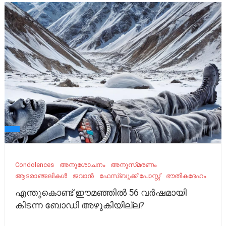
Condolences
അനുശോചനം
അനുസ്‌മരണം
ആദരാഞ്ജലികൾ
ജവാൻ
ഫേസ്ബുക്ക് പോസ്റ്റ്
ഭൗതികദേഹം
എന്തുകൊണ്ട് ഈമഞ്ഞില്‍ 56 വര്‍ഷമായി
കിടന്ന ബോഡി അഴുകിയില്ല?