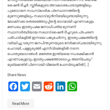
ഷൈൻ ടീച്ചർ. സ്ത്രീകളുടെ അവകാശപോരാട്ടങ്ങളിലും
പുരോഗമന സാംസ്‌കാരിക പ്രസ്ഥാനത്തിന്റെ
മുന്നേറ്റങ്ങളിലും സഖാവ് മുൻനിരയിലുണ്ടായിരുന്നു.
ലോക്‌സഭാ തെരഞ്ഞെടുപ്പിന്റെ ഭാഗമായി എറണാകുളം
മണ്ഡലം ഇടതുപക്ഷ ജനാധിപത്യ മുന്നണി
സ്ഥാനാർത്ഥിയായ സഖാവ് ഷൈൻ ടീച്ചറുടെ പ്രചരണ
പരിപാടികളിൽ ഇന്നലെ പങ്കുചേർന്നു. ഇടതുപക്ഷത്തിന്റെ
വർദ്ധിച്ചു വരുന്ന ജനപിന്തുണയുടെ നേർക്കാഴ്ചയായിരുന്നു
ചെറായി, പള്ളുരുത്തി എന്നിവിടങ്ങളിൽ നടന്ന
പൊതുയോഗങ്ങൾ. മതേതര ഇന്ത്യയെ സംരക്ഷിക്കാൻ
എറണാകുളവും ഇടതുപക്ഷത്തോടൊപ്പം അണിചേരും”
മുഖ്യമന്ത്രി പിണറായി വിജയൻ ഫേസ്ബുക്കിൽ […]
Share News
Facebook
Twitter
Email
Reddit
LinkedIn
WhatsApp
Read More