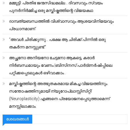
മമ്മൂട്ടി: പ്രതിഭ ജന്മസിദ്ധമല്ല… ദിവസവും സ്വയം
പുനർനിർമ്മിച്ച ഒരു മസ്തിഷ്കത്തിന്റെ വിജയകഥ
ദാമ്പത്യബന്ധത്തിൽ വിശ്വാസവും ആശയവിനിമയവും
പ്രധാനമാണ്.
“അവൾ ചിരിക്കുന്നു… പക്ഷേ ആ ചിരിക്ക് പിന്നിൽ ഒരു
തകർന്ന മനസ്സുണ്ട്.”
അച്ഛനോ അനിയനോ ചേട്ടനോ ആകട്ടെ, കരാർ
നിർബന്ധമായും വേണം |ബിസിനസ് പാർട്ണർഷിപ്പിലെ
പറ്റിക്കപ്പെടലുകൾ ഒഴിവാക്കാം..
മസ്തിഷ്കത്തിന്റെ അത്ഭുതകരമായ മികച്ച വിജയത്തിനും
സന്തോഷത്തിനുമായി’ന്യൂറോപ്ലാസ്റ്റിസിറ്റി’
(Neuroplasticity):എങ്ങനെ പ്രയോജനപ്പെടുത്താമെന്ന്
മനസ്സിലാക്കാം.
ശേഖരങ്ങൾ