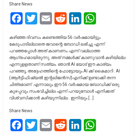
Share News
Facebook
Twitter
Email
Reddit
LinkedIn
WhatsApp
കഴിഞ്ഞ ദിവസം കണ്ടെത്തിയ 56 വർഷമായിട്ടും
കേടുപാടില്ലാതെ ജവാന്റെ ബോഡി ലഭിച്ചു എന്ന്
പറഞ്ഞപ്പോൾ അത് കാണണം എന്ന് വല്ലാത്ത
ആഗ്രഹമായിരുന്നു. അത് നമ്മൾക്ക് കാണുവാൻ കഴിയില്ല
എന്നുളളതാണ് സത്യം. ഞാൻ AI യോട് ഈ കാര്യം
പറഞ്ഞു, അദ്ദേഹത്തിന്റെ ഫോട്ടോയും AI ക്ക് കൈമാറി . AI
(ആർട്ടിഫിഷ്യൽ ഇന്റലിജൻസ്)എനിക്ക് ഉണ്ടാക്കി തന്ന
ചിത്രമാണ്. എന്നാലും ഈ 56 വർഷമായ ബോഡിക്ക് ഒരു
കുഴപ്പവും സംഭവിച്ചില്ല എന്ന് പറയുമ്പോൾ എനിക്കത്
വിശ്വസിക്കാൻ കഴിയുന്നില്ല . ഇനിയും […]
Share News
Facebook
Twitter
Email
Reddit
LinkedIn
WhatsApp