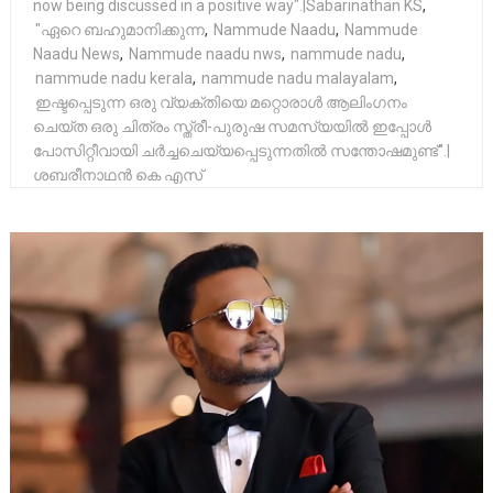
now being discussed in a positive way".|Sabarinathan KS
,
"ഏറെ ബഹുമാനിക്കുന്ന
,
Nammude Naadu
,
Nammude
Naadu News
,
Nammude naadu nws
,
nammude nadu
,
nammude nadu kerala
,
nammude nadu malayalam
,
ഇഷ്ടപ്പെടുന്ന ഒരു വ്യക്‌തിയെ മറ്റൊരാൾ ആലിംഗനം
ചെയ്ത ഒരു ചിത്രം സ്ത്രീ-പുരുഷ സമസ്യയിൽ ഇപ്പോൾ
പോസിറ്റീവായി ചർച്ചചെയ്യപ്പെടുന്നതിൽ സന്തോഷമുണ്ട്".|
ശബരീനാഥൻ കെ എസ്