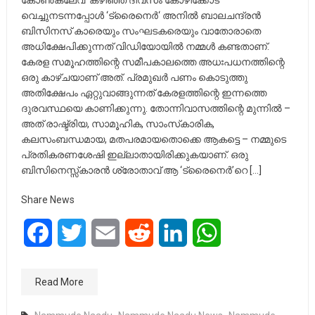
കോൺക്ലേവ്’ കഴിഞ്ഞ ദിവസം കോഴിക്കോട്
വെച്ചുനടന്നപ്പോൾ ‘ട്രൈനെർ‘ അനിൽ ബാലചന്ദ്രൻ
ബിസിനസ്‌ കാരെയും സംഘടകരെയും വാതോരാതെ
അധിക്ഷേപിക്കുന്നത് വിഡിയോയിൽ നമ്മൾ കണ്ടതാണ്.
കേരള സമൂഹത്തിന്റെ സമീപകാലത്തെ അധഃപധനത്തിന്റെ
ഒരു കാഴ്ചയാണ് അത്. പ്രമുഖർ പണം കൊടുത്തു
അതിക്ഷേപം ഏറ്റുവാങ്ങുന്നത് കേരളത്തിന്റെ ഇന്നത്തെ
ദുരവസ്ഥയെ കാണിക്കുന്നു. തോന്നിവാസത്തിന്റെ മുന്നിൽ –
അത് രാഷ്ട്രിയ, സാമൂഹിക, സാംസ്‌കാരിക,
കലസംബന്ധമായ, മതപരമായതൊക്കെ ആകട്ടെ – നമ്മുടെ
പ്രതികരണശേഷി ഇല്ലാതായിരിക്കുകയാണ്. ഒരു
ബിസിനെസ്സ്കാരൻ ശ്രോതാവ് ആ ‘ട്രൈനെർ’റെ […]
Share News
Facebook
Twitter
Email
Reddit
LinkedIn
WhatsApp
Read More