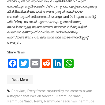
നിർമ്മിച്ച ഞാൻ സംവിധാനം ചെയ്ത Dream big എന്ന
ഡോക്യുമെന്ററി വെബ് സീരീസിന്റെ പല എപ്പിസോഡുകളും
ചിത്രീകരിച്ചത് ജോയൽ ആയിരുന്നു നിരവധിയായ
അവാർഡുകൾ സ്വന്തമാക്കിയ angel and Doll എന്ന ഷോർട്ട്
ഫിലിമിലും ജോയൽ എന്നോടൊപ്പം ഉണ്ടായിരുന്നു.
ജോലിയോടുള്ള ആത്മാർത്ഥത അവന്റെ വർക്കുകളിൽ
കാണാൻ കഴിയും നിരവധിയായ സിനിമകളിലും
പരസ്യങ്ങളിലും പല ക്യാമറമാന്‍മാരുടെ അസിസ്റ്റന്റ്
ആയും […]
Share News
Facebook
Twitter
Email
Reddit
LinkedIn
WhatsApp
Read More
Dear Joel
,
Every frame captured by the camera is your
autograph that lives on forever...
,
Nammude Naadu
,
Nammude Naadu News
,
Nammude naadu nws
,
nammude