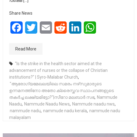
പക്ഷെ […]
Share News
Facebook
Twitter
Email
Reddit
LinkedIn
WhatsApp
Read More
"Is the strike in the health sector aimed at the
advancement of nurses or the collapse of Christian
institutions?" | Syro-Malabar Church
,
"ആരോഗ്യമേഖലയിലെ സമരം നഴ്‌സുമാരുടെ
ഉന്നമനത്തിനോ അതോ ക്രൈസ്തവ സ്ഥാപനങ്ങളുടെ
തകർച്ച ലക്ഷ്യമിട്ടോ?"|സീറോ മലബാർ സഭ
,
Nammude
Naadu
,
Nammude Naadu News
,
Nammude naadu nws
,
nammude nadu
,
nammude nadu kerala
,
nammude nadu
malayalam