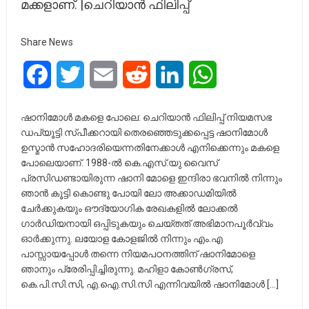
മക്കളാണ്. |ചെറിയാൻ ഫിലിപ്പ്
Share News
Facebook
Twitter
Email
Reddit
LinkedIn
WhatsApp
ഷാനിമോൾ മകളെ പോലെ: ചെറിയാൻ ഫിലിപ്പ് നിയമസഭ
ഡപ്യൂട്ടി സ്പീക്കറായി തെരഞ്ഞെടുക്കപ്പെട്ട ഷാനിമോൾ
ഉസ്മാൻ സഹോദരിയെന്നതിനേക്കാൾ എനിക്കെന്നും മകളെ
പോലെയാണ്. 1988-ൽ കെ.എസ്.യു വൈസ്
പ്രസിഡണ്ടായിരുന്ന ഷാനി മോളെ ഇന്ദിരാ ഭവനിൽ നിന്നും
ഞാൻ കൂട്ടി കൊണ്ടു പോയി ലോ അക്കാഡമിയിൽ
ചേർക്കുകയും ഔദ്യോഗിക രേഖകളിൽ ലോക്കൽ
ഗാർഡിയനായി ഒപ്പിടുകയും ചെയ്തത് അഭിമാനപൂർവ്വം
ഓർക്കുന്നു. ലയോള കോളജിൽ നിന്നും എം.എ
പാസ്സായപ്പോൾ തന്നെ നിയമപഠനത്തിന് ഷാനിമോളെ
ഞാനും പ്രേരിപ്പിച്ചിരുന്നു. മഹിളാ കോൺഗ്രസ്,
കെ.പി.സി.സി, എ.ഐ.സി.സി എന്നിവയിൽ ഷാനിമോൾ […]