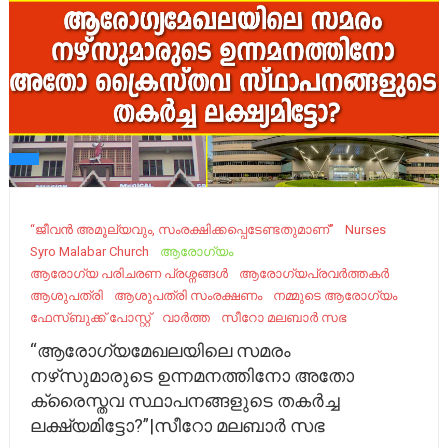
“ജീവന്‍ അമൂല്യവും, സംരക്ഷിക്കപ്പെടേണ്ടതുമാണ്”
Nurses
Syro Malabar Church
ആരോഗ്യം
ആരോഗ്യ പരിചരണ പ്രശ്നങ്ങൾ
ആരോഗ്യപ്രവർത്തകർ
ആശുപത്രി
ആശുപത്രി സംരക്ഷണം
നമ്മുടെ ആരോഗ്യം
ഫേസ്ബുക്ക് പോസ്റ്റ്
വാർത്ത
സീറോ മലബാർ സഭ
“ആരോഗ്യമേഖലയിലെ സമരം
നഴ്‌സുമാരുടെ ഉന്നമനത്തിനോ അതോ
ക്രൈസ്തവ സ്ഥാപനങ്ങളുടെ തകർച്ച
ലക്ഷ്യമിട്ടോ?”|സീറോ മലബാർ സഭ