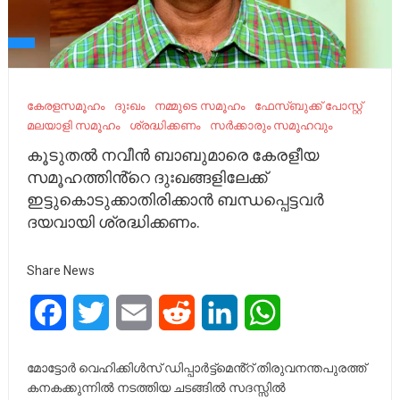
കേരളസമൂഹം
ദുഃഖം
നമ്മുടെ സമൂഹം
ഫേസ്ബുക്ക് പോസ്റ്റ്
മലയാളി സമൂഹം
ശ്രദ്ധിക്കണം
സർക്കാരും സമൂഹവും
കൂടുതൽ നവീൻ ബാബുമാരെ കേരളീയ
സമൂഹത്തിൻ്റെ ദുഃഖങ്ങളിലേക്ക്
ഇട്ടുകൊടുക്കാതിരിക്കാൻ ബന്ധപ്പെട്ടവർ
ദയവായി ശ്രദ്ധിക്കണം.
Share News
Facebook
Twitter
Email
Reddit
LinkedIn
WhatsApp
മോട്ടോർ വെഹിക്കിൾസ് ഡിപ്പാർട്ട്മെൻ്റ് തിരുവനന്തപുരത്ത്
കനകക്കുന്നിൽ നടത്തിയ ചടങ്ങിൽ സദസ്സിൽ