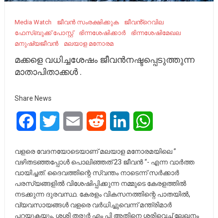
Media Watch
ജീവൻ സംരക്ഷിക്കുക
ജീവൻ്റെവില
ഫേസ്ബുക്ക് പോസ്റ്റ്
ഭിന്നശേഷിക്കാർ
ഭിന്നശേഷിമേഖല
മനുഷ്യജീവൻ
മലയാള മനോരമ
മക്കളെ വധിച്ചശേഷം ജീവൻനഷ്ടപ്പെടുത്തുന്ന
മാതാപിതാക്കൾ .
Share News
Facebook
Twitter
Email
Reddit
LinkedIn
WhatsApp
വളരെ വേദനയോടെയാണ് മലയാള മനോരമയിലെ ”
വഴിതടഞ്ഞപ്പോൾ പൊലിഞ്ഞത് 23 ജീവൻ “- എന്ന വാർത്ത
വായിച്ചത്. ദൈവത്തിന്റെ സ്വന്തം നാടെന്ന് സർക്കാർ
പരസ്യങ്ങളിൽ വിശേഷിപ്പിക്കുന്ന നമ്മുടെ കേരളത്തിൽ
നടക്കുന്ന ദുരവസ്ഥ. കേരളം വികസനത്തിന്റെ പാതയിൽ,
വ്യവസായങ്ങൾ വളരെ വർധിച്ചുവെന്ന് മന്ത്രിമാർ
പറയുകയും, ശശി തരൂർ എം പി അതിനെ ശരിവെച്ച് ലേഖനം