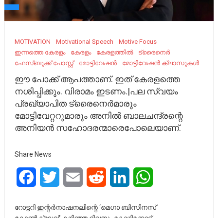
MOTIVATION
Motivational Speech
Motive Focus
ഇന്നത്തെ കേരളം
കേരളം
കേരളത്തിൽ
ട്രൈനെർ
ഫേസ്ബുക്ക് പോസ്റ്റ്
മോട്ടിവേഷൻ
മോട്ടിവേഷൻ ക്ലാസുകൾ
ഈ പോക്ക്‌ ആപത്താണ്. ഇത് കേരളത്തെ
നശിപ്പിക്കും. വിരാമം ഇടണം.|പല സ്വയം
പ്രഖ്യാപിത ട്രൈനെർമാരും
മോട്ടിവേറ്ററുമാരും അനിൽ ബാലചന്ദ്രന്റെ
അനിയൻ സഹോദരന്മാരെപോലെയാണ്.
Share News
Facebook
Twitter
Email
Reddit
LinkedIn
WhatsApp
റോട്ടറി ഇന്റർനാഷനലിന്റെ ‘മെഗാ ബിസിനസ്