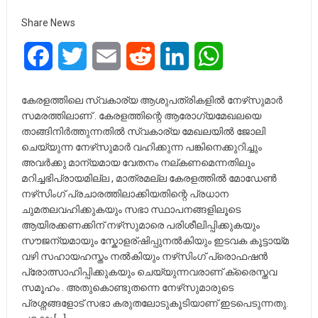
Share News
Facebook
Twitter
Email
Reddit
LinkedIn
WhatsApp
കേരളത്തിലെ സ്വകാര്യ ആശുപത്രികളിൽ നേഴ്‌സുമാർ
സമരത്തിലാണ് . കേരളത്തിന്റെ ആരോഗ്യമേഖലയെ
താങ്ങിനിർത്തുന്നതിൽ സ്വകാര്യ മേഖലയിൽ ജോലി
ചെയ്യുന്ന നേഴ്‌സുമാർ വഹിക്കുന്ന പങ്കിനെക്കുറിച്ചും
അവർക്കു മാന്യമായ വേതനം നല്കണമെന്നതിലും
മറിച്ചഭിപ്രായമില്ല , മാത്രമല്ല കേരളത്തിൽ മോഡേൺ
നഴ്‌സിംഗ് പ്രചാരത്തിലാക്കിയതിന്റെ പ്രധാന
ചുമതലവഹിക്കുകയും സഭാ സ്ഥാപനങ്ങളിലൂടെ
ആയിരക്കണക്കിന് നഴ്‌സുമാരെ പരിശീലിപ്പിക്കുകയും
സൗജന്യമായും സ്കോളര്ഷിപ്പുനൽകിയും ഇടവക കൂട്ടായ്മ
വഴി സഹായഹസ്തം നൽകിയും നഴ്‌സിംഗ് പ്രൊഫഷൻ
പ്രോത്സാഹിപ്പിക്കുകയും ചെയ്യുന്നവരാണ് ക്രൈസ്തവ
സമൂഹം . അതുകൊണ്ടുതന്നെ നേഴ്‌സുമാരുടെ
പ്രശ്നങ്ങളോട് സഭാ കരുതലോടുകൂടിയാണ് ഇടപെടുന്നതു.