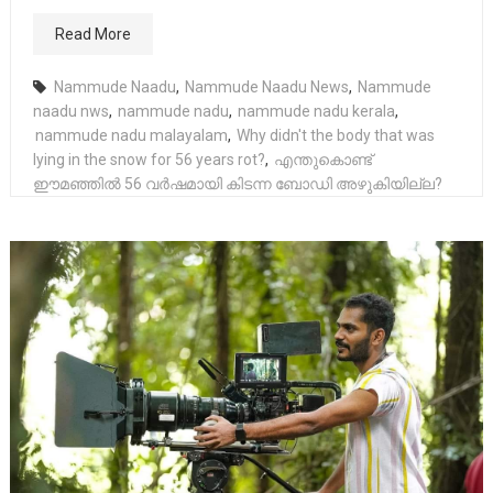
Read More
Nammude Naadu
,
Nammude Naadu News
,
Nammude
naadu nws
,
nammude nadu
,
nammude nadu kerala
,
nammude nadu malayalam
,
Why didn't the body that was
lying in the snow for 56 years rot?
,
എന്തുകൊണ്ട്
ഈമഞ്ഞില്‍ 56 വര്‍ഷമായി കിടന്ന ബോഡി അഴുകിയില്ല?