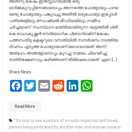
അതിനു ശേഷം ഇൻസ്റ്റാഗ്രാമിൽ ഒരു
ഓർമ്മകുറുപ്പിനോടോടൊപ്പം അന്നത്തെ ഫോട്ടോയും പഴയ
രണ്ടു ഫോട്ടോയും പങ്കുവച്ചു.അതിൽ ഒരുഫോട്ടോ ഇപ്പോൾ
പത്രങ്ങളിലും സോഷ്യൽ മീഡിയയിലും സജീവ
ചർച്ചയാണ്. സംസ്‌ഥാന മന്ത്രിയായിരുന്ന ഘട്ടത്തിൽ ശ്രീ
കെ.രാധാകൃഷ്ണൻ ഔദ്യോഗിക പ്രോഗ്രാമിന് ശേഷം
പത്തനംതിട്ട കളക്ടറുടെ വസതിയിൽ സന്ദർശനം നടത്തിയ
ദിവസം എടുത്ത ഫോട്ടോയാണ് വൈറലായത്. അന്ന്
അദ്ദേഹം ഞങ്ങളോടൊപ്പം കുറച്ചു സമയം ചിലവഴിച്ചു
രാത്രിഭക്ഷണവും കഴിഞ്ഞാണ് തിരികെപോയത്. ഏറെ […]
Share News
Facebook
Twitter
Email
Reddit
LinkedIn
WhatsApp
Read More
"It's nice to see a picture of a much respected and loved
person being embraced by another man and woman issue is