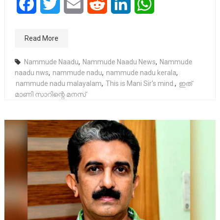
Facebook
Twitter
Email
Reddit
LinkedIn
WhatsApp
Read More
Nammude Naadu
,
Nammude Naadu News
,
Nammude
naadu nws
,
nammude nadu
,
nammude nadu kerala
,
nammude nadu malayalam
,
This is Mani Sir's mind.
,
ഇത്
മാണി സാറിന്റെ മനസ്