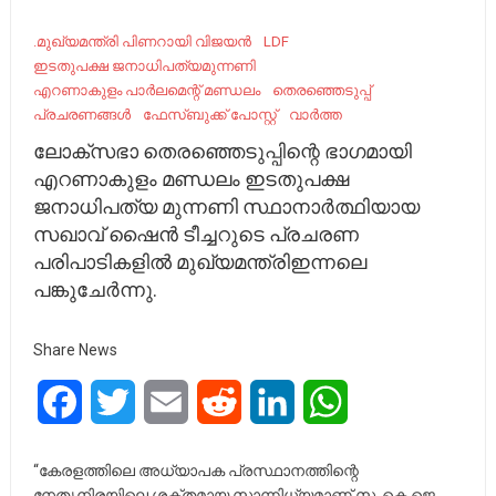
.മുഖ്യമന്ത്രി പിണറായി വിജയൻ
LDF
ഇടതുപക്ഷ ജനാധിപത്യമുന്നണി
എറണാകുളം പാർലമെന്റ് മണ്ഡലം
തെരഞ്ഞെടുപ്പ്
പ്രചരണങ്ങൾ
ഫേസ്ബുക്ക് പോസ്റ്റ്
വാർത്ത
ലോക്‌സഭാ തെരഞ്ഞെടുപ്പിന്റെ ഭാഗമായി
എറണാകുളം മണ്ഡലം ഇടതുപക്ഷ
ജനാധിപത്യ മുന്നണി സ്ഥാനാർത്ഥിയായ
സഖാവ് ഷൈൻ ടീച്ചറുടെ പ്രചരണ
പരിപാടികളിൽ മുഖ്യമന്ത്രിഇന്നലെ
പങ്കുചേർന്നു.
Share News
Facebook
Twitter
Email
Reddit
LinkedIn
WhatsApp
“കേരളത്തിലെ അധ്യാപക പ്രസ്ഥാനത്തിന്റെ
നേതൃനിരയിലെ ശക്തമായ സാന്നിധ്യമാണ് സ. കെ ജെ