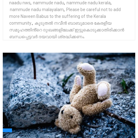
naadu nws
,
nammude nadu
,
nammude nadu kerala
,
nammude nadu malayalam
,
Please be careful not to add
more Naveen Babus to the suffering of the Kerala
community.
,
കൂടുതൽ നവീൻ ബാബുമാരെ കേരളീയ
സമൂഹത്തിൻ്റെ ദുഃഖങ്ങളിലേക്ക് ഇട്ടുകൊടുക്കാതിരിക്കാൻ
ബന്ധപ്പെട്ടവർ ദയവായി ശ്രദ്ധിക്കണം.