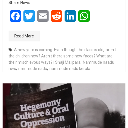
Share News
Facebook
Twitter
Email
Reddit
LinkedIn
WhatsApp
Read More
A new year is coming. Even though the class is old
,
aren't
the children new? Aren't there some new faces? What are
their mischievous ways? | Shaji Malipara
,
Nammude naadu
nws
,
nammude nadu
,
nammude nadu kerala