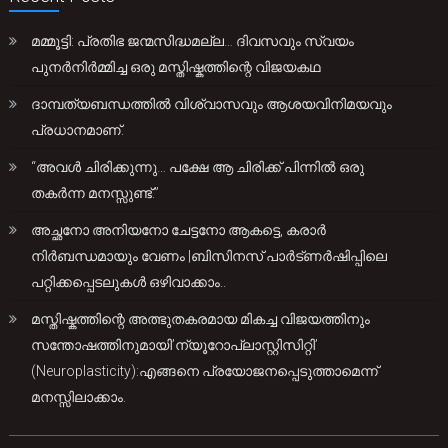
മമ്മൂട്ടി: പ്രതിഭ ജന്മസിദ്ധമല്ല… ദിവസവും സ്വയം
പുനർനിർമ്മിച്ച ഒരു മസ്തിഷ്കത്തിന്റെ വിജയകഥ
ദാമ്പത്യബന്ധത്തിൽ വിശ്വാസവും ആശയവിനിമയവും
പ്രധാനമാണ്.
“അവൾ ചിരിക്കുന്നു… പക്ഷേ ആ ചിരിക്ക് പിന്നിൽ ഒരു
തകർന്ന മനസ്സുണ്ട്.”
അച്ഛനോ അനിയനോ ചേട്ടനോ ആകട്ടെ, കരാർ
നിർബന്ധമായും വേണം |ബിസിനസ് പാർട്ണർഷിപ്പിലെ
പറ്റിക്കപ്പെടലുകൾ ഒഴിവാക്കാം..
മസ്തിഷ്കത്തിന്റെ അത്ഭുതകരമായ മികച്ച വിജയത്തിനും
സന്തോഷത്തിനുമായി’ന്യൂറോപ്ലാസ്റ്റിസിറ്റി’
(Neuroplasticity):എങ്ങനെ പ്രയോജനപ്പെടുത്താമെന്ന്
മനസ്സിലാക്കാം.