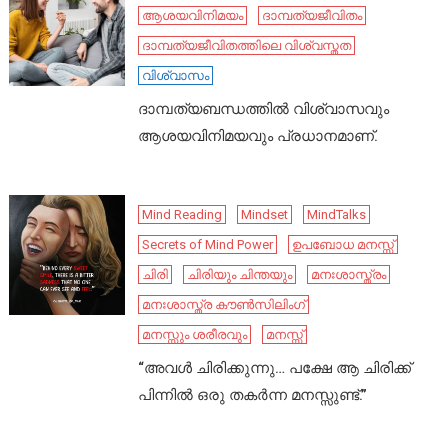
ആശയവിനിമയം
ദാമ്പത്യജീവിതം
ദാമ്പത്യജീവിതത്തിലെ വിശ്വസ്തത
വിശ്വാസം
ദാമ്പത്യബന്ധത്തിൽ വിശ്വാസവും
ആശയവിനിമയവും പ്രധാനമാണ്.
Mind Reading
Mindset
MindTalks
Secrets of Mind Power
ഉപബോധ മനസ്സ്
ചിരി
ചിരിയും ചിന്തയും
മനഃശാസ്ത്രം
മനഃശാസ്ത്ര കൗൺസിലിംഗ്
മനസ്സും ശരീരവും
മനസ്സ്
“അവൾ ചിരിക്കുന്നു… പക്ഷേ ആ ചിരിക്ക്
പിന്നിൽ ഒരു തകർന്ന മനസ്സുണ്ട്.”