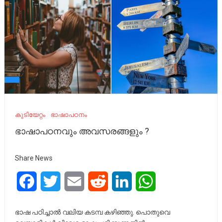
കുടിയേറ്റം
ഭാഷാപഠനം
ഭാഷാപഠനവും അവസരങ്ങളും ?
Share News
Facebook
Twitter
Email
Reddit
LinkedIn
WhatsApp
ഭാഷ പഠിച്ചാൽ വലിയ കടമ്പ കഴിഞ്ഞു. പൊതുവെ