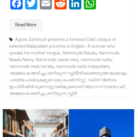
Facebook
Twitter
Email
Reddit
LinkedIn
WhatsApp
Read More
Agnes Santhosh presents a feminist-Dalit critique of
selected Malayalam proverbs in English.-A woman who
speaks her mother tongue
,
Nammude Naadu
,
Nammude
Naadu News
,
Nammude naadu nws
,
nammude nadu
,
nammude nadu kerala
,
nammude nadu malayalam
,
അമ്മഭാഷ അഴിച്ചുപണിയുന്ന സ്ത്രീ|തിരഞ്ഞെടുത്ത മലയാളം
പഴഞ്ചൊല്ലുകളുടെ ഒരു ഫെമിനിസ്റ്റ് - ദലിത് വിമർശം
ഇംഗ്ലീഷിൽ മുന്നോട്ടുവയ്ക്കുകയാണ് ആഗ്നസ് സന്തോഷ്.|
അമ്മഭാഷ അഴിച്ചുപണിയുന്ന സ്ത്രീ