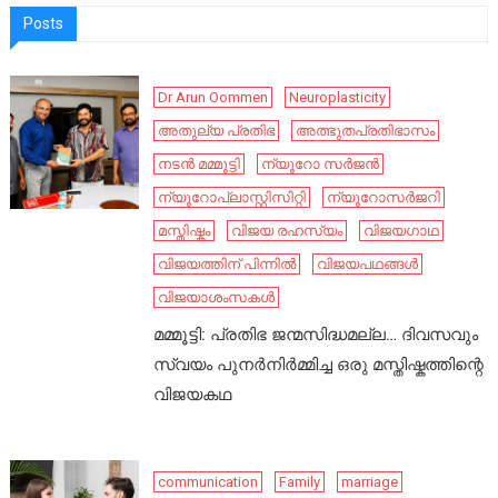
Posts
Dr Arun Oommen
Neuroplasticity
അതുല്യ പ്രതിഭ
അത്ഭുതപ്രതിഭാസം
നടൻ മമ്മൂട്ടി
ന്യൂറോ സർജൻ
ന്യൂറോപ്ലാസ്റ്റിസിറ്റി
ന്യൂറോസർജറി
മസ്തിഷ്കം
വിജയ രഹസ്യം
വിജയഗാഥ
വിജയത്തിന് പിന്നിൽ
വിജയപഥങ്ങൾ
വിജയാശംസകൾ
മമ്മൂട്ടി: പ്രതിഭ ജന്മസിദ്ധമല്ല… ദിവസവും
സ്വയം പുനർനിർമ്മിച്ച ഒരു മസ്തിഷ്കത്തിന്റെ
വിജയകഥ
communication
Family
marriage