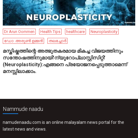
Dr Arun Oommen
Health Tips
healthcare
Neuroplasticity
ഡോ .അരുൺ ഉമ്മൻ
തലച്ചോർ
മസ്തിഷ്കത്തിന്റെ അത്ഭുതകരമായ മികച്ച വിജയത്തിനും
സന്തോഷത്തിനുമായി’ന്യൂറോപ്ലാസ്റ്റിസിറ്റി’
(Neuroplasticity):എങ്ങനെ പ്രയോജനപ്പെടുത്താമെന്ന്
മനസ്സിലാക്കാം.
Nammude naadu
namudenaadu.com is an online malayalam news portal for the
latest news and views.