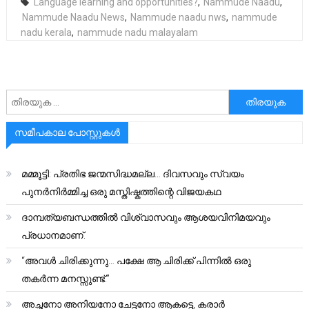
Language learning and opportunities?
,
Nammude Naadu
,
Nammude Naadu News
,
Nammude naadu nws
,
nammude
nadu kerala
,
nammude nadu malayalam
അനേഷിക്കുക
സമീപകാല പോസ്റ്റുകൾ
മമ്മൂട്ടി: പ്രതിഭ ജന്മസിദ്ധമല്ല… ദിവസവും സ്വയം
പുനർനിർമ്മിച്ച ഒരു മസ്തിഷ്കത്തിന്റെ വിജയകഥ
ദാമ്പത്യബന്ധത്തിൽ വിശ്വാസവും ആശയവിനിമയവും
പ്രധാനമാണ്.
“അവൾ ചിരിക്കുന്നു… പക്ഷേ ആ ചിരിക്ക് പിന്നിൽ ഒരു
തകർന്ന മനസ്സുണ്ട്.”
അച്ഛനോ അനിയനോ ചേട്ടനോ ആകട്ടെ, കരാർ