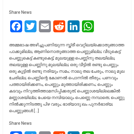
Share News
Facebook
Twitter
Email
Reddit
LinkedIn
WhatsApp
അമ്മഭാഷ അഴിച്ചുപണിയുന്ന സ്ത്രീ വെറ്റിലയ്ക്കൊതുങ്ങാത്ത
പാക്കുമില്ല, ആണിനൊതുങ്ങാത്ത പെണ്ണുമില്ല; വീടുകെട്ട്
പെണ്ണുകെട്ട് കണ്ടുകെട്ട്; മുലയുള്ള പെണ്ണിനു തലയില്ല,
തലയുള്ള പെണ്ണിനു മുലയില്ല; ഒരു വീട്ടിൽ രണ്ടു പെണ്ണും
ഒരു കൂട്ടിൽ രണ്ടു നരിയും സമം; നാലു തല ചേരും, നാലു മുല
ചേരില്ല; പെണ്ണിന്റെ കോണൽ പൊന്നിൽ തീരും; പണവും
പത്തായിരിക്കണം, പെണ്ണും മുത്തായിരിക്കണം; പെണ്ണും
കടവും നിറുത്തിത്താമസിപ്പിക്കരുത്; പെണ്ണാശയില്ലെങ്കിൽ
മണ്ണാശയില്ല; പേയെ നമ്പിയാലും പെണ്ണെ നമ്പാതെ; പെണ്ണു
നിൽക്കുന്നിടത്തു പിഴ വരും; ഭാര്യാദു:ഖം പുനർഭാര്യ;
പെണ്ണുങ്ങൾ […]
Share News