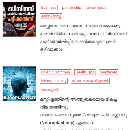
Business
partnership
കരാറുകൾ
ബിസിനസ്സ്
അച്ഛനോ അനിയനോ ചേട്ടനോ ആകട്ടെ,
കരാർ നിർബന്ധമായും വേണം |ബിസിനസ്
പാർട്ണർഷിപ്പിലെ പറ്റിക്കപ്പെടലുകൾ
ഒഴിവാക്കാം..
Dr Arun Oommen
Health Tips
healthcare
Neuroplasticity
ഡോ .അരുൺ ഉമ്മൻ
തലച്ചോർ
മസ്തിഷ്കത്തിന്റെ അത്ഭുതകരമായ മികച്ച
വിജയത്തിനും
സന്തോഷത്തിനുമായി’ന്യൂറോപ്ലാസ്റ്റിസിറ്റി’
(Neuroplasticity):എങ്ങനെ