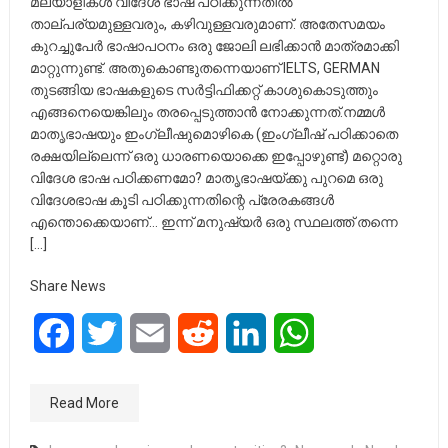
മലയാളികൾ വിദേശ ഭാഷ പഠിക്കുന്നതിൽ
താല്പര്യമുള്ളവരും, കഴിവുള്ളവരുമാണ്. അതേസമയം
കുറച്ചുപേർ ഭാഷാപഠനം ഒരു ജോലി ലഭിക്കാൻ മാത്രമാക്കി
മാറ്റുന്നുണ്ട്. അതുകൊണ്ടുതന്നെയാണ് IELTS, GERMAN
തുടങ്ങിയ ഭാഷകളുടെ സർട്ടിഫിക്കറ്റ് കാശുകൊടുത്തും
എങ്ങനെയെങ്കിലും തരപ്പെടുത്താൻ നോക്കുന്നത്.നമ്മൾ
മാതൃഭാഷയും ഇംഗ്ലീഷുമൊഴികെ (ഇംഗ്ലീഷ് പഠിക്കാതെ
രക്ഷയില്ലെന്ന് ഒരു ധാരണയൊക്കെ ഇപ്പോഴുണ്ട്) മറ്റൊരു
വിദേശ ഭാഷ പഠിക്കണമോ? മാതൃഭാഷയ്ക്കു പുറമെ ഒരു
വിദേശഭാഷ കൂടി പഠിക്കുന്നതിന്റെ പ്രേരകങ്ങള്‍
എന്തൊക്കെയാണ്… ഇന്ന് മനുഷ്യർ ഒരു സ്ഥലത്ത് തന്നെ
[…]
Share News
Facebook
Twitter
Email
Reddit
LinkedIn
WhatsApp
Read More