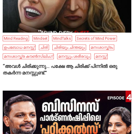
Mind Reading
Mindset
MindTalks
Secrets of Mind Power
ഉപബോധ മനസ്സ്
ചിരി
ചിരിയും ചിന്തയും
മനഃശാസ്ത്രം
മനഃശാസ്ത്ര കൗൺസിലിംഗ്
മനസ്സും ശരീരവും
മനസ്സ്
“അവൾ ചിരിക്കുന്നു… പക്ഷേ ആ ചിരിക്ക് പിന്നിൽ ഒരു
തകർന്ന മനസ്സുണ്ട്.”