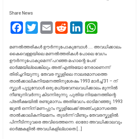
Share News
Facebook
Twitter
Email
Reddit
LinkedIn
WhatsApp
മണൽത്തരികൾ ഊർന്നുപോകുമ്പോൾ ….. അവധിക്കാലം
കൈവെള്ളയിലെ മണൽത്തരികൾ പോലെ വേഗം
ഊർന്നുപോകുമെന്ന് പറഞ്ഞ മഹാന്റെ പേര്
ഓർമ്മയില്ലെങ്കിലും അത് എത്രയോ നേരാണെന്ന്
തിരിച്ചറിയുന്നു. തേവര സ്കൂളിലെ നാലരമാസത്തെ
താൽക്കാലികനിയമനത്തിനുശേഷം 1993 മാർച്ച് 31 – ന്
സ്കൂൾ പൂട്ടുമ്പോൾ ഒരു മധ്യവേനലവധിക്കാലം മുന്നിൽ
നീണ്ടുനിവർന്നു കിടന്നിരുന്നു. പുതിയ നിയമനത്തിന്റെ
പ്രതീക്ഷയിൽ രണ്ടുമാസം അതിവേഗം ഓടിമറഞ്ഞു. 1993
ജൂൺ ഒന്നിന് മണപ്പുറം സ്കൂളിലേക്ക് അഞ്ചുമാസത്തെ
താൽക്കാലികനിയമനം. തുടർന്ന് വീണ്ടും തേവരസ്കൂളിൽ.
പിന്നീടിന്നുവരെ അവിടെത്തന്നെ. ഓരോ അവധിക്കാലവും
ഓർമ്മകളിൽ അവധികളില്ലാതെ […]