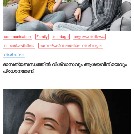
communication
Family
marriage
ആശയവിനിമയം
ദാമ്പത്യജീവിതം
ദാമ്പത്യജീവിതത്തിലെ വിശ്വസ്തത
വിശ്വാസം
ദാമ്പത്യബന്ധത്തിൽ വിശ്വാസവും ആശയവിനിമയവും
പ്രധാനമാണ്.