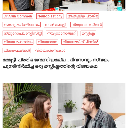
Dr Arun Oommen
Neuroplasticity
അതുല്യ പ്രതിഭ
അത്ഭുതപ്രതിഭാസം
നടൻ മമ്മൂട്ടി
ന്യൂറോ സർജൻ
ന്യൂറോപ്ലാസ്റ്റിസിറ്റി
ന്യൂറോസർജറി
മസ്തിഷ്കം
വിജയ രഹസ്യം
വിജയഗാഥ
വിജയത്തിന് പിന്നിൽ
വിജയപഥങ്ങൾ
വിജയാശംസകൾ
മമ്മൂട്ടി: പ്രതിഭ ജന്മസിദ്ധമല്ല… ദിവസവും സ്വയം
പുനർനിർമ്മിച്ച ഒരു മസ്തിഷ്കത്തിന്റെ വിജയകഥ