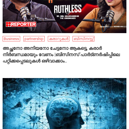
Business
partnership
കരാറുകൾ
ബിസിനസ്സ്
അച്ഛനോ അനിയനോ ചേട്ടനോ ആകട്ടെ, കരാർ
നിർബന്ധമായും വേണം |ബിസിനസ് പാർട്ണർഷിപ്പിലെ
പറ്റിക്കപ്പെടലുകൾ ഒഴിവാക്കാം..