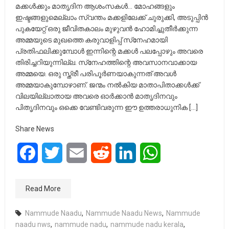
മക്കൾക്കും മാതൃദിന ആശംസകൾ… മോഹങ്ങളും
ഇഷ്ടങ്ങളുമെല്ലാം സ്വന്തം മക്കളിലേക്ക് ചുരുക്കി, അടുപ്പിൻ
പുകയേറ്റ് ഒരു ജീവിതകാലം മുഴുവൻ ഹോമിച്ചുതീർക്കുന്ന
അമ്മയുടെ മുഖത്തെ കരുവാളിപ്പ് സ്‌നേഹമായി
പ്രതിഫലിക്കുമ്പോൾ ഇന്നിന്റെ മക്കൾ പലപ്പോഴും അവരെ
തിരിച്ചറിയുന്നില്ല. സ്‌നേഹത്തിന്റെ അവസാനവാക്കായ
അമ്മയെ. ഒരു സ്ത്രീ പരിപൂർണയാകുന്നത് അവൾ
അമ്മയാകുമ്പോഴാണ്. ജന്മം നൽകിയ മാതാപിതാക്കൾക്ക്
വിലയില്ലാതായ അവരെ ഓർക്കാൻ മാതൃദിനവും
പിതൃദിനവും ഒക്കെ വേണ്ടിവരുന്ന ഈ ഉത്തരാധുനിക […]
Share News
Facebook
Twitter
Email
Reddit
LinkedIn
WhatsApp
Read More
Nammude Naadu
,
Nammude Naadu News
,
Nammude
naadu nws
,
nammude nadu
,
nammude nadu kerala
,