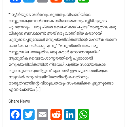
* സ്ത്രീയുടെ ശരീരവും കുഞ്ഞും വിപണിയിലെ
വസ്തുവാകുമ്പോൾ വാടക ഗർഭധാരണവും സ്ത്രീകളുടെ
ചൂഷണവും – ഒരു പ്രൊ ലൈഫ് കാഴ്ചപ്പാട് “മാതൃത്വം ഒരു
വിശുദ്ധ ബന്ധമാണ്; അത് ഒരു വാണിജ്യ കരാറായി
ചുരുക്കപ്പെടുമ്പോൾ മനുഷ്യജീവിതത്തിന്റെ മഹത്വം തന്നെ
ചോദ്യം ചെയ്യപ്പെടുന്നു.” “മനുഷ്യജീവിതം ഒരു
വസ്തുവല്ല; മാതൃത്വം ഒരു കരാർ സേവനവുമല്ല.”
ആധുനിക വൈദ്യശാസ്ത്രത്തിന്റെ പുരോഗതി
മനുഷ്യജീവിതത്തിൽ നിരവധി പുതിയ സാധ്യതകൾ
തുറന്നുകൊടുത്തിട്ടുണ്ട്. എന്നാൽ ഈ പുരോഗതിയുടെ
നടുവിൽ മനുഷ്യജീവിതത്തിന്റെ മഹത്വവും
മാതൃത്വത്തിന്റെ വിശുദ്ധതയും സംരക്ഷിക്കപ്പെടുന്നുണ്ടോ
എന്ന ചോദ്യം […]
Share News
Facebook
Twitter
Email
Reddit
LinkedIn
WhatsApp