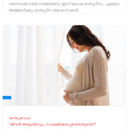
nammude nadu malayalam
,
ഇന്ന് ലോക മാതൃദിനം…എല്ലാ
അമ്മമാർക്കും മാതൃദിന ആശംസകൾ…
'മാതൃകവചം'
“ജീവന്‍ അമൂല്യവും, സംരക്ഷിക്കപ്പെടേണ്ടതുമാണ്”