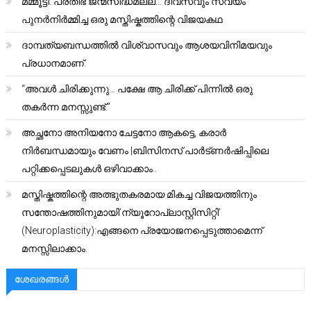
മമ്മൂട്ടി: പ്രതിഭ ജന്മസിദ്ധമല്ല… ദിവസവും സ്വയം
പുനർനിർമ്മിച്ച ഒരു മസ്തിഷ്കത്തിന്റെ വിജയകഥ
ദാമ്പത്യബന്ധത്തിൽ വിശ്വാസവും ആശയവിനിമയവും
പ്രധാനമാണ്.
“അവൾ ചിരിക്കുന്നു… പക്ഷേ ആ ചിരിക്ക് പിന്നിൽ ഒരു
തകർന്ന മനസ്സുണ്ട്.”
അച്ഛനോ അനിയനോ ചേട്ടനോ ആകട്ടെ, കരാർ
നിർബന്ധമായും വേണം |ബിസിനസ് പാർട്ണർഷിപ്പിലെ
പറ്റിക്കപ്പെടലുകൾ ഒഴിവാക്കാം..
മസ്തിഷ്കത്തിന്റെ അത്ഭുതകരമായ മികച്ച വിജയത്തിനും
സന്തോഷത്തിനുമായി’ന്യൂറോപ്ലാസ്റ്റിസിറ്റി’
(Neuroplasticity):എങ്ങനെ പ്രയോജനപ്പെടുത്താമെന്ന്
മനസ്സിലാക്കാം.
ശേഖരങ്ങൾ