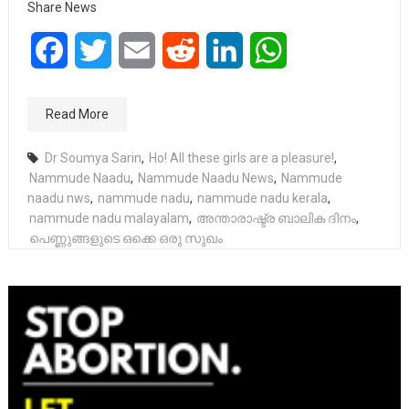
Share News
Facebook
Twitter
Email
Reddit
LinkedIn
WhatsApp
Read More
Dr Soumya Sarin
,
Ho! All these girls are a pleasure!
,
Nammude Naadu
,
Nammude Naadu News
,
Nammude
naadu nws
,
nammude nadu
,
nammude nadu kerala
,
nammude nadu malayalam
,
അന്താരാഷ്ട്ര ബാലിക ദിനം
,
പെണ്ണുങ്ങളുടെ ഒക്കെ ഒരു സുഖം