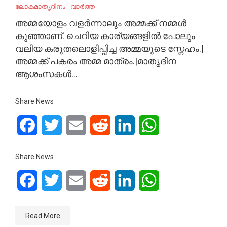
ലോകമാതൃദിനം
വാർത്ത
അമ്മയോളം വളർന്നാലും അമ്മക്ക് നമ്മൾ
കുഞ്ഞാണ്. ചെറിയ കാര്യങ്ങളിൽ പോലും
വലിയ കരുതലൊളിപ്പിച്ച അമ്മയുടെ സ്നേഹം.|
അമ്മക്ക് പകരം അമ്മ മാത്രം.|മാതൃദിന
ആശംസകൾ…
Share News
Facebook
Twitter
Email
Reddit
LinkedIn
WhatsApp
Share News
Facebook
Twitter
Email
Reddit
LinkedIn
WhatsApp
Read More