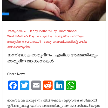
'മാതൃകവചം'
Happy Mother's Day
motherhood
World Mother's Day
മാതൃത്വം
മാതൃത്വം മഹനീയം
മാതൃദിന ആശംസകൾ
മാതൃവാത്സല്യത്തിന്റെ മഹിമ
ലോകമാതൃദിനം
ഇന്ന് ലോക മാതൃദിനം…എല്ലാ അമ്മമാർക്കും
മാതൃദിന ആശംസകൾ…
Share News
Facebook
Twitter
Email
Reddit
LinkedIn
WhatsApp
ഇന്ന് ലോക മാതൃദിനം. ജീവിതകാലം മുഴുവൻ മക്കൾക്കായി
ഉഴിഞ്ഞുവെച്ച എല്ലാ അമ്മമാർക്കും അവരെ സ്‌നേഹിക്കുന്ന