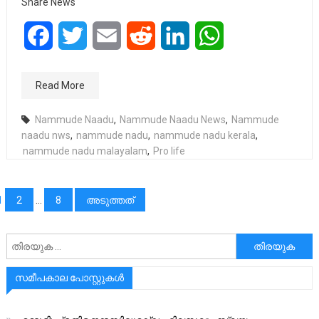
Share News
Facebook
Twitter
Email
Reddit
LinkedIn
WhatsApp
Read More
Nammude Naadu
,
Nammude Naadu News
,
Nammude
naadu nws
,
nammude nadu
,
nammude nadu kerala
,
nammude nadu malayalam
,
Pro life
പോസ്റ്റുക്കളിലൂടെ
1
2
…
8
അടുത്തത്
അനേഷിക്കുക
സമീപകാല പോസ്റ്റുകൾ