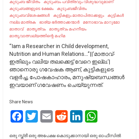
കുടുംബ ജീവിതം
കുടുംബം പവിത്രവും വിശുദ്ധവുമാണ്
കുടുംബങ്ങളുടെ ക്ഷേമം
കുടുംബജീവിതം
കുടുംബവിശേഷങ്ങൾ
കുട്ടികളും മാതാപിതാക്കളും
കുട്ടികൾ
നല്ല മാത്രക
ഭാര്യ ഭർത്താക്കന്മാർ
മനോഭാവം മാറുമോ
മാതാവ്
മാതൃത്വം
മാതൃത്വം മഹനീയം
മാതൃവാത്സല്യത്തിന്റെ മഹിമ
“Iam a Researcher in Child development,
Nutrition and Human Relations…”||‘മാതാവ്-
ഇതിലും വലിയ തലക്കെട്ട് വേറെ ഇല്ല.’|
ഞാനൊരു ഗവേഷക ആണ്, കുട്ടികളുടെ
വളർച്ച, പോഷകാഹാരം, മനുഷ്യബന്ധങ്ങൾ
ഇവയാണ് ഗവേഷണം ചെയ്യുന്നത്.
Share News
Facebook
Twitter
Email
Reddit
LinkedIn
WhatsApp
ഒരു സ്ത്രീ ഒരു അപേക്ഷ കൊടുക്കാനായി ഒരു ഓഫീസിൽ