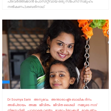
പ്രവർത്തിക്കാൻ പോസിറ്റീവായ ഒരു സ്പേസ് സമൂഹം
നൽകണം.|ശബരിനാഥ്
Dr Soumya Sarin
അനുഭവം
അന്താരാഷ്ട്ര ബാലിക ദിനം
അഭിപ്രായം
അമ്മ
ജീവിതം
ജീവിത ശൈലി
നമ്മുടെ നാട്‌
നിജസ്ഥിതി
പറയാതെ വയ്യ
മാതാപിതാക്കൾ
മാതൃത്വം