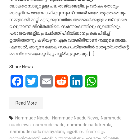
ലോകമെമ്പാടുമുള്ള പല രാജ്യങ്ങളിലും വര്‍ഷം തോറും
മാതൃദിനം ആഘോഷിക്കുന്നുണ്ട് നമ്മൾ ഓരോരുത്തരെയും
നമ്മളാക്കി മാറ്റി എടുക്കുന്നതിൽ അമ്മമാർക്കുള്ള പങ്ക് വളരെ
വലുതാണ്. ജീവിതത്തിലെ സന്തോഷത്തിലും ദുഖത്തിലും
പരാജയങ്ങളിലും ചേർത്ത് പിടിയ്ക്കാനും കെ പിടിച്ച്
ഉയർത്താനും കഴിയുന്ന ഏക വ്യക്തിയാണ് നമ്മുടെ അമ്മ..
എന്നാൽ, മാറുന്ന ലോക സാഹചര്യത്തിൽ മാതൃത്വത്തിന്റെ
മഹനീയതയെക്കുറിച്ചും സ്ത്രീകളുടെയും […]
Share News
Facebook
Twitter
Email
Reddit
LinkedIn
WhatsApp
Read More
Nammude Naadu
,
Nammude Naadu News
,
Nammude
naadu nws
,
nammude nadu
,
nammude nadu kerala
,
nammude nadu malayalam
,
എല്ലാം ദിവസവും
മാതൃദിനമാണ്..|എല്ലാ അമ്മമാർക്കും ഹൃദയം നിറഞ്ഞ