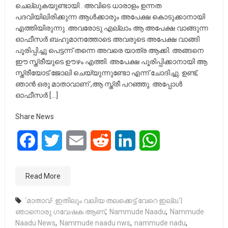
ചെല്ലുകയുണ്ടായി . അവിടെ ധാരാളം ഉന്നത
പദവിയിലിരിക്കുന്ന ആൾക്കാരും അപേക്ഷ കൊടുക്കാനായി
എത്തിയിരുന്നു .അവരോടു എല്ലാം ആ അപേക്ഷ വാങ്ങുന്ന
ഓഫീസർ ബഹുമാനത്തോടെ അവരുടെ അപേക്ഷ വാങ്ങി
പൂരിപ്പിച്ചു പെട്ടന്ന് തന്നെ അവരെ യാത്ര ആക്കി. അങ്ങനെ
ഈ സ്ത്രീയുടെ ഊഴം എത്തി. അപേക്ഷ പൂരിപ്പിക്കാനായി ആ
സ്ത്രീയോട് ജോലി ചെയ്യുന്നുണ്ടോ എന്ന് ചോദിച്ചു. ഉണ്ട്,
ഞാൻ ഒരു മാതാവാണ് ,ആ സ്ത്രീ പറഞ്ഞു. അപ്പോൾ
ഓഫീസർ […]
Share News
Facebook
Twitter
Email
Reddit
LinkedIn
WhatsApp
Read More
‘മാതാവ്- ഇതിലും വലിയ തലക്കെട്ട് വേറെ ഇല്ല.’|
ഞാനൊരു ഗവേഷക ആണ്
,
Nammude Naadu
,
Nammude
Naadu News
,
Nammude naadu nws
,
nammude nadu
,