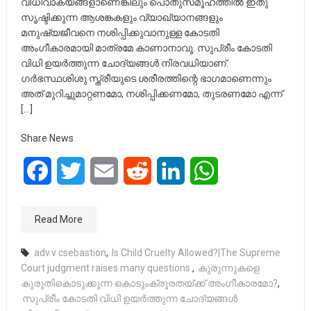
വിധിവാക്യങ്ങളാണെങ്കിലും പൊതുസമൂഹത്തില്‍ ഇതു
സൃഷ്ടിക്കുന്ന ആശങ്കകളും വ്യാഖ്യാനങ്ങളും
മനുഷ്യജീവനെ നശിപ്പിക്കുവാനുള്ള കോടതി
അംഗീകാരമായി മാത്രമേ കാണാനാവൂ. സുപ്രീം കോടതി
വിധി ഉയര്‍ത്തുന്ന ചോദ്യങ്ങള്‍ നിരവധിയാണ്.
ഗര്‍ഭസ്ഥശിശു സ്ത്രീയുടെ ശരീരത്തിന്റെ ഭാഗമാണെന്നും
അത് മുറിച്ചുമാറ്റണമോ, നശിപ്പിക്കണമോ, തുടരണമോ എന്ന്
[…]
Share News
Facebook
Twitter
Email
Reddit
LinkedIn
WhatsApp
Read More
adv.v csebastion
,
Is Child Cruelty Allowed?|The Supreme
Court judgment raises many questions.
,
കുരുന്നുകളെ
കുരുതികൊടുക്കുന്ന കൊടുംക്രൂരതയ്ക്ക് അംഗീകാരമോ?
,
സുപ്രീം കോടതി വിധി ഉയര്‍ത്തുന്ന ചോദ്യങ്ങള്‍