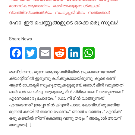
മാനസിക ആരോഗ്യം
രക്ഷിതാക്കളുടെ ശ്രദ്ധക്ക്
വ്യ​ക്തി​സ്വാ​ത​ന്ത്ര്യം
സംതൃപ്ത ജീവിതം
സത്യങ്ങൾ
ഹോ! ഈ പെണ്ണുങ്ങളുടെ ഒക്കെ ഒരു സുഖം!
Share News
Facebook
Twitter
Email
Reddit
LinkedIn
WhatsApp
രണ്ട് ദിവസം മുമ്പേ ആശുപത്രിയിൽ ഉച്ചഭക്ഷണനേരത്
ക്യാന്റീനിൽ ഇരുന്നു കഴിക്കുകയായിരുന്നു. കൂടെ രണ്ട്
ആൺ ഡോക്ടർ സുഹൃത്തുക്കളുമുണ്ട്. ഒരാൾ മീൻ വറുത്തത്
ഓർഡർ ചെയ്തു. ആളൊരു മീൻ പ്രിയനാണ്. അപ്പോഴാണ്
എന്നോടൊരു ചോദ്യം, ” ഡാ, നീ മീൻ വാങ്ങുന്നത്
എവടെന്നാ? ഇപ്പോ മീൻ കിട്ടാൻ പാടാ. കോവിഡ് തുടങ്ങിയ
മുതൽ കടയിൽ തന്നെ പോണം.” ഞാൻ പറഞ്ഞു , ” എനിക്ക്
ഒരു കടയിൽ നിന്ന് കൊണ്ടു വന്നു തരും. ” അപ്പോൾ അവന്
അടുത്ത […]