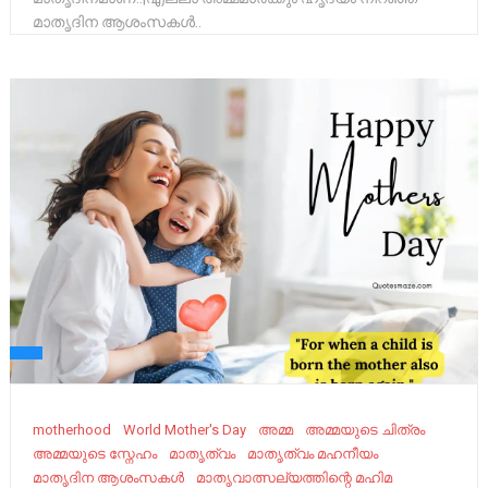
മാതൃദിന ആശംസകൾ..
motherhood
World Mother's Day
അമ്മ
അമ്മയുടെ ചിത്രം
അമ്മയുടെ സ്നേഹം
മാതൃത്വം
മാതൃത്വം മഹനീയം
മാതൃദിന ആശംസകൾ
മാതൃവാത്സല്യത്തിന്റെ മഹിമ