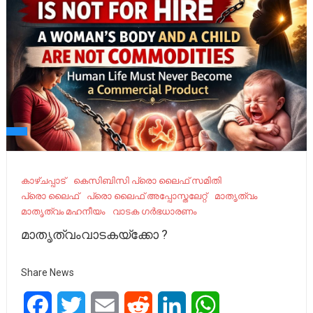
കാഴ്ചപ്പാട്
കെസിബിസി പ്രൊ ലൈഫ് സമിതി
പ്രൊ ലൈഫ്
പ്രൊ ലൈഫ് അപ്പോസ്തലേറ്റ്
മാതൃത്വം
മാതൃത്വം മഹനീയം
വാടക ഗർഭധാരണം
മാതൃത്വംവാടകയ്ക്കോ ?
Share News
Facebook
Twitter
Email
Reddit
LinkedIn
WhatsApp