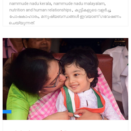
nammude nadu kerala
,
nammude nadu malayalam
,
nutrition and human relationships.
,
കുട്ടികളുടെ വളർച്ച
,
പോഷകാഹാരം
,
മനുഷ്യബന്ധങ്ങൾ ഇവയാണ് ഗവേഷണം
ചെയ്യുന്നത്.