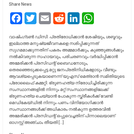
Share News
Facebook
Twitter
Email
Reddit
LinkedIn
WhatsApp
വാഷിംഗ്ടണ്‍ ഡി‌സി: പ്രതിരോധിക്കാൻ ശേഷിയും, ശബ്ദവും
ഇല്ലാത്ത മനുഷ്യജീവനകളെ നശിപ്പിക്കുന്നത്
സുഗമമാക്കുന്നതിന് പകരം അമ്മമാർക്കും, കുഞ്ഞുങ്ങൾക്കും
നൽകിവരുന്ന സഹായവും, പരിചരണവും വർദ്ധിപ്പിക്കാൻ
അമേരിക്കൻ പ്രസിഡന്റ് ബൈഡനോടും,
തെരഞ്ഞെടുക്കപ്പെട്ട മറ്റു ജനപ്രതിനിധികളോടും വീണ്ടും
ആവശ്യപ്പെടുകയാണെന്ന് യുഎസ് മെത്രാൻ സമിതിയുടെ
പ്രോലൈഫ് കമ്മറ്റി. ഭ്രൂണഹത്യ നിരോധിച്ചിരിക്കുന്ന
സംസ്ഥാനങ്ങളിൽ നിന്നും മറ്റ് സംസ്ഥാനങ്ങളിലേക്ക്
ഭ്രൂണഹത്യ ചെയ്യാൻ പോകുന്ന സ്ത്രീകൾക്ക് വേണ്ടി
മെഡികേയ്ഡിൽ നിന്നും പണം വിനിയോഗിക്കാൻ
സംസ്ഥാനങ്ങൾക്ക് അധികാരം നൽകുന്ന ഉത്തരവിൽ
അമേരിക്കൻ പ്രസിഡന്റ് ഒപ്പുവെച്ചതിന് പിന്നാലെയാണ്
ഓഗസ്റ്റ് അഞ്ചാം തീയതി […]