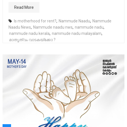
Read More
Is motherhood for rent?
,
Nammude Naadu
,
Nammude
Naadu News
,
Nammude naadu nws
,
nammude nadu
,
nammude nadu kerala
,
nammude nadu malayalam
,
മാതൃത്വം വാടകയ്ക്കോ ?