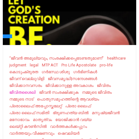
“ജീവന്‍ അമൂല്യവും, സംരക്ഷിക്കപ്പെടേണ്ടതുമാണ്”
healthcare
judgment
legal
MTP ACT
Pro Life Apostolate
pro-life
കൊടുംക്രൂരത
ഗര്‍ഭസ്ഥ ശിശു
ഗര്‍ഭിണികള്‍
ജീവന് വെല്ലുവിളി
ജീവസമൃദ്ധി|സന്ദേശങ്ങൾ
ജീവിക്കാനവസരം
ജീവിക്കാനുള്ള അവകാശം
ജീവിതം
ജീവിതശൈലി
ജീവൻ സംരക്ഷിക്കുക
നമ്മുടെ ജീവിതം
നമ്മുടെ നാട്‌
പൊതുസമൂഹത്തിന്റെ ആവശ്യം
പ്രൊലൈഫ് അപ്പോസ്തലേറ്റ്
പ്രൊ ലൈഫ്
പ്രൊ ലൈഫ് സമിതി
ഭ്രൂണഹത്യ ബില്‍
മനുഷ്യജീവൻ
മനോഭാവം
മാതൃത്വം
യോജിക്കാൻ വയ്യ
ലെയ്റ്റി കൗണ്‍സില്‍
വാർത്തകൾക്കപ്പുറം
വാർത്തയും വീക്ഷണവും
ഷെവലിയർ