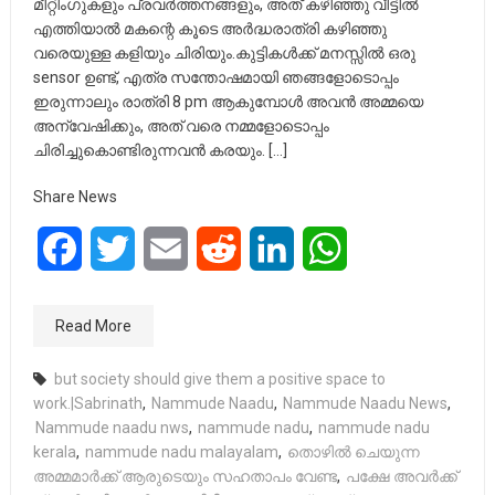
മീറ്റിംഗുകളും പ്രവർത്തനങ്ങളും, അത് കഴിഞ്ഞു വീട്ടിൽ
എത്തിയാൽ മകന്റെ കൂടെ അർദ്ധരാത്രി കഴിഞ്ഞു
വരെയുള്ള കളിയും ചിരിയും.കുട്ടികൾക്ക് മനസ്സിൽ ഒരു
sensor ഉണ്ട്‌, എത്ര സന്തോഷമായി ഞങ്ങളോടൊപ്പം
ഇരുന്നാലും രാത്രി 8 pm ആകുമ്പോൾ അവൻ അമ്മയെ
അന്വേഷിക്കും, അത് വരെ നമ്മളോടൊപ്പം
ചിരിച്ചുകൊണ്ടിരുന്നവൻ കരയും. […]
Share News
Facebook
Twitter
Email
Reddit
LinkedIn
WhatsApp
Read More
but society should give them a positive space to
work.|Sabrinath
,
Nammude Naadu
,
Nammude Naadu News
,
Nammude naadu nws
,
nammude nadu
,
nammude nadu
kerala
,
nammude nadu malayalam
,
തൊഴിൽ ചെയുന്ന
അമ്മമാർക്ക് ആരുടെയും സഹതാപം വേണ്ട
,
പക്ഷേ അവർക്ക്