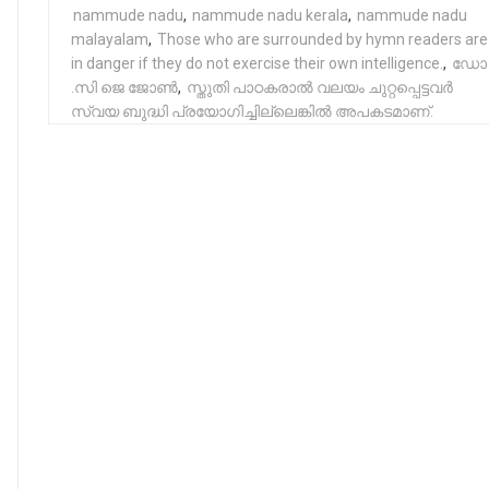
nammude nadu
,
nammude nadu kerala
,
nammude nadu
malayalam
,
Those who are surrounded by hymn readers are
in danger if they do not exercise their own intelligence.
,
ഡോ
.സി ജെ ജോൺ
,
സ്തുതി പാഠകരാൽ വലയം ചുറ്റപ്പെട്ടവർ
സ്വയ ബുദ്ധി പ്രയോഗിച്ചില്ലെങ്കിൽ അപകടമാണ്.