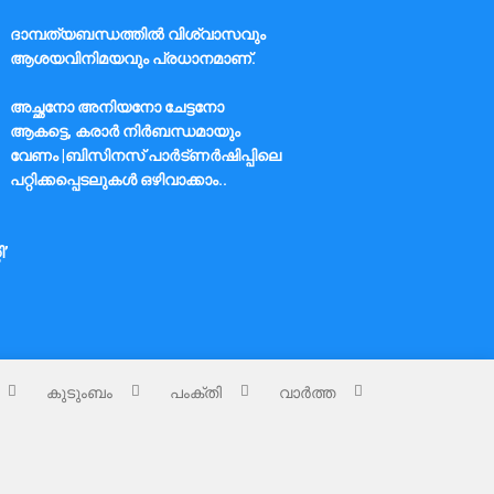
ദാമ്പത്യബന്ധത്തിൽ വിശ്വാസവും
ആശയവിനിമയവും പ്രധാനമാണ്.
അച്ഛനോ അനിയനോ ചേട്ടനോ
ആകട്ടെ, കരാർ നിർബന്ധമായും
വേണം |ബിസിനസ് പാർട്ണർഷിപ്പിലെ
പറ്റിക്കപ്പെടലുകൾ ഒഴിവാക്കാം..
ി’
കുടുംബം
പംക്തി
വാർത്ത