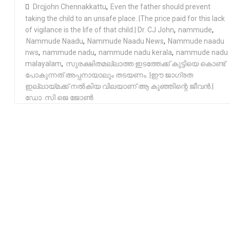
Drcjjohn Chennakkattu
,
Even the father should prevent
taking the child to an unsafe place. |The price paid for this lack
of vigilance is the life of that child.| Dr. CJ John
,
nammude
,
Nammude Naadu
,
Nammude Naadu News
,
Nammude naadu
nws
,
nammude nadu
,
nammude nadu kerala
,
nammude nadu
malayalam
,
സുരക്ഷിതമല്ലാത്ത ഇടത്തേക്ക് കുട്ടിയെ കൊണ്ട്‌
പോകുന്നത് അപ്പനായാലും തടയണം. |ഈ ജാഗ്രത
ഇല്ലായ്മക്ക്‌ നല്‍കിയ വിലയാണ് ആ കുഞ്ഞിന്റെ ജീവൻ.|
ഡോ .സി ജെ ജോൺ