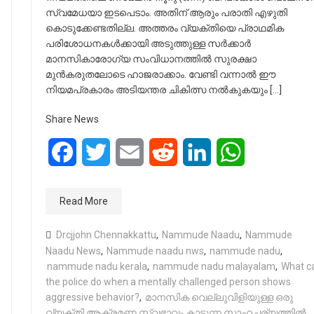
സ്വമേധയാ ഇടപെടാം. അതിന്‌ ആരും പരാതി എഴുതി
കൊടുക്കേണ്ടതില്ല. അത്തരം വ്യക്തിയെ പ്രാഥമിക
പരിശോധനകൾക്കായി അടുത്തുള്ള സർക്കാർ
മാനസികാരോഗ്യ സംവിധാനത്തിൽ സുരക്ഷാ
മുൻകരുതലോടെ ഹാജരാക്കാം. വേണ്ടി വന്നാൽ ഈ
നിയമപ്രകാരം അടിയന്തര ചികിത്സ നൽകുകയും […]
Share News
Facebook
Twitter
Email
Reddit
LinkedIn
WhatsApp
Read More
Drcjjohn Chennakkattu
,
Nammude Naadu
,
Nammude
Naadu News
,
Nammude naadu nws
,
nammude nadu
,
nammude nadu kerala
,
nammude nadu malayalam
,
What c
the police do when a mentally challenged person shows
aggressive behavior?
,
മാനസിക വെല്ലുവിളിയുള്ള ഒരു
വ്യക്തി ആക്രമണ സ്വഭാവം കാട്ടുന്ന സാഹചര്യത്തിൽ