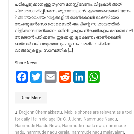
പഠിച്ചെടുക്കാനുള്ള തുറന്ന മനസ്സ് വേണം. വീട്ടുകാർ അത്
പ്രോത്സാഹിപ്പിക്കണം.തുണയാകാൻ എന്തൊക്കെഅറിയണം
? അത്യാവശ്യ ഘട്ടങ്ങളിൽ ഓൺലൈൻ ടാക്സിയോ
ആംബുലൻസോ മൊബൈൽ ആപ്പിന്റെ സഹായത്തിൽ
വിളിക്കാൻ അറിയണം. ബില്ലുകളും നികുതികളും ഫോൺ വഴി
അടക്കാൻ പഠിക്കണം .ഇടക്ക് ഇഷ്ട ഭക്ഷണം ഓൺലൈൻ
ഓർഡർ വഴി വരുത്താനും പറ്റണം. അല്ലറ ചില്ലറ
വാങ്ങലുകളും, സാമ്പത്തിക […]
Share News
Facebook
Twitter
Email
Reddit
LinkedIn
WhatsApp
Read More
Drcjjohn Chennakkattu
,
Mobile phones are relevant as a tool
for daily life in old age.|Dr. C. J. John
,
Nammude Naadu
,
Nammude Naadu News
,
Nammude naadu nws
,
nammude
nadu
,
nammude nadu kerala
,
nammude nadu malayalam
,