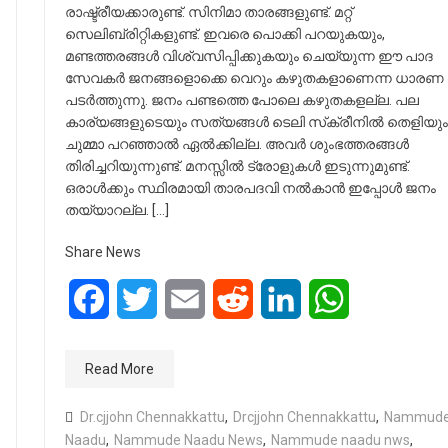
രാഷ്ട്രീയക്കാരുണ്ട്. സിനിമാ താരങ്ങളുണ്ട്. മറ്റ്
സെലിബ്രിറ്റികളുണ്ട്. ഇവരെ പൊക്കി പറയുകയും,
മണ്ടത്തരങ്ങൾ വിശ്വസിപ്പിക്കുകയും ചെയ്യുന്ന ഈ പാദ
സേവകർ ജനങ്ങളൊക്കെ വെറും കഴുതകളാണെന്ന ധാരണ
പടർത്തുന്നു. ജനം പണ്ടത്തെ പോലെ കഴുതകളല്ല. പല
കാര്യങ്ങളുടെയും സത്യങ്ങൾ ടെലി സ്‌ക്രീനിൽ തെളിയും
ചുമ്മാ പറഞ്ഞാൽ ഏൽക്കില്ല. അവർ ശുംഭത്തരങ്ങൾ
തിരിച്ചറിയുന്നുണ്ട്. മനസ്സിൽ ട്രോളുകൾ ഇടുന്നുമുണ്ട്.
ഒരാൾക്കും സ്ഥിരമായി താരപദവി നൽകാൻ ഇപ്പോൾ ജനം
തയ്യാറല്ല. […]
Share News
Facebook
Twitter
Email
Reddit
LinkedIn
WhatsApp
Read More
Dr.cjjohn Chennakkattu
,
Drcjjohn Chennakkattu
,
Nammud
Naadu
,
Nammude Naadu News
,
Nammude naadu nws
,