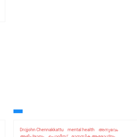
Drcjjohn Chennakkattu
mental health
അനുഭവം
അഭിപ്രായം
പൊലീസ്
മാനസിക ആരോഗ്യം