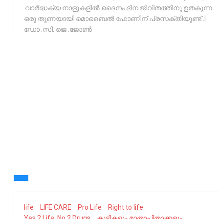
വാർദ്ധക്യ നാളുകളിൽ ദൈനം ദിന ജീവിതത്തിനു ഉതകുന്ന
ഒരു തുണയായി മൊബൈൽ ഫോണിന് പ്രസക്തിയുണ്ട് .|
ഡോ .സി. ജെ .ജോൺ
life
LIFE CARE
Pro Life
Right to life
Yes 2 Life, No 2 Drugs
കുട്ടികളും മാതാപിതാക്കളും