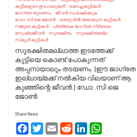
കുട്ടികളുടെ ഇടപടലുകൾ
കൊച്ചുകുട്ടികൾ
ജാഗ്രത തുടരണം
ജീവൻ സംരക്ഷിക്കുക
ഡോ .സി ജെ ജോൺ
തെരുവിൽ അലയുന്ന കുട്ടികൾ
നമ്മുടെ കുട്ടികൾ
പ്രത്യേക ജാഗ്രത നിർദേശം
മനുഷ്യജീവൻ
സുരക്ഷിതം
സുരക്ഷിതമല്ല
സ്‌കൂൾ കുട്ടികൾ
സുരക്ഷിതമല്ലാത്ത ഇടത്തേക്ക്
കുട്ടിയെ കൊണ്ട്‌ പോകുന്നത്
അപ്പനായാലും തടയണം. |ഈ ജാഗ്രത
ഇല്ലായ്മക്ക്‌ നല്‍കിയ വിലയാണ് ആ
കുഞ്ഞിന്റെ ജീവൻ.| ഡോ .സി ജെ
ജോൺ
Share News
Facebook
Twitter
Email
Reddit
LinkedIn
WhatsApp