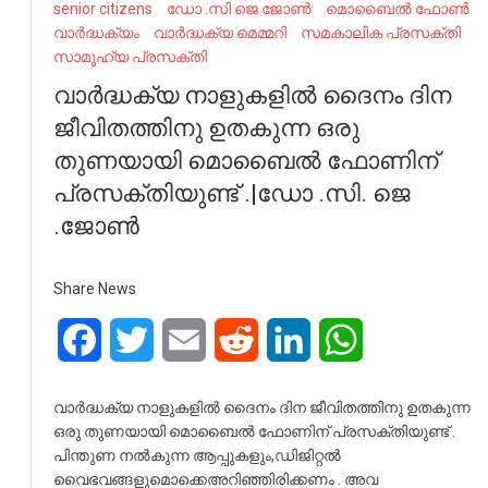
senior citizens
ഡോ .സി ജെ ജോൺ
മൊബൈൽ ഫോൺ
വാർദ്ധക്യം
വാർദ്ധക്യ മെമ്മറി
സമകാലിക പ്രസക്തി
സാമൂഹ്യ പ്രസക്തി
വാർദ്ധക്യ നാളുകളിൽ ദൈനം ദിന
ജീവിതത്തിനു ഉതകുന്ന ഒരു
തുണയായി മൊബൈൽ ഫോണിന്
പ്രസക്തിയുണ്ട് .|ഡോ .സി. ജെ
.ജോൺ
Share News
Facebook
Twitter
Email
Reddit
LinkedIn
WhatsApp
വാർദ്ധക്യ നാളുകളിൽ ദൈനം ദിന ജീവിതത്തിനു ഉതകുന്ന
ഒരു തുണയായി മൊബൈൽ ഫോണിന് പ്രസക്തിയുണ്ട് .
പിന്തുണ നൽകുന്ന ആപ്പുകളും,ഡിജിറ്റൽ
വൈഭവങ്ങളുമൊക്കെഅറിഞ്ഞിരിക്കണം . അവ