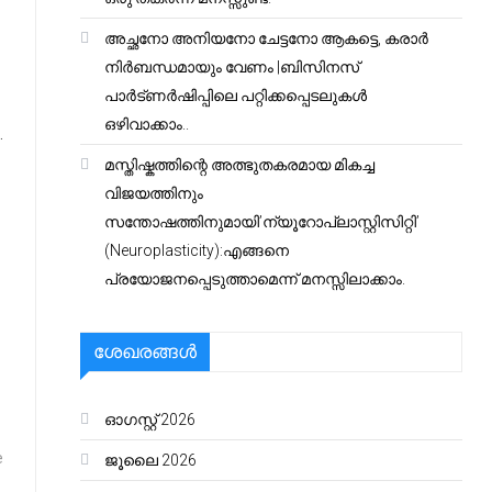
അച്ഛനോ അനിയനോ ചേട്ടനോ ആകട്ടെ, കരാർ
നിർബന്ധമായും വേണം |ബിസിനസ്
പാർട്ണർഷിപ്പിലെ പറ്റിക്കപ്പെടലുകൾ
ഒഴിവാക്കാം..
.
മസ്തിഷ്കത്തിന്റെ അത്ഭുതകരമായ മികച്ച
വിജയത്തിനും
സന്തോഷത്തിനുമായി’ന്യൂറോപ്ലാസ്റ്റിസിറ്റി’
(Neuroplasticity):എങ്ങനെ
പ്രയോജനപ്പെടുത്താമെന്ന് മനസ്സിലാക്കാം.
ശേഖരങ്ങൾ
ഓഗസ്റ്റ്‌ 2026
e
ജൂലൈ 2026