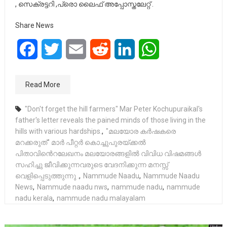
, സെക്രട്ടറി ,പ്രൊ ലൈഫ് അപ്പോസ്തലേറ്റ്‌ .
Share News
Facebook
Twitter
Email
Reddit
LinkedIn
WhatsApp
Read More
"Don't forget the hill farmers" Mar Peter Kochupuraikal's
father's letter reveals the pained minds of those living in the
hills with various hardships.
,
"മലയോര കർഷകരെ
മറക്കരുത്" മാർ പീറ്റർ കൊച്ചുപുരയ്ക്കൽ
പിതാവിൻെറലേഖനം മലയോരങ്ങളിൽ വിവിധ വിഷമങ്ങൾ
സഹിച്ചു ജീവിക്കുന്നവരുടെ വേദനിക്കുന്ന മനസ്സ്
വെളിപ്പെടുത്തുന്നു .
,
Nammude Naadu
,
Nammude Naadu
News
,
Nammude naadu nws
,
nammude nadu
,
nammude
nadu kerala
,
nammude nadu malayalam