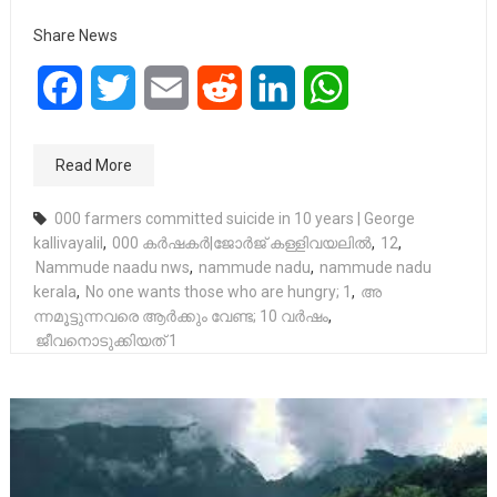
Share News
Facebook
Twitter
Email
Reddit
LinkedIn
WhatsApp
Read More
000 farmers committed suicide in 10 years | George
kallivayalil
,
000 കർഷകർ|ജോ​​​ർ​​​ജ് ക​​​ള്ളി​​​വ​​​യ​​​ലി​​​ൽ
,
12
,
Nammude naadu nws
,
nammude nadu
,
nammude nadu
kerala
,
No one wants those who are hungry; 1
,
അ​
ന്നമൂട്ടുന്നവരെ ആ​ർ​ക്കും വേ​ണ്ട; 10 വർഷം
,
ജീവനൊടുക്കിയത് 1