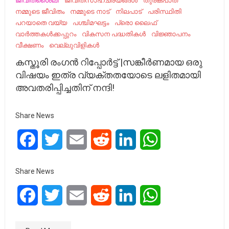
ജീവിതശൈലി
ജീവിതസാഹചര്യങ്ങൾ
തുരങ്കപാത
നമ്മുടെ ജീവിതം
നമ്മുടെ നാട്‌
നിലപാട്
പരിസ്ഥിതി
പറയാതെ വയ്യ
പശ്ചിമഘട്ടം
പ്രൊ ലൈഫ്
വാർത്തകൾക്കപ്പുറം
വികസന പദ്ധതികള്‍
വിജ്ഞാപനം
വീക്ഷണം
വെല്ലുവിളികൾ
കസ്തൂരി രംഗൻ റിപ്പോർട്ട് |സങ്കീർണമായ ഒരു
വിഷയം ഇത്ര വ്യക്തതയോടെ ലളിതമായി
അവതരിപ്പിച്ചതിന് നന്ദി!
Share News
Facebook
Twitter
Email
Reddit
LinkedIn
WhatsApp
Share News
Facebook
Twitter
Email
Reddit
LinkedIn
WhatsApp