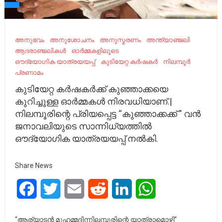
അനുഭവം
അനുശോചനം
അനുസ്മരണം
അന്ത്യാഞ്ജലി
ആദരാഞ്ജലികൾ
ഓര്‍മ്മകളിലൂടെ
ഔദ്യോഗിക യാത്രയയപ്പ്
കുടിയേറ്റ കർഷകർ
നിലമ്പൂർ
പ്രണാമം
കുടിയേറ്റ കർഷകർക്ക് കുഞ്ഞാക്കയെ
കുറിച്ചുള്ള ഓർമ്മകൾ നിരവധിയാണ്.|
നിലമ്പൂരിന്റെ പ്രിയപ്പെട്ട “കുഞ്ഞാക്കക്ക് ” വൻ
ജനാവലിയുടെ സാന്നിധ്യത്തിൽ
ഔദ്യോഗിക യാത്രയയപ്പ് നൽകി.
Share News
Facebook
Twitter
Email
Reddit
LinkedIn
WhatsApp
“ആര്യാടൻ മുഹമ്മദിന്നിലമ്പൂരിന്റെ യാത്രാമൊഴി”