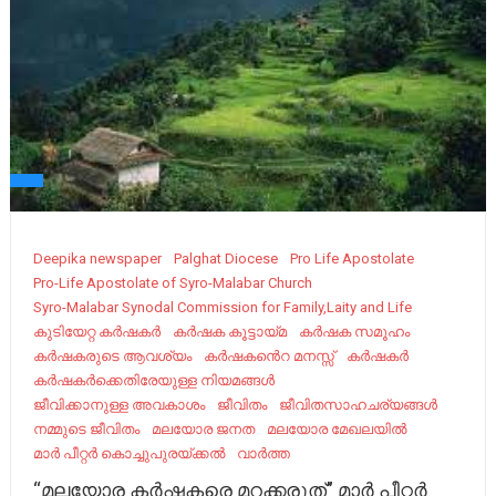
Deepika newspaper
Palghat Diocese
Pro Life Apostolate
Pro-Life Apostolate of Syro-Malabar Church
Syro-Malabar Synodal Commission for Family,Laity and Life
കുടിയേറ്റ കർഷകർ
കർഷക കൂട്ടായ്മ
കർഷക സമൂഹം
കർഷകരുടെ ആവശ്യം
കർഷകൻെറ മനസ്സ്
കർഷകർ
കർഷകർക്കെതിരേയുള്ള നിയമങ്ങള്‍
ജീവിക്കാനുള്ള അവകാശം
ജീവിതം
ജീവിതസാഹചര്യങ്ങൾ
നമ്മുടെ ജീവിതം
മലയോര ജനത
മലയോര മേഖലയില്‍
മാർ പീറ്റർ കൊച്ചുപുരയ്ക്കൽ
വാർത്ത
“മലയോര കർഷകരെ മറക്കരുത്” മാർ പീറ്റർ