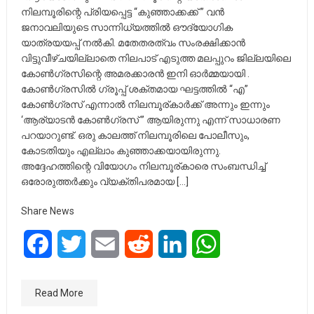
നിലമ്പൂരിന്റെ പ്രിയപ്പെട്ട “കുഞ്ഞാക്കക്ക് ” വൻ
ജനാവലിയുടെ സാന്നിധ്യത്തിൽ ഔദ്യോഗിക
യാത്രയയപ്പ് നൽകി. മതേതരത്വം സംരക്ഷിക്കാൻ
വിട്ടുവീഴ്ചയില്ലാതെ നിലപാട് എടുത്ത മലപ്പുറം ജില്ലയിലെ
കോൺഗ്രസിന്റെ അമരക്കാരൻ ഇനി ഓർമ്മയായി .
കോൺഗ്രസിൽ ഗ്രൂപ്പ് ശക്തമായ ഘട്ടത്തിൽ “എ”
കോൺഗ്രസ് എന്നാൽ നിലമ്പൂര്കാർക്ക് അന്നും ഇന്നും
‘ആര്യാടൻ കോൺഗ്രസ് ” ആയിരുന്നു എന്ന് സാധാരണ
പറയാറുണ്ട്. ഒരു കാലത്ത് നിലമ്പൂരിലെ പോലീസും,
കോടതിയും എല്ലാം കുഞ്ഞാക്കയായിരുന്നു.
അദ്ദേഹത്തിന്റെ വിയോഗം നിലമ്പൂര്കാരെ സംബന്ധിച്ച്
ഒരോരുത്തർക്കും വ്യക്തിപരമായ […]
Share News
Facebook
Twitter
Email
Reddit
LinkedIn
WhatsApp
Read More