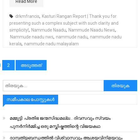
Read More
drkmfrancis
,
Kasturi Rangan Report | Thank you for
presenting such a complex subject with such clarity and
simplicity!
,
Nammude Naadu
,
Nammude Naadu News
,
Nammude naadu nws
,
nammude nadu
,
nammude nadu
kerala
,
nammude nadu malayalam
പോസ്റ്റുക്കളിലൂടെ
1
2
അടുത്തത്
അനേഷിക്കുക
സമീപകാല പോസ്റ്റുകൾ
മമ്മൂട്ടി: പ്രതിഭ ജന്മസിദ്ധമല്ല… ദിവസവും സ്വയം
പുനർനിർമ്മിച്ച ഒരു മസ്തിഷ്കത്തിന്റെ വിജയകഥ
ദാമ്പത്യബന്ധത്തിൽ വിശ്വാസവും ആശയവിനിമയവും