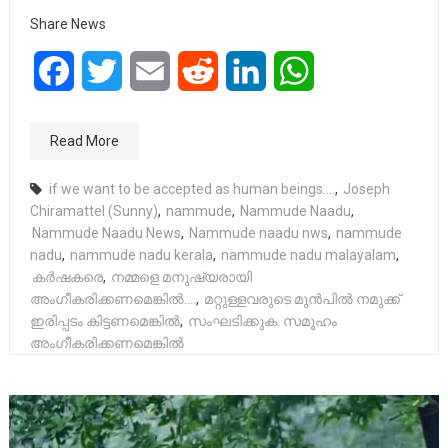
Share News
Facebook
Twitter
Email
Reddit
LinkedIn
WhatsApp
Read More
if we want to be accepted as human beings….
,
Joseph
Chiramattel (Sunny)
,
nammude
,
Nammude Naadu
,
Nammude Naadu News
,
Nammude naadu nws
,
nammude
nadu
,
nammude nadu kerala
,
nammude nadu malayalam
,
കർഷകരെ
,
നമ്മളെ മനുഷ്യരായി
അംഗീകരിക്കണമെങ്കിൽ....
,
മറ്റുള്ളവരുടെ മുൻപിൽ നമുക്ക്
ഇരിപ്പടം കിട്ടണമെങ്കിൽ
,
സംഘടിക്കുക. സമൂഹം
അംഗീകരിക്കണമെങ്കിൽ