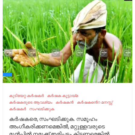
കുടിയേറ്റ കർഷകർ
കർഷക കൂട്ടായ്മ
കർഷകരുടെ ആവശ്യം
കർഷകൻ
കർഷകൻെറ മനസ്സ്
കർഷകർ
സംഘടിക്കുക
കർഷകരെ, സംഘടിക്കുക. സമൂഹം
അംഗീകരിക്കണമെങ്കിൽ, മറ്റുള്ളവരുടെ
മുൻപിൽ നമുക്ക് ഇരിപ്പടം കിട്ടണമെങ്കിൽ,