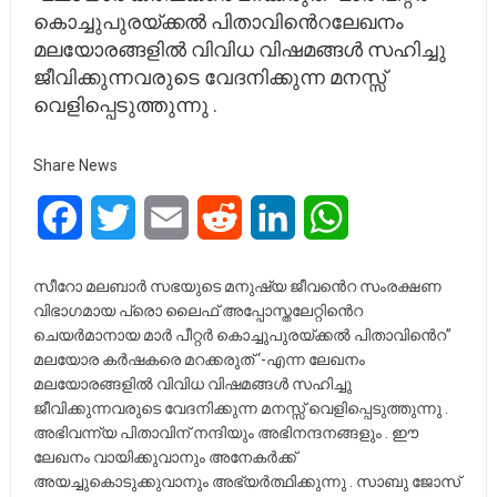
കൊച്ചുപുരയ്ക്കൽ പിതാവിൻെറലേഖനം
മലയോരങ്ങളിൽ വിവിധ വിഷമങ്ങൾ സഹിച്ചു
ജീവിക്കുന്നവരുടെ വേദനിക്കുന്ന മനസ്സ്
വെളിപ്പെടുത്തുന്നു .
Share News
Facebook
Twitter
Email
Reddit
LinkedIn
WhatsApp
സീറോ മലബാർ സഭയുടെ മനുഷ്യ ജീവൻെറ സംരക്ഷണ
വിഭാഗമായ പ്രൊ ലൈഫ് അപ്പോസ്തലേറ്റിൻെറ
ചെയർമാനായ മാർ പീറ്റർ കൊച്ചുപുരയ്ക്കൽ പിതാവിൻെറ”
മലയോര കർഷകരെ മറക്കരുത് ‘-എന്ന ലേഖനം
മലയോരങ്ങളിൽ വിവിധ വിഷമങ്ങൾ സഹിച്ചു
ജീവിക്കുന്നവരുടെ വേദനിക്കുന്ന മനസ്സ് വെളിപ്പെടുത്തുന്നു .
അഭിവന്ന്യ പിതാവിന് നന്ദിയും അഭിനന്ദനങ്ങളും . ഈ
ലേഖനം വായിക്കുവാനും അനേകർക്ക്‌
അയച്ചുകൊടുക്കുവാനും അഭ്യർത്ഥിക്കുന്നു . സാബു ജോസ്