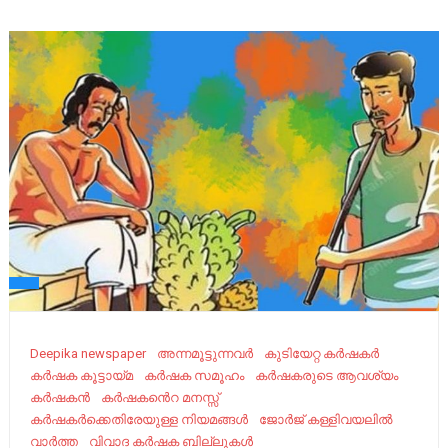
Deepika newspaper
അ​ന്നമൂട്ടുന്നവർ
കുടിയേറ്റ കർഷകർ
കർഷക കൂട്ടായ്മ
കർഷക സമൂഹം
കർഷകരുടെ ആവശ്യം
കർഷകൻ
കർഷകൻെറ മനസ്സ്
കർഷകർക്കെതിരേയുള്ള നിയമങ്ങള്‍
ജോ​​​ർ​​​ജ് ക​​​ള്ളി​​​വ​​​യ​​​ലി​​​ൽ
വാർത്ത
വിവാദ കർഷക ബില്ലുകൾ