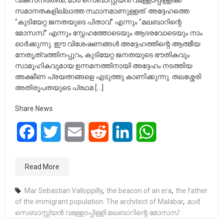
വികസനത്തിൽ, മാർ സെബാസ്റ്റ്യൻ വള്ളോപ്പിള്ളിക്ക്
സമാനതകളില്ലാത്ത സ്ഥാനമാണുള്ളത്. അദ്ദേഹത്തെ
“കുടിയേറ്റ ജനതയുടെ പിതാവ്” എന്നും “മലബാറിന്റെ
മോസസ്” എന്നും സ്നേഹത്തോടെയും ആദരവോടെയും നാം
ഓർക്കുന്നു. ഈ വിശേഷണങ്ങൾ അദ്ദേഹത്തിന്റെ ആത്മീയ
നേതൃത്വത്തിനപ്പുറം, കുടിയേറ്റ ജനതയുടെ ഭൗതികവും
സാമൂഹികവുമായ ഉന്നമനത്തിനായി അദ്ദേഹം നടത്തിയ
അക്ഷീണ പ്രയത്നങ്ങളെ എടുത്തു കാണിക്കുന്നു. തലശ്ശേരി
അതിരൂപതയുടെ പ്രഥമ […]
Share News
Facebook
Twitter
Email
Reddit
LinkedIn
WhatsApp
Read More
Mar Sebastian Valloppilly
,
the beacon of an era
,
the father
of the immigrant population: The architect of Malabar
,
മാർ
സെബാസ്റ്റ്യൻ വള്ളോപ്പിള്ളി:മലബാറിന്റെ മോസസ്