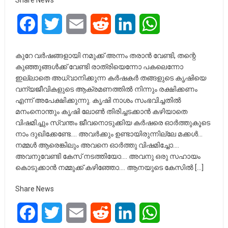
Share News
Facebook
Twitter
Email
Reddit
LinkedIn
WhatsApp
കുറേ വർഷങ്ങളായി നമുക്ക് അന്നം തരാൻ വേണ്ടി, തന്റെ
കുഞ്ഞുങ്ങൾക്ക് വേണ്ടി രാത്രിയെന്നോ പകലെന്നോ
ഇല്ലാതെ അധ്വാനിക്കുന്ന കർഷകർ തങ്ങളുടെ കൃഷിയെ
വന്യജീവികളുടെ ആക്രമണത്തിൽ നിന്നും രക്ഷിക്കണം
എന്ന് അപേക്ഷിക്കുന്നു. കൃഷി നാശം സംഭവിച്ചതിൽ
മനംനൊന്തും കൃഷി ലോൺ തിരിച്ചടക്കാൻ കഴിയാതെ
വിഷമിച്ചും സ്വന്തം ജീവനൊടുക്കിയ കർഷരെ ഓർത്തുകൂടെ
നാം ദുഖിക്കേണ്ടേ…. അവർക്കും ഉണ്ടായിരുന്നില്ലേ മക്കൾ…
നമ്മൾ ആരെങ്കിലും അവനെ ഓർത്തു വിഷമിച്ചോ….
അവനുവേണ്ടി കേസ് നടത്തിയോ…. അവനു ഒരു സഹായം
കൊടുക്കാൻ നമ്മുക്ക് കഴിഞ്ഞോ…. ആനയുടെ കേസിൽ […]
Share News
Facebook
Twitter
Email
Reddit
LinkedIn
WhatsApp