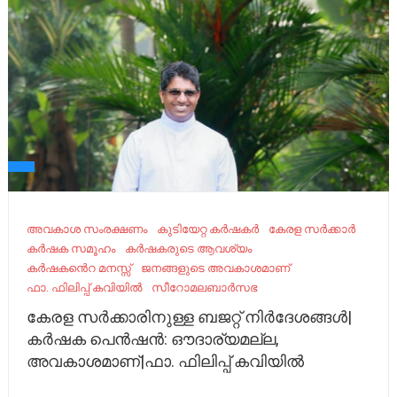
അവകാശ സംരക്ഷണം
കുടിയേറ്റ കർഷകർ
കേരള സർക്കാർ
കർഷക സമൂഹം
കർഷകരുടെ ആവശ്യം
കർഷകൻെറ മനസ്സ്
ജനങ്ങളുടെ അവകാശമാണ്
ഫാ. ഫിലിപ്പ് കവിയിൽ
സീറോമലബാർസഭ
കേരള സർക്കാരിനുള്ള ബജറ്റ് നിർദേശങ്ങൾ|
കർഷക പെൻഷൻ: ഔദാര്യമല്ല,
അവകാശമാണ്|ഫാ. ഫിലിപ്പ് കവിയിൽ