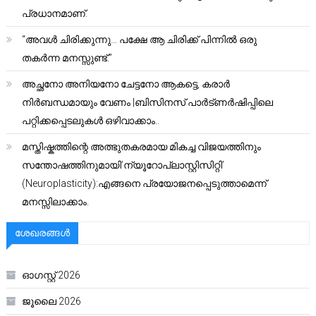
പ്രധാനമാണ്.
“അവൾ ചിരിക്കുന്നു… പക്ഷേ ആ ചിരിക്ക് പിന്നിൽ ഒരു
തകർന്ന മനസ്സുണ്ട്.”
അച്ഛനോ അനിയനോ ചേട്ടനോ ആകട്ടെ, കരാർ
നിർബന്ധമായും വേണം |ബിസിനസ് പാർട്ണർഷിപ്പിലെ
പറ്റിക്കപ്പെടലുകൾ ഒഴിവാക്കാം..
മസ്തിഷ്കത്തിന്റെ അത്ഭുതകരമായ മികച്ച വിജയത്തിനും
സന്തോഷത്തിനുമായി’ന്യൂറോപ്ലാസ്റ്റിസിറ്റി’
(Neuroplasticity):എങ്ങനെ പ്രയോജനപ്പെടുത്താമെന്ന്
മനസ്സിലാക്കാം.
ശേഖരങ്ങൾ
ഓഗസ്റ്റ്‌ 2026
ജൂലൈ 2026