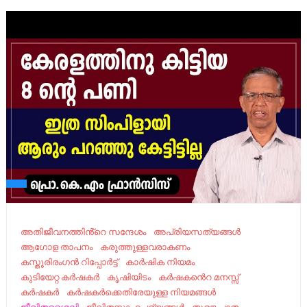
അതിജീവനത്തിൻ്റെ സന്ദേശം
അപ്രിയസത്യങ്ങൾ
ആഗോള താപനം
കരുത്തുള്ളവരാകണം
കസ്തൂരിരംഗന്‍ റിപ്പോര്‍ട്ട്
കാർഷിക നിയമം
കുടിയേറ്റ കർഷകർ
കൃഷിയിടം
കർഷകൻെറ മനസ്സ്
കർഷകർ
കർഷകർക്കെതിരേയുള്ള നിയമങ്ങള്‍