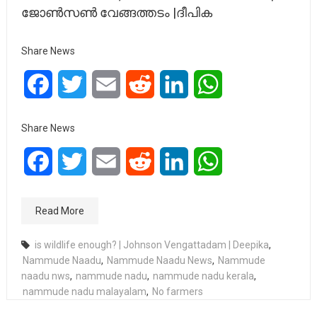
ജോൺസൺ വേങ്ങത്തടം |ദീപിക
Share News
Facebook
Twitter
Email
Reddit
LinkedIn
WhatsApp
Share News
Facebook
Twitter
Email
Reddit
LinkedIn
WhatsApp
Read More
is wildlife enough? | Johnson Vengattadam | Deepika
,
Nammude Naadu
,
Nammude Naadu News
,
Nammude
naadu nws
,
nammude nadu
,
nammude nadu kerala
,
nammude nadu malayalam
,
No farmers