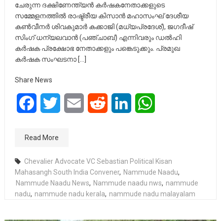
ചേരുന്ന ദക്ഷിണേന്ത്യന്‍ കര്‍ഷകനേതാക്കളുടെ
സമ്മേളനത്തില്‍ രാഷ്ട്രീയ കിസാന്‍ മഹാസംഘ് ദേശീയ
കണ്‍വീനര്‍ ശിവകുമാര്‍ കക്കാജി (മധ്യപ്രദേശ്), ജഗദീഷ്
സിംഗ് ധന്യലവാന്‍ (പഞ്ചാബ്) എന്നിവരും ഡല്‍ഹി
കര്‍ഷക പ്രക്ഷോഭ നേതാക്കളും പങ്കെടുക്കും. പ്രമുഖ
കര്‍ഷക സംഘടനാ […]
Share News
Facebook
Twitter
Email
Reddit
LinkedIn
WhatsApp
Read More
Chevalier Advocate VC Sebastian Political Kisan
Mahasangh South India Convener
,
Nammude Naadu
,
Nammude Naadu News
,
Nammude naadu nws
,
nammude
nadu
,
nammude nadu kerala
,
nammude nadu malayalam