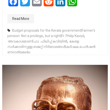
Facebook
Twitter
Email
Reddit
LinkedIn
WhatsApp
Read More
Budget proposals for the Kerala government|Farmer's
pension: Not a privilege
,
but a right|Fr. Philip Kaviyil
,
അവകാശമാണ്|ഫാ. ഫിലിപ്പ് കവിയിൽ
,
കേരള
സർക്കാരിനുള്ള ബജറ്റ് നിർദേശങ്ങൾ|കർഷക പെൻഷൻ:
ഔദാര്യമല്ല