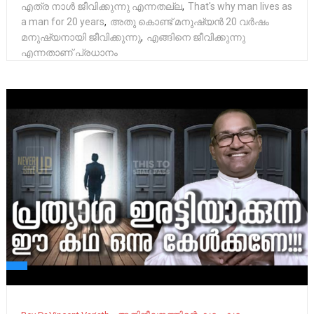
എത്ര നാൾ ജീവിക്കുന്നു എന്നതല്ല
,
That's why man lives as
a man for 20 years
,
അതു കൊണ്ട് മനുഷ്യൻ 20 വർഷം
മനുഷ്യനായി ജീവിക്കുന്നു
,
എങ്ങിനെ ജീവിക്കുന്നു
എന്നതാണ് പ്രധാനം