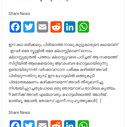
Share News
Facebook
Twitter
Email
Reddit
LinkedIn
WhatsApp
ഈ കഥ ഒരിക്കലും പിരിയാത്ത നാലു കൂട്ടുകാരുടെ കഥയാണ്
. ഇവർ ഒരേ സ്കൂളിൽ ഒരേ ക്ലാസ്സിലാണ് ഒന്നാം
ക്ലാസ്സുമുതൽ പത്താം ക്ലാസ്സുവരെ പഠിച്ചത്. ആ സമയത്ത്
സിറ്റിയിൽ ആകെയൊരു ആഢംബര ഹോട്ടലായിരുന്നു
ഉണ്ടായിരുന്നത്. വർഷാവസാന പരീക്ഷ കഴിഞ്ഞ് അവർ
പിരിയുന്നതിനു മുമ്പ്, ഈ ഹോട്ടലിൽ ഒത്തുകൂടി
പ്രഭാതഭക്ഷണം കഴിക്കണമെന്ന് അവർ തീരുമാനിച്ചു.
നിശ്ചയിച്ചുറച്ചതുപോലെ ഒരു ഞായറാഴ്ച രാവിലെ കൃത്യം
9 മണിക്ക് അവർ എല്ലാവരും ഹോട്ടലിലെത്തി. ജോർജ് ,
മാത്യു, ജോൺ, തോമസ് എന്നീ സുഹൃത്തുക്കൾ […]
Share News
Facebook
Twitter
Email
Reddit
LinkedIn
WhatsApp