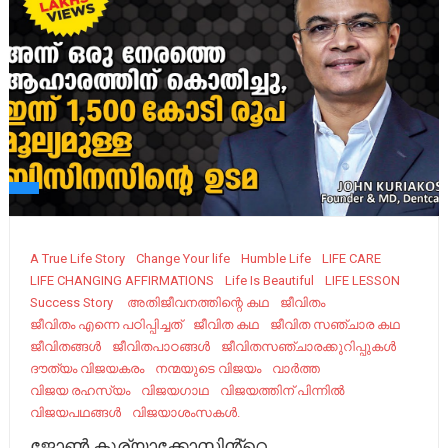
A True Life Story
Change Your life
Humble Life
LIFE CARE
LIFE CHANGING AFFIRMATIONS
Life Is Beautiful
LIFE LESSON
Success Story
അതിജീവനത്തിന്റെ കഥ
ജീവിതം
ജീവിതം എന്നെ പഠിപ്പിച്ചത്
ജീവിത കഥ
ജീവിത സഞ്ചാര കഥ
ജീവിതങ്ങൾ
ജീവിതപാഠങ്ങൾ
ജീവിതസഞ്ചാരക്കുറിപ്പുകൾ
ദൗത്യം വിജയകരം
നന്മയുടെ വിജയം
വാർത്ത
വിജയ രഹസ്യം
വിജയഗാഥ
വിജയത്തിന് പിന്നിൽ
വിജയപഥങ്ങൾ
വിജയാശംസകൾ.
ജോൺ കുര്യാക്കോസിൻ്റെ