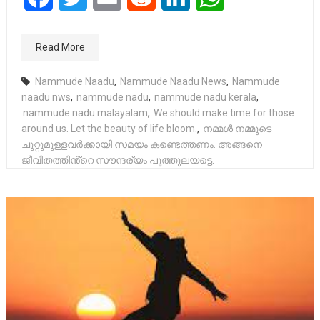
Read More
Nammude Naadu
,
Nammude Naadu News
,
Nammude
naadu nws
,
nammude nadu
,
nammude nadu kerala
,
nammude nadu malayalam
,
We should make time for those
around us. Let the beauty of life bloom.
,
നമ്മൾ നമ്മുടെ
ചുറ്റുമുള്ളവർക്കായി സമയം കണ്ടെത്തണം. അങ്ങനെ
ജീവിതത്തിൻ്റെ സൗന്ദര്യം പൂത്തുലയട്ടെ.