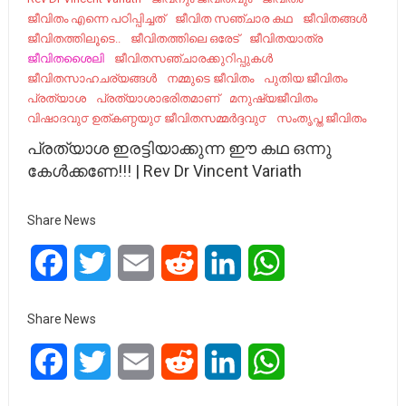
ജീവിതം എന്നെ പഠിപ്പിച്ചത്
ജീവിത സഞ്ചാര കഥ
ജീവിതങ്ങൾ
ജീവിതത്തിലൂടെ..
ജീവിതത്തിലെ ഒരേട്
ജീവിതയാത്ര
ജീവിതശൈലി
ജീവിതസഞ്ചാരക്കുറിപ്പുകൾ
ജീവിതസാഹചര്യങ്ങൾ
നമ്മുടെ ജീവിതം
പുതിയ ജീവിതം
പ്രത്യാശ
പ്രത്യാശാഭരിതമാണ്
മനുഷ്യജീവിതം
വിഷാദവു൦ ഉത്കണ്ഠയു൦ ജീവിതസമ്മർദ്ദവു൦
സംതൃപ്ത ജീവിതം
പ്രത്യാശ ഇരട്ടിയാക്കുന്ന ഈ കഥ ഒന്നു
കേൾക്കണേ!!! | Rev Dr Vincent Variath
Share News
Facebook
Twitter
Email
Reddit
LinkedIn
WhatsApp
Share News
Facebook
Twitter
Email
Reddit
LinkedIn
WhatsApp