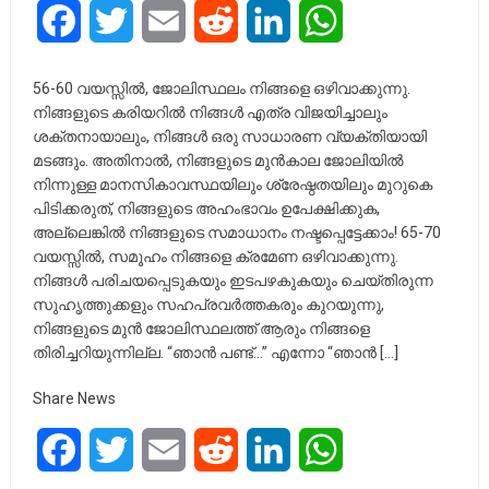
Facebook
Twitter
Email
Reddit
LinkedIn
WhatsApp
56-60 വയസ്സിൽ, ജോലിസ്ഥലം നിങ്ങളെ ഒഴിവാക്കുന്നു.
നിങ്ങളുടെ കരിയറിൽ നിങ്ങൾ എത്ര വിജയിച്ചാലും
ശക്തനായാലും, നിങ്ങൾ ഒരു സാധാരണ വ്യക്തിയായി
മടങ്ങും. അതിനാൽ, നിങ്ങളുടെ മുൻകാല ജോലിയിൽ
നിന്നുള്ള മാനസികാവസ്ഥയിലും ശ്രേഷ്ഠതയിലും മുറുകെ
പിടിക്കരുത്, നിങ്ങളുടെ അഹംഭാവം ഉപേക്ഷിക്കുക,
അല്ലെങ്കിൽ നിങ്ങളുടെ സമാധാനം നഷ്ടപ്പെട്ടേക്കാം! 65-70
വയസ്സിൽ, സമൂഹം നിങ്ങളെ ക്രമേണ ഒഴിവാക്കുന്നു.
നിങ്ങൾ പരിചയപ്പെടുകയും ഇടപഴകുകയും ചെയ്തിരുന്ന
സുഹൃത്തുക്കളും സഹപ്രവർത്തകരും കുറയുന്നു,
നിങ്ങളുടെ മുൻ ജോലിസ്ഥലത്ത് ആരും നിങ്ങളെ
തിരിച്ചറിയുന്നില്ല. “ഞാൻ പണ്ട്…” എന്നോ “ഞാൻ […]
Share News
Facebook
Twitter
Email
Reddit
LinkedIn
WhatsApp