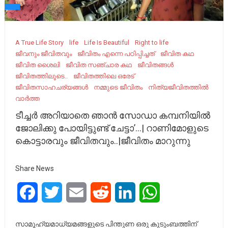
A True Life Story
life
Life Is Beautiful
Right to life
ജീവനും ജീവിതവും
ജീവിതം എന്നെ പഠിപ്പിച്ചത്
ജീവിത കഥ
ജീവിത ശൈലി
ജീവിത സഞ്ചാര കഥ
ജീവിതങ്ങൾ
ജീവിതത്തിലൂടെ..
ജീവിതത്തിലെ ഒരേട്
ജീവിതസാഹചര്യങ്ങൾ
നമ്മുടെ ജീവിതം
നിത്യജീവിതത്തിൽ
വാർത്ത
ടീച്ചർ അറിയാതെ ഞാൻ സോഡാ കമ്പനിയിൽ
ജോലിക്കു പോയിട്ടുണ്ട് ചേട്ടാ’…| റാണിമോളുടെ
കൊട്ടാരവും ജീവിതവും..|ജീവിതം മാറുന്നു
Share News
Facebook
Twitter
Email
Reddit
LinkedIn
WhatsApp
സാമൂഹ്യമാധ്യമങ്ങളുടെ പിന്തുണ ഒരു കുടുംബത്തിന്