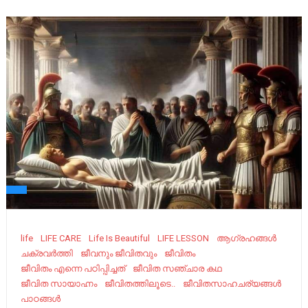
life
LIFE CARE
Life Is Beautiful
LIFE LESSON
ആഗ്രഹങ്ങൾ
ചക്രവർത്തി
ജീവനും ജീവിതവും
ജീവിതം
ജീവിതം എന്നെ പഠിപ്പിച്ചത്
ജീവിത സഞ്ചാര കഥ
ജീവിത സായാഹ്നം
ജീവിതത്തിലൂടെ..
ജീവിതസാഹചര്യങ്ങൾ
പാഠങ്ങൾ