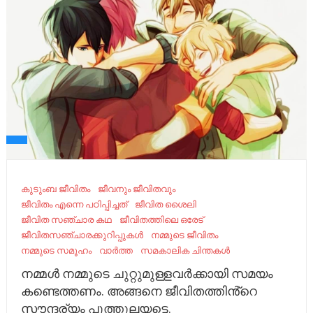
കുടുംബ ജീവിതം
ജീവനും ജീവിതവും
ജീവിതം എന്നെ പഠിപ്പിച്ചത്
ജീവിത ശൈലി
ജീവിത സഞ്ചാര കഥ
ജീവിതത്തിലെ ഒരേട്
ജീവിതസഞ്ചാരക്കുറിപ്പുകൾ
നമ്മുടെ ജീവിതം
നമ്മുടെ സമൂഹം
വാർത്ത
സമകാലിക ചിന്തകൾ
നമ്മൾ നമ്മുടെ ചുറ്റുമുള്ളവർക്കായി സമയം
കണ്ടെത്തണം. അങ്ങനെ ജീവിതത്തിൻ്റെ
സൗന്ദര്യം പൂത്തുലയട്ടെ.