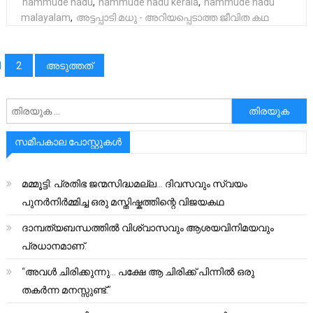
nammude nadu
,
nammude nadu kerala
,
nammude nadu
malayalam
,
അട്ടപ്പാടി മധു - അറിയപ്പെടാത്ത ജീവിത കഥ
പോസ്റ്റുക്കളിലൂടെ
1
2
അടുത്തത്
അനേഷിക്കുക
സമീപകാല പോസ്റ്റുകൾ
മമ്മൂട്ടി: പ്രതിഭ ജന്മസിദ്ധമല്ല… ദിവസവും സ്വയം
പുനർനിർമ്മിച്ച ഒരു മസ്തിഷ്കത്തിന്റെ വിജയകഥ
ദാമ്പത്യബന്ധത്തിൽ വിശ്വാസവും ആശയവിനിമയവും
പ്രധാനമാണ്.
“അവൾ ചിരിക്കുന്നു… പക്ഷേ ആ ചിരിക്ക് പിന്നിൽ ഒരു
തകർന്ന മനസ്സുണ്ട്.”