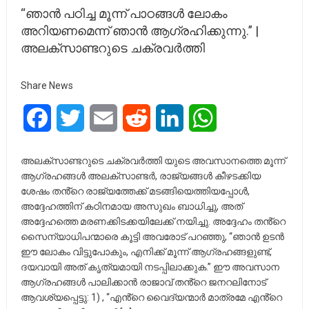
“ഞാൻ പഠിച്ച മൂന്ന് പാഠങ്ങൾ ലോകം
അറിയണമെന്ന് ഞാൻ ആഗ്രഹിക്കുന്നു.” |
അലക്സാണ്ടറുടെ ചക്രവർത്തി
Share News
Facebook
Twitter
Email
Reddit
LinkedIn
WhatsApp
അലക്സാണ്ടറുടെ ചക്രവർത്തി യുടെ അവസാനത്തെ മൂന്ന്
ആഗ്രഹങ്ങൾ അലക്സാണ്ടർ, രാജ്യങ്ങൾ കീഴടക്കിയ
ശേഷം തൻ്റെ രാജ്യത്തേക്ക് മടങ്ങിയെത്തിയപ്പോൾ,
അദ്ദേഹത്തിന് കഠിനമായ അസുഖം ബാധിച്ചു, അത്
അദ്ദേഹത്തെ മരണക്കിടക്കയിലേക്ക് നയിച്ചു. അദ്ദേഹം തൻ്റെ
സൈന്യാധിപന്മാരെ കൂട്ടി അവരോട് പറഞ്ഞു, “ഞാൻ ഉടൻ
ഈ ലോകം വിട്ടുപോകും, ​​എനിക്ക് മൂന്ന് ആഗ്രഹങ്ങളുണ്ട്,
ദയവായി അത് കൃത്യമായി നടപ്പിലാക്കുക.” ഈ അവസാന
ആഗ്രഹങ്ങൾ പാലിക്കാൻ രാജാവ് തൻ്റെ ജനറലിനോട്
ആവശ്യപ്പെട്ടു: 1) , “എൻ്റെ വൈദ്യന്മാർ മാത്രമേ എൻ്റെ