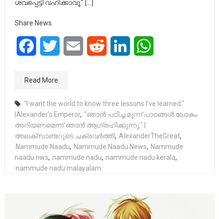
ശവപ്പെട്ടി വഹിക്കാവൂ.” […]
Share News
Facebook
Twitter
Email
Reddit
LinkedIn
WhatsApp
Read More
"I want the world to know three lessons I've learned."
|Alexander's Emperor
,
"ഞാൻ പഠിച്ച മൂന്ന് പാഠങ്ങൾ ലോകം
അറിയണമെന്ന് ഞാൻ ആഗ്രഹിക്കുന്നു." |
അലക്സാണ്ടറുടെ ചക്രവർത്തി
,
AlexanderTheGreat
,
Nammude Naadu
,
Nammude Naadu News
,
Nammude
naadu nws
,
nammude nadu
,
nammude nadu kerala
,
nammude nadu malayalam