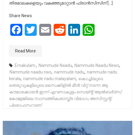
തിരമാലകളെയും വകഞ്ഞുമാറ്റാന്‍ ഫ്രാന്‍സിസിന് […]
Share News
Facebook
Twitter
Email
Reddit
LinkedIn
WhatsApp
Read More
Ernakulam.
,
Nammude Naadu
,
Nammude Naadu News
,
Nammude naadu nws
,
nammude nadu
,
nammude nadu
kerala
,
nammude nadu malayalam
,
കൊച്ചിയുടെ
തെരുവുകളിലൂടെ സൈക്കിളില്‍ മീന്‍ വിറ്റ് നടന്ന ആ
കൗമാരക്കാരന്‍ ഇന്ന് എറണാകുളം സെയ്ന്റ് ആല്‍ബര്‍ട്‌സ്
കോളേജിലെ സാമ്പത്തികശാസ്ത്ര വിഭാഗം അസിസ്റ്റന്റ്
പ്രൊഫസറാണ്.