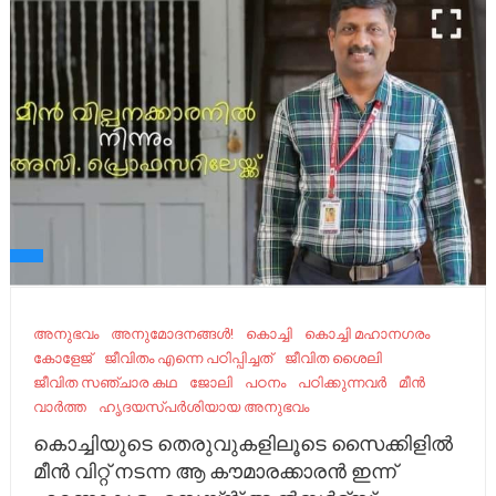
അനുഭവം
അനുമോദനങ്ങൾ!
കൊച്ചി
കൊച്ചി മഹാനഗരം
കോളേജ്
ജീവിതം എന്നെ പഠിപ്പിച്ചത്
ജീവിത ശൈലി
ജീവിത സഞ്ചാര കഥ
ജോലി
പഠനം
പഠിക്കുന്നവർ
മീന്‍
വാർത്ത
ഹൃദയസ്പർശിയായ അനുഭവം
കൊച്ചിയുടെ തെരുവുകളിലൂടെ സൈക്കിളില്‍
മീന്‍ വിറ്റ് നടന്ന ആ കൗമാരക്കാരന്‍ ഇന്ന്