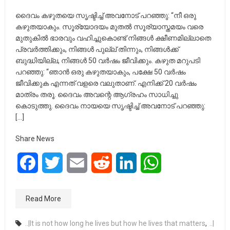
ദൈവം കഴുതയെ സൃഷ്ടിച്ച് അവനോട് പറഞ്ഞു: “നീ ഒരു
കഴുതയാകും. സൂര്യോദയം മുതൽ സൂര്യാസ്തമയം വരെ
മുതുകിൽ ഭാരവും വഹിച്ചുകൊണ്ട് നിങ്ങൾ ക്ഷീണമില്ലാതെ
പ്രവർത്തിക്കും, നിങ്ങൾ പുല്ല് തിന്നും, നിങ്ങൾക്ക്
ബുദ്ധിയില്ല, നിങ്ങൾ 50 വർഷം ജീവിക്കും. കഴുത മറുപടി
പറഞ്ഞു: “ഞാൻ ഒരു കഴുതയാകും, പക്ഷേ 50 വർഷം
ജീവിക്കുക എന്നത് വളരെ വലുതാണ്. എനിക്ക് 20 വർഷം
മാത്രം തരൂ. ദൈവം അവന്റെ ആഗ്രഹം സാധിച്ചു
കൊടുത്തു. ദൈവം നായയെ സൃഷ്ടിച്ച് അവനോട് പറഞ്ഞു:
[…]
Share News
Facebook
Twitter
Email
Reddit
LinkedIn
WhatsApp
Read More
..|It is not how long he lives but how he lives that matters
,
..|