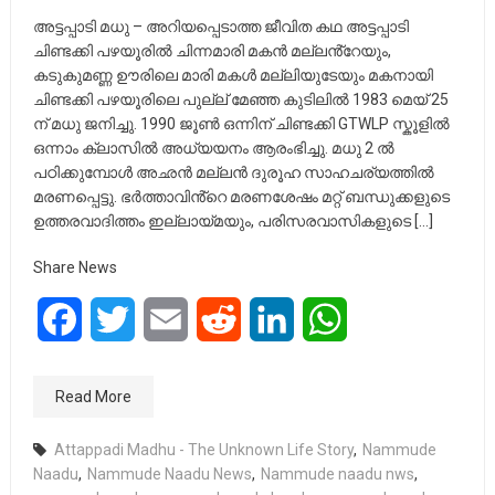
അട്ടപ്പാടി മധു – അറിയപ്പെടാത്ത ജീവിത കഥ അട്ടപ്പാടി
ചിണ്ടക്കി പഴയൂരിൽ ചിന്നമാരി മകൻ മല്ലൻ്റേയും,
കടുകുമണ്ണ ഊരിലെ മാരി മകൾ മല്ലിയുടേയും മകനായി
ചിണ്ടക്കി പഴയൂരിലെ പുല്ല് മേഞ്ഞ കുടിലിൽ 1983 മെയ് 25
ന് മധു ജനിച്ചു. 1990 ജൂൺ ഒന്നിന് ചിണ്ടക്കി GTWLP സ്കൂളിൽ
ഒന്നാം ക്ലാസിൽ അധ്യയനം ആരംഭിച്ചു. മധു 2 ൽ
പഠിക്കുമ്പോൾ അഛൻ മല്ലൻ ദുരൂഹ സാഹചര്യത്തിൽ
മരണപ്പെട്ടു. ഭർത്താവിൻ്റെ മരണശേഷം മറ്റ് ബന്ധുക്കളുടെ
ഉത്തരവാദിത്തം ഇല്ലായ്മയും, പരിസരവാസികളുടെ […]
Share News
Facebook
Twitter
Email
Reddit
LinkedIn
WhatsApp
Read More
Attappadi Madhu - The Unknown Life Story
,
Nammude
Naadu
,
Nammude Naadu News
,
Nammude naadu nws
,