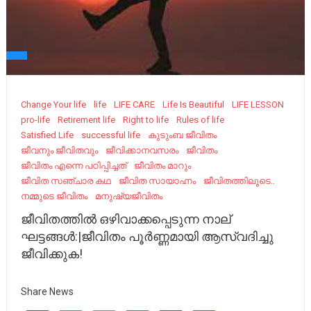
Change Your life
life
LIFE CARE
Life Is Beautiful
LIFE LESSON
pro-life
Retirement life
Right to life
Rules of life
Satisfied Life
successful life
കുടുംബ ജീവിതം
ജീവനും ജീവിതവും
ജീവിക്കാനവസരം
ജീവിതം
ജീവിതം എന്നെ പഠിപ്പിച്ചത്
ജീവിതം മാറും
ജീവിത സഞ്ചാര കഥ
ജീവിത സായാഹ്നം
ജീവിതത്തിലൂടെ..
നമ്മുടെ ജീവിതം
മനുഷ്യജീവിതം
ജീവിതത്തിൽ ഒഴിവാക്കപ്പെടുന്ന നാല്
ഘട്ടങ്ങൾ:|ജീവിതം പൂർണ്ണമായി ആസ്വദിച്ചു
ജീവിക്കുക!
Share News