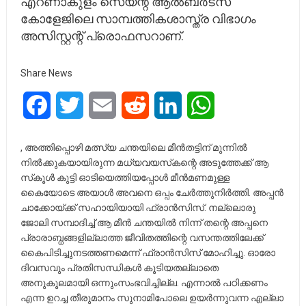
എറണാകുളം സെയ്ന്റ് ആല്‍ബര്‍ട്‌സ്
കോളേജിലെ സാമ്പത്തികശാസ്ത്ര വിഭാഗം
അസിസ്റ്റന്റ് പ്രൊഫസറാണ്.
Share News
Facebook
Twitter
Email
Reddit
LinkedIn
WhatsApp
, അത്തിപ്പൊഴി മത്സ്യ ചന്തയിലെ മീന്‍തട്ടിന് മുന്നില്‍
നില്‍ക്കുകയായിരുന്ന മധ്യവയസ്‌കന്റെ അടുത്തേക്ക് ആ
സ്‌കൂള്‍ കുട്ടി ഓടിയെത്തിയപ്പോള്‍ മീന്‍മണമുള്ള
കൈയോടെ അയാള്‍ അവനെ ഒപ്പം ചേര്‍ത്തുനിര്‍ത്തി. അപ്പന്‍
ചാക്കോയ്ക്ക് സഹായിയായി ഫ്രാന്‍സിസ്. നല്ലൊരു
ജോലി സമ്പാദിച്ച് ആ മീന്‍ ചന്തയില്‍ നിന്ന് തന്റെ അപ്പനെ
പ്രാരാബ്ധങ്ങളില്ലാത്ത ജീവിതത്തിന്റെ വസന്തത്തിലേക്ക്
കൈപിടിച്ചുനടത്തണമെന്ന് ഫ്രാന്‍സിസ് മോഹിച്ചു. ഓരോ
ദിവസവും പ്രതിസന്ധികള്‍ കൂടിയതല്ലാതെ
അനുകൂലമായി ഒന്നുംസംഭവിച്ചില്ല. എന്നാല്‍ പഠിക്കണം
എന്ന ഉറച്ച തീരുമാനം സുനാമിപോലെ ഉയര്‍ന്നുവന്ന എല്ലാ