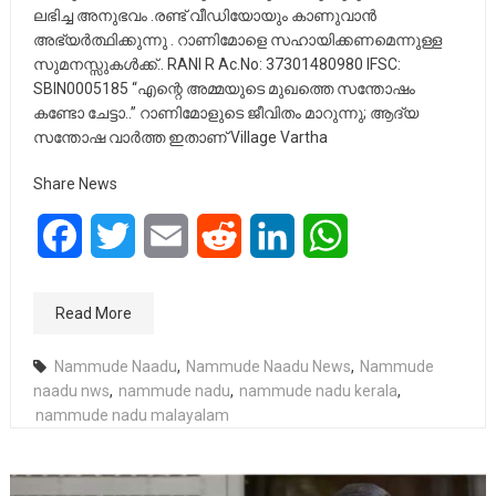
ലഭിച്ച അനുഭവം .രണ്ട് വീഡിയോയും കാണുവാൻ
അഭ്യർത്ഥിക്കുന്നു . റാണിമോളെ സഹായിക്കണമെന്നുള്ള
സുമനസ്സുകൾക്ക്.. RANI R Ac.No: 37301480980 IFSC:
SBIN0005185 “എന്റെ അമ്മയുടെ മുഖത്തെ സന്തോഷം
കണ്ടോ ചേട്ടാ..” റാണിമോളുടെ ജീവിതം മാറുന്നു; ആദ്യ
സന്തോഷ വാർത്ത ഇതാണ് Village Vartha
Share News
Facebook
Twitter
Email
Reddit
LinkedIn
WhatsApp
Read More
Nammude Naadu
,
Nammude Naadu News
,
Nammude
naadu nws
,
nammude nadu
,
nammude nadu kerala
,
nammude nadu malayalam