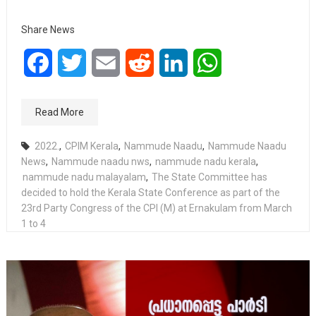
Share News
Facebook
Twitter
Email
Reddit
LinkedIn
WhatsApp
Read More
2022.
,
CPIM Kerala
,
Nammude Naadu
,
Nammude Naadu
News
,
Nammude naadu nws
,
nammude nadu kerala
,
nammude nadu malayalam
,
The State Committee has
decided to hold the Kerala State Conference as part of the
23rd Party Congress of the CPI (M) at Ernakulam from March
1 to 4