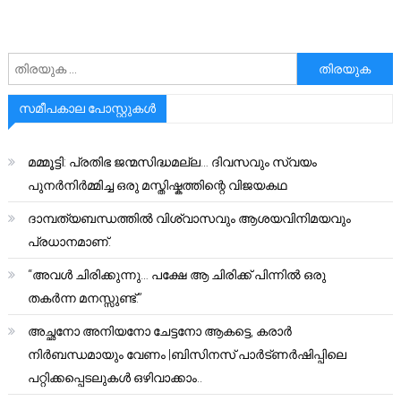
അനേഷിക്കുക
സമീപകാല പോസ്റ്റുകൾ
മമ്മൂട്ടി: പ്രതിഭ ജന്മസിദ്ധമല്ല… ദിവസവും സ്വയം
പുനർനിർമ്മിച്ച ഒരു മസ്തിഷ്കത്തിന്റെ വിജയകഥ
ദാമ്പത്യബന്ധത്തിൽ വിശ്വാസവും ആശയവിനിമയവും
പ്രധാനമാണ്.
“അവൾ ചിരിക്കുന്നു… പക്ഷേ ആ ചിരിക്ക് പിന്നിൽ ഒരു
തകർന്ന മനസ്സുണ്ട്.”
അച്ഛനോ അനിയനോ ചേട്ടനോ ആകട്ടെ, കരാർ
നിർബന്ധമായും വേണം |ബിസിനസ് പാർട്ണർഷിപ്പിലെ
പറ്റിക്കപ്പെടലുകൾ ഒഴിവാക്കാം..