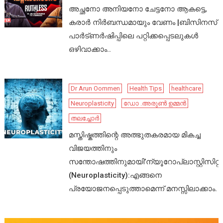
അച്ഛനോ അനിയനോ ചേട്ടനോ ആകട്ടെ,
കരാർ നിർബന്ധമായും വേണം |ബിസിനസ്
പാർട്ണർഷിപ്പിലെ പറ്റിക്കപ്പെടലുകൾ
ഒഴിവാക്കാം..
Dr Arun Oommen
Health Tips
healthcare
Neuroplasticity
ഡോ .അരുൺ ഉമ്മൻ
തലച്ചോർ
മസ്തിഷ്കത്തിന്റെ അത്ഭുതകരമായ മികച്ച
വിജയത്തിനും
സന്തോഷത്തിനുമായി’ന്യൂറോപ്ലാസ്റ്റിസിറ്റി’
(Neuroplasticity):എങ്ങനെ
പ്രയോജനപ്പെടുത്താമെന്ന് മനസ്സിലാക്കാം.