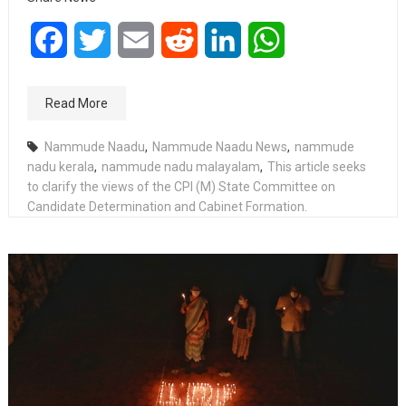
Facebook
Twitter
Email
Reddit
LinkedIn
WhatsApp
Read More
Nammude Naadu
,
Nammude Naadu News
,
nammude
nadu kerala
,
nammude nadu malayalam
,
This article seeks
to clarify the views of the CPI (M) State Committee on
Candidate Determination and Cabinet Formation.