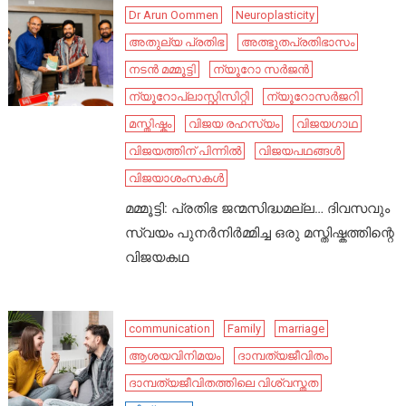
Dr Arun Oommen
Neuroplasticity
അതുല്യ പ്രതിഭ
അത്ഭുതപ്രതിഭാസം
നടൻ മമ്മൂട്ടി
ന്യൂറോ സർജൻ
ന്യൂറോപ്ലാസ്റ്റിസിറ്റി
ന്യൂറോസർജറി
മസ്തിഷ്കം
വിജയ രഹസ്യം
വിജയഗാഥ
വിജയത്തിന് പിന്നിൽ
വിജയപഥങ്ങൾ
വിജയാശംസകൾ
മമ്മൂട്ടി: പ്രതിഭ ജന്മസിദ്ധമല്ല… ദിവസവും
സ്വയം പുനർനിർമ്മിച്ച ഒരു മസ്തിഷ്കത്തിന്റെ
വിജയകഥ
communication
Family
marriage
ആശയവിനിമയം
ദാമ്പത്യജീവിതം
ദാമ്പത്യജീവിതത്തിലെ വിശ്വസ്തത