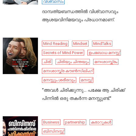
വിശ്വാസം
ദാമ്പത്യബന്ധത്തിൽ വിശ്വാസവും
ആശയവിനിമയവും പ്രധാനമാണ്.
Mind Reading
Mindset
MindTalks
Secrets of Mind Power
ഉപബോധ മനസ്സ്
ചിരി
ചിരിയും ചിന്തയും
മനഃശാസ്ത്രം
മനഃശാസ്ത്ര കൗൺസിലിംഗ്
മനസ്സും ശരീരവും
മനസ്സ്
“അവൾ ചിരിക്കുന്നു… പക്ഷേ ആ ചിരിക്ക്
പിന്നിൽ ഒരു തകർന്ന മനസ്സുണ്ട്.”
Business
partnership
കരാറുകൾ
ബിസിനസ്സ്