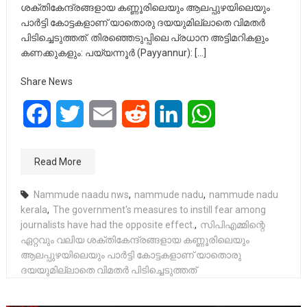
ശക്തികേന്ദ്രങ്ങളായ കണ്ണൂരിലെയും ആലപ്പുഴയിലെയും
പാർട്ടി കോട്ടകളാണ് യാതൊരു ദയയുമില്ലാതെ വിമതർ
പിടിച്ചെടുത്തത്. തിരഞ്ഞെടുപ്പിലെ പ്രധാന അട്ടിമറികളും
കണക്കുകളും: പയ്യന്നൂർ (Payyannur): […]
Share News
Facebook
Twitter
Email
Reddit
LinkedIn
WhatsApp
Read More
Nammude naadu nws
,
nammude nadu
,
nammude nadu
kerala
,
The government's measures to instill fear among
journalists have had the opposite effect.
,
സിപിഎമ്മിന്റെ
ഏറ്റവും വലിയ ശക്തികേന്ദ്രങ്ങളായ കണ്ണൂരിലെയും
ആലപ്പുഴയിലെയും പാർട്ടി കോട്ടകളാണ് യാതൊരു
ദയയുമില്ലാതെ വിമതർ പിടിച്ചെടുത്തത്