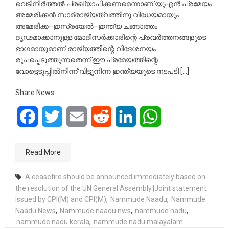
വെടിനിർത്തൽ പ്രഖ്യാപിക്കണമെന്നാണ്‌ യുഎൻ പ്രമേയം.
അമേരിക്കൻ സാമ്രാജ്യത്വത്തിനു വിധേയമായും
അമേരിക്ക–ഇസ്രയേൽ–ഇന്ത്യ ചങ്ങാത്തം
ദൃഢമാക്കാനുള്ള മോദിസർക്കാരിന്റെ പ്രവർത്തനങ്ങളുടെ
ഭാഗമായുമാണ് രാജ്യത്തിന്റെ വിദേശനയം
രൂപപ്പെടുത്തുന്നതെന്ന്‌ ഈ പ്രമേയത്തിന്റെ
വോട്ടെടുപ്പിൽനിന്ന്‌ വിട്ടുനിന്ന ഇന്ത്യയുടെ നടപടി […]
Share News
Facebook
Twitter
Email
Reddit
LinkedIn
WhatsApp
Read More
A ceasefire should be announced immediately based on
the resolution of the UN General Assembly.|Joint statement
issued by CPI(M) and CPI(M)
,
Nammude Naadu
,
Nammude
Naadu News
,
Nammude naadu nws
,
nammude nadu
,
nammude nadu kerala
,
nammude nadu malayalam