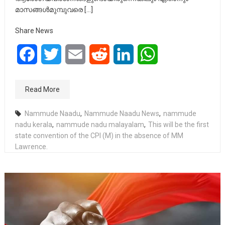
മാസങ്ങൾമുമ്പുവരെ […]
Share News
Facebook
Twitter
Email
Reddit
LinkedIn
WhatsApp
Read More
Nammude Naadu
,
Nammude Naadu News
,
nammude
nadu kerala
,
nammude nadu malayalam
,
This will be the first
state convention of the CPI (M) in the absence of MM
Lawrence.