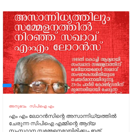
അനുഭവം
സിപിഐ എം
എം എം ലോറൻസിന്റെ അസാന്നിധ്യത്തിൽ
ചേരുന്ന സിപിഐ എമ്മിന്റെ ആദ്യ
സംസ്ഥാന സമ്മേളനമായിരിക്കും ഇത്‌.