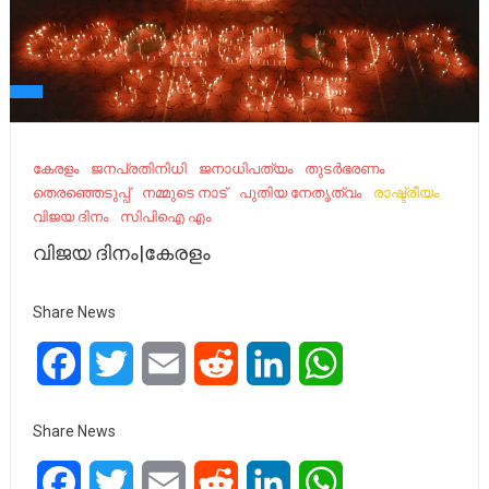
കേരളം
ജനപ്രതിനിധി
ജനാധിപത്യം
തുടർഭരണം
തെരഞ്ഞെടുപ്പ്
നമ്മുടെ നാട്‌
പുതിയ നേതൃത്വം
രാഷ്ട്രീയം
വിജയ ദിനം
സിപിഐ എം
വിജയ ദിനം|കേരളം
Share News
Facebook
Twitter
Email
Reddit
LinkedIn
WhatsApp
Share News
Facebook
Twitter
Email
Reddit
LinkedIn
WhatsApp