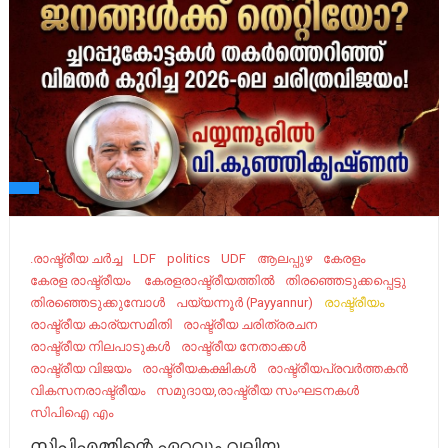
.രാഷ്ട്രീയ ചർച്ച
LDF
politics
UDF
ആലപ്പുഴ
കേരളം
കേ​രള രാഷ്ട്രീയം ​
കേരളരാഷ്ട്രീയത്തിൽ
തിരഞ്ഞെടുക്കപ്പെട്ടു
തിരഞ്ഞെടുക്കുമ്പോൾ
പയ്യന്നൂർ (Payyannur)
രാഷ്ട്രീയം
രാഷ്ട്രീയ കാര്യസമിതി
രാഷ്ട്രീയ ചരിത്രരചന
രാഷ്ട്രീയ നിലപാടുകൾ
രാഷ്ട്രീയ നേതാക്കൾ
രാഷ്ട്രീയ വിജയം
രാഷ്ട്രീയകക്ഷികൾ
രാഷ്ട്രീയപ്രവർത്തകൻ
വികസനരാഷ്ട്രീയം
സമുദായ,രാഷ്ട്രീയ സംഘടനകൾ
സിപിഐ എം
സിപിഎമ്മിന്റെ ഏറ്റവും വലിയ