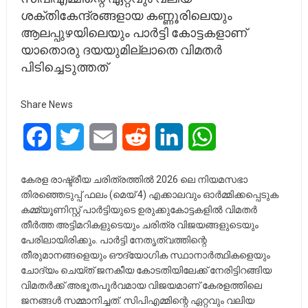
ശക്തികേന്ദ്രങ്ങളായ കണ്ണൂരിലെയും
ആലപ്പുഴയിലെയും പാർട്ടി കോട്ടകളാണ്
യാതൊരു ദയയുമില്ലാതെ വിമതർ
പിടിച്ചെടുത്തത്
Share News
Facebook
Twitter
Email
Reddit
LinkedIn
WhatsApp
കേരള രാഷ്ട്രീയ ചരിത്രത്തിൽ 2026 ലെ നിയമസഭാ
തിരഞ്ഞെടുപ്പ് ഫലം (മെയ് 4) എക്കാലവും ഓർമ്മിക്കപ്പെടുക
കമ്മ്യൂണിസ്റ്റ് പാർട്ടിയുടെ ഉരുക്കുകോട്ടകളിൽ വിമതർ
തീർത്ത അട്ടിമറികളുടെയും ചരിത്ര വിജയങ്ങളുടെയും
പേരിലായിരിക്കും. പാർട്ടി നേതൃത്വത്തിന്റെ
തീരുമാനങ്ങളെയും ഔദ്യോഗിക സ്ഥാനാർത്ഥികളെയും
ചോദ്യം ചെയ്ത് ജനകീയ കോടതിയിലേക്ക് നേരിട്ടിറങ്ങിയ
വിമതർക്ക് അഭൂതപൂർവമായ വിജയമാണ് കേരളത്തിലെ
ജനങ്ങൾ സമ്മാനിച്ചത്. സിപിഎമ്മിന്റെ ഏറ്റവും വലിയ