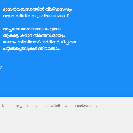
ദാമ്പത്യബന്ധത്തിൽ വിശ്വാസവും
ആശയവിനിമയവും പ്രധാനമാണ്.
അച്ഛനോ അനിയനോ ചേട്ടനോ
ആകട്ടെ, കരാർ നിർബന്ധമായും
വേണം |ബിസിനസ് പാർട്ണർഷിപ്പിലെ
പറ്റിക്കപ്പെടലുകൾ ഒഴിവാക്കാം..
ി’
കുടുംബം
പംക്തി
വാർത്ത