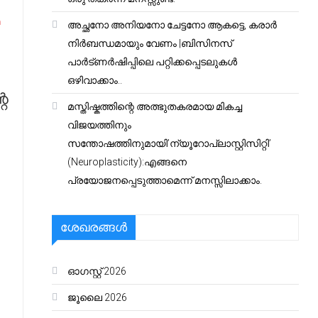
ഥ
അച്ഛനോ അനിയനോ ചേട്ടനോ ആകട്ടെ, കരാർ
നിർബന്ധമായും വേണം |ബിസിനസ്
പാർട്ണർഷിപ്പിലെ പറ്റിക്കപ്പെടലുകൾ
ഒഴിവാക്കാം..
െ
മസ്തിഷ്കത്തിന്റെ അത്ഭുതകരമായ മികച്ച
വിജയത്തിനും
സന്തോഷത്തിനുമായി’ന്യൂറോപ്ലാസ്റ്റിസിറ്റി’
(Neuroplasticity):എങ്ങനെ
പ്രയോജനപ്പെടുത്താമെന്ന് മനസ്സിലാക്കാം.
ശേഖരങ്ങൾ
ഓഗസ്റ്റ്‌ 2026
ജൂലൈ 2026