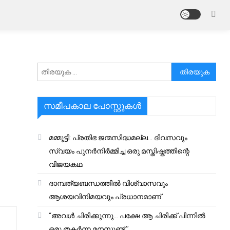
അനേഷിക്കുക
സമീപകാല പോസ്റ്റുകൾ
മമ്മൂട്ടി: പ്രതിഭ ജന്മസിദ്ധമല്ല… ദിവസവും
സ്വയം പുനർനിർമ്മിച്ച ഒരു മസ്തിഷ്കത്തിന്റെ
വിജയകഥ
ദാമ്പത്യബന്ധത്തിൽ വിശ്വാസവും
ആശയവിനിമയവും പ്രധാനമാണ്.
“അവൾ ചിരിക്കുന്നു… പക്ഷേ ആ ചിരിക്ക് പിന്നിൽ
ഒരു തകർന്ന മനസ്സുണ്ട്.”