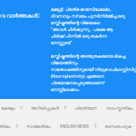
മമ്മൂട്ടി: പ്രതിഭ ജന്മസിദ്ധമല്ല…
വ വാർത്തകൾ
ദിവസവും സ്വയം പുനർനിർമ്മിച്ച ഒരു
മസ്തിഷ്കത്തിന്റെ വിജയകഥ
“അവൾ ചിരിക്കുന്നു… പക്ഷേ ആ
ചിരിക്ക് പിന്നിൽ ഒരു തകർന്ന
മനസ്സുണ്ട്.”
മസ്തിഷ്കത്തിന്റെ അത്ഭുതകരമായ മികച്ച
വിജയത്തിനും
സന്തോഷത്തിനുമായി’ന്യൂറോപ്ലാസ്റ്റിസിറ്റ
(Neuroplasticity):എങ്ങനെ
പ്രയോജനപ്പെടുത്താമെന്ന്
മനസ്സിലാക്കാം.
കേരളം
അറിയിപ്പുകൾ
പ്രാർത്ഥന
സാംസ്കാരികം
്തികം
സാങ്കേതികം
ENGLISH NEWS
ബന്ധപെടുക