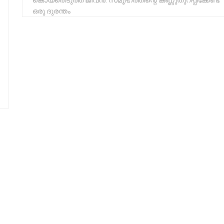
കൊയ്തെടുത്ത ജീവൻ: സമൂഹത്തിന്റെ കണ്ണുതുറപ്പിക്കേണ്ട
ഒരു ദുരന്തം