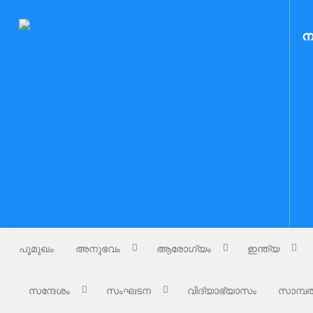
Skip
to
Nammude Naadu
ന
നമ്മുടെ നാട്
content
പൂമുഖം
അനുഭവം
ആരോഗ്യം
ഇന്ത്യ
സന്ദേശം
സംഘടന
വിദ്യാഭ്യാസം
സാമ്പത