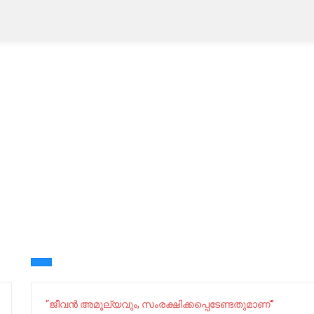
“ജീവന്‍ അമൂല്യവും, സംരക്ഷിക്കപ്പെടേണ്ടതുമാണ്”