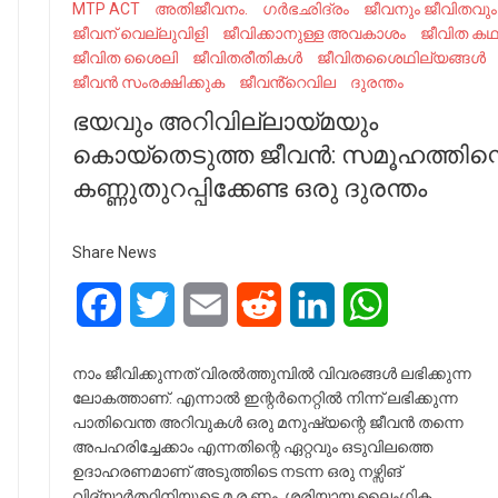
MTP ACT
അതിജീവനം.
ഗർഭഛിദ്രം
ജീവനും ജീവിതവും
ജീവന് വെല്ലുവിളി
ജീവിക്കാനുള്ള അവകാശം
ജീവിത ക
ജീവിത ശൈലി
ജീവിതരീതികൾ
ജീവിതശൈഥില്യങ്ങൾ
ജീവൻ സംരക്ഷിക്കുക
ജീവൻ്റെവില
ദുരന്തം
ഭയവും അറിവില്ലായ്മയും
കൊയ്തെടുത്ത ജീവൻ: സമൂഹത്തിന്റ
കണ്ണുതുറപ്പിക്കേണ്ട ഒരു ദുരന്തം
Share News
Facebook
Twitter
Email
Reddit
LinkedIn
WhatsApp
നാം ജീവിക്കുന്നത് വിരൽത്തുമ്പിൽ വിവരങ്ങൾ ലഭിക്കുന്ന
ലോകത്താണ്. എന്നാൽ ഇന്റർനെറ്റിൽ നിന്ന് ലഭിക്കുന്ന
പാതിവെന്ത അറിവുകൾ ഒരു മനുഷ്യന്റെ ജീവൻ തന്നെ
അപഹരിച്ചേക്കാം എന്നതിന്റെ ഏറ്റവും ഒടുവിലത്തെ
ഉദാഹരണമാണ് അടുത്തിടെ നടന്ന ഒരു നഴ്സിങ്
വിദ്യാർത്ഥിനിയുടെ മ.ര.ണം. ശരിയായ ലൈംഗിക