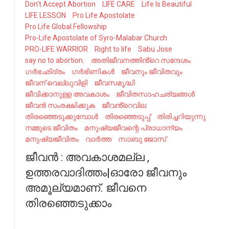
Don't Accept Abortion
LIFE CARE
Life Is Beautiful
LIFE LESSON
Pro Life Apostolate
Pro Life Global Fellowship
Pro-Life Apostolate of Syro-Malabar Church
PRO-LIFE WARRIOR
Right to life
Sabu Jose
say no to abortion.
അതിജീവനത്തിൻ്റെ സന്ദേശം
ഗർഭഛിദ്രം
ഗർഭിണികൾ
ജീവനും ജീവിതവും
ജീവന് വെല്ലുവിളി
ജീവസമൃദ്ധി
ജീവിക്കാനുള്ള അവകാശം
ജീവിതസാഹചര്യങ്ങൾ
ജീവൻ സംരക്ഷിക്കുക
ജീവൻ്റെവില
തിരഞ്ഞെടുക്കുമ്പോൾ
തിരഞ്ഞെടുപ്പ്
തിരിച്ചറിയുന്നു
നമ്മുടെ ജീവിതം
മനുഷ്യജീവന്റെ പ്രാധാന്യം
മനുഷ്യജീവിതം
വാർത്ത
സാബു ജോസ്
ജീവൻ : അവകാശമല്ല ,
ഉത്തരവാദിത്തം|ഓരോ ജീവനും
അമൂല്യമാണ്. ജീവനെ
തിരഞ്ഞെടുക്കാം