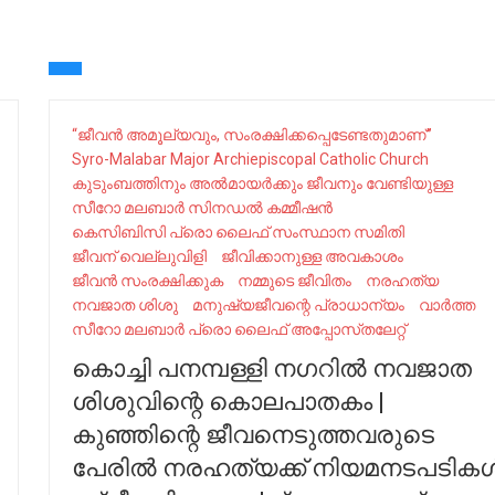
“ജീവന്‍ അമൂല്യവും, സംരക്ഷിക്കപ്പെടേണ്ടതുമാണ്”
Syro-Malabar Major Archiepiscopal Catholic Church
കുടുംബത്തിനും അൽമായർക്കും ജീവനും വേണ്ടിയുള്ള
സീറോ മലബാർ സിനഡൽ കമ്മീഷൻ
കെസിബിസി പ്രൊ ലൈഫ് സംസ്ഥാന സമിതി
ജീവന് വെല്ലുവിളി
ജീവിക്കാനുള്ള അവകാശം
ജീവൻ സംരക്ഷിക്കുക
നമ്മുടെ ജീവിതം
നരഹത്യ
നവജാത ശിശു
മനുഷ്യജീവന്റെ പ്രാധാന്യം
വാർത്ത
സീറോ മലബാർ പ്രൊ ലൈഫ് അപ്പോസ്‌തലേറ്റ്
കൊച്ചി പനമ്പള്ളി നഗറിൽ നവജാത
ശിശുവിന്റെ കൊലപാതകം |
കുഞ്ഞിന്റെ ജീവനെടുത്തവരുടെ
പേരിൽ നരഹത്യക്ക്‌ നിയമനടപടിക