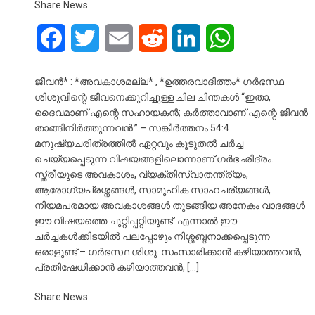
Share News
Facebook
Twitter
Email
Reddit
LinkedIn
WhatsApp
ജീവൻ* : *അവകാശമല്ല* , *ഉത്തരവാദിത്തം* ഗർഭസ്ഥ
ശിശുവിന്റെ ജീവനെക്കുറിച്ചുള്ള ചില ചിന്തകൾ “ഇതാ,
ദൈവമാണ് എന്റെ സഹായകൻ; കർത്താവാണ് എന്റെ ജീവൻ
താങ്ങിനിർത്തുന്നവൻ.” – സങ്കീർത്തനം 54:4
മനുഷ്യചരിത്രത്തിൽ ഏറ്റവും കൂടുതൽ ചർച്ച
ചെയ്യപ്പെടുന്ന വിഷയങ്ങളിലൊന്നാണ് ഗർഭഛിദ്രം.
സ്ത്രീയുടെ അവകാശം, വ്യക്തിസ്വാതന്ത്ര്യം,
ആരോഗ്യപ്രശ്നങ്ങൾ, സാമൂഹിക സാഹചര്യങ്ങൾ,
നിയമപരമായ അവകാശങ്ങൾ തുടങ്ങിയ അനേകം വാദങ്ങൾ
ഈ വിഷയത്തെ ചുറ്റിപ്പറ്റിയുണ്ട്. എന്നാൽ ഈ
ചർച്ചകൾക്കിടയിൽ പലപ്പോഴും നിശ്ശബ്ദനാക്കപ്പെടുന്ന
ഒരാളുണ്ട് – ഗർഭസ്ഥ ശിശു. സംസാരിക്കാൻ കഴിയാത്തവൻ,
പ്രതിഷേധിക്കാൻ കഴിയാത്തവൻ, […]
Share News