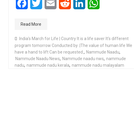
Facebook
Twitter
Email
Reddit
LinkedIn
WhatsApp
Read More
India's March for Life | Country It is a life saver It's different
program tomorrow Conducted by .|The value of human life We
have a hand to lift Can be requested.
,
Nammude Naadu
,
Nammude Naadu News
,
Nammude naadu nws
,
nammude
nadu
,
nammude nadu kerala
,
nammude nadu malayalam