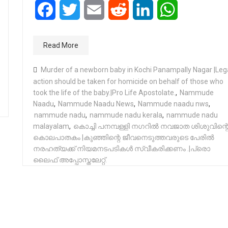
Facebook
Twitter
Email
Reddit
LinkedIn
WhatsApp
Read More
Murder of a newborn baby in Kochi Panampally Nagar |Leg
action should be taken for homicide on behalf of those who
took the life of the baby.|Pro ​​Life Apostolate.
,
Nammude
Naadu
,
Nammude Naadu News
,
Nammude naadu nws
,
nammude nadu
,
nammude nadu kerala
,
nammude nadu
malayalam
,
കൊച്ചി പനമ്പള്ളി നഗറിൽ നവജാത ശിശുവിന്റ
കൊലപാതകം |കുഞ്ഞിന്റെ ജീവനെടുത്തവരുടെ പേരിൽ
നരഹത്യക്ക്‌ നിയമനടപടികൾ സ്വീകരിക്കണം .|പ്രൊ
ലൈഫ് അപ്പോസ്തലേറ്റ്.