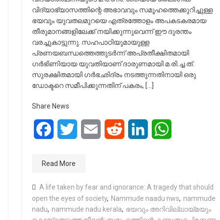
വിദ്യാഭ്യാസത്തിന്റെ അഭാവവും സമൂഹത്തെക്കുറിച്ചുള്ള
ഭയവും യുവതലമുറയെ എത്രത്തോളം അപകടകരമായ
തീരുമാനങ്ങളിലേക്ക് നയിക്കുന്നുവെന്ന് ഈ ദുരന്തം
വരച്ചുകാട്ടുന്നു. സഹപാഠിയുമായുള്ള
പ്രണയബന്ധത്തെത്തുടർന്ന് അപ്രതീക്ഷിതമായി
ഗർഭിണിയായ യുവതിയാണ് ദാരുണമായി മ.രി.ച്ച.ത്.
സുരക്ഷിതമായി ഗർഭഛിദ്രം നടത്തുന്നതിനായി ഒരു
ഡോക്ടറെ സമീപിക്കുന്നതിന് പകരം, […]
Share News
Facebook
Twitter
Email
Reddit
LinkedIn
WhatsApp
Read More
A life taken by fear and ignorance: A tragedy that should
open the eyes of society
,
Nammude naadu nws
,
nammude
nadu
,
nammude nadu kerala
,
ഭയവും അറിവില്ലായ്മയും