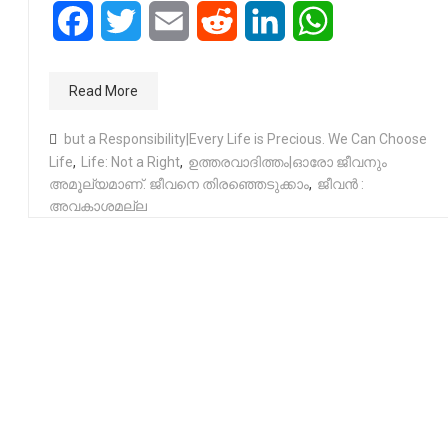
Facebook
Twitter
Email
Reddit
LinkedIn
WhatsApp
Read More
but a Responsibility|Every Life is Precious. We Can Choose
Life
,
Life: Not a Right
,
ഉത്തരവാദിത്തം|ഓരോ ജീവനും
അമൂല്യമാണ്. ജീവനെ തിരഞ്ഞെടുക്കാം
,
ജീവൻ :
അവകാശമല്ല