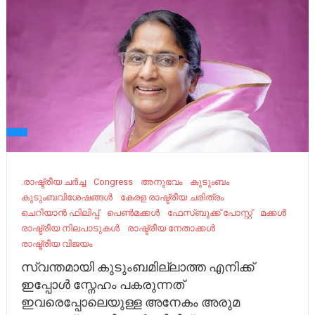
.രാഷ്ട്രീയ ചർച്ച
Congress
അനുഭവം
കുടുംബം
കുടുംബവിശേഷങ്ങൾ
കേരള രാഷ്ട്രീയ ചരിത്രം
ചെറിയാൻ ഫിലിപ്പ്
പെണ്‍മക്കൾ
ഫേസ്ബുക്ക് പോസ്റ്റ്
മക്കൾ
രാഷ്ട്രീയ നിലപാടുകൾ
രാഷ്ട്രീയ നേതാക്കൾ
രാഷ്ട്രീയ വിജയം
സ്വന്തമായി കുടുംബമില്ലാത്ത എനിക്ക്
ഇപ്പോൾ സ്നേഹം പകരുന്നത്
ഇവരെപ്പോലെയുള്ള അനേകം അരുമ