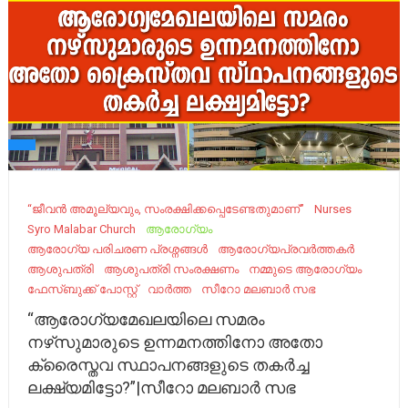
“ജീവന്‍ അമൂല്യവും, സംരക്ഷിക്കപ്പെടേണ്ടതുമാണ്”
Nurses
Syro Malabar Church
ആരോഗ്യം
ആരോഗ്യ പരിചരണ പ്രശ്നങ്ങൾ
ആരോഗ്യപ്രവർത്തകർ
ആശുപത്രി
ആശുപത്രി സംരക്ഷണം
നമ്മുടെ ആരോഗ്യം
ഫേസ്ബുക്ക് പോസ്റ്റ്
വാർത്ത
സീറോ മലബാർ സഭ
“ആരോഗ്യമേഖലയിലെ സമരം
നഴ്‌സുമാരുടെ ഉന്നമനത്തിനോ അതോ
ക്രൈസ്തവ സ്ഥാപനങ്ങളുടെ തകർച്ച
ലക്ഷ്യമിട്ടോ?”|സീറോ മലബാർ സഭ