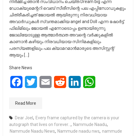
നിർമ്മിച്ച ഞാൻ സംവിധാനം ചെയ്ത Dream big എന്ന
ഡോക്യുമെന്ററി വെബ് സീരീസിന്റെ പല എപ്പിസോഡുകളും
ചിത്രീകരിച്ചത് ജോയൽ ആയിരുന്നു നിരവധിയായ
അവാർഡുകൾ സ്വന്തമാക്കിയ angel and Doll എന്ന ഷോർട്ട്
ഫിലിമിലും ജോയൽ എന്നോടൊപ്പം ഉണ്ടായിരുന്നു.
ജോലിയോടുള്ള ആത്മാർത്ഥത അവന്റെ വർക്കുകളിൽ
കാണാൻ കഴിയും നിരവധിയായ സിനിമകളിലും
പരസ്യങ്ങളിലും പല ക്യാമറമാന്‍മാരുടെ അസിസ്റ്റന്റ്
ആയും […]
Share News
Facebook
Twitter
Email
Reddit
LinkedIn
WhatsApp
Read More
Dear Joel
,
Every frame captured by the camera is your
autograph that lives on forever...
,
Nammude Naadu
,
Nammude Naadu News
,
Nammude naadu nws
,
nammude