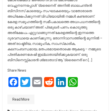
കോൺക്ലേവ്’ കഴിഞ്ഞ ദിവസം കോഴിക്കോട്
വെച്ചുനടന്നപ്പോൾ ‘ട്രൈനെർ‘ അനിൽ ബാലചന്ദ്രൻ
ബിസിനസ്‌ കാരെയും സംഘടകരെയും വാതോരാതെ
അധിക്ഷേപിക്കുന്നത് വിഡിയോയിൽ നമ്മൾ കണ്ടതാണ്.
കേരള സമൂഹത്തിന്റെ സമീപകാലത്തെ അധഃപധനത്തിന്റെ
ഒരു കാഴ്ചയാണ് അത്. പ്രമുഖർ പണം കൊടുത്തു
അതിക്ഷേപം ഏറ്റുവാങ്ങുന്നത് കേരളത്തിന്റെ ഇന്നത്തെ
ദുരവസ്ഥയെ കാണിക്കുന്നു. തോന്നിവാസത്തിന്റെ മുന്നിൽ –
അത് രാഷ്ട്രിയ, സാമൂഹിക, സാംസ്‌കാരിക,
കലസംബന്ധമായ, മതപരമായതൊക്കെ ആകട്ടെ – നമ്മുടെ
പ്രതികരണശേഷി ഇല്ലാതായിരിക്കുകയാണ്. ഒരു
ബിസിനെസ്സ്കാരൻ ശ്രോതാവ് ആ ‘ട്രൈനെർ’റെ […]
Share News
Facebook
Twitter
Email
Reddit
LinkedIn
WhatsApp
Read More