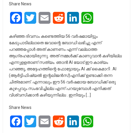
Share News
Facebook
Twitter
Email
Reddit
LinkedIn
WhatsApp
കഴിഞ്ഞ ദിവസം കണ്ടെത്തിയ 56 വർഷമായിട്ടും
കേടുപാടില്ലാതെ ജവാന്റെ ബോഡി ലഭിച്ചു എന്ന്
പറഞ്ഞപ്പോൾ അത് കാണണം എന്ന് വല്ലാത്ത
ആഗ്രഹമായിരുന്നു. അത് നമ്മൾക്ക് കാണുവാൻ കഴിയില്ല
എന്നുളളതാണ് സത്യം. ഞാൻ AI യോട് ഈ കാര്യം
പറഞ്ഞു, അദ്ദേഹത്തിന്റെ ഫോട്ടോയും AI ക്ക് കൈമാറി . AI
(ആർട്ടിഫിഷ്യൽ ഇന്റലിജൻസ്)എനിക്ക് ഉണ്ടാക്കി തന്ന
ചിത്രമാണ്. എന്നാലും ഈ 56 വർഷമായ ബോഡിക്ക് ഒരു
കുഴപ്പവും സംഭവിച്ചില്ല എന്ന് പറയുമ്പോൾ എനിക്കത്
വിശ്വസിക്കാൻ കഴിയുന്നില്ല . ഇനിയും […]
Share News
Facebook
Twitter
Email
Reddit
LinkedIn
WhatsApp