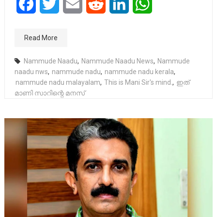
Facebook
Twitter
Email
Reddit
LinkedIn
WhatsApp
Read More
Nammude Naadu
,
Nammude Naadu News
,
Nammude
naadu nws
,
nammude nadu
,
nammude nadu kerala
,
nammude nadu malayalam
,
This is Mani Sir's mind.
,
ഇത്
മാണി സാറിന്റെ മനസ്