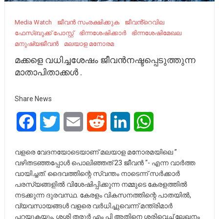
Media Watch
ജീവൻ സംരക്ഷിക്കുക
ജീവൻ്റെവില
ഫേസ്ബുക്ക് പോസ്റ്റ്
ഭിന്നശേഷിക്കാർ
ഭിന്നശേഷിമേഖല
മനുഷ്യജീവൻ
മലയാള മനോരമ
മക്കളെ വധിച്ചശേഷം ജീവൻനഷ്ടപ്പെടുത്തുന്ന
മാതാപിതാക്കൾ .
Share News
Facebook
Twitter
Email
Reddit
LinkedIn
WhatsApp
വളരെ വേദനയോടെയാണ് മലയാള മനോരമയിലെ ”
വഴിതടഞ്ഞപ്പോൾ പൊലിഞ്ഞത് 23 ജീവൻ “- എന്ന വാർത്ത
വായിച്ചത്. ദൈവത്തിന്റെ സ്വന്തം നാടെന്ന് സർക്കാർ
പരസ്യങ്ങളിൽ വിശേഷിപ്പിക്കുന്ന നമ്മുടെ കേരളത്തിൽ
നടക്കുന്ന ദുരവസ്ഥ. കേരളം വികസനത്തിന്റെ പാതയിൽ,
വ്യവസായങ്ങൾ വളരെ വർധിച്ചുവെന്ന് മന്ത്രിമാർ
പറയുകയും, ശശി തരൂർ എം പി അതിനെ ശരിവെച്ച് ലേഖനം