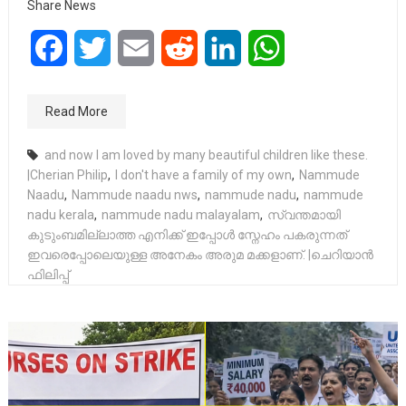
Share News
Facebook
Twitter
Email
Reddit
LinkedIn
WhatsApp
Read More
and now I am loved by many beautiful children like these.
|Cherian Philip
,
I don't have a family of my own
,
Nammude
Naadu
,
Nammude naadu nws
,
nammude nadu
,
nammude
nadu kerala
,
nammude nadu malayalam
,
സ്വന്തമായി
കുടുംബമില്ലാത്ത എനിക്ക് ഇപ്പോൾ സ്നേഹം പകരുന്നത്
ഇവരെപ്പോലെയുള്ള അനേകം അരുമ മക്കളാണ്. |ചെറിയാൻ
ഫിലിപ്പ്