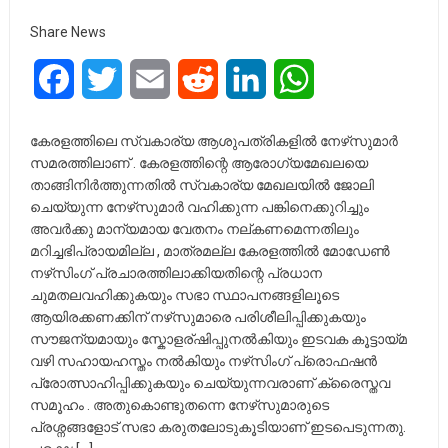
Share News
Facebook
Twitter
Email
Reddit
LinkedIn
WhatsApp
കേരളത്തിലെ സ്വകാര്യ ആശുപത്രികളിൽ നേഴ്‌സുമാർ
സമരത്തിലാണ് . കേരളത്തിന്റെ ആരോഗ്യമേഖലയെ
താങ്ങിനിർത്തുന്നതിൽ സ്വകാര്യ മേഖലയിൽ ജോലി
ചെയ്യുന്ന നേഴ്‌സുമാർ വഹിക്കുന്ന പങ്കിനെക്കുറിച്ചും
അവർക്കു മാന്യമായ വേതനം നല്കണമെന്നതിലും
മറിച്ചഭിപ്രായമില്ല , മാത്രമല്ല കേരളത്തിൽ മോഡേൺ
നഴ്‌സിംഗ് പ്രചാരത്തിലാക്കിയതിന്റെ പ്രധാന
ചുമതലവഹിക്കുകയും സഭാ സ്ഥാപനങ്ങളിലൂടെ
ആയിരക്കണക്കിന് നഴ്‌സുമാരെ പരിശീലിപ്പിക്കുകയും
സൗജന്യമായും സ്കോളര്ഷിപ്പുനൽകിയും ഇടവക കൂട്ടായ്മ
വഴി സഹായഹസ്തം നൽകിയും നഴ്‌സിംഗ് പ്രൊഫഷൻ
പ്രോത്സാഹിപ്പിക്കുകയും ചെയ്യുന്നവരാണ് ക്രൈസ്തവ
സമൂഹം . അതുകൊണ്ടുതന്നെ നേഴ്‌സുമാരുടെ
പ്രശ്നങ്ങളോട് സഭാ കരുതലോടുകൂടിയാണ് ഇടപെടുന്നതു.