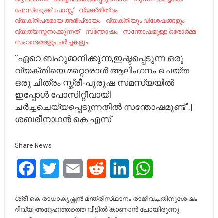
ഫേസ്ബുക്ക് പോസ്റ്റ്
വ്യക്തിത്വം
വ്യക്തിപരമായ അഭിപ്രായം
വ്യക്തിയും വിശേഷങ്ങളും
വ്യത്യസ്തനാക്കുന്നത്
സന്തോഷം
സന്തോഷമുള്ള ഒരോർമ്മ
സംവാദങ്ങളും ചർച്ചകളും
“ഏറെ ബഹുമാനിക്കുന്ന,ഇഷ്ടപ്പെടുന്ന ഒരു
വ്യക്‌തിയെ മറ്റൊരാൾ ആലിംഗനം ചെയ്ത
ഒരു ചിത്രം സ്ത്രീ-പുരുഷ സമസ്യയിൽ
ഇപ്പോൾ പോസിറ്റീവായി
ചർച്ചചെയ്യപ്പെടുന്നതിൽ സന്തോഷമുണ്ട്”.|
ശബരീനാഥൻ കെ എസ്
Share News
Facebook
Twitter
Email
Reddit
LinkedIn
WhatsApp
ശ്രീ കെ രാധാകൃഷ്ണൻ മന്ത്രിസ്‌ഥാനം രാജിവച്ചതിനുശേഷം
ദിവ്യ അദ്ദേഹത്തത്തെ വീട്ടിൽ കാണാൻ പോയിരുന്നു.