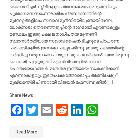
ഷൈൻ ടീച്ചർ. സ്ത്രീകളുടെ അവകാശപോരാട്ടങ്ങളിലും
പുരോഗമന സാംസ്‌കാരിക പ്രസ്ഥാനത്തിന്റെ
മുന്നേറ്റങ്ങളിലും സഖാവ് മുൻനിരയിലുണ്ടായിരുന്നു.
ലോക്‌സഭാ തെരഞ്ഞെടുപ്പിന്റെ ഭാഗമായി എറണാകുളം
മണ്ഡലം ഇടതുപക്ഷ ജനാധിപത്യ മുന്നണി
സ്ഥാനാർത്ഥിയായ സഖാവ് ഷൈൻ ടീച്ചറുടെ പ്രചരണ
പരിപാടികളിൽ ഇന്നലെ പങ്കുചേർന്നു. ഇടതുപക്ഷത്തിന്റെ
വർദ്ധിച്ചു വരുന്ന ജനപിന്തുണയുടെ നേർക്കാഴ്ചയായിരുന്നു
ചെറായി, പള്ളുരുത്തി എന്നിവിടങ്ങളിൽ നടന്ന
പൊതുയോഗങ്ങൾ. മതേതര ഇന്ത്യയെ സംരക്ഷിക്കാൻ
എറണാകുളവും ഇടതുപക്ഷത്തോടൊപ്പം അണിചേരും”
മുഖ്യമന്ത്രി പിണറായി വിജയൻ ഫേസ്ബുക്കിൽ […]
Share News
Facebook
Twitter
Email
Reddit
LinkedIn
WhatsApp
Read More