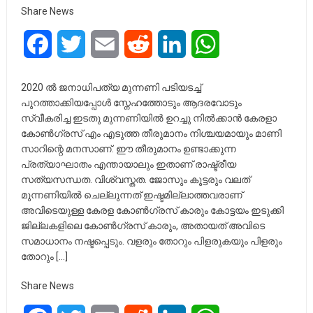
Share News
Facebook
Twitter
Email
Reddit
LinkedIn
WhatsApp
2020 ൽ ജനാധിപത്യ മുന്നണി പടിയടച്ച്
പുറത്താക്കിയപ്പോൾ സ്നേഹത്തോടും ആദരവോടും
സ്വീകരിച്ച ഇടതു മുന്നണിയിൽ ഉറച്ചു നിൽക്കാൻ കേരളാ
കോൺഗ്രസ് എം എടുത്ത തീരുമാനം നിശ്ചയമായും മാണി
സാറിന്റെ മനസാണ്. ഈ തീരുമാനം ഉണ്ടാക്കുന്ന
പ്രത്യാഘാതം എന്തായാലും ഇതാണ് രാഷ്ട്രീയ
സത്യസന്ധത. വിശ്വസ്തത. ജോസും കൂട്ടരും വലത്
മുന്നണിയിൽ ചെല്ലുന്നത് ഇഷ്ടമില്ലാത്തവരാണ്
അവിടെയുള്ള കേരള കോൺഗ്രസ് കാരും കോട്ടയം ഇടുക്കി
ജില്ലകളിലെ കോൺഗ്രസ് കാരും, അതായത് അവിടെ
സമാധാനം നഷ്ടപ്പെടും. വളരും തോറും പിളരുകയും പിളരും
തോറും […]
Share News