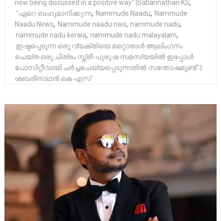
now being discussed in a positive way".|Sabarinathan KS
,
"ഏറെ ബഹുമാനിക്കുന്ന
,
Nammude Naadu
,
Nammude
Naadu News
,
Nammude naadu nws
,
nammude nadu
,
nammude nadu kerala
,
nammude nadu malayalam
,
ഇഷ്ടപ്പെടുന്ന ഒരു വ്യക്‌തിയെ മറ്റൊരാൾ ആലിംഗനം
ചെയ്ത ഒരു ചിത്രം സ്ത്രീ-പുരുഷ സമസ്യയിൽ ഇപ്പോൾ
പോസിറ്റീവായി ചർച്ചചെയ്യപ്പെടുന്നതിൽ സന്തോഷമുണ്ട്".|
ശബരീനാഥൻ കെ എസ്