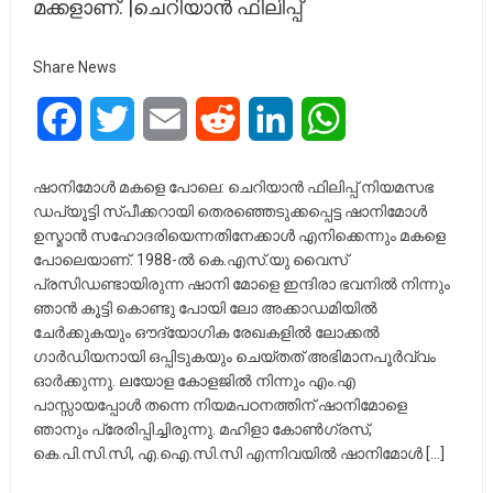
മക്കളാണ്. |ചെറിയാൻ ഫിലിപ്പ്
Share News
Facebook
Twitter
Email
Reddit
LinkedIn
WhatsApp
ഷാനിമോൾ മകളെ പോലെ: ചെറിയാൻ ഫിലിപ്പ് നിയമസഭ
ഡപ്യൂട്ടി സ്പീക്കറായി തെരഞ്ഞെടുക്കപ്പെട്ട ഷാനിമോൾ
ഉസ്മാൻ സഹോദരിയെന്നതിനേക്കാൾ എനിക്കെന്നും മകളെ
പോലെയാണ്. 1988-ൽ കെ.എസ്.യു വൈസ്
പ്രസിഡണ്ടായിരുന്ന ഷാനി മോളെ ഇന്ദിരാ ഭവനിൽ നിന്നും
ഞാൻ കൂട്ടി കൊണ്ടു പോയി ലോ അക്കാഡമിയിൽ
ചേർക്കുകയും ഔദ്യോഗിക രേഖകളിൽ ലോക്കൽ
ഗാർഡിയനായി ഒപ്പിടുകയും ചെയ്തത് അഭിമാനപൂർവ്വം
ഓർക്കുന്നു. ലയോള കോളജിൽ നിന്നും എം.എ
പാസ്സായപ്പോൾ തന്നെ നിയമപഠനത്തിന് ഷാനിമോളെ
ഞാനും പ്രേരിപ്പിച്ചിരുന്നു. മഹിളാ കോൺഗ്രസ്,
കെ.പി.സി.സി, എ.ഐ.സി.സി എന്നിവയിൽ ഷാനിമോൾ […]