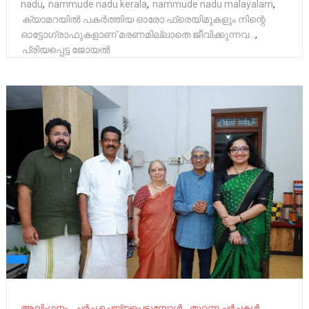
nadu
,
nammude nadu kerala
,
nammude nadu malayalam
,
ക്യാമറയിൽ പകർത്തിയ ഓരോ ഫ്രെയിമുകളും നിന്റെ
ഓട്ടോഗ്രാഫുകളാണ് മരണമില്ലാതെ ജീവിക്കുന്നവ...
,
പ്രിയപ്പെട്ട ജോയൽ
ആലിംഗനം
ചർച്ച ചെയ്യപ്പെടുമ്പോൾ
തുറന്ന ചർച്ചകൾ