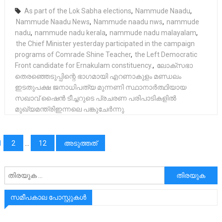
As part of the Lok Sabha elections
,
Nammude Naadu
,
Nammude Naadu News
,
Nammude naadu nws
,
nammude
nadu
,
nammude nadu kerala
,
nammude nadu malayalam
,
the Chief Minister yesterday participated in the campaign
programs of Comrade Shine Teacher
,
the Left Democratic
Front candidate for Ernakulam constituency.
,
ലോക്‌സഭാ
തെരഞ്ഞെടുപ്പിന്റെ ഭാഗമായി എറണാകുളം മണ്ഡലം
ഇടതുപക്ഷ ജനാധിപത്യ മുന്നണി സ്ഥാനാർത്ഥിയായ
സഖാവ് ഷൈൻ ടീച്ചറുടെ പ്രചരണ പരിപാടികളിൽ
മുഖ്യമന്ത്രിഇന്നലെ പങ്കുചേർന്നു.
പോസ്റ്റുക്കളിലൂടെ
1
2
…
12
അടുത്തത്
അനേഷിക്കുക
സമീപകാല പോസ്റ്റുകൾ