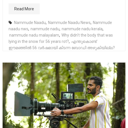
Read More
Nammude Naadu
,
Nammude Naadu News
,
Nammude
naadu nws
,
nammude nadu
,
nammude nadu kerala
,
nammude nadu malayalam
,
Why didn't the body that was
lying in the snow for 56 years rot?
,
എന്തുകൊണ്ട്
ഈമഞ്ഞില്‍ 56 വര്‍ഷമായി കിടന്ന ബോഡി അഴുകിയില്ല?