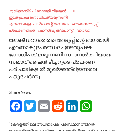
.മുഖ്യമന്ത്രി പിണറായി വിജയൻ
LDF
ഇടതുപക്ഷ ജനാധിപത്യമുന്നണി
എറണാകുളം പാർലമെന്റ് മണ്ഡലം
തെരഞ്ഞെടുപ്പ്
പ്രചരണങ്ങൾ
ഫേസ്ബുക്ക് പോസ്റ്റ്
വാർത്ത
ലോക്‌സഭാ തെരഞ്ഞെടുപ്പിന്റെ ഭാഗമായി
എറണാകുളം മണ്ഡലം ഇടതുപക്ഷ
ജനാധിപത്യ മുന്നണി സ്ഥാനാർത്ഥിയായ
സഖാവ് ഷൈൻ ടീച്ചറുടെ പ്രചരണ
പരിപാടികളിൽ മുഖ്യമന്ത്രിഇന്നലെ
പങ്കുചേർന്നു.
Share News
Facebook
Twitter
Email
Reddit
LinkedIn
WhatsApp
“കേരളത്തിലെ അധ്യാപക പ്രസ്ഥാനത്തിന്റെ
നേതൃനിരയിലെ ശക്തമായ സാന്നിധ്യമാണ് സ. കെ ജെ