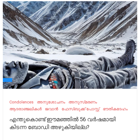
Condolences
അനുശോചനം
അനുസ്‌മരണം
ആദരാഞ്ജലികൾ
ജവാൻ
ഫേസ്ബുക്ക് പോസ്റ്റ്
ഭൗതികദേഹം
എന്തുകൊണ്ട് ഈമഞ്ഞില്‍ 56 വര്‍ഷമായി
കിടന്ന ബോഡി അഴുകിയില്ല?