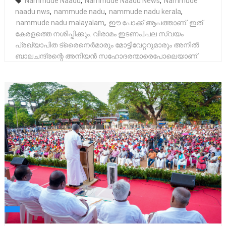
Nammude Naadu
,
Nammude Naadu News
,
Nammude
naadu nws
,
nammude nadu
,
nammude nadu kerala
,
nammude nadu malayalam
,
ഈ പോക്ക്‌ ആപത്താണ്. ഇത്
കേരളത്തെ നശിപ്പിക്കും. വിരാമം ഇടണം.|പല സ്വയം
പ്രഖ്യാപിത ട്രൈനെർമാരും മോട്ടിവേറ്ററുമാരും അനിൽ
ബാലചന്ദ്രന്റെ അനിയൻ സഹോദരന്മാരെപോലെയാണ്.