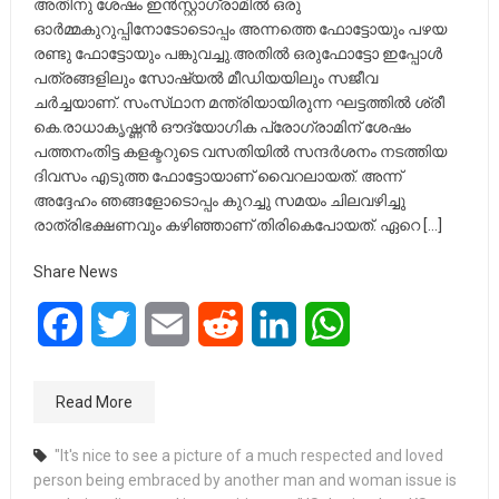
അതിനു ശേഷം ഇൻസ്റ്റാഗ്രാമിൽ ഒരു
ഓർമ്മകുറുപ്പിനോടോടൊപ്പം അന്നത്തെ ഫോട്ടോയും പഴയ
രണ്ടു ഫോട്ടോയും പങ്കുവച്ചു.അതിൽ ഒരുഫോട്ടോ ഇപ്പോൾ
പത്രങ്ങളിലും സോഷ്യൽ മീഡിയയിലും സജീവ
ചർച്ചയാണ്. സംസ്‌ഥാന മന്ത്രിയായിരുന്ന ഘട്ടത്തിൽ ശ്രീ
കെ.രാധാകൃഷ്ണൻ ഔദ്യോഗിക പ്രോഗ്രാമിന് ശേഷം
പത്തനംതിട്ട കളക്ടറുടെ വസതിയിൽ സന്ദർശനം നടത്തിയ
ദിവസം എടുത്ത ഫോട്ടോയാണ് വൈറലായത്. അന്ന്
അദ്ദേഹം ഞങ്ങളോടൊപ്പം കുറച്ചു സമയം ചിലവഴിച്ചു
രാത്രിഭക്ഷണവും കഴിഞ്ഞാണ് തിരികെപോയത്. ഏറെ […]
Share News
Facebook
Twitter
Email
Reddit
LinkedIn
WhatsApp
Read More
"It's nice to see a picture of a much respected and loved
person being embraced by another man and woman issue is