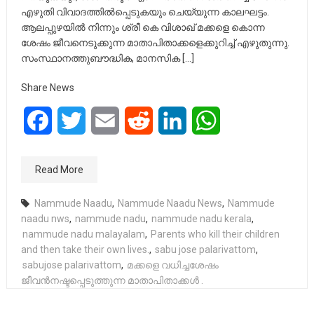
എഴുതി വിവാദത്തിൽപ്പെടുകയും ചെയ്യുന്ന കാലഘട്ടം.
ആലപ്പുഴയിൽ നിന്നും ശ്രീ കെ വിശാഖ് മക്കളെ കൊന്ന
ശേഷം ജീവനെടുക്കുന്ന മാതാപിതാക്കളെക്കുറിച്ച് എഴുതുന്നു.
സംസ്ഥാനത്തുബൗദ്ധിക, മാനസിക […]
Share News
Facebook
Twitter
Email
Reddit
LinkedIn
WhatsApp
Read More
Nammude Naadu
,
Nammude Naadu News
,
Nammude
naadu nws
,
nammude nadu
,
nammude nadu kerala
,
nammude nadu malayalam
,
Parents who kill their children
and then take their own lives.
,
sabu jose palarivattom
,
sabujose palarivattom
,
മക്കളെ വധിച്ചശേഷം
ജീവൻനഷ്ടപ്പെടുത്തുന്ന മാതാപിതാക്കൾ .