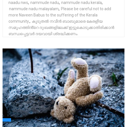
naadu nws
,
nammude nadu
,
nammude nadu kerala
,
nammude nadu malayalam
,
Please be careful not to add
more Naveen Babus to the suffering of the Kerala
community.
,
കൂടുതൽ നവീൻ ബാബുമാരെ കേരളീയ
സമൂഹത്തിൻ്റെ ദുഃഖങ്ങളിലേക്ക് ഇട്ടുകൊടുക്കാതിരിക്കാൻ
ബന്ധപ്പെട്ടവർ ദയവായി ശ്രദ്ധിക്കണം.