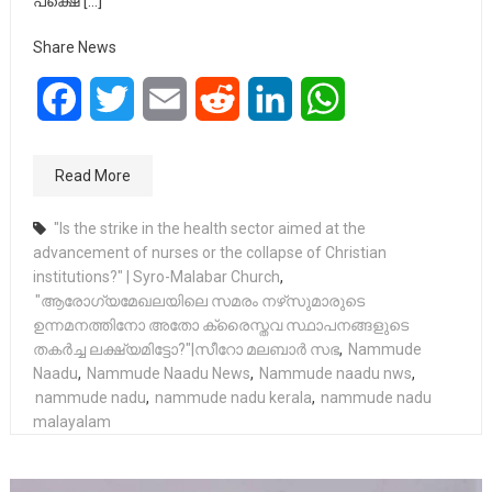
പക്ഷെ […]
Share News
Facebook
Twitter
Email
Reddit
LinkedIn
WhatsApp
Read More
"Is the strike in the health sector aimed at the
advancement of nurses or the collapse of Christian
institutions?" | Syro-Malabar Church
,
"ആരോഗ്യമേഖലയിലെ സമരം നഴ്‌സുമാരുടെ
ഉന്നമനത്തിനോ അതോ ക്രൈസ്തവ സ്ഥാപനങ്ങളുടെ
തകർച്ച ലക്ഷ്യമിട്ടോ?"|സീറോ മലബാർ സഭ
,
Nammude
Naadu
,
Nammude Naadu News
,
Nammude naadu nws
,
nammude nadu
,
nammude nadu kerala
,
nammude nadu
malayalam