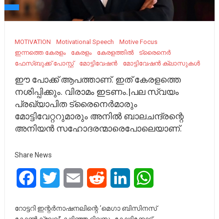
MOTIVATION
Motivational Speech
Motive Focus
ഇന്നത്തെ കേരളം
കേരളം
കേരളത്തിൽ
ട്രൈനെർ
ഫേസ്ബുക്ക് പോസ്റ്റ്
മോട്ടിവേഷൻ
മോട്ടിവേഷൻ ക്ലാസുകൾ
ഈ പോക്ക്‌ ആപത്താണ്. ഇത് കേരളത്തെ
നശിപ്പിക്കും. വിരാമം ഇടണം.|പല സ്വയം
പ്രഖ്യാപിത ട്രൈനെർമാരും
മോട്ടിവേറ്ററുമാരും അനിൽ ബാലചന്ദ്രന്റെ
അനിയൻ സഹോദരന്മാരെപോലെയാണ്.
Share News
Facebook
Twitter
Email
Reddit
LinkedIn
WhatsApp
റോട്ടറി ഇന്റർനാഷനലിന്റെ ‘മെഗാ ബിസിനസ്