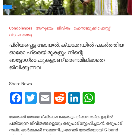
Condolences
അനുഭവം
ജീവിതം
ഫേസ്ബുക്ക് പോസ്റ്റ്
വിട പറഞ്ഞു
പ്രിയപ്പെട്ട ജോയൽ, ക്യാമറയിൽ പകർത്തിയ
ഓരോ ഫ്രെയിമുകളും നിന്റെ
ഓട്ടോഗ്രാഫുകളാണ് മരണമില്ലാതെ
ജീവിക്കുന്നവ…
Share News
Facebook
Twitter
Email
Reddit
LinkedIn
WhatsApp
ജോയൽ തോമസ് ക്യാമറയെയും ക്യാമറയ്ക്കുള്ളിൽ
പതിയുന്ന ജീവിതങ്ങളെയും ഒരുപാട് സ്നേഹിച്ചവൻ. ഒരുപാട്
നല്ല ഓർമ്മകൾ സമ്മാനിച്ച അവൻ യാത്രയായി G-band