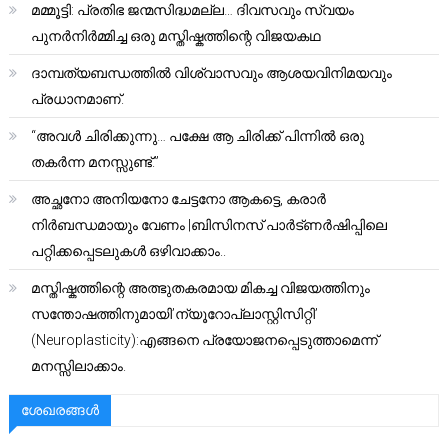
മമ്മൂട്ടി: പ്രതിഭ ജന്മസിദ്ധമല്ല… ദിവസവും സ്വയം
പുനർനിർമ്മിച്ച ഒരു മസ്തിഷ്കത്തിന്റെ വിജയകഥ
ദാമ്പത്യബന്ധത്തിൽ വിശ്വാസവും ആശയവിനിമയവും
പ്രധാനമാണ്.
“അവൾ ചിരിക്കുന്നു… പക്ഷേ ആ ചിരിക്ക് പിന്നിൽ ഒരു
തകർന്ന മനസ്സുണ്ട്.”
അച്ഛനോ അനിയനോ ചേട്ടനോ ആകട്ടെ, കരാർ
നിർബന്ധമായും വേണം |ബിസിനസ് പാർട്ണർഷിപ്പിലെ
പറ്റിക്കപ്പെടലുകൾ ഒഴിവാക്കാം..
മസ്തിഷ്കത്തിന്റെ അത്ഭുതകരമായ മികച്ച വിജയത്തിനും
സന്തോഷത്തിനുമായി’ന്യൂറോപ്ലാസ്റ്റിസിറ്റി’
(Neuroplasticity):എങ്ങനെ പ്രയോജനപ്പെടുത്താമെന്ന്
മനസ്സിലാക്കാം.
ശേഖരങ്ങൾ