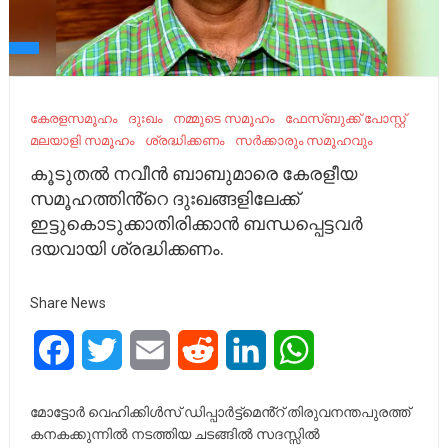
കേരളസമൂഹം
ദുഃഖം
നമ്മുടെ സമൂഹം
ഫേസ്ബുക്ക് പോസ്റ്റ്
മലയാളി സമൂഹം
ശ്രദ്ധിക്കണം
സർക്കാരും സമൂഹവും
കൂടുതൽ നവീൻ ബാബുമാരെ കേരളീയ
സമൂഹത്തിൻ്റെ ദുഃഖങ്ങളിലേക്ക്
ഇട്ടുകൊടുക്കാതിരിക്കാൻ ബന്ധപ്പെട്ടവർ
ദയവായി ശ്രദ്ധിക്കണം.
Share News
Facebook
Twitter
Email
Reddit
LinkedIn
WhatsApp
മോട്ടോർ വെഹിക്കിൾസ് ഡിപ്പാർട്ട്മെൻ്റ് തിരുവനന്തപുരത്ത്
കനകക്കുന്നിൽ നടത്തിയ ചടങ്ങിൽ സദസ്സിൽ