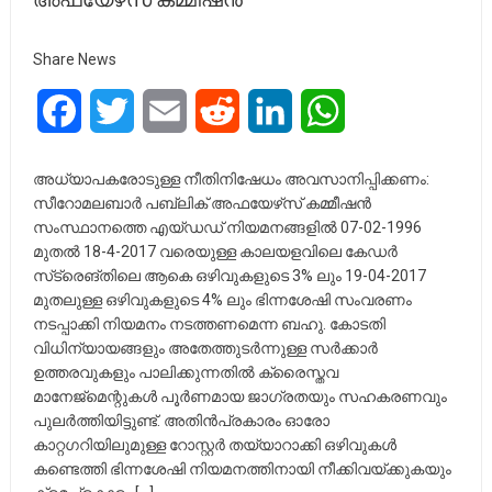
Share News
Facebook
Twitter
Email
Reddit
LinkedIn
WhatsApp
അധ്യാപകരോടുള്ള നീതിനിഷേധം അവസാനിപ്പിക്കണം:
സീറോമലബാർ പബ്ലിക് അഫയേഴ്‌സ് കമ്മീഷൻ
സംസ്ഥാനത്തെ എയ്ഡഡ് നിയമനങ്ങളിൽ 07-02-1996
മുതൽ 18-4-2017 വരെയുള്ള കാലയളവിലെ കേഡർ
സ്‌ട്രെങ്തിലെ ആകെ ഒഴിവുകളുടെ 3% ലും 19-04-2017
മുതലുള്ള ഒഴിവുകളുടെ 4% ലും ഭിന്നശേഷി സംവരണം
നടപ്പാക്കി നിയമനം നടത്തണമെന്ന ബഹു. കോടതി
വിധിന്യായങ്ങളും അതേത്തുടർന്നുള്ള സർക്കാർ
ഉത്തരവുകളും പാലിക്കുന്നതിൽ ക്രൈസ്തവ
മാനേജ്മെന്റുകൾ പൂർണമായ ജാഗ്രതയും സഹകരണവും
പുലർത്തിയിട്ടുണ്ട്. അതിൻപ്രകാരം ഓരോ
കാറ്റഗറിയിലുമുള്ള റോസ്റ്റർ തയ്യാറാക്കി ഒഴിവുകൾ
കണ്ടെത്തി ഭിന്നശേഷി നിയമനത്തിനായി നീക്കിവയ്ക്കുകയും