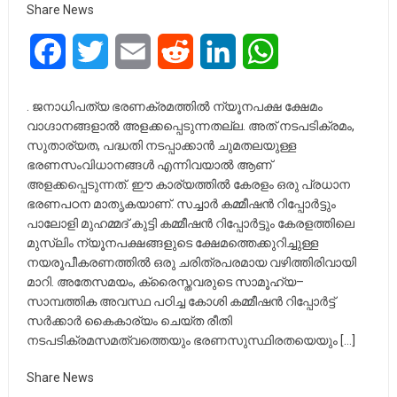
Share News
Facebook
Twitter
Email
Reddit
LinkedIn
WhatsApp
. ജനാധിപത്യ ഭരണക്രമത്തിൽ ന്യൂനപക്ഷ ക്ഷേമം
വാഗ്ദാനങ്ങളാൽ അളക്കപ്പെടുന്നതല്ല. അത് നടപടിക്രമം,
സുതാര്യത, പദ്ധതി നടപ്പാക്കാൻ ചുമതലയുള്ള
ഭരണസംവിധാനങ്ങൾ എന്നിവയാൽ ആണ്
അളക്കപ്പെടുന്നത്. ഈ കാര്യത്തിൽ കേരളം ഒരു പ്രധാന
ഭരണപഠന മാതൃകയാണ്. സച്ചാർ കമ്മീഷൻ റിപ്പോർട്ടും
പാലോളി മുഹമ്മദ് കുട്ടി കമ്മീഷൻ റിപ്പോർട്ടും കേരളത്തിലെ
മുസ്ലിം ന്യൂനപക്ഷങ്ങളുടെ ക്ഷേമത്തെക്കുറിച്ചുള്ള
നയരൂപീകരണത്തിൽ ഒരു ചരിത്രപരമായ വഴിത്തിരിവായി
മാറി. അതേസമയം, ക്രൈസ്തവരുടെ സാമൂഹ്യ–
സാമ്പത്തിക അവസ്ഥ പഠിച്ച കോശി കമ്മീഷൻ റിപ്പോർട്ട്
സർക്കാർ കൈകാര്യം ചെയ്ത രീതി
നടപടിക്രമസമത്വത്തെയും ഭരണസുസ്ഥിരതയെയും […]
Share News