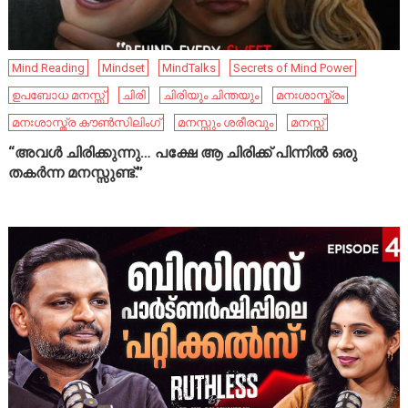
Mind Reading
Mindset
MindTalks
Secrets of Mind Power
ഉപബോധ മനസ്സ്
ചിരി
ചിരിയും ചിന്തയും
മനഃശാസ്ത്രം
മനഃശാസ്ത്ര കൗൺസിലിംഗ്
മനസ്സും ശരീരവും
മനസ്സ്
“അവൾ ചിരിക്കുന്നു… പക്ഷേ ആ ചിരിക്ക് പിന്നിൽ ഒരു
തകർന്ന മനസ്സുണ്ട്.”