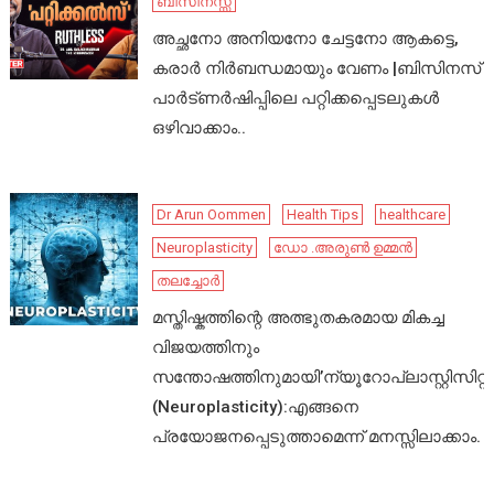
ബിസിനസ്സ്
അച്ഛനോ അനിയനോ ചേട്ടനോ ആകട്ടെ,
കരാർ നിർബന്ധമായും വേണം |ബിസിനസ്
പാർട്ണർഷിപ്പിലെ പറ്റിക്കപ്പെടലുകൾ
ഒഴിവാക്കാം..
Dr Arun Oommen
Health Tips
healthcare
Neuroplasticity
ഡോ .അരുൺ ഉമ്മൻ
തലച്ചോർ
മസ്തിഷ്കത്തിന്റെ അത്ഭുതകരമായ മികച്ച
വിജയത്തിനും
സന്തോഷത്തിനുമായി’ന്യൂറോപ്ലാസ്റ്റിസിറ്റി’
(Neuroplasticity):എങ്ങനെ
പ്രയോജനപ്പെടുത്താമെന്ന് മനസ്സിലാക്കാം.