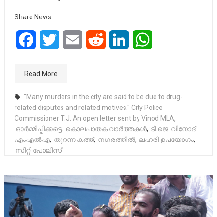
Share News
Facebook
Twitter
Email
Reddit
LinkedIn
WhatsApp
Read More
"Many murders in the city are said to be due to drug-
related disputes and related motives." City Police
Commissioner T.J. An open letter sent by Vinod MLA
,
ഓർമ്മിപ്പിക്കട്ടെ
,
കൊലപാതക വാർത്തകൾ
,
ടി.ജെ. വിനോദ്
എംഎൽഎ
,
തുറന്ന കത്ത്
,
നഗരത്തിൽ
,
ലഹരി ഉപയോഗം
,
സിറ്റി പോലിസ്