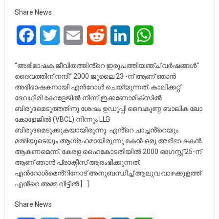
Share News
Facebook
Twitter
Email
Reddit
LinkedIn
WhatsApp
“അഭിഭാഷക ജീവിതത്തിൻ്റെ ഇരുപത്തിയഞ്ച് വർഷങ്ങൾ“
ദൈവത്തിന് നന്ദി” 2000 ജൂലൈ 23 -ന് ആണ് ഞാൻ
അഭിഭാഷകനായി എൻറോൾ ചെയ്യുന്നത്. കാലിക്കറ്റ്
ദേവഗിരി കോളേജിൽ നിന്ന് ഇക്കണോമിക്സിൽ
ബിരുദമെടുത്തതിനു ശേഷം ഉഡുപ്പി വൈകുണ്ഠ ബാലിക ലോ
കോളേജിൽ (VBCL) നിന്നും LLB
ബിരുദമെടുക്കുകയായിരുന്നു. എൻ്റെ ചാച്ചൻ്റെയും
മമ്മിയുടെയും ആഗ്രഹമായിരുന്നു മകൻ ഒരു അഭിഭാഷകൻ
ആകണമെന്ന്. കേരള ഹൈകോടതിയിൽ 2000 ഓഗസ്റ്റ് 25-ന്
ആണ് ഞാൻ പ്രാക്ടീസ് ആരംഭിക്കുന്നത്.
എൻറോൾമെൻ്റിനോട് അനുബന്ധിച്ച് ആലുവ വാഴക്കുളത്ത്
എൻ്റെ അമ്മ വീട്ടിൽ […]
Share News