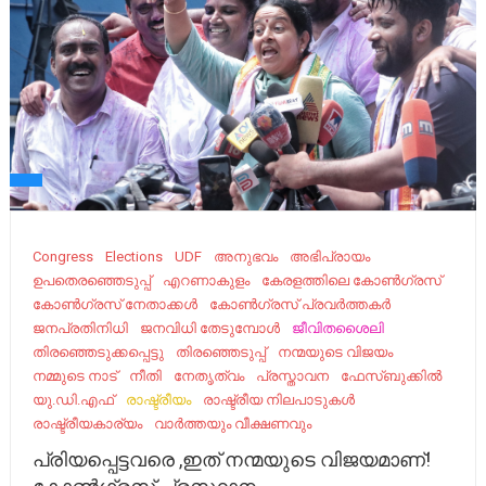
Congress
Elections
UDF
അനുഭവം
അഭിപ്രായം
ഉ​പ​തെ​ര​ഞ്ഞെ​ടു​പ്പ്
എറണാകുളം
കേരളത്തിലെ കോൺഗ്രസ്
കോൺഗ്രസ് നേതാക്കൾ
കോൺഗ്രസ്‌ പ്രവർത്തകർ
ജനപ്രതിനിധി
ജനവിധി തേടുമ്പോൾ
ജീവിതശൈലി
തിരഞ്ഞെടുക്കപ്പെട്ടു
തിരഞ്ഞെടുപ്പ്
നന്മയുടെ വിജയം
നമ്മുടെ നാട്‌
നീതി
നേതൃത്വം
പ്രസ്താവന
ഫേസ്ബുക്കിൽ
യു.ഡി.എഫ്
രാഷ്ട്രീയം
രാഷ്ട്രീയ നിലപാടുകൾ
രാ​ഷ്ട്രീ​യ​കാര്യം
വാർത്തയും വീക്ഷണവും
പ്രിയപ്പെട്ടവരെ ,ഇത് നന്മയുടെ വിജയമാണ്!