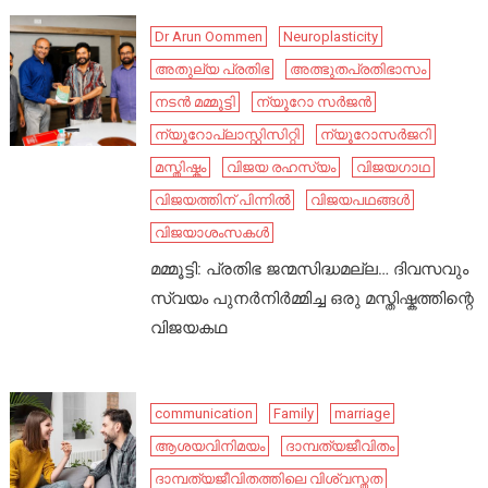
Dr Arun Oommen
Neuroplasticity
അതുല്യ പ്രതിഭ
അത്ഭുതപ്രതിഭാസം
നടൻ മമ്മൂട്ടി
ന്യൂറോ സർജൻ
ന്യൂറോപ്ലാസ്റ്റിസിറ്റി
ന്യൂറോസർജറി
മസ്തിഷ്കം
വിജയ രഹസ്യം
വിജയഗാഥ
വിജയത്തിന് പിന്നിൽ
വിജയപഥങ്ങൾ
വിജയാശംസകൾ
മമ്മൂട്ടി: പ്രതിഭ ജന്മസിദ്ധമല്ല… ദിവസവും
സ്വയം പുനർനിർമ്മിച്ച ഒരു മസ്തിഷ്കത്തിന്റെ
വിജയകഥ
communication
Family
marriage
ആശയവിനിമയം
ദാമ്പത്യജീവിതം
ദാമ്പത്യജീവിതത്തിലെ വിശ്വസ്തത