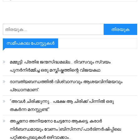
അനേഷിക്കുക
സമീപകാല പോസ്റ്റുകൾ
മമ്മൂട്ടി: പ്രതിഭ ജന്മസിദ്ധമല്ല… ദിവസവും സ്വയം
പുനർനിർമ്മിച്ച ഒരു മസ്തിഷ്കത്തിന്റെ വിജയകഥ
ദാമ്പത്യബന്ധത്തിൽ വിശ്വാസവും ആശയവിനിമയവും
പ്രധാനമാണ്.
“അവൾ ചിരിക്കുന്നു… പക്ഷേ ആ ചിരിക്ക് പിന്നിൽ ഒരു
തകർന്ന മനസ്സുണ്ട്.”
അച്ഛനോ അനിയനോ ചേട്ടനോ ആകട്ടെ, കരാർ
നിർബന്ധമായും വേണം |ബിസിനസ് പാർട്ണർഷിപ്പിലെ
പറ്റിക്കപ്പെടലുകൾ ഒഴിവാക്കാം..