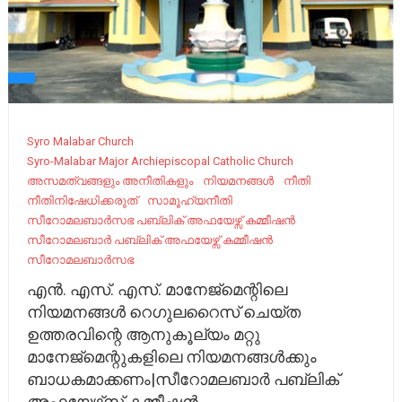
Syro Malabar Church
Syro-Malabar Major Archiepiscopal Catholic Church
അസമത്വങ്ങളും അനീതികളും
നിയമനങ്ങൾ
നീതി
നീതിനിഷേധിക്കരുത്
സാമൂഹ്യനീതി
സീറോമലബാര്‍സഭ പബ്ലിക് അഫയേഴ്സ് കമ്മീഷന്‍
സീറോമലബാർ പബ്ലിക് അഫയേഴ്സ് കമ്മീഷൻ
സീറോമലബാർസഭ
എൻ. എസ്. എസ്. മാനേജ്മെന്റിലെ
നിയമനങ്ങൾ റെഗുലറൈസ് ചെയ്ത
ഉത്തരവിന്റെ ആനുകൂല്യം മറ്റു
മാനേജ്മെന്റുകളിലെ നിയമനങ്ങൾക്കും
ബാധകമാക്കണം|സീറോമലബാർ പബ്ലിക്
അഫയേഴ്‌സ് കമ്മീഷൻ