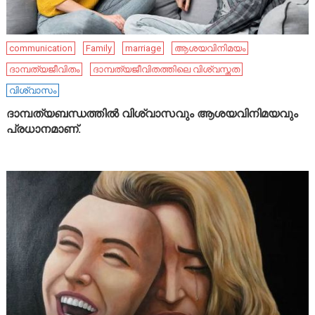
communication
Family
marriage
ആശയവിനിമയം
ദാമ്പത്യജീവിതം
ദാമ്പത്യജീവിതത്തിലെ വിശ്വസ്തത
വിശ്വാസം
ദാമ്പത്യബന്ധത്തിൽ വിശ്വാസവും ആശയവിനിമയവും
പ്രധാനമാണ്.