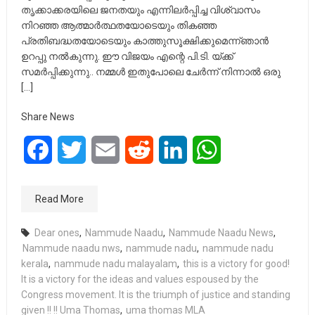
തൃക്കാക്കരയിലെ ജനതയും എന്നിലർപ്പിച്ച വിശ്വാസം
നിറഞ്ഞ ആത്മാർത്ഥതയോടെയും തികഞ്ഞ
പ്രതിബദ്ധതയോടെയും കാത്തുസൂക്ഷിക്കുമെന്ന്ഞാൻ
ഉറപ്പു നൽകുന്നു. ഈ വിജയം എന്റെ പി.ടി. യ്ക്ക്
സമർപ്പിക്കുന്നു.. നമ്മൾ ഇതുപോലെ ചേർന്ന് നിന്നാൽ ഒരു
[…]
Share News
Facebook
Twitter
Email
Reddit
LinkedIn
WhatsApp
Read More
Dear ones
,
Nammude Naadu
,
Nammude Naadu News
,
Nammude naadu nws
,
nammude nadu
,
nammude nadu
kerala
,
nammude nadu malayalam
,
this is a victory for good!
It is a victory for the ideas and values espoused by the
Congress movement. It is the triumph of justice and standing
given !! !! Uma Thomas
,
uma thomas MLA