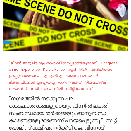
“ജീവന്‍ അമൂല്യവും, സംരക്ഷിക്കപ്പെടേണ്ടതുമാണ്”
Congress
crime
Experience
Kerala Police
legal
MLA
അഭിപ്രായം
ഉറപ്പുവരുത്തണം.
എംഎൽഎ
കൊലപാതകങ്ങൾ
ടി.ജെ. വിനോദ് എംഎൽഎ
തുറന്ന കത്ത്
നിയമവാഴ്ച
നിയമവീഥി
നിരീക്ഷണം
നീതി
സിറ്റി പോലിസ്
“നഗരത്തിൽ നടക്കുന്ന പല
കൊലപാതകങ്ങളുടെയും പിന്നിൽ ലഹരി
സംബന്ധമായ തർക്കങ്ങളും അനുബന്ധ
കാരണങ്ങളുമാണെന്ന് പറയപ്പെടുന്നു.” |സിറ്റി
പോലിസ് കമ്മിഷണർക്ക് ടി.ജെ. വിനോദ്