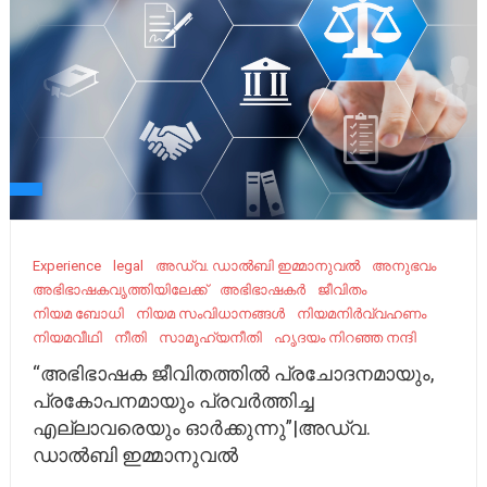
Experience
legal
അഡ്വ. ഡാൽബി ഇമ്മാനുവൽ
അനുഭവം
അഭിഭാഷകവൃത്തിയിലേക്ക്
അഭിഭാഷകർ
ജീവിതം
നിയമ ബോധി
നിയമ സംവിധാനങ്ങൾ
നിയമനിർവ്വഹണം
നിയമവീഥി
നീതി
സാമൂഹ്യനീതി
ഹൃദയം നിറഞ്ഞ നന്ദി
“അഭിഭാഷക ജീവിതത്തിൽ പ്രചോദനമായും,
പ്രകോപനമായും പ്രവർത്തിച്ച
എല്ലാവരെയും ഓർക്കുന്നു”|അഡ്വ.
ഡാൽബി ഇമ്മാനുവൽ