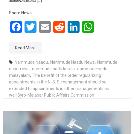
ക്രമപ്രകാരം […]
Share News
Facebook
Twitter
Email
Reddit
LinkedIn
WhatsApp
Read More
Nammude Naadu
,
Nammude Naadu News
,
Nammude
naadu nws
,
nammude nadu kerala
,
nammude nadu
malayalam
,
The benefit of the order regularizing
appointments in the N. S. S. management should be
extended to appointments in other managements as
well|Syro-Malabar Public Affairs Commission