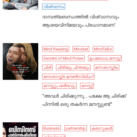
വിശ്വാസം
ദാമ്പത്യബന്ധത്തിൽ വിശ്വാസവും
ആശയവിനിമയവും പ്രധാനമാണ്.
Mind Reading
Mindset
MindTalks
Secrets of Mind Power
ഉപബോധ മനസ്സ്
ചിരി
ചിരിയും ചിന്തയും
മനഃശാസ്ത്രം
മനഃശാസ്ത്ര കൗൺസിലിംഗ്
മനസ്സും ശരീരവും
മനസ്സ്
“അവൾ ചിരിക്കുന്നു… പക്ഷേ ആ ചിരിക്ക്
പിന്നിൽ ഒരു തകർന്ന മനസ്സുണ്ട്.”
Business
partnership
കരാറുകൾ