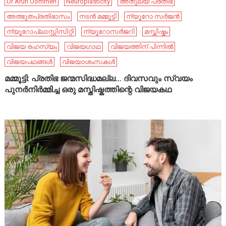
Dr Arun Oommen
Neuroplasticity
അതുല്യ പ്രതിഭ
അത്ഭുതപ്രതിഭാസം
നടൻ മമ്മൂട്ടി
ന്യൂറോ സർജൻ
ന്യൂറോപ്ലാസ്റ്റിസിറ്റി
ന്യൂറോസർജറി
മസ്തിഷ്കം
വിജയ രഹസ്യം
വിജയഗാഥ
വിജയത്തിന് പിന്നിൽ
വിജയപഥങ്ങൾ
വിജയാശംസകൾ
മമ്മൂട്ടി: പ്രതിഭ ജന്മസിദ്ധമല്ല… ദിവസവും സ്വയം
പുനർനിർമ്മിച്ച ഒരു മസ്തിഷ്കത്തിന്റെ വിജയകഥ