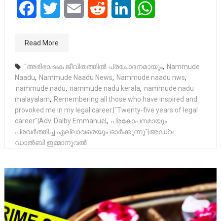
Facebook
Twitter
Email
Reddit
LinkedIn
WhatsApp
Read More
"അഭിഭാഷക ജീവിതത്തിൽ പ്രചോദനമായും
,
Nammude
Naadu
,
Nammude Naadu News
,
Nammude naadu nws
,
nammude nadu
,
nammude nadu kerala
,
nammude nadu
malayalam
,
Remembering all those who have inspired and
provoked me in my legal career.|"Twenty-five years of legal
career"|Adv. Dalby Emmanuel
,
പ്രകോപനമായും
പ്രവർത്തിച്ച എല്ലാവരെയും ഓർക്കുന്നു"|അഡ്വ.
ഡാൽബി ഇമ്മാനുവൽ