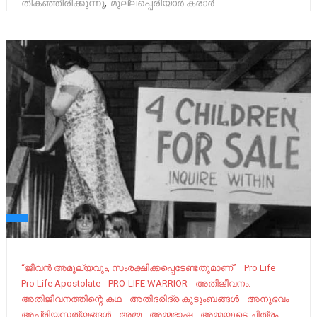
തികഞ്ഞിരിക്കുന്നു
,
മുല്ലപ്പെരിയാർ കരാർ
“ജീവന്‍ അമൂല്യവും, സംരക്ഷിക്കപ്പെടേണ്ടതുമാണ്”
Pro Life
Pro Life Apostolate
PRO-LIFE WARRIOR
അതിജീവനം.
അതിജീവനത്തിന്റെ കഥ
അതിദരിദ്ര കുടുംബങ്ങൾ
അനുഭവം
അപ്രിയസത്യങ്ങൾ
അമ്മ
അമ്മഭാഷ
അമ്മയുടെ ചിത്രം