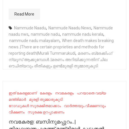
Read More
Nammude Naadu
,
Nammude Naadu News
,
Nammude
naadu nws
,
nammude nadu
,
nammude nadu kerala
,
nammude nadu malayalam
,
When death makes breaking
news..|There are certain proprieties and methods for
reporting death|Murali Tummarukudi
,
മരണം ബ്രേക്കിംഗ്
ന്യൂസ് ആക്കുമ്പോൾ..|മരണം അറിയിക്കുന്നതിന് ചില
ഔചിത്യവും രീതികളും ഉണ്ട്|മുരളി തുമ്മാരുകുടി
ഇത് കേരളമാണ്
കേരളം
നവകേരളം
പറയാതെ വയ്യ
മന്ത്രിമാർ
മുരളി തുമ്മാരുകുടി
റോഡുകൾ സുരക്ഷിതമാക്കാം
വാർത്തയും വീക്ഷണവും
വീക്ഷണം
സുരക്ഷ ഉറപ്പാക്കണം
നവകേരള: ബസിനുമപ്പുറം..|
തിരുവനന്തപുരത്ത് മന്ത്രിമാർ കൂടുതൽ