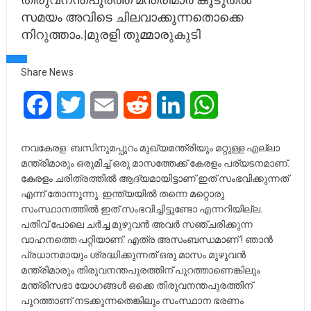
സമയം അവിടെ ചിലവാക്കുന്നതൊക്കെ
നിറുത്താം.|മുരളി തുമ്മാരുകുടി
Share News
Facebook
Twitter
Email
Reddit
LinkedIn
WhatsApp
നവകേരള: ബസിനുമപ്പുറം മുഖ്യമന്ത്രിയും മറ്റുള്ള എല്ലാ
മന്ത്രിമാരും ഒരുമിച്ച് ഒരു മാസത്തേക്ക് കേരളം പര്യടനമാണ്.
കേരളം ചരിത്രത്തിൽ ആദ്യമായിട്ടാണ് ഇത് സംഭവിക്കുന്നത്
എന്ന് തോന്നുന്നു. ഇന്ത്യയിൽ തന്നെ മറ്റൊരു
സംസ്ഥാനത്തിൽ ഇത് സംഭവിച്ചിട്ടുണ്ടോ എന്നറിയില്ല.
പതിവ് പോലെ ചർച്ച മുഴുവൻ അവർ സഞ്ചരിക്കുന്ന
വാഹനത്തെ പറ്റിയാണ്. എത്ര അസംബന്ധമാണ് ! ഞാൻ
പ്രധാനമായും ശ്രദ്ധിക്കുന്നത് ഒരു മാസം മുഴുവൻ
മന്ത്രിമാരും തിരുവനന്തപുരത്തിന് പുറത്താണെങ്കിലും
മന്ത്രിസഭാ യോഗങ്ങൾ ഒക്കെ തിരുവനന്തപുരത്തിന്
പുറത്താണ് നടക്കുന്നതെങ്കിലും സംസ്ഥാന ഭരണം