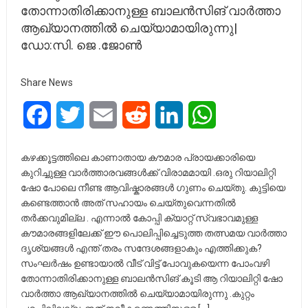
തോന്നാതിരിക്കാനുള്ള ബാലൻസിങ് വാർത്താ
ആഖ്യാനത്തിൽ ചെയ്യാമായിരുന്നു|
ഡോ:സി. ജെ .ജോൺ
Share News
Facebook
Twitter
Email
Reddit
LinkedIn
WhatsApp
കഴക്കൂട്ടത്തിലെ കാണാതായ കൗമാര പ്രായക്കാരിയെ
കുറിച്ചുള്ള വാർത്താരവങ്ങൾക്ക്‌ വിരാമമായി .ഒരു റിയാലിറ്റി
ഷോ പോലെ നീണ്ട ആവിഷ്കാരങ്ങൾ ഗുണം ചെയ്തു. കുട്ടിയെ
കണ്ടെത്താൻ അത് സഹായം ചെയ്തുവെന്നതിൽ
തർക്കവുമില്ല . എന്നാൽ കോപ്പി ക്യാറ്റ് സ്വഭാവമുള്ള
കൗമാരങ്ങളിലേക്ക്‌ ഈ പൊലിപ്പിച്ചെടുത്ത തത്സമയ വാർത്താ
ദൃശ്യങ്ങൾ എന്ത് തരം സന്ദേശങ്ങളാകും എത്തിക്കുക?
സംഘർഷം ഉണ്ടായാൽ വീട് വിട്ട് പോവുകയെന്ന പോംവഴി
തോന്നാതിരിക്കാനുള്ള ബാലൻസിങ് കൂടി ആ റിയാലിറ്റി ഷോ
വാർത്താ ആഖ്യാനത്തിൽ ചെയ്യാമായിരുന്നു .കുറ്റം