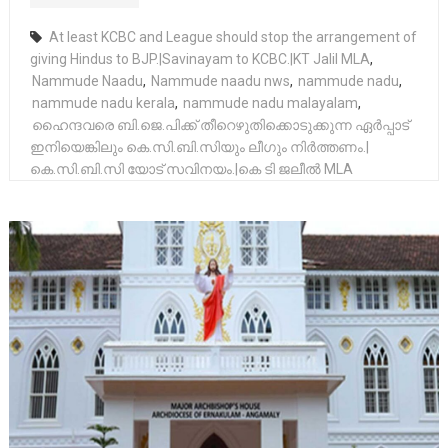
At least KCBC and League should stop the arrangement of
giving Hindus to BJP.|Savinayam to KCBC.|KT Jalil MLA
,
Nammude Naadu
,
Nammude naadu nws
,
nammude nadu
,
nammude nadu kerala
,
nammude nadu malayalam
,
ഹൈന്ദവരെ ബി.ജെ.പിക്ക് തീറെഴുതിക്കൊടുക്കുന്ന ഏർപ്പാട്
ഇനിയെങ്കിലും കെ.സി.ബി.സിയും ലീഗും നിർത്തണം.|
കെ.സി.ബി.സി യോട് സവിനയം.|കെ ടി ജലീൽ MLA