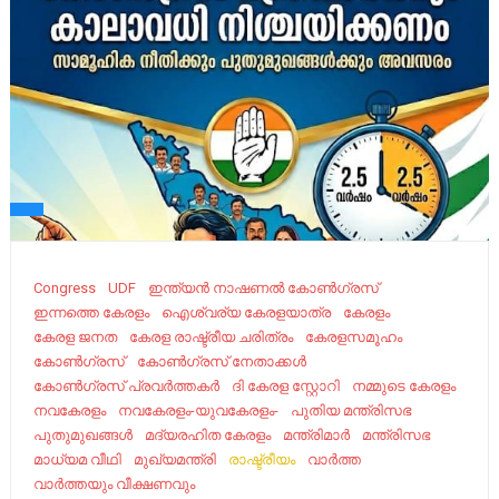
Congress
UDF
ഇന്ത്യൻ നാഷണൽ കോൺഗ്രസ്
ഇന്നത്തെ കേരളം
ഐശ്വര്യ കേരളയാത്ര
കേരളം
കേരള ജനത
കേരള രാഷ്ട്രീയ ചരിത്രം
കേരളസമൂഹം
കോൺഗ്രസ്
കോൺഗ്രസ് നേതാക്കൾ
കോൺഗ്രസ്‌ പ്രവർത്തകർ
ദി കേരള സ്റ്റോറി
നമ്മുടെ കേരളം
നവകേരളം
നവകേരളം-യുവകേരളം-
പുതിയ മന്ത്രിസഭ
പുതുമുഖങ്ങള്‍
മദ്യരഹിത കേരളം
മന്ത്രിമാർ
മന്ത്രിസഭ
മാധ്യമ വീഥി
മുഖ്യമന്ത്രി
രാഷ്ട്രീയം
വാർത്ത
വാർത്തയും വീക്ഷണവും