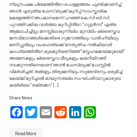
ന്യൂനപക്ഷ പ്രേമത്തിൻ്റെ പൊള്ളത്തരം ചൂണ്ടിക്കാണിച്ച്
ഞാൻ എഴുതിയ ഫേസ് ബുക്ക് കുറിപ്പ് സാംസ്കാരിക
കേരളത്തിന് അപമാനമെന്ന് പറഞ്ഞ് കെ.സി.ബി.സി
പുറത്തിറക്കിയ വാർത്താ കുറിപ്പിൻ്റെ “ഗുട്ടൻസ്” എത്ര
ആലോചിച്ചിട്ടും മനസ്സിലാകുന്നില്ല. മുസ്ലിം-ക്രൈസ്തവ
ജനവിഭാഗങ്ങൾക്കെതിരെ ഗുജറാത്തിലും ഡൽഹിയിലും
മണിപ്പൂരിലും വംശഹത്യക്ക് നേതൃത്വം നൽകിയവർ
കാപട്യത്തിൻ്റെ മുഖമൂടിയണിഞ്ഞ് “സ്നേഹക്കേയ്ക്കുമായി”
അരമനകളും ക്രൈസ്തവ വീടുകളും കയറിയിറങ്ങി
നടക്കുന്നതിനെയാണ് ഞാൻ ഫേസ്ബുക്ക് പോസ്റ്റിൽ
വിമർശിച്ചത്. തങ്ങളും തിരുമേനിയും സുരേന്ദ്രനും ഒരുമിച്ച്
കേയ്ക്ക് മുറിച്ചാൽ മായുന്നതല്ല സംഘ്പരിവാറുകാരുടെ
കയ്യിലെ “രക്തക്കറ” […]
Share News
Facebook
Twitter
Email
Reddit
LinkedIn
WhatsApp
Read More