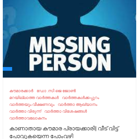
കൗമാരക്കാർ
ഡോ .സി ജെ ജോൺ
മറയില്ലാത്ത വാർത്തകൾ
വാർത്തകൾക്കപ്പുറം
വാർത്തയും വീക്ഷണവും
വാർത്താ ആഖ്യാനം
വാർത്താ വിരുന്ന്
വാർത്താ വിശേഷങ്ങൾ
വാർത്താവലോകനം
കാണാതായ കൗമാര പ്രായക്കാരി| വീട് വിട്ട്
പോവുകയെന്ന പോംവഴി