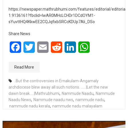
https://newspaper.mathrubhumi.com/features/editorial/editorial-
1.9136161?fbclid=IwAR0MHcLCHDr1DCdOYM1-
sYuvttHQ4KkwEE2CQJqfixbSRCcKDUp7Ali_DSo
Share News
Facebook
Twitter
Email
Reddit
LinkedIn
WhatsApp
Read More
..But the controversies in Ernakulam-Angamaly
archdiocese blew away all such notions. ……|Let the new
dawn break…..|Mathrubhumi
,
Nammude Naadu
,
Nammude
Naadu News
,
Nammude naadu nws
,
nammude nadu
,
nammude nadu kerala
,
nammude nadu malayalam