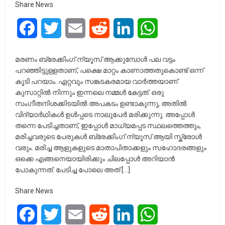
Share News
Facebook
Twitter
Email
Reddit
LinkedIn
WhatsApp
മരണം ബ്രേക്കിംഗ് ന്യൂസ് ആക്കുമ്പോൾ പല വട്ടം
പറഞ്ഞിട്ടുള്ളതാണ്, പക്ഷെ മാറ്റം കാണാത്തതുകൊണ്ട് ഒന്ന്
കൂടി പറയാം. ഏറ്റവും സങ്കടകരമായ വാർത്തയാണ്
കുസാറ്റിൽ നിന്നും ഇന്നലെ നമ്മൾ കേട്ടത്. ഒരു
സംഗീതനിശക്കിടയിൽ അപകടം ഉണ്ടാകുന്നു, അതിൽ
വിദ്യാർഥികൾ ഉൾപ്പടെ നാലുപേർ മരിക്കുന്നു. അപ്പോൾ
തന്നെ പേടിച്ചതാണ്, ഇപ്പോൾ മാധ്യമപ്പട സ്ഥലത്തെത്തും,
മരിച്ചവരുടെ പേരുകൾ ബ്രേക്കിംഗ് ന്യൂസ് ആയി സ്ക്രോൾ
വരും. മരിച്ച ആളുകളുടെ മാതാപിതാക്കളും സഹോദരങ്ങളും
ഒക്കെ എങ്ങനെയായിരിക്കും ചിലപ്പോൾ അറിയാൻ
പോകുന്നത്. പേടിച്ച പോലെ അത് […]
Share News
Facebook
Twitter
Email
Reddit
LinkedIn
WhatsApp