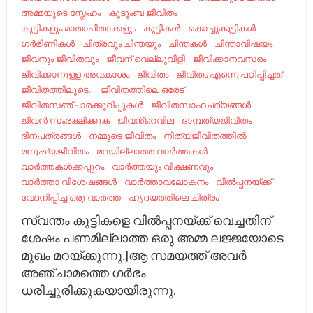
അമ്മയുടെ സ്നേഹം
കുടുംബ ജീവിതം
കുട്ടികളും മാതാപിതാക്കളും
കുട്ടികൾ
കൊച്ചുകുട്ടികൾ
ഗർഭിണികൾ
ചിത്രവും ചിന്തയും
ചിന്തകൾ
ചിന്താവിഷയം
ജീവനും ജീവിതവും
ജീവന് വെല്ലുവിളി
ജീവിക്കാനവസരം
ജീവിക്കാനുള്ള അവകാശം
ജീവിതം
ജീവിതം എന്നെ പഠിപ്പിച്ചത്
ജീവിതത്തിലൂടെ..
ജീവിതത്തിലെ ഒരേട്
ജീവിതസഞ്ചാരക്കുറിപ്പുകൾ
ജീവിതസാഹചര്യങ്ങൾ
ജീവൻ സംരക്ഷിക്കുക
ജീവൻ്റെവില
ദാമ്പത്യജീവിതം
ദിനപത്രങ്ങൾ
നമ്മുടെ ജീവിതം
നിത്യജീവിതത്തിൽ
മനുഷ്യജീവിതം
മറയില്ലാത്ത വാർത്തകൾ
വാർത്തകൾക്കപ്പുറം
വാർത്തയും വീക്ഷണവും
വാർത്താ വിശേഷങ്ങൾ
വാർത്താവലോകനം
വിൽപ്പനയ്ക്ക്
വേദനിപ്പിച്ച ഒരു വാർത്ത
ഹൃദയത്തിലെ ചിത്രം
സ്വന്തം കുട്ടികളെ വിൽപ്പനയ്ക്ക് വെച്ചതിന്
ശേഷം പണമില്ലാത്ത ഒരു അമ്മ ലജ്ജയോടെ
മുഖം മറയ്ക്കുന്നു.|ആ സമയത്ത് അവർ
അഞ്ചാമത്തെ ഗർഭം
ധരിച്ചുരിക്കുകയായിരുന്നു.