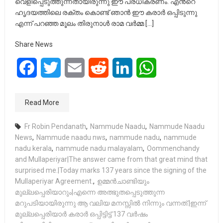
വെളിപ്പെടുത്തുന്നതായിരുന്നു ഈ പ്രധികരണം. എൻ്റെ
ഹൃദയത്തിലെ രക്തം കൊണ്ട് ഞാൻ ഈ കരാർ ഒപ്പിടുന്നു
എന്ന് പറഞ്ഞ മൂലം തിരുനാൾ രാമ വർമ്മ […]
Share News
Facebook
Twitter
Email
Reddit
LinkedIn
WhatsApp
Read More
Fr Robin Pendanath
,
Nammude Naadu
,
Nammude Naadu
News
,
Nammude naadu nws
,
nammude nadu
,
nammude
nadu kerala
,
nammude nadu malayalam
,
Oommenchandy
and Mullaperiyar|The answer came from that great mind that
surprised me.|Today marks 137 years since the signing of the
Mullaperiyar Agreement.
,
ഉമ്മൻചാണ്ടിയും
മുല്ലപ്പെരിയാറും|എന്നെ അത്ഭുതപ്പെടുത്തുന്ന
മറുപടിയായിരുന്നു ആ വലിയ മനസ്സിൽ നിന്നും വന്നത്.|ഇന്ന്
മുല്ലപ്പെരിയാർ കരാർ ഒപ്പിട്ടിട്ട് 137 വർഷം