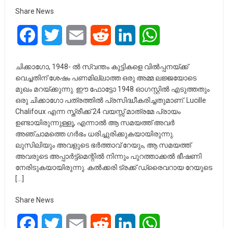
Share News
Facebook
Twitter
Email
Reddit
LinkedIn
WhatsApp
ചിക്കാഗോ, 1948- ൽ സ്വന്തം കുട്ടികളെ വിൽപ്പനയ്ക്ക്
വെച്ചതിന് ശേഷം പണമില്ലാത്ത ഒരു അമ്മ ലജ്ജയോടെ
മുഖം മറയ്ക്കുന്നു. ഈ ഫോട്ടോ 1948 ഓഗസ്റ്റിൽ എടുത്തതും
ഒരു ചിക്കാഗോ പത്രത്തിൽ പ്രസിദ്ധീകരിച്ചതുമാണ്. Lucille
Chalifoux എന്ന സ്ത്രീക്ക് 24 വയസ്സ് മാത്രമേ പ്രായം
ഉണ്ടായിരുന്നുള്ളൂ, എന്നാൽ ആ സമയത്ത് അവർ
അഞ്ചാമത്തെ ഗർഭം ധരിച്ചുരിക്കുകയായിരുന്നു.
ലുസിലിയും അവളുടെ ഭർത്താവ് റേയും, ആ സമയത്ത്
അവരുടെ അപ്പാർട്ട്മെന്റിൽ നിന്നും പുറത്താക്കൽ ഭീഷണി
നേരിടുകയായിരുന്നു. കൽക്കരി ട്രക്ക് ഡ്രൈവറായ റേയുടെ
[…]
Share News
Facebook
Twitter
Email
Reddit
LinkedIn
WhatsApp