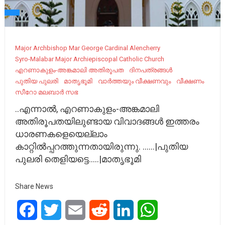
Major Archbishop Mar George Cardinal Alencherry
Syro-Malabar Major Archiepiscopal Catholic Church
എറണാകുളം-അങ്കമാലി അതിരൂപത
ദിനപത്രങ്ങൾ
പുതിയ പുലരി
മാതൃഭൂമി
വാർത്തയും വീക്ഷണവും
വീക്ഷണം
സീറോ മലബാർ സഭ
..എന്നാൽ, എറണാകുളം-അങ്കമാലി
അതിരൂപതയിലുണ്ടായ വിവാദങ്ങൾ ഇത്തരം
ധാരണകളെയെല്ലാം
കാറ്റിൽപ്പറത്തുന്നതായിരുന്നു. ……|പുതിയ
പുലരി തെളിയട്ടെ…..|മാതൃഭൂമി
Share News
Facebook
Twitter
Email
Reddit
LinkedIn
WhatsApp