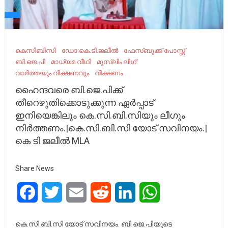
കെ‌സി‌ബി‌സി
ഡോ:കെ.ടി.ജലീൽ
ഫേ​സ്ബു​ക്ക് പോ​സ്റ്റ്
ബി.ജെ.പി
മാധ്യമ വീഥി
മുസ്ലിം ലീഗ്
വാർത്തയും വീക്ഷണവും
വീക്ഷണം
ഹൈന്ദവരെ ബി.ജെ.പിക്ക്
തീറെഴുതിക്കൊടുക്കുന്ന ഏർപ്പാട്
ഇനിയെങ്കിലും കെ.സി.ബി.സിയും ലീഗും
നിർത്തണം.|കെ.സി.ബി.സി യോട് സവിനയം.|
കെ ടി ജലീൽ MLA
Share News
Facebook
Twitter
Email
Reddit
LinkedIn
WhatsApp
കെ.സി.ബി.സി യോട് സവിനയം. ബി.ജെ.പിയുടെ