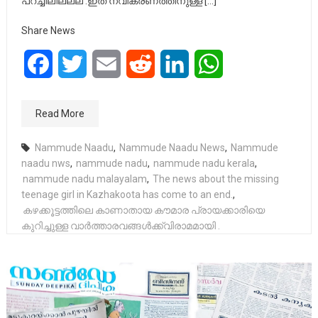
പറച്ചിലിലല്ല .ഇത് നവീകരണത്തിനുള്ള […]
Share News
Facebook
Twitter
Email
Reddit
LinkedIn
WhatsApp
Read More
Nammude Naadu
,
Nammude Naadu News
,
Nammude
naadu nws
,
nammude nadu
,
nammude nadu kerala
,
nammude nadu malayalam
,
The news about the missing
teenage girl in Kazhakoota has come to an end.
,
കഴക്കൂട്ടത്തിലെ കാണാതായ കൗമാര പ്രായക്കാരിയെ
കുറിച്ചുള്ള വാർത്താരവങ്ങൾക്ക്‌വിരാമമായി .