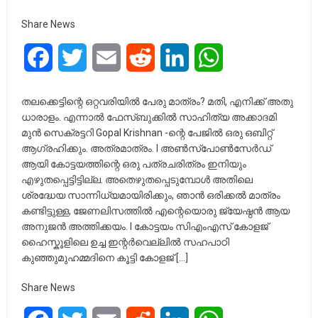
Share News
Facebook
Twitter
Email
Reddit
LinkedIn
WhatsApp
തലക്കെട്ടിന്റെ ഒറ്റവരിയിൽ പേരു മാത്രം? മതി, എനിക്ക് അതു
ധാരാളം. എന്നാൽ ഫേസ്ബുക്കിൽ സാഹിത്യ അക്കാദമി
മുൻ സെക്രട്ടറി Gopal Krishnan -ന്റെ പേജിൽ ഒരു ഒബിറ്റ്
ആഗ്രഹിക്കും. അത്രമാത്രം. I അൺസ്പോൺസേർഡ്
ആയി കോട്ടയത്തിന്റെ ഒരു പത്രചരിത്രം ഇനിയും
എഴുതപ്പെട്ടിട്ടില്ല. അതെഴുതപ്പെടുമ്പോൾ അതിലെ
ശ്രദ്ധേയ സാന്നിധ്യമായിരിക്കും, ഞാൻ ഒരിക്കൽ മാത്രം
കണ്ടിട്ടുള്ള, ജേണലിസത്തിൽ എന്റെയൊരു ജ്യേഷ്ഠൻ ആയ
അനുജൻ അത്തിക്കയം. I കോട്ടയം സിഎംഎസ് കോളജ്
ഹൈസ്കൂളിലെ ഉച്ച ഇന്റർവെല്ലിൽ സഹപാഠി
കുഞ്ഞുമുഹമ്മദിനെ കൂട്ടി കോളജ് […]
Share News