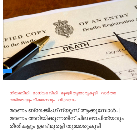
നിയമവീഥി
മാധ്യമ വീഥി
മുരളി തുമ്മാരുകുടി
വാർത്ത
വാർത്തയും വീക്ഷണവും
വീക്ഷണം
മരണം ബ്രേക്കിംഗ് ന്യൂസ് ആക്കുമ്പോൾ..|
മരണം അറിയിക്കുന്നതിന് ചില ഔചിത്യവും
രീതികളും ഉണ്ട്|മുരളി തുമ്മാരുകുടി