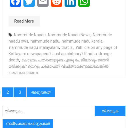
Facebook
Twitter
Email
Reddit
LinkedIn
WhatsApp
Read More
Nammude Naadu
,
Nammude Naadu News
,
Nammude
naadu nws
,
nammude nadu
,
nammude nadu kerala
,
nammude nadu malayalam
,
that is.
,
Will I die on any page of
Kottayam newspapers? Just an obituary? If not a strange
death
,
കോട്ടയം പത്രങ്ങളുടെ ഏതു പേജിലാവും ഞാൻ
മരിക്കുക? വെറും ചരമപേജ്? വിചിത്രമരണമല്ലെങ്കിൽ
അങ്ങനെതന്നെ.
പോസ്റ്റുക്കളിലൂടെ
1
2
3
അടുത്തത്
അനേഷിക്കുക
സമീപകാല പോസ്റ്റുകൾ