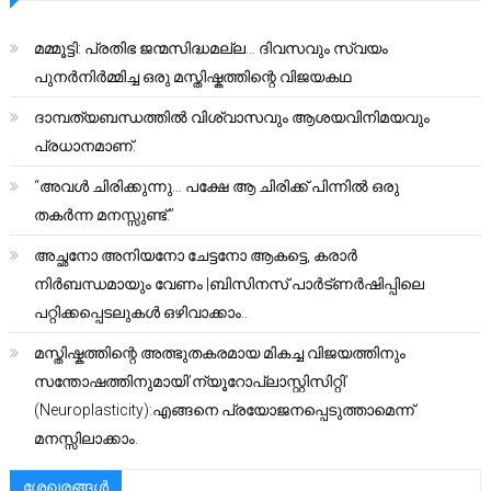
മമ്മൂട്ടി: പ്രതിഭ ജന്മസിദ്ധമല്ല… ദിവസവും സ്വയം
പുനർനിർമ്മിച്ച ഒരു മസ്തിഷ്കത്തിന്റെ വിജയകഥ
ദാമ്പത്യബന്ധത്തിൽ വിശ്വാസവും ആശയവിനിമയവും
പ്രധാനമാണ്.
“അവൾ ചിരിക്കുന്നു… പക്ഷേ ആ ചിരിക്ക് പിന്നിൽ ഒരു
തകർന്ന മനസ്സുണ്ട്.”
അച്ഛനോ അനിയനോ ചേട്ടനോ ആകട്ടെ, കരാർ
നിർബന്ധമായും വേണം |ബിസിനസ് പാർട്ണർഷിപ്പിലെ
പറ്റിക്കപ്പെടലുകൾ ഒഴിവാക്കാം..
മസ്തിഷ്കത്തിന്റെ അത്ഭുതകരമായ മികച്ച വിജയത്തിനും
സന്തോഷത്തിനുമായി’ന്യൂറോപ്ലാസ്റ്റിസിറ്റി’
(Neuroplasticity):എങ്ങനെ പ്രയോജനപ്പെടുത്താമെന്ന്
മനസ്സിലാക്കാം.
ശേഖരങ്ങൾ