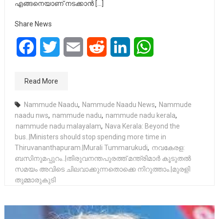
എങ്ങനെയാണ് നടക്കാൻ […]
Share News
Facebook
Twitter
Email
Reddit
LinkedIn
WhatsApp
Read More
Nammude Naadu
,
Nammude Naadu News
,
Nammude
naadu nws
,
nammude nadu
,
nammude nadu kerala
,
nammude nadu malayalam
,
Nava Kerala: Beyond the
bus..|Ministers should stop spending more time in
Thiruvananthapuram.|Murali Tummarukudi
,
നവകേരള:
ബസിനുമപ്പുറം..|തിരുവനന്തപുരത്ത് മന്ത്രിമാർ കൂടുതൽ
സമയം അവിടെ ചിലവാക്കുന്നതൊക്കെ നിറുത്താം.|മുരളി
തുമ്മാരുകുടി