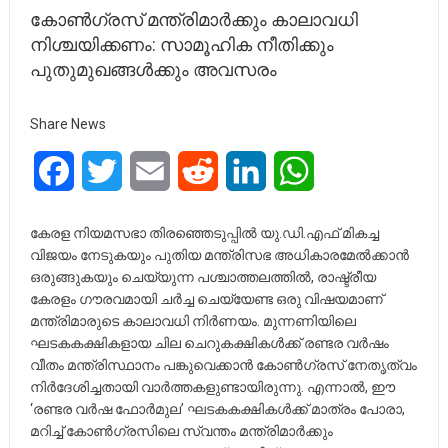
കോൺഗ്രസ് മന്ത്രിമാർക്കും കാലാവധി
നിശ്ചയിക്കണം: സാമൂഹിക നീതിക്കും
പുതുമുഖങ്ങൾക്കും അവസരം
Share News
Facebook
Twitter
Email
Reddit
LinkedIn
WhatsApp
കേരള നിയമസഭാ തിരഞ്ഞെടുപ്പിൽ യു.ഡി.എഫ് മികച്ച
വിജയം നേടുകയും പുതിയ മന്ത്രിസഭ അധികാരമേൽക്കാൻ
ഒരുങ്ങുകയും ചെയ്യുന്ന പശ്ചാത്തലത്തിൽ, രാഷ്ട്രീയ
കേരളം ഗൗരവമായി ചർച്ച ചെയ്യേണ്ട ഒരു വിഷയമാണ്
മന്ത്രിമാരുടെ കാലാവധി നിർണയം. മുന്നണിയിലെ
ഘടകകക്ഷികളായ ചില ചെറുകക്ഷികൾക്ക് രണ്ടര വർഷം
വീതം മന്ത്രിസ്ഥാനം പങ്കുവെക്കാൻ കോൺഗ്രസ് നേതൃത്വം
നിർദേശിച്ചതായി വാർത്തകളുണ്ടായിരുന്നു. എന്നാൽ, ഈ
‘രണ്ടര വർഷ ഫോർമുല’ ഘടകകക്ഷികൾക്ക് മാത്രം പോരാ,
മറിച്ച് കോൺഗ്രസിലെ സ്വന്തം മന്ത്രിമാർക്കും