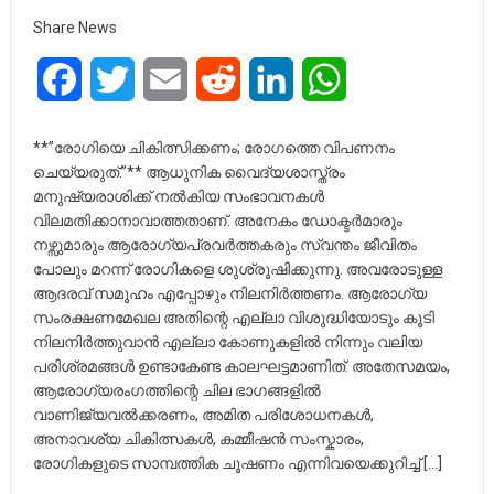
Share News
Facebook
Twitter
Email
Reddit
LinkedIn
WhatsApp
**”രോഗിയെ ചികിത്സിക്കണം; രോഗത്തെ വിപണനം
ചെയ്യരുത്.”** ആധുനിക വൈദ്യശാസ്ത്രം
മനുഷ്യരാശിക്ക് നൽകിയ സംഭാവനകൾ
വിലമതിക്കാനാവാത്തതാണ്. അനേകം ഡോക്ടർമാരും
നഴ്സുമാരും ആരോഗ്യപ്രവർത്തകരും സ്വന്തം ജീവിതം
പോലും മറന്ന് രോഗികളെ ശുശ്രൂഷിക്കുന്നു. അവരോടുള്ള
ആദരവ് സമൂഹം എപ്പോഴും നിലനിർത്തണം. ആരോഗ്യ
സംരക്ഷണമേഖല അതിന്റെ എല്ലാ വിശുദ്ധിയോടും കൂടി
നിലനിർത്തുവാൻ എല്ലാ കോണുകളിൽ നിന്നും വലിയ
പരിശ്രമങ്ങൾ ഉണ്ടാകേണ്ട കാലഘട്ടമാണിത്. അതേസമയം,
ആരോഗ്യരംഗത്തിന്റെ ചില ഭാഗങ്ങളിൽ
വാണിജ്യവൽക്കരണം, അമിത പരിശോധനകൾ,
അനാവശ്യ ചികിത്സകൾ, കമ്മീഷൻ സംസ്കാരം,
രോഗികളുടെ സാമ്പത്തിക ചൂഷണം എന്നിവയെക്കുറിച്ച് […]