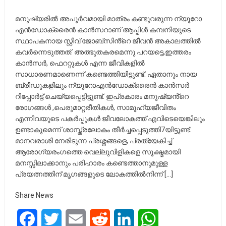
മനുഷ്യരിൽ അപൂർവമായി മാത്രം കണ്ടുവരുന്ന ന്യൂറോ
എൻഡോക്രൈൻ കാൻസറാണ് ആപ്പിൾ കമ്പനിയുടെ
സ്ഥാപകനായ സ്റ്റീവ് ജോബ്സിൻ്റെ ജീവൻ അകാലത്തിൽ
കവർന്നെടുത്തത്. അത്ഭുതകരമെന്നു പറയട്ടെ,ഇത്തരം
കാൻസർ, ഫെററ്റുകൾ എന്ന ജീവികളിൽ
സാധാരണമാണെന്ന് കണ്ടെത്തിയിട്ടുണ്ട്. ഏതാനും നായ
ബ്രീഡുകളിലും ന്യൂറോഎൻഡോക്രൈൻ കാൻസർ
റിപ്പോർട്ട് ചെയ്യപ്പെട്ടിട്ടുണ്ട്. ഇപ്രകാരം മനുഷ്യൻ്റെ
രോഗങ്ങൾ ,പെരുമാറ്റരീതികൾ, സാമൂഹ്യജീവിതം
എന്നിവയുടെ പകർപ്പുകൾ ജീവലോകത്ത് എവിടെയെങ്കിലും
ഉണ്ടാകുമെന്ന് ശാസ്ത്രലോകം തീർച്ചപ്പെടുത്തി7യിട്ടുണ്ട്.
മാനവരാശി നേരിടുന്ന പ്രശ്നങ്ങളെ, പ്രത്യേകിച്ച്
ആരോഗ്യരംഗത്തെ വെല്ലുവിളികളെ സൂക്ഷ്മമായി
മനസ്സിലാക്കാനും പരിഹാരം കണ്ടെത്താനുമുള്ള
പ്രയത്നത്തിന് മൃഗങ്ങളുടെ ലോകത്തിൽനിന്ന് […]
Share News
Facebook
Twitter
Email
Reddit
LinkedIn
WhatsApp