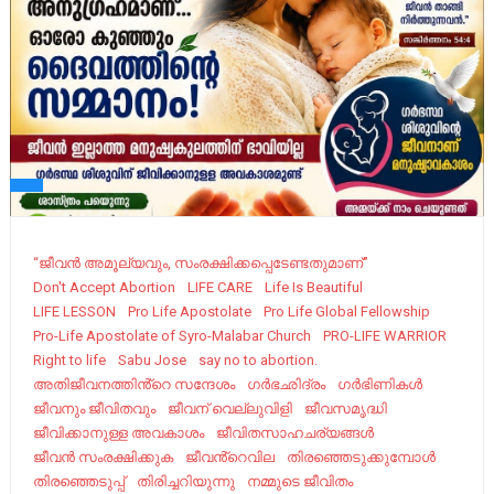
“ജീവന്‍ അമൂല്യവും, സംരക്ഷിക്കപ്പെടേണ്ടതുമാണ്”
Don't Accept Abortion
LIFE CARE
Life Is Beautiful
LIFE LESSON
Pro Life Apostolate
Pro Life Global Fellowship
Pro-Life Apostolate of Syro-Malabar Church
PRO-LIFE WARRIOR
Right to life
Sabu Jose
say no to abortion.
അതിജീവനത്തിൻ്റെ സന്ദേശം
ഗർഭഛിദ്രം
ഗർഭിണികൾ
ജീവനും ജീവിതവും
ജീവന് വെല്ലുവിളി
ജീവസമൃദ്ധി
ജീവിക്കാനുള്ള അവകാശം
ജീവിതസാഹചര്യങ്ങൾ
ജീവൻ സംരക്ഷിക്കുക
ജീവൻ്റെവില
തിരഞ്ഞെടുക്കുമ്പോൾ
തിരഞ്ഞെടുപ്പ്
തിരിച്ചറിയുന്നു
നമ്മുടെ ജീവിതം