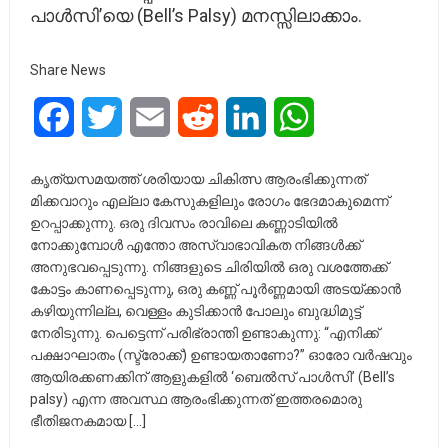
പാൾസി’യെ (Bell’s Palsy) മനസ്സിലാക്കാം.
Share News
Facebook
Twitter
Email
Reddit
LinkedIn
WhatsApp
കൃത്യസമയത്ത് ശരിയായ ചികിത്സ ആരംഭിക്കുന്നത്
മിക്കവാറും എല്ലാ കേസുകളിലും രോഗം ഭേദമാകുമെന്ന്
ഉറപ്പാക്കുന്നു. ഒരു ദിവസം രാവിലെ കണ്ണാടിയിൽ
നോക്കുമ്പോൾ എന്തോ അസ്വാഭാവികത നിങ്ങൾക്ക്
അനുഭവപ്പെടുന്നു. നിങ്ങളുടെ ചിരിയിൽ ഒരു വശത്തേക്ക്
കോട്ടം കാണപ്പെടുന്നു, ഒരു കണ്ണ് പൂർണ്ണമായി അടയ്ക്കാൻ
കഴിയുന്നില്ല, വെള്ളം കുടിക്കാൻ പോലും ബുദ്ധിമുട്ട്
നേരിടുന്നു. പെട്ടെന്ന് പരിഭ്രാന്തി ഉണ്ടാകുന്നു: “എനിക്ക്
പക്ഷാഘാതം (സ്ട്രോക്ക്) ഉണ്ടായതാണോ?” ഓരോ വർഷവും
ആയിരക്കണക്കിന് ആളുകളിൽ ‘ബെൽസ് പാൾസി’ (Bell’s
palsy) എന്ന അവസ്ഥ ആരംഭിക്കുന്നത് ഇത്തരമൊരു
ഭീതിജനകമായ […]