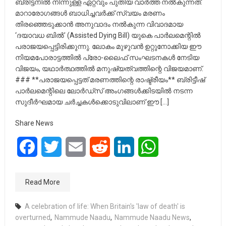
ബ്രിട്ടനിൽ നിന്നുള്ള ഏറ്റവും പുതിയ വാർത്ത നൽകുന്നത്.
മാറാരോഗങ്ങൾ ബാധിച്ചവർക്ക് സ്വയം മരണം
തിരഞ്ഞെടുക്കാൻ അനുവാദം നൽകുന്ന വിവാദമായ
‘ദയാവധ ബിൽ’ (Assisted Dying Bill) യുകെ പാർലമെന്റിൽ
പരാജയപ്പെട്ടിരിക്കുന്നു. ലോകം മുഴുവൻ ഉറ്റുനോക്കിയ ഈ
നിയമപോരാട്ടത്തിൽ പ്രോ-ലൈഫ് സംഘടനകൾ നേടിയ
വിജയം, യഥാർത്ഥത്തിൽ മനുഷ്യത്വത്തിന്റെ വിജയമാണ്.
### **പരാജയപ്പെട്ടത് മരണത്തിന്റെ രാഷ്ട്രീയം** ബ്രിട്ടീഷ്
പാർലമെന്റിലെ ലോർഡ്‌സ് അംഗങ്ങൾക്കിടയിൽ നടന്ന
സുദീർഘമായ ചർച്ചകൾക്കൊടുവിലാണ് ഈ […]
Share News
Facebook
Twitter
Email
Reddit
LinkedIn
WhatsApp
Read More
A celebration of life: When Britain's 'law of death' is
overturned
,
Nammude Naadu
,
Nammude Naadu News
,