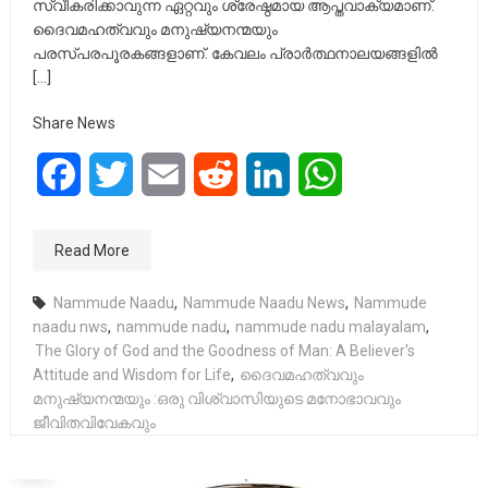
സ്വീകരിക്കാവുന്ന ഏറ്റവും ശ്രേഷ്ഠമായ ആപ്തവാക്യമാണ്.
ദൈവമഹത്വവും മനുഷ്യനന്മയും
പരസ്പരപൂരകങ്ങളാണ്. കേവലം പ്രാർത്ഥനാലയങ്ങളിൽ
[…]
Share News
Facebook
Twitter
Email
Reddit
LinkedIn
WhatsApp
Read More
Nammude Naadu
,
Nammude Naadu News
,
Nammude
naadu nws
,
nammude nadu
,
nammude nadu malayalam
,
The Glory of God and the Goodness of Man: A Believer's
Attitude and Wisdom for Life
,
ദൈവമഹത്വവും
മനുഷ്യനന്മയും :ഒരു വിശ്വാസിയുടെ മനോഭാവവും
ജീവിതവിവേകവും