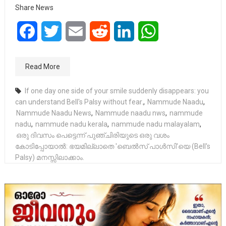
Share News
Facebook
Twitter
Email
Reddit
LinkedIn
WhatsApp
Read More
If one day one side of your smile suddenly disappears: you
can understand Bell's Palsy without fear.
,
Nammude Naadu
,
Nammude Naadu News
,
Nammude naadu nws
,
nammude
nadu
,
nammude nadu kerala
,
nammude nadu malayalam
,
ഒരു ദിവസം പെട്ടെന്ന് പുഞ്ചിരിയുടെ ഒരു വശം
കോടിപ്പോയാൽ: ഭയമില്ലാതെ 'ബെൽസ് പാൾസി'യെ (Bell's
Palsy) മനസ്സിലാക്കാം.