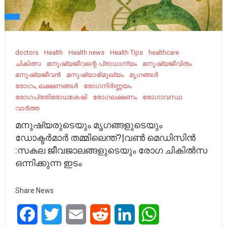
doctors
Health
Health news
Health Tips
healthcare
ചികിത്സ
മനുഷ്യജീവന്റെ പ്രാധാന്യം
മനുഷ്യജീവിതം
മനുഷ്യജീവൻ
മനുഷ്യാഭിമുഖ്യം
മൃഗങ്ങൾ
രോഗം, ലക്ഷണങ്ങൾ
രോഗനിർണ്ണയം
രോഗപ്രതിരോധശേഷി
രോഗലക്ഷണം
രോഗാവസ്ഥ
വാർത്ത
മനുഷ്യരുടെയും മൃഗങ്ങളുടെയും
ഡോക്ടർമാർ തമ്മിലെന്ത്?|വൺ മെഡിസിൻ
:സകല ജീവജാലങ്ങളുടെയും രോഗ ചികിൽസ
ഒന്നിക്കുന്ന ഇടം
Share News
Facebook
Twitter
Email
Reddit
LinkedIn
WhatsApp