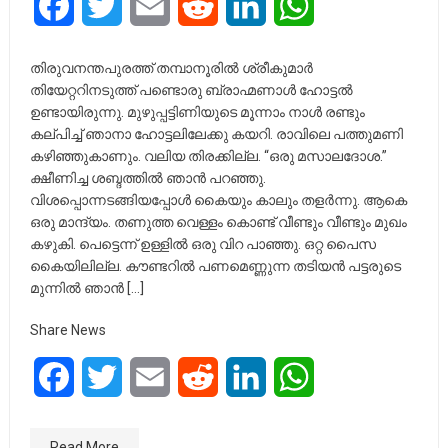
Facebook
Twitter
Email
Reddit
LinkedIn
WhatsApp
തിരുവനന്തപുരത്ത് തമ്പാനൂരിൽ ശ്രീകുമാർ
തിയേറ്ററിനടുത്ത് പണ്ടൊരു ബ്രാഹ്മണാൾ ഹോട്ടൽ
ഉണ്ടായിരുന്നു. മുഴുപ്പട്ടിണിയുടെ മൂന്നാം നാൾ രണ്ടും
കല്പിച്ച് ഞാനാ ഹോട്ടലിലേക്കു കയറി. രാവിലെ പത്തുമണി
കഴിഞ്ഞുകാണും. വലിയ തിരക്കില്ല. “ഒരു മസാലദോശ.”
ക്ഷീണിച്ച ശബ്ദത്തിൽ ഞാൻ പറഞ്ഞു.
വിശപ്പൊന്നടങ്ങിയപ്പോൾ കൈയും കാലും തളർന്നു. ആകെ
ഒരു മാന്ദ്യം. തണുത്ത വെള്ളം കൊണ്ട് വീണ്ടും വീണ്ടും മുഖം
കഴുകി. പെട്ടെന്ന് ഉള്ളിൽ ഒരു വിറ പാഞ്ഞു. ഒറ്റ പൈസ
കൈയിലില്ല. കൗണ്ടറിൽ പണമെണ്ണുന്ന തടിയൻ പട്ടരുടെ
മുന്നിൽ ഞാൻ […]
Share News
Facebook
Twitter
Email
Reddit
LinkedIn
WhatsApp
Read More