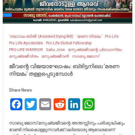
'ദയാവധ ബിൽ' (Assisted Dying Bill)
'മരണ നിയമം'
Pro Life
Pro Life Apostolate
Pro-Life Global Fellowship
PRO-LIFE WARRIOR
Sabu Jose
മനുഷ്യജീവന്റെ പ്രാധാന്യം
മനുഷ്യജീവിതം
മനുഷ്യജീവൻ
സാബു ജോസ്
ജീവന്റെ വിജയാഘോഷം: ബ്രിട്ടനിലെ ‘മരണ
നിയമം’ തള്ളപ്പെടുമ്പോൾ
Share News
Facebook
Twitter
Email
Reddit
LinkedIn
WhatsApp
സാബു ജോസ് മനുഷ്യജീവന്റെ അന്തസ്സിനും പരിശുദ്ധിക്കും
വേണ്ടി നിലകൊള്ളുന്നവർക്ക് വലിയൊരു ആവേശമാണ്