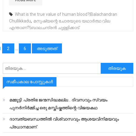
What is the true value of human blood?|Balachandran
Chullikkadu
,
മനുഷ്യന്റെ ചോരയുടെ യഥാർത്ഥ വില
എന്താണ്?|ബാലചന്ദ്രൻ ചുള്ളിക്കാട്
പോസ്റ്റുക്കളിലൂടെ
1
2
…
6
അടുത്തത്
അനേഷിക്കുക
സമീപകാല പോസ്റ്റുകൾ
മമ്മൂട്ടി: പ്രതിഭ ജന്മസിദ്ധമല്ല… ദിവസവും സ്വയം
പുനർനിർമ്മിച്ച ഒരു മസ്തിഷ്കത്തിന്റെ വിജയകഥ
ദാമ്പത്യബന്ധത്തിൽ വിശ്വാസവും ആശയവിനിമയവും
പ്രധാനമാണ്.