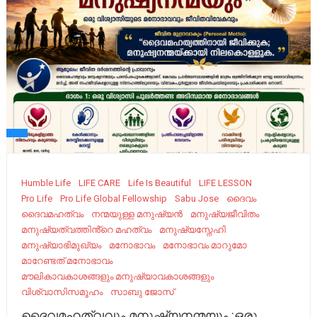
Humble Life
LIFE CARE
Life Is Beautiful
LIFE LESSON
Pro Life
Pro Life Global Fellowship
Sabu Jose
ദൈവം
ദൈവമഹത്വം
നന്മയുള്ള മനുഷ്യൻ
മനുഷ്യജീവിതം
മനുഷ്യത്വത്തിൻ്റെ മഹത്വം
മനുഷ്യസ്നേഹി
മനുഷ്യാഭിമുഖ്യം
മനോഭാവം
മനോഭാവം മാറുമോ
മാറേണ്ടത് മനോഭാവം
മൗലികാവകാശങ്ങളും മനുഷ്യാവകാശങ്ങളും
വിശ്വാസിസമൂഹം
സാബു ജോസ്
ദൈവമഹത്വവും മനുഷ്യനന്മയും :ഒരു