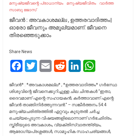
മനുഷ്യജീവന്റെ പ്രാധാന്യം
മനുഷ്യജീവിതം
വാർത്ത
സാബു ജോസ്
ജീവൻ : അവകാശമല്ല , ഉത്തരവാദിത്തം|
ഓരോ ജീവനും അമൂല്യമാണ്. ജീവനെ
തിരഞ്ഞെടുക്കാം
Share News
Facebook
Twitter
Email
Reddit
LinkedIn
WhatsApp
ജീവൻ* : *അവകാശമല്ല* , *ഉത്തരവാദിത്തം* ഗർഭസ്ഥ
ശിശുവിന്റെ ജീവനെക്കുറിച്ചുള്ള ചില ചിന്തകൾ “ഇതാ,
ദൈവമാണ് എന്റെ സഹായകൻ; കർത്താവാണ് എന്റെ
ജീവൻ താങ്ങിനിർത്തുന്നവൻ.” – സങ്കീർത്തനം 54:4
മനുഷ്യചരിത്രത്തിൽ ഏറ്റവും കൂടുതൽ ചർച്ച
ചെയ്യപ്പെടുന്ന വിഷയങ്ങളിലൊന്നാണ് ഗർഭഛിദ്രം.
സ്ത്രീയുടെ അവകാശം, വ്യക്തിസ്വാതന്ത്ര്യം,
ആരോഗ്യപ്രശ്നങ്ങൾ, സാമൂഹിക സാഹചര്യങ്ങൾ,