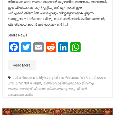
നിയമപരമായ അവകാശങ്ങൾ തുടങ്ങിയ അനേകം വാദങ്ങൾ
ഈ വിഷയത്തെ ചുറ്റിപ്പറ്റിയുണ്ട്. എന്നാൽ ഈ
ചർച്ചകൾക്കിടയിൽ പലപ്പോഴും നിശ്ശബ്ദനാക്കപ്പെടുന്ന
ഒരാളുണ്ട് – ഗർഭസ്ഥ ശിശു. സംസാരിക്കാൻ കഴിയാത്തവൻ,
പ്രതിഷേധിക്കാൻ കഴിയാത്തവൻ, […]
Share News
Facebook
Twitter
Email
Reddit
LinkedIn
WhatsApp
Read More
but a Responsibility|Every Life is Precious. We Can Choose
Life
,
Life: Not a Right
,
ഉത്തരവാദിത്തം|ഓരോ ജീവനും
അമൂല്യമാണ്. ജീവനെ തിരഞ്ഞെടുക്കാം
,
ജീവൻ :
അവകാശമല്ല