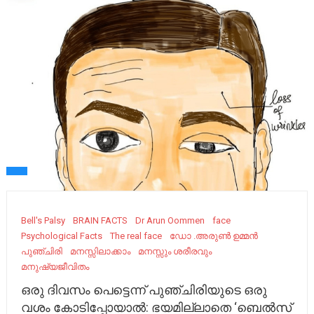
Bell's Palsy
BRAIN FACTS
Dr Arun Oommen
face
Psychological Facts
The real face
ഡോ .അരുൺ ഉമ്മൻ
പുഞ്ചിരി
മനസ്സിലാക്കാം
മനസ്സും ശരീരവും
മനുഷ്യജീവിതം
ഒരു ദിവസം പെട്ടെന്ന് പുഞ്ചിരിയുടെ ഒരു
വശം കോടിപ്പോയാൽ: ഭയമില്ലാതെ ‘ബെൽസ്