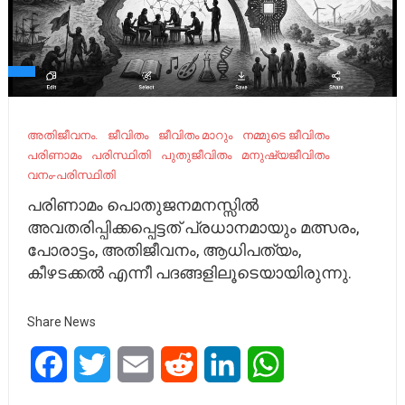
അതിജീവനം.
ജീവിതം
ജീവിതം മാറും
നമ്മുടെ ജീവിതം
പരിണാമം
പരിസ്ഥിതി
പുതുജീവിതം
മനുഷ്യജീവിതം
വനം-പരിസ്ഥിതി
പരിണാമം പൊതുജനമനസ്സിൽ
അവതരിപ്പിക്കപ്പെട്ടത് പ്രധാനമായും മത്സരം,
പോരാട്ടം, അതിജീവനം, ആധിപത്യം,
കീഴടക്കൽ എന്നീ പദങ്ങളിലൂടെയായിരുന്നു.
Share News
Facebook
Twitter
Email
Reddit
LinkedIn
WhatsApp