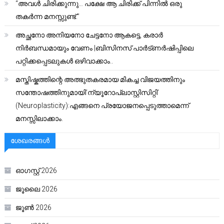
“അവൾ ചിരിക്കുന്നു… പക്ഷേ ആ ചിരിക്ക് പിന്നിൽ ഒരു
തകർന്ന മനസ്സുണ്ട്.”
അച്ഛനോ അനിയനോ ചേട്ടനോ ആകട്ടെ, കരാർ
നിർബന്ധമായും വേണം |ബിസിനസ് പാർട്ണർഷിപ്പിലെ
പറ്റിക്കപ്പെടലുകൾ ഒഴിവാക്കാം..
മസ്തിഷ്കത്തിന്റെ അത്ഭുതകരമായ മികച്ച വിജയത്തിനും
സന്തോഷത്തിനുമായി’ന്യൂറോപ്ലാസ്റ്റിസിറ്റി’
(Neuroplasticity):എങ്ങനെ പ്രയോജനപ്പെടുത്താമെന്ന്
മനസ്സിലാക്കാം.
ശേഖരങ്ങൾ
ഓഗസ്റ്റ്‌ 2026
ജൂലൈ 2026
ജൂൺ 2026