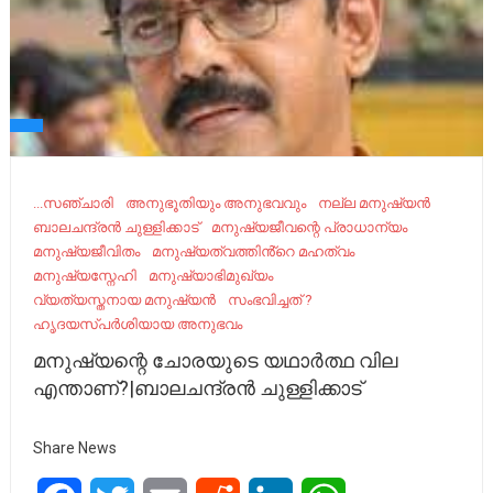
...സഞ്ചാരി
അനുഭൂതിയും അനുഭവവും
നല്ല മനുഷ്യൻ
ബാലചന്ദ്രൻ ചുള്ളിക്കാട്
മനുഷ്യജീവന്റെ പ്രാധാന്യം
മനുഷ്യജീവിതം
മനുഷ്യത്വത്തിൻ്റെ മഹത്വം
മനുഷ്യസ്നേഹി
മനുഷ്യാഭിമുഖ്യം
വ്യത്യസ്തനായ മനുഷ്യൻ
സംഭവിച്ചത് ?
ഹൃദയസ്പർശിയായ അനുഭവം
മനുഷ്യന്റെ ചോരയുടെ യഥാർത്ഥ വില
എന്താണ്?|ബാലചന്ദ്രൻ ചുള്ളിക്കാട്
Share News