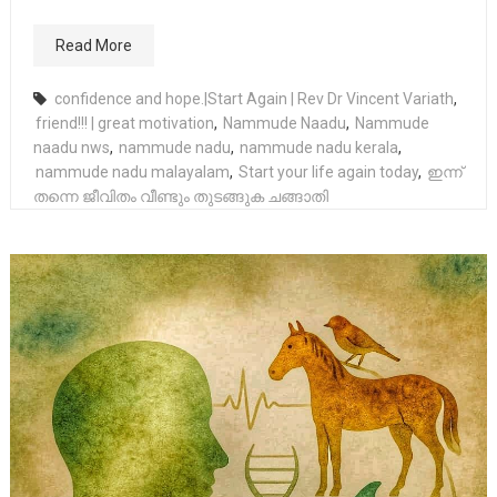
Read More
confidence and hope.|Start Again | Rev Dr Vincent Variath
,
friend!!! | great motivation
,
Nammude Naadu
,
Nammude
naadu nws
,
nammude nadu
,
nammude nadu kerala
,
nammude nadu malayalam
,
Start your life again today
,
ഇന്ന്
തന്നെ ജീവിതം വീണ്ടും തുടങ്ങുക ചങ്ങാതി