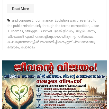
Read More
and conquest.
,
dominance
,
Evolution was presented to
the public mind mainly through the terms competition
,
Jose
T Thomas
,
struggle
,
Survival
,
അതിജീവനം
,
ആധിപത്യം
,
കീഴടക്കൽ എന്നീ പദങ്ങളിലൂടെയായിരുന്നു.
,
പരിണാമം
പൊതുജനമനസ്സിൽ അവതരിപ്പിക്കപ്പെട്ടത് പ്രധാനമായും
മത്സരം
,
പോരാട്ടം