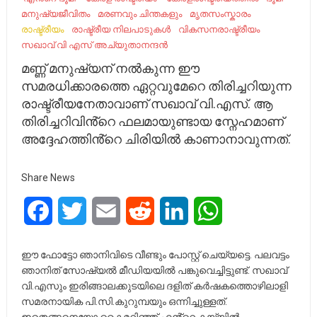
മനുഷ്യജീവിതം
മരണവും ചിന്തകളും
മൃതസംസ്കാരം
രാഷ്ട്രീയം
രാഷ്ട്രീയ നിലപാടുകൾ
വികസനരാഷ്ട്രീയം
സഖാവ് വി എസ് അച്യുതാനന്ദൻ
മണ്ണ് മനുഷ്യന് നൽകുന്ന ഈ
സമരധിക്കാരത്തെ ഏറ്റവുമേറെ തിരിച്ചറിയുന്ന
രാഷ്ട്രീയനേതാവാണ് സഖാവ് വി.എസ്. ആ
തിരിച്ചറിവിൻ്റെ ഫലമായുണ്ടായ സ്നേഹമാണ്
അദ്ദേഹത്തിൻ്റെ ചിരിയിൽ കാണാനാവുന്നത്.
Share News
Facebook
Twitter
Email
Reddit
LinkedIn
WhatsApp
ഈ ഫോട്ടോ ഞാനിവിടെ വീണ്ടും പോസ്റ്റ് ചെയ്യട്ടെ. പലവട്ടം
ഞാനിത് സോഷ്യൽ മീഡിയയിൽ പങ്കുവെച്ചിട്ടുണ്ട്. സഖാവ്
വി.എസും ഇരിങ്ങാലക്കുടയിലെ ദളിത് കർഷകത്തൊഴിലാളി
സമരനായിക പി.സി.കുറുമ്പയും ഒന്നിച്ചുള്ളത്.