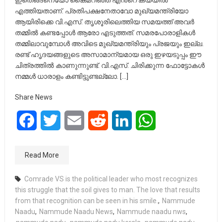
ഇതെങ്ങനെയോ കൈമറിഞ്ഞ് എൻ്റെ കയ്യിൽ
എത്തിയതാണ്. പ്രതിപക്ഷനേതാവോ മുഖ്യമന്ത്രിയോ
ആയിരിക്കെ വി.എസ്. തൃശൂരിലെത്തിയ സമയത്ത് അവർ
തമ്മിൽ കണ്ടപ്പോൾ ആരോ എടുത്തത്. സമരപോരാളികൾ
തമ്മിലാവുമ്പോൾ അവിടെ മുഖ്യമന്ത്രിയും പ്രജയും ഇല്ല.
രണ്ട് ഹൃദയങ്ങളുടെ അസാമാന്യമായ ഒരു ഇഴയടുപ്പം ഈ
ചിത്രത്തിൽ കാണുന്നുണ്ട്. വി.എസ്. ചിരിക്കുന്ന ഫോട്ടോകൾ
നമ്മൾ ധാരാളം കണ്ടിട്ടുണ്ടല്ലോ. […]
Share News
Facebook
Twitter
Email
Reddit
LinkedIn
WhatsApp
Read More
Comrade VS is the political leader who most recognizes
this struggle that the soil gives to man. The love that results
from that recognition can be seen in his smile.
,
Nammude
Naadu
,
Nammude Naadu News
,
Nammude naadu nws
,