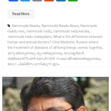
Read More
Nammude Naadu
,
Nammude Naadu News
,
Nammude
naadu nws
,
nammude nadu
,
nammude nadu kerala
,
nammude nadu malayalam
,
What is the difference between
human and animal doctors? | One Medicine: A place where
the treatment of diseases of all living beings comes together
,
മനുഷ്യരുടെയും മൃഗങ്ങളുടെയും ഡോക്ടർമാർ
തമ്മിലെന്ത്?|വൺ മെഡിസിൻ :സകല ജീവജാലങ്ങളുടെയും
രോഗ ചികിൽസ ഒന്നിക്കുന്ന ഇടം