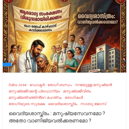
Sabu Jose
ഡോക്ടർ - രോഗി ബന്ധം
നന്മയുള്ള മനുഷ്യൻ
മനുഷ്യജീവന്റെ പ്രാധാന്യം
മനുഷ്യജീവിതം
മനുഷ്യത്വത്തിൻ്റെ മഹത്വം
രോഗികൾ
രോഗിയുടെ സുരക്ഷ
വൈദ്യശാസ്ത്രം
സാബു ജോസ്
വൈദ്യശാസ്ത്രം : മനുഷ്യസേവനമോ ?
അതോ വാണിജ്യവൽക്കരണമോ ?