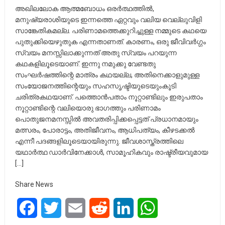
അഖിലലോക ആത്മബോധം ഒരർത്ഥത്തിൽ,
മനുഷ്യരാശിയുടെ ഇന്നത്തെ ഏറ്റവും വലിയ വെല്ലുവിളി
സാങ്കേതികമല്ല. പരിണാമത്തെക്കുറിച്ചുള്ള നമ്മുടെ കഥയെ
പുതുക്കിയെഴുതുക എന്നതാണത്. കാരണം, ഒരു ജീവിവർഗ്ഗം
സ്വയം മനസ്സിലാക്കുന്നത് അതു സ്വയം പറയുന്ന
കഥകളിലൂടെയാണ്. ഇന്നു നമുക്കു വേണ്ടതു
സംഘർഷത്തിന്റെ മാത്രം കഥയല്ല, അതിനെക്കാളുമുള്ള
സംയോജനത്തിന്റെയും സഹസൃഷ്ടിയുടെയുംകൂടി
ചരിത്രകഥയാണ്. പത്തൊൻപതാം നൂറ്റാണ്ടിലും ഇരുപതാം
നൂറ്റാണ്ടിന്റെ വലിയൊരു ഭാഗത്തും പരിണാമം
പൊതുജനമനസ്സിൽ അവതരിപ്പിക്കപ്പെട്ടത് പ്രധാനമായും
മത്സരം, പോരാട്ടം, അതിജീവനം, ആധിപത്യം, കീഴടക്കൽ
എന്നീ പദങ്ങളിലൂടെയായിരുന്നു. ജീവശാസ്ത്രത്തിലെ
യഥാർത്ഥ ഡാർവിനേക്കാൾ, സാമൂഹികവും രാഷ്ട്രീയവുമായ
[…]
Share News
Facebook
Twitter
Email
Reddit
LinkedIn
WhatsApp