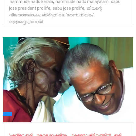
nammude nadu kerala
,
nammude nadu malayalam
,
sabu
jose president pro life
,
sabu jose prolife
,
ജീവന്റെ
വിജയാഘോഷം: ബ്രിട്ടനിലെ 'മരണ നിയമം'
തള്ളപ്പെടുമ്പോൾ
'എൻ്റെ ഭൂമി'
കേ​രള രാഷ്ട്രീയം ​
കേരളരാഷ്ട്രീയത്തിൽ
ഭൂമി