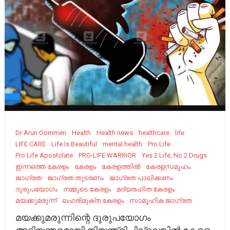
Dr Arun Oommen
Health
Health news
healthcare
life
LIFE CARE
Life Is Beautiful
mental health
Pro Life
Pro Life Apostolate
PRO-LIFE WARRIOR
Yes 2 Life, No 2 Drugs
ഇന്നത്തെ കേരളം
കേരളം
കേരളത്തിൽ
കേരളസമൂഹം
ജാഗ്രത
ജാഗ്രത തുടരണം
ജാഗ്രത പാലിക്കണം
ദുരുപയോഗം
നമ്മുടെ കേരളം
മദ്യരഹിത കേരളം
മയക്കുമരുന്ന്
ലഹരിമുക്ത കേരളം
സാമൂഹിക ജാഗ്രത
മയക്കുമരുന്നിന്റെ ദുരുപയോഗം