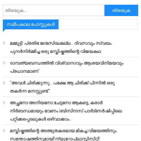
അനേഷിക്കുക
സമീപകാല പോസ്റ്റുകൾ
മമ്മൂട്ടി: പ്രതിഭ ജന്മസിദ്ധമല്ല… ദിവസവും സ്വയം
പുനർനിർമ്മിച്ച ഒരു മസ്തിഷ്കത്തിന്റെ വിജയകഥ
ദാമ്പത്യബന്ധത്തിൽ വിശ്വാസവും ആശയവിനിമയവും
പ്രധാനമാണ്.
“അവൾ ചിരിക്കുന്നു… പക്ഷേ ആ ചിരിക്ക് പിന്നിൽ ഒരു
തകർന്ന മനസ്സുണ്ട്.”
അച്ഛനോ അനിയനോ ചേട്ടനോ ആകട്ടെ, കരാർ
നിർബന്ധമായും വേണം |ബിസിനസ് പാർട്ണർഷിപ്പിലെ
പറ്റിക്കപ്പെടലുകൾ ഒഴിവാക്കാം..
മസ്തിഷ്കത്തിന്റെ അത്ഭുതകരമായ മികച്ച വിജയത്തിനും
സന്തോഷത്തിനുമായി’ന്യൂറോപ്ലാസ്റ്റിസിറ്റി’