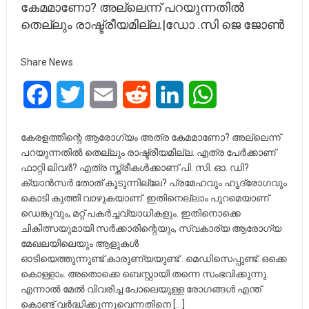
കേമമാണോ? അല്ലെന്ന് പറയുന്നതിൽ
തെല്ലും രാഷ്ട്രീയമില്ല.|ഡോ .സി ജെ ജോൺ
Share News
Facebook
Twitter
Email
Reddit
LinkedIn
WhatsApp
കേരളത്തിന്റെ ആരോഗ്യം അത്ര കേമമാണോ? അല്ലെന്ന്
പറയുന്നതിൽ തെല്ലും രാഷ്ട്രീയമില്ല. എത്ര പേർക്കാണ്
ഫാറ്റി ലിവർ? എത്ര സ്ത്രീകൾക്കാണ് പി. സി. ഓ. ഡി?
ക്യാൻസർ തോത് കൂടുന്നില്ലേ? പ്രമേഹവും ഹൃദ്രോഗവും
കൊടി കുത്തി വാഴുകയാണ്. ഇതിനെല്ലാം പുറമെയാണ്
ഡെങ്കുവും, മറ്റ് പകർച്ചവ്യാധികളും. ഇതിനൊക്കെ
ചികിത്സയുമായി സർക്കാരിന്റെയും, സ്വകാര്യ ആരോഗ്യ
മേഖലയിലെയും ആളുകൾ
ഓടിയെത്തുന്നുണ്ട്.കാരുണ്യയുണ്ട് . മെഡിസെപ്പുണ്ട്. ഒക്കെ
കൊള്ളാം. അതൊക്കെ ബെസ്റ്റായി തന്നെ സംഭവിക്കുന്നു.
എന്നാൽ മേൽ വിവരിച്ച പോലെയുള്ള രോഗങ്ങൾ എന്ത്
കൊണ്ട് വർദ്ധിക്കുന്നുവെന്നതിനെ […]