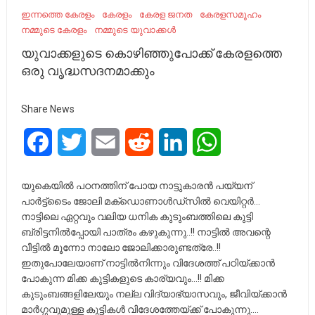
ഇന്നത്തെ കേരളം
കേരളം
കേരള ജനത
കേരളസമൂഹം
നമ്മുടെ കേരളം
നമ്മുടെ യുവാക്കൾ
യുവാക്കളുടെ കൊഴിഞ്ഞുപോക്ക് കേരളത്തെ
ഒരു വൃദ്ധസദനമാക്കും
Share News
Facebook
Twitter
Email
Reddit
LinkedIn
WhatsApp
യുകെയിൽ പഠനത്തിന് പോയ നാട്ടുകാരൻ പയ്യന്
പാർട്ട്ടൈം ജോലി മക്ഡൊണാൾഡ്സിൽ വെയിറ്റർ…
നാട്ടിലെ ഏറ്റവും വലിയ ധനിക കുടുംബത്തിലെ കുട്ടി
ബ്രിട്ടനിൽപ്പോയി പാത്രം കഴുകുന്നു..!! നാട്ടിൽ അവന്റെ
വീട്ടിൽ മൂന്നോ നാലോ ജോലിക്കാരുണ്ടത്രേ..!!
ഇതുപോലേയാണ് നാട്ടിൽനിന്നും വിദേശത്ത് പഠിയ്ക്കാൻ
പോകുന്ന മിക്ക കുട്ടികളുടെ കാര്യവും…!! മിക്ക
കുടുംബങ്ങളിലേയും നല്ല വിദ്യാഭ്യാസവും, ജീവിയ്ക്കാൻ
മാർഗ്ഗവുമുള്ള കുട്ടികൾ വിദേശത്തേയ്ക്ക് പോകുന്നു….