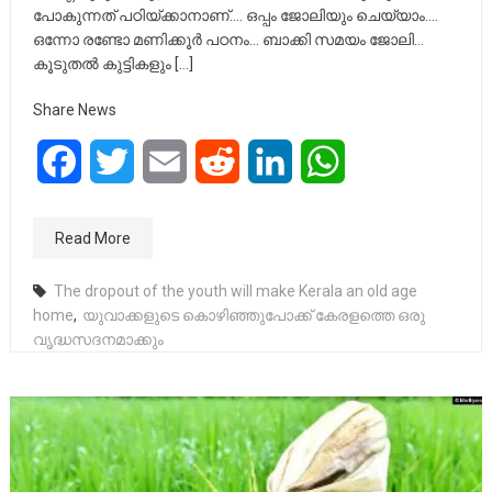
പോകുന്നത് പഠിയ്ക്കാനാണ്…. ഒപ്പം ജോലിയും ചെയ്യാം….
ഒന്നോ രണ്ടോ മണിക്കൂർ പഠനം… ബാക്കി സമയം ജോലി…
കൂടുതൽ കുട്ടികളും […]
Share News
Facebook
Twitter
Email
Reddit
LinkedIn
WhatsApp
Read More
The dropout of the youth will make Kerala an old age
home
,
യുവാക്കളുടെ കൊഴിഞ്ഞുപോക്ക് കേരളത്തെ ഒരു
വൃദ്ധസദനമാക്കും