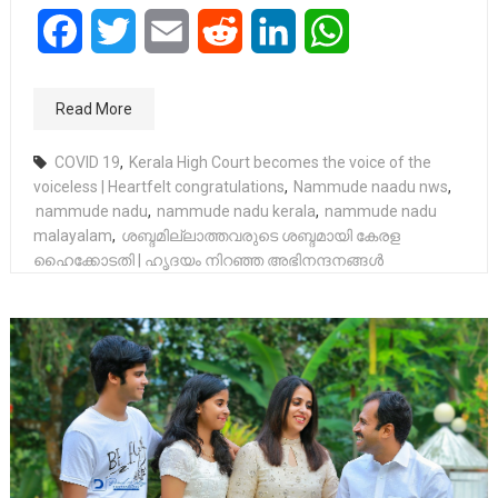
Facebook
Twitter
Email
Reddit
LinkedIn
WhatsApp
Read More
COVID 19
,
Kerala High Court becomes the voice of the
voiceless | Heartfelt congratulations
,
Nammude naadu nws
,
nammude nadu
,
nammude nadu kerala
,
nammude nadu
malayalam
,
ശബ്ദമില്ലാത്തവരുടെ ശബ്ദമായി കേരള
ഹൈക്കോടതി | ഹൃദയം നിറഞ്ഞ അഭിനന്ദനങ്ങൾ