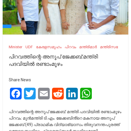
Minister
UDF
കേരളസമൂഹം
പിറവം
മന്ത്രിമാർ
മന്ത്രിസഭ
പിറവത്തിന്റെ അനൂപ് ജേക്കബ്:മന്ത്രി
പദവിയിൽ രണ്ടാംമൂഴം
Share News
Facebook
Twitter
Email
Reddit
LinkedIn
WhatsApp
പിറവത്തിന്റെ അനൂപ് ജേക്കബ്: മന്ത്രി പദവിയിൽ രണ്ടാംമൂഴം
പിറവം: മുൻമന്ത്രി ടി.എം. ജേക്കബിൻ്റെ മകനായ അനൂപ്
ജേക്കബ് (49) പ്രാഥമിക വിദ്യാഭ്യാസം തിരുവനന്തപുരത്ത്