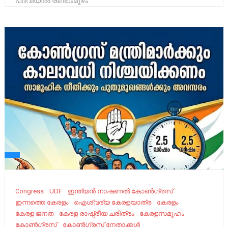
പദവിയിൽ രണ്ടാംമൂഴം
Congress
UDF
ഇന്ത്യൻ നാഷണൽ കോൺഗ്രസ്
ഇന്നത്തെ കേരളം
ഐശ്വര്യ കേരളയാത്ര
കേരളം
കേരള ജനത
കേരള രാഷ്ട്രീയ ചരിത്രം
കേരളസമൂഹം
കോൺഗ്രസ്
കോൺഗ്രസ് നേതാക്കൾ