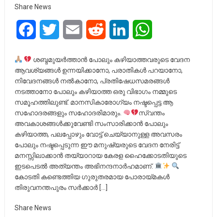
Share News
Facebook
Twitter
Email
Reddit
LinkedIn
WhatsApp
ശബ്ദമുയർത്താൻ പോലും കഴിയാത്തവരുടെ വേദന
ആവശ്യങ്ങൾ ഉന്നയിക്കാനോ, പരാതികൾ പറയാനോ,
നിവേദനങ്ങൾ നൽകാനോ, പ്രതിഷേധസമരങ്ങൾ
നടത്താനോ പോലും കഴിയാത്ത ഒരു വിഭാഗം നമ്മുടെ
സമൂഹത്തിലുണ്ട്. മാനസികാരോഗ്യം നഷ്ടപ്പെട്ട ആ
സഹോദരങ്ങളും സഹോദരിമാരും.
സ്വന്തം
അവകാശങ്ങൾക്കുവേണ്ടി സംസാരിക്കാൻ പോലും
കഴിയാത്ത, പലപ്പോഴും വോട്ട് ചെയ്യാനുള്ള അവസരം
പോലും നഷ്ടപ്പെടുന്ന ഈ മനുഷ്യരുടെ വേദന നേരിട്ട്
മനസ്സിലാക്കാൻ തയ്യാറായ കേരള ഹൈക്കോടതിയുടെ
ഇടപെടൽ അത്യന്തം അഭിനന്ദനാർഹമാണ്.
കോടതി കണ്ടെത്തിയ ഗുരുതരമായ പോരായ്മകൾ
തിരുവനന്തപുരം സർക്കാർ […]
Share News