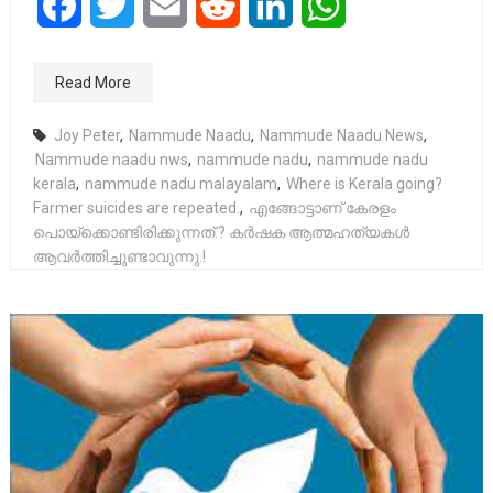
Facebook
Twitter
Email
Reddit
LinkedIn
WhatsApp
Read More
Joy Peter
,
Nammude Naadu
,
Nammude Naadu News
,
Nammude naadu nws
,
nammude nadu
,
nammude nadu
kerala
,
nammude nadu malayalam
,
Where is Kerala going?
Farmer suicides are repeated.
,
എങ്ങോട്ടാണ് കേരളം
പൊയ്ക്കൊണ്ടിരിക്കുന്നത്.? കർഷക ആത്മഹത്യകൾ
ആവർത്തിച്ചുണ്ടാവുന്നു.!