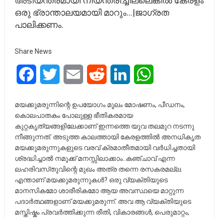
അടിയന്തരമായി നിയന്ത്രിച്ചില്ലെങ്കിൽ കേരളം
ഒരു ഭ്രാന്താലയമായി മാറും…|ജാഗ്രത
പാലിക്കണം.
Share News
Facebook
Twitter
Email
Reddit
LinkedIn
WhatsApp
മയക്കുമരുന്നിന്റെ ഉപയോഗം മൂലം മോഷണം, പീഡനം,
കൊലപാതകം പോലുള്ള ഭീതികരമായ
കുറ്റകൃത്യങ്ങളിലേക്കാണ് ഇന്നത്തെ യുവ തലമുറ നടന്നു
നീങ്ങുന്നത്. അടുത്ത കാലത്തായി കേരളത്തിൽ അനധികൃത
മയക്കുമരുന്നുകളുടെ വരവ് ക്രമാതീതമായി വർധിച്ചതായി
ശ്രദ്ധിച്ചാൽ നമുക്ക് മനസ്സിലാക്കാം..കഞ്ചാവ് എന്ന
ലഹരിവസ്‌തുവിന്റെ മുഖം അത്ര തന്നെ രസകരമല്ല.
എന്താണ് മയക്കുമരുന്നുകൾ? ഒരു വ്യക്തിയുടെ
മാനസികമോ ശാരീരികമോ ആയ അവസ്ഥയെ മാറ്റുന്ന
പദാർത്ഥങ്ങളാണ് മയക്കുമരുന്ന്. അവ ആ വ്യക്തിയുടെ
മസ്തിഷ്കം പ്രവർത്തിക്കുന്ന രീതി, വികാരങ്ങൾ, പെരുമാറ്റം,