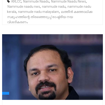
KRLCC
,
Nammude Naadu
,
Nammude Naadu News
,
Nammude naadu nws
,
nammude nadu
,
nammude nadu
kerala
,
nammude nadu malayalam
,
ലത്തീൻ കത്തോലിക്ക
സമൂഹത്തിന്റെ തിരഞ്ഞെടുപ്പ് രാഷ്ട്രീയ നയ
വിശദീകരണം