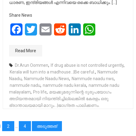
ധാരണ, ഇന്ദ്രിയങ്ങൾ എന്നിവയെ ഒക്കെ ബാധിക്കും. […]
Share News
Facebook
Twitter
Email
Reddit
LinkedIn
WhatsApp
Read More
Dr.Arun Oommen
,
If drug abuse is not controlled urgently
,
Kerala will turn into a madhouse...|Be careful.
,
Nammude
Naadu
,
Nammude Naadu News
,
Nammude naadu nws
,
nammude nadu
,
nammude nadu kerala
,
nammude nadu
malayalam
,
Pro life
,
മയക്കുമരുന്നിന്റെ ദുരുപയോഗം
അടിയന്തരമായി നിയന്ത്രിച്ചില്ലെങ്കിൽ കേരളം ഒരു
ഭ്രാന്താലയമായി മാറും...|ജാഗ്രത പാലിക്കണം.
പോസ്റ്റുക്കളിലൂടെ
1
2
…
4
അടുത്തത്