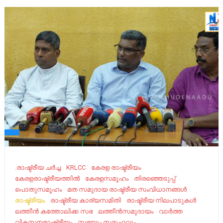
.രാഷ്ട്രീയ ചർച്ച
KRLCC
കേ​രള രാഷ്ട്രീയം ​
കേരളരാഷ്ട്രീയത്തിൽ
കേരളസമൂഹം
തിരഞ്ഞെടുപ്പ്
പൊതുസമൂഹം
മത സമുദായ രാഷ്ട്രീയ സംവിധാനങ്ങൾ
രാഷ്ട്രീയം
രാഷ്ട്രീയ കാര്യസമിതി
രാഷ്ട്രീയ നിലപാടുകൾ
ലത്തീൻ കത്തോലിക്ക സഭ
ലത്തീൻസമുദായം
വാർത്ത
വികസനരാഷ്ട്രീയം
സഭയും സമൂഹവും