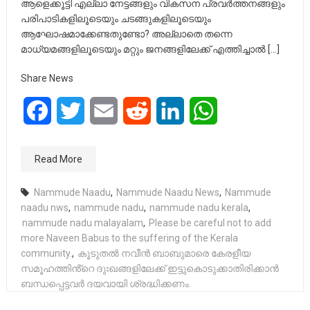
ആളെക്കൂട്ടി എല്ലാ നേട്ടങ്ങളും വികസന പ്രവർത്തനങ്ങളും
പരിപാടികളിലൂടെയും ചടങ്ങുകളിലൂടെയും
ആഘോഷമാക്കേണ്ടതുണ്ടോ? അല്ലാതെ തന്നെ
മാധ്യമങ്ങളിലൂടെയും മറ്റും ജനങ്ങളിലേക്ക് എത്തിച്ചാൽ […]
Share News
Facebook
Twitter
Email
Reddit
LinkedIn
WhatsApp
Read More
Nammude Naadu
,
Nammude Naadu News
,
Nammude
naadu nws
,
nammude nadu
,
nammude nadu kerala
,
nammude nadu malayalam
,
Please be careful not to add
more Naveen Babus to the suffering of the Kerala
community.
,
കൂടുതൽ നവീൻ ബാബുമാരെ കേരളീയ
സമൂഹത്തിൻ്റെ ദുഃഖങ്ങളിലേക്ക് ഇട്ടുകൊടുക്കാതിരിക്കാൻ
ബന്ധപ്പെട്ടവർ ദയവായി ശ്രദ്ധിക്കണം.