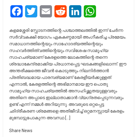
Facebook
Twitter
Email
Reddit
LinkedIn
WhatsApp
കളമശ്ശേരി സ്ഫോടനത്തിന്റെ പശ്ചാത്തലത്തിൽ ഇന്ന് ചേർന്ന
സർവ്വകക്ഷി യോഗം ഏകകണ്ഠമായി അംഗീകരിച്ച പ്രമേയം.
സമാധാനത്തിന്റെയും സാഹോദര്യത്തിന്റെയും
സഹവർത്തിത്വത്തിന്റെയും സവിശേഷ സാമൂഹ്യ
സാഹചര്യമാണ് കേരളത്തെ ലോകത്തിന്റെ തന്നെ
ശ്രദ്ധാകേന്ദ്രമാക്കിയ പ്രധാനപ്പെട്ട ഘടകങ്ങളിലൊന്ന്. ഈ
അന്തരീക്ഷത്തെ ജീവൻ കൊടുത്തും നിലനിർത്താൻ
പ്രതിബദ്ധമായ പാരമ്പര്യമാണ് കേരളീയർക്കുള്ളത്.
എന്നാൽ, കേരളത്തിന്റെ അഭിമാനമായ ഈ പൊതു
സാമൂഹ്യ സാഹചര്യത്തിൽ അസഹിഷ്ണുതയുള്ളവരും
അതിനെ അപ്പാടെ ഇല്ലാതാക്കാൻ വ്യഗ്രതപ്പെടുന്നവരും
ഉണ്ട് എന്ന് നമ്മൾ അറിയുന്നു. അവരുടെ ഒറ്റപ്പെട്ട
ഛിദ്രീകരണ ശ്രമങ്ങളെ അതിജീവിച്ച് ഒറ്റമനസ്സായി കേരളം
മുമ്പോട്ടുപോകുന്ന അവസ്ഥ […]
Share News