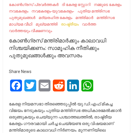
കോൺഗ്രസ്‌ പ്രവർത്തകർ
ദി കേരള സ്റ്റോറി
നമ്മുടെ കേരളം
നവകേരളം
നവകേരളം-യുവകേരളം-
പുതിയ മന്ത്രിസഭ
പുതുമുഖങ്ങള്‍
മദ്യരഹിത കേരളം
മന്ത്രിമാർ
മന്ത്രിസഭ
മാധ്യമ വീഥി
മുഖ്യമന്ത്രി
രാഷ്ട്രീയം
വാർത്ത
വാർത്തയും വീക്ഷണവും
കോൺഗ്രസ് മന്ത്രിമാർക്കും കാലാവധി
നിശ്ചയിക്കണം: സാമൂഹിക നീതിക്കും
പുതുമുഖങ്ങൾക്കും അവസരം
Share News
Facebook
Twitter
Email
Reddit
LinkedIn
WhatsApp
കേരള നിയമസഭാ തിരഞ്ഞെടുപ്പിൽ യു.ഡി.എഫ് മികച്ച
വിജയം നേടുകയും പുതിയ മന്ത്രിസഭ അധികാരമേൽക്കാൻ
ഒരുങ്ങുകയും ചെയ്യുന്ന പശ്ചാത്തലത്തിൽ, രാഷ്ട്രീയ
കേരളം ഗൗരവമായി ചർച്ച ചെയ്യേണ്ട ഒരു വിഷയമാണ്
മന്ത്രിമാരുടെ കാലാവധി നിർണയം. മുന്നണിയിലെ