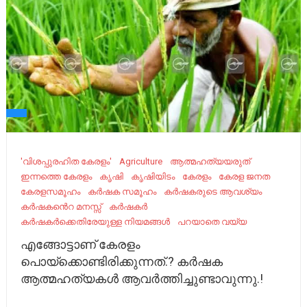
'വിശപ്പുരഹിത കേരളം'
Agriculture
ആത്മഹത്യയരുത്
ഇന്നത്തെ കേരളം
കൃഷി
കൃഷിയിടം
കേരളം
കേരള ജനത
കേരളസമൂഹം
കർഷക സമൂഹം
കർഷകരുടെ ആവശ്യം
കർഷകൻെറ മനസ്സ്
കർഷകർ
കർഷകർക്കെതിരേയുള്ള നിയമങ്ങള്‍
പറയാതെ വയ്യ
എങ്ങോട്ടാണ് കേരളം
പൊയ്ക്കൊണ്ടിരിക്കുന്നത്.? കർഷക
ആത്മഹത്യകൾ ആവർത്തിച്ചുണ്ടാവുന്നു.!