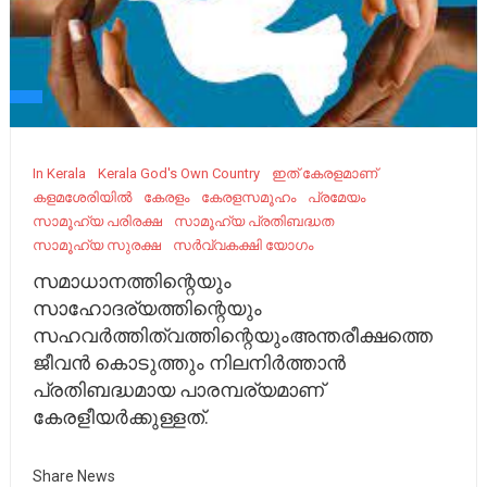
In Kerala
Kerala God's Own Country
ഇത് കേരളമാണ്
കളമശേരിയില്‍
കേരളം
കേരളസമൂഹം
പ്രമേയം
സാമൂഹ്യ പരിരക്ഷ
സാമൂഹ്യ പ്രതിബദ്ധത
സാമൂഹ്യ സുരക്ഷ
സർവ്വകക്ഷി യോഗം
സമാധാനത്തിന്റെയും
സാഹോദര്യത്തിന്റെയും
സഹവർത്തിത്വത്തിന്റെയുംഅന്തരീക്ഷത്തെ
ജീവൻ കൊടുത്തും നിലനിർത്താൻ
പ്രതിബദ്ധമായ പാരമ്പര്യമാണ്
കേരളീയർക്കുള്ളത്.
Share News