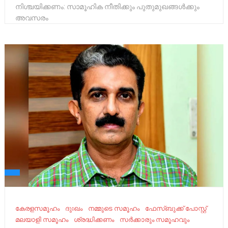
നിശ്ചയിക്കണം: സാമൂഹിക നീതിക്കും പുതുമുഖങ്ങൾക്കും
അവസരം
കേരളസമൂഹം
ദുഃഖം
നമ്മുടെ സമൂഹം
ഫേസ്ബുക്ക് പോസ്റ്റ്
മലയാളി സമൂഹം
ശ്രദ്ധിക്കണം
സർക്കാരും സമൂഹവും