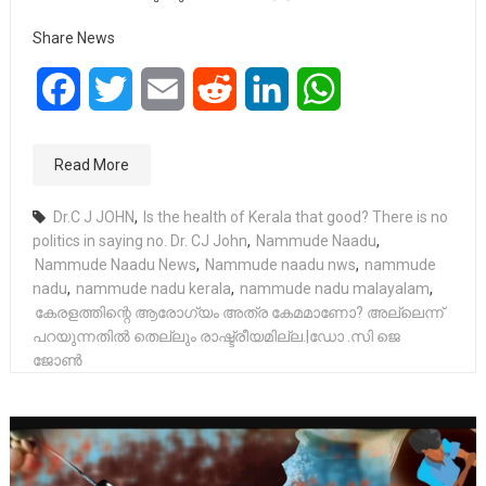
Share News
Facebook
Twitter
Email
Reddit
LinkedIn
WhatsApp
Read More
Dr.C J JOHN
,
Is the health of Kerala that good? There is no
politics in saying no. Dr. CJ John
,
Nammude Naadu
,
Nammude Naadu News
,
Nammude naadu nws
,
nammude
nadu
,
nammude nadu kerala
,
nammude nadu malayalam
,
കേരളത്തിന്റെ ആരോഗ്യം അത്ര കേമമാണോ? അല്ലെന്ന്
പറയുന്നതിൽ തെല്ലും രാഷ്ട്രീയമില്ല.|ഡോ .സി ജെ
ജോൺ