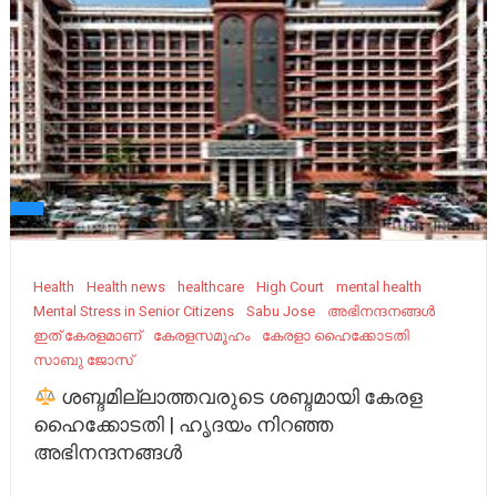
Health
Health news
healthcare
High Court
mental health
Mental Stress in Senior Citizens
Sabu Jose
അഭിനന്ദനങ്ങൾ
ഇത് കേരളമാണ്
കേരളസമൂഹം
കേരളാ ഹൈക്കോടതി
സാബു ജോസ്
ശബ്ദമില്ലാത്തവരുടെ ശബ്ദമായി കേരള
ഹൈക്കോടതി | ഹൃദയം നിറഞ്ഞ
അഭിനന്ദനങ്ങൾ