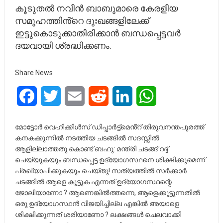
കൂടുതൽ നവീൻ ബാബുമാരെ കേരളീയ
സമൂഹത്തിൻ്റെ ദുഃഖങ്ങളിലേക്ക്
ഇട്ടുകൊടുക്കാതിരിക്കാൻ ബന്ധപ്പെട്ടവർ
ദയവായി ശ്രദ്ധിക്കണം.
Share News
Facebook
Twitter
Email
Reddit
LinkedIn
WhatsApp
മോട്ടോർ വെഹിക്കിൾസ് ഡിപ്പാർട്ട്മെൻ്റ് തിരുവനന്തപുരത്ത്
കനകക്കുന്നിൽ നടത്തിയ ചടങ്ങിൽ സദസ്സിൽ
ആളില്ലാത്തതു കൊണ്ട് ബഹു: മന്ത്രി ചടങ്ങ് റദ്ദ്
ചെയ്യുകയും ബന്ധപ്പെട്ട ഉദ്യോഗസ്ഥനെ ശിക്ഷിക്കുമെന്ന്
പ്രഖ്യാപിക്കുകയും ചെയ്തു! സത്യത്തിൽ സർക്കാർ
ചടങ്ങിൽ ആളെ കൂട്ടുക എന്നത് ഉദ്യോഗസ്ഥന്റെ
ജോലിയാണോ ? ആണെങ്കിൽത്തന്നെ, ആളെക്കൂട്ടുന്നതിൽ
ഒരു ഉദ്യോഗസ്ഥൻ വിജയിച്ചില്ല എങ്കിൽ അയാളെ
ശിക്ഷിക്കുന്നത് ശരിയാണോ ? ലക്ഷങ്ങൾ ചെലവാക്കി