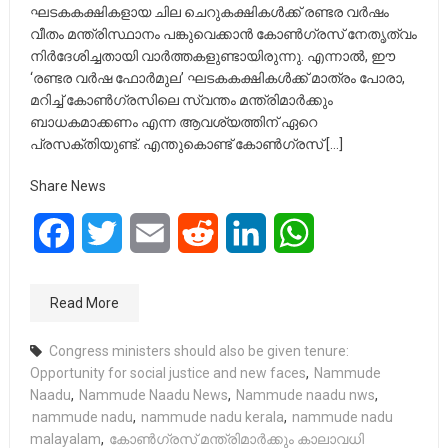
ഘടകകക്ഷികളായ ചില ചെറുകക്ഷികൾക്ക് രണ്ടര വർഷം
വീതം മന്ത്രിസ്ഥാനം പങ്കുവെക്കാൻ കോൺഗ്രസ് നേതൃത്വം
നിർദേശിച്ചതായി വാർത്തകളുണ്ടായിരുന്നു. എന്നാൽ, ഈ
‘രണ്ടര വർഷ ഫോർമുല’ ഘടകകക്ഷികൾക്ക് മാത്രം പോരാ,
മറിച്ച് കോൺഗ്രസിലെ സ്വന്തം മന്ത്രിമാർക്കും
ബാധകമാക്കണം എന്ന ആവശ്യത്തിന് ഏറെ
പ്രസക്തിയുണ്ട്. എന്തുകൊണ്ട് കോൺഗ്രസ് […]
Share News
Facebook
Twitter
Email
Reddit
LinkedIn
WhatsApp
Read More
Congress ministers should also be given tenure:
Opportunity for social justice and new faces
,
Nammude
Naadu
,
Nammude Naadu News
,
Nammude naadu nws
,
nammude nadu
,
nammude nadu kerala
,
nammude nadu
malayalam
,
കോൺഗ്രസ് മന്ത്രിമാർക്കും കാലാവധി