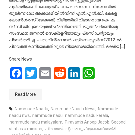
ലയോള സ്കൂളിലും ക്രൈസ്റ്റ് നഗർ സ്കൂളിലുമായി
പൂർത്തിയാക്കി. കോളേജ് പഠനം മാർ ഈവാനിയോസിൽ.
തുടർന്ന് ലോ അക്കാദമിയിൽനിന്ന് എൽ.എൽ.ബി. കേരള
കോൺഗ്രസ് (ജേക്കബ്) വിദ്യാർഥി വിഭാഗമായ കെ.എ
സ്.സി.യിലൂടെ യൂത്ത് ഫ്രണ്ടിലെത്തി. യുത്ത് ഫ്രണ്ടിന്റെ
സംസ്ഥന ജനറൽ സെക്രട്ടറിയായും പ്രസിഡന്റായും
പ്രവർത്തിച്ചു. പിതാവിൻ്റെ വേർപാടിനെ തുടർന്ന് 2012-ൽ
പിറവത്ത് കന്നിയങ്കത്തിലൂടെ നിയമസഭയിലെത്തി. ഭക്ഷ്യ […]
Share News
Facebook
Twitter
Email
Reddit
LinkedIn
WhatsApp
Read More
Nammude Naadu
,
Nammude Naadu News
,
Nammude
naadu nws
,
nammude nadu
,
nammude nadu kerala
,
nammude nadu malayalam
,
Piravam's Anoop Jacob: Second
stint as a minister
,
പിറവത്തിന്റെ അനൂപ് ജേക്കബ്:മന്ത്രി