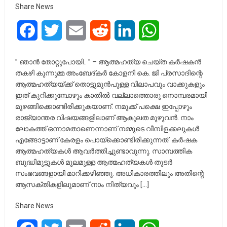
Share News
Facebook
Twitter
Email
Reddit
LinkedIn
WhatsApp
” ഞാൻ തോറ്റുപോയി.. ” – ആത്മഹത്യ ചെയ്ത കർഷകൻ
തകഴി കുന്നുമ്മ അംബേദ്കർ കോളനി കെ. ജി പ്രസാദിന്റെ
ആത്മഹത്യയ്ക്ക് തൊട്ടുമുൻപുള്ള വിലാപവും വാക്കുകളും
ഇത് കുറിക്കുമ്പോഴും കാതിൽ വല്ലാത്തൊരു നൊമ്പരമായി
മുഴങ്ങിക്കൊണ്ടിരിക്കുകയാണ്. നമുക്ക് പക്ഷെ ഇപ്പോഴും
രാജ്യാന്തര വിഷയങ്ങളിലാണ് ആകുലത മുഴുവൻ. നാം
ലോകത്ത് ഒന്നാമതാണെന്നാണ് നമ്മുടെ വീമ്പിളക്കലുകൾ.
എങ്ങോട്ടാണ് കേരളം പൊയ്ക്കൊണ്ടിരിക്കുന്നത്. കർഷക
ആത്മഹത്യകൾ ആവർത്തിച്ചുണ്ടാവുന്നു. സാമ്പത്തിക
ബുദ്ധിമുട്ടുകൾ മൂലമുള്ള ആത്മഹത്യകൾ തുടർ
സംഭവങ്ങളായി മാറിക്കഴിഞ്ഞു. അധികാരത്തിലും അതിന്റെ
ആസക്തികളിലുമാണ് നാം നിത്യവും […]
Share News