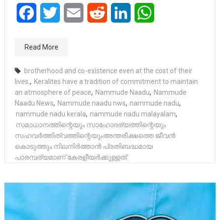
Facebook
Twitter
Email
Reddit
LinkedIn
WhatsApp
Read More
brotherhood and co-existence even at the cost of their
lives.
,
Keralites have a tradition of commitment to maintain
an atmosphere of peace
,
Nammude Naadu
,
Nammude
Naadu News
,
Nammude naadu nws
,
nammude nadu
,
nammude nadu kerala
,
nammude nadu malayalam
,
സമാധാനത്തിന്റെയും സാഹോദര്യത്തിന്റെയും
സഹവർത്തിത്വത്തിന്റെയുംഅന്തരീക്ഷത്തെ ജീവൻ
കൊടുത്തും നിലനിർത്താൻ പ്രതിബദ്ധമായ
പാരമ്പര്യമാണ് കേരളീയർക്കുള്ളത്.